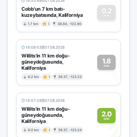
16:53:48
07.08.2026
Cobb'un 7 km batı-
0.2
kuzeybatısında, Kaliforniya
0
MW
1.7 km
I
38.84, -122.80
16:08:03
07.08.2026
Willits'in 11 km doğu-
1.8
güneydoğusunda,
MW
Kaliforniya
1
6.2 km
I
39.37, -123.23
16:07:28
07.08.2026
Willits'in 11 km doğu-
2.0
güneydoğusunda,
MW
Kaliforniya
2
6.0 km
I
39.37, -123.24