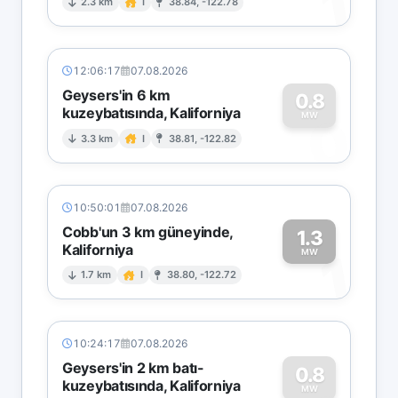
1
2.3 km
I
38.84, -122.78
12:06:17
07.08.2026
Geysers'in 6 km
0.8
kuzeybatısında, Kaliforniya
0
MW
3.3 km
I
38.81, -122.82
10:50:01
07.08.2026
Cobb'un 3 km güneyinde,
1.3
Kaliforniya
1
MW
1.7 km
I
38.80, -122.72
10:24:17
07.08.2026
Geysers'in 2 km batı-
0.8
kuzeybatısında, Kaliforniya
MW