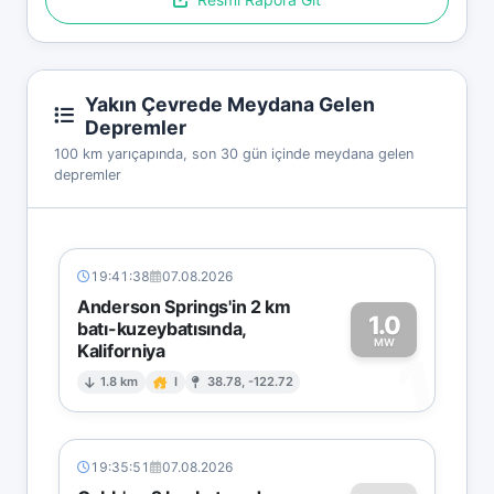
Yakın Çevrede Meydana Gelen
Depremler
100 km yarıçapında, son 30 gün içinde meydana gelen
depremler
19:41:38
07.08.2026
Anderson Springs'in 2 km
1.0
batı-kuzeybatısında,
MW
Kaliforniya
1
1.8 km
I
38.78, -122.72
19:35:51
07.08.2026