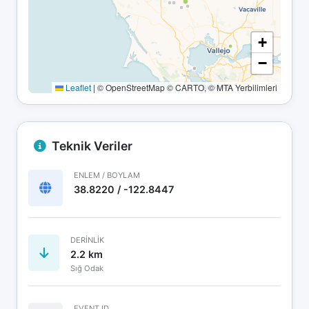
+
−
Leaflet
|
© OpenStreetMap © CARTO, © MTA Yerbilimleri
Teknik Veriler
ENLEM / BOYLAM
38.8220 / -122.8447
DERINLIK
2.2 km
Sığ Odak
EVENT ID