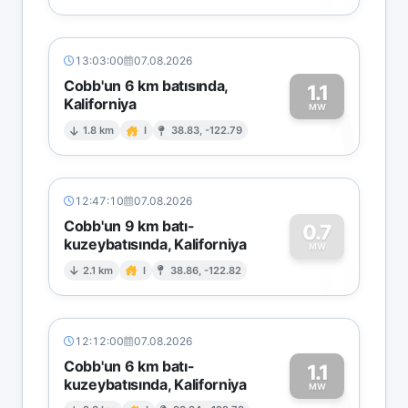
13:03:00
07.08.2026
Cobb'un 6 km batısında,
1.1
Kaliforniya
1
MW
1.8 km
I
38.83, -122.79
12:47:10
07.08.2026
Cobb'un 9 km batı-
0.7
kuzeybatısında, Kaliforniya
0
MW
2.1 km
I
38.86, -122.82
12:12:00
07.08.2026
Cobb'un 6 km batı-
1.1
kuzeybatısında, Kaliforniya
MW