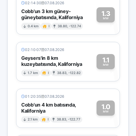
02:14:30
07.08.2026
Cobb'un 3 km güney-
1.3
güneybatısında, Kaliforniya
1
MW
0.4 km
I
38.80, -122.74
02:10:07
07.08.2026
Geysers'in 8 km
1.1
kuzeybatısında, Kaliforniya
1
MW
1.7 km
I
38.83, -122.82
01:20:35
07.08.2026
Cobb'un 4 km batısında,
1.0
Kaliforniya
1
MW
2.1 km
I
38.83, -122.77