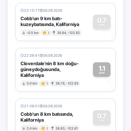
23:15:17
06.08.2026
Cobb'un 9 km batı-
0.7
kuzeybatısında, Kaliforniya
0
MW
-0.5 km
I
38.84, -122.82
22:38:41
06.08.2026
Cloverdale'nin 8 km doğu-
1.1
güneydoğusunda,
MW
Kaliforniya
1
5.0 km
I
38.78, -122.93
21:38:51
06.08.2026
Cobb'un 8 km batısında,
0.7
Kaliforniya
0
MW
2.4 km
I
38.83, -122.81