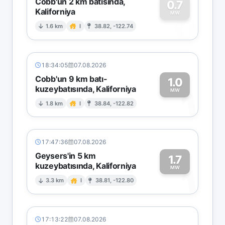
Cobb'un 2 km batısında,
0.7
Kaliforniya
0
MW
1.6 km
I
38.82, -122.74
18:34:05
07.08.2026
Cobb'un 9 km batı-
1.0
kuzeybatısında, Kaliforniya
1
MW
1.8 km
I
38.84, -122.82
17:47:36
07.08.2026
Geysers'in 5 km
1.7
kuzeybatısında, Kaliforniya
1
MW
3.3 km
I
38.81, -122.80
17:13:22
07.08.2026