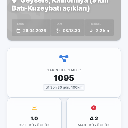
Geysers, Kaliforniya (9 km
Batı-Kuzeybatı açıkları)
Tarih
Saat
Derinlik
26.04.2026
08:18:30
2.2 km
YAKIN DEPREMLER
1095
Son 30 gün, 100km
1.0
4.2
ORT. BÜYÜKLÜK
MAX. BÜYÜKLÜK