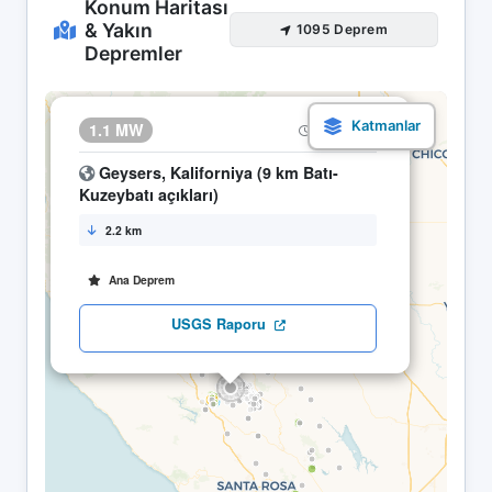
Konum Haritası
& Yakın
1095 Deprem
Depremler
×
1.1 MW
26.04 08:18
Geysers, Kaliforniya (9 km Batı-
Kuzeybatı açıkları)
2.2 km
Ana Deprem
USGS Raporu