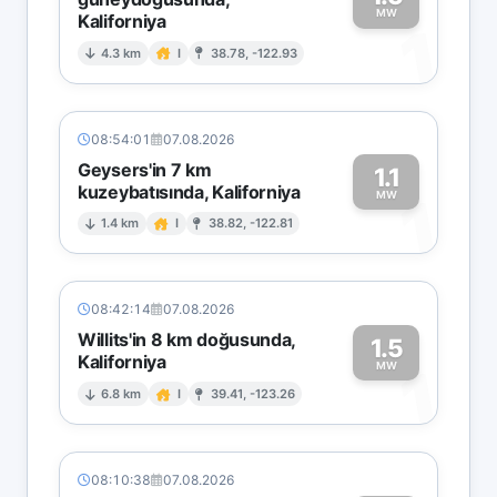
MW
Kaliforniya
1
4.3 km
I
38.78, -122.93
08:54:01
07.08.2026
Geysers'in 7 km
1.1
kuzeybatısında, Kaliforniya
1
MW
1.4 km
I
38.82, -122.81
08:42:14
07.08.2026
Willits'in 8 km doğusunda,
1.5
Kaliforniya
1
MW
6.8 km
I
39.41, -123.26
08:10:38
07.08.2026