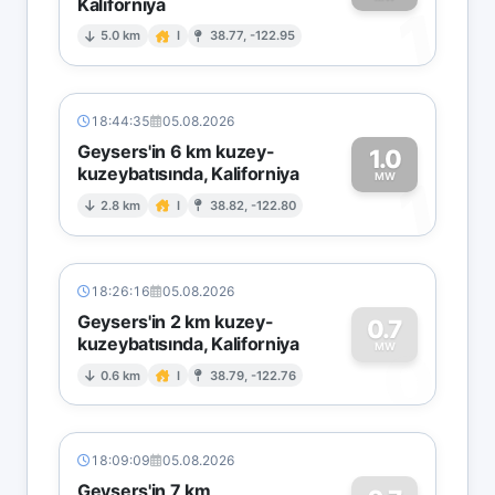
Kaliforniya
1
5.0 km
I
38.77, -122.95
18:44:35
05.08.2026
Geysers'in 6 km kuzey-
1.0
kuzeybatısında, Kaliforniya
1
MW
2.8 km
I
38.82, -122.80
18:26:16
05.08.2026
Geysers'in 2 km kuzey-
0.7
kuzeybatısında, Kaliforniya
0
MW
0.6 km
I
38.79, -122.76
18:09:09
05.08.2026
Geysers'in 7 km