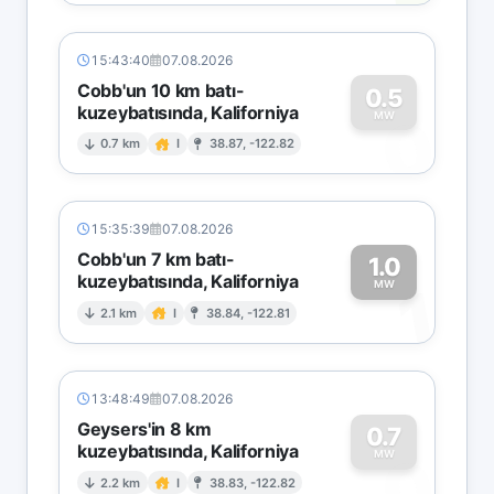
15:43:40
07.08.2026
Cobb'un 10 km batı-
0.5
kuzeybatısında, Kaliforniya
0
MW
0.7 km
I
38.87, -122.82
15:35:39
07.08.2026
Cobb'un 7 km batı-
1.0
kuzeybatısında, Kaliforniya
1
MW
2.1 km
I
38.84, -122.81
13:48:49
07.08.2026
Geysers'in 8 km
0.7
kuzeybatısında, Kaliforniya
0
MW
2.2 km
I
38.83, -122.82