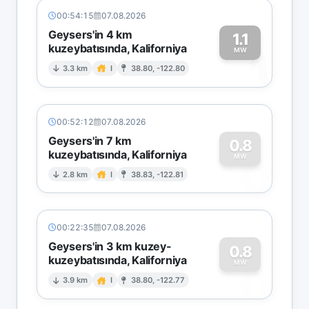
00:54:15
07.08.2026
Geysers'in 4 km
1.1
kuzeybatısında, Kaliforniya
1
MW
3.3 km
I
38.80, -122.80
00:52:12
07.08.2026
Geysers'in 7 km
0.8
kuzeybatısında, Kaliforniya
0
MW
2.8 km
I
38.83, -122.81
00:22:35
07.08.2026
Geysers'in 3 km kuzey-
0.8
kuzeybatısında, Kaliforniya
0
MW
3.9 km
I
38.80, -122.77