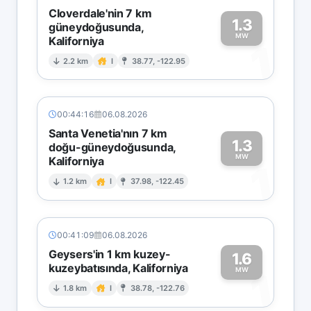
Cloverdale'nin 7 km
1.3
güneydoğusunda,
MW
Kaliforniya
1
2.2 km
I
38.77, -122.95
00:44:16
06.08.2026
Santa Venetia'nın 7 km
1.3
doğu-güneydoğusunda,
MW
Kaliforniya
1
1.2 km
I
37.98, -122.45
00:41:09
06.08.2026
Geysers'in 1 km kuzey-
1.6
kuzeybatısında, Kaliforniya
1
MW
1.8 km
I
38.78, -122.76