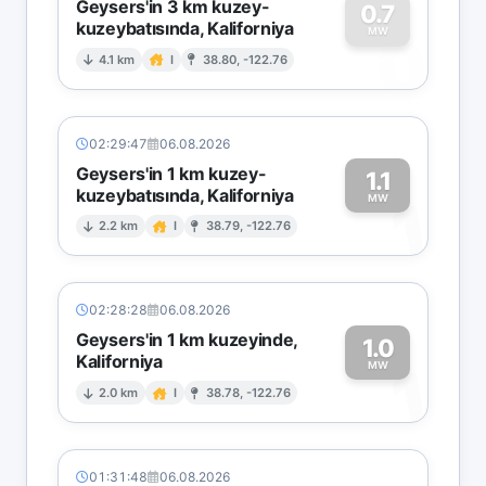
Geysers'in 3 km kuzey-
0.7
kuzeybatısında, Kaliforniya
0
MW
4.1 km
I
38.80, -122.76
02:29:47
06.08.2026
Geysers'in 1 km kuzey-
1.1
kuzeybatısında, Kaliforniya
1
MW
2.2 km
I
38.79, -122.76
02:28:28
06.08.2026
Geysers'in 1 km kuzeyinde,
1.0
Kaliforniya
1
MW
2.0 km
I
38.78, -122.76
01:31:48
06.08.2026