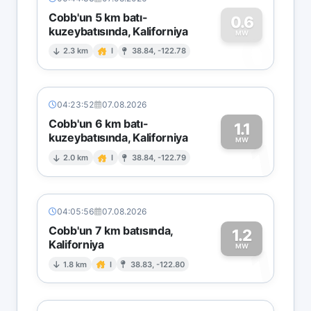
Cobb'un 5 km batı-
0.6
kuzeybatısında, Kaliforniya
0
MW
2.3 km
I
38.84, -122.78
04:23:52
07.08.2026
Cobb'un 6 km batı-
1.1
kuzeybatısında, Kaliforniya
1
MW
2.0 km
I
38.84, -122.79
04:05:56
07.08.2026
Cobb'un 7 km batısında,
1.2
Kaliforniya
1
MW
1.8 km
I
38.83, -122.80