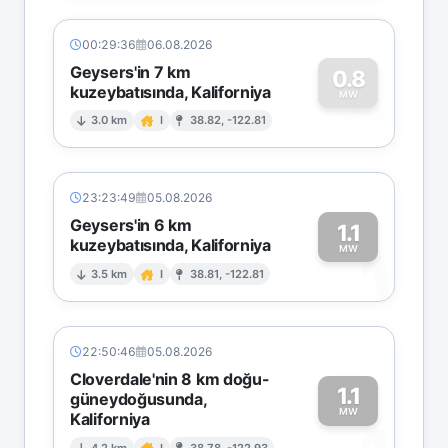
00:29:36
06.08.2026
Geysers'in 7 km
0.8
kuzeybatısında, Kaliforniya
0
MW
3.0 km
I
38.82, -122.81
23:23:49
05.08.2026
Geysers'in 6 km
1.1
kuzeybatısında, Kaliforniya
1
MW
3.5 km
I
38.81, -122.81
22:50:46
05.08.2026
Cloverdale'nin 8 km doğu-
1.1
güneydoğusunda,
MW
Kaliforniya
4.2 km
I
38.78, -122.93