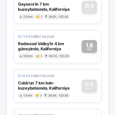
Geysers'in 7 km
0.9
kuzeybatısında, Kaliforniya
0
MW
2.9 km
I
38.81, -122.82
17:03:59
07.08.2026
Redwood Valley'in 4 km
1.8
güneyinde, Kaliforniya
1
MW
0.6 km
I
39.23, -123.20
16:53:54
07.08.2026
Cobb'un 7 km batı-
0.5
kuzeybatısında, Kaliforniya
0
MW
1.9 km
I
38.84, -122.80