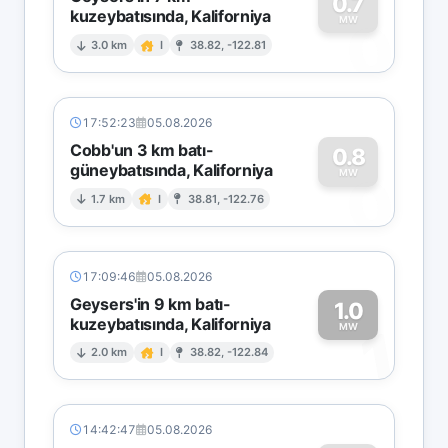
0.7
kuzeybatısında, Kaliforniya
0
MW
3.0 km
I
38.82, -122.81
17:52:23
05.08.2026
Cobb'un 3 km batı-
0.8
güneybatısında, Kaliforniya
0
MW
1.7 km
I
38.81, -122.76
17:09:46
05.08.2026
Geysers'in 9 km batı-
1.0
kuzeybatısında, Kaliforniya
1
MW
2.0 km
I
38.82, -122.84
14:42:47
05.08.2026