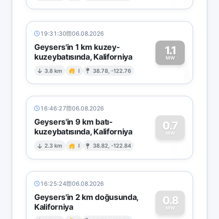
19:31:30
06.08.2026
Geysers'in 1 km kuzey-
1.1
kuzeybatısında, Kaliforniya
1
MW
3.8 km
I
38.78, -122.76
16:46:27
06.08.2026
Geysers'in 9 km batı-
0.7
kuzeybatısında, Kaliforniya
0
MW
2.3 km
I
38.82, -122.84
16:25:24
06.08.2026
Geysers'in 2 km doğusunda,
0.8
Kaliforniya
MW