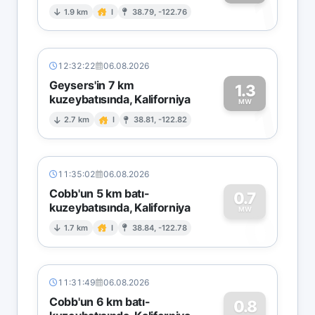
1
1.9 km
I
38.79, -122.76
12:32:22
06.08.2026
Geysers'in 7 km
1.3
kuzeybatısında, Kaliforniya
1
MW
2.7 km
I
38.81, -122.82
11:35:02
06.08.2026
Cobb'un 5 km batı-
0.7
kuzeybatısında, Kaliforniya
0
MW
1.7 km
I
38.84, -122.78
11:31:49
06.08.2026
Cobb'un 6 km batı-
0.8