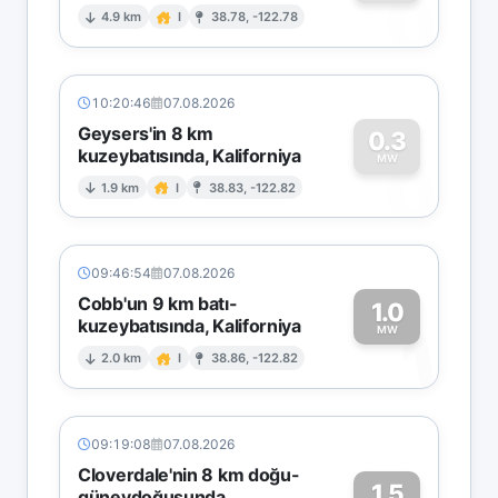
0
4.9 km
I
38.78, -122.78
10:20:46
07.08.2026
Geysers'in 8 km
0.3
kuzeybatısında, Kaliforniya
0
MW
1.9 km
I
38.83, -122.82
09:46:54
07.08.2026
Cobb'un 9 km batı-
1.0
kuzeybatısında, Kaliforniya
1
MW
2.0 km
I
38.86, -122.82
09:19:08
07.08.2026
Cloverdale'nin 8 km doğu-
1.5
güneydoğusunda,