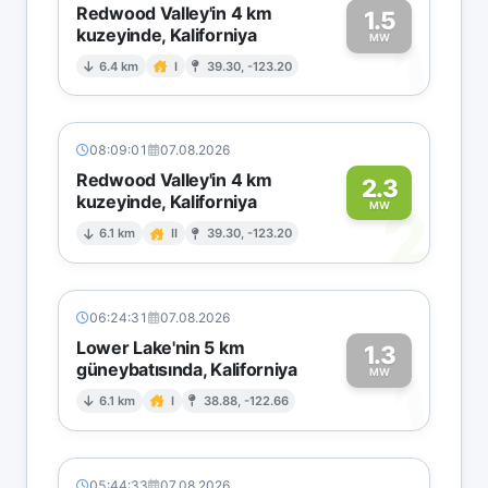
Redwood Valley'in 4 km
1.5
kuzeyinde, Kaliforniya
1
MW
6.4 km
I
39.30, -123.20
08:09:01
07.08.2026
Redwood Valley'in 4 km
2.3
kuzeyinde, Kaliforniya
2
MW
6.1 km
II
39.30, -123.20
06:24:31
07.08.2026
Lower Lake'nin 5 km
1.3
güneybatısında, Kaliforniya
1
MW
6.1 km
I
38.88, -122.66
05:44:33
07.08.2026