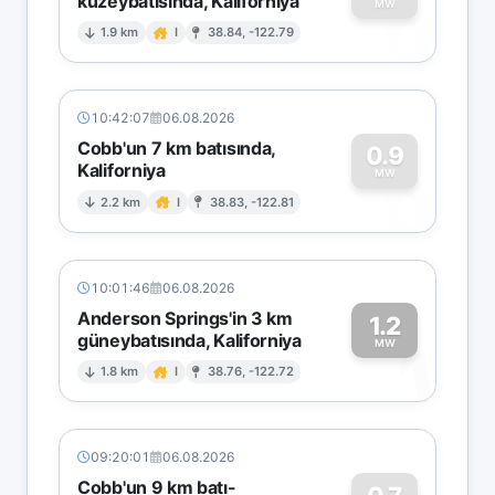
kuzeybatısında, Kaliforniya
0
MW
1.9 km
I
38.84, -122.79
10:42:07
06.08.2026
Cobb'un 7 km batısında,
0.9
Kaliforniya
0
MW
2.2 km
I
38.83, -122.81
10:01:46
06.08.2026
Anderson Springs'in 3 km
1.2
güneybatısında, Kaliforniya
1
MW
1.8 km
I
38.76, -122.72
09:20:01
06.08.2026
Cobb'un 9 km batı-