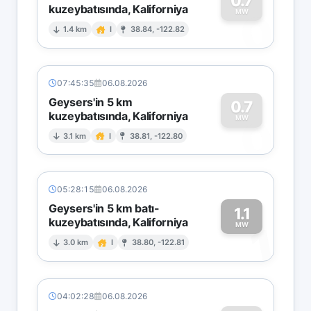
0.7
kuzeybatısında, Kaliforniya
0
MW
1.4 km
I
38.84, -122.82
07:45:35
06.08.2026
Geysers'in 5 km
0.7
kuzeybatısında, Kaliforniya
0
MW
3.1 km
I
38.81, -122.80
05:28:15
06.08.2026
Geysers'in 5 km batı-
1.1
kuzeybatısında, Kaliforniya
1
MW
3.0 km
I
38.80, -122.81
04:02:28
06.08.2026