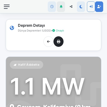
İnternet
bağlantınız
koptu!
Çevrimdışı
Deprem Detayı
moddasınız.
Dünya Depremleri (USGS)
•
Onaylı
Hafif Åiddette
1.1 MW