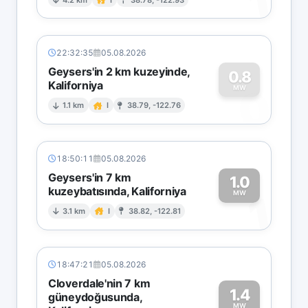
1
22:32:35
05.08.2026
Geysers'in 2 km kuzeyinde,
0.8
Kaliforniya
0
MW
1.1 km
I
38.79, -122.76
18:50:11
05.08.2026
Geysers'in 7 km
1.0
kuzeybatısında, Kaliforniya
1
MW
3.1 km
I
38.82, -122.81
18:47:21
05.08.2026
Cloverdale'nin 7 km
1.4
güneydoğusunda,
MW