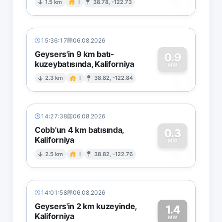
0
1.5 km
I
38.78, -122.73
15:36:17
06.08.2026
Geysers'in 9 km batı-
0.9
kuzeybatısında, Kaliforniya
0
MW
2.3 km
I
38.82, -122.84
14:27:38
06.08.2026
Cobb'un 4 km batısında,
0.3
Kaliforniya
0
MW
2.5 km
I
38.82, -122.76
14:01:58
06.08.2026
Geysers'in 2 km kuzeyinde,
1.4
Kaliforniya
MW