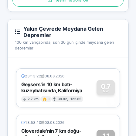
Yakın Çevrede Meydana Gelen
Depremler
100 km yarıçapında, son 30 gün içinde meydana gelen
depremler
23:13:22
08.08.2026
Geysers'in 10 km batı-
0.7
kuzeybatısında, Kaliforniya
0
MW
2.7 km
I
38.82, -122.85
18:58:10
08.08.2026
Cloverdale'nin 7 km doğu-
1.1