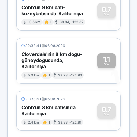
Cobb'un 9 km batı-
0.7
kuzeybatısında, Kaliforniya
0
MW
-0.5 km
I
38.84, -122.82
22:38:41
06.08.2026
Cloverdale'nin 8 km doğu-
1.1
güneydoğusunda,
MW
Kaliforniya
1
5.0 km
I
38.78, -122.93
21:38:51
06.08.2026
Cobb'un 8 km batısında,
0.7
Kaliforniya
0
MW
2.4 km
I
38.83, -122.81