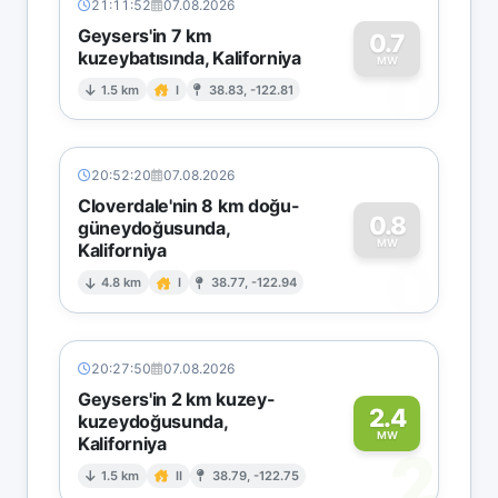
21:11:52
07.08.2026
Geysers'in 7 km
0.7
kuzeybatısında, Kaliforniya
0
MW
1.5 km
I
38.83, -122.81
20:52:20
07.08.2026
Cloverdale'nin 8 km doğu-
0.8
güneydoğusunda,
MW
Kaliforniya
0
4.8 km
I
38.77, -122.94
20:27:50
07.08.2026
Geysers'in 2 km kuzey-
2.4
kuzeydoğusunda,
MW
Kaliforniya
2
1.5 km
II
38.79, -122.75