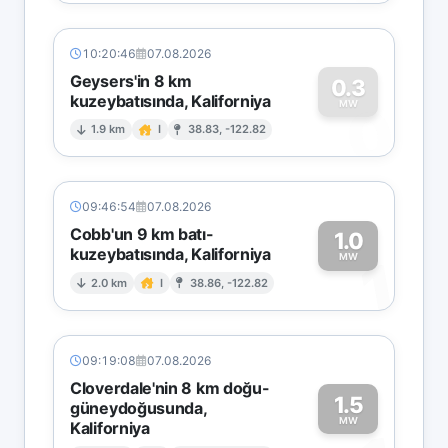
10:20:46
07.08.2026
Geysers'in 8 km
0.3
kuzeybatısında, Kaliforniya
0
MW
1.9 km
I
38.83, -122.82
09:46:54
07.08.2026
Cobb'un 9 km batı-
1.0
kuzeybatısında, Kaliforniya
1
MW
2.0 km
I
38.86, -122.82
09:19:08
07.08.2026
Cloverdale'nin 8 km doğu-
1.5
güneydoğusunda,
MW
Kaliforniya