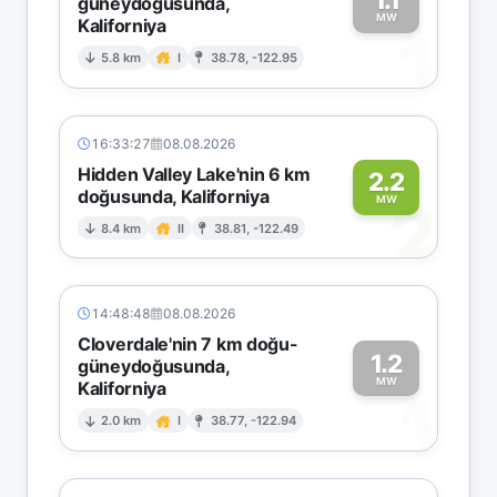
güneydoğusunda,
MW
Kaliforniya
1
5.8 km
I
38.78, -122.95
16:33:27
08.08.2026
Hidden Valley Lake'nin 6 km
2.2
doğusunda, Kaliforniya
2
MW
8.4 km
II
38.81, -122.49
14:48:48
08.08.2026
Cloverdale'nin 7 km doğu-
1.2
güneydoğusunda,
MW
Kaliforniya
1
2.0 km
I
38.77, -122.94