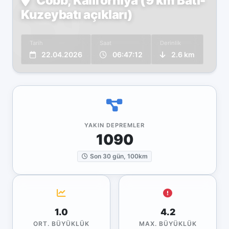
Cobb, Kaliforniya (9 km Batı-
Kuzeybatı açıkları)
Tarih
Saat
Derinlik
22.04.2026
06:47:12
2.6 km
YAKIN DEPREMLER
1090
Son 30 gün, 100km
1.0
4.2
ORT. BÜYÜKLÜK
MAX. BÜYÜKLÜK