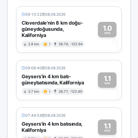
09:10:22
08.08.2026
Cloverdale'nin 8 km doğu-
1.0
güneydoğusunda,
MW
Kaliforniya
1
3.8 km
I
38.78, -122.94
09:08:40
08.08.2026
Geysers'in 4 km batı-
1.1
güneybatısında, Kaliforniya
1
MW
3.7 km
I
38.77, -122.80
07:44:54
08.08.2026
Geysers'in 4 km batısında,
1.1
Kaliforniya
MW