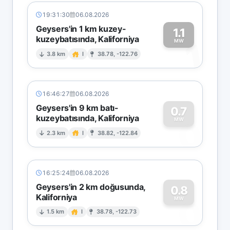
19:31:30
06.08.2026
Geysers'in 1 km kuzey-
1.1
kuzeybatısında, Kaliforniya
1
MW
3.8 km
I
38.78, -122.76
16:46:27
06.08.2026
Geysers'in 9 km batı-
0.7
kuzeybatısında, Kaliforniya
0
MW
2.3 km
I
38.82, -122.84
16:25:24
06.08.2026
Geysers'in 2 km doğusunda,
0.8
Kaliforniya
0
MW
1.5 km
I
38.78, -122.73