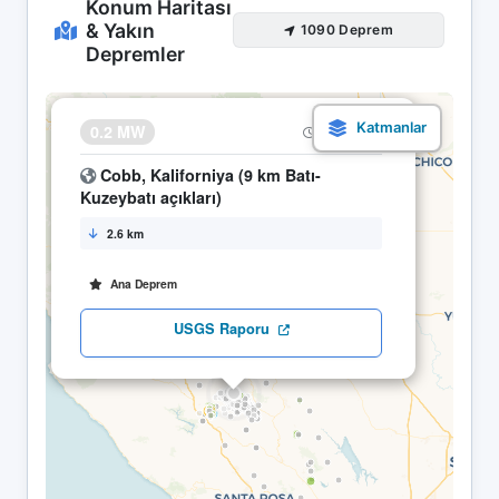
Konum Haritası
& Yakın
1090 Deprem
Depremler
×
0.2 MW
22.04 06:47
Cobb, Kaliforniya (9 km Batı-
Kuzeybatı açıkları)
2.6 km
Ana Deprem
USGS Raporu