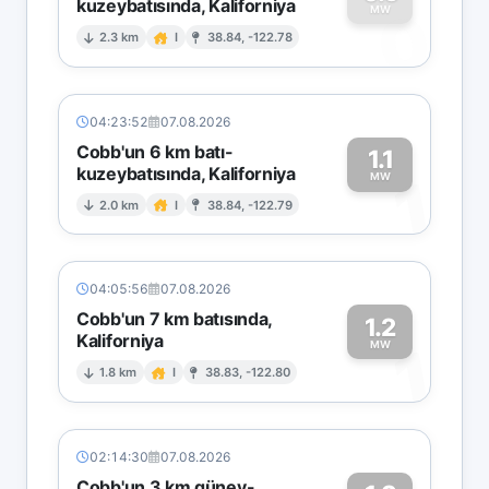
kuzeybatısında, Kaliforniya
0
MW
2.3 km
I
38.84, -122.78
04:23:52
07.08.2026
Cobb'un 6 km batı-
1.1
kuzeybatısında, Kaliforniya
1
MW
2.0 km
I
38.84, -122.79
04:05:56
07.08.2026
Cobb'un 7 km batısında,
1.2
Kaliforniya
1
MW
1.8 km
I
38.83, -122.80
02:14:30
07.08.2026
Cobb'un 3 km güney-