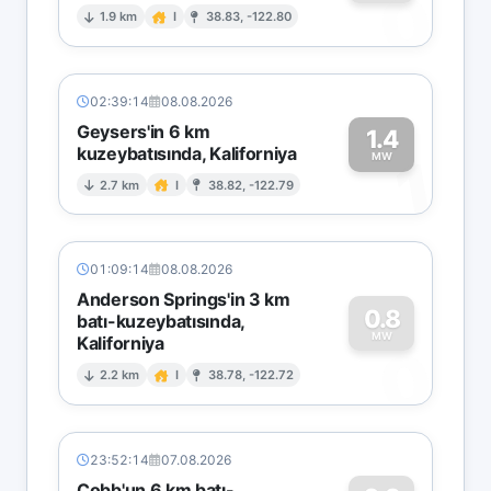
0
1.9 km
I
38.83, -122.80
02:39:14
08.08.2026
Geysers'in 6 km
1.4
kuzeybatısında, Kaliforniya
1
MW
2.7 km
I
38.82, -122.79
01:09:14
08.08.2026
Anderson Springs'in 3 km
0.8
batı-kuzeybatısında,
MW
Kaliforniya
0
2.2 km
I
38.78, -122.72
23:52:14
07.08.2026
Cobb'un 6 km batı-