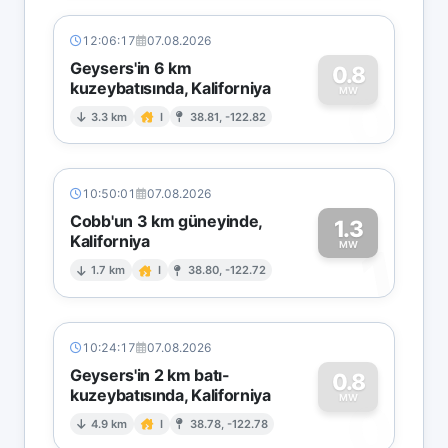
12:06:17
07.08.2026
Geysers'in 6 km
0.8
kuzeybatısında, Kaliforniya
0
MW
3.3 km
I
38.81, -122.82
10:50:01
07.08.2026
Cobb'un 3 km güneyinde,
1.3
Kaliforniya
1
MW
1.7 km
I
38.80, -122.72
10:24:17
07.08.2026
Geysers'in 2 km batı-
0.8
kuzeybatısında, Kaliforniya
0
MW
4.9 km
I
38.78, -122.78