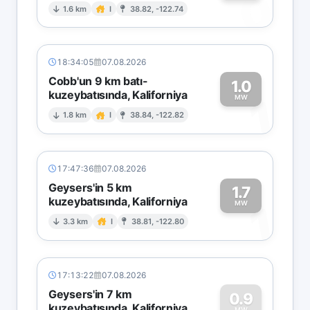
0
1.6 km
I
38.82, -122.74
18:34:05
07.08.2026
Cobb'un 9 km batı-
1.0
kuzeybatısında, Kaliforniya
1
MW
1.8 km
I
38.84, -122.82
17:47:36
07.08.2026
Geysers'in 5 km
1.7
kuzeybatısında, Kaliforniya
1
MW
3.3 km
I
38.81, -122.80
17:13:22
07.08.2026
Geysers'in 7 km
0.9
kuzeybatısında, Kaliforniya
MW