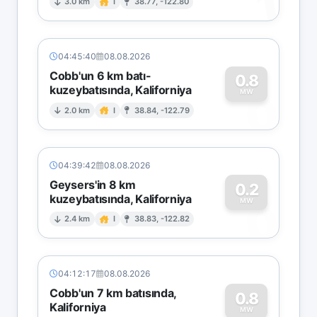
1
3.0 km
I
38.77, -122.80
04:45:40
08.08.2026
Cobb'un 6 km batı-
0.8
kuzeybatısında, Kaliforniya
0
MW
2.0 km
I
38.84, -122.79
04:39:42
08.08.2026
Geysers'in 8 km
0.2
kuzeybatısında, Kaliforniya
0
MW
2.4 km
I
38.83, -122.82
04:12:17
08.08.2026
Cobb'un 7 km batısında,
0.8
Kaliforniya
MW