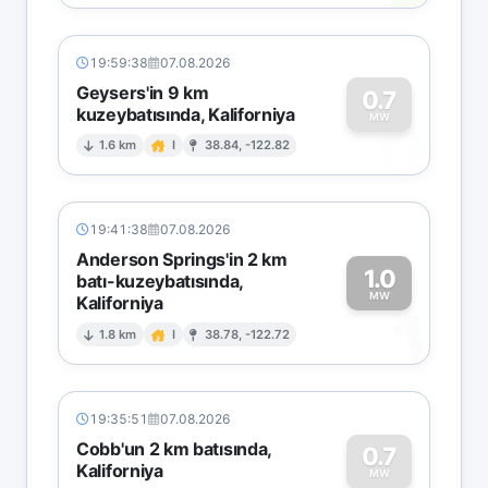
19:59:38
07.08.2026
Geysers'in 9 km
0.7
kuzeybatısında, Kaliforniya
0
MW
1.6 km
I
38.84, -122.82
19:41:38
07.08.2026
Anderson Springs'in 2 km
1.0
batı-kuzeybatısında,
MW
Kaliforniya
1
1.8 km
I
38.78, -122.72
19:35:51
07.08.2026
Cobb'un 2 km batısında,
0.7
Kaliforniya
MW