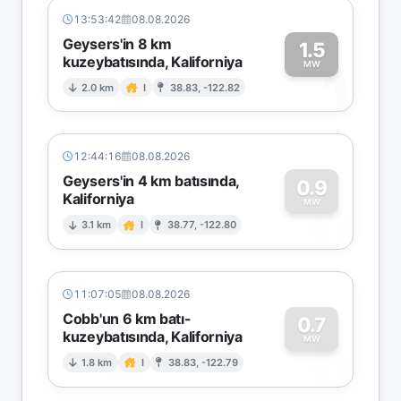
13:53:42
08.08.2026
Geysers'in 8 km
1.5
kuzeybatısında, Kaliforniya
1
MW
2.0 km
I
38.83, -122.82
12:44:16
08.08.2026
Geysers'in 4 km batısında,
0.9
Kaliforniya
0
MW
3.1 km
I
38.77, -122.80
11:07:05
08.08.2026
Cobb'un 6 km batı-
0.7
kuzeybatısında, Kaliforniya
0
MW
1.8 km
I
38.83, -122.79