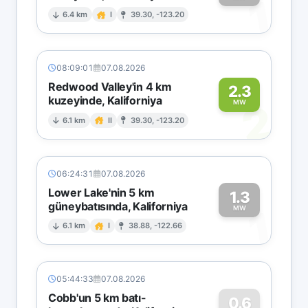
1
6.4 km
I
39.30, -123.20
08:09:01
07.08.2026
Redwood Valley'in 4 km
2.3
kuzeyinde, Kaliforniya
2
MW
6.1 km
II
39.30, -123.20
06:24:31
07.08.2026
Lower Lake'nin 5 km
1.3
güneybatısında, Kaliforniya
1
MW
6.1 km
I
38.88, -122.66
05:44:33
07.08.2026
Cobb'un 5 km batı-
0.6