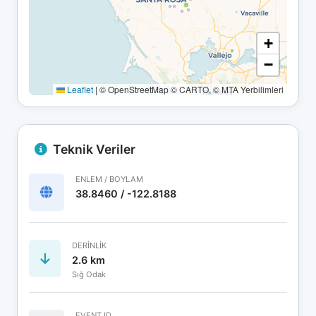
+
−
Leaflet
|
© OpenStreetMap © CARTO, © MTA Yerbilimleri
Teknik Veriler
ENLEM / BOYLAM
38.8460 / -122.8188
DERINLIK
2.6 km
Sığ Odak
EVENT ID