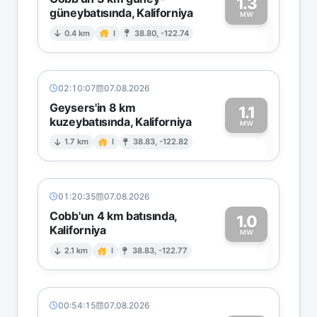
1.3
güneybatısında, Kaliforniya
1
MW
0.4 km
I
38.80, -122.74
02:10:07
07.08.2026
Geysers'in 8 km
1.1
kuzeybatısında, Kaliforniya
1
MW
1.7 km
I
38.83, -122.82
01:20:35
07.08.2026
Cobb'un 4 km batısında,
1.0
Kaliforniya
1
MW
2.1 km
I
38.83, -122.77
00:54:15
07.08.2026