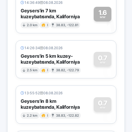
14:36:49
08.08.2026
Geysers'in 7 km
1.6
kuzeybatısında, Kaliforniya
1
MW
2.0 km
I
38.83, -122.81
14:26:34
08.08.2026
Geysers'in 5 km kuzey-
0.7
kuzeybatısında, Kaliforniya
0
MW
2.5 km
I
38.82, -122.79
13:55:52
08.08.2026
Geysers'in 8 km
0.7
kuzeybatısında, Kaliforniya
0
MW
2.2 km
I
38.83, -122.82