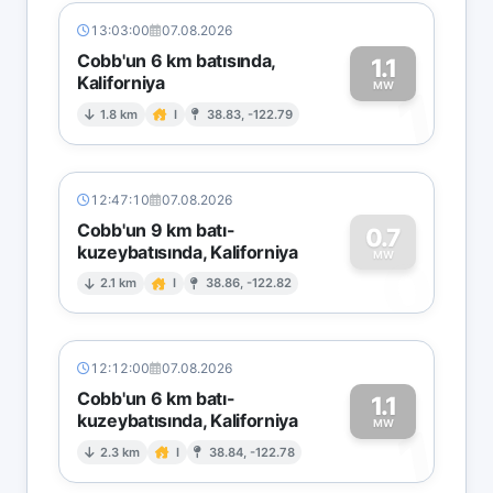
13:03:00
07.08.2026
Cobb'un 6 km batısında,
1.1
Kaliforniya
1
MW
1.8 km
I
38.83, -122.79
12:47:10
07.08.2026
Cobb'un 9 km batı-
0.7
kuzeybatısında, Kaliforniya
0
MW
2.1 km
I
38.86, -122.82
12:12:00
07.08.2026
Cobb'un 6 km batı-
1.1
kuzeybatısında, Kaliforniya
1
MW
2.3 km
I
38.84, -122.78