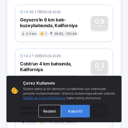
15:36:17
06.08.2026
Geysers'in 9 km batı-
0.9
kuzeybatısında, Kaliforniya
0
MW
2.3 km
I
38.82, -122.84
14:27:38
06.08.2026
Cobb'un 4 km batısında,
0.3
Kaliforniya
0
MW
2.5 km
I
38.82, -122.76
Çerez Kullanımı
Sizlere daha iyi bir deneyim sunabilmek için sitemizde
çerezler kullanılmaktadır. Sitemizi kullanmaya devam ederek
Gizlilik ve Çerez Politikamızı
kabul etmiş olursunuz.
14:01:58
06.08.2026
Geysers'in 2 km kuzeyinde,
1.4
Reddet
Kabul Et
Kaliforniya
1
MW
1.9 km
I
38.79, -122.76