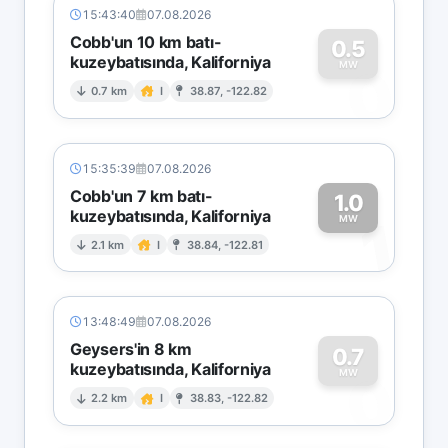
15:43:40
07.08.2026
Cobb'un 10 km batı-
0.5
kuzeybatısında, Kaliforniya
0
MW
0.7 km
I
38.87, -122.82
15:35:39
07.08.2026
Cobb'un 7 km batı-
1.0
kuzeybatısında, Kaliforniya
1
MW
2.1 km
I
38.84, -122.81
13:48:49
07.08.2026
Geysers'in 8 km
0.7
kuzeybatısında, Kaliforniya
0
MW
2.2 km
I
38.83, -122.82