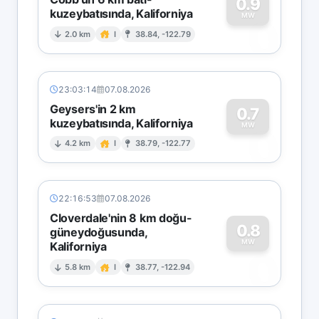
0.9
kuzeybatısında, Kaliforniya
0
MW
2.0 km
I
38.84, -122.79
23:03:14
07.08.2026
Geysers'in 2 km
0.7
kuzeybatısında, Kaliforniya
0
MW
4.2 km
I
38.79, -122.77
22:16:53
07.08.2026
Cloverdale'nin 8 km doğu-
0.8
güneydoğusunda,
MW
Kaliforniya
0
5.8 km
I
38.77, -122.94