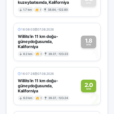
kuzeybatısında, Kaliforniya
0
MW
1.7 km
I
38.84, -122.80
16:08:03
07.08.2026
Willits'in 11 km doğu-
1.8
güneydoğusunda,
MW
Kaliforniya
1
6.2 km
I
39.37, -123.23
16:07:28
07.08.2026
Willits'in 11 km doğu-
2.0
güneydoğusunda,
MW
Kaliforniya
2
6.0 km
I
39.37, -123.24