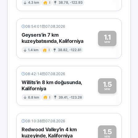
1
4.3 km
I
38.78, -122.93
08:54:01
07.08.2026
Geysers'in 7 km
1.1
kuzeybatısında, Kaliforniya
1
MW
1.4 km
I
38.82, -122.81
08:42:14
07.08.2026
Willits'in 8 km doğusunda,
1.5
Kaliforniya
1
MW
6.8 km
I
39.41, -123.26
08:10:38
07.08.2026
Redwood Valley'in 4 km
1.5
kuzeyinde, Kaliforniya
MW