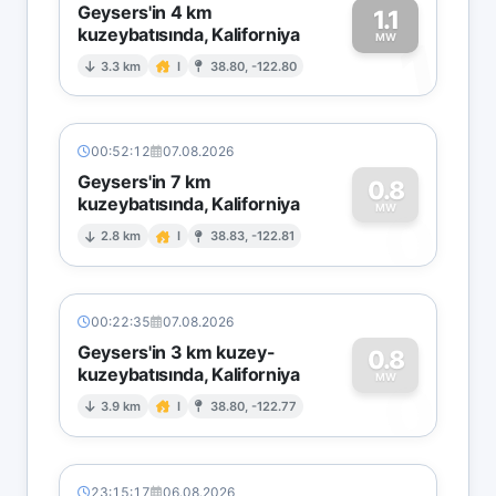
Geysers'in 4 km
1.1
kuzeybatısında, Kaliforniya
1
MW
3.3 km
I
38.80, -122.80
00:52:12
07.08.2026
Geysers'in 7 km
0.8
kuzeybatısında, Kaliforniya
0
MW
2.8 km
I
38.83, -122.81
00:22:35
07.08.2026
Geysers'in 3 km kuzey-
0.8
kuzeybatısında, Kaliforniya
0
MW
3.9 km
I
38.80, -122.77
23:15:17
06.08.2026