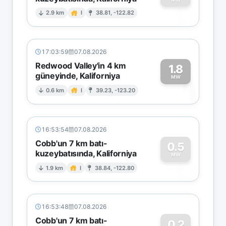
0
2.9 km
I
38.81, -122.82
17:03:59
07.08.2026
Redwood Valley'in 4 km
1.8
güneyinde, Kaliforniya
1
MW
0.6 km
I
39.23, -123.20
16:53:54
07.08.2026
Cobb'un 7 km batı-
0.5
kuzeybatısında, Kaliforniya
0
MW
1.9 km
I
38.84, -122.80
16:53:48
07.08.2026
Cobb'un 7 km batı-
0.2