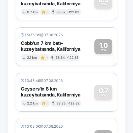
kuzeybatısında, Kaliforniya
0
MW
0.7 km
I
38.87, -122.82
15:35:39
07.08.2026
Cobb'un 7 km batı-
1.0
kuzeybatısında, Kaliforniya
1
MW
2.1 km
I
38.84, -122.81
13:48:49
07.08.2026
Geysers'in 8 km
0.7
kuzeybatısında, Kaliforniya
0
MW
2.2 km
I
38.83, -122.82
13:03:00
07.08.2026