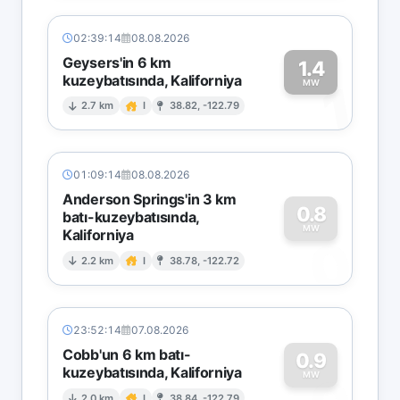
02:39:14
08.08.2026
Geysers'in 6 km
1.4
kuzeybatısında, Kaliforniya
1
MW
2.7 km
I
38.82, -122.79
01:09:14
08.08.2026
Anderson Springs'in 3 km
0.8
batı-kuzeybatısında,
MW
Kaliforniya
0
2.2 km
I
38.78, -122.72
23:52:14
07.08.2026
Cobb'un 6 km batı-
0.9
kuzeybatısında, Kaliforniya
MW
2.0 km
I
38.84, -122.79