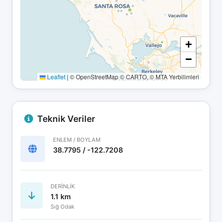
+
−
Leaflet
|
© OpenStreetMap © CARTO, © MTA Yerbilimleri
Teknik Veriler
ENLEM / BOYLAM
38.7795 / -122.7208
DERINLIK
1.1 km
Sığ Odak