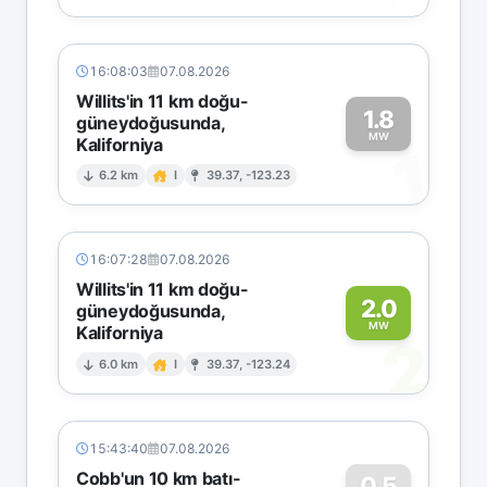
16:08:03
07.08.2026
Willits'in 11 km doğu-
1.8
güneydoğusunda,
MW
Kaliforniya
1
6.2 km
I
39.37, -123.23
16:07:28
07.08.2026
Willits'in 11 km doğu-
2.0
güneydoğusunda,
MW
Kaliforniya
2
6.0 km
I
39.37, -123.24
15:43:40
07.08.2026
Cobb'un 10 km batı-
0.5