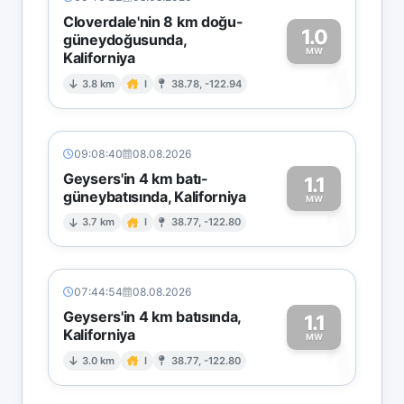
Cloverdale'nin 8 km doğu-
1.0
güneydoğusunda,
MW
Kaliforniya
1
3.8 km
I
38.78, -122.94
09:08:40
08.08.2026
Geysers'in 4 km batı-
1.1
güneybatısında, Kaliforniya
1
MW
3.7 km
I
38.77, -122.80
07:44:54
08.08.2026
Geysers'in 4 km batısında,
1.1
Kaliforniya
1
MW
3.0 km
I
38.77, -122.80