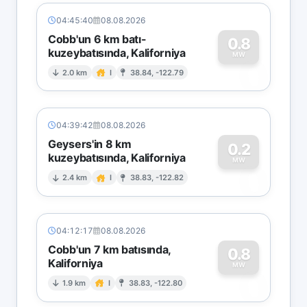
04:45:40
08.08.2026
Cobb'un 6 km batı-
0.8
kuzeybatısında, Kaliforniya
0
MW
2.0 km
I
38.84, -122.79
04:39:42
08.08.2026
Geysers'in 8 km
0.2
kuzeybatısında, Kaliforniya
0
MW
2.4 km
I
38.83, -122.82
04:12:17
08.08.2026
Cobb'un 7 km batısında,
0.8
Kaliforniya
0
MW
1.9 km
I
38.83, -122.80