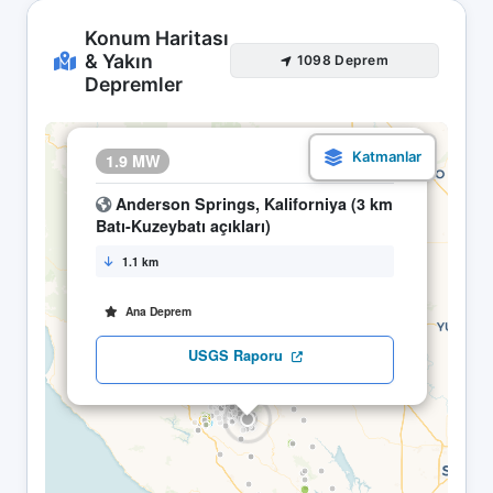
Konum Haritası
& Yakın
1098 Deprem
Depremler
×
1.9 MW
24.04 05:30
Anderson Springs, Kaliforniya (3 km
Batı-Kuzeybatı açıkları)
1.1 km
Ana Deprem
USGS Raporu