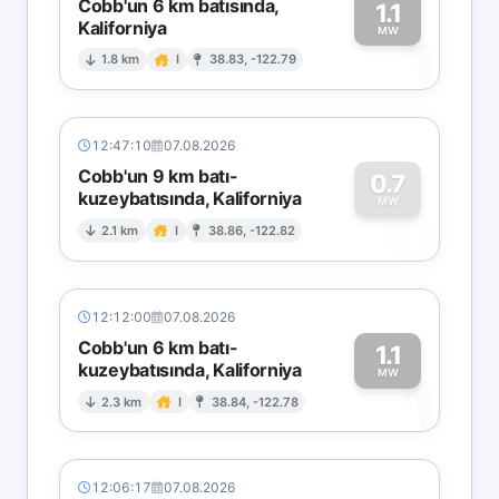
Cobb'un 6 km batısında,
1.1
Kaliforniya
1
MW
1.8 km
I
38.83, -122.79
12:47:10
07.08.2026
Cobb'un 9 km batı-
0.7
kuzeybatısında, Kaliforniya
0
MW
2.1 km
I
38.86, -122.82
12:12:00
07.08.2026
Cobb'un 6 km batı-
1.1
kuzeybatısında, Kaliforniya
1
MW
2.3 km
I
38.84, -122.78
12:06:17
07.08.2026