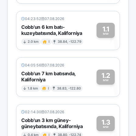
04:23:52
07.08.2026
Cobb'un 6 km batı-
1.1
kuzeybatısında, Kaliforniya
1
MW
2.0 km
I
38.84, -122.79
04:05:56
07.08.2026
Cobb'un 7 km batısında,
1.2
Kaliforniya
1
MW
1.8 km
I
38.83, -122.80
02:14:30
07.08.2026
Cobb'un 3 km güney-
1.3
güneybatısında, Kaliforniya
MW
0.4 km
I
38.80, -122.74