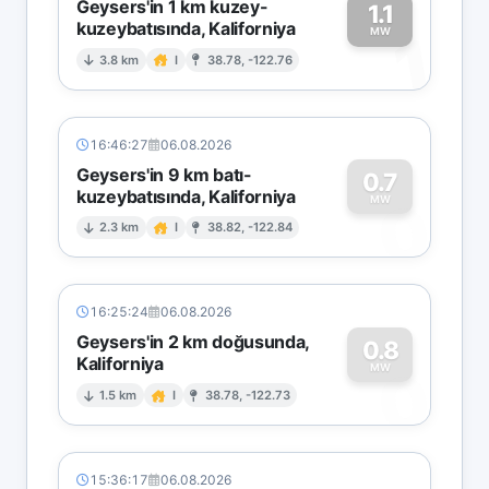
Geysers'in 1 km kuzey-
1.1
kuzeybatısında, Kaliforniya
1
MW
3.8 km
I
38.78, -122.76
16:46:27
06.08.2026
Geysers'in 9 km batı-
0.7
kuzeybatısında, Kaliforniya
0
MW
2.3 km
I
38.82, -122.84
16:25:24
06.08.2026
Geysers'in 2 km doğusunda,
0.8
Kaliforniya
0
MW
1.5 km
I
38.78, -122.73
15:36:17
06.08.2026