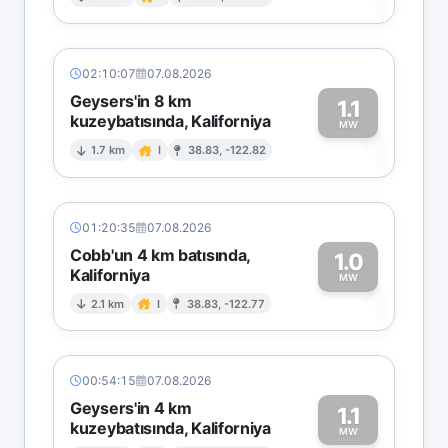
1
02:10:07
07.08.2026
Geysers'in 8 km
1.1
kuzeybatısında, Kaliforniya
1
MW
1.7 km
I
38.83, -122.82
01:20:35
07.08.2026
Cobb'un 4 km batısında,
1.0
Kaliforniya
1
MW
2.1 km
I
38.83, -122.77
00:54:15
07.08.2026
Geysers'in 4 km
1.1
kuzeybatısında, Kaliforniya
MW