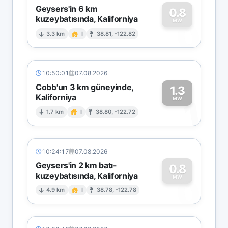
Geysers'in 6 km
0.8
kuzeybatısında, Kaliforniya
0
MW
3.3 km
I
38.81, -122.82
10:50:01
07.08.2026
Cobb'un 3 km güneyinde,
1.3
Kaliforniya
1
MW
1.7 km
I
38.80, -122.72
10:24:17
07.08.2026
Geysers'in 2 km batı-
0.8
kuzeybatısında, Kaliforniya
0
MW
4.9 km
I
38.78, -122.78