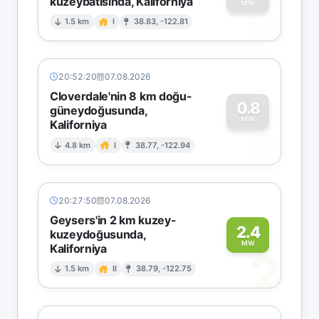
kuzeybatısında, Kaliforniya
0
MW
1.5 km
I
38.83, -122.81
20:52:20
07.08.2026
Cloverdale'nin 8 km doğu-
0.8
güneydoğusunda,
MW
Kaliforniya
0
4.8 km
I
38.77, -122.94
20:27:50
07.08.2026
Geysers'in 2 km kuzey-
2.4
kuzeydoğusunda,
MW
Kaliforniya
2
1.5 km
II
38.79, -122.75