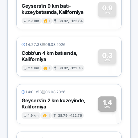
Geysers'in 9 km batı-
0.9
kuzeybatısında, Kaliforniya
0
MW
2.3 km
I
38.82, -122.84
14:27:38
06.08.2026
Cobb'un 4 km batısında,
0.3
Kaliforniya
0
MW
2.5 km
I
38.82, -122.76
14:01:58
06.08.2026
Geysers'in 2 km kuzeyinde,
1.4
Kaliforniya
1
MW
1.9 km
I
38.79, -122.76