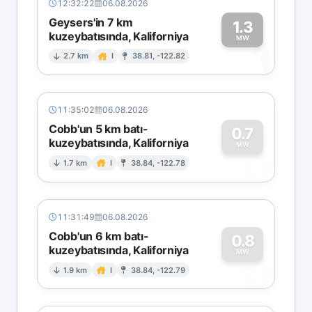
12:32:22
06.08.2026
Geysers'in 7 km
1.3
kuzeybatısında, Kaliforniya
1
MW
2.7 km
I
38.81, -122.82
11:35:02
06.08.2026
Cobb'un 5 km batı-
0.7
kuzeybatısında, Kaliforniya
0
MW
1.7 km
I
38.84, -122.78
11:31:49
06.08.2026
Cobb'un 6 km batı-
0.8
kuzeybatısında, Kaliforniya
0
MW
1.9 km
I
38.84, -122.79