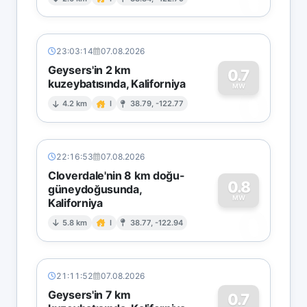
0
23:03:14
07.08.2026
Geysers'in 2 km
0.7
kuzeybatısında, Kaliforniya
0
MW
4.2 km
I
38.79, -122.77
22:16:53
07.08.2026
Cloverdale'nin 8 km doğu-
0.8
güneydoğusunda,
MW
Kaliforniya
0
5.8 km
I
38.77, -122.94
21:11:52
07.08.2026
Geysers'in 7 km
0.7