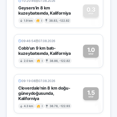
10:20:46
07.08.2026
Geysers'in 8 km
0.3
kuzeybatısında, Kaliforniya
0
MW
1.9 km
I
38.83, -122.82
09:46:54
07.08.2026
Cobb'un 9 km batı-
1.0
kuzeybatısında, Kaliforniya
1
MW
2.0 km
I
38.86, -122.82
09:19:08
07.08.2026
Cloverdale'nin 8 km doğu-
1.5
güneydoğusunda,
MW
Kaliforniya
1
4.3 km
I
38.78, -122.93