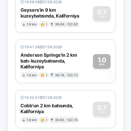
19:59:38
07.08.2026
Geysers'in 9 km
0.7
kuzeybatısında, Kaliforniya
0
MW
1.6 km
I
38.84, -122.82
19:41:38
07.08.2026
Anderson Springs'in 2 km
1.0
batı-kuzeybatısında,
MW
Kaliforniya
1
1.8 km
I
38.78, -122.72
19:35:51
07.08.2026
Cobb'un 2 km batısında,
0.7
Kaliforniya
0
MW
1.6 km
I
38.82, -122.74