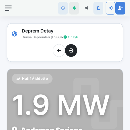
İnternet
bağlantınız
koptu!
Çevrimdışı
Deprem Detayı
moddasınız.
Dünya Depremleri (USGS)
•
Onaylı
Hafif Åiddette
1.9 MW