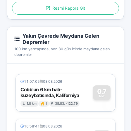
Resmi Rapora Git
Yakın Çevrede Meydana Gelen
Depremler
100 km yarıçapında, son 30 gün içinde meydana gelen
depremler
11:07:05
08.08.2026
Cobb'un 6 km batı-
0.7
kuzeybatısında, Kaliforniya
0
MW
1.8 km
I
38.83, -122.79
10:58:41
08.08.2026