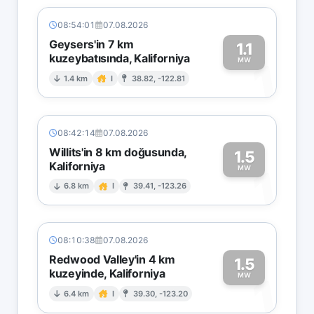
08:54:01
07.08.2026
Geysers'in 7 km
1.1
kuzeybatısında, Kaliforniya
1
MW
1.4 km
I
38.82, -122.81
08:42:14
07.08.2026
Willits'in 8 km doğusunda,
1.5
Kaliforniya
1
MW
6.8 km
I
39.41, -123.26
08:10:38
07.08.2026
Redwood Valley'in 4 km
1.5
kuzeyinde, Kaliforniya
1
MW
6.4 km
I
39.30, -123.20