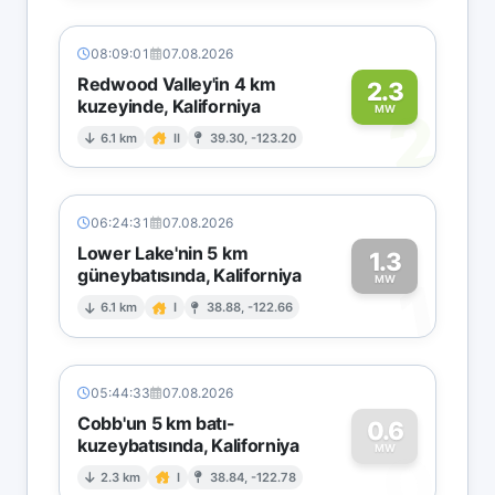
08:09:01
07.08.2026
Redwood Valley'in 4 km
2.3
kuzeyinde, Kaliforniya
2
MW
6.1 km
II
39.30, -123.20
06:24:31
07.08.2026
Lower Lake'nin 5 km
1.3
güneybatısında, Kaliforniya
1
MW
6.1 km
I
38.88, -122.66
05:44:33
07.08.2026
Cobb'un 5 km batı-
0.6
kuzeybatısında, Kaliforniya
0
MW
2.3 km
I
38.84, -122.78