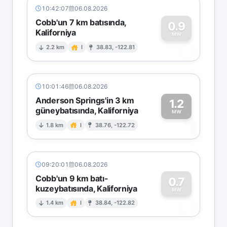
10:42:07
06.08.2026
Cobb'un 7 km batısında,
0.9
Kaliforniya
0
MW
2.2 km
I
38.83, -122.81
10:01:46
06.08.2026
Anderson Springs'in 3 km
1.2
güneybatısında, Kaliforniya
1
MW
1.8 km
I
38.76, -122.72
09:20:01
06.08.2026
Cobb'un 9 km batı-
0.7
kuzeybatısında, Kaliforniya
0
MW
1.4 km
I
38.84, -122.82