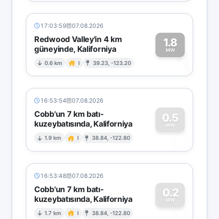
17:03:59
07.08.2026
Redwood Valley'in 4 km
1.8
güneyinde, Kaliforniya
1
MW
0.6 km
I
39.23, -123.20
16:53:54
07.08.2026
Cobb'un 7 km batı-
0.5
kuzeybatısında, Kaliforniya
0
MW
1.9 km
I
38.84, -122.80
16:53:48
07.08.2026
Cobb'un 7 km batı-
0.2
kuzeybatısında, Kaliforniya
0
MW
1.7 km
I
38.84, -122.80