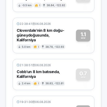
0
-0.5 km
I
38.84, -122.82
22:38:41
06.08.2026
Cloverdale'nin 8 km doğu-
1.1
güneydoğusunda,
MW
Kaliforniya
1
5.0 km
I
38.78, -122.93
21:38:51
06.08.2026
Cobb'un 8 km batısında,
0.7
Kaliforniya
0
MW
2.4 km
I
38.83, -122.81
19:31:30
06.08.2026