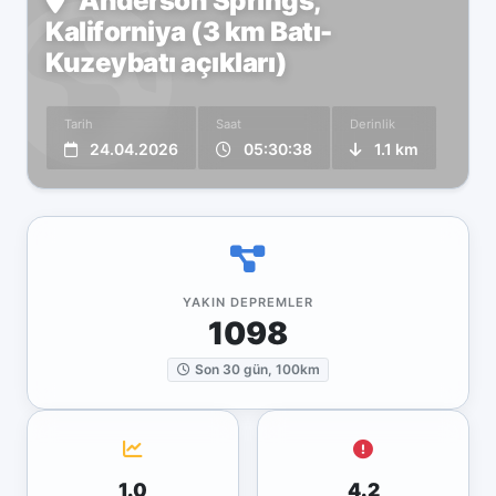
Anderson Springs,
Kaliforniya (3 km Batı-
Kuzeybatı açıkları)
Tarih
Saat
Derinlik
24.04.2026
05:30:38
1.1 km
YAKIN DEPREMLER
1098
Son 30 gün, 100km
1.0
4.2