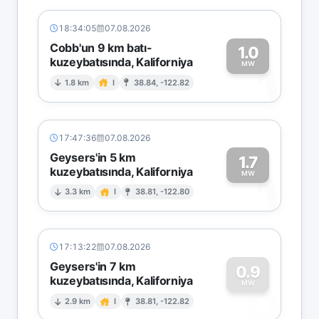
18:34:05
07.08.2026
Cobb'un 9 km batı-
1.0
kuzeybatısında, Kaliforniya
1
MW
1.8 km
I
38.84, -122.82
17:47:36
07.08.2026
Geysers'in 5 km
1.7
kuzeybatısında, Kaliforniya
1
MW
3.3 km
I
38.81, -122.80
17:13:22
07.08.2026
Geysers'in 7 km
0.9
kuzeybatısında, Kaliforniya
0
MW
2.9 km
I
38.81, -122.82