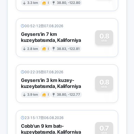
1
3.3 km
I
38.80, -122.80
00:52:12
07.08.2026
Geysers'in 7 km
0.8
kuzeybatısında, Kaliforniya
0
MW
2.8 km
I
38.83, -122.81
00:22:35
07.08.2026
Geysers'in 3 km kuzey-
0.8
kuzeybatısında, Kaliforniya
0
MW
3.9 km
I
38.80, -122.77
23:15:17
06.08.2026
Cobb'un 9 km batı-
0.7
kuzeybatısında, Kaliforniya
MW