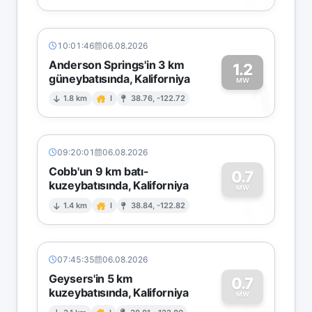
10:01:46
06.08.2026
Anderson Springs'in 3 km
1.2
güneybatısında, Kaliforniya
1
MW
1.8 km
I
38.76, -122.72
09:20:01
06.08.2026
Cobb'un 9 km batı-
0.7
kuzeybatısında, Kaliforniya
0
MW
1.4 km
I
38.84, -122.82
07:45:35
06.08.2026
Geysers'in 5 km
0.7
kuzeybatısında, Kaliforniya
MW