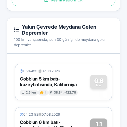
Yakın Çevrede Meydana Gelen
Depremler
100 km yarıçapında, son 30 gün içinde meydana gelen
depremler
05:44:33
07.08.2026
Cobb'un 5 km batı-
0.6
kuzeybatısında, Kaliforniya
0
MW
2.3 km
I
38.84, -122.78
04:23:52
07.08.2026
Cobb'un 6 km batı-
1.1