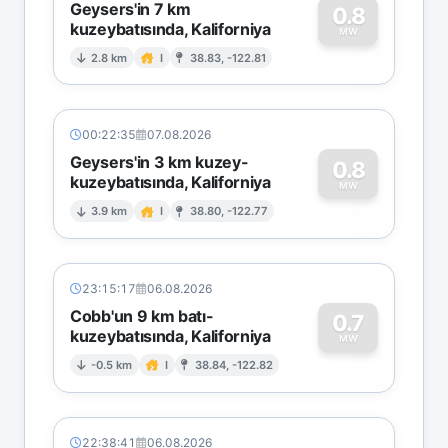
Geysers'in 7 km
0.8
kuzeybatısında, Kaliforniya
0
MW
2.8 km
I
38.83, -122.81
00:22:35
07.08.2026
Geysers'in 3 km kuzey-
0.8
kuzeybatısında, Kaliforniya
0
MW
3.9 km
I
38.80, -122.77
23:15:17
06.08.2026
Cobb'un 9 km batı-
0.7
kuzeybatısında, Kaliforniya
0
MW
-0.5 km
I
38.84, -122.82
22:38:41
06.08.2026