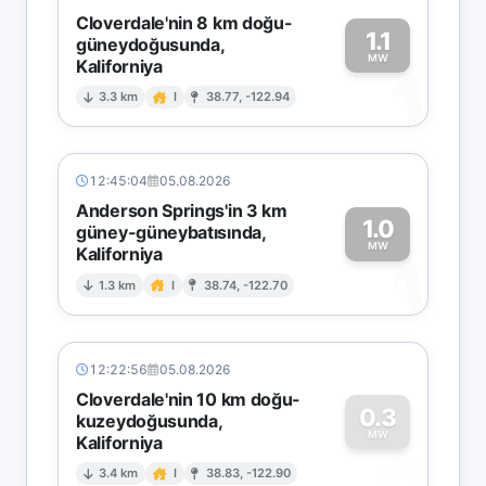
Cloverdale'nin 8 km doğu-
1.1
güneydoğusunda,
MW
Kaliforniya
1
3.3 km
I
38.77, -122.94
12:45:04
05.08.2026
Anderson Springs'in 3 km
1.0
güney-güneybatısında,
MW
Kaliforniya
1
1.3 km
I
38.74, -122.70
12:22:56
05.08.2026
Cloverdale'nin 10 km doğu-
0.3
kuzeydoğusunda,
MW
Kaliforniya
0
3.4 km
I
38.83, -122.90