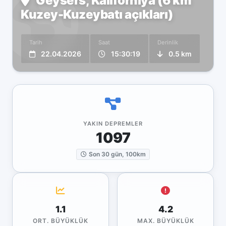
Geysers, Kaliforniya (6 km
Kuzey-Kuzeybatı açıkları)
Tarih
Saat
Derinlik
22.04.2026
15:30:19
0.5 km
YAKIN DEPREMLER
1097
Son 30 gün, 100km
1.1
4.2
ORT. BÜYÜKLÜK
MAX. BÜYÜKLÜK