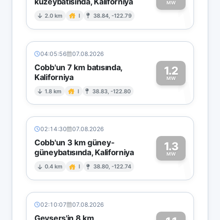
kuzeybatısında, Kaliforniya
1
MW
2.0 km
I
38.84, -122.79
04:05:56
07.08.2026
Cobb'un 7 km batısında,
1.2
Kaliforniya
1
MW
1.8 km
I
38.83, -122.80
02:14:30
07.08.2026
Cobb'un 3 km güney-
1.3
güneybatısında, Kaliforniya
1
MW
0.4 km
I
38.80, -122.74
02:10:07
07.08.2026
Geysers'in 8 km