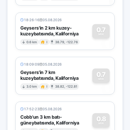
18:26:16
05.08.2026
Geysers'in 2 km kuzey-
0.7
kuzeybatısında, Kaliforniya
0
MW
0.6 km
I
38.79, -122.76
18:09:09
05.08.2026
Geysers'in 7 km
0.7
kuzeybatısında, Kaliforniya
0
MW
3.0 km
I
38.82, -122.81
17:52:23
05.08.2026
Cobb'un 3 km batı-
0.8
güneybatısında, Kaliforniya
MW