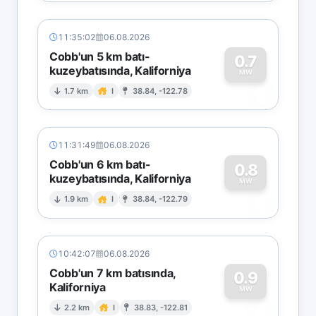
11:35:02
06.08.2026
Cobb'un 5 km batı-
0.7
kuzeybatısında, Kaliforniya
0
MW
1.7 km
I
38.84, -122.78
11:31:49
06.08.2026
Cobb'un 6 km batı-
0.8
kuzeybatısında, Kaliforniya
0
MW
1.9 km
I
38.84, -122.79
10:42:07
06.08.2026
Cobb'un 7 km batısında,
0.9
Kaliforniya
0
MW
2.2 km
I
38.83, -122.81