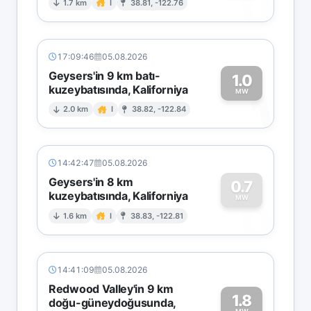
0
1.7 km
I
38.81, -122.76
17:09:46
05.08.2026
Geysers'in 9 km batı-
1.0
kuzeybatısında, Kaliforniya
1
MW
2.0 km
I
38.82, -122.84
14:42:47
05.08.2026
Geysers'in 8 km
0.7
kuzeybatısında, Kaliforniya
0
MW
1.6 km
I
38.83, -122.81
14:41:09
05.08.2026
Redwood Valley'in 9 km
1.8
doğu-güneydoğusunda,