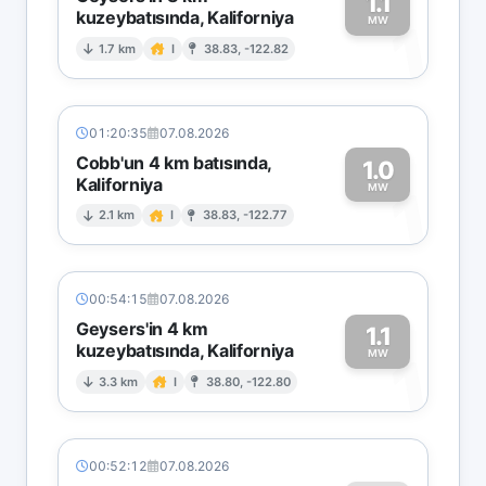
1.1
kuzeybatısında, Kaliforniya
1
MW
1.7 km
I
38.83, -122.82
01:20:35
07.08.2026
Cobb'un 4 km batısında,
1.0
Kaliforniya
1
MW
2.1 km
I
38.83, -122.77
00:54:15
07.08.2026
Geysers'in 4 km
1.1
kuzeybatısında, Kaliforniya
1
MW
3.3 km
I
38.80, -122.80
00:52:12
07.08.2026