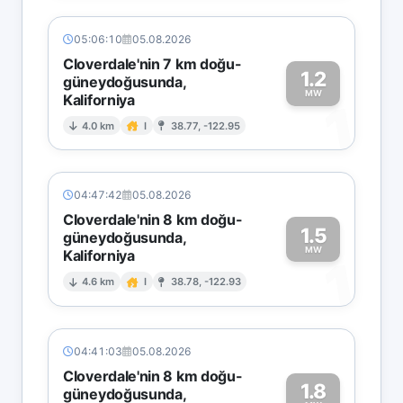
05:06:10
05.08.2026
Cloverdale'nin 7 km doğu-
1.2
güneydoğusunda,
MW
Kaliforniya
1
4.0 km
I
38.77, -122.95
04:47:42
05.08.2026
Cloverdale'nin 8 km doğu-
1.5
güneydoğusunda,
MW
Kaliforniya
1
4.6 km
I
38.78, -122.93
04:41:03
05.08.2026
Cloverdale'nin 8 km doğu-
1.8
güneydoğusunda,