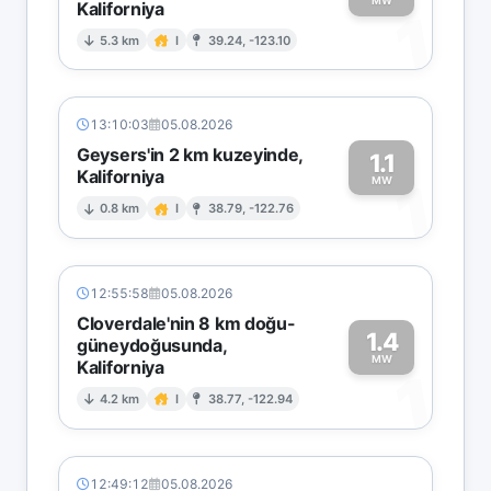
MW
Kaliforniya
1
5.3 km
I
39.24, -123.10
13:10:03
05.08.2026
Geysers'in 2 km kuzeyinde,
1.1
Kaliforniya
1
MW
0.8 km
I
38.79, -122.76
12:55:58
05.08.2026
Cloverdale'nin 8 km doğu-
1.4
güneydoğusunda,
MW
Kaliforniya
1
4.2 km
I
38.77, -122.94
12:49:12
05.08.2026