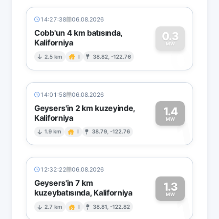
14:27:38
06.08.2026
Cobb'un 4 km batısında,
0.3
Kaliforniya
0
MW
2.5 km
I
38.82, -122.76
14:01:58
06.08.2026
Geysers'in 2 km kuzeyinde,
1.4
Kaliforniya
1
MW
1.9 km
I
38.79, -122.76
12:32:22
06.08.2026
Geysers'in 7 km
1.3
kuzeybatısında, Kaliforniya
1
MW
2.7 km
I
38.81, -122.82