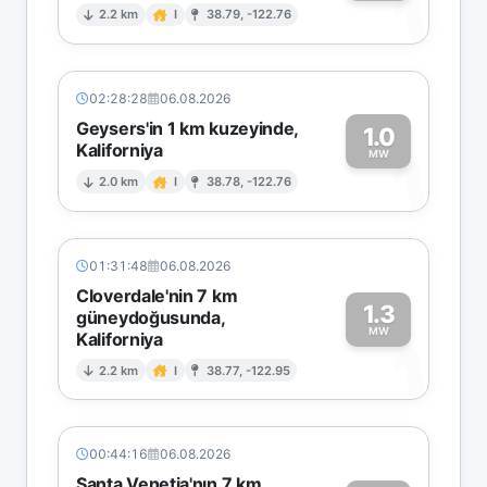
1
2.2 km
I
38.79, -122.76
02:28:28
06.08.2026
Geysers'in 1 km kuzeyinde,
1.0
Kaliforniya
1
MW
2.0 km
I
38.78, -122.76
01:31:48
06.08.2026
Cloverdale'nin 7 km
1.3
güneydoğusunda,
MW
Kaliforniya
1
2.2 km
I
38.77, -122.95
00:44:16
06.08.2026
Santa Venetia'nın 7 km