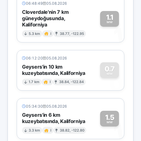
06:48:49
05.08.2026
Cloverdale'nin 7 km
1.1
güneydoğusunda,
MW
Kaliforniya
1
5.3 km
I
38.77, -122.95
06:12:20
05.08.2026
Geysers'in 10 km
0.7
kuzeybatısında, Kaliforniya
0
MW
1.7 km
I
38.84, -122.84
05:34:30
05.08.2026
Geysers'in 6 km
1.5
kuzeybatısında, Kaliforniya
1
MW
3.3 km
I
38.82, -122.80