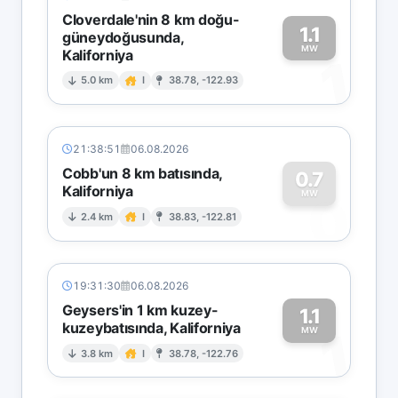
Cloverdale'nin 8 km doğu-
1.1
güneydoğusunda,
MW
Kaliforniya
1
5.0 km
I
38.78, -122.93
21:38:51
06.08.2026
Cobb'un 8 km batısında,
0.7
Kaliforniya
0
MW
2.4 km
I
38.83, -122.81
19:31:30
06.08.2026
Geysers'in 1 km kuzey-
1.1
kuzeybatısında, Kaliforniya
1
MW
3.8 km
I
38.78, -122.76