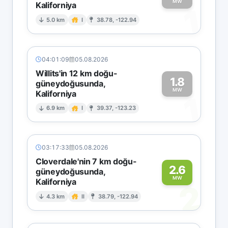
MW
Kaliforniya
1
5.0 km
I
38.78, -122.94
04:01:09
05.08.2026
Willits'in 12 km doğu-
1.8
güneydoğusunda,
MW
Kaliforniya
1
6.9 km
I
39.37, -123.23
03:17:33
05.08.2026
Cloverdale'nin 7 km doğu-
2.6
güneydoğusunda,
MW
Kaliforniya
2
4.3 km
II
38.79, -122.94