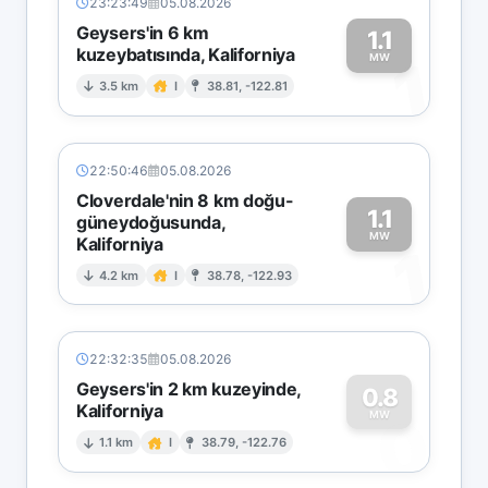
23:23:49
05.08.2026
Geysers'in 6 km
1.1
kuzeybatısında, Kaliforniya
1
MW
3.5 km
I
38.81, -122.81
22:50:46
05.08.2026
Cloverdale'nin 8 km doğu-
1.1
güneydoğusunda,
MW
Kaliforniya
1
4.2 km
I
38.78, -122.93
22:32:35
05.08.2026
Geysers'in 2 km kuzeyinde,
0.8
Kaliforniya
0
MW
1.1 km
I
38.79, -122.76