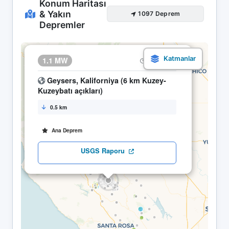
Konum Haritası
& Yakın
1097 Deprem
Depremler
×
1.1 MW
22.04 15:30
Geysers, Kaliforniya (6 km Kuzey-
Kuzeybatı açıkları)
0.5 km
Ana Deprem
USGS Raporu