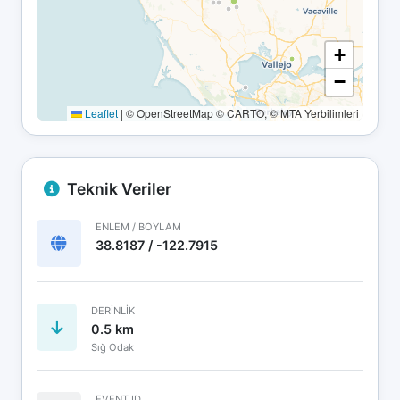
+
−
Leaflet
|
© OpenStreetMap © CARTO, © MTA Yerbilimleri
Teknik Veriler
ENLEM / BOYLAM
38.8187 / -122.7915
DERINLIK
0.5 km
Sığ Odak
EVENT ID