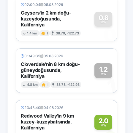
02:00:04
05.08.2026
Geysers'in 2 km doğu-
0.8
kuzeydoğusunda,
MW
Kaliforniya
0
1.4 km
I
38.79, -122.73
01:49:35
05.08.2026
Cloverdale'nin 8 km doğu-
1.2
güneydoğusunda,
MW
Kaliforniya
1
4.8 km
I
38.78, -122.93
23:43:40
04.08.2026
Redwood Valley'in 9 km
2.0
kuzey-kuzeybatısında,
MW
Kaliforniya