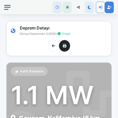
İnternet
bağlantınız
koptu!
Çevrimdışı
Deprem Detayı
moddasınız.
Dünya Depremleri (USGS)
•
Onaylı
Hafif Åiddette
1.1 MW