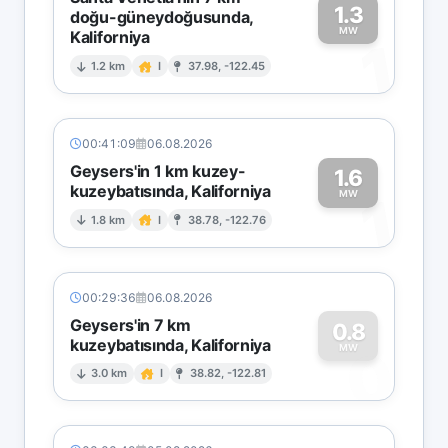
1.3
doğu-güneydoğusunda,
MW
Kaliforniya
1
1.2 km
I
37.98, -122.45
00:41:09
06.08.2026
Geysers'in 1 km kuzey-
1.6
kuzeybatısında, Kaliforniya
1
MW
1.8 km
I
38.78, -122.76
00:29:36
06.08.2026
Geysers'in 7 km
0.8
kuzeybatısında, Kaliforniya
0
MW
3.0 km
I
38.82, -122.81