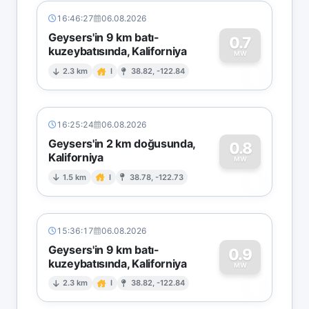
16:46:27
06.08.2026
Geysers'in 9 km batı-
0.7
kuzeybatısında, Kaliforniya
0
MW
2.3 km
I
38.82, -122.84
16:25:24
06.08.2026
Geysers'in 2 km doğusunda,
0.8
Kaliforniya
0
MW
1.5 km
I
38.78, -122.73
15:36:17
06.08.2026
Geysers'in 9 km batı-
0.9
kuzeybatısında, Kaliforniya
0
MW
2.3 km
I
38.82, -122.84