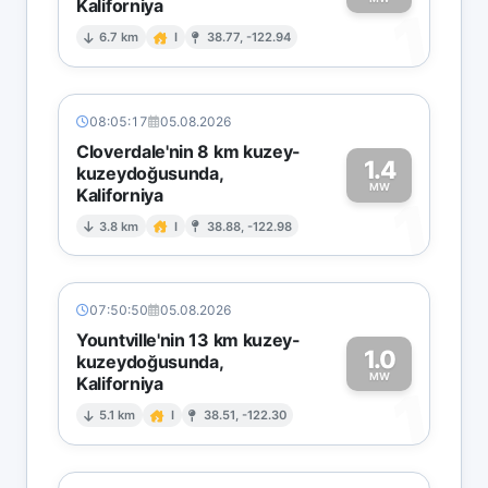
Kaliforniya
1
6.7 km
I
38.77, -122.94
08:05:17
05.08.2026
Cloverdale'nin 8 km kuzey-
1.4
kuzeydoğusunda,
MW
Kaliforniya
1
3.8 km
I
38.88, -122.98
07:50:50
05.08.2026
Yountville'nin 13 km kuzey-
1.0
kuzeydoğusunda,
MW
Kaliforniya
1
5.1 km
I
38.51, -122.30