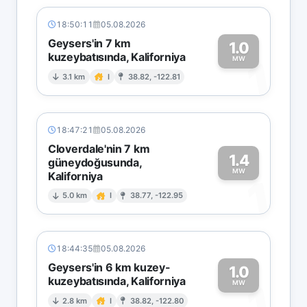
18:50:11
05.08.2026
Geysers'in 7 km
1.0
kuzeybatısında, Kaliforniya
1
MW
3.1 km
I
38.82, -122.81
18:47:21
05.08.2026
Cloverdale'nin 7 km
1.4
güneydoğusunda,
MW
Kaliforniya
1
5.0 km
I
38.77, -122.95
18:44:35
05.08.2026
Geysers'in 6 km kuzey-
1.0
kuzeybatısında, Kaliforniya
1
MW
2.8 km
I
38.82, -122.80