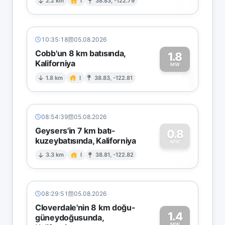
0
2.2 km
I
38.83, -122.79
10:35:18
05.08.2026
Cobb'un 8 km batısında,
1.8
Kaliforniya
1
MW
1.8 km
I
38.83, -122.81
08:54:39
05.08.2026
Geysers'in 7 km batı-
0.8
kuzeybatısında, Kaliforniya
0
MW
3.3 km
I
38.81, -122.82
08:29:51
05.08.2026
Cloverdale'nin 8 km doğu-
1.4
güneydoğusunda,
MW