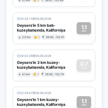
0
3.1 km
I
38.81, -122.80
05:28:15
06.08.2026
Geysers'in 5 km batı-
1.1
kuzeybatısında, Kaliforniya
1
MW
3.0 km
I
38.80, -122.81
04:02:28
06.08.2026
Geysers'in 3 km kuzey-
0.7
kuzeybatısında, Kaliforniya
0
MW
4.1 km
I
38.80, -122.76
02:29:47
06.08.2026
Geysers'in 1 km kuzey-
1.1
kuzeybatısında, Kaliforniya
MW