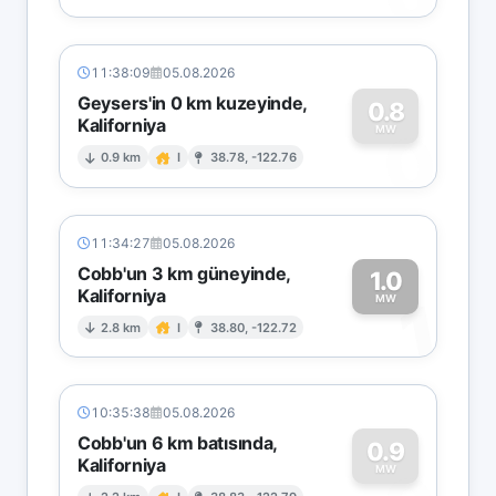
11:38:09
05.08.2026
Geysers'in 0 km kuzeyinde,
0.8
Kaliforniya
0
MW
0.9 km
I
38.78, -122.76
11:34:27
05.08.2026
Cobb'un 3 km güneyinde,
1.0
Kaliforniya
1
MW
2.8 km
I
38.80, -122.72
10:35:38
05.08.2026
Cobb'un 6 km batısında,
0.9
Kaliforniya
MW