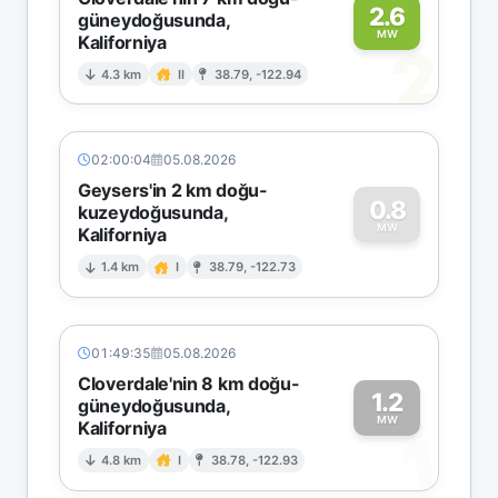
2.6
güneydoğusunda,
MW
Kaliforniya
2
4.3 km
II
38.79, -122.94
02:00:04
05.08.2026
Geysers'in 2 km doğu-
0.8
kuzeydoğusunda,
MW
Kaliforniya
0
1.4 km
I
38.79, -122.73
01:49:35
05.08.2026
Cloverdale'nin 8 km doğu-
1.2
güneydoğusunda,
MW
Kaliforniya
1
4.8 km
I
38.78, -122.93