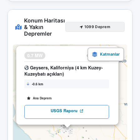
Konum Haritası
& Yakın
1099 Deprem
Depremler
×
0.7 MW
29.04 05:22
Geysers, Kaliforniya (4 km Kuzey-
Kuzeybatı açıkları)
-0.6 km
Ana Deprem
USGS Raporu