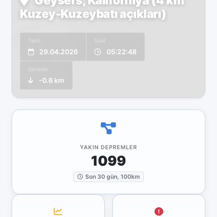
Geysers, Kaliforniya (4 km
Kuzey-Kuzeybatı açıkları)
Tarih
Saat
29.04.2026
05:22:48
Derinlik
-0.6 km
YAKIN DEPREMLER
1099
Son 30 gün, 100km