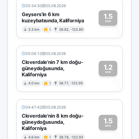
05:34:30
05.08.2026
Geysers'in 6 km
1.5
kuzeybatısında, Kaliforniya
1
MW
3.3 km
I
38.82, -122.80
05:06:10
05.08.2026
Cloverdale'nin 7 km doğu-
1.2
güneydoğusunda,
MW
Kaliforniya
1
4.0 km
I
38.77, -122.95
04:47:42
05.08.2026
Cloverdale'nin 8 km doğu-
1.5
güneydoğusunda,
MW
Kaliforniya
4.6 km
I
38.78, -122.93