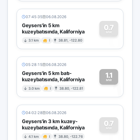
07:45:35
06.08.2026
Geysers'in 5 km
0.7
kuzeybatısında, Kaliforniya
0
MW
3.1 km
I
38.81, -122.80
05:28:15
06.08.2026
Geysers'in 5 km batı-
1.1
kuzeybatısında, Kaliforniya
1
MW
3.0 km
I
38.80, -122.81
04:02:28
06.08.2026
Geysers'in 3 km kuzey-
0.7
kuzeybatısında, Kaliforniya
0
MW
4.1 km
I
38.80, -122.76