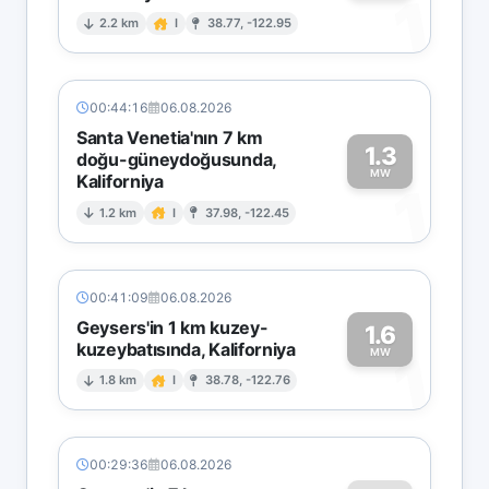
1
2.2 km
I
38.77, -122.95
00:44:16
06.08.2026
Santa Venetia'nın 7 km
1.3
doğu-güneydoğusunda,
MW
Kaliforniya
1
1.2 km
I
37.98, -122.45
00:41:09
06.08.2026
Geysers'in 1 km kuzey-
1.6
kuzeybatısında, Kaliforniya
1
MW
1.8 km
I
38.78, -122.76
00:29:36
06.08.2026