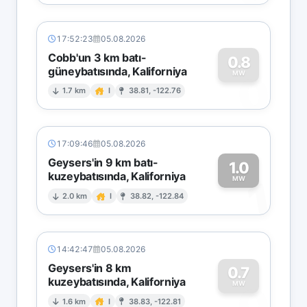
17:52:23
05.08.2026
Cobb'un 3 km batı-
0.8
güneybatısında, Kaliforniya
0
MW
1.7 km
I
38.81, -122.76
17:09:46
05.08.2026
Geysers'in 9 km batı-
1.0
kuzeybatısında, Kaliforniya
1
MW
2.0 km
I
38.82, -122.84
14:42:47
05.08.2026
Geysers'in 8 km
0.7
kuzeybatısında, Kaliforniya
0
MW
1.6 km
I
38.83, -122.81