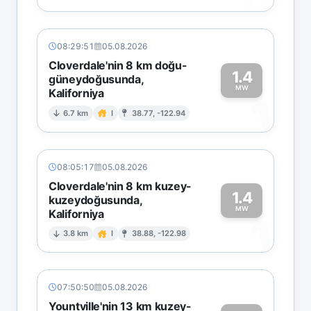
08:29:51
05.08.2026
Cloverdale'nin 8 km doğu-
1.4
güneydoğusunda,
MW
Kaliforniya
1
6.7 km
I
38.77, -122.94
08:05:17
05.08.2026
Cloverdale'nin 8 km kuzey-
1.4
kuzeydoğusunda,
MW
Kaliforniya
1
3.8 km
I
38.88, -122.98
07:50:50
05.08.2026
Yountville'nin 13 km kuzey-