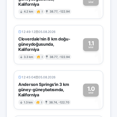
MW
Kaliforniya
1
4.2 km
I
38.77, -122.94
12:49:12
05.08.2026
Cloverdale'nin 8 km doğu-
1.1
güneydoğusunda,
MW
Kaliforniya
1
3.3 km
I
38.77, -122.94
12:45:04
05.08.2026
Anderson Springs'in 3 km
1.0
güney-güneybatısında,
MW
Kaliforniya
1
1.3 km
I
38.74, -122.70