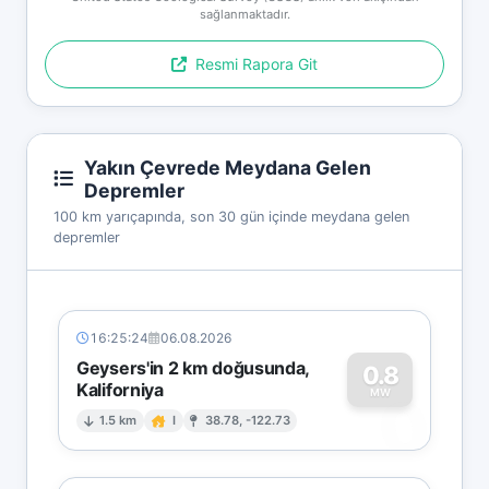
sağlanmaktadır.
Resmi Rapora Git
Yakın Çevrede Meydana Gelen
Depremler
100 km yarıçapında, son 30 gün içinde meydana gelen
depremler
16:25:24
06.08.2026
Geysers'in 2 km doğusunda,
0.8
Kaliforniya
0
MW
1.5 km
I
38.78, -122.73