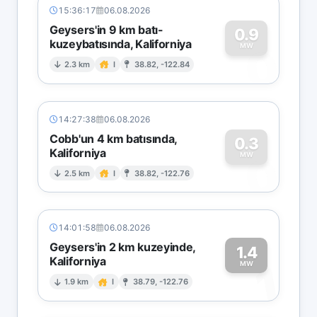
15:36:17
06.08.2026
Geysers'in 9 km batı-
0.9
kuzeybatısında, Kaliforniya
0
MW
2.3 km
I
38.82, -122.84
14:27:38
06.08.2026
Cobb'un 4 km batısında,
0.3
Kaliforniya
0
MW
2.5 km
I
38.82, -122.76
14:01:58
06.08.2026
Geysers'in 2 km kuzeyinde,
1.4
Kaliforniya
1
MW
1.9 km
I
38.79, -122.76