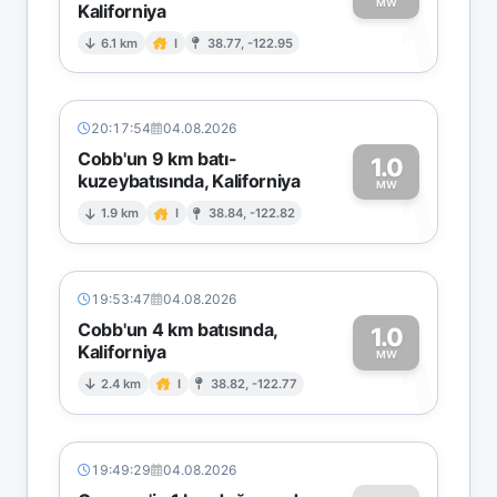
MW
Kaliforniya
1
6.1 km
I
38.77, -122.95
20:17:54
04.08.2026
Cobb'un 9 km batı-
1.0
kuzeybatısında, Kaliforniya
1
MW
1.9 km
I
38.84, -122.82
19:53:47
04.08.2026
Cobb'un 4 km batısında,
1.0
Kaliforniya
1
MW
2.4 km
I
38.82, -122.77
19:49:29
04.08.2026