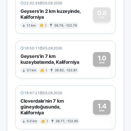
22:32:35
05.08.2026
Geysers'in 2 km kuzeyinde,
0.8
Kaliforniya
0
MW
1.1 km
I
38.79, -122.76
18:50:11
05.08.2026
Geysers'in 7 km
1.0
kuzeybatısında, Kaliforniya
1
MW
3.1 km
I
38.82, -122.81
18:47:21
05.08.2026
Cloverdale'nin 7 km
1.4
güneydoğusunda,
MW
Kaliforniya
1
5.0 km
I
38.77, -122.95