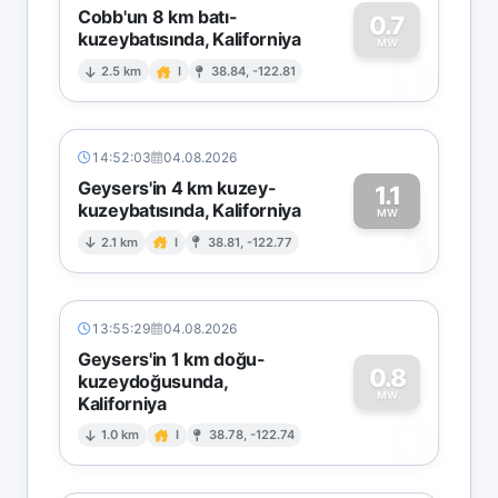
Cobb'un 8 km batı-
0.7
kuzeybatısında, Kaliforniya
0
MW
2.5 km
I
38.84, -122.81
14:52:03
04.08.2026
Geysers'in 4 km kuzey-
1.1
kuzeybatısında, Kaliforniya
1
MW
2.1 km
I
38.81, -122.77
13:55:29
04.08.2026
Geysers'in 1 km doğu-
0.8
kuzeydoğusunda,
MW
Kaliforniya
0
1.0 km
I
38.78, -122.74