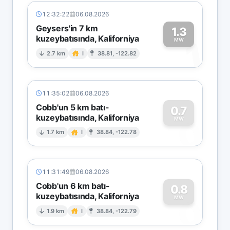
12:32:22
06.08.2026
Geysers'in 7 km
1.3
kuzeybatısında, Kaliforniya
1
MW
2.7 km
I
38.81, -122.82
11:35:02
06.08.2026
Cobb'un 5 km batı-
0.7
kuzeybatısında, Kaliforniya
0
MW
1.7 km
I
38.84, -122.78
11:31:49
06.08.2026
Cobb'un 6 km batı-
0.8
kuzeybatısında, Kaliforniya
0
MW
1.9 km
I
38.84, -122.79