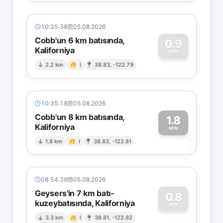
10:35:38
05.08.2026
Cobb'un 6 km batısında,
0.9
Kaliforniya
0
MW
2.2 km
I
38.83, -122.79
10:35:18
05.08.2026
Cobb'un 8 km batısında,
1.8
Kaliforniya
1
MW
1.8 km
I
38.83, -122.81
08:54:39
05.08.2026
Geysers'in 7 km batı-
0.8
kuzeybatısında, Kaliforniya
0
MW
3.3 km
I
38.81, -122.82