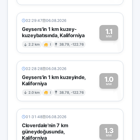
02:29:47
06.08.2026
Geysers'in 1 km kuzey-
1.1
kuzeybatısında, Kaliforniya
1
MW
2.2 km
I
38.79, -122.76
02:28:28
06.08.2026
Geysers'in 1 km kuzeyinde,
1.0
Kaliforniya
1
MW
2.0 km
I
38.78, -122.76
01:31:48
06.08.2026
Cloverdale'nin 7 km
1.3
güneydoğusunda,
MW
Kaliforniya