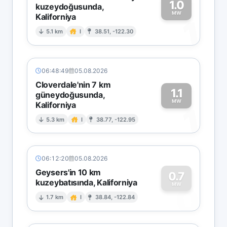
1.0
kuzeydoğusunda,
MW
Kaliforniya
1
5.1 km
I
38.51, -122.30
06:48:49
05.08.2026
Cloverdale'nin 7 km
1.1
güneydoğusunda,
MW
Kaliforniya
1
5.3 km
I
38.77, -122.95
06:12:20
05.08.2026
Geysers'in 10 km
0.7
kuzeybatısında, Kaliforniya
0
MW
1.7 km
I
38.84, -122.84