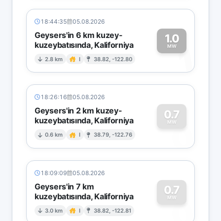
18:44:35
05.08.2026
Geysers'in 6 km kuzey-
1.0
kuzeybatısında, Kaliforniya
1
MW
2.8 km
I
38.82, -122.80
18:26:16
05.08.2026
Geysers'in 2 km kuzey-
0.7
kuzeybatısında, Kaliforniya
0
MW
0.6 km
I
38.79, -122.76
18:09:09
05.08.2026
Geysers'in 7 km
0.7
kuzeybatısında, Kaliforniya
0
MW
3.0 km
I
38.82, -122.81