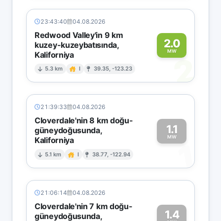
23:43:40
04.08.2026
Redwood Valley'in 9 km
2.0
kuzey-kuzeybatısında,
MW
Kaliforniya
2
5.3 km
I
39.35, -123.23
21:39:33
04.08.2026
Cloverdale'nin 8 km doğu-
1.1
güneydoğusunda,
MW
Kaliforniya
1
5.1 km
I
38.77, -122.94
21:06:14
04.08.2026
Cloverdale'nin 7 km doğu-
1.4
güneydoğusunda,