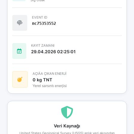
EVENT ID
nc75353552
KAYIT ZAMANI
29.04.2026 02:25:01
AÇIÄA ÇIKAN ENERJİ
0 kg TNT
Yerel sarsıntı enerjisi
Veri Kaynağı
United States Geological Survey (USGS) anlık veri akışından