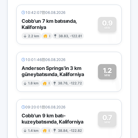
10:42:07
06.08.2026
Cobb'un 7 km batısında,
0.9
Kaliforniya
0
MW
2.2 km
I
38.83, -122.81
10:01:46
06.08.2026
Anderson Springs'in 3 km
1.2
güneybatısında, Kaliforniya
1
MW
1.8 km
I
38.76, -122.72
09:20:01
06.08.2026
Cobb'un 9 km batı-
0.7
kuzeybatısında, Kaliforniya
0
MW
1.4 km
I
38.84, -122.82