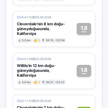
1
04:41:03
05.08.2026
Cloverdale'nin 8 km doğu-
1.8
güneydoğusunda,
MW
Kaliforniya
1
5.0 km
I
38.78, -122.94
04:01:09
05.08.2026
Willits'in 12 km doğu-
1.8
güneydoğusunda,
MW
Kaliforniya
1
6.9 km
I
39.37, -123.23
03:17:33
05.08.2026
Cloverdale'nin 7 km doğu-