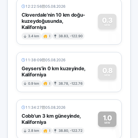
12:22:56
05.08.2026
Cloverdale'nin 10 km doğu-
0.3
kuzeydoğusunda,
MW
Kaliforniya
0
3.4 km
I
38.83, -122.90
11:38:09
05.08.2026
Geysers'in 0 km kuzeyinde,
0.8
Kaliforniya
0
MW
0.9 km
I
38.78, -122.76
11:34:27
05.08.2026
Cobb'un 3 km güneyinde,
1.0
Kaliforniya
1
MW
2.8 km
I
38.80, -122.72