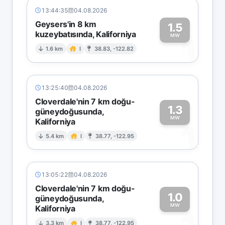
13:44:35
04.08.2026
Geysers'in 8 km
1.5
kuzeybatısında, Kaliforniya
1
MW
1.6 km
I
38.83, -122.82
13:25:40
04.08.2026
Cloverdale'nin 7 km doğu-
1.3
güneydoğusunda,
MW
Kaliforniya
1
5.4 km
I
38.77, -122.95
13:05:22
04.08.2026
Cloverdale'nin 7 km doğu-
1.0
güneydoğusunda,
MW
Kaliforniya
3.3 km
I
38.77, -122.95