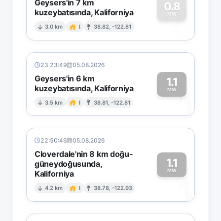
Geysers'in 7 km
0.8
kuzeybatısında, Kaliforniya
0
MW
3.0 km
I
38.82, -122.81
23:23:49
05.08.2026
Geysers'in 6 km
1.1
kuzeybatısında, Kaliforniya
1
MW
3.5 km
I
38.81, -122.81
22:50:46
05.08.2026
Cloverdale'nin 8 km doğu-
1.1
güneydoğusunda,
MW
Kaliforniya
1
4.2 km
I
38.78, -122.93