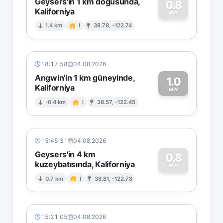
Geysers'in 1 km doğusunda,
0.8
Kaliforniya
0
MW
1.4 km
I
38.78, -122.74
18:17:58
04.08.2026
Angwin'in 1 km güneyinde,
1.0
Kaliforniya
1
MW
-0.4 km
I
38.57, -122.45
15:45:31
04.08.2026
Geysers'in 4 km
0.8
kuzeybatısında, Kaliforniya
0
MW
0.7 km
I
38.81, -122.78
15:21:05
04.08.2026