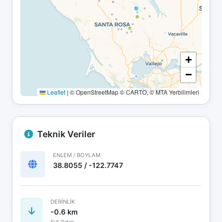
+
−
Leaflet
|
© OpenStreetMap © CARTO, © MTA Yerbilimleri
Teknik Veriler
ENLEM / BOYLAM
38.8055 / -122.7747
DERINLIK
-0.6 km
Sığ Odak