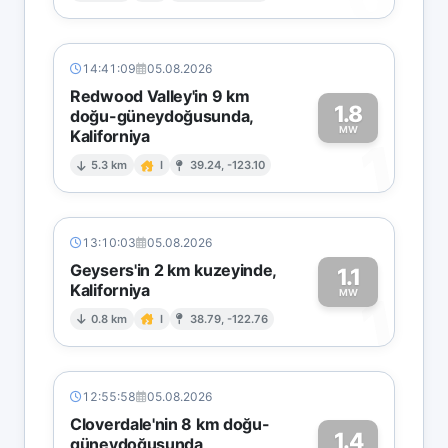
14:41:09
05.08.2026
Redwood Valley'in 9 km
1.8
doğu-güneydoğusunda,
MW
Kaliforniya
1
5.3 km
I
39.24, -123.10
13:10:03
05.08.2026
Geysers'in 2 km kuzeyinde,
1.1
Kaliforniya
1
MW
0.8 km
I
38.79, -122.76
12:55:58
05.08.2026
Cloverdale'nin 8 km doğu-
1.4
güneydoğusunda,