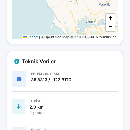
+
−
Leaflet
|
© OpenStreetMap © CARTO, © MTA Yerbilimleri
Teknik Veriler
ENLEM / BOYLAM
38.8313 / -122.8170
DERINLIK
2.0 km
Sığ Odak
EVENT ID