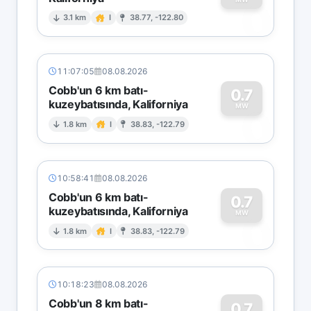
0
3.1 km
I
38.77, -122.80
11:07:05
08.08.2026
Cobb'un 6 km batı-
0.7
kuzeybatısında, Kaliforniya
0
MW
1.8 km
I
38.83, -122.79
10:58:41
08.08.2026
Cobb'un 6 km batı-
0.7
kuzeybatısında, Kaliforniya
0
MW
1.8 km
I
38.83, -122.79
10:18:23
08.08.2026
Cobb'un 8 km batı-
0.7