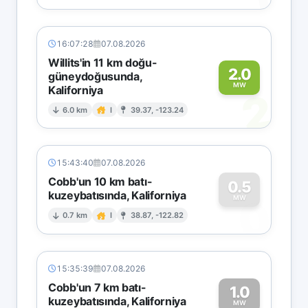
16:07:28
07.08.2026
Willits'in 11 km doğu-
2.0
güneydoğusunda,
MW
Kaliforniya
2
6.0 km
I
39.37, -123.24
15:43:40
07.08.2026
Cobb'un 10 km batı-
0.5
kuzeybatısında, Kaliforniya
0
MW
0.7 km
I
38.87, -122.82
15:35:39
07.08.2026
Cobb'un 7 km batı-
1.0
kuzeybatısında, Kaliforniya
MW