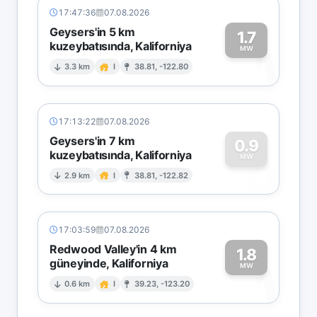
17:47:36
07.08.2026
Geysers'in 5 km
1.7
kuzeybatısında, Kaliforniya
1
MW
3.3 km
I
38.81, -122.80
17:13:22
07.08.2026
Geysers'in 7 km
0.9
kuzeybatısında, Kaliforniya
0
MW
2.9 km
I
38.81, -122.82
17:03:59
07.08.2026
Redwood Valley'in 4 km
1.8
güneyinde, Kaliforniya
1
MW
0.6 km
I
39.23, -123.20