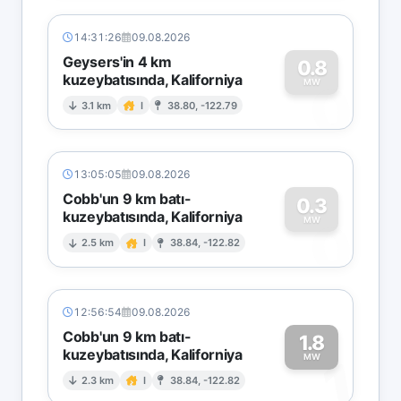
14:31:26
09.08.2026
Geysers'in 4 km
0.8
kuzeybatısında, Kaliforniya
0
MW
3.1 km
I
38.80, -122.79
13:05:05
09.08.2026
Cobb'un 9 km batı-
0.3
kuzeybatısında, Kaliforniya
0
MW
2.5 km
I
38.84, -122.82
12:56:54
09.08.2026
Cobb'un 9 km batı-
1.8
kuzeybatısında, Kaliforniya
1
MW
2.3 km
I
38.84, -122.82