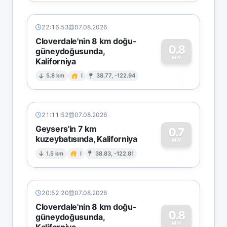
22:16:53
07.08.2026
Cloverdale'nin 8 km doğu-
0.8
güneydoğusunda,
MW
Kaliforniya
0
5.8 km
I
38.77, -122.94
21:11:52
07.08.2026
Geysers'in 7 km
0.7
kuzeybatısında, Kaliforniya
0
MW
1.5 km
I
38.83, -122.81
20:52:20
07.08.2026
Cloverdale'nin 8 km doğu-
0.8
güneydoğusunda,
MW
Kaliforniya