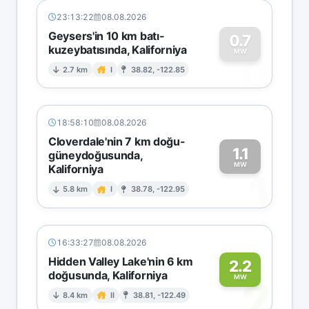
23:13:22
08.08.2026
Geysers'in 10 km batı-
0.7
kuzeybatısında, Kaliforniya
0
MW
2.7 km
I
38.82, -122.85
18:58:10
08.08.2026
Cloverdale'nin 7 km doğu-
1.1
güneydoğusunda,
MW
Kaliforniya
1
5.8 km
I
38.78, -122.95
16:33:27
08.08.2026
Hidden Valley Lake'nin 6 km
2.2
doğusunda, Kaliforniya
2
MW
8.4 km
II
38.81, -122.49