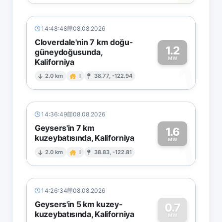
14:48:48
08.08.2026
Cloverdale'nin 7 km doğu-
1.2
güneydoğusunda,
MW
Kaliforniya
1
2.0 km
I
38.77, -122.94
14:36:49
08.08.2026
Geysers'in 7 km
1.6
kuzeybatısında, Kaliforniya
1
MW
2.0 km
I
38.83, -122.81
14:26:34
08.08.2026
Geysers'in 5 km kuzey-
0.7
kuzeybatısında, Kaliforniya
MW