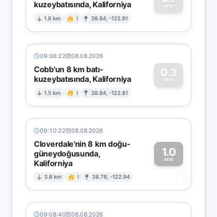
kuzeybatısında, Kaliforniya
0
MW
1.8 km
I
38.84, -122.81
09:36:22
08.08.2026
Cobb'un 8 km batı-
0.3
kuzeybatısında, Kaliforniya
0
MW
1.5 km
I
38.84, -122.81
09:10:22
08.08.2026
Cloverdale'nin 8 km doğu-
1.0
güneydoğusunda,
MW
Kaliforniya
1
3.8 km
I
38.78, -122.94
09:08:40
08.08.2026