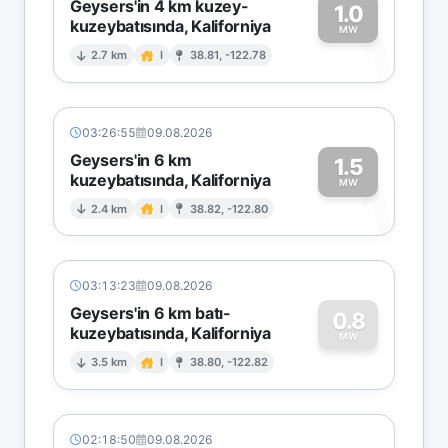
Geysers'in 4 km kuzey-
1.0
kuzeybatısında, Kaliforniya
1
MW
2.7 km
I
38.81, -122.78
03:26:55
09.08.2026
Geysers'in 6 km
1.5
kuzeybatısında, Kaliforniya
1
MW
2.4 km
I
38.82, -122.80
03:13:23
09.08.2026
Geysers'in 6 km batı-
0.8
kuzeybatısında, Kaliforniya
0
MW
3.5 km
I
38.80, -122.82
02:18:50
09.08.2026