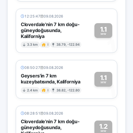
12:25:47
09.08.2026
Cloverdale'nin 7 km doğu-
1.1
güneydoğusunda,
MW
Kaliforniya
1
3.3 km
I
38.79, -122.94
08:50:27
09.08.2026
Geysers'in 7 km
1.1
kuzeybatısında, Kaliforniya
1
MW
2.4 km
I
38.82, -122.80
08:28:51
09.08.2026
Cloverdale'nin 7 km doğu-
1.2
güneydoğusunda,
MW