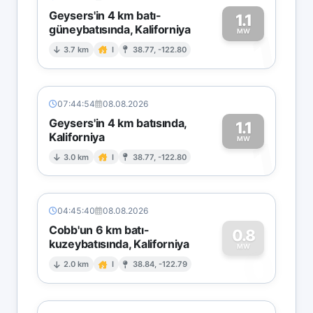
Geysers'in 4 km batı-
1.1
güneybatısında, Kaliforniya
1
MW
3.7 km
I
38.77, -122.80
07:44:54
08.08.2026
Geysers'in 4 km batısında,
1.1
Kaliforniya
1
MW
3.0 km
I
38.77, -122.80
04:45:40
08.08.2026
Cobb'un 6 km batı-
0.8
kuzeybatısında, Kaliforniya
0
MW
2.0 km
I
38.84, -122.79