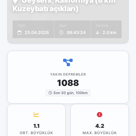
Geysers, Kaliforniya (8 km
Kuzeybatı açıkları)
Tarih
Saat
Derinlik
25.04.2026
06:43:24
2.0 km
YAKIN DEPREMLER
1088
Son 30 gün, 100km
1.1
4.2
ORT. BÜYÜKLÜK
MAX. BÜYÜKLÜK