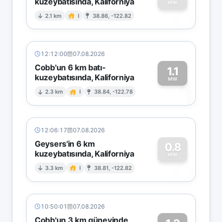
kuzeybatısında, Kaliforniya
0
MW
2.1 km
I
38.86, -122.82
12:12:00
07.08.2026
Cobb'un 6 km batı-
1.1
kuzeybatısında, Kaliforniya
1
MW
2.3 km
I
38.84, -122.78
12:06:17
07.08.2026
Geysers'in 6 km
0.8
kuzeybatısında, Kaliforniya
0
MW
3.3 km
I
38.81, -122.82
10:50:01
07.08.2026
Cobb'un 3 km güneyinde,