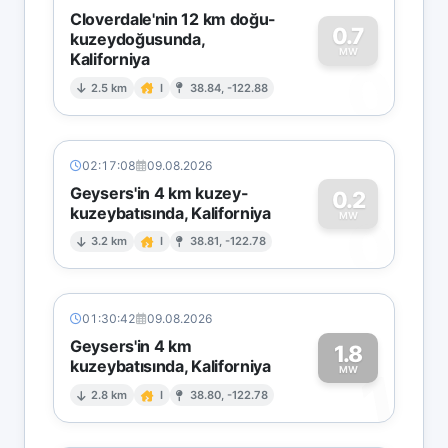
Cloverdale'nin 12 km doğu-
0.7
kuzeydoğusunda,
MW
Kaliforniya
0
2.5 km
I
38.84, -122.88
02:17:08
09.08.2026
Geysers'in 4 km kuzey-
0.2
kuzeybatısında, Kaliforniya
0
MW
3.2 km
I
38.81, -122.78
01:30:42
09.08.2026
Geysers'in 4 km
1.8
kuzeybatısında, Kaliforniya
1
MW
2.8 km
I
38.80, -122.78