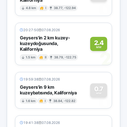
0
4.8 km
I
38.77, -122.94
20:27:50
07.08.2026
Geysers'in 2 km kuzey-
2.4
kuzeydoğusunda,
MW
Kaliforniya
2
1.5 km
II
38.79, -122.75
19:59:38
07.08.2026
Geysers'in 9 km
0.7
kuzeybatısında, Kaliforniya
0
MW
1.6 km
I
38.84, -122.82
19:41:38
07.08.2026