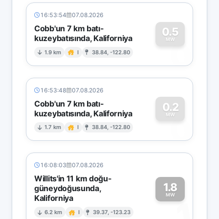
16:53:54
07.08.2026
Cobb'un 7 km batı-
0.5
kuzeybatısında, Kaliforniya
0
MW
1.9 km
I
38.84, -122.80
16:53:48
07.08.2026
Cobb'un 7 km batı-
0.2
kuzeybatısında, Kaliforniya
0
MW
1.7 km
I
38.84, -122.80
16:08:03
07.08.2026
Willits'in 11 km doğu-
1.8
güneydoğusunda,
MW
Kaliforniya
1
6.2 km
I
39.37, -123.23