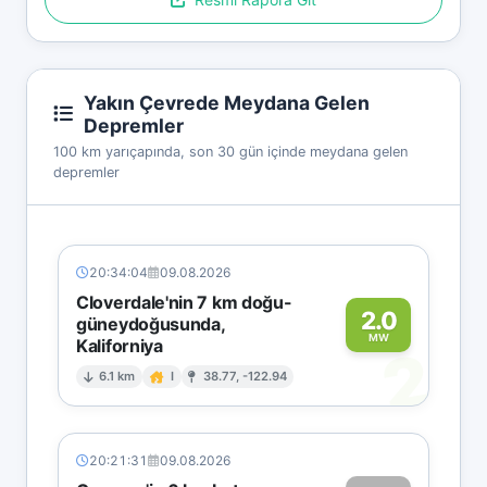
Yakın Çevrede Meydana Gelen
Depremler
100 km yarıçapında, son 30 gün içinde meydana gelen
depremler
20:34:04
09.08.2026
Cloverdale'nin 7 km doğu-
2.0
güneydoğusunda,
MW
Kaliforniya
2
6.1 km
I
38.77, -122.94
20:21:31
09.08.2026