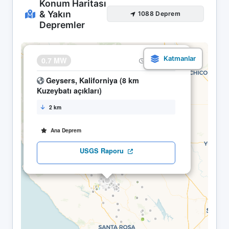
Konum Haritası
& Yakın
1088 Deprem
Depremler
×
0.7 MW
25.04 06:43
Geysers, Kaliforniya (8 km
Kuzeybatı açıkları)
2 km
Ana Deprem
USGS Raporu