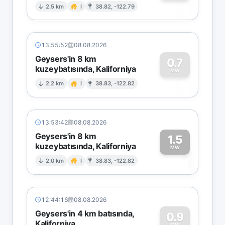
0
2.5 km
I
38.82, -122.79
13:55:52
08.08.2026
Geysers'in 8 km
0.7
kuzeybatısında, Kaliforniya
0
MW
2.2 km
I
38.83, -122.82
13:53:42
08.08.2026
Geysers'in 8 km
1.5
kuzeybatısında, Kaliforniya
1
MW
2.0 km
I
38.83, -122.82
12:44:16
08.08.2026
Geysers'in 4 km batısında,
0.9
Kaliforniya
MW