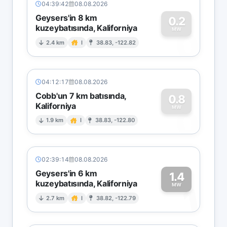
04:39:42
08.08.2026
Geysers'in 8 km
0.2
kuzeybatısında, Kaliforniya
0
MW
2.4 km
I
38.83, -122.82
04:12:17
08.08.2026
Cobb'un 7 km batısında,
0.8
Kaliforniya
0
MW
1.9 km
I
38.83, -122.80
02:39:14
08.08.2026
Geysers'in 6 km
1.4
kuzeybatısında, Kaliforniya
1
MW
2.7 km
I
38.82, -122.79