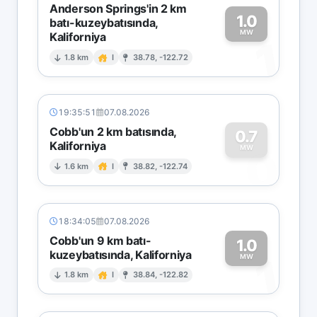
Anderson Springs'in 2 km
1.0
batı-kuzeybatısında,
MW
Kaliforniya
1
1.8 km
I
38.78, -122.72
19:35:51
07.08.2026
Cobb'un 2 km batısında,
0.7
Kaliforniya
0
MW
1.6 km
I
38.82, -122.74
18:34:05
07.08.2026
Cobb'un 9 km batı-
1.0
kuzeybatısında, Kaliforniya
1
MW
1.8 km
I
38.84, -122.82