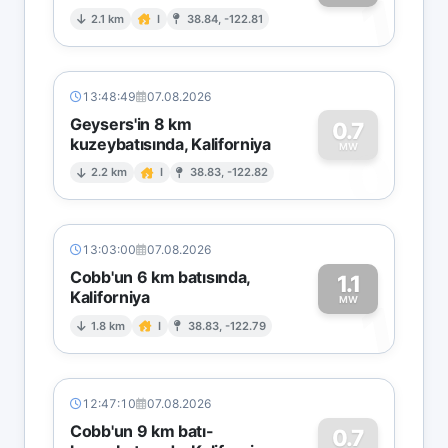
1
2.1 km
I
38.84, -122.81
13:48:49
07.08.2026
Geysers'in 8 km
0.7
kuzeybatısında, Kaliforniya
0
MW
2.2 km
I
38.83, -122.82
13:03:00
07.08.2026
Cobb'un 6 km batısında,
1.1
Kaliforniya
1
MW
1.8 km
I
38.83, -122.79
12:47:10
07.08.2026
Cobb'un 9 km batı-
0.7