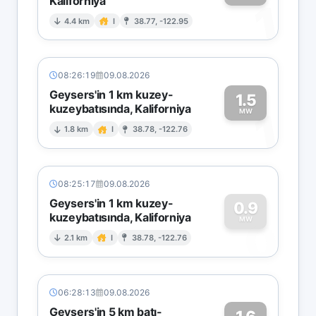
Kaliforniya
1
4.4 km
I
38.77, -122.95
08:26:19
09.08.2026
Geysers'in 1 km kuzey-
1.5
kuzeybatısında, Kaliforniya
1
MW
1.8 km
I
38.78, -122.76
08:25:17
09.08.2026
Geysers'in 1 km kuzey-
0.9
kuzeybatısında, Kaliforniya
0
MW
2.1 km
I
38.78, -122.76
06:28:13
09.08.2026
Geysers'in 5 km batı-