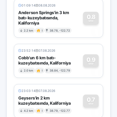
01:09:14
08.08.2026
Anderson Springs'in 3 km
0.8
batı-kuzeybatısında,
MW
Kaliforniya
0
2.2 km
I
38.78, -122.72
23:52:14
07.08.2026
Cobb'un 6 km batı-
0.9
kuzeybatısında, Kaliforniya
0
MW
2.0 km
I
38.84, -122.79
23:03:14
07.08.2026
Geysers'in 2 km
0.7
kuzeybatısında, Kaliforniya
0
MW
4.2 km
I
38.79, -122.77