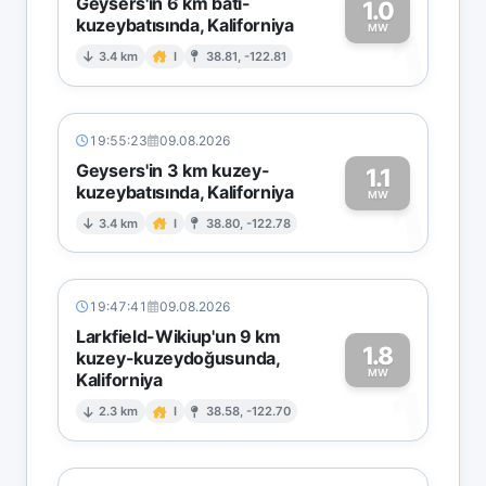
Geysers'in 6 km batı-
1.0
kuzeybatısında, Kaliforniya
1
MW
3.4 km
I
38.81, -122.81
19:55:23
09.08.2026
Geysers'in 3 km kuzey-
1.1
kuzeybatısında, Kaliforniya
1
MW
3.4 km
I
38.80, -122.78
19:47:41
09.08.2026
Larkfield-Wikiup'un 9 km
1.8
kuzey-kuzeydoğusunda,
MW
Kaliforniya
1
2.3 km
I
38.58, -122.70