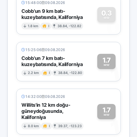
15:48:00
09.08.2026
Cobb'un 9 km batı-
0.3
kuzeybatısında, Kaliforniya
0
MW
1.8 km
I
38.84, -122.82
15:25:06
09.08.2026
Cobb'un 7 km batı-
1.7
kuzeybatısında, Kaliforniya
1
MW
2.2 km
I
38.84, -122.80
14:32:00
09.08.2026
Willits'in 12 km doğu-
1.7
güneydoğusunda,
MW
Kaliforniya
1
8.0 km
I
39.37, -123.23