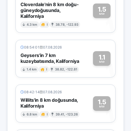
Cloverdale'nin 8 km doğu-
1.5
güneydoğusunda,
MW
Kaliforniya
1
4.3 km
I
38.78, -122.93
08:54:01
07.08.2026
Geysers'in 7 km
1.1
kuzeybatısında, Kaliforniya
1
MW
1.4 km
I
38.82, -122.81
08:42:14
07.08.2026
Willits'in 8 km doğusunda,
1.5
Kaliforniya
1
MW
6.8 km
I
39.41, -123.26