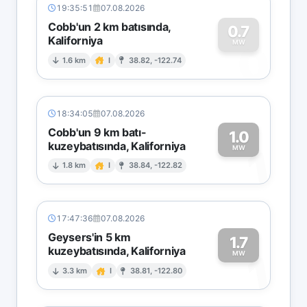
19:35:51
07.08.2026
Cobb'un 2 km batısında,
0.7
Kaliforniya
0
MW
1.6 km
I
38.82, -122.74
18:34:05
07.08.2026
Cobb'un 9 km batı-
1.0
kuzeybatısında, Kaliforniya
1
MW
1.8 km
I
38.84, -122.82
17:47:36
07.08.2026
Geysers'in 5 km
1.7
kuzeybatısında, Kaliforniya
1
MW
3.3 km
I
38.81, -122.80