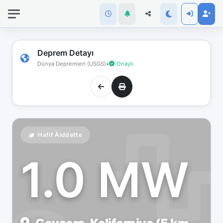
İnternet
bağlantınız
koptu!
Çevrimdışı
Deprem Detayı
moddasınız.
Dünya Depremleri (USGS)
•
Onaylı
Hafif Åiddette
1.0 MW