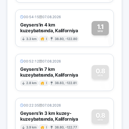
00:54:15
07.08.2026
Geysers'in 4 km
1.1
kuzeybatısında, Kaliforniya
1
MW
3.3 km
I
38.80, -122.80
00:52:12
07.08.2026
Geysers'in 7 km
0.8
kuzeybatısında, Kaliforniya
0
MW
2.8 km
I
38.83, -122.81
00:22:35
07.08.2026
Geysers'in 3 km kuzey-
0.8
kuzeybatısında, Kaliforniya
MW
3.9 km
I
38.80, -122.77