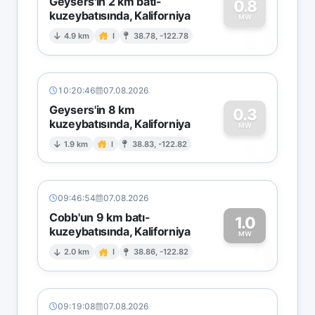
Geysers'in 2 km batı-
0.8
kuzeybatısında, Kaliforniya
0
MW
4.9 km
I
38.78, -122.78
10:20:46
07.08.2026
Geysers'in 8 km
0.3
kuzeybatısında, Kaliforniya
0
MW
1.9 km
I
38.83, -122.82
09:46:54
07.08.2026
Cobb'un 9 km batı-
1.0
kuzeybatısında, Kaliforniya
1
MW
2.0 km
I
38.86, -122.82
09:19:08
07.08.2026