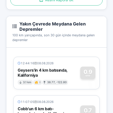
Yakın Çevrede Meydana Gelen
Depremler
100 km yarıçapında, son 30 gün içinde meydana gelen
depremler
12:44:16
08.08.2026
Geysers'in 4 km batısında,
0.9
Kaliforniya
0
MW
3.1 km
I
38.77, -122.80
11:07:05
08.08.2026
Cobb'un 6 km batı-
0.7