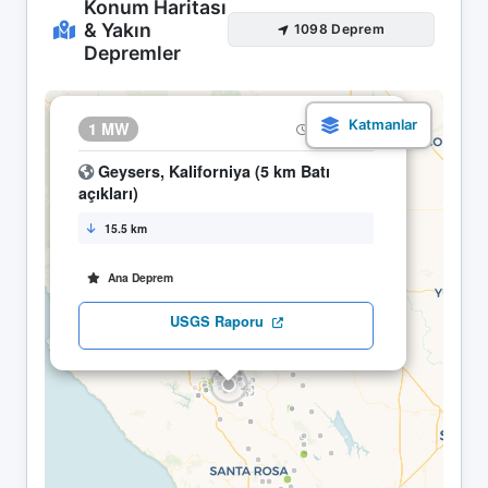
Konum Haritası
& Yakın
1098 Deprem
Depremler
×
1 MW
21.04 17:05
Geysers, Kaliforniya (5 km Batı
açıkları)
15.5 km
Ana Deprem
USGS Raporu