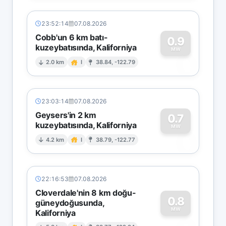
23:52:14
07.08.2026
Cobb'un 6 km batı-
0.9
kuzeybatısında, Kaliforniya
0
MW
2.0 km
I
38.84, -122.79
23:03:14
07.08.2026
Geysers'in 2 km
0.7
kuzeybatısında, Kaliforniya
0
MW
4.2 km
I
38.79, -122.77
22:16:53
07.08.2026
Cloverdale'nin 8 km doğu-
0.8
güneydoğusunda,
MW
Kaliforniya