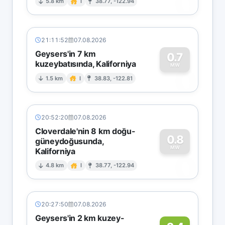
0
5.8 km
I
38.77, -122.94
21:11:52
07.08.2026
Geysers'in 7 km
0.7
kuzeybatısında, Kaliforniya
0
MW
1.5 km
I
38.83, -122.81
20:52:20
07.08.2026
Cloverdale'nin 8 km doğu-
0.8
güneydoğusunda,
MW
Kaliforniya
0
4.8 km
I
38.77, -122.94
20:27:50
07.08.2026
Geysers'in 2 km kuzey-