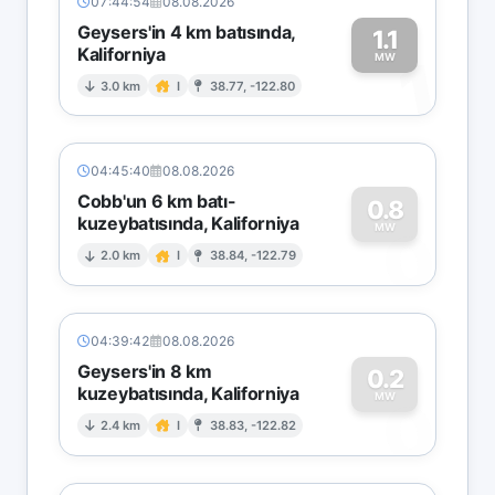
07:44:54
08.08.2026
Geysers'in 4 km batısında,
1.1
Kaliforniya
1
MW
3.0 km
I
38.77, -122.80
04:45:40
08.08.2026
Cobb'un 6 km batı-
0.8
kuzeybatısında, Kaliforniya
0
MW
2.0 km
I
38.84, -122.79
04:39:42
08.08.2026
Geysers'in 8 km
0.2
kuzeybatısında, Kaliforniya
0
MW
2.4 km
I
38.83, -122.82