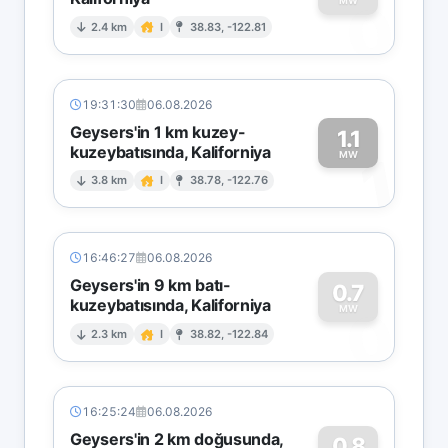
0
MW
2.4 km
I
38.83, -122.81
19:31:30
06.08.2026
Geysers'in 1 km kuzey-
1.1
kuzeybatısında, Kaliforniya
1
MW
3.8 km
I
38.78, -122.76
16:46:27
06.08.2026
Geysers'in 9 km batı-
0.7
kuzeybatısında, Kaliforniya
0
MW
2.3 km
I
38.82, -122.84
16:25:24
06.08.2026
Geysers'in 2 km doğusunda,
0.8