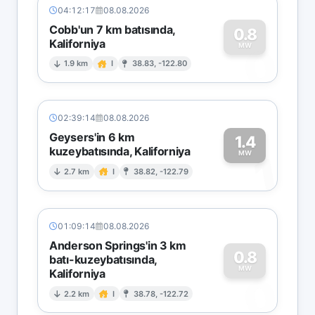
04:12:17
08.08.2026
Cobb'un 7 km batısında,
0.8
Kaliforniya
0
MW
1.9 km
I
38.83, -122.80
02:39:14
08.08.2026
Geysers'in 6 km
1.4
kuzeybatısında, Kaliforniya
1
MW
2.7 km
I
38.82, -122.79
01:09:14
08.08.2026
Anderson Springs'in 3 km
0.8
batı-kuzeybatısında,
MW
Kaliforniya
0
2.2 km
I
38.78, -122.72