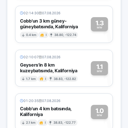
02:14:30
07.08.2026
Cobb'un 3 km güney-
1.3
güneybatısında, Kaliforniya
1
MW
0.4 km
I
38.80, -122.74
02:10:07
07.08.2026
Geysers'in 8 km
1.1
kuzeybatısında, Kaliforniya
1
MW
1.7 km
I
38.83, -122.82
01:20:35
07.08.2026
Cobb'un 4 km batısında,
1.0
Kaliforniya
1
MW
2.1 km
I
38.83, -122.77