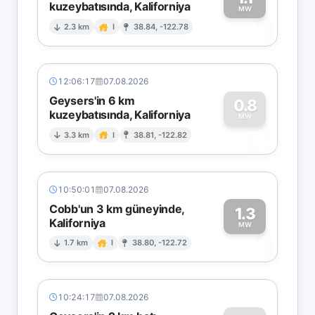
kuzeybatısında, Kaliforniya
1
MW
2.3 km
I
38.84, -122.78
12:06:17
07.08.2026
Geysers'in 6 km
0.8
kuzeybatısında, Kaliforniya
0
MW
3.3 km
I
38.81, -122.82
10:50:01
07.08.2026
Cobb'un 3 km güneyinde,
1.3
Kaliforniya
1
MW
1.7 km
I
38.80, -122.72
10:24:17
07.08.2026