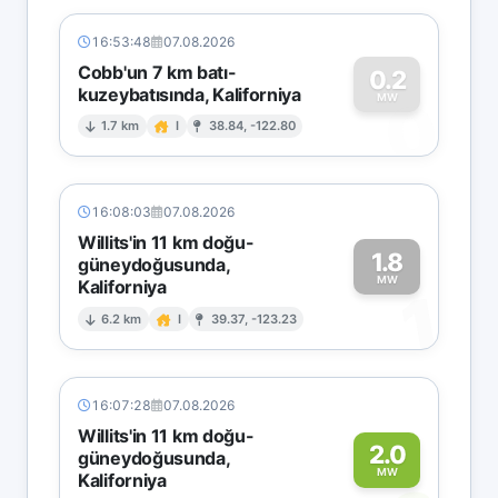
16:53:48
07.08.2026
Cobb'un 7 km batı-
0.2
kuzeybatısında, Kaliforniya
0
MW
1.7 km
I
38.84, -122.80
16:08:03
07.08.2026
Willits'in 11 km doğu-
1.8
güneydoğusunda,
MW
Kaliforniya
1
6.2 km
I
39.37, -123.23
16:07:28
07.08.2026
Willits'in 11 km doğu-
2.0
güneydoğusunda,
MW
Kaliforniya