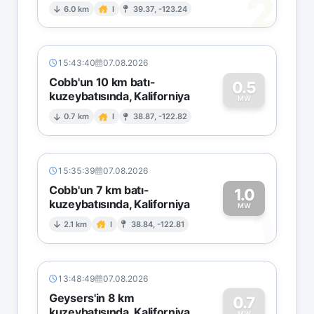
2
6.0 km
I
39.37, -123.24
15:43:40
07.08.2026
Cobb'un 10 km batı-
0.5
kuzeybatısında, Kaliforniya
0
MW
0.7 km
I
38.87, -122.82
15:35:39
07.08.2026
Cobb'un 7 km batı-
1.0
kuzeybatısında, Kaliforniya
1
MW
2.1 km
I
38.84, -122.81
13:48:49
07.08.2026
Geysers'in 8 km
0.7
kuzeybatısında, Kaliforniya
MW