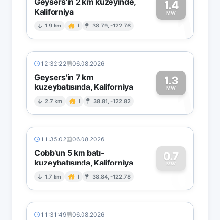
Geysers'in 2 km kuzeyinde,
1.4
Kaliforniya
1
MW
1.9 km
I
38.79, -122.76
12:32:22
06.08.2026
Geysers'in 7 km
1.3
kuzeybatısında, Kaliforniya
1
MW
2.7 km
I
38.81, -122.82
11:35:02
06.08.2026
Cobb'un 5 km batı-
0.7
kuzeybatısında, Kaliforniya
0
MW
1.7 km
I
38.84, -122.78
11:31:49
06.08.2026