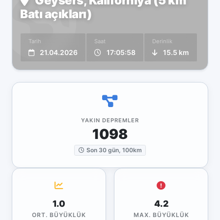
Geysers, Kaliforniya (5 km
Batı açıkları)
Tarih
Saat
Derinlik
21.04.2026
17:05:58
15.5 km
YAKIN DEPREMLER
1098
Son 30 gün, 100km
1.0
4.2
ORT. BÜYÜKLÜK
MAX. BÜYÜKLÜK