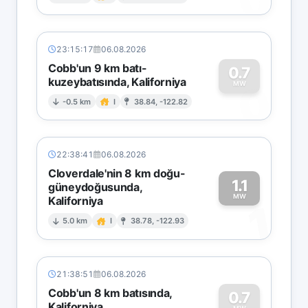
0
23:15:17
06.08.2026
Cobb'un 9 km batı-
0.7
kuzeybatısında, Kaliforniya
0
MW
-0.5 km
I
38.84, -122.82
22:38:41
06.08.2026
Cloverdale'nin 8 km doğu-
1.1
güneydoğusunda,
MW
Kaliforniya
1
5.0 km
I
38.78, -122.93
21:38:51
06.08.2026
Cobb'un 8 km batısında,
0.7
Kaliforniya