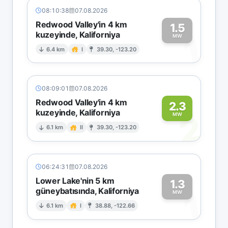
08:10:38
07.08.2026
Redwood Valley'in 4 km
1.5
kuzeyinde, Kaliforniya
1
MW
6.4 km
I
39.30, -123.20
08:09:01
07.08.2026
Redwood Valley'in 4 km
2.3
kuzeyinde, Kaliforniya
2
MW
6.1 km
II
39.30, -123.20
06:24:31
07.08.2026
Lower Lake'nin 5 km
1.3
güneybatısında, Kaliforniya
1
MW
6.1 km
I
38.88, -122.66