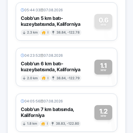
05:44:33
07.08.2026
Cobb'un 5 km batı-
0.6
kuzeybatısında, Kaliforniya
0
MW
2.3 km
I
38.84, -122.78
04:23:52
07.08.2026
Cobb'un 6 km batı-
1.1
kuzeybatısında, Kaliforniya
1
MW
2.0 km
I
38.84, -122.79
04:05:56
07.08.2026
Cobb'un 7 km batısında,
1.2
Kaliforniya
1
MW
1.8 km
I
38.83, -122.80