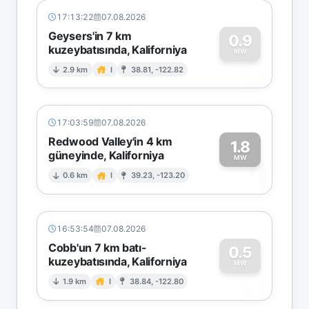
17:13:22
07.08.2026
Geysers'in 7 km
0.9
kuzeybatısında, Kaliforniya
0
MW
2.9 km
I
38.81, -122.82
17:03:59
07.08.2026
Redwood Valley'in 4 km
1.8
güneyinde, Kaliforniya
1
MW
0.6 km
I
39.23, -123.20
16:53:54
07.08.2026
Cobb'un 7 km batı-
0.5
kuzeybatısında, Kaliforniya
0
MW
1.9 km
I
38.84, -122.80