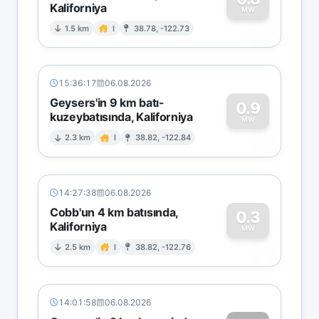
Kaliforniya
0
MW
1.5 km
I
38.78, -122.73
15:36:17
06.08.2026
Geysers'in 9 km batı-
0.9
kuzeybatısında, Kaliforniya
0
MW
2.3 km
I
38.82, -122.84
14:27:38
06.08.2026
Cobb'un 4 km batısında,
0.3
Kaliforniya
0
MW
2.5 km
I
38.82, -122.76
14:01:58
06.08.2026