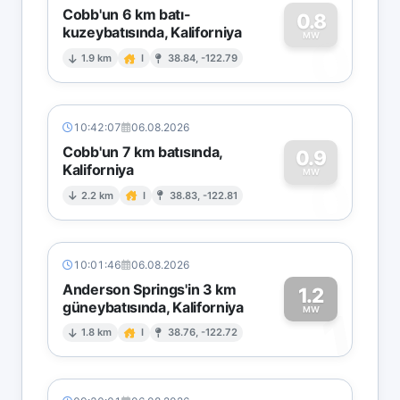
Cobb'un 6 km batı-
0.8
kuzeybatısında, Kaliforniya
0
MW
1.9 km
I
38.84, -122.79
10:42:07
06.08.2026
Cobb'un 7 km batısında,
0.9
Kaliforniya
0
MW
2.2 km
I
38.83, -122.81
10:01:46
06.08.2026
Anderson Springs'in 3 km
1.2
güneybatısında, Kaliforniya
1
MW
1.8 km
I
38.76, -122.72