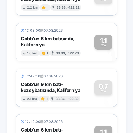
0
2.2 km
I
38.83, -122.82
13:03:00
07.08.2026
Cobb'un 6 km batısında,
1.1
Kaliforniya
1
MW
1.8 km
I
38.83, -122.79
12:47:10
07.08.2026
Cobb'un 9 km batı-
0.7
kuzeybatısında, Kaliforniya
0
MW
2.1 km
I
38.86, -122.82
12:12:00
07.08.2026
Cobb'un 6 km batı-
1.1