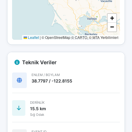
+
−
Leaflet
|
© OpenStreetMap © CARTO, © MTA Yerbilimleri
Teknik Veriler
ENLEM / BOYLAM
38.7797 / -122.8155
DERINLIK
15.5 km
Sığ Odak
EVENT ID