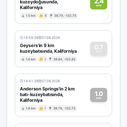
2.4
kuzeydoğusunda,
MW
Kaliforniya
2
1.5 km
II
38.79, -122.75
19:59:38
07.08.2026
Geysers'in 9 km
0.7
kuzeybatısında, Kaliforniya
0
MW
1.6 km
I
38.84, -122.82
19:41:38
07.08.2026
Anderson Springs'in 2 km
1.0
batı-kuzeybatısında,
MW
Kaliforniya
1
1.8 km
I
38.78, -122.72