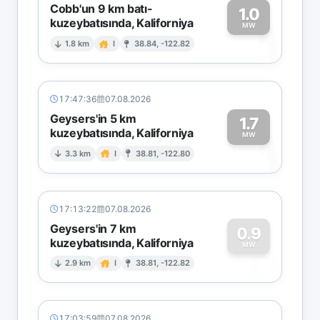
Cobb'un 9 km batı-
1.0
kuzeybatısında, Kaliforniya
1
MW
1.8 km
I
38.84, -122.82
17:47:36
07.08.2026
Geysers'in 5 km
1.7
kuzeybatısında, Kaliforniya
1
MW
3.3 km
I
38.81, -122.80
17:13:22
07.08.2026
Geysers'in 7 km
0.9
kuzeybatısında, Kaliforniya
0
MW
2.9 km
I
38.81, -122.82
17:03:59
07.08.2026