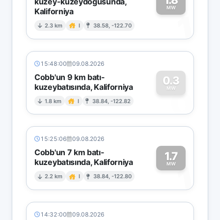
kuzey-kuzeydoğusunda,
MW
Kaliforniya
1
2.3 km
I
38.58, -122.70
15:48:00
09.08.2026
Cobb'un 9 km batı-
0.3
kuzeybatısında, Kaliforniya
0
MW
1.8 km
I
38.84, -122.82
15:25:06
09.08.2026
Cobb'un 7 km batı-
1.7
kuzeybatısında, Kaliforniya
1
MW
2.2 km
I
38.84, -122.80
14:32:00
09.08.2026