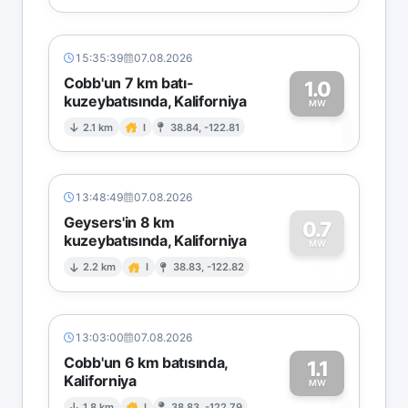
15:35:39
07.08.2026
Cobb'un 7 km batı-
1.0
kuzeybatısında, Kaliforniya
1
MW
2.1 km
I
38.84, -122.81
13:48:49
07.08.2026
Geysers'in 8 km
0.7
kuzeybatısında, Kaliforniya
0
MW
2.2 km
I
38.83, -122.82
13:03:00
07.08.2026
Cobb'un 6 km batısında,
1.1
Kaliforniya
MW
1.8 km
I
38.83, -122.79