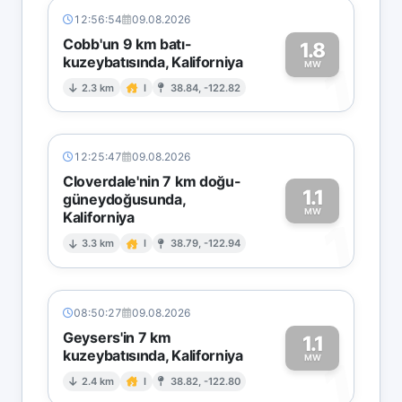
12:56:54
09.08.2026
Cobb'un 9 km batı-
1.8
kuzeybatısında, Kaliforniya
1
MW
2.3 km
I
38.84, -122.82
12:25:47
09.08.2026
Cloverdale'nin 7 km doğu-
1.1
güneydoğusunda,
MW
Kaliforniya
1
3.3 km
I
38.79, -122.94
08:50:27
09.08.2026
Geysers'in 7 km
1.1
kuzeybatısında, Kaliforniya
1
MW
2.4 km
I
38.82, -122.80