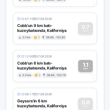
1
12:47:10
07.08.2026
Cobb'un 9 km batı-
0.7
kuzeybatısında, Kaliforniya
0
MW
2.1 km
I
38.86, -122.82
12:12:00
07.08.2026
Cobb'un 6 km batı-
1.1
kuzeybatısında, Kaliforniya
1
MW
2.3 km
I
38.84, -122.78
12:06:17
07.08.2026
Geysers'in 6 km
0.8
kuzeybatısında, Kaliforniya
MW