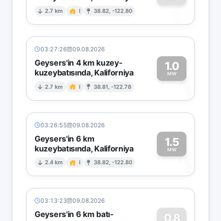
0
2.7 km
I
38.82, -122.80
03:27:26
09.08.2026
Geysers'in 4 km kuzey-
1.0
kuzeybatısında, Kaliforniya
1
MW
2.7 km
I
38.81, -122.78
03:26:55
09.08.2026
Geysers'in 6 km
1.5
kuzeybatısında, Kaliforniya
1
MW
2.4 km
I
38.82, -122.80
03:13:23
09.08.2026
Geysers'in 6 km batı-
0.8