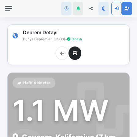
İnternet
bağlantınız
koptu!
Çevrimdışı
Deprem Detayı
moddasınız.
Dünya Depremleri (USGS)
•
Onaylı
Hafif Åiddette
1.1 MW