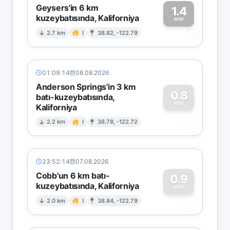
Geysers'in 6 km
1.4
kuzeybatısında, Kaliforniya
1
MW
2.7 km
I
38.82, -122.79
01:09:14
08.08.2026
Anderson Springs'in 3 km
0.8
batı-kuzeybatısında,
MW
Kaliforniya
0
2.2 km
I
38.78, -122.72
23:52:14
07.08.2026
Cobb'un 6 km batı-
0.9
kuzeybatısında, Kaliforniya
0
MW
2.0 km
I
38.84, -122.79