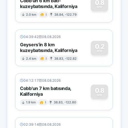
Cobb'un 6 km batı-
0.8
kuzeybatısında, Kaliforniya
0
MW
2.0 km
I
38.84, -122.79
04:39:42
08.08.2026
Geysers'in 8 km
0.2
kuzeybatısında, Kaliforniya
0
MW
2.4 km
I
38.83, -122.82
04:12:17
08.08.2026
Cobb'un 7 km batısında,
0.8
Kaliforniya
0
MW
1.9 km
I
38.83, -122.80
02:39:14
08.08.2026