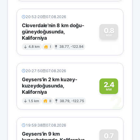
20:52:20
07.08.2026
Cloverdale'nin 8 km doğu-
0.8
güneydoğusunda,
MW
Kaliforniya
0
4.8 km
I
38.77, -122.94
20:27:50
07.08.2026
Geysers'in 2 km kuzey-
2.4
kuzeydoğusunda,
MW
Kaliforniya
2
1.5 km
II
38.79, -122.75
19:59:38
07.08.2026
Geysers'in 9 km
0.7
kuzeybatısında, Kaliforniya