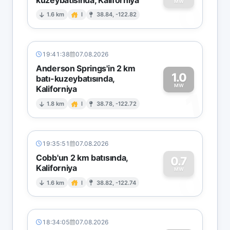
0
MW
1.6 km
I
38.84, -122.82
19:41:38
07.08.2026
Anderson Springs'in 2 km
1.0
batı-kuzeybatısında,
MW
Kaliforniya
1
1.8 km
I
38.78, -122.72
19:35:51
07.08.2026
Cobb'un 2 km batısında,
0.7
Kaliforniya
0
MW
1.6 km
I
38.82, -122.74
18:34:05
07.08.2026