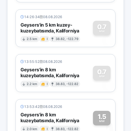
14:26:34
08.08.2026
Geysers'in 5 km kuzey-
0.7
kuzeybatısında, Kaliforniya
0
MW
2.5 km
I
38.82, -122.79
13:55:52
08.08.2026
Geysers'in 8 km
0.7
kuzeybatısında, Kaliforniya
0
MW
2.2 km
I
38.83, -122.82
13:53:42
08.08.2026
Geysers'in 8 km
1.5
kuzeybatısında, Kaliforniya
1
MW
2.0 km
I
38.83, -122.82