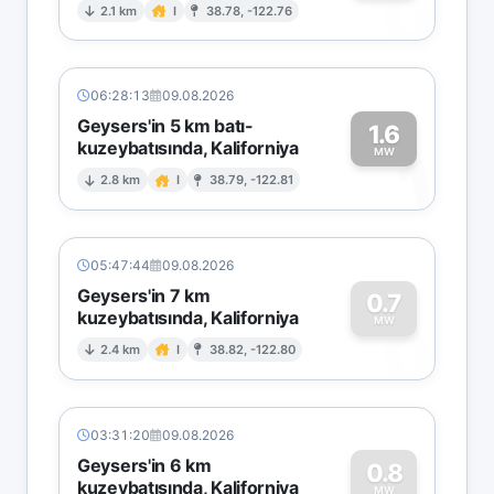
0
2.1 km
I
38.78, -122.76
06:28:13
09.08.2026
Geysers'in 5 km batı-
1.6
kuzeybatısında, Kaliforniya
1
MW
2.8 km
I
38.79, -122.81
05:47:44
09.08.2026
Geysers'in 7 km
0.7
kuzeybatısında, Kaliforniya
0
MW
2.4 km
I
38.82, -122.80
03:31:20
09.08.2026
Geysers'in 6 km
0.8
kuzeybatısında, Kaliforniya
MW