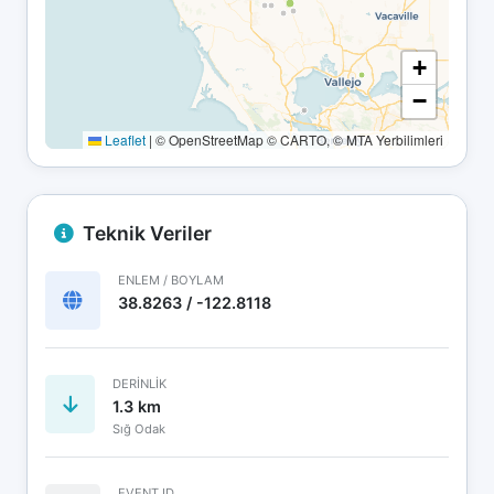
+
−
Leaflet
|
© OpenStreetMap © CARTO, © MTA Yerbilimleri
Teknik Veriler
ENLEM / BOYLAM
38.8263 / -122.8118
DERINLIK
1.3 km
Sığ Odak
EVENT ID