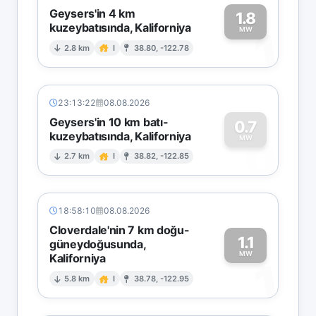
Geysers'in 4 km
1.8
kuzeybatısında, Kaliforniya
1
MW
2.8 km
I
38.80, -122.78
23:13:22
08.08.2026
Geysers'in 10 km batı-
0.7
kuzeybatısında, Kaliforniya
0
MW
2.7 km
I
38.82, -122.85
18:58:10
08.08.2026
Cloverdale'nin 7 km doğu-
1.1
güneydoğusunda,
MW
Kaliforniya
1
5.8 km
I
38.78, -122.95