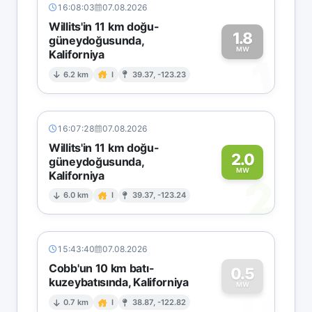
16:08:03
07.08.2026
Willits'in 11 km doğu-
1.8
güneydoğusunda,
MW
Kaliforniya
1
6.2 km
I
39.37, -123.23
16:07:28
07.08.2026
Willits'in 11 km doğu-
2.0
güneydoğusunda,
MW
Kaliforniya
2
6.0 km
I
39.37, -123.24
15:43:40
07.08.2026
Cobb'un 10 km batı-
0.5
kuzeybatısında, Kaliforniya
0
MW
0.7 km
I
38.87, -122.82