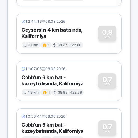
12:44:16
08.08.2026
Geysers'in 4 km batısında,
0.9
Kaliforniya
0
MW
3.1 km
I
38.77, -122.80
11:07:05
08.08.2026
Cobb'un 6 km batı-
0.7
kuzeybatısında, Kaliforniya
0
MW
1.8 km
I
38.83, -122.79
10:58:41
08.08.2026
Cobb'un 6 km batı-
0.7
kuzeybatısında, Kaliforniya
MW