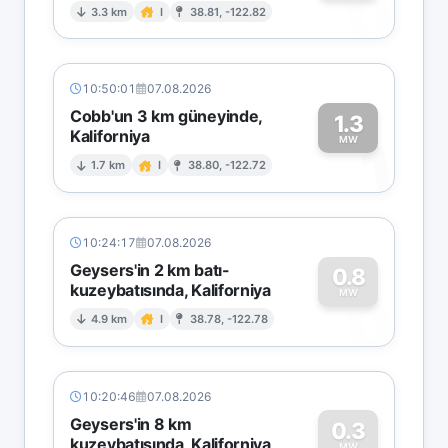
0
3.3 km
I
38.81, -122.82
10:50:01
07.08.2026
Cobb'un 3 km güneyinde,
1.3
Kaliforniya
1
MW
1.7 km
I
38.80, -122.72
10:24:17
07.08.2026
Geysers'in 2 km batı-
0.8
kuzeybatısında, Kaliforniya
0
MW
4.9 km
I
38.78, -122.78
10:20:46
07.08.2026
Geysers'in 8 km
0.3
kuzeybatısında, Kaliforniya
MW