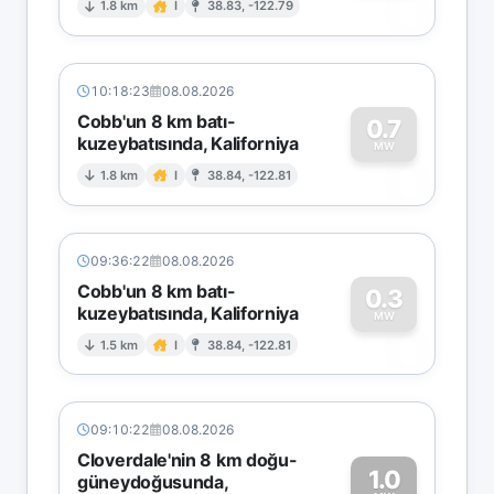
0
1.8 km
I
38.83, -122.79
10:18:23
08.08.2026
Cobb'un 8 km batı-
0.7
kuzeybatısında, Kaliforniya
0
MW
1.8 km
I
38.84, -122.81
09:36:22
08.08.2026
Cobb'un 8 km batı-
0.3
kuzeybatısında, Kaliforniya
0
MW
1.5 km
I
38.84, -122.81
09:10:22
08.08.2026
Cloverdale'nin 8 km doğu-
1.0
güneydoğusunda,