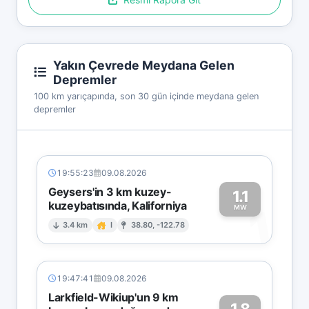
Yakın Çevrede Meydana Gelen
Depremler
100 km yarıçapında, son 30 gün içinde meydana gelen
depremler
19:55:23
09.08.2026
Geysers'in 3 km kuzey-
1.1
kuzeybatısında, Kaliforniya
1
MW
3.4 km
I
38.80, -122.78
19:47:41
09.08.2026
Larkfield-Wikiup'un 9 km
1.8