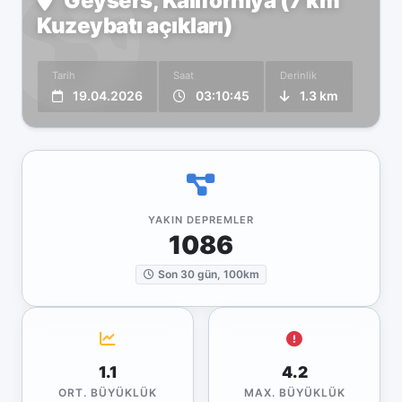
Geysers, Kaliforniya (7 km
Kuzeybatı açıkları)
Tarih
Saat
Derinlik
19.04.2026
03:10:45
1.3 km
YAKIN DEPREMLER
1086
Son 30 gün, 100km
1.1
4.2
ORT. BÜYÜKLÜK
MAX. BÜYÜKLÜK