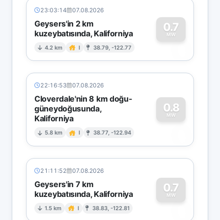
23:03:14
07.08.2026
Geysers'in 2 km
0.7
kuzeybatısında, Kaliforniya
0
MW
4.2 km
I
38.79, -122.77
22:16:53
07.08.2026
Cloverdale'nin 8 km doğu-
0.8
güneydoğusunda,
MW
Kaliforniya
0
5.8 km
I
38.77, -122.94
21:11:52
07.08.2026
Geysers'in 7 km
0.7
kuzeybatısında, Kaliforniya
0
MW
1.5 km
I
38.83, -122.81