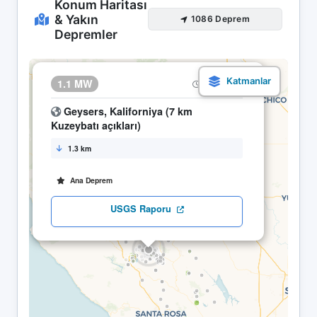
Konum Haritası
& Yakın
1086 Deprem
Depremler
×
1.1 MW
19.04 03:10
Geysers, Kaliforniya (7 km
Kuzeybatı açıkları)
1.3 km
Ana Deprem
USGS Raporu