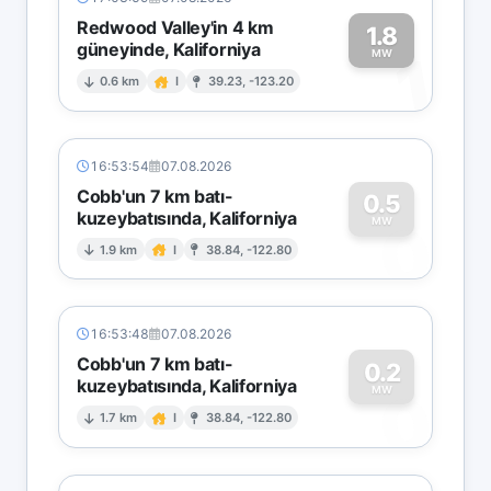
Redwood Valley'in 4 km
1.8
güneyinde, Kaliforniya
1
MW
0.6 km
I
39.23, -123.20
16:53:54
07.08.2026
Cobb'un 7 km batı-
0.5
kuzeybatısında, Kaliforniya
0
MW
1.9 km
I
38.84, -122.80
16:53:48
07.08.2026
Cobb'un 7 km batı-
0.2
kuzeybatısında, Kaliforniya
0
MW
1.7 km
I
38.84, -122.80