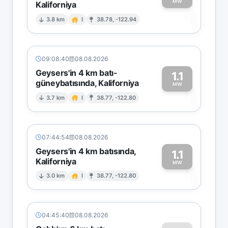
MW
Kaliforniya
1
3.8 km
I
38.78, -122.94
09:08:40
08.08.2026
Geysers'in 4 km batı-
1.1
güneybatısında, Kaliforniya
1
MW
3.7 km
I
38.77, -122.80
07:44:54
08.08.2026
Geysers'in 4 km batısında,
1.1
Kaliforniya
1
MW
3.0 km
I
38.77, -122.80
04:45:40
08.08.2026