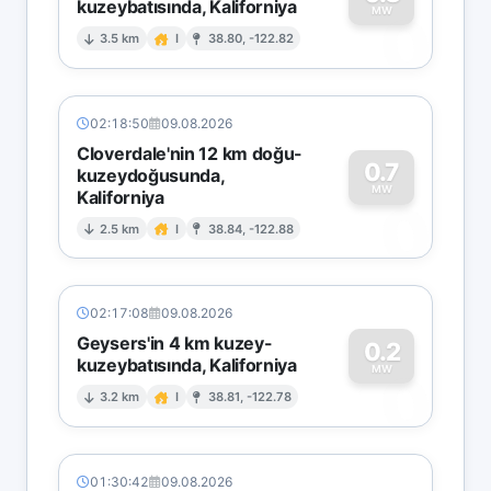
kuzeybatısında, Kaliforniya
0
MW
3.5 km
I
38.80, -122.82
02:18:50
09.08.2026
Cloverdale'nin 12 km doğu-
0.7
kuzeydoğusunda,
MW
Kaliforniya
0
2.5 km
I
38.84, -122.88
02:17:08
09.08.2026
Geysers'in 4 km kuzey-
0.2
kuzeybatısında, Kaliforniya
0
MW
3.2 km
I
38.81, -122.78
01:30:42
09.08.2026