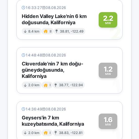
16:33:27
08.08.2026
Hidden Valley Lake'nin 6 km
2.2
doğusunda, Kaliforniya
2
MW
8.4 km
II
38.81, -122.49
14:48:48
08.08.2026
Cloverdale'nin 7 km doğu-
1.2
güneydoğusunda,
MW
Kaliforniya
1
2.0 km
I
38.77, -122.94
14:36:49
08.08.2026
Geysers'in 7 km
1.6
kuzeybatısında, Kaliforniya
1
MW
2.0 km
I
38.83, -122.81