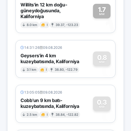
Willits'in 12 km doğu-
1.7
güneydoğusunda,
MW
Kaliforniya
1
8.0 km
I
39.37, -123.23
14:31:26
09.08.2026
Geysers'in 4 km
0.8
kuzeybatısında, Kaliforniya
0
MW
3.1 km
I
38.80, -122.79
13:05:05
09.08.2026
Cobb'un 9 km batı-
0.3
kuzeybatısında, Kaliforniya
0
MW
2.5 km
I
38.84, -122.82