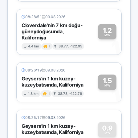
08:28:51
09.08.2026
Cloverdale'nin 7 km doğu-
1.2
güneydoğusunda,
MW
Kaliforniya
1
4.4 km
I
38.77, -122.95
08:26:19
09.08.2026
Geysers'in 1 km kuzey-
1.5
kuzeybatısında, Kaliforniya
1
MW
1.8 km
I
38.78, -122.76
08:25:17
09.08.2026
Geysers'in 1 km kuzey-
0.9
kuzeybatısında, Kaliforniya
MW