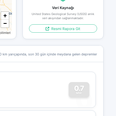
Veri Kaynağı
United States Geological Survey (USGS) anlık
+
veri akışından sağlanmaktadır.
−
Resmi Rapora Git
limleri
0 km yarıçapında, son 30 gün içinde meydana gelen depremler
0
0.7
MW