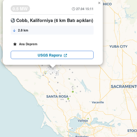
×
0.5 MW
27.04 15:11
Cobb, Kaliforniya (6 km Batı açıkları)
2.8 km
Ana Deprem
USGS Raporu