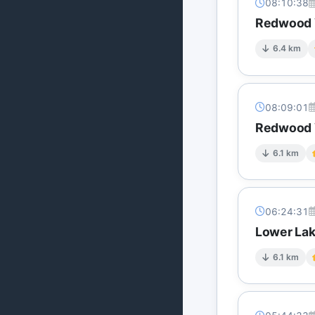
08:10:38
Redwood V
6.4 km
08:09:01
Redwood V
6.1 km
06:24:31
Lower Lak
6.1 km