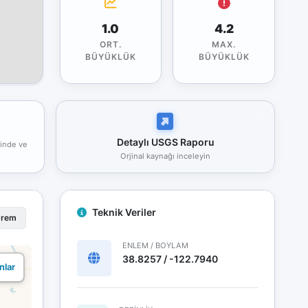
1.0
4.2
ORT.
MAX.
BÜYÜKLÜK
BÜYÜKLÜK
Detaylı USGS Raporu
rinde ve
Orjinal kaynağı inceleyin
Teknik Veriler
prem
ENLEM / BOYLAM
38.8257 / -122.7940