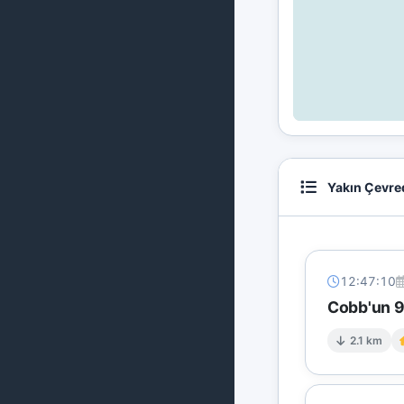
Yakın Çevre
12:47:10
Cobb'un 9 
2.1 km