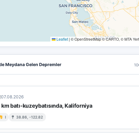
Leaflet
|
© OpenStreetMap © CARTO, © MTA Yerbi
de Meydana Gelen Depremler
10
07.08.2026
km batı-kuzeybatısında, Kaliforniya
I
38.86, -122.82