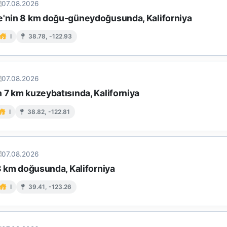
07.08.2026
e'nin 8 km doğu-güneydoğusunda, Kaliforniya
I
38.78, -122.93
07.08.2026
 7 km kuzeybatısında, Kaliforniya
I
38.82, -122.81
07.08.2026
 8 km doğusunda, Kaliforniya
I
39.41, -123.26