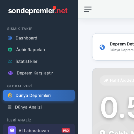
sondepremler
.net
SİSMİK TAKİP
Dashboard
Deprem Det
Åehir Raporları
Dünya Depreml
İstatistikler
Deprem Karşılaştır
Hafif Åiddet
GLOBAL VERİ
0
Dünya Depremleri
Dünya Analizi
İLERİ ANALİZ
AI Laboratuvarı
PRO
Cobb, K