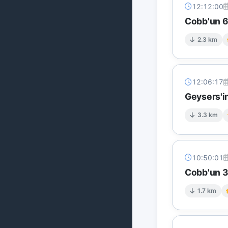
12:12:00
Cobb'un 6 
2.3 km
12:06:17
Geysers'in
3.3 km
10:50:01
Cobb'un 3
1.7 km