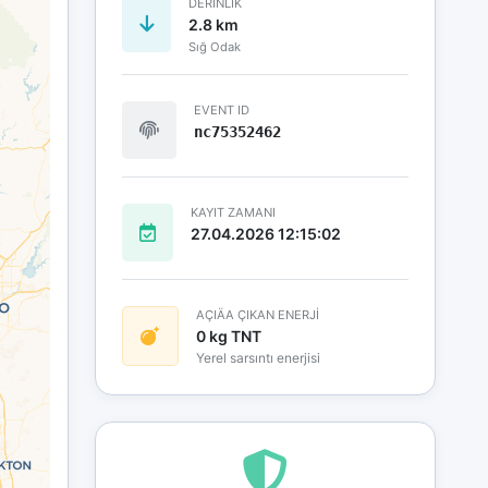
DERINLIK
2.8 km
Sığ Odak
EVENT ID
nc75352462
KAYIT ZAMANI
27.04.2026 12:15:02
AÇIÄA ÇIKAN ENERJİ
0 kg TNT
Yerel sarsıntı enerjisi