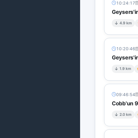
10:24:17
Geysers'in
4.9 km
10:20:46
Geysers'in
1.9 km
09:46:54
Cobb'un 9 
2.0 km