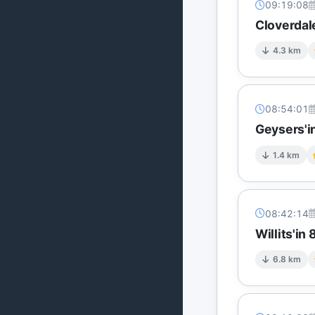
09:19:08
Cloverdal
4.3 km
08:54:01
Geysers'in
1.4 km
08:42:14
Willits'in
6.8 km