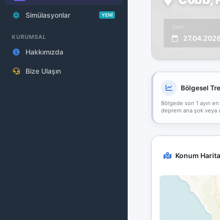
Simülasyonlar
YENİ
Tarih
KURUMSAL
27.04.202
Hakkımızda
Bize Ulaşın
Bölgesel Tr
Bölgede son 1 ayın en
deprem ana şok veya art
Konum Harita