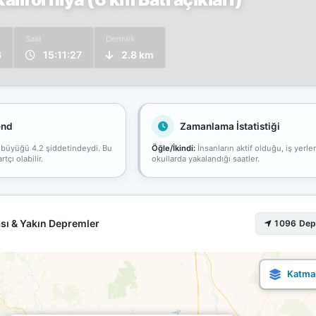
Saat
Derinlik
6
15:11:27
2.8 km
end
Zamanlama İstatistiği
 büyüğü 4.2 şiddetindeydi. Bu
Öğle/İkindi:
İnsanların aktif olduğu, iş yerle
çı olabilir.
okullarda yakalandığı saatler.
sı & Yakın Depremler
1096 De