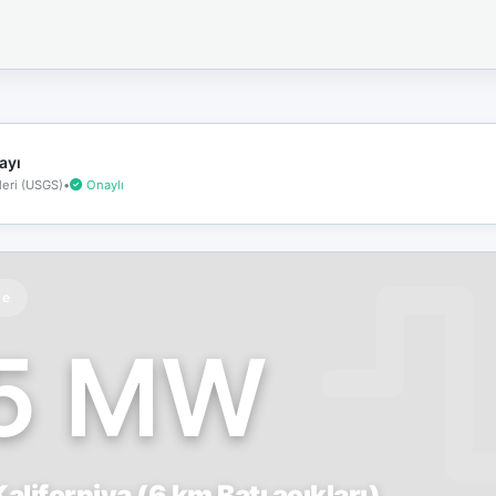
İnternet
bağlantınız
koptu!
Çevrimdışı
moddasınız.
ayı
eri (USGS)
•
Onaylı
te
.5 MW
aliforniya (6 km Batı açıkları)