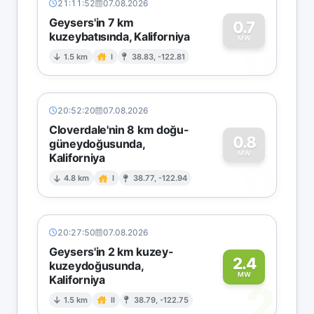
21:11:52
07.08.2026
Geysers'in 7 km
0.7
kuzeybatısında, Kaliforniya
0
MW
1.5 km
I
38.83, -122.81
20:52:20
07.08.2026
Cloverdale'nin 8 km doğu-
0.8
güneydoğusunda,
MW
Kaliforniya
0
4.8 km
I
38.77, -122.94
20:27:50
07.08.2026
Geysers'in 2 km kuzey-
2.4
kuzeydoğusunda,
MW
Kaliforniya
2
1.5 km
II
38.79, -122.75