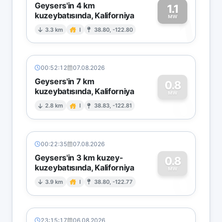
Geysers'in 4 km
1.1
kuzeybatısında, Kaliforniya
1
MW
3.3 km
I
38.80, -122.80
00:52:12
07.08.2026
Geysers'in 7 km
0.8
kuzeybatısında, Kaliforniya
0
MW
2.8 km
I
38.83, -122.81
00:22:35
07.08.2026
Geysers'in 3 km kuzey-
0.8
kuzeybatısında, Kaliforniya
0
MW
3.9 km
I
38.80, -122.77
23:15:17
06.08.2026