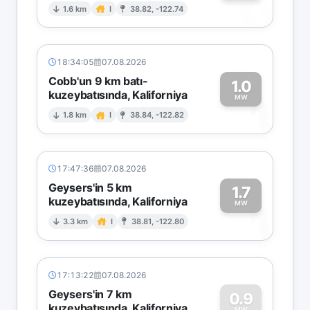
0
1.6 km
I
38.82, -122.74
18:34:05
07.08.2026
Cobb'un 9 km batı-
1.0
kuzeybatısında, Kaliforniya
1
MW
1.8 km
I
38.84, -122.82
17:47:36
07.08.2026
Geysers'in 5 km
1.7
kuzeybatısında, Kaliforniya
1
MW
3.3 km
I
38.81, -122.80
17:13:22
07.08.2026
Geysers'in 7 km
0.9
kuzeybatısında, Kaliforniya
MW