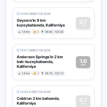
19:59:38
07.08.2026
Geysers'in 9 km
0.7
kuzeybatısında, Kaliforniya
0
MW
1.6 km
I
38.84, -122.82
19:41:38
07.08.2026
Anderson Springs'in 2 km
1.0
batı-kuzeybatısında,
MW
Kaliforniya
1
1.8 km
I
38.78, -122.72
19:35:51
07.08.2026
Cobb'un 2 km batısında,
0.7
Kaliforniya
MW