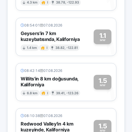
1
4.3 km
I
38.78, -122.93
08:54:01
07.08.2026
Geysers'in 7 km
1.1
kuzeybatısında, Kaliforniya
1
MW
1.4 km
I
38.82, -122.81
08:42:14
07.08.2026
Willits'in 8 km doğusunda,
1.5
Kaliforniya
1
MW
6.8 km
I
39.41, -123.26
08:10:38
07.08.2026
Redwood Valley'in 4 km
1.5
kuzeyinde, Kaliforniya
MW