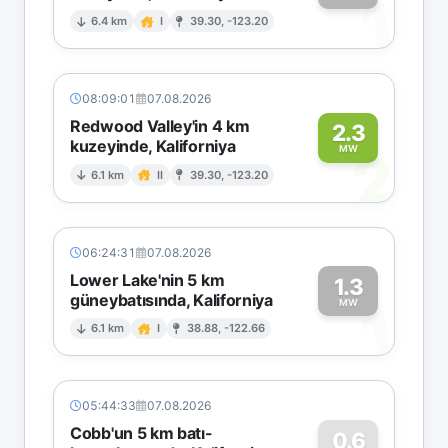
1
6.4 km
I
39.30, -123.20
08:09:01
07.08.2026
Redwood Valley'in 4 km
2.3
kuzeyinde, Kaliforniya
2
MW
6.1 km
II
39.30, -123.20
06:24:31
07.08.2026
Lower Lake'nin 5 km
1.3
güneybatısında, Kaliforniya
1
MW
6.1 km
I
38.88, -122.66
05:44:33
07.08.2026
Cobb'un 5 km batı-
0.6