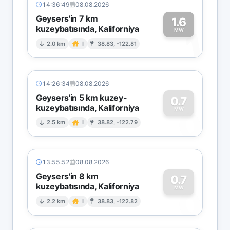
14:36:49
08.08.2026
Geysers'in 7 km
1.6
kuzeybatısında, Kaliforniya
1
MW
2.0 km
I
38.83, -122.81
14:26:34
08.08.2026
Geysers'in 5 km kuzey-
0.7
kuzeybatısında, Kaliforniya
0
MW
2.5 km
I
38.82, -122.79
13:55:52
08.08.2026
Geysers'in 8 km
0.7
kuzeybatısında, Kaliforniya
0
MW
2.2 km
I
38.83, -122.82