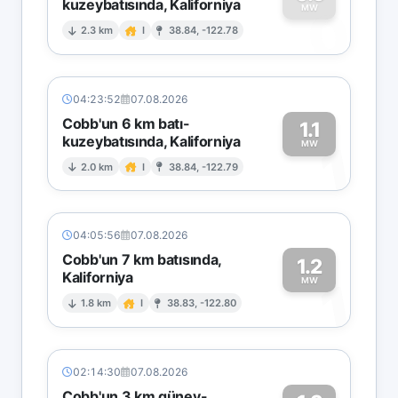
kuzeybatısında, Kaliforniya
0
MW
2.3 km
I
38.84, -122.78
04:23:52
07.08.2026
Cobb'un 6 km batı-
1.1
kuzeybatısında, Kaliforniya
1
MW
2.0 km
I
38.84, -122.79
04:05:56
07.08.2026
Cobb'un 7 km batısında,
1.2
Kaliforniya
1
MW
1.8 km
I
38.83, -122.80
02:14:30
07.08.2026
Cobb'un 3 km güney-