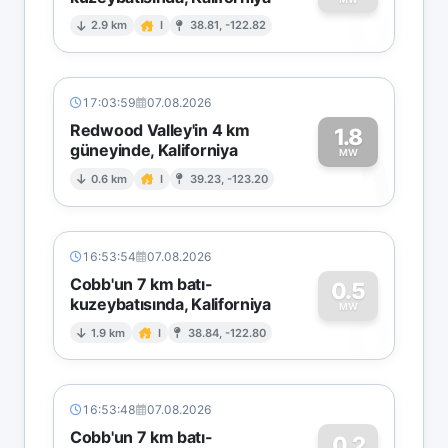
0
2.9 km
I
38.81, -122.82
17:03:59
07.08.2026
Redwood Valley'in 4 km
1.8
güneyinde, Kaliforniya
1
MW
0.6 km
I
39.23, -123.20
16:53:54
07.08.2026
Cobb'un 7 km batı-
0.5
kuzeybatısında, Kaliforniya
0
MW
1.9 km
I
38.84, -122.80
16:53:48
07.08.2026
Cobb'un 7 km batı-
0.2