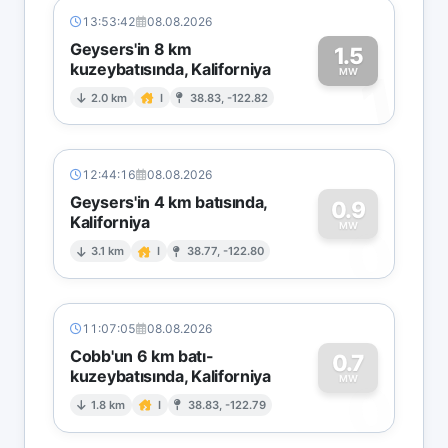
13:53:42
08.08.2026
Geysers'in 8 km
1.5
kuzeybatısında, Kaliforniya
1
MW
2.0 km
I
38.83, -122.82
12:44:16
08.08.2026
Geysers'in 4 km batısında,
0.9
Kaliforniya
0
MW
3.1 km
I
38.77, -122.80
11:07:05
08.08.2026
Cobb'un 6 km batı-
0.7
kuzeybatısında, Kaliforniya
0
MW
1.8 km
I
38.83, -122.79