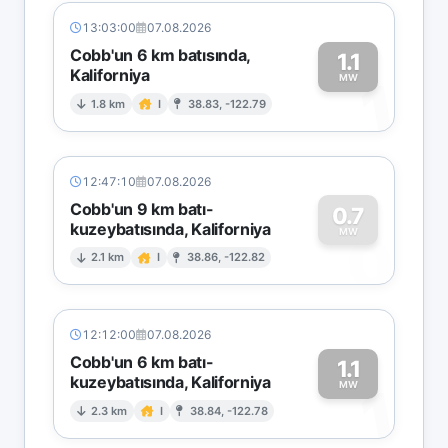
13:03:00
07.08.2026
Cobb'un 6 km batısında,
1.1
Kaliforniya
1
MW
1.8 km
I
38.83, -122.79
12:47:10
07.08.2026
Cobb'un 9 km batı-
0.7
kuzeybatısında, Kaliforniya
0
MW
2.1 km
I
38.86, -122.82
12:12:00
07.08.2026
Cobb'un 6 km batı-
1.1
kuzeybatısında, Kaliforniya
1
MW
2.3 km
I
38.84, -122.78