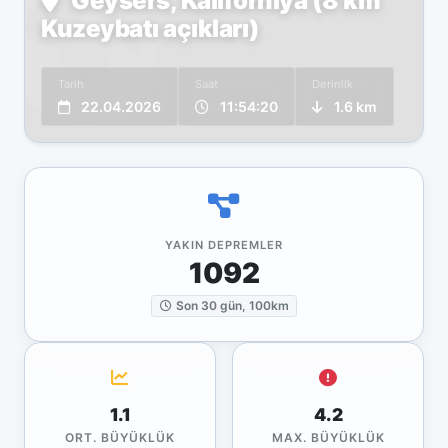
Geysers, Kaliforniya (8 km
Kuzeybatı açıkları)
Tarih
Saat
Derinlik
22.04.2026
11:54:20
1.6 km
YAKIN DEPREMLER
1092
Son 30 gün, 100km
1.1
4.2
ORT. BÜYÜKLÜK
MAX. BÜYÜKLÜK