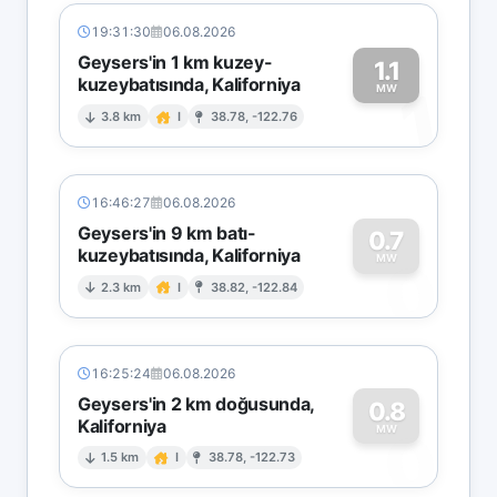
19:31:30
06.08.2026
Geysers'in 1 km kuzey-
1.1
kuzeybatısında, Kaliforniya
1
MW
3.8 km
I
38.78, -122.76
16:46:27
06.08.2026
Geysers'in 9 km batı-
0.7
kuzeybatısında, Kaliforniya
0
MW
2.3 km
I
38.82, -122.84
16:25:24
06.08.2026
Geysers'in 2 km doğusunda,
0.8
Kaliforniya
0
MW
1.5 km
I
38.78, -122.73