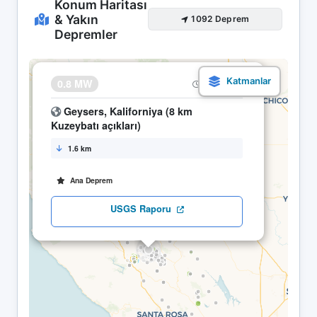
Konum Haritası
& Yakın
1092 Deprem
Depremler
×
0.8 MW
22.04 11:54
Geysers, Kaliforniya (8 km
Kuzeybatı açıkları)
1.6 km
Ana Deprem
USGS Raporu