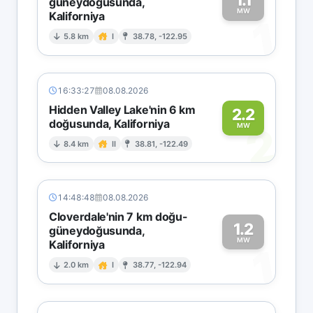
güneydoğusunda,
MW
Kaliforniya
1
5.8 km
I
38.78, -122.95
16:33:27
08.08.2026
Hidden Valley Lake'nin 6 km
2.2
doğusunda, Kaliforniya
2
MW
8.4 km
II
38.81, -122.49
14:48:48
08.08.2026
Cloverdale'nin 7 km doğu-
1.2
güneydoğusunda,
MW
Kaliforniya
1
2.0 km
I
38.77, -122.94