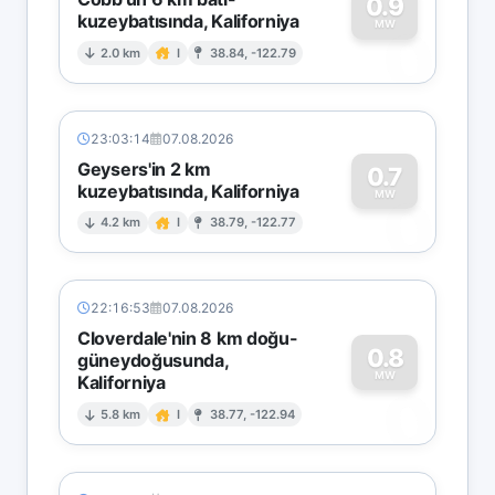
0.9
kuzeybatısında, Kaliforniya
0
MW
2.0 km
I
38.84, -122.79
23:03:14
07.08.2026
Geysers'in 2 km
0.7
kuzeybatısında, Kaliforniya
0
MW
4.2 km
I
38.79, -122.77
22:16:53
07.08.2026
Cloverdale'nin 8 km doğu-
0.8
güneydoğusunda,
MW
Kaliforniya
0
5.8 km
I
38.77, -122.94