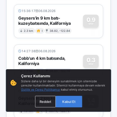
15:36:17
06.08.2026
Geysers'in 9 km batı-
0.9
kuzeybatısında, Kaliforniya
0
MW
2.3 km
I
38.82, -122.84
14:27:38
06.08.2026
Cobb'un 4 km batısında,
0.3
Kaliforniya
0
MW
2.5 km
I
38.82, -122.76
Çerez Kullanımı
Sizlere daha iyi bir deneyim sunabilmek için sitemizde
çerezler kullanılmaktadır. Sitemizi kullanmaya devam ederek
Gizlilik ve Çerez Politikamızı
kabul etmiş olursunuz.
14:01:58
06.08.2026
Geysers'in 2 km kuzeyinde,
1.4
Reddet
Kabul Et
Kaliforniya
1
MW
1.9 km
I
38.79, -122.76