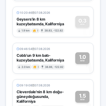
10:20:46
07.08.2026
Geysers'in 8 km
0.3
kuzeybatısında, Kaliforniya
0
MW
1.9 km
I
38.83, -122.82
09:46:54
07.08.2026
Cobb'un 9 km batı-
1.0
kuzeybatısında, Kaliforniya
1
MW
2.0 km
I
38.86, -122.82
09:19:08
07.08.2026
Cloverdale'nin 8 km doğu-
1.5
güneydoğusunda,
MW
Kaliforniya