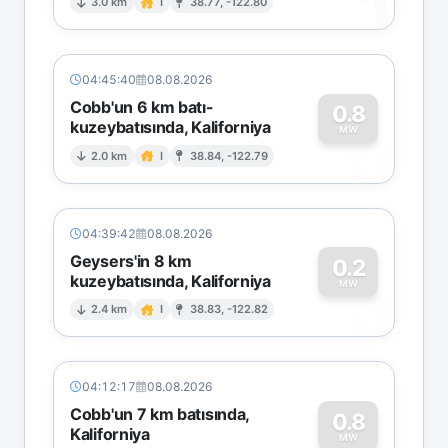
1
3.0 km
I
38.77, -122.80
04:45:40
08.08.2026
Cobb'un 6 km batı-
0.8
kuzeybatısında, Kaliforniya
0
MW
2.0 km
I
38.84, -122.79
04:39:42
08.08.2026
Geysers'in 8 km
0.2
kuzeybatısında, Kaliforniya
0
MW
2.4 km
I
38.83, -122.82
04:12:17
08.08.2026
Cobb'un 7 km batısında,
0.8
Kaliforniya
MW