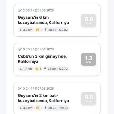
12:06:17
07.08.2026
Geysers'in 6 km
0.8
kuzeybatısında, Kaliforniya
0
MW
3.3 km
I
38.81, -122.82
10:50:01
07.08.2026
Cobb'un 3 km güneyinde,
1.3
Kaliforniya
1
MW
1.7 km
I
38.80, -122.72
10:24:17
07.08.2026
Geysers'in 2 km batı-
0.8
kuzeybatısında, Kaliforniya
0
MW
4.9 km
I
38.78, -122.78