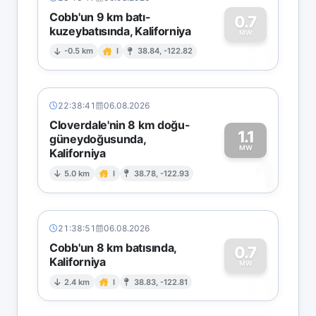
Cobb'un 9 km batı-
0.7
kuzeybatısında, Kaliforniya
0
MW
-0.5 km
I
38.84, -122.82
22:38:41
06.08.2026
Cloverdale'nin 8 km doğu-
1.1
güneydoğusunda,
MW
Kaliforniya
1
5.0 km
I
38.78, -122.93
21:38:51
06.08.2026
Cobb'un 8 km batısında,
0.7
Kaliforniya
0
MW
2.4 km
I
38.83, -122.81