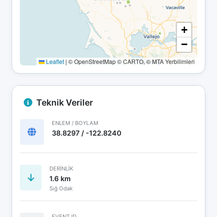
+
−
Leaflet
|
© OpenStreetMap © CARTO, © MTA Yerbilimleri
Teknik Veriler
ENLEM / BOYLAM
38.8297 / -122.8240
DERINLIK
1.6 km
Sığ Odak
EVENT ID