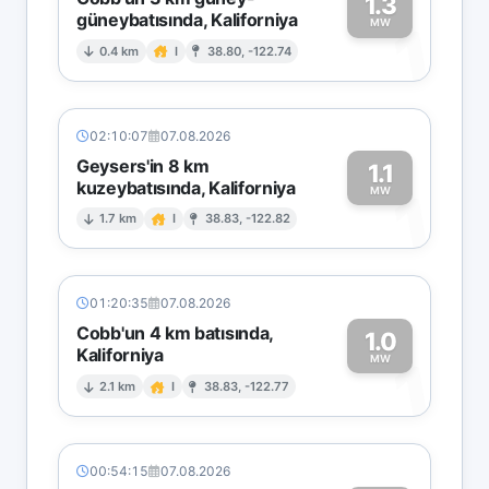
1.3
güneybatısında, Kaliforniya
1
MW
0.4 km
I
38.80, -122.74
02:10:07
07.08.2026
Geysers'in 8 km
1.1
kuzeybatısında, Kaliforniya
1
MW
1.7 km
I
38.83, -122.82
01:20:35
07.08.2026
Cobb'un 4 km batısında,
1.0
Kaliforniya
1
MW
2.1 km
I
38.83, -122.77
00:54:15
07.08.2026