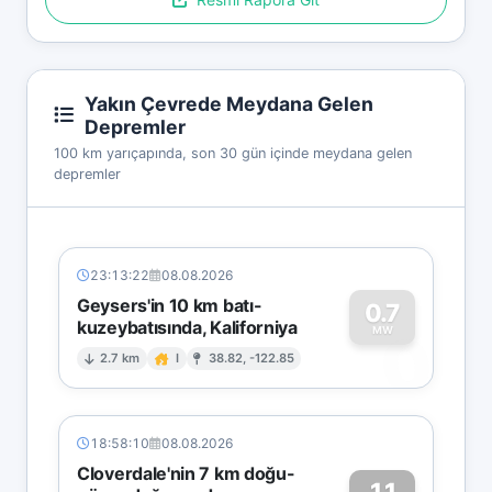
Yakın Çevrede Meydana Gelen
Depremler
100 km yarıçapında, son 30 gün içinde meydana gelen
depremler
23:13:22
08.08.2026
Geysers'in 10 km batı-
0.7
kuzeybatısında, Kaliforniya
0
MW
2.7 km
I
38.82, -122.85
18:58:10
08.08.2026
Cloverdale'nin 7 km doğu-
1.1