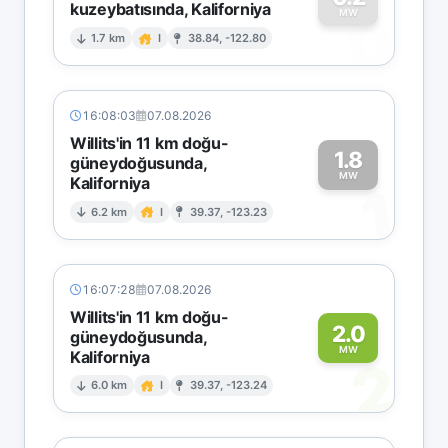
kuzeybatısında, Kaliforniya
0
MW
1.7 km
I
38.84, -122.80
16:08:03
07.08.2026
Willits'in 11 km doğu-
1.8
güneydoğusunda,
MW
Kaliforniya
1
6.2 km
I
39.37, -123.23
16:07:28
07.08.2026
Willits'in 11 km doğu-
2.0
güneydoğusunda,
MW
Kaliforniya
2
6.0 km
I
39.37, -123.24