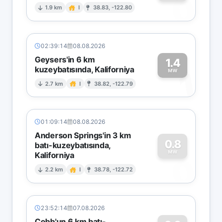
0
1.9 km
I
38.83, -122.80
02:39:14
08.08.2026
Geysers'in 6 km
1.4
kuzeybatısında, Kaliforniya
1
MW
2.7 km
I
38.82, -122.79
01:09:14
08.08.2026
Anderson Springs'in 3 km
0.8
batı-kuzeybatısında,
MW
Kaliforniya
0
2.2 km
I
38.78, -122.72
23:52:14
07.08.2026
Cobb'un 6 km batı-