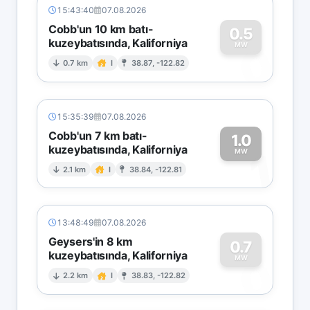
15:43:40
07.08.2026
Cobb'un 10 km batı-
0.5
kuzeybatısında, Kaliforniya
0
MW
0.7 km
I
38.87, -122.82
15:35:39
07.08.2026
Cobb'un 7 km batı-
1.0
kuzeybatısında, Kaliforniya
1
MW
2.1 km
I
38.84, -122.81
13:48:49
07.08.2026
Geysers'in 8 km
0.7
kuzeybatısında, Kaliforniya
0
MW
2.2 km
I
38.83, -122.82