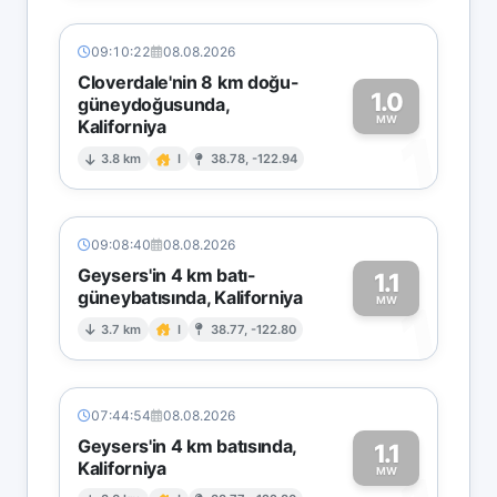
09:10:22
08.08.2026
Cloverdale'nin 8 km doğu-
1.0
güneydoğusunda,
MW
Kaliforniya
1
3.8 km
I
38.78, -122.94
09:08:40
08.08.2026
Geysers'in 4 km batı-
1.1
güneybatısında, Kaliforniya
1
MW
3.7 km
I
38.77, -122.80
07:44:54
08.08.2026
Geysers'in 4 km batısında,
1.1
Kaliforniya
MW