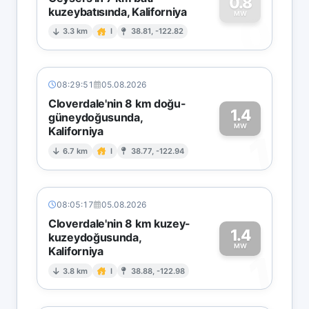
0.8
kuzeybatısında, Kaliforniya
0
MW
3.3 km
I
38.81, -122.82
08:29:51
05.08.2026
Cloverdale'nin 8 km doğu-
1.4
güneydoğusunda,
MW
Kaliforniya
1
6.7 km
I
38.77, -122.94
08:05:17
05.08.2026
Cloverdale'nin 8 km kuzey-
1.4
kuzeydoğusunda,
MW
Kaliforniya
1
3.8 km
I
38.88, -122.98