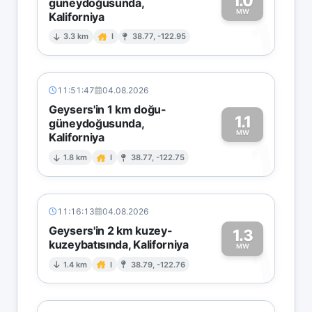
1.0
güneydoğusunda,
MW
Kaliforniya
1
3.3 km
I
38.77, -122.95
11:51:47
04.08.2026
Geysers'in 1 km doğu-
1.1
güneydoğusunda,
MW
Kaliforniya
1
1.8 km
I
38.77, -122.75
11:16:13
04.08.2026
Geysers'in 2 km kuzey-
1.3
kuzeybatısında, Kaliforniya
1
MW
1.4 km
I
38.79, -122.76