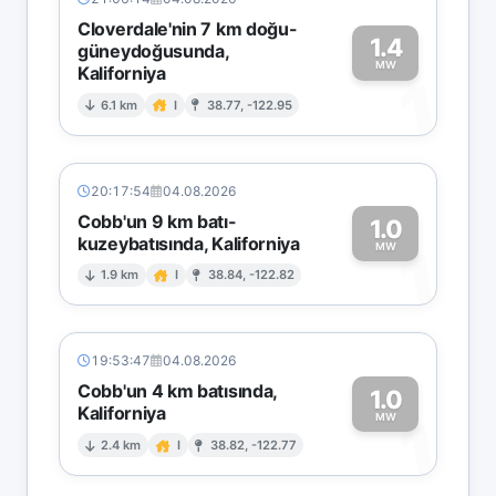
Cloverdale'nin 7 km doğu-
1.4
güneydoğusunda,
MW
Kaliforniya
1
6.1 km
I
38.77, -122.95
20:17:54
04.08.2026
Cobb'un 9 km batı-
1.0
kuzeybatısında, Kaliforniya
1
MW
1.9 km
I
38.84, -122.82
19:53:47
04.08.2026
Cobb'un 4 km batısında,
1.0
Kaliforniya
1
MW
2.4 km
I
38.82, -122.77