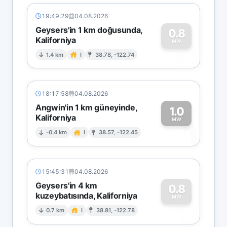
19:49:29
04.08.2026
Geysers'in 1 km doğusunda,
0.8
Kaliforniya
0
MW
1.4 km
I
38.78, -122.74
18:17:58
04.08.2026
Angwin'in 1 km güneyinde,
1.0
Kaliforniya
1
MW
-0.4 km
I
38.57, -122.45
15:45:31
04.08.2026
Geysers'in 4 km
0.8
kuzeybatısında, Kaliforniya
0
MW
0.7 km
I
38.81, -122.78