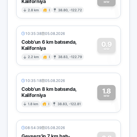
Kaliforniya
1
MW
2.8 km
I
38.80, -122.72
10:35:38
05.08.2026
Cobb'un 6 km batısında,
0.9
Kaliforniya
0
MW
2.2 km
I
38.83, -122.79
10:35:18
05.08.2026
Cobb'un 8 km batısında,
1.8
Kaliforniya
1
MW
1.8 km
I
38.83, -122.81
08:54:39
05.08.2026
Geysers'in 7 km batı-