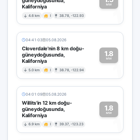
güneydoğusunda,
MW
Kaliforniya
1
4.6 km
I
38.78, -122.93
04:41:03
05.08.2026
Cloverdale'nin 8 km doğu-
1.8
güneydoğusunda,
MW
Kaliforniya
1
5.0 km
I
38.78, -122.94
04:01:09
05.08.2026
Willits'in 12 km doğu-
1.8
güneydoğusunda,
MW
Kaliforniya
1
6.9 km
I
39.37, -123.23