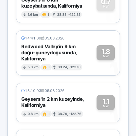
0.7
kuzeybatısında, Kaliforniya
0
MW
1.6 km
I
38.83, -122.81
14:41:09
05.08.2026
Redwood Valley'in 9 km
1.8
doğu-güneydoğusunda,
MW
Kaliforniya
1
5.3 km
I
39.24, -123.10
13:10:03
05.08.2026
Geysers'in 2 km kuzeyinde,
1.1
Kaliforniya
1
MW
0.8 km
I
38.79, -122.76