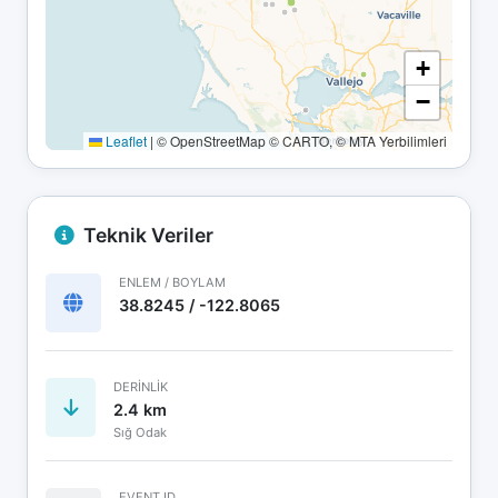
+
−
Leaflet
|
© OpenStreetMap © CARTO, © MTA Yerbilimleri
Teknik Veriler
ENLEM / BOYLAM
38.8245 / -122.8065
DERINLIK
2.4 km
Sığ Odak
EVENT ID