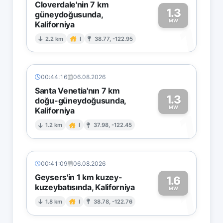
Cloverdale'nin 7 km
1.3
güneydoğusunda,
MW
Kaliforniya
1
2.2 km
I
38.77, -122.95
00:44:16
06.08.2026
Santa Venetia'nın 7 km
1.3
doğu-güneydoğusunda,
MW
Kaliforniya
1
1.2 km
I
37.98, -122.45
00:41:09
06.08.2026
Geysers'in 1 km kuzey-
1.6
kuzeybatısında, Kaliforniya
1
MW
1.8 km
I
38.78, -122.76