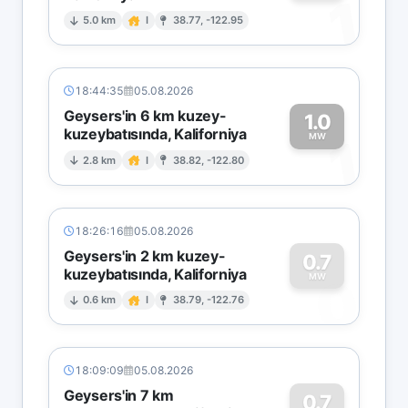
1
5.0 km
I
38.77, -122.95
18:44:35
05.08.2026
Geysers'in 6 km kuzey-
1.0
kuzeybatısında, Kaliforniya
1
MW
2.8 km
I
38.82, -122.80
18:26:16
05.08.2026
Geysers'in 2 km kuzey-
0.7
kuzeybatısında, Kaliforniya
0
MW
0.6 km
I
38.79, -122.76
18:09:09
05.08.2026
Geysers'in 7 km
0.7