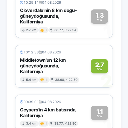
10:29:11
04.08.2026
Cloverdale'nin 8 km doğu-
1.3
güneydoğusunda,
MW
Kaliforniya
1
2.7 km
I
38.77, -122.94
10:12:38
04.08.2026
Middletown'un 12 km
2.7
güneydoğusunda,
MW
Kaliforniya
2
5.4 km
II
38.68, -122.50
09:39:01
04.08.2026
Geysers'in 4 km batısında,
1.1
Kaliforniya
1
MW
3.4 km
I
38.77, -122.80