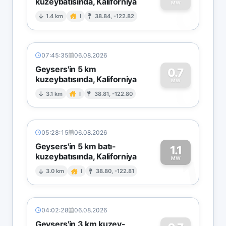
kuzeybatısında, Kaliforniya
0
MW
1.4 km
I
38.84, -122.82
07:45:35
06.08.2026
Geysers'in 5 km
0.7
kuzeybatısında, Kaliforniya
0
MW
3.1 km
I
38.81, -122.80
05:28:15
06.08.2026
Geysers'in 5 km batı-
1.1
kuzeybatısında, Kaliforniya
1
MW
3.0 km
I
38.80, -122.81
04:02:28
06.08.2026
Geysers'in 3 km kuzey-