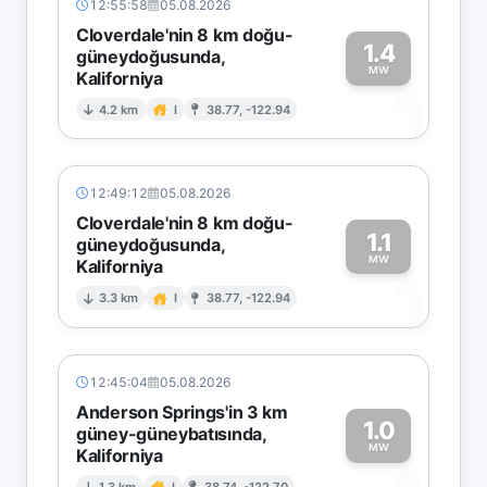
12:55:58
05.08.2026
Cloverdale'nin 8 km doğu-
1.4
güneydoğusunda,
MW
Kaliforniya
1
4.2 km
I
38.77, -122.94
12:49:12
05.08.2026
Cloverdale'nin 8 km doğu-
1.1
güneydoğusunda,
MW
Kaliforniya
1
3.3 km
I
38.77, -122.94
12:45:04
05.08.2026
Anderson Springs'in 3 km
1.0
güney-güneybatısında,
MW
Kaliforniya
1.3 km
I
38.74, -122.70