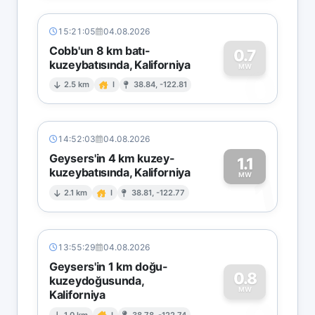
15:21:05
04.08.2026
Cobb'un 8 km batı-
0.7
kuzeybatısında, Kaliforniya
0
MW
2.5 km
I
38.84, -122.81
14:52:03
04.08.2026
Geysers'in 4 km kuzey-
1.1
kuzeybatısında, Kaliforniya
1
MW
2.1 km
I
38.81, -122.77
13:55:29
04.08.2026
Geysers'in 1 km doğu-
0.8
kuzeydoğusunda,
MW
Kaliforniya
1.0 km
I
38.78, -122.74