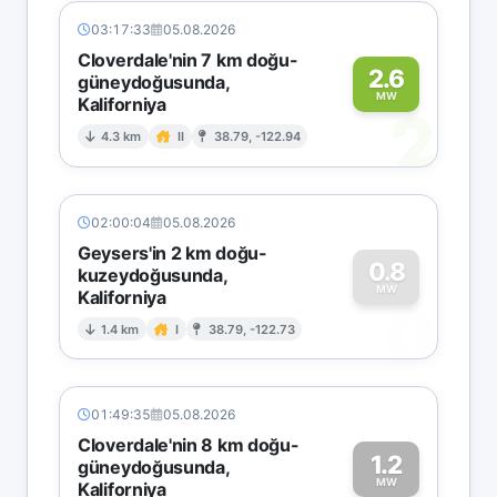
03:17:33
05.08.2026
Cloverdale'nin 7 km doğu-
2.6
güneydoğusunda,
MW
Kaliforniya
2
4.3 km
II
38.79, -122.94
02:00:04
05.08.2026
Geysers'in 2 km doğu-
0.8
kuzeydoğusunda,
MW
Kaliforniya
0
1.4 km
I
38.79, -122.73
01:49:35
05.08.2026
Cloverdale'nin 8 km doğu-
1.2
güneydoğusunda,
MW
Kaliforniya