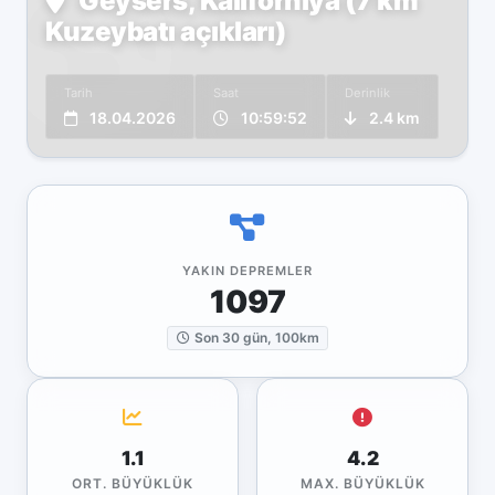
Geysers, Kaliforniya (7 km
Kuzeybatı açıkları)
Tarih
Saat
Derinlik
18.04.2026
10:59:52
2.4 km
YAKIN DEPREMLER
1097
Son 30 gün, 100km
1.1
4.2
ORT. BÜYÜKLÜK
MAX. BÜYÜKLÜK