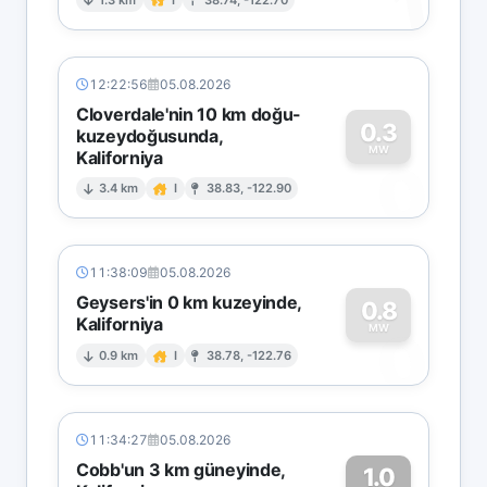
1
12:22:56
05.08.2026
Cloverdale'nin 10 km doğu-
0.3
kuzeydoğusunda,
MW
Kaliforniya
0
3.4 km
I
38.83, -122.90
11:38:09
05.08.2026
Geysers'in 0 km kuzeyinde,
0.8
Kaliforniya
0
MW
0.9 km
I
38.78, -122.76
11:34:27
05.08.2026
Cobb'un 3 km güneyinde,
1.0