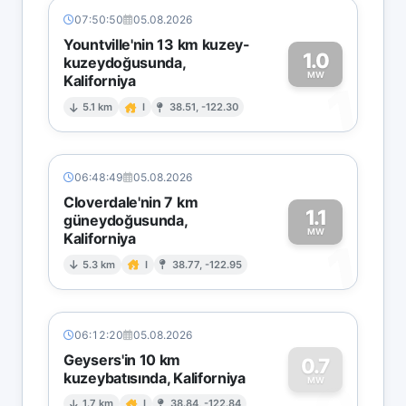
07:50:50
05.08.2026
Yountville'nin 13 km kuzey-
1.0
kuzeydoğusunda,
MW
Kaliforniya
1
5.1 km
I
38.51, -122.30
06:48:49
05.08.2026
Cloverdale'nin 7 km
1.1
güneydoğusunda,
MW
Kaliforniya
1
5.3 km
I
38.77, -122.95
06:12:20
05.08.2026
Geysers'in 10 km
0.7
kuzeybatısında, Kaliforniya
MW
1.7 km
I
38.84, -122.84