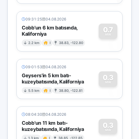
09:31:25
04.08.2026
Cobb'un 6 km batısında,
0.7
Kaliforniya
0
MW
2.2 km
I
38.83, -122.80
09:01:53
04.08.2026
Geysers'in 5 km batı-
0.3
kuzeybatısında, Kaliforniya
0
MW
5.5 km
I
38.80, -122.81
08:04:30
04.08.2026
Cobb'un 11 km batı-
0.3
kuzeybatısında, Kaliforniya
MW
1.3 km
I
38.85, -122.85