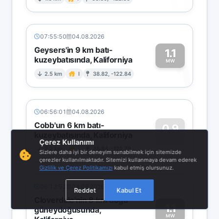
0
07:55:50
04.08.2026
Geysers'in 9 km batı-
1.1
kuzeybatısında, Kaliforniya
1
MW
2.5 km
I
38.82, -122.84
06:56:01
04.08.2026
Cobb'un 6 km batı-
0.9
kuzeybatısında, Kaliforniya
0
MW
Çerez Kullanımı
2.2 km
I
38.84, -122.79
Sizlere daha iyi bir deneyim sunabilmek için sitemizde
çerezler kullanılmaktadır. Sitemizi kullanmaya devam ederek
Gizlilik ve Çerez Politikamızı
kabul etmiş olursunuz.
06:13:52
04.08.2026
Reddet
Kabul Et
Cloverdale'nin 8 km doğu-
1.1
güneydoğusunda,
MW