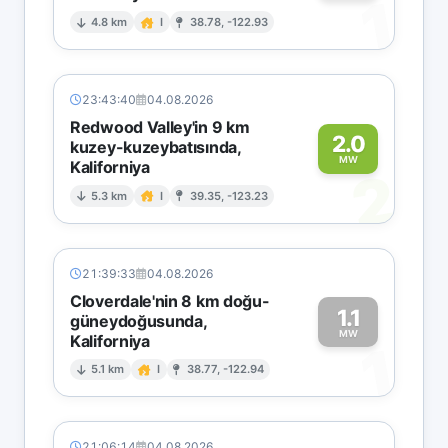
1
4.8 km
I
38.78, -122.93
23:43:40
04.08.2026
Redwood Valley'in 9 km
2.0
kuzey-kuzeybatısında,
MW
Kaliforniya
2
5.3 km
I
39.35, -123.23
21:39:33
04.08.2026
Cloverdale'nin 8 km doğu-
1.1
güneydoğusunda,
MW
Kaliforniya
1
5.1 km
I
38.77, -122.94
21:06:14
04.08.2026