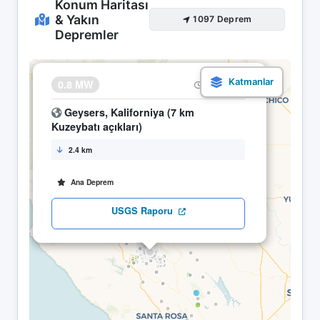
Konum Haritası
& Yakın
1097 Deprem
Depremler
×
0.8 MW
18.04 10:59
Geysers, Kaliforniya (7 km
Kuzeybatı açıkları)
2.4 km
Ana Deprem
USGS Raporu