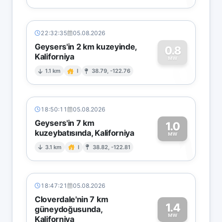
22:32:35
05.08.2026
Geysers'in 2 km kuzeyinde,
0.8
Kaliforniya
0
MW
1.1 km
I
38.79, -122.76
18:50:11
05.08.2026
Geysers'in 7 km
1.0
kuzeybatısında, Kaliforniya
1
MW
3.1 km
I
38.82, -122.81
18:47:21
05.08.2026
Cloverdale'nin 7 km
1.4
güneydoğusunda,
MW
Kaliforniya