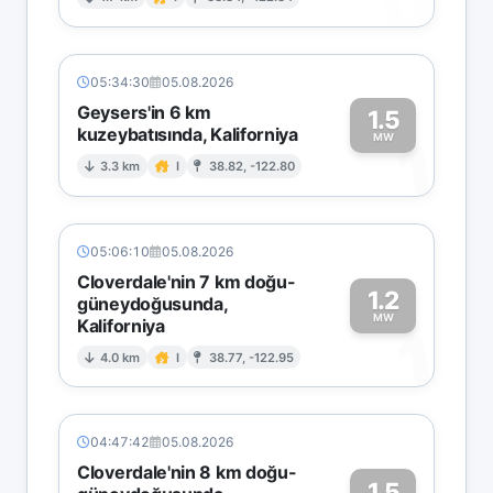
0
05:34:30
05.08.2026
Geysers'in 6 km
1.5
kuzeybatısında, Kaliforniya
1
MW
3.3 km
I
38.82, -122.80
05:06:10
05.08.2026
Cloverdale'nin 7 km doğu-
1.2
güneydoğusunda,
MW
Kaliforniya
1
4.0 km
I
38.77, -122.95
04:47:42
05.08.2026
Cloverdale'nin 8 km doğu-
1.5