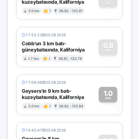
kuzeybatısında, Kaliforniya
0
MW
3.0 km
I
38.82, -122.81
17:52:23
05.08.2026
Cobb'un 3 km batı-
0.8
güneybatısında, Kaliforniya
0
MW
1.7 km
I
38.81, -122.76
17:09:46
05.08.2026
Geysers'in 9 km batı-
1.0
kuzeybatısında, Kaliforniya
1
MW
2.0 km
I
38.82, -122.84
14:42:47
05.08.2026
Geysers'in 8 km