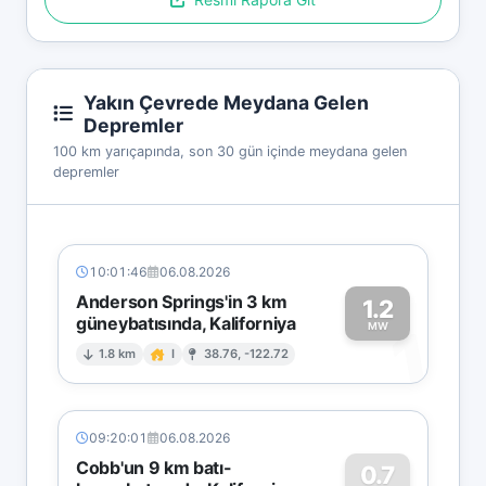
Yakın Çevrede Meydana Gelen
Depremler
100 km yarıçapında, son 30 gün içinde meydana gelen
depremler
10:01:46
06.08.2026
Anderson Springs'in 3 km
1.2
güneybatısında, Kaliforniya
1
MW
1.8 km
I
38.76, -122.72
09:20:01
06.08.2026
Cobb'un 9 km batı-
0.7