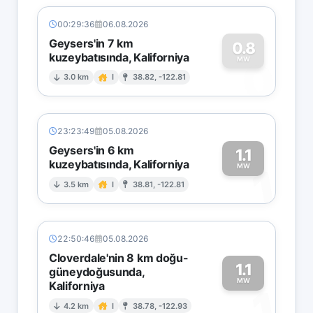
00:29:36
06.08.2026
Geysers'in 7 km
0.8
kuzeybatısında, Kaliforniya
0
MW
3.0 km
I
38.82, -122.81
23:23:49
05.08.2026
Geysers'in 6 km
1.1
kuzeybatısında, Kaliforniya
1
MW
3.5 km
I
38.81, -122.81
22:50:46
05.08.2026
Cloverdale'nin 8 km doğu-
1.1
güneydoğusunda,
MW
Kaliforniya
1
4.2 km
I
38.78, -122.93