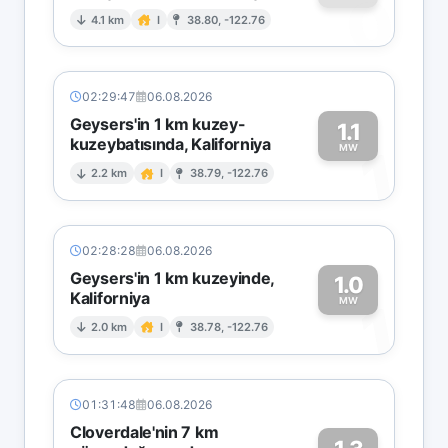
0
4.1 km
I
38.80, -122.76
02:29:47
06.08.2026
Geysers'in 1 km kuzey-
1.1
kuzeybatısında, Kaliforniya
1
MW
2.2 km
I
38.79, -122.76
02:28:28
06.08.2026
Geysers'in 1 km kuzeyinde,
1.0
Kaliforniya
1
MW
2.0 km
I
38.78, -122.76
01:31:48
06.08.2026
Cloverdale'nin 7 km