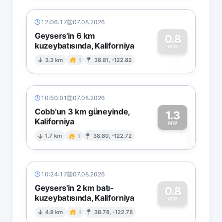
12:06:17
07.08.2026
Geysers'in 6 km
0.8
kuzeybatısında, Kaliforniya
0
MW
3.3 km
I
38.81, -122.82
10:50:01
07.08.2026
Cobb'un 3 km güneyinde,
1.3
Kaliforniya
1
MW
1.7 km
I
38.80, -122.72
10:24:17
07.08.2026
Geysers'in 2 km batı-
0.8
kuzeybatısında, Kaliforniya
0
MW
4.9 km
I
38.78, -122.78