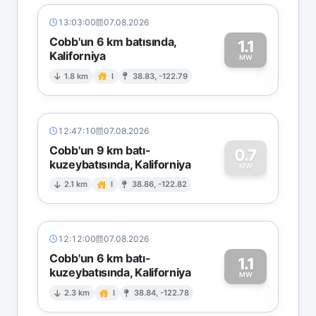
13:03:00
07.08.2026
Cobb'un 6 km batısında,
1.1
Kaliforniya
1
MW
1.8 km
I
38.83, -122.79
12:47:10
07.08.2026
Cobb'un 9 km batı-
0.7
kuzeybatısında, Kaliforniya
0
MW
2.1 km
I
38.86, -122.82
12:12:00
07.08.2026
Cobb'un 6 km batı-
1.1
kuzeybatısında, Kaliforniya
1
MW
2.3 km
I
38.84, -122.78