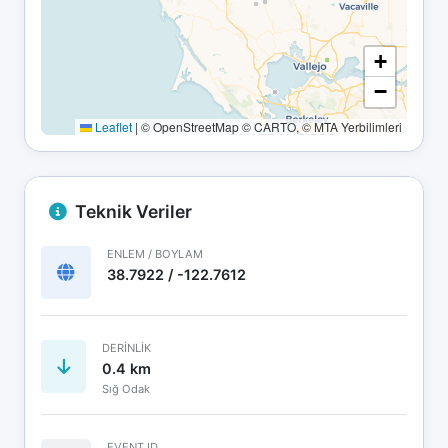
+
−
Leaflet
|
© OpenStreetMap © CARTO, © MTA Yerbilimleri
Teknik Veriler
ENLEM / BOYLAM
38.7922 / -122.7612
DERINLIK
0.4 km
Sığ Odak
EVENT ID