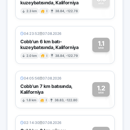
kuzeybatısında, Kaliforniya
0
MW
2.3 km
I
38.84, -122.78
04:23:52
07.08.2026
Cobb'un 6 km batı-
1.1
kuzeybatısında, Kaliforniya
1
MW
2.0 km
I
38.84, -122.79
04:05:56
07.08.2026
Cobb'un 7 km batısında,
1.2
Kaliforniya
1
MW
1.8 km
I
38.83, -122.80
02:14:30
07.08.2026