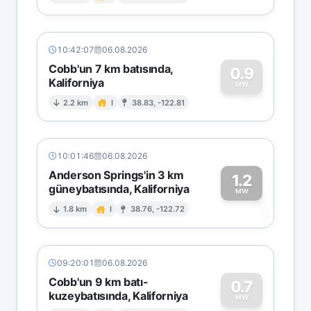
0
10:42:07
06.08.2026
Cobb'un 7 km batısında,
0.9
Kaliforniya
0
MW
2.2 km
I
38.83, -122.81
10:01:46
06.08.2026
Anderson Springs'in 3 km
1.2
güneybatısında, Kaliforniya
1
MW
1.8 km
I
38.76, -122.72
09:20:01
06.08.2026
Cobb'un 9 km batı-
0.7
kuzeybatısında, Kaliforniya
MW