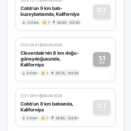
23:15:17
06.08.2026
Cobb'un 9 km batı-
0.7
kuzeybatısında, Kaliforniya
0
MW
-0.5 km
I
38.84, -122.82
22:38:41
06.08.2026
Cloverdale'nin 8 km doğu-
1.1
güneydoğusunda,
MW
Kaliforniya
1
5.0 km
I
38.78, -122.93
21:38:51
06.08.2026
Cobb'un 8 km batısında,
0.7
Kaliforniya
0
MW
2.4 km
I
38.83, -122.81