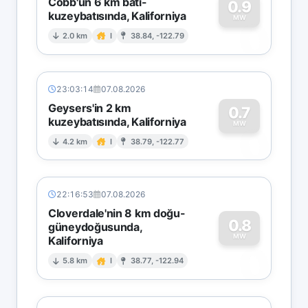
Cobb'un 6 km batı-
0.9
kuzeybatısında, Kaliforniya
0
MW
2.0 km
I
38.84, -122.79
23:03:14
07.08.2026
Geysers'in 2 km
0.7
kuzeybatısında, Kaliforniya
0
MW
4.2 km
I
38.79, -122.77
22:16:53
07.08.2026
Cloverdale'nin 8 km doğu-
0.8
güneydoğusunda,
MW
Kaliforniya
0
5.8 km
I
38.77, -122.94