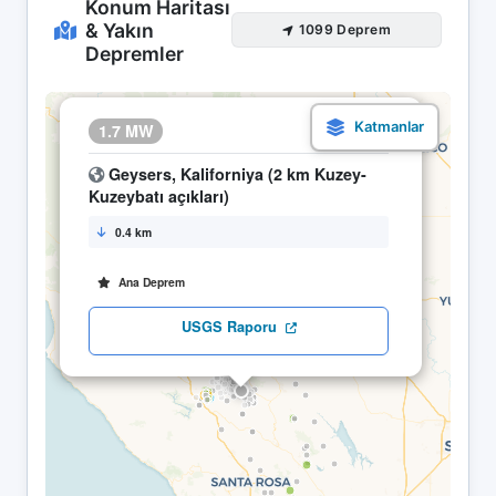
Konum Haritası
& Yakın
1099 Deprem
Depremler
×
1.7 MW
28.04 10:43
Geysers, Kaliforniya (2 km Kuzey-
Kuzeybatı açıkları)
0.4 km
Ana Deprem
USGS Raporu