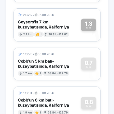
12:32:22
06.08.2026
Geysers'in 7 km
1.3
kuzeybatısında, Kaliforniya
1
MW
2.7 km
I
38.81, -122.82
11:35:02
06.08.2026
Cobb'un 5 km batı-
0.7
kuzeybatısında, Kaliforniya
0
MW
1.7 km
I
38.84, -122.78
11:31:49
06.08.2026
Cobb'un 6 km batı-
0.8
kuzeybatısında, Kaliforniya
MW
1.9 km
I
38.84, -122.79