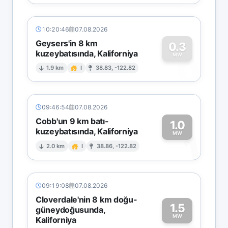
10:20:46
07.08.2026
Geysers'in 8 km
0.3
kuzeybatısında, Kaliforniya
0
MW
1.9 km
I
38.83, -122.82
09:46:54
07.08.2026
Cobb'un 9 km batı-
1.0
kuzeybatısında, Kaliforniya
1
MW
2.0 km
I
38.86, -122.82
09:19:08
07.08.2026
Cloverdale'nin 8 km doğu-
1.5
güneydoğusunda,
MW
Kaliforniya