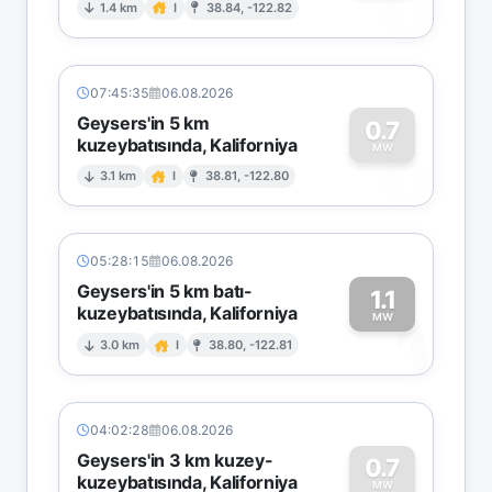
0
1.4 km
I
38.84, -122.82
07:45:35
06.08.2026
Geysers'in 5 km
0.7
kuzeybatısında, Kaliforniya
0
MW
3.1 km
I
38.81, -122.80
05:28:15
06.08.2026
Geysers'in 5 km batı-
1.1
kuzeybatısında, Kaliforniya
1
MW
3.0 km
I
38.80, -122.81
04:02:28
06.08.2026
Geysers'in 3 km kuzey-
0.7
kuzeybatısında, Kaliforniya
MW