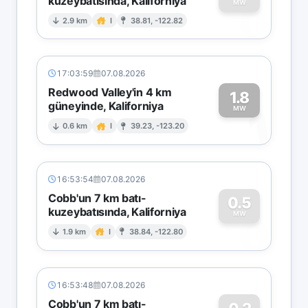
kuzeybatısında, Kaliforniya
0
MW
2.9 km
I
38.81, -122.82
17:03:59
07.08.2026
Redwood Valley'in 4 km
1.8
güneyinde, Kaliforniya
1
MW
0.6 km
I
39.23, -123.20
16:53:54
07.08.2026
Cobb'un 7 km batı-
0.5
kuzeybatısında, Kaliforniya
0
MW
1.9 km
I
38.84, -122.80
16:53:48
07.08.2026
Cobb'un 7 km batı-