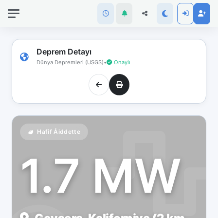
İnternet
bağlantınız
koptu!
Çevrimdışı
Deprem Detayı
moddasınız.
Dünya Depremleri (USGS)
•
Onaylı
Hafif Åiddette
1.7 MW