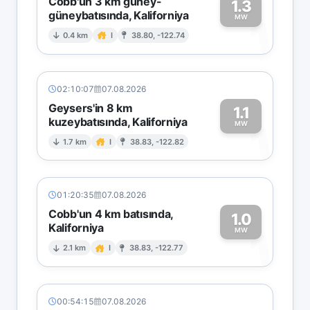
Cobb'un 3 km güney-
1.3
güneybatısında, Kaliforniya
1
MW
0.4 km
I
38.80, -122.74
02:10:07
07.08.2026
Geysers'in 8 km
1.1
kuzeybatısında, Kaliforniya
1
MW
1.7 km
I
38.83, -122.82
01:20:35
07.08.2026
Cobb'un 4 km batısında,
1.0
Kaliforniya
1
MW
2.1 km
I
38.83, -122.77
00:54:15
07.08.2026