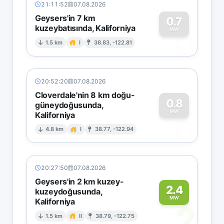
21:11:52
07.08.2026
Geysers'in 7 km
0.7
kuzeybatısında, Kaliforniya
0
MW
1.5 km
I
38.83, -122.81
20:52:20
07.08.2026
Cloverdale'nin 8 km doğu-
0.8
güneydoğusunda,
MW
Kaliforniya
0
4.8 km
I
38.77, -122.94
20:27:50
07.08.2026
Geysers'in 2 km kuzey-
2.4
kuzeydoğusunda,
MW
Kaliforniya
2
1.5 km
II
38.79, -122.75