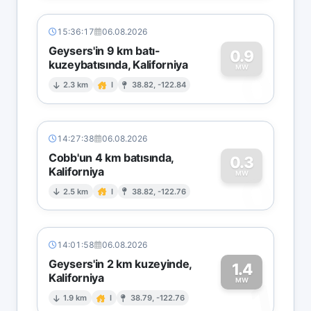
15:36:17
06.08.2026
Geysers'in 9 km batı-
0.9
kuzeybatısında, Kaliforniya
0
MW
2.3 km
I
38.82, -122.84
14:27:38
06.08.2026
Cobb'un 4 km batısında,
0.3
Kaliforniya
0
MW
2.5 km
I
38.82, -122.76
14:01:58
06.08.2026
Geysers'in 2 km kuzeyinde,
1.4
Kaliforniya
1
MW
1.9 km
I
38.79, -122.76