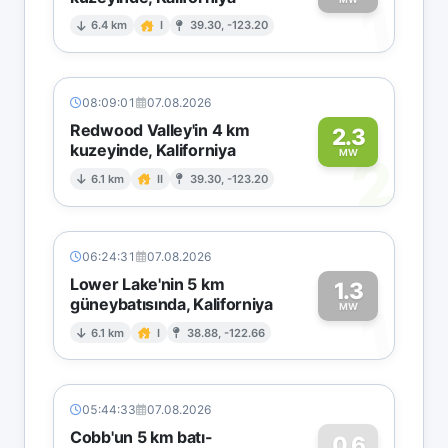
1
6.4 km
I
39.30, -123.20
08:09:01
07.08.2026
Redwood Valley'in 4 km
2.3
kuzeyinde, Kaliforniya
2
MW
6.1 km
II
39.30, -123.20
06:24:31
07.08.2026
Lower Lake'nin 5 km
1.3
güneybatısında, Kaliforniya
1
MW
6.1 km
I
38.88, -122.66
05:44:33
07.08.2026
Cobb'un 5 km batı-
0.6