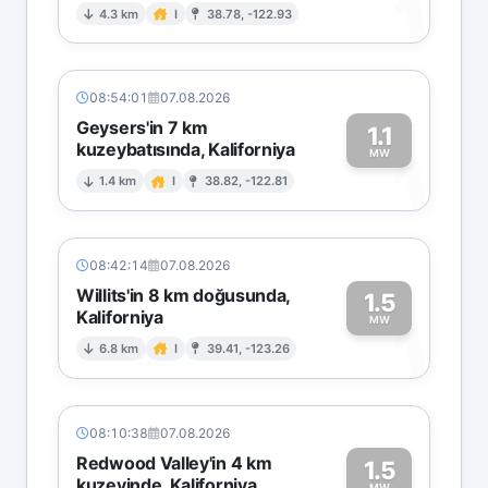
1
4.3 km
I
38.78, -122.93
08:54:01
07.08.2026
Geysers'in 7 km
1.1
kuzeybatısında, Kaliforniya
1
MW
1.4 km
I
38.82, -122.81
08:42:14
07.08.2026
Willits'in 8 km doğusunda,
1.5
Kaliforniya
1
MW
6.8 km
I
39.41, -123.26
08:10:38
07.08.2026
Redwood Valley'in 4 km
1.5
kuzeyinde, Kaliforniya
MW