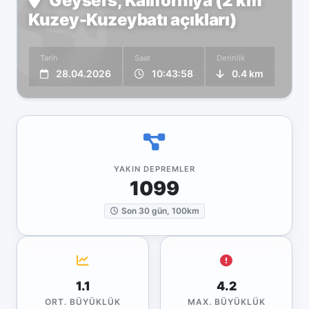
Geysers, Kaliforniya (2 km
Kuzey-Kuzeybatı açıkları)
Tarih
Saat
Derinlik
28.04.2026
10:43:58
0.4 km
YAKIN DEPREMLER
1099
Son 30 gün, 100km
1.1
4.2
ORT. BÜYÜKLÜK
MAX. BÜYÜKLÜK