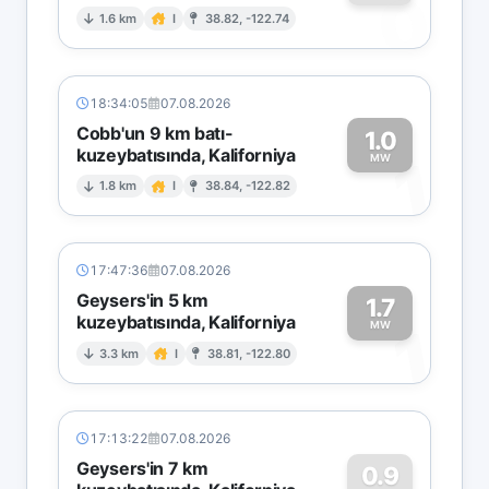
0
1.6 km
I
38.82, -122.74
18:34:05
07.08.2026
Cobb'un 9 km batı-
1.0
kuzeybatısında, Kaliforniya
1
MW
1.8 km
I
38.84, -122.82
17:47:36
07.08.2026
Geysers'in 5 km
1.7
kuzeybatısında, Kaliforniya
1
MW
3.3 km
I
38.81, -122.80
17:13:22
07.08.2026
Geysers'in 7 km
0.9