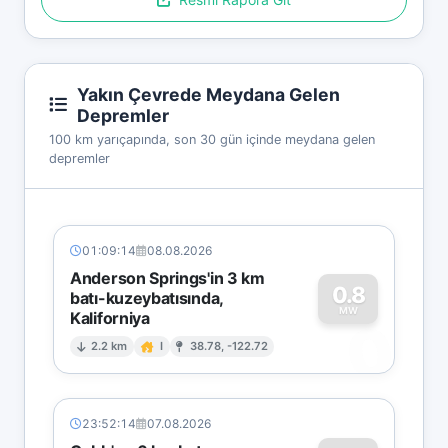
Yakın Çevrede Meydana Gelen
Depremler
100 km yarıçapında, son 30 gün içinde meydana gelen
depremler
01:09:14
08.08.2026
Anderson Springs'in 3 km
0.8
batı-kuzeybatısında,
MW
Kaliforniya
0
2.2 km
I
38.78, -122.72
23:52:14
07.08.2026