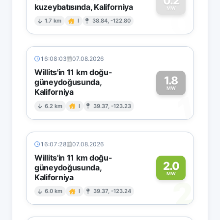
0.2
kuzeybatısında, Kaliforniya
0
MW
1.7 km
I
38.84, -122.80
16:08:03
07.08.2026
Willits'in 11 km doğu-
1.8
güneydoğusunda,
MW
Kaliforniya
1
6.2 km
I
39.37, -123.23
16:07:28
07.08.2026
Willits'in 11 km doğu-
2.0
güneydoğusunda,
MW
Kaliforniya
2
6.0 km
I
39.37, -123.24