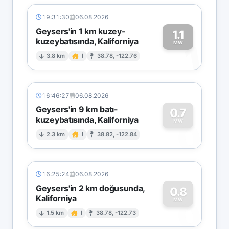
19:31:30
06.08.2026
Geysers'in 1 km kuzey-
1.1
kuzeybatısında, Kaliforniya
1
MW
3.8 km
I
38.78, -122.76
16:46:27
06.08.2026
Geysers'in 9 km batı-
0.7
kuzeybatısında, Kaliforniya
0
MW
2.3 km
I
38.82, -122.84
16:25:24
06.08.2026
Geysers'in 2 km doğusunda,
0.8
Kaliforniya
0
MW
1.5 km
I
38.78, -122.73