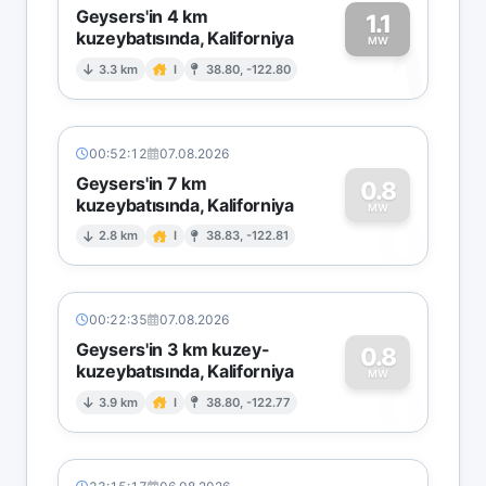
Geysers'in 4 km
1.1
kuzeybatısında, Kaliforniya
1
MW
3.3 km
I
38.80, -122.80
00:52:12
07.08.2026
Geysers'in 7 km
0.8
kuzeybatısında, Kaliforniya
0
MW
2.8 km
I
38.83, -122.81
00:22:35
07.08.2026
Geysers'in 3 km kuzey-
0.8
kuzeybatısında, Kaliforniya
0
MW
3.9 km
I
38.80, -122.77