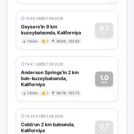
19:59:38
07.08.2026
Geysers'in 9 km
0.7
kuzeybatısında, Kaliforniya
0
MW
1.6 km
I
38.84, -122.82
19:41:38
07.08.2026
Anderson Springs'in 2 km
1.0
batı-kuzeybatısında,
MW
Kaliforniya
1
1.8 km
I
38.78, -122.72
19:35:51
07.08.2026
Cobb'un 2 km batısında,
0.7
Kaliforniya
MW