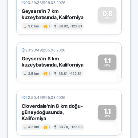
00:29:36
06.08.2026
Geysers'in 7 km
0.8
kuzeybatısında, Kaliforniya
0
MW
3.0 km
I
38.82, -122.81
23:23:49
05.08.2026
Geysers'in 6 km
1.1
kuzeybatısında, Kaliforniya
1
MW
3.5 km
I
38.81, -122.81
22:50:46
05.08.2026
Cloverdale'nin 8 km doğu-
1.1
güneydoğusunda,
MW
Kaliforniya
1
4.2 km
I
38.78, -122.93