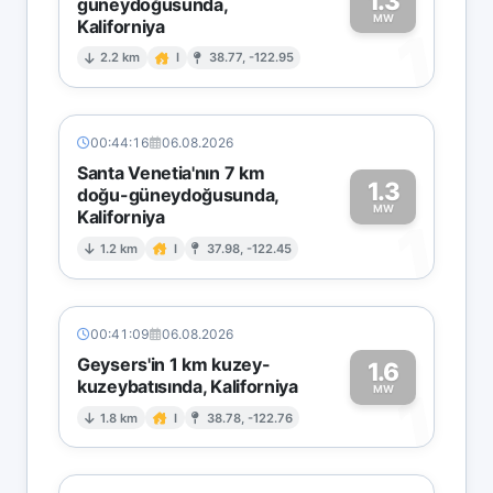
1.3
güneydoğusunda,
MW
Kaliforniya
1
2.2 km
I
38.77, -122.95
00:44:16
06.08.2026
Santa Venetia'nın 7 km
1.3
doğu-güneydoğusunda,
MW
Kaliforniya
1
1.2 km
I
37.98, -122.45
00:41:09
06.08.2026
Geysers'in 1 km kuzey-
1.6
kuzeybatısında, Kaliforniya
1
MW
1.8 km
I
38.78, -122.76