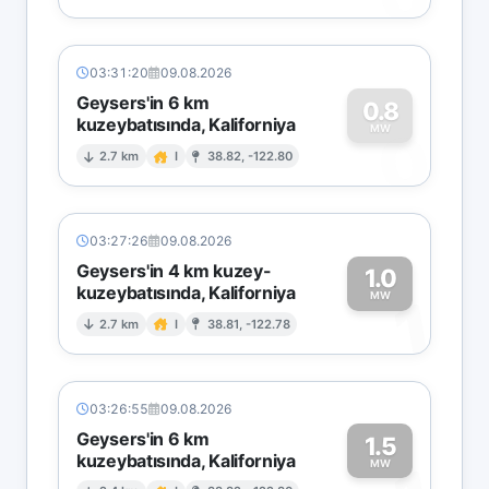
03:31:20
09.08.2026
Geysers'in 6 km
0.8
kuzeybatısında, Kaliforniya
0
MW
2.7 km
I
38.82, -122.80
03:27:26
09.08.2026
Geysers'in 4 km kuzey-
1.0
kuzeybatısında, Kaliforniya
1
MW
2.7 km
I
38.81, -122.78
03:26:55
09.08.2026
Geysers'in 6 km
1.5
kuzeybatısında, Kaliforniya
MW