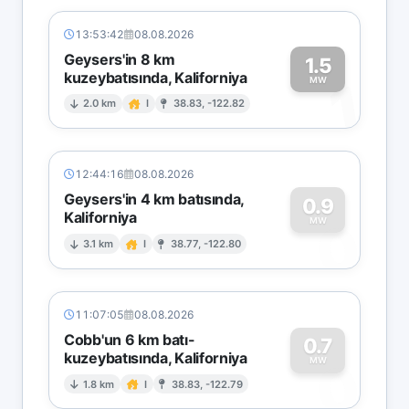
13:53:42
08.08.2026
Geysers'in 8 km
1.5
kuzeybatısında, Kaliforniya
1
MW
2.0 km
I
38.83, -122.82
12:44:16
08.08.2026
Geysers'in 4 km batısında,
0.9
Kaliforniya
0
MW
3.1 km
I
38.77, -122.80
11:07:05
08.08.2026
Cobb'un 6 km batı-
0.7
kuzeybatısında, Kaliforniya
0
MW
1.8 km
I
38.83, -122.79