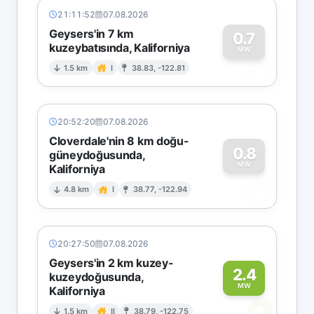
21:11:52
07.08.2026
Geysers'in 7 km
0.7
kuzeybatısında, Kaliforniya
0
MW
1.5 km
I
38.83, -122.81
20:52:20
07.08.2026
Cloverdale'nin 8 km doğu-
0.8
güneydoğusunda,
MW
Kaliforniya
0
4.8 km
I
38.77, -122.94
20:27:50
07.08.2026
Geysers'in 2 km kuzey-
2.4
kuzeydoğusunda,
MW
Kaliforniya
1.5 km
II
38.79, -122.75