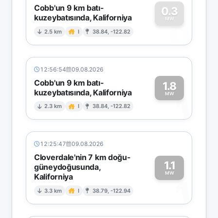
Cobb'un 9 km batı-
0.3
kuzeybatısında, Kaliforniya
0
MW
2.5 km
I
38.84, -122.82
12:56:54
09.08.2026
Cobb'un 9 km batı-
1.8
kuzeybatısında, Kaliforniya
1
MW
2.3 km
I
38.84, -122.82
12:25:47
09.08.2026
Cloverdale'nin 7 km doğu-
1.1
güneydoğusunda,
MW
Kaliforniya
1
3.3 km
I
38.79, -122.94