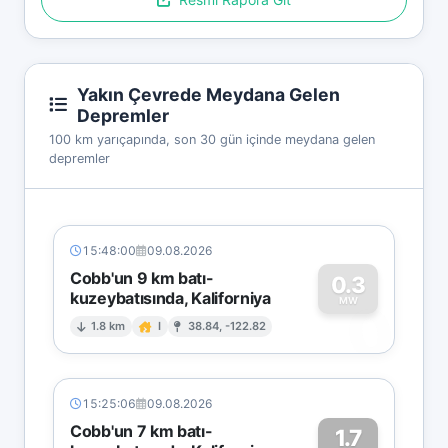
Yakın Çevrede Meydana Gelen
Depremler
100 km yarıçapında, son 30 gün içinde meydana gelen
depremler
15:48:00
09.08.2026
Cobb'un 9 km batı-
0.3
kuzeybatısında, Kaliforniya
0
MW
1.8 km
I
38.84, -122.82
15:25:06
09.08.2026
Cobb'un 7 km batı-
1.7