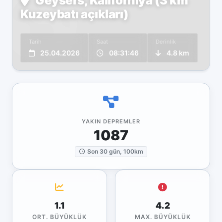
Geysers, Kaliforniya (3 km
Kuzeybatı açıkları)
Tarih
Saat
Derinlik
25.04.2026
08:31:46
4.8 km
YAKIN DEPREMLER
1087
Son 30 gün, 100km
1.1
4.2
ORT. BÜYÜKLÜK
MAX. BÜYÜKLÜK