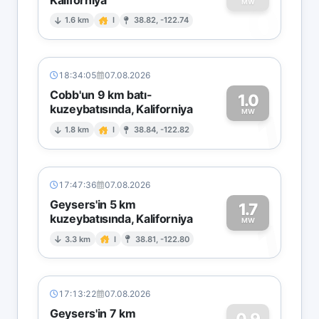
0
MW
1.6 km
I
38.82, -122.74
18:34:05
07.08.2026
Cobb'un 9 km batı-
1.0
kuzeybatısında, Kaliforniya
1
MW
1.8 km
I
38.84, -122.82
17:47:36
07.08.2026
Geysers'in 5 km
1.7
kuzeybatısında, Kaliforniya
1
MW
3.3 km
I
38.81, -122.80
17:13:22
07.08.2026
Geysers'in 7 km
0.9