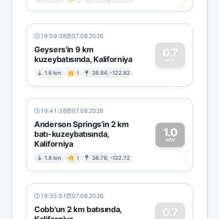
2
19:59:38
07.08.2026
Geysers'in 9 km
0.7
kuzeybatısında, Kaliforniya
0
MW
1.6 km
I
38.84, -122.82
19:41:38
07.08.2026
Anderson Springs'in 2 km
1.0
batı-kuzeybatısında,
MW
Kaliforniya
1
1.8 km
I
38.78, -122.72
19:35:51
07.08.2026
Cobb'un 2 km batısında,
0.7
Kaliforniya