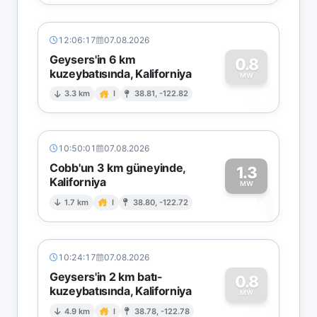
12:06:17
07.08.2026
Geysers'in 6 km
0.8
kuzeybatısında, Kaliforniya
0
MW
3.3 km
I
38.81, -122.82
10:50:01
07.08.2026
Cobb'un 3 km güneyinde,
1.3
Kaliforniya
1
MW
1.7 km
I
38.80, -122.72
10:24:17
07.08.2026
Geysers'in 2 km batı-
0.8
kuzeybatısında, Kaliforniya
0
MW
4.9 km
I
38.78, -122.78