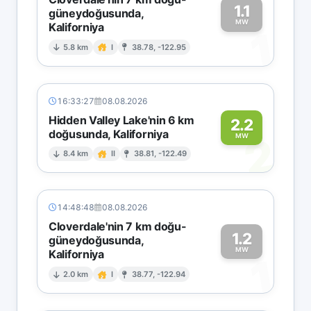
1.1
güneydoğusunda,
MW
Kaliforniya
1
5.8 km
I
38.78, -122.95
16:33:27
08.08.2026
Hidden Valley Lake'nin 6 km
2.2
doğusunda, Kaliforniya
2
MW
8.4 km
II
38.81, -122.49
14:48:48
08.08.2026
Cloverdale'nin 7 km doğu-
1.2
güneydoğusunda,
MW
Kaliforniya
1
2.0 km
I
38.77, -122.94