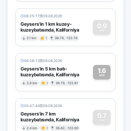
08:25:17
09.08.2026
Geysers'in 1 km kuzey-
0.9
kuzeybatısında, Kaliforniya
0
MW
2.1 km
I
38.78, -122.76
06:28:13
09.08.2026
Geysers'in 5 km batı-
1.6
kuzeybatısında, Kaliforniya
1
MW
2.8 km
I
38.79, -122.81
05:47:44
09.08.2026
Geysers'in 7 km
0.7
kuzeybatısında, Kaliforniya
0
MW
2.4 km
I
38.82, -122.80