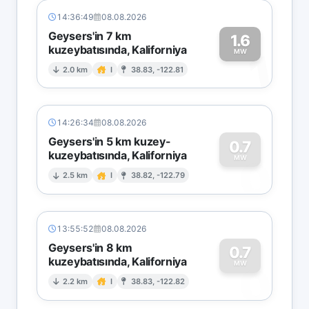
14:36:49
08.08.2026
Geysers'in 7 km
1.6
kuzeybatısında, Kaliforniya
1
MW
2.0 km
I
38.83, -122.81
14:26:34
08.08.2026
Geysers'in 5 km kuzey-
0.7
kuzeybatısında, Kaliforniya
0
MW
2.5 km
I
38.82, -122.79
13:55:52
08.08.2026
Geysers'in 8 km
0.7
kuzeybatısında, Kaliforniya
0
MW
2.2 km
I
38.83, -122.82