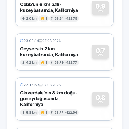
Cobb'un 6 km batı-
0.9
kuzeybatısında, Kaliforniya
0
MW
2.0 km
I
38.84, -122.79
23:03:14
07.08.2026
Geysers'in 2 km
0.7
kuzeybatısında, Kaliforniya
0
MW
4.2 km
I
38.79, -122.77
22:16:53
07.08.2026
Cloverdale'nin 8 km doğu-
0.8
güneydoğusunda,
MW
Kaliforniya
0
5.8 km
I
38.77, -122.94