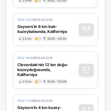
1
2.4 km
I
38.82, -122.80
03:13:23
09.08.2026
Geysers'in 6 km batı-
0.8
kuzeybatısında, Kaliforniya
0
MW
3.5 km
I
38.80, -122.82
02:18:50
09.08.2026
Cloverdale'nin 12 km doğu-
0.7
kuzeydoğusunda,
MW
Kaliforniya
0
2.5 km
I
38.84, -122.88
02:17:08
09.08.2026
Geysers'in 4 km kuzey-
0.2