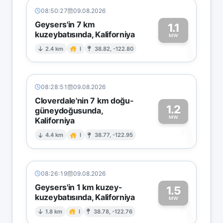
08:50:27
09.08.2026
Geysers'in 7 km
1.1
kuzeybatısında, Kaliforniya
1
MW
2.4 km
I
38.82, -122.80
08:28:51
09.08.2026
Cloverdale'nin 7 km doğu-
1.2
güneydoğusunda,
MW
Kaliforniya
1
4.4 km
I
38.77, -122.95
08:26:19
09.08.2026
Geysers'in 1 km kuzey-
1.5
kuzeybatısında, Kaliforniya
1
MW
1.8 km
I
38.78, -122.76