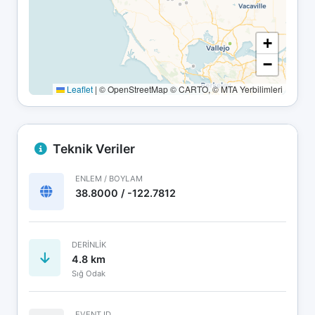
+
−
Leaflet
|
© OpenStreetMap © CARTO, © MTA Yerbilimleri
Teknik Veriler
ENLEM / BOYLAM
38.8000 / -122.7812
DERINLIK
4.8 km
Sığ Odak
EVENT ID