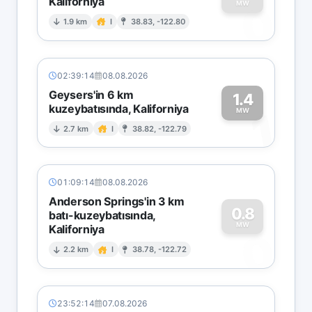
Kaliforniya
0
MW
1.9 km
I
38.83, -122.80
02:39:14
08.08.2026
Geysers'in 6 km
1.4
kuzeybatısında, Kaliforniya
1
MW
2.7 km
I
38.82, -122.79
01:09:14
08.08.2026
Anderson Springs'in 3 km
0.8
batı-kuzeybatısında,
MW
Kaliforniya
0
2.2 km
I
38.78, -122.72
23:52:14
07.08.2026