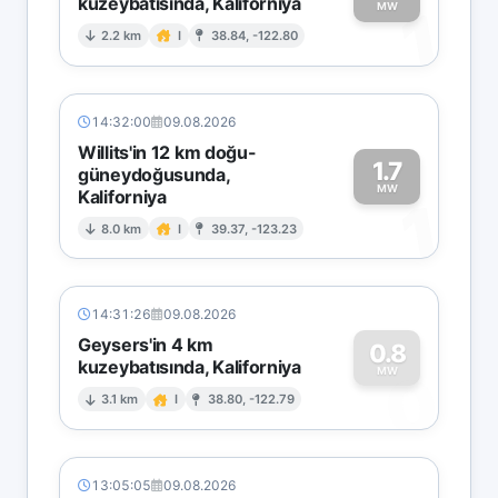
kuzeybatısında, Kaliforniya
1
MW
2.2 km
I
38.84, -122.80
14:32:00
09.08.2026
Willits'in 12 km doğu-
1.7
güneydoğusunda,
MW
Kaliforniya
1
8.0 km
I
39.37, -123.23
14:31:26
09.08.2026
Geysers'in 4 km
0.8
kuzeybatısında, Kaliforniya
0
MW
3.1 km
I
38.80, -122.79
13:05:05
09.08.2026