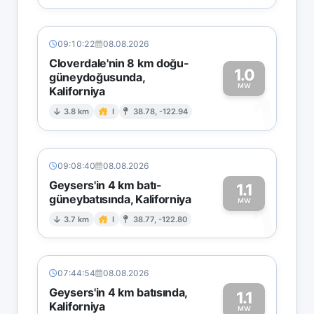
09:10:22
08.08.2026
Cloverdale'nin 8 km doğu-
1.0
güneydoğusunda,
MW
Kaliforniya
1
3.8 km
I
38.78, -122.94
09:08:40
08.08.2026
Geysers'in 4 km batı-
1.1
güneybatısında, Kaliforniya
1
MW
3.7 km
I
38.77, -122.80
07:44:54
08.08.2026
Geysers'in 4 km batısında,
1.1
Kaliforniya
MW