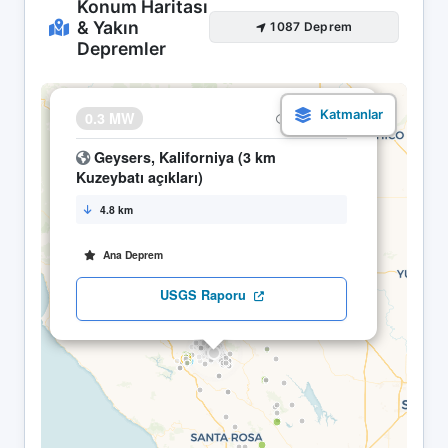
Konum Haritası
& Yakın
1087 Deprem
Depremler
×
0.3 MW
25.04 08:31
Geysers, Kaliforniya (3 km
Kuzeybatı açıkları)
4.8 km
Ana Deprem
USGS Raporu