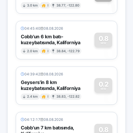
1
3.0 km
I
38.77, -122.80
04:45:40
08.08.2026
Cobb'un 6 km batı-
0.8
kuzeybatısında, Kaliforniya
0
MW
2.0 km
I
38.84, -122.79
04:39:42
08.08.2026
Geysers'in 8 km
0.2
kuzeybatısında, Kaliforniya
0
MW
2.4 km
I
38.83, -122.82
04:12:17
08.08.2026
Cobb'un 7 km batısında,
0.8