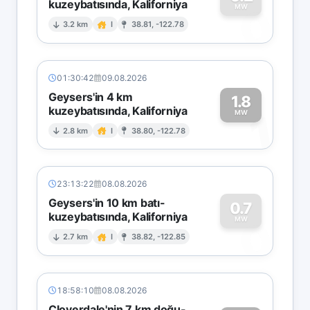
kuzeybatısında, Kaliforniya
0
MW
3.2 km
I
38.81, -122.78
01:30:42
09.08.2026
Geysers'in 4 km
1.8
kuzeybatısında, Kaliforniya
1
MW
2.8 km
I
38.80, -122.78
23:13:22
08.08.2026
Geysers'in 10 km batı-
0.7
kuzeybatısında, Kaliforniya
0
MW
2.7 km
I
38.82, -122.85
18:58:10
08.08.2026
Cloverdale'nin 7 km doğu-