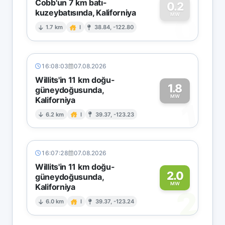
Cobb'un 7 km batı-
0.2
kuzeybatısında, Kaliforniya
0
MW
1.7 km
I
38.84, -122.80
16:08:03
07.08.2026
Willits'in 11 km doğu-
1.8
güneydoğusunda,
MW
Kaliforniya
1
6.2 km
I
39.37, -123.23
16:07:28
07.08.2026
Willits'in 11 km doğu-
2.0
güneydoğusunda,
MW
Kaliforniya
2
6.0 km
I
39.37, -123.24