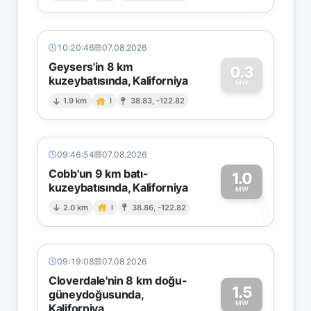
10:20:46
07.08.2026
Geysers'in 8 km
0.3
kuzeybatısında, Kaliforniya
0
MW
1.9 km
I
38.83, -122.82
09:46:54
07.08.2026
Cobb'un 9 km batı-
1.0
kuzeybatısında, Kaliforniya
1
MW
2.0 km
I
38.86, -122.82
09:19:08
07.08.2026
Cloverdale'nin 8 km doğu-
1.5
güneydoğusunda,
MW
Kaliforniya