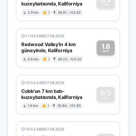
kuzeybatısında, Kaliforniya
0
MW
2.9 km
I
38.81, -122.82
17:03:59
07.08.2026
Redwood Valley'in 4 km
1.8
güneyinde, Kaliforniya
1
MW
0.6 km
I
39.23, -123.20
16:53:54
07.08.2026
Cobb'un 7 km batı-
0.5
kuzeybatısında, Kaliforniya
0
MW
1.9 km
I
38.84, -122.80
16:53:48
07.08.2026