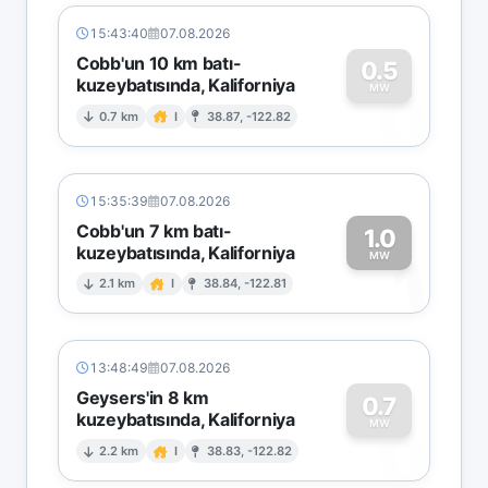
15:43:40
07.08.2026
Cobb'un 10 km batı-
0.5
kuzeybatısında, Kaliforniya
0
MW
0.7 km
I
38.87, -122.82
15:35:39
07.08.2026
Cobb'un 7 km batı-
1.0
kuzeybatısında, Kaliforniya
1
MW
2.1 km
I
38.84, -122.81
13:48:49
07.08.2026
Geysers'in 8 km
0.7
kuzeybatısında, Kaliforniya
0
MW
2.2 km
I
38.83, -122.82