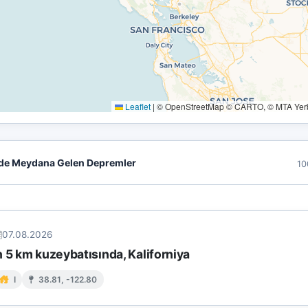
Leaflet
|
© OpenStreetMap © CARTO, © MTA Yerbi
de Meydana Gelen Depremler
10
07.08.2026
 5 km kuzeybatısında, Kaliforniya
I
38.81, -122.80