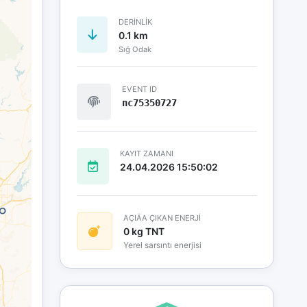
DERINLIK
0.1 km
Sığ Odak
EVENT ID
nc75350727
KAYIT ZAMANI
24.04.2026 15:50:02
AÇIÄA ÇIKAN ENERJİ
0 kg TNT
Yerel sarsıntı enerjisi