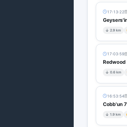
17:13:22
Geysers'in
2.9 km
17:03:59
Redwood V
0.6 km
16:53:54
Cobb'un 7 
1.9 km