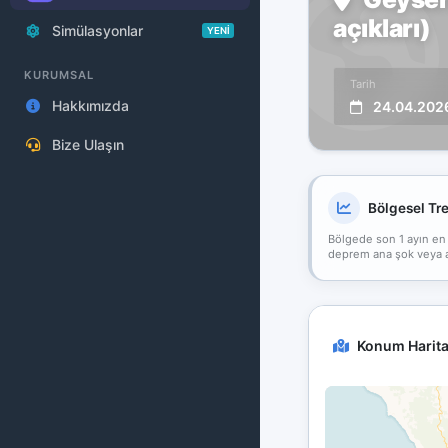
açıkları)
Simülasyonlar
YENİ
KURUMSAL
Tarih
Hakkımızda
24.04.202
Bize Ulaşın
Bölgesel Tr
Bölgede son 1 ayın en
deprem ana şok veya art
Konum Harita