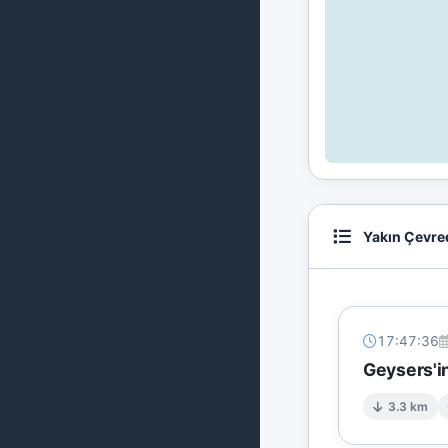
Yakın Çevre
17:47:36
Geysers'in
3.3 km