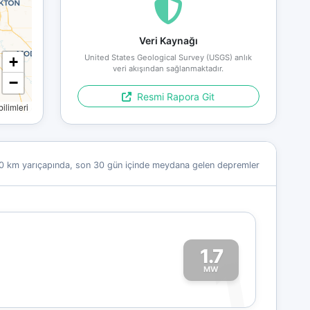
Veri Kaynağı
United States Geological Survey (USGS) anlık
+
veri akışından sağlanmaktadır.
−
Resmi Rapora Git
limleri
0 km yarıçapında, son 30 gün içinde meydana gelen depremler
1.7
1
MW