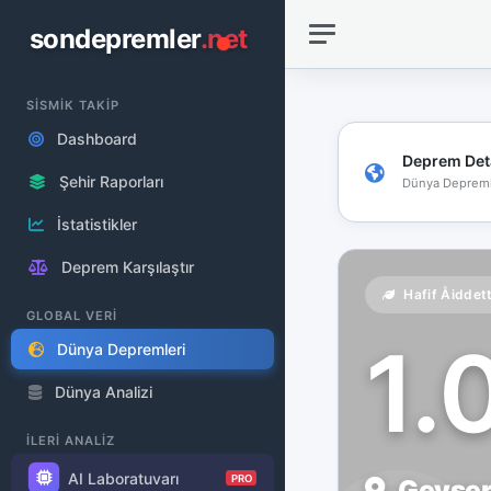
sondepremler
.net
SİSMİK TAKİP
Dashboard
Deprem Det
Şehir Raporları
Dünya Depreml
İstatistikler
Deprem Karşılaştır
Hafif Åiddet
GLOBAL VERİ
1.
Dünya Depremleri
Dünya Analizi
İLERİ ANALİZ
AI Laboratuvarı
PRO
Geyser