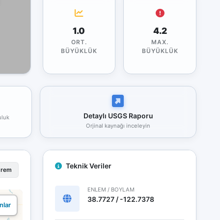
1.0
4.2
ORT.
MAX.
BÜYÜKLÜK
BÜYÜKLÜK
Detaylı USGS Raporu
uluk
Orjinal kaynağı inceleyin
Teknik Veriler
prem
ENLEM / BOYLAM
38.7727 / -122.7378