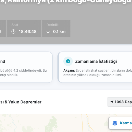
Saat
Derinlik
6
18:46:48
0.1 km
end
Zamanlama İstatistiği
 büyüğü 4.2 şiddetindeydi. Bu
Akşam:
Evde istirahat saatleri, binaların dol
çı olabilir.
oranının yüksek olduğu zaman dilimi.
sı & Yakın Depremler
1098 De