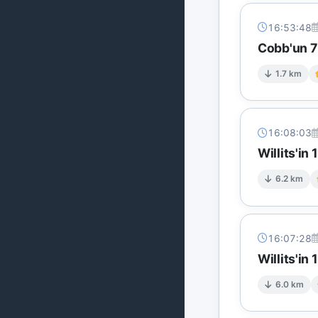
16:53:48
Cobb'un 7 
1.7 km
16:08:03
Willits'i
6.2 km
16:07:28
Willits'i
6.0 km