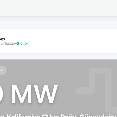
İnternet
bağlantınız
koptu!
Çevrimdışı
moddasınız.
ayı
eri (USGS)
•
Onaylı
te
0 MW
s, Kaliforniya (2 km Doğu-Güneydoğu