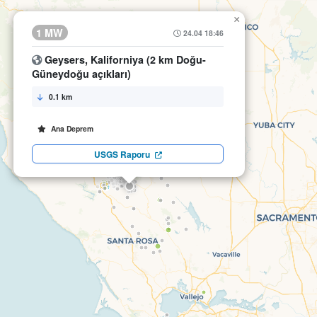
×
1 MW
24.04 18:46
Geysers, Kaliforniya (2 km Doğu-
Güneydoğu açıkları)
0.1 km
Ana Deprem
USGS Raporu