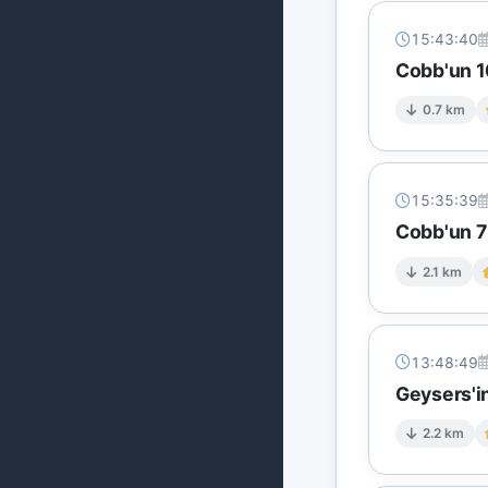
15:43:40
Cobb'un 1
0.7 km
15:35:39
Cobb'un 7 
2.1 km
13:48:49
Geysers'in
2.2 km