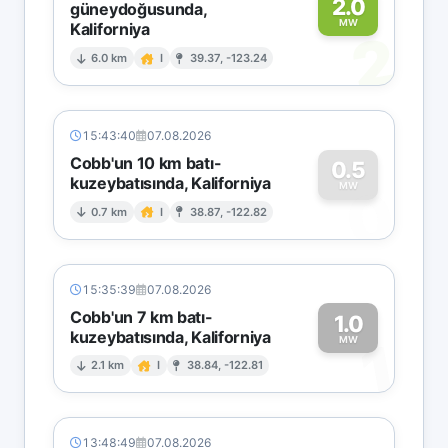
2.0
güneydoğusunda,
MW
Kaliforniya
2
6.0 km
I
39.37, -123.24
15:43:40
07.08.2026
Cobb'un 10 km batı-
0.5
kuzeybatısında, Kaliforniya
0
MW
0.7 km
I
38.87, -122.82
15:35:39
07.08.2026
Cobb'un 7 km batı-
1.0
kuzeybatısında, Kaliforniya
1
MW
2.1 km
I
38.84, -122.81
13:48:49
07.08.2026