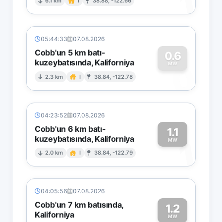
1
6.1 km
I
38.88, -122.66
05:44:33
07.08.2026
Cobb'un 5 km batı-
0.6
kuzeybatısında, Kaliforniya
0
MW
2.3 km
I
38.84, -122.78
04:23:52
07.08.2026
Cobb'un 6 km batı-
1.1
kuzeybatısında, Kaliforniya
1
MW
2.0 km
I
38.84, -122.79
04:05:56
07.08.2026
Cobb'un 7 km batısında,
1.2
Kaliforniya
MW