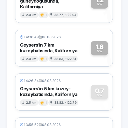
güneydoğusunda,
MW
Kaliforniya
1
2.0 km
I
38.77, -122.94
14:36:49
08.08.2026
Geysers'in 7 km
1.6
kuzeybatısında, Kaliforniya
1
MW
2.0 km
I
38.83, -122.81
14:26:34
08.08.2026
Geysers'in 5 km kuzey-
0.7
kuzeybatısında, Kaliforniya
0
MW
2.5 km
I
38.82, -122.79
13:55:52
08.08.2026