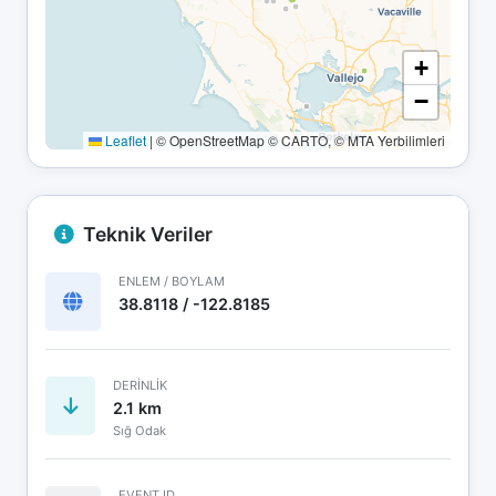
+
−
Leaflet
|
© OpenStreetMap © CARTO, © MTA Yerbilimleri
Teknik Veriler
ENLEM / BOYLAM
38.8118 / -122.8185
DERINLIK
2.1 km
Sığ Odak
EVENT ID