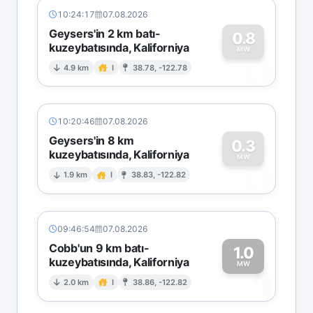
10:24:17
07.08.2026
Geysers'in 2 km batı-
0.8
kuzeybatısında, Kaliforniya
0
MW
4.9 km
I
38.78, -122.78
10:20:46
07.08.2026
Geysers'in 8 km
0.3
kuzeybatısında, Kaliforniya
0
MW
1.9 km
I
38.83, -122.82
09:46:54
07.08.2026
Cobb'un 9 km batı-
1.0
kuzeybatısında, Kaliforniya
1
MW
2.0 km
I
38.86, -122.82