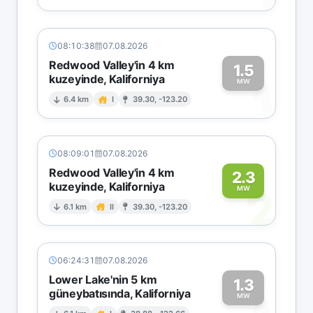
08:10:38
07.08.2026
Redwood Valley'in 4 km
1.5
kuzeyinde, Kaliforniya
1
MW
6.4 km
I
39.30, -123.20
08:09:01
07.08.2026
Redwood Valley'in 4 km
2.3
kuzeyinde, Kaliforniya
2
MW
6.1 km
II
39.30, -123.20
06:24:31
07.08.2026
Lower Lake'nin 5 km
1.3
güneybatısında, Kaliforniya
MW