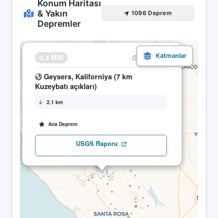
Konum Haritası
& Yakın
1096 Deprem
Depremler
×
0.4 MW
24.04 23:35
Geysers, Kaliforniya (7 km
Kuzeybatı açıkları)
2.1 km
Ana Deprem
USGS Raporu