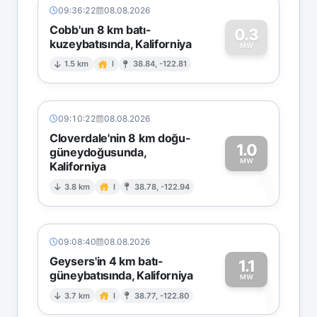
09:36:22
08.08.2026
Cobb'un 8 km batı-
0.3
kuzeybatısında, Kaliforniya
0
MW
1.5 km
I
38.84, -122.81
09:10:22
08.08.2026
Cloverdale'nin 8 km doğu-
1.0
güneydoğusunda,
MW
Kaliforniya
1
3.8 km
I
38.78, -122.94
09:08:40
08.08.2026
Geysers'in 4 km batı-
1.1
güneybatısında, Kaliforniya
1
MW
3.7 km
I
38.77, -122.80