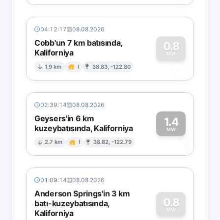
04:12:17
08.08.2026
Cobb'un 7 km batısında,
0.8
Kaliforniya
0
MW
1.9 km
I
38.83, -122.80
02:39:14
08.08.2026
Geysers'in 6 km
1.4
kuzeybatısında, Kaliforniya
1
MW
2.7 km
I
38.82, -122.79
01:09:14
08.08.2026
Anderson Springs'in 3 km
0.8
batı-kuzeybatısında,
MW
Kaliforniya