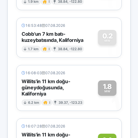
0
1.9 km
I
38.84, -122.80
16:53:48
07.08.2026
Cobb'un 7 km batı-
0.2
kuzeybatısında, Kaliforniya
0
MW
1.7 km
I
38.84, -122.80
16:08:03
07.08.2026
Willits'in 11 km doğu-
1.8
güneydoğusunda,
MW
Kaliforniya
1
6.2 km
I
39.37, -123.23
16:07:28
07.08.2026
Willits'in 11 km doğu-