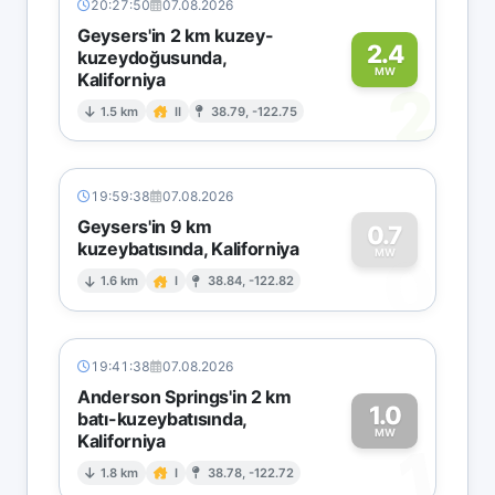
20:27:50
07.08.2026
Geysers'in 2 km kuzey-
2.4
kuzeydoğusunda,
MW
Kaliforniya
2
1.5 km
II
38.79, -122.75
19:59:38
07.08.2026
Geysers'in 9 km
0.7
kuzeybatısında, Kaliforniya
0
MW
1.6 km
I
38.84, -122.82
19:41:38
07.08.2026
Anderson Springs'in 2 km
1.0
batı-kuzeybatısında,
MW
Kaliforniya
1
1.8 km
I
38.78, -122.72