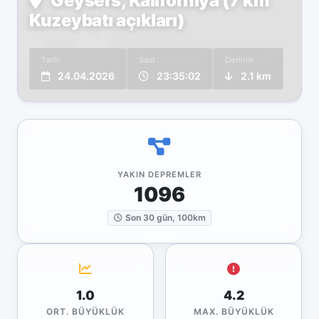
Geysers, Kaliforniya (7 km
Kuzeybatı açıkları)
Tarih
Saat
Derinlik
24.04.2026
23:35:02
2.1 km
YAKIN DEPREMLER
1096
Son 30 gün, 100km
1.0
4.2
ORT. BÜYÜKLÜK
MAX. BÜYÜKLÜK