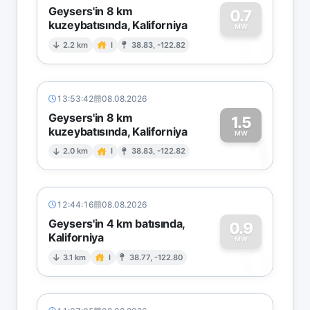
Geysers'in 8 km
0.7
kuzeybatısında, Kaliforniya
0
MW
2.2 km
I
38.83, -122.82
13:53:42
08.08.2026
Geysers'in 8 km
1.5
kuzeybatısında, Kaliforniya
1
MW
2.0 km
I
38.83, -122.82
12:44:16
08.08.2026
Geysers'in 4 km batısında,
0.9
Kaliforniya
0
MW
3.1 km
I
38.77, -122.80