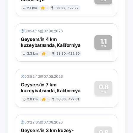
1
MW
2.1 km
I
38.83, -122.77
00:54:15
07.08.2026
Geysers'in 4 km
1.1
kuzeybatısında, Kaliforniya
1
MW
3.3 km
I
38.80, -122.80
00:52:12
07.08.2026
Geysers'in 7 km
0.8
kuzeybatısında, Kaliforniya
0
MW
2.8 km
I
38.83, -122.81
00:22:35
07.08.2026
Geysers'in 3 km kuzey-
0.8