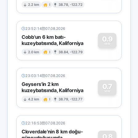
0
2.2 km
I
38.78, -122.72
23:52:14
07.08.2026
Cobb'un 6 km batı-
0.9
kuzeybatısında, Kaliforniya
0
MW
2.0 km
I
38.84, -122.79
23:03:14
07.08.2026
Geysers'in 2 km
0.7
kuzeybatısında, Kaliforniya
0
MW
4.2 km
I
38.79, -122.77
22:16:53
07.08.2026
Cloverdale'nin 8 km doğu-
0.8
güneydoğusunda,