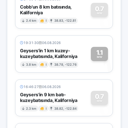
Cobb'un 8 km batısında,
0.7
Kaliforniya
0
MW
2.4 km
I
38.83, -122.81
19:31:30
06.08.2026
Geysers'in 1 km kuzey-
1.1
kuzeybatısında, Kaliforniya
1
MW
3.8 km
I
38.78, -122.76
16:46:27
06.08.2026
Geysers'in 9 km batı-
0.7
kuzeybatısında, Kaliforniya
0
MW
2.3 km
I
38.82, -122.84