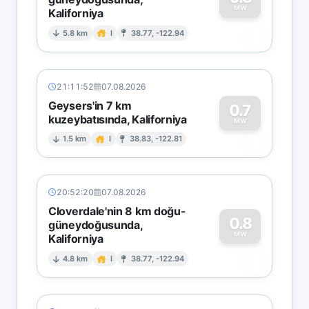
MW
Kaliforniya
0
5.8 km
I
38.77, -122.94
21:11:52
07.08.2026
Geysers'in 7 km
0.7
kuzeybatısında, Kaliforniya
0
MW
1.5 km
I
38.83, -122.81
20:52:20
07.08.2026
Cloverdale'nin 8 km doğu-
0.8
güneydoğusunda,
MW
Kaliforniya
0
4.8 km
I
38.77, -122.94