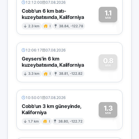
12:12:00
07.08.2026
Cobb'un 6 km batı-
1.1
kuzeybatısında, Kaliforniya
1
MW
2.3 km
I
38.84, -122.78
12:06:17
07.08.2026
Geysers'in 6 km
0.8
kuzeybatısında, Kaliforniya
0
MW
3.3 km
I
38.81, -122.82
10:50:01
07.08.2026
Cobb'un 3 km güneyinde,
1.3
Kaliforniya
1
MW
1.7 km
I
38.80, -122.72