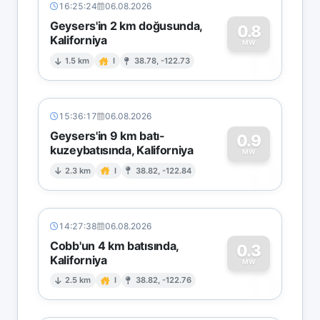
16:25:24
06.08.2026
Geysers'in 2 km doğusunda,
0.8
Kaliforniya
0
MW
1.5 km
I
38.78, -122.73
15:36:17
06.08.2026
Geysers'in 9 km batı-
0.9
kuzeybatısında, Kaliforniya
0
MW
2.3 km
I
38.82, -122.84
14:27:38
06.08.2026
Cobb'un 4 km batısında,
0.3
Kaliforniya
0
MW
2.5 km
I
38.82, -122.76