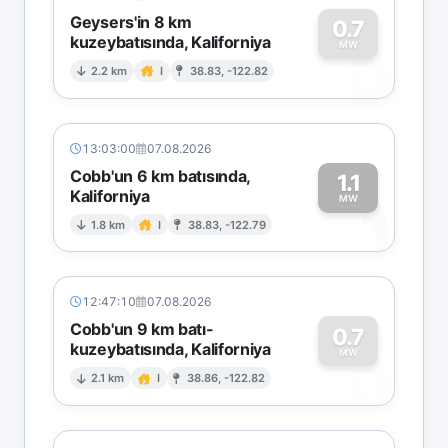
Geysers'in 8 km
0.7
kuzeybatısında, Kaliforniya
0
MW
2.2 km
I
38.83, -122.82
13:03:00
07.08.2026
Cobb'un 6 km batısında,
1.1
Kaliforniya
1
MW
1.8 km
I
38.83, -122.79
12:47:10
07.08.2026
Cobb'un 9 km batı-
0.7
kuzeybatısında, Kaliforniya
0
MW
2.1 km
I
38.86, -122.82