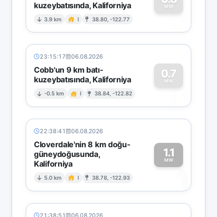
kuzeybatısında, Kaliforniya
0
MW
3.9 km
I
38.80, -122.77
23:15:17
06.08.2026
Cobb'un 9 km batı-
0.7
kuzeybatısında, Kaliforniya
0
MW
-0.5 km
I
38.84, -122.82
22:38:41
06.08.2026
Cloverdale'nin 8 km doğu-
1.1
güneydoğusunda,
MW
Kaliforniya
1
5.0 km
I
38.78, -122.93
21:38:51
06.08.2026