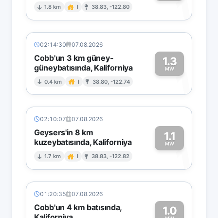
1
1.8 km
I
38.83, -122.80
02:14:30
07.08.2026
Cobb'un 3 km güney-
1.3
güneybatısında, Kaliforniya
1
MW
0.4 km
I
38.80, -122.74
02:10:07
07.08.2026
Geysers'in 8 km
1.1
kuzeybatısında, Kaliforniya
1
MW
1.7 km
I
38.83, -122.82
01:20:35
07.08.2026
Cobb'un 4 km batısında,
1.0
Kaliforniya