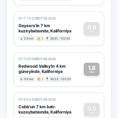
17:13:22
07.08.2026
Geysers'in 7 km
0.9
kuzeybatısında, Kaliforniya
0
MW
2.9 km
I
38.81, -122.82
17:03:59
07.08.2026
Redwood Valley'in 4 km
1.8
güneyinde, Kaliforniya
1
MW
0.6 km
I
39.23, -123.20
16:53:54
07.08.2026
Cobb'un 7 km batı-
0.5
kuzeybatısında, Kaliforniya
MW