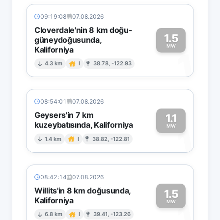
09:19:08
07.08.2026
Cloverdale'nin 8 km doğu-
1.5
güneydoğusunda,
MW
Kaliforniya
1
4.3 km
I
38.78, -122.93
08:54:01
07.08.2026
Geysers'in 7 km
1.1
kuzeybatısında, Kaliforniya
1
MW
1.4 km
I
38.82, -122.81
08:42:14
07.08.2026
Willits'in 8 km doğusunda,
1.5
Kaliforniya
1
MW
6.8 km
I
39.41, -123.26