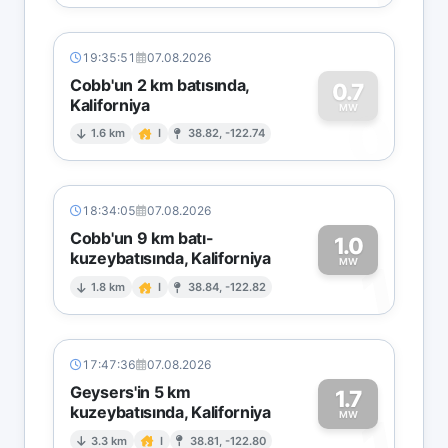
19:35:51
07.08.2026
Cobb'un 2 km batısında,
0.7
Kaliforniya
0
MW
1.6 km
I
38.82, -122.74
18:34:05
07.08.2026
Cobb'un 9 km batı-
1.0
kuzeybatısında, Kaliforniya
1
MW
1.8 km
I
38.84, -122.82
17:47:36
07.08.2026
Geysers'in 5 km
1.7
kuzeybatısında, Kaliforniya
1
MW
3.3 km
I
38.81, -122.80