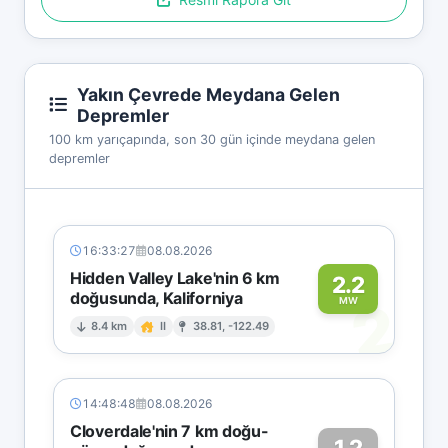
Yakın Çevrede Meydana Gelen
Depremler
100 km yarıçapında, son 30 gün içinde meydana gelen
depremler
16:33:27
08.08.2026
Hidden Valley Lake'nin 6 km
2.2
doğusunda, Kaliforniya
2
MW
8.4 km
II
38.81, -122.49
14:48:48
08.08.2026
Cloverdale'nin 7 km doğu-
1.2