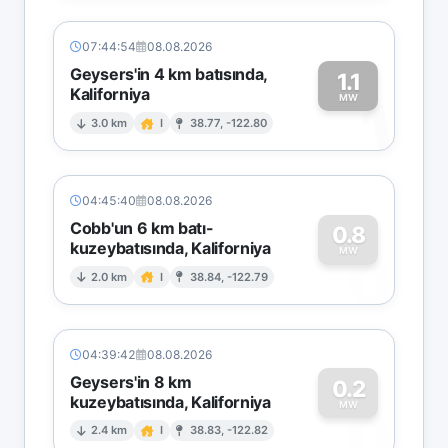
07:44:54
08.08.2026
Geysers'in 4 km batısında,
1.1
Kaliforniya
1
MW
3.0 km
I
38.77, -122.80
04:45:40
08.08.2026
Cobb'un 6 km batı-
0.8
kuzeybatısında, Kaliforniya
0
MW
2.0 km
I
38.84, -122.79
04:39:42
08.08.2026
Geysers'in 8 km
0.2
kuzeybatısında, Kaliforniya
0
MW
2.4 km
I
38.83, -122.82