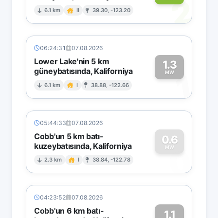
2
6.1 km
II
39.30, -123.20
06:24:31
07.08.2026
Lower Lake'nin 5 km
1.3
güneybatısında, Kaliforniya
1
MW
6.1 km
I
38.88, -122.66
05:44:33
07.08.2026
Cobb'un 5 km batı-
0.6
kuzeybatısında, Kaliforniya
0
MW
2.3 km
I
38.84, -122.78
04:23:52
07.08.2026
Cobb'un 6 km batı-
1.1