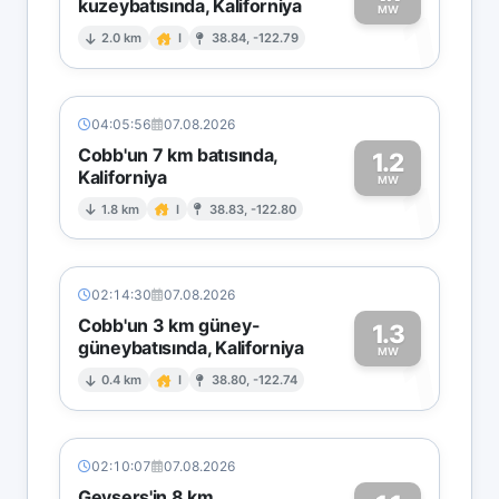
kuzeybatısında, Kaliforniya
1
MW
2.0 km
I
38.84, -122.79
04:05:56
07.08.2026
Cobb'un 7 km batısında,
1.2
Kaliforniya
1
MW
1.8 km
I
38.83, -122.80
02:14:30
07.08.2026
Cobb'un 3 km güney-
1.3
güneybatısında, Kaliforniya
1
MW
0.4 km
I
38.80, -122.74
02:10:07
07.08.2026
Geysers'in 8 km