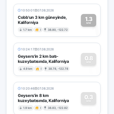
10:50:01
07.08.2026
Cobb'un 3 km güneyinde,
1.3
Kaliforniya
1
MW
1.7 km
I
38.80, -122.72
10:24:17
07.08.2026
Geysers'in 2 km batı-
0.8
kuzeybatısında, Kaliforniya
0
MW
4.9 km
I
38.78, -122.78
10:20:46
07.08.2026
Geysers'in 8 km
0.3
kuzeybatısında, Kaliforniya
0
MW
1.9 km
I
38.83, -122.82