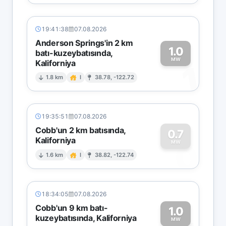
19:41:38
07.08.2026
Anderson Springs'in 2 km
1.0
batı-kuzeybatısında,
MW
Kaliforniya
1
1.8 km
I
38.78, -122.72
19:35:51
07.08.2026
Cobb'un 2 km batısında,
0.7
Kaliforniya
0
MW
1.6 km
I
38.82, -122.74
18:34:05
07.08.2026
Cobb'un 9 km batı-
1.0
kuzeybatısında, Kaliforniya
MW