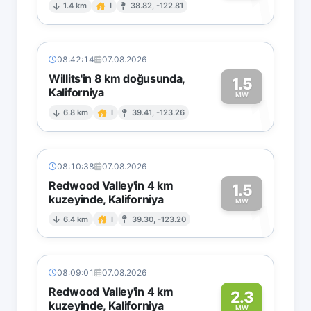
1
1.4 km
I
38.82, -122.81
08:42:14
07.08.2026
Willits'in 8 km doğusunda,
1.5
Kaliforniya
1
MW
6.8 km
I
39.41, -123.26
08:10:38
07.08.2026
Redwood Valley'in 4 km
1.5
kuzeyinde, Kaliforniya
1
MW
6.4 km
I
39.30, -123.20
08:09:01
07.08.2026
Redwood Valley'in 4 km
2.3
kuzeyinde, Kaliforniya
MW