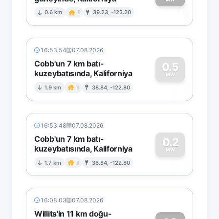
1
0.6 km
I
39.23, -123.20
16:53:54
07.08.2026
Cobb'un 7 km batı-
0.5
kuzeybatısında, Kaliforniya
0
MW
1.9 km
I
38.84, -122.80
16:53:48
07.08.2026
Cobb'un 7 km batı-
0.2
kuzeybatısında, Kaliforniya
0
MW
1.7 km
I
38.84, -122.80
16:08:03
07.08.2026
Willits'in 11 km doğu-