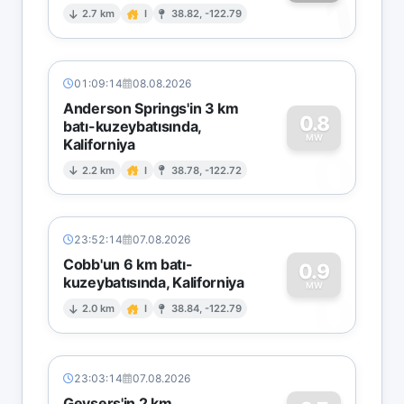
1
2.7 km
I
38.82, -122.79
01:09:14
08.08.2026
Anderson Springs'in 3 km
0.8
batı-kuzeybatısında,
MW
Kaliforniya
0
2.2 km
I
38.78, -122.72
23:52:14
07.08.2026
Cobb'un 6 km batı-
0.9
kuzeybatısında, Kaliforniya
0
MW
2.0 km
I
38.84, -122.79
23:03:14
07.08.2026
Geysers'in 2 km