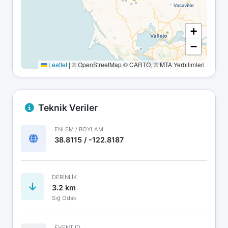
+
−
Leaflet
|
© OpenStreetMap © CARTO, © MTA Yerbilimleri
Teknik Veriler
ENLEM / BOYLAM
38.8115 / -122.8187
DERINLIK
3.2 km
Sığ Odak
EVENT ID