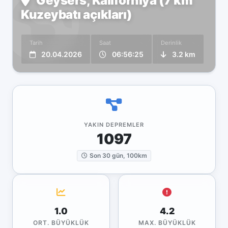
Geysers, Kaliforniya (7 km
Kuzeybatı açıkları)
Tarih
Saat
Derinlik
20.04.2026
06:56:25
3.2 km
YAKIN DEPREMLER
1097
Son 30 gün, 100km
1.0
4.2
ORT. BÜYÜKLÜK
MAX. BÜYÜKLÜK