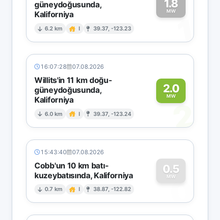
1.8
güneydoğusunda,
MW
Kaliforniya
1
6.2 km
I
39.37, -123.23
16:07:28
07.08.2026
Willits'in 11 km doğu-
2.0
güneydoğusunda,
MW
Kaliforniya
2
6.0 km
I
39.37, -123.24
15:43:40
07.08.2026
Cobb'un 10 km batı-
0.5
kuzeybatısında, Kaliforniya
0
MW
0.7 km
I
38.87, -122.82