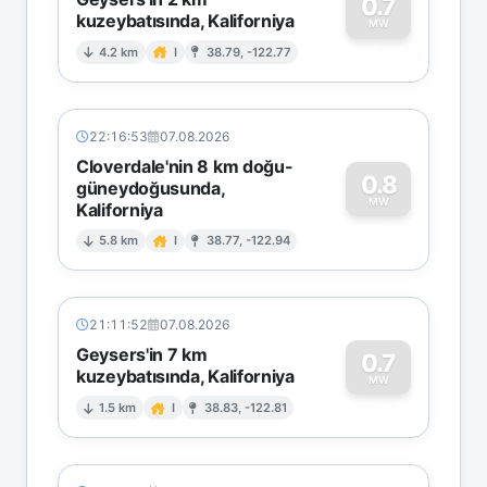
0.7
kuzeybatısında, Kaliforniya
0
MW
4.2 km
I
38.79, -122.77
22:16:53
07.08.2026
Cloverdale'nin 8 km doğu-
0.8
güneydoğusunda,
MW
Kaliforniya
0
5.8 km
I
38.77, -122.94
21:11:52
07.08.2026
Geysers'in 7 km
0.7
kuzeybatısında, Kaliforniya
0
MW
1.5 km
I
38.83, -122.81