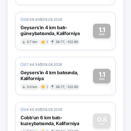
09:08:40
08.08.2026
Geysers'in 4 km batı-
1.1
güneybatısında, Kaliforniya
1
MW
3.7 km
I
38.77, -122.80
07:44:54
08.08.2026
Geysers'in 4 km batısında,
1.1
Kaliforniya
1
MW
3.0 km
I
38.77, -122.80
04:45:40
08.08.2026
Cobb'un 6 km batı-
0.8
kuzeybatısında, Kaliforniya
MW