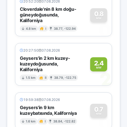
20:52:20
07.08.2026
Cloverdale'nin 8 km doğu-
0.8
güneydoğusunda,
MW
Kaliforniya
0
4.8 km
I
38.77, -122.94
20:27:50
07.08.2026
Geysers'in 2 km kuzey-
2.4
kuzeydoğusunda,
MW
Kaliforniya
2
1.5 km
II
38.79, -122.75
19:59:38
07.08.2026
Geysers'in 9 km
0.7
kuzeybatısında, Kaliforniya
0
MW
1.6 km
I
38.84, -122.82