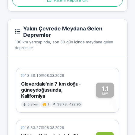
Yakın Çevrede Meydana Gelen
Depremler
100 km yarıçapında, son 30 gün içinde meydana gelen
depremler
18:58:10
08.08.2026
Cloverdale'nin 7 km doğu-
1.1
güneydoğusunda,
MW
Kaliforniya
1
5.8 km
I
38.78, -122.95
16:33:27
08.08.2026