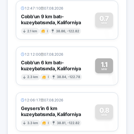
12:47:10
07.08.2026
Cobb'un 9 km batı-
0.7
kuzeybatısında, Kaliforniya
0
MW
2.1 km
I
38.86, -122.82
12:12:00
07.08.2026
Cobb'un 6 km batı-
1.1
kuzeybatısında, Kaliforniya
1
MW
2.3 km
I
38.84, -122.78
12:06:17
07.08.2026
Geysers'in 6 km
0.8
kuzeybatısında, Kaliforniya
0
MW
3.3 km
I
38.81, -122.82