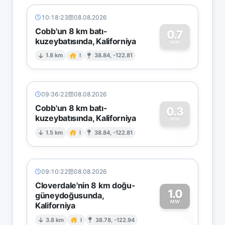
10:18:23
08.08.2026
Cobb'un 8 km batı-
0.7
kuzeybatısında, Kaliforniya
0
MW
1.8 km
I
38.84, -122.81
09:36:22
08.08.2026
Cobb'un 8 km batı-
0.3
kuzeybatısında, Kaliforniya
0
MW
1.5 km
I
38.84, -122.81
09:10:22
08.08.2026
Cloverdale'nin 8 km doğu-
1.0
güneydoğusunda,
MW
Kaliforniya
1
3.8 km
I
38.78, -122.94