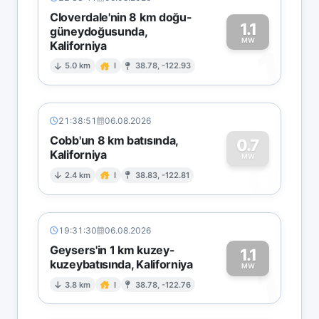
Cloverdale'nin 8 km doğu-
1.1
güneydoğusunda,
MW
Kaliforniya
1
5.0 km
I
38.78, -122.93
21:38:51
06.08.2026
Cobb'un 8 km batısında,
0.7
Kaliforniya
0
MW
2.4 km
I
38.83, -122.81
19:31:30
06.08.2026
Geysers'in 1 km kuzey-
1.1
kuzeybatısında, Kaliforniya
1
MW
3.8 km
I
38.78, -122.76