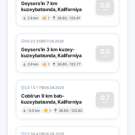
Geysers'in 7 km
0.8
kuzeybatısında, Kaliforniya
0
MW
2.8 km
I
38.83, -122.81
00:22:35
07.08.2026
Geysers'in 3 km kuzey-
0.8
kuzeybatısında, Kaliforniya
0
MW
3.9 km
I
38.80, -122.77
23:15:17
06.08.2026
Cobb'un 9 km batı-
0.7
kuzeybatısında, Kaliforniya
0
MW
-0.5 km
I
38.84, -122.82
22:38:41
06.08.2026