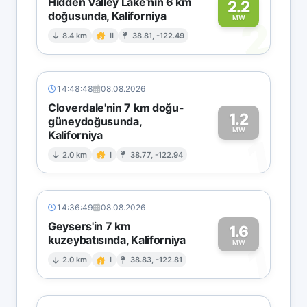
Hidden Valley Lake'nin 6 km
2.2
doğusunda, Kaliforniya
2
MW
8.4 km
II
38.81, -122.49
14:48:48
08.08.2026
Cloverdale'nin 7 km doğu-
1.2
güneydoğusunda,
MW
Kaliforniya
1
2.0 km
I
38.77, -122.94
14:36:49
08.08.2026
Geysers'in 7 km
1.6
kuzeybatısında, Kaliforniya
1
MW
2.0 km
I
38.83, -122.81