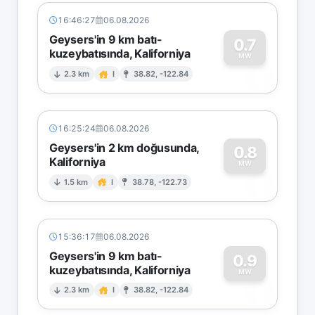
16:46:27
06.08.2026
Geysers'in 9 km batı-
0.7
kuzeybatısında, Kaliforniya
0
MW
2.3 km
I
38.82, -122.84
16:25:24
06.08.2026
Geysers'in 2 km doğusunda,
0.8
Kaliforniya
0
MW
1.5 km
I
38.78, -122.73
15:36:17
06.08.2026
Geysers'in 9 km batı-
0.9
kuzeybatısında, Kaliforniya
0
MW
2.3 km
I
38.82, -122.84