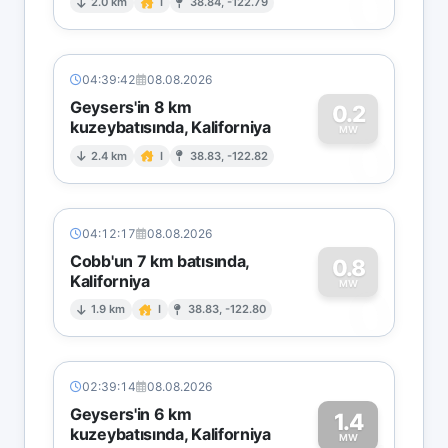
0
2.0 km
I
38.84, -122.79
04:39:42
08.08.2026
Geysers'in 8 km
0.2
kuzeybatısında, Kaliforniya
0
MW
2.4 km
I
38.83, -122.82
04:12:17
08.08.2026
Cobb'un 7 km batısında,
0.8
Kaliforniya
0
MW
1.9 km
I
38.83, -122.80
02:39:14
08.08.2026
Geysers'in 6 km
1.4
kuzeybatısında, Kaliforniya
MW