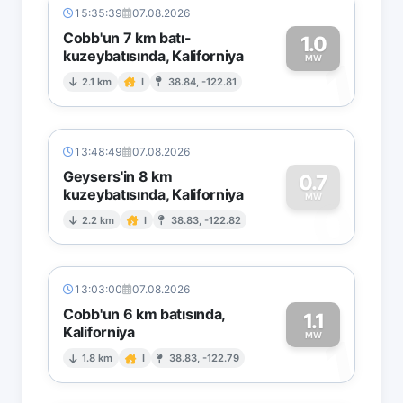
15:35:39
07.08.2026
Cobb'un 7 km batı-
1.0
kuzeybatısında, Kaliforniya
1
MW
2.1 km
I
38.84, -122.81
13:48:49
07.08.2026
Geysers'in 8 km
0.7
kuzeybatısında, Kaliforniya
0
MW
2.2 km
I
38.83, -122.82
13:03:00
07.08.2026
Cobb'un 6 km batısında,
1.1
Kaliforniya
1
MW
1.8 km
I
38.83, -122.79