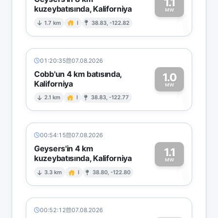
1.1
kuzeybatısında, Kaliforniya
1
MW
1.7 km
I
38.83, -122.82
01:20:35
07.08.2026
Cobb'un 4 km batısında,
1.0
Kaliforniya
1
MW
2.1 km
I
38.83, -122.77
00:54:15
07.08.2026
Geysers'in 4 km
1.1
kuzeybatısında, Kaliforniya
1
MW
3.3 km
I
38.80, -122.80
00:52:12
07.08.2026