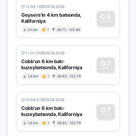
12:44:16
08.08.2026
Geysers'in 4 km batısında,
0.9
Kaliforniya
0
MW
3.1 km
I
38.77, -122.80
11:07:05
08.08.2026
Cobb'un 6 km batı-
0.7
kuzeybatısında, Kaliforniya
0
MW
1.8 km
I
38.83, -122.79
10:58:41
08.08.2026
Cobb'un 6 km batı-
0.7
kuzeybatısında, Kaliforniya
0
MW
1.8 km
I
38.83, -122.79