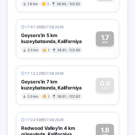
1
1.8 km
I
38.84, -122.82
17:47:36
07.08.2026
Geysers'in 5 km
1.7
kuzeybatısında, Kaliforniya
1
MW
3.3 km
I
38.81, -122.80
17:13:22
07.08.2026
Geysers'in 7 km
0.9
kuzeybatısında, Kaliforniya
0
MW
2.9 km
I
38.81, -122.82
17:03:59
07.08.2026
Redwood Valley'in 4 km
1.8
güneyinde, Kaliforniya
MW