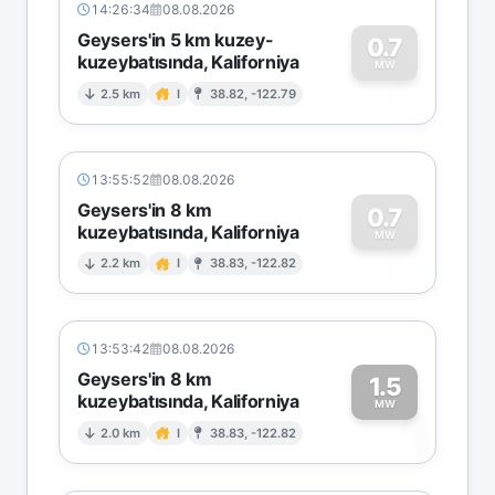
14:26:34
08.08.2026
Geysers'in 5 km kuzey-
0.7
kuzeybatısında, Kaliforniya
0
MW
2.5 km
I
38.82, -122.79
13:55:52
08.08.2026
Geysers'in 8 km
0.7
kuzeybatısında, Kaliforniya
0
MW
2.2 km
I
38.83, -122.82
13:53:42
08.08.2026
Geysers'in 8 km
1.5
kuzeybatısında, Kaliforniya
1
MW
2.0 km
I
38.83, -122.82