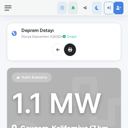
İnternet
bağlantınız
koptu!
Çevrimdışı
Deprem Detayı
moddasınız.
Dünya Depremleri (USGS)
•
Onaylı
Hafif Åiddette
1.1 MW