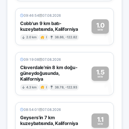
09:46:54
07.08.2026
Cobb'un 9 km batı-
1.0
kuzeybatısında, Kaliforniya
1
MW
2.0 km
I
38.86, -122.82
09:19:08
07.08.2026
Cloverdale'nin 8 km doğu-
1.5
güneydoğusunda,
MW
Kaliforniya
1
4.3 km
I
38.78, -122.93
08:54:01
07.08.2026
Geysers'in 7 km
1.1
kuzeybatısında, Kaliforniya
MW