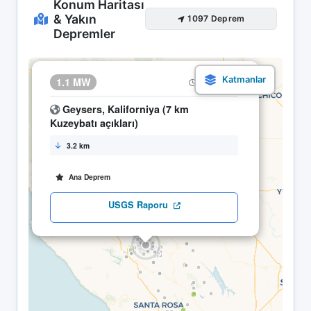
Konum Haritası
& Yakın
1097 Deprem
Depremler
×
1.1 MW
20.04 06:56
Geysers, Kaliforniya (7 km
Kuzeybatı açıkları)
3.2 km
Ana Deprem
USGS Raporu