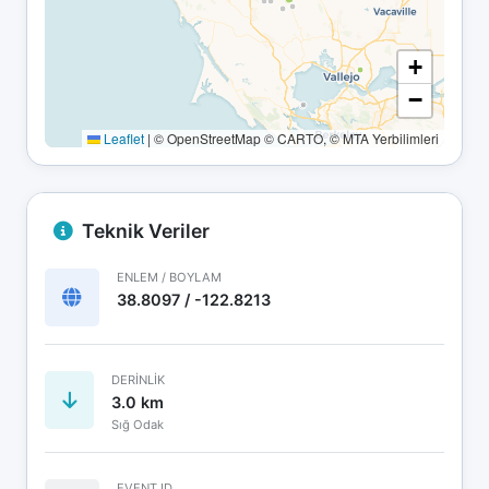
+
−
Leaflet
|
© OpenStreetMap © CARTO, © MTA Yerbilimleri
Teknik Veriler
ENLEM / BOYLAM
38.8097 / -122.8213
DERINLIK
3.0 km
Sığ Odak
EVENT ID