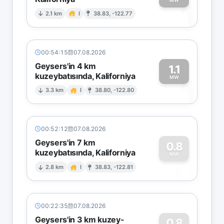
1
MW
2.1 km
I
38.83, -122.77
00:54:15
07.08.2026
Geysers'in 4 km
1.1
kuzeybatısında, Kaliforniya
1
MW
3.3 km
I
38.80, -122.80
00:52:12
07.08.2026
Geysers'in 7 km
0.8
kuzeybatısında, Kaliforniya
0
MW
2.8 km
I
38.83, -122.81
00:22:35
07.08.2026
Geysers'in 3 km kuzey-
0.8