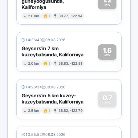
güneydoğusunda,
MW
Kaliforniya
1
2.0 km
I
38.77, -122.94
14:36:49
08.08.2026
Geysers'in 7 km
1.6
kuzeybatısında, Kaliforniya
1
MW
2.0 km
I
38.83, -122.81
14:26:34
08.08.2026
Geysers'in 5 km kuzey-
0.7
kuzeybatısında, Kaliforniya
0
MW
2.5 km
I
38.82, -122.79
13:55:52
08.08.2026