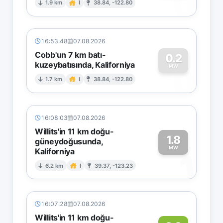
0
1.9 km
I
38.84, -122.80
16:53:48
07.08.2026
Cobb'un 7 km batı-
0.2
kuzeybatısında, Kaliforniya
0
MW
1.7 km
I
38.84, -122.80
16:08:03
07.08.2026
Willits'in 11 km doğu-
1.8
güneydoğusunda,
MW
Kaliforniya
1
6.2 km
I
39.37, -123.23
16:07:28
07.08.2026
Willits'in 11 km doğu-