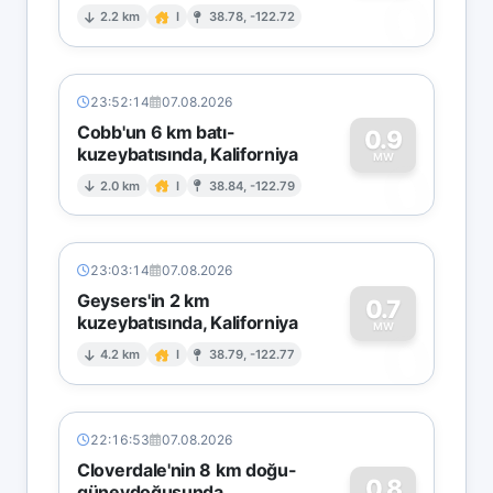
0
2.2 km
I
38.78, -122.72
23:52:14
07.08.2026
Cobb'un 6 km batı-
0.9
kuzeybatısında, Kaliforniya
0
MW
2.0 km
I
38.84, -122.79
23:03:14
07.08.2026
Geysers'in 2 km
0.7
kuzeybatısında, Kaliforniya
0
MW
4.2 km
I
38.79, -122.77
22:16:53
07.08.2026
Cloverdale'nin 8 km doğu-
0.8
güneydoğusunda,