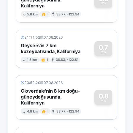
MW
Kaliforniya
0
5.8 km
I
38.77, -122.94
21:11:52
07.08.2026
Geysers'in 7 km
0.7
kuzeybatısında, Kaliforniya
0
MW
1.5 km
I
38.83, -122.81
20:52:20
07.08.2026
Cloverdale'nin 8 km doğu-
0.8
güneydoğusunda,
MW
Kaliforniya
0
4.8 km
I
38.77, -122.94