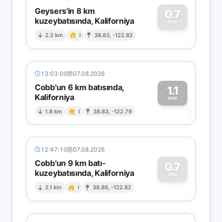
Geysers'in 8 km
0.7
kuzeybatısında, Kaliforniya
0
MW
2.2 km
I
38.83, -122.82
13:03:00
07.08.2026
Cobb'un 6 km batısında,
1.1
Kaliforniya
1
MW
1.8 km
I
38.83, -122.79
12:47:10
07.08.2026
Cobb'un 9 km batı-
0.7
kuzeybatısında, Kaliforniya
0
MW
2.1 km
I
38.86, -122.82