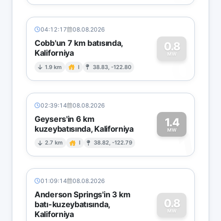
04:12:17
08.08.2026
Cobb'un 7 km batısında,
0.8
Kaliforniya
0
MW
1.9 km
I
38.83, -122.80
02:39:14
08.08.2026
Geysers'in 6 km
1.4
kuzeybatısında, Kaliforniya
1
MW
2.7 km
I
38.82, -122.79
01:09:14
08.08.2026
Anderson Springs'in 3 km
0.8
batı-kuzeybatısında,
MW
Kaliforniya