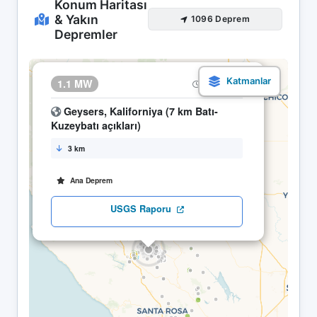
Konum Haritası
& Yakın
1096 Deprem
Depremler
×
1.1 MW
20.04 03:31
Geysers, Kaliforniya (7 km Batı-
Kuzeybatı açıkları)
3 km
Ana Deprem
USGS Raporu