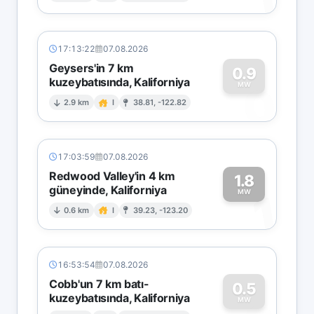
17:13:22
07.08.2026
Geysers'in 7 km
0.9
kuzeybatısında, Kaliforniya
0
MW
2.9 km
I
38.81, -122.82
17:03:59
07.08.2026
Redwood Valley'in 4 km
1.8
güneyinde, Kaliforniya
1
MW
0.6 km
I
39.23, -123.20
16:53:54
07.08.2026
Cobb'un 7 km batı-
0.5
kuzeybatısında, Kaliforniya
MW