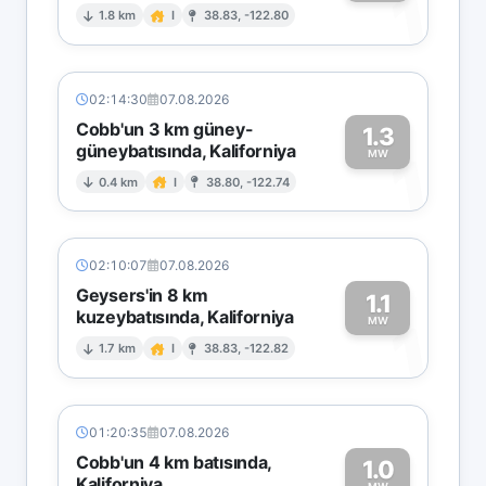
1
1.8 km
I
38.83, -122.80
02:14:30
07.08.2026
Cobb'un 3 km güney-
1.3
güneybatısında, Kaliforniya
1
MW
0.4 km
I
38.80, -122.74
02:10:07
07.08.2026
Geysers'in 8 km
1.1
kuzeybatısında, Kaliforniya
1
MW
1.7 km
I
38.83, -122.82
01:20:35
07.08.2026
Cobb'un 4 km batısında,
1.0
Kaliforniya