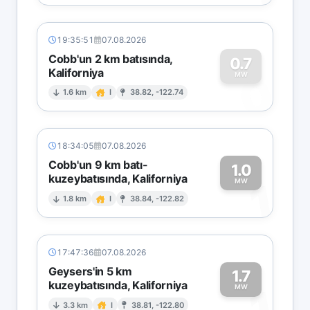
19:35:51
07.08.2026
Cobb'un 2 km batısında,
0.7
Kaliforniya
0
MW
1.6 km
I
38.82, -122.74
18:34:05
07.08.2026
Cobb'un 9 km batı-
1.0
kuzeybatısında, Kaliforniya
1
MW
1.8 km
I
38.84, -122.82
17:47:36
07.08.2026
Geysers'in 5 km
1.7
kuzeybatısında, Kaliforniya
1
MW
3.3 km
I
38.81, -122.80