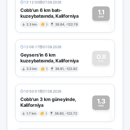
12:12:00
07.08.2026
Cobb'un 6 km batı-
1.1
kuzeybatısında, Kaliforniya
1
MW
2.3 km
I
38.84, -122.78
12:06:17
07.08.2026
Geysers'in 6 km
0.8
kuzeybatısında, Kaliforniya
0
MW
3.3 km
I
38.81, -122.82
10:50:01
07.08.2026
Cobb'un 3 km güneyinde,
1.3
Kaliforniya
1
MW
1.7 km
I
38.80, -122.72