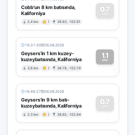
Cobb'un 8 km batısında,
0.7
Kaliforniya
0
MW
2.4 km
I
38.83, -122.81
19:31:30
06.08.2026
Geysers'in 1 km kuzey-
1.1
kuzeybatısında, Kaliforniya
1
MW
3.8 km
I
38.78, -122.76
16:46:27
06.08.2026
Geysers'in 9 km batı-
0.7
kuzeybatısında, Kaliforniya
0
MW
2.3 km
I
38.82, -122.84