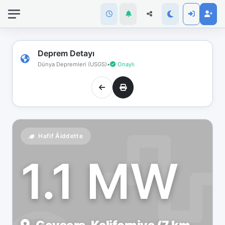
İnternet
bağlantınız
koptu!
Çevrimdışı
Deprem Detayı
moddasınız.
Dünya Depremleri (USGS)
•
Onaylı
Hafif Åiddette
1.1 MW