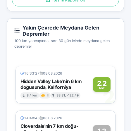
Yakın Çevrede Meydana Gelen
Depremler
100 km yarıçapında, son 30 gün içinde meydana gelen
depremler
16:33:27
08.08.2026
Hidden Valley Lake'nin 6 km
2.2
doğusunda, Kaliforniya
2
MW
8.4 km
II
38.81, -122.49
14:48:48
08.08.2026
Cloverdale'nin 7 km doğu-
1.2