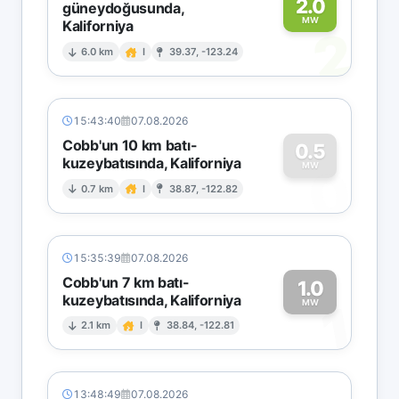
2.0
güneydoğusunda,
MW
Kaliforniya
2
6.0 km
I
39.37, -123.24
15:43:40
07.08.2026
Cobb'un 10 km batı-
0.5
kuzeybatısında, Kaliforniya
0
MW
0.7 km
I
38.87, -122.82
15:35:39
07.08.2026
Cobb'un 7 km batı-
1.0
kuzeybatısında, Kaliforniya
1
MW
2.1 km
I
38.84, -122.81
13:48:49
07.08.2026