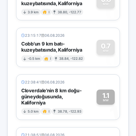
kuzeybatısında, Kaliforniya
0
MW
3.9 km
I
38.80, -122.77
23:15:17
06.08.2026
Cobb'un 9 km batı-
0.7
kuzeybatısında, Kaliforniya
0
MW
-0.5 km
I
38.84, -122.82
22:38:41
06.08.2026
Cloverdale'nin 8 km doğu-
1.1
güneydoğusunda,
MW
Kaliforniya
1
5.0 km
I
38.78, -122.93
21:38:51
06.08.2026