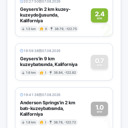
20:27:50
07.08.2026
Geysers'in 2 km kuzey-
2.4
kuzeydoğusunda,
MW
Kaliforniya
2
1.5 km
II
38.79, -122.75
19:59:38
07.08.2026
Geysers'in 9 km
0.7
kuzeybatısında, Kaliforniya
0
MW
1.6 km
I
38.84, -122.82
19:41:38
07.08.2026
Anderson Springs'in 2 km
1.0
batı-kuzeybatısında,
MW
Kaliforniya
1
1.8 km
I
38.78, -122.72