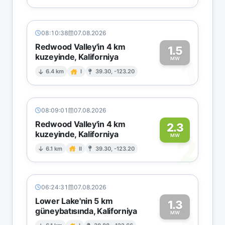
08:10:38
07.08.2026
Redwood Valley'in 4 km
1.5
kuzeyinde, Kaliforniya
1
MW
6.4 km
I
39.30, -123.20
08:09:01
07.08.2026
Redwood Valley'in 4 km
2.3
kuzeyinde, Kaliforniya
2
MW
6.1 km
II
39.30, -123.20
06:24:31
07.08.2026
Lower Lake'nin 5 km
1.3
güneybatısında, Kaliforniya
MW