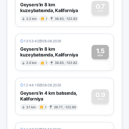
Geysers'in 8 km
0.7
kuzeybatısında, Kaliforniya
0
MW
2.2 km
I
38.83, -122.82
13:53:42
08.08.2026
Geysers'in 8 km
1.5
kuzeybatısında, Kaliforniya
1
MW
2.0 km
I
38.83, -122.82
12:44:16
08.08.2026
Geysers'in 4 km batısında,
0.9
Kaliforniya
0
MW
3.1 km
I
38.77, -122.80