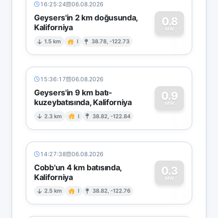
16:25:24
06.08.2026
Geysers'in 2 km doğusunda,
0.8
Kaliforniya
0
MW
1.5 km
I
38.78, -122.73
15:36:17
06.08.2026
Geysers'in 9 km batı-
0.9
kuzeybatısında, Kaliforniya
0
MW
2.3 km
I
38.82, -122.84
14:27:38
06.08.2026
Cobb'un 4 km batısında,
0.3
Kaliforniya
0
MW
2.5 km
I
38.82, -122.76