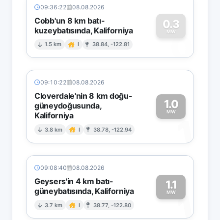
09:36:22
08.08.2026
Cobb'un 8 km batı-
0.3
kuzeybatısında, Kaliforniya
0
MW
1.5 km
I
38.84, -122.81
09:10:22
08.08.2026
Cloverdale'nin 8 km doğu-
1.0
güneydoğusunda,
MW
Kaliforniya
1
3.8 km
I
38.78, -122.94
09:08:40
08.08.2026
Geysers'in 4 km batı-
1.1
güneybatısında, Kaliforniya
1
MW
3.7 km
I
38.77, -122.80