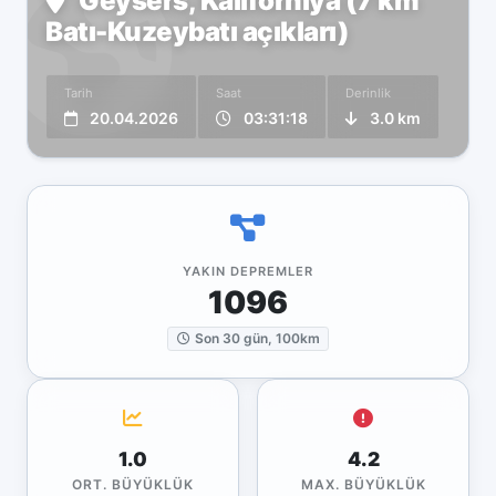
Geysers, Kaliforniya (7 km
Batı-Kuzeybatı açıkları)
Tarih
Saat
Derinlik
20.04.2026
03:31:18
3.0 km
YAKIN DEPREMLER
1096
Son 30 gün, 100km
1.0
4.2
ORT. BÜYÜKLÜK
MAX. BÜYÜKLÜK