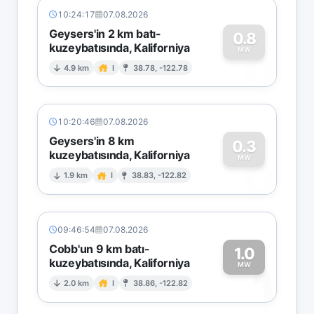
10:24:17
07.08.2026
Geysers'in 2 km batı-
0.8
kuzeybatısında, Kaliforniya
0
MW
4.9 km
I
38.78, -122.78
10:20:46
07.08.2026
Geysers'in 8 km
0.3
kuzeybatısında, Kaliforniya
0
MW
1.9 km
I
38.83, -122.82
09:46:54
07.08.2026
Cobb'un 9 km batı-
1.0
kuzeybatısında, Kaliforniya
1
MW
2.0 km
I
38.86, -122.82