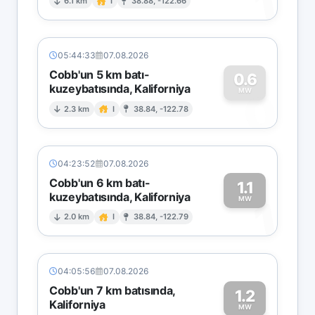
1
6.1 km
I
38.88, -122.66
05:44:33
07.08.2026
Cobb'un 5 km batı-
0.6
kuzeybatısında, Kaliforniya
0
MW
2.3 km
I
38.84, -122.78
04:23:52
07.08.2026
Cobb'un 6 km batı-
1.1
kuzeybatısında, Kaliforniya
1
MW
2.0 km
I
38.84, -122.79
04:05:56
07.08.2026
Cobb'un 7 km batısında,
1.2
Kaliforniya
MW