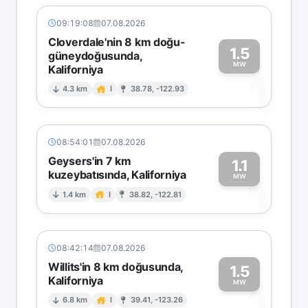
09:19:08
07.08.2026
Cloverdale'nin 8 km doğu-
1.5
güneydoğusunda,
MW
Kaliforniya
1
4.3 km
I
38.78, -122.93
08:54:01
07.08.2026
Geysers'in 7 km
1.1
kuzeybatısında, Kaliforniya
1
MW
1.4 km
I
38.82, -122.81
08:42:14
07.08.2026
Willits'in 8 km doğusunda,
1.5
Kaliforniya
1
MW
6.8 km
I
39.41, -123.26