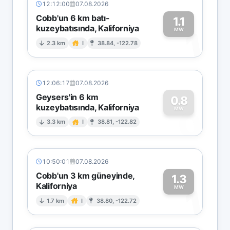
12:12:00
07.08.2026
Cobb'un 6 km batı-
1.1
kuzeybatısında, Kaliforniya
1
MW
2.3 km
I
38.84, -122.78
12:06:17
07.08.2026
Geysers'in 6 km
0.8
kuzeybatısında, Kaliforniya
0
MW
3.3 km
I
38.81, -122.82
10:50:01
07.08.2026
Cobb'un 3 km güneyinde,
1.3
Kaliforniya
1
MW
1.7 km
I
38.80, -122.72