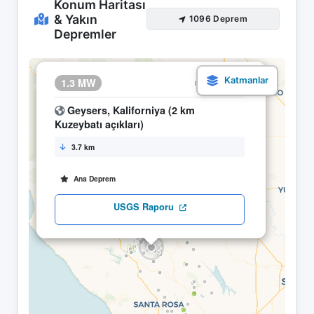
Konum Haritası
& Yakın
1096 Deprem
Depremler
×
1.3 MW
29.04 02:57
Geysers, Kaliforniya (2 km
Kuzeybatı açıkları)
3.7 km
Ana Deprem
USGS Raporu