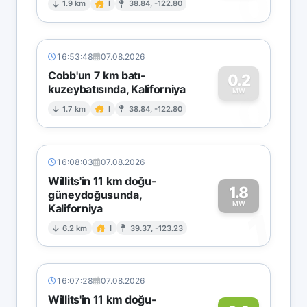
0
1.9 km
I
38.84, -122.80
16:53:48
07.08.2026
Cobb'un 7 km batı-
0.2
kuzeybatısında, Kaliforniya
0
MW
1.7 km
I
38.84, -122.80
16:08:03
07.08.2026
Willits'in 11 km doğu-
1.8
güneydoğusunda,
MW
Kaliforniya
1
6.2 km
I
39.37, -123.23
16:07:28
07.08.2026
Willits'in 11 km doğu-