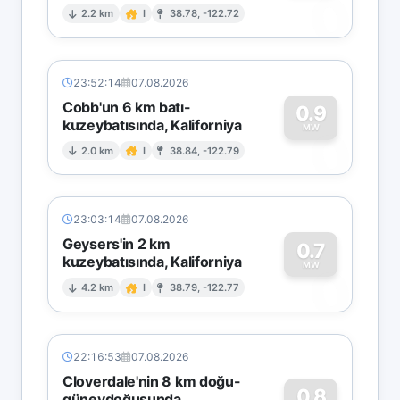
0
2.2 km
I
38.78, -122.72
23:52:14
07.08.2026
Cobb'un 6 km batı-
0.9
kuzeybatısında, Kaliforniya
0
MW
2.0 km
I
38.84, -122.79
23:03:14
07.08.2026
Geysers'in 2 km
0.7
kuzeybatısında, Kaliforniya
0
MW
4.2 km
I
38.79, -122.77
22:16:53
07.08.2026
Cloverdale'nin 8 km doğu-
0.8
güneydoğusunda,