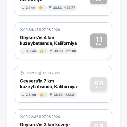
1
MW
2.1 km
I
38.83, -122.77
00:54:15
07.08.2026
Geysers'in 4 km
1.1
kuzeybatısında, Kaliforniya
1
MW
3.3 km
I
38.80, -122.80
00:52:12
07.08.2026
Geysers'in 7 km
0.8
kuzeybatısında, Kaliforniya
0
MW
2.8 km
I
38.83, -122.81
00:22:35
07.08.2026
Geysers'in 3 km kuzey-
0.8