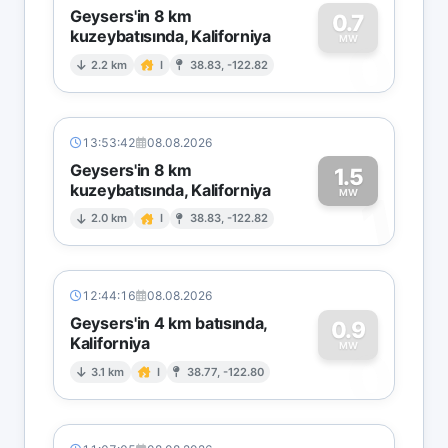
Geysers'in 8 km
0.7
kuzeybatısında, Kaliforniya
0
MW
2.2 km
I
38.83, -122.82
13:53:42
08.08.2026
Geysers'in 8 km
1.5
kuzeybatısında, Kaliforniya
1
MW
2.0 km
I
38.83, -122.82
12:44:16
08.08.2026
Geysers'in 4 km batısında,
0.9
Kaliforniya
0
MW
3.1 km
I
38.77, -122.80