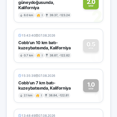
2.0
güneydoğusunda,
MW
Kaliforniya
2
6.0 km
I
39.37, -123.24
15:43:40
07.08.2026
Cobb'un 10 km batı-
0.5
kuzeybatısında, Kaliforniya
0
MW
0.7 km
I
38.87, -122.82
15:35:39
07.08.2026
Cobb'un 7 km batı-
1.0
kuzeybatısında, Kaliforniya
1
MW
2.1 km
I
38.84, -122.81
13:48:49
07.08.2026