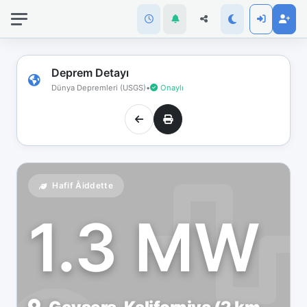
İnternet
bağlantınız
koptu!
Çevrimdışı
Deprem Detayı
moddasınız.
Dünya Depremleri (USGS)
•
Onaylı
Hafif Åiddette
1.3 MW