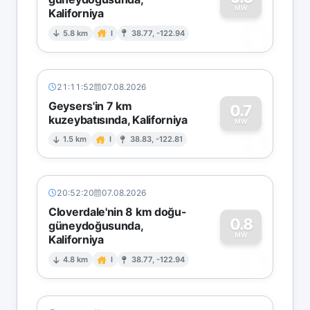
MW
Kaliforniya
0
5.8 km
I
38.77, -122.94
21:11:52
07.08.2026
Geysers'in 7 km
0.7
kuzeybatısında, Kaliforniya
0
MW
1.5 km
I
38.83, -122.81
20:52:20
07.08.2026
Cloverdale'nin 8 km doğu-
0.8
güneydoğusunda,
MW
Kaliforniya
0
4.8 km
I
38.77, -122.94