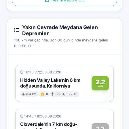
Yakın Çevrede Meydana Gelen
Depremler
100 km yarıçapında, son 30 gün içinde meydana gelen
depremler
16:33:27
08.08.2026
Hidden Valley Lake'nin 6 km
2.2
doğusunda, Kaliforniya
2
MW
8.4 km
II
38.81, -122.49
14:48:48
08.08.2026
Cloverdale'nin 7 km doğu-
1.2