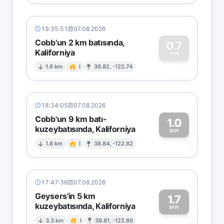
19:35:51
07.08.2026
Cobb'un 2 km batısında,
0.7
Kaliforniya
0
MW
1.6 km
I
38.82, -122.74
18:34:05
07.08.2026
Cobb'un 9 km batı-
1.0
kuzeybatısında, Kaliforniya
1
MW
1.8 km
I
38.84, -122.82
17:47:36
07.08.2026
Geysers'in 5 km
1.7
kuzeybatısında, Kaliforniya
1
MW
3.3 km
I
38.81, -122.80