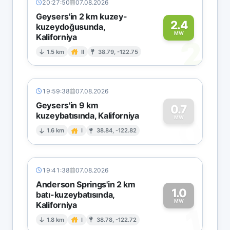
20:27:50
07.08.2026
Geysers'in 2 km kuzey-
2.4
kuzeydoğusunda,
MW
Kaliforniya
2
1.5 km
II
38.79, -122.75
19:59:38
07.08.2026
Geysers'in 9 km
0.7
kuzeybatısında, Kaliforniya
0
MW
1.6 km
I
38.84, -122.82
19:41:38
07.08.2026
Anderson Springs'in 2 km
1.0
batı-kuzeybatısında,
MW
Kaliforniya
1
1.8 km
I
38.78, -122.72