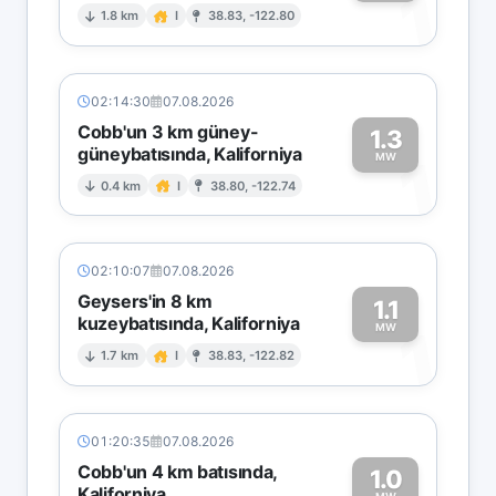
1
1.8 km
I
38.83, -122.80
02:14:30
07.08.2026
Cobb'un 3 km güney-
1.3
güneybatısında, Kaliforniya
1
MW
0.4 km
I
38.80, -122.74
02:10:07
07.08.2026
Geysers'in 8 km
1.1
kuzeybatısında, Kaliforniya
1
MW
1.7 km
I
38.83, -122.82
01:20:35
07.08.2026
Cobb'un 4 km batısında,
1.0
Kaliforniya