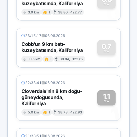
kuzeybatısında, Kaliforniya
0
MW
3.9 km
I
38.80, -122.77
23:15:17
06.08.2026
Cobb'un 9 km batı-
0.7
kuzeybatısında, Kaliforniya
0
MW
-0.5 km
I
38.84, -122.82
22:38:41
06.08.2026
Cloverdale'nin 8 km doğu-
1.1
güneydoğusunda,
MW
Kaliforniya
1
5.0 km
I
38.78, -122.93
21:38:51
06.08.2026