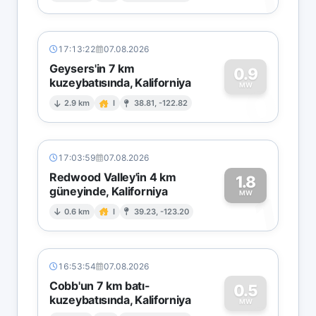
17:13:22
07.08.2026
Geysers'in 7 km
0.9
kuzeybatısında, Kaliforniya
0
MW
2.9 km
I
38.81, -122.82
17:03:59
07.08.2026
Redwood Valley'in 4 km
1.8
güneyinde, Kaliforniya
1
MW
0.6 km
I
39.23, -123.20
16:53:54
07.08.2026
Cobb'un 7 km batı-
0.5
kuzeybatısında, Kaliforniya
MW