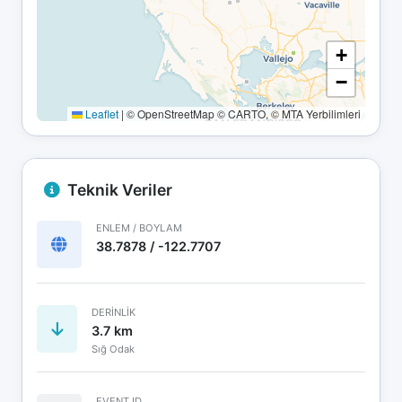
+
−
Leaflet
|
© OpenStreetMap © CARTO, © MTA Yerbilimleri
Teknik Veriler
ENLEM / BOYLAM
38.7878 / -122.7707
DERINLIK
3.7 km
Sığ Odak
EVENT ID