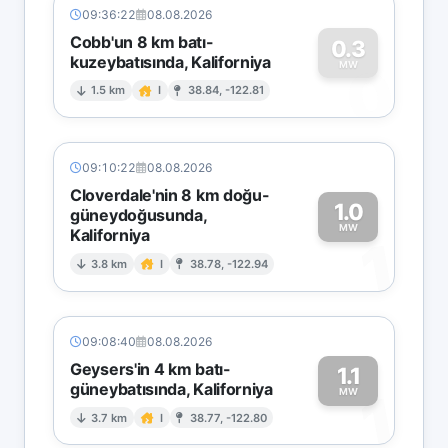
09:36:22
08.08.2026
Cobb'un 8 km batı-
0.3
kuzeybatısında, Kaliforniya
0
MW
1.5 km
I
38.84, -122.81
09:10:22
08.08.2026
Cloverdale'nin 8 km doğu-
1.0
güneydoğusunda,
MW
Kaliforniya
1
3.8 km
I
38.78, -122.94
09:08:40
08.08.2026
Geysers'in 4 km batı-
1.1
güneybatısında, Kaliforniya
1
MW
3.7 km
I
38.77, -122.80