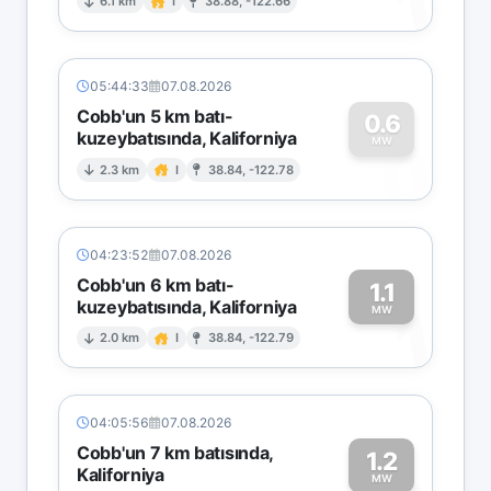
1
6.1 km
I
38.88, -122.66
05:44:33
07.08.2026
Cobb'un 5 km batı-
0.6
kuzeybatısında, Kaliforniya
0
MW
2.3 km
I
38.84, -122.78
04:23:52
07.08.2026
Cobb'un 6 km batı-
1.1
kuzeybatısında, Kaliforniya
1
MW
2.0 km
I
38.84, -122.79
04:05:56
07.08.2026
Cobb'un 7 km batısında,
1.2
Kaliforniya
MW