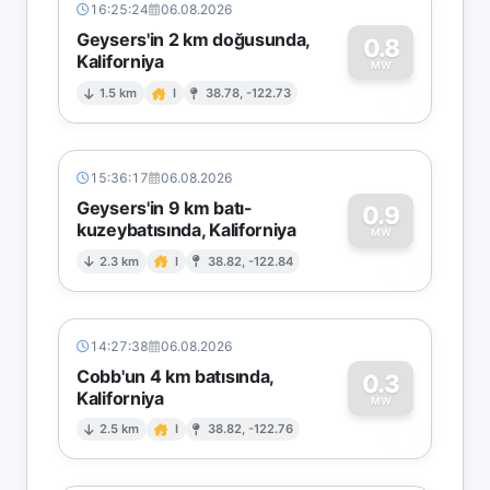
16:25:24
06.08.2026
Geysers'in 2 km doğusunda,
0.8
Kaliforniya
0
MW
1.5 km
I
38.78, -122.73
15:36:17
06.08.2026
Geysers'in 9 km batı-
0.9
kuzeybatısında, Kaliforniya
0
MW
2.3 km
I
38.82, -122.84
14:27:38
06.08.2026
Cobb'un 4 km batısında,
0.3
Kaliforniya
0
MW
2.5 km
I
38.82, -122.76