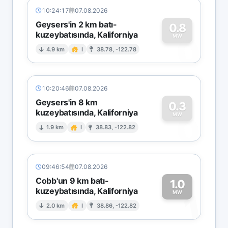
10:24:17
07.08.2026
Geysers'in 2 km batı-
0.8
kuzeybatısında, Kaliforniya
0
MW
4.9 km
I
38.78, -122.78
10:20:46
07.08.2026
Geysers'in 8 km
0.3
kuzeybatısında, Kaliforniya
0
MW
1.9 km
I
38.83, -122.82
09:46:54
07.08.2026
Cobb'un 9 km batı-
1.0
kuzeybatısında, Kaliforniya
1
MW
2.0 km
I
38.86, -122.82