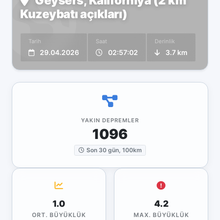
Geysers, Kaliforniya (2 km
Kuzeybatı açıkları)
Tarih
Saat
Derinlik
29.04.2026
02:57:02
3.7 km
YAKIN DEPREMLER
1096
Son 30 gün, 100km
1.0
4.2
ORT. BÜYÜKLÜK
MAX. BÜYÜKLÜK