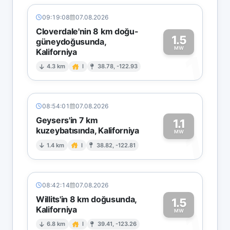
09:19:08
07.08.2026
Cloverdale'nin 8 km doğu-
1.5
güneydoğusunda,
MW
Kaliforniya
1
4.3 km
I
38.78, -122.93
08:54:01
07.08.2026
Geysers'in 7 km
1.1
kuzeybatısında, Kaliforniya
1
MW
1.4 km
I
38.82, -122.81
08:42:14
07.08.2026
Willits'in 8 km doğusunda,
1.5
Kaliforniya
1
MW
6.8 km
I
39.41, -123.26