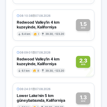
08:10:38
07.08.2026
Redwood Valley'in 4 km
1.5
kuzeyinde, Kaliforniya
1
MW
6.4 km
I
39.30, -123.20
08:09:01
07.08.2026
Redwood Valley'in 4 km
2.3
kuzeyinde, Kaliforniya
2
MW
6.1 km
II
39.30, -123.20
06:24:31
07.08.2026
Lower Lake'nin 5 km
1.3
güneybatısında, Kaliforniya
MW