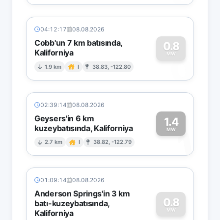
04:12:17
08.08.2026
Cobb'un 7 km batısında,
0.8
Kaliforniya
0
MW
1.9 km
I
38.83, -122.80
02:39:14
08.08.2026
Geysers'in 6 km
1.4
kuzeybatısında, Kaliforniya
1
MW
2.7 km
I
38.82, -122.79
01:09:14
08.08.2026
Anderson Springs'in 3 km
0.8
batı-kuzeybatısında,
MW
Kaliforniya