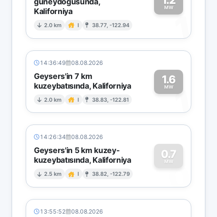
güneydoğusunda,
MW
Kaliforniya
1
2.0 km
I
38.77, -122.94
14:36:49
08.08.2026
Geysers'in 7 km
1.6
kuzeybatısında, Kaliforniya
1
MW
2.0 km
I
38.83, -122.81
14:26:34
08.08.2026
Geysers'in 5 km kuzey-
0.7
kuzeybatısında, Kaliforniya
0
MW
2.5 km
I
38.82, -122.79
13:55:52
08.08.2026