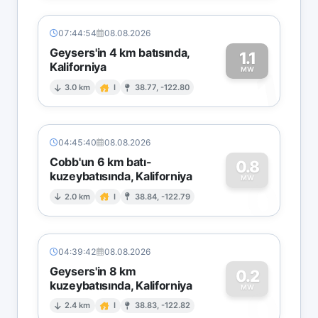
07:44:54
08.08.2026
Geysers'in 4 km batısında,
1.1
Kaliforniya
1
MW
3.0 km
I
38.77, -122.80
04:45:40
08.08.2026
Cobb'un 6 km batı-
0.8
kuzeybatısında, Kaliforniya
0
MW
2.0 km
I
38.84, -122.79
04:39:42
08.08.2026
Geysers'in 8 km
0.2
kuzeybatısında, Kaliforniya
0
MW
2.4 km
I
38.83, -122.82