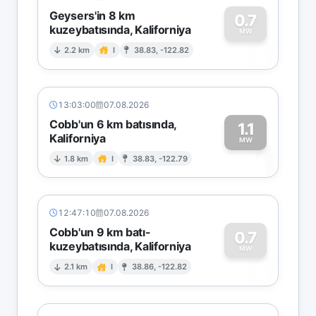
Geysers'in 8 km
0.7
kuzeybatısında, Kaliforniya
0
MW
2.2 km
I
38.83, -122.82
13:03:00
07.08.2026
Cobb'un 6 km batısında,
1.1
Kaliforniya
1
MW
1.8 km
I
38.83, -122.79
12:47:10
07.08.2026
Cobb'un 9 km batı-
0.7
kuzeybatısında, Kaliforniya
0
MW
2.1 km
I
38.86, -122.82