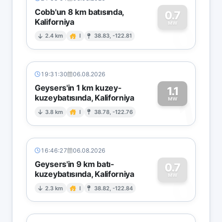
Cobb'un 8 km batısında,
0.7
Kaliforniya
0
MW
2.4 km
I
38.83, -122.81
19:31:30
06.08.2026
Geysers'in 1 km kuzey-
1.1
kuzeybatısında, Kaliforniya
1
MW
3.8 km
I
38.78, -122.76
16:46:27
06.08.2026
Geysers'in 9 km batı-
0.7
kuzeybatısında, Kaliforniya
0
MW
2.3 km
I
38.82, -122.84