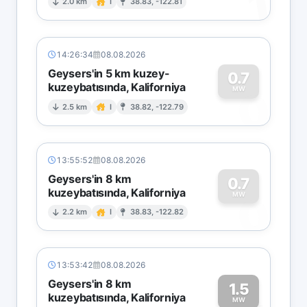
1
2.0 km
I
38.83, -122.81
14:26:34
08.08.2026
Geysers'in 5 km kuzey-
0.7
kuzeybatısında, Kaliforniya
0
MW
2.5 km
I
38.82, -122.79
13:55:52
08.08.2026
Geysers'in 8 km
0.7
kuzeybatısında, Kaliforniya
0
MW
2.2 km
I
38.83, -122.82
13:53:42
08.08.2026
Geysers'in 8 km
1.5
kuzeybatısında, Kaliforniya
MW