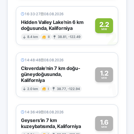
16:33:27
08.08.2026
Hidden Valley Lake'nin 6 km
2.2
doğusunda, Kaliforniya
2
MW
8.4 km
II
38.81, -122.49
14:48:48
08.08.2026
Cloverdale'nin 7 km doğu-
1.2
güneydoğusunda,
MW
Kaliforniya
1
2.0 km
I
38.77, -122.94
14:36:49
08.08.2026
Geysers'in 7 km
1.6
kuzeybatısında, Kaliforniya
MW