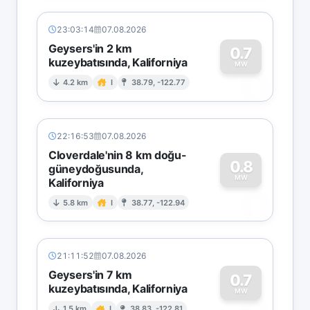
23:03:14
07.08.2026
Geysers'in 2 km
0.7
kuzeybatısında, Kaliforniya
0
MW
4.2 km
I
38.79, -122.77
22:16:53
07.08.2026
Cloverdale'nin 8 km doğu-
0.8
güneydoğusunda,
MW
Kaliforniya
0
5.8 km
I
38.77, -122.94
21:11:52
07.08.2026
Geysers'in 7 km
0.7
kuzeybatısında, Kaliforniya
MW
1.5 km
I
38.83, -122.81