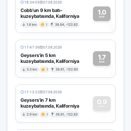
18:34:05
07.08.2026
Cobb'un 9 km batı-
1.0
kuzeybatısında, Kaliforniya
1
MW
1.8 km
I
38.84, -122.82
17:47:36
07.08.2026
Geysers'in 5 km
1.7
kuzeybatısında, Kaliforniya
1
MW
3.3 km
I
38.81, -122.80
17:13:22
07.08.2026
Geysers'in 7 km
0.9
kuzeybatısında, Kaliforniya
0
MW
2.9 km
I
38.81, -122.82