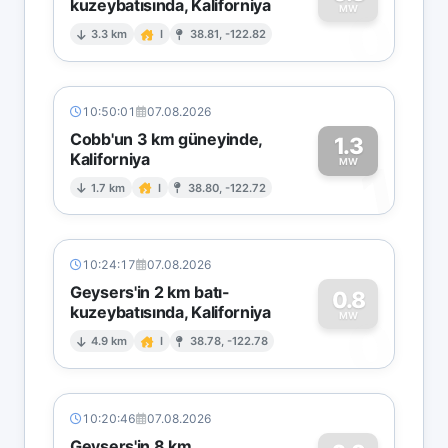
kuzeybatısında, Kaliforniya
0
MW
3.3 km
I
38.81, -122.82
10:50:01
07.08.2026
Cobb'un 3 km güneyinde,
1.3
Kaliforniya
1
MW
1.7 km
I
38.80, -122.72
10:24:17
07.08.2026
Geysers'in 2 km batı-
0.8
kuzeybatısında, Kaliforniya
0
MW
4.9 km
I
38.78, -122.78
10:20:46
07.08.2026
Geysers'in 8 km