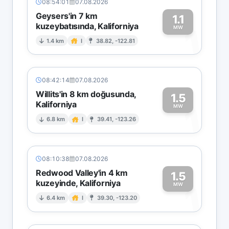
08:54:01
07.08.2026
Geysers'in 7 km
1.1
kuzeybatısında, Kaliforniya
1
MW
1.4 km
I
38.82, -122.81
08:42:14
07.08.2026
Willits'in 8 km doğusunda,
1.5
Kaliforniya
1
MW
6.8 km
I
39.41, -123.26
08:10:38
07.08.2026
Redwood Valley'in 4 km
1.5
kuzeyinde, Kaliforniya
1
MW
6.4 km
I
39.30, -123.20