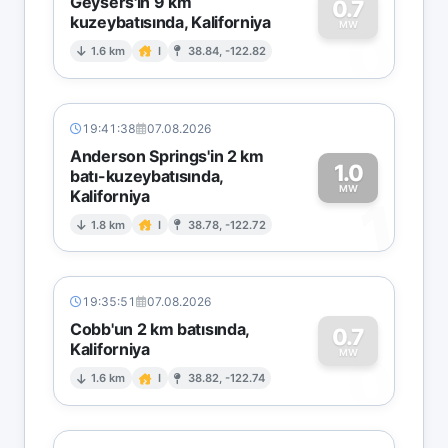
Geysers'in 9 km
0.7
kuzeybatısında, Kaliforniya
0
MW
1.6 km
I
38.84, -122.82
19:41:38
07.08.2026
Anderson Springs'in 2 km
1.0
batı-kuzeybatısında,
MW
Kaliforniya
1
1.8 km
I
38.78, -122.72
19:35:51
07.08.2026
Cobb'un 2 km batısında,
0.7
Kaliforniya
0
MW
1.6 km
I
38.82, -122.74