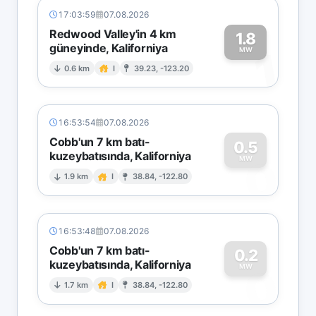
17:03:59
07.08.2026
Redwood Valley'in 4 km
1.8
güneyinde, Kaliforniya
1
MW
0.6 km
I
39.23, -123.20
16:53:54
07.08.2026
Cobb'un 7 km batı-
0.5
kuzeybatısında, Kaliforniya
0
MW
1.9 km
I
38.84, -122.80
16:53:48
07.08.2026
Cobb'un 7 km batı-
0.2
kuzeybatısında, Kaliforniya
0
MW
1.7 km
I
38.84, -122.80