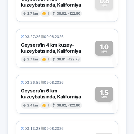
0.8
kuzeybatısında, Kaliforniya
0
MW
2.7 km
I
38.82, -122.80
03:27:26
09.08.2026
Geysers'in 4 km kuzey-
1.0
kuzeybatısında, Kaliforniya
1
MW
2.7 km
I
38.81, -122.78
03:26:55
09.08.2026
Geysers'in 6 km
1.5
kuzeybatısında, Kaliforniya
1
MW
2.4 km
I
38.82, -122.80
03:13:23
09.08.2026