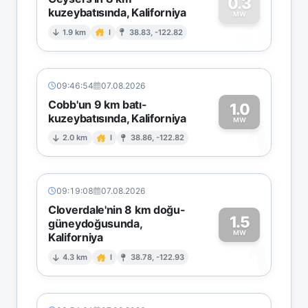
0.3
kuzeybatısında, Kaliforniya
0
MW
1.9 km
I
38.83, -122.82
09:46:54
07.08.2026
Cobb'un 9 km batı-
1.0
kuzeybatısında, Kaliforniya
1
MW
2.0 km
I
38.86, -122.82
09:19:08
07.08.2026
Cloverdale'nin 8 km doğu-
1.5
güneydoğusunda,
MW
Kaliforniya
1
4.3 km
I
38.78, -122.93