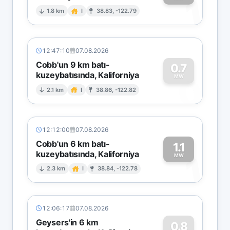
1
1.8 km
I
38.83, -122.79
12:47:10
07.08.2026
Cobb'un 9 km batı-
0.7
kuzeybatısında, Kaliforniya
0
MW
2.1 km
I
38.86, -122.82
12:12:00
07.08.2026
Cobb'un 6 km batı-
1.1
kuzeybatısında, Kaliforniya
1
MW
2.3 km
I
38.84, -122.78
12:06:17
07.08.2026
Geysers'in 6 km
0.8