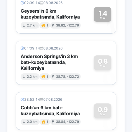
02:39:14
08.08.2026
Geysers'in 6 km
1.4
kuzeybatısında, Kaliforniya
1
MW
2.7 km
I
38.82, -122.79
01:09:14
08.08.2026
Anderson Springs'in 3 km
0.8
batı-kuzeybatısında,
MW
Kaliforniya
0
2.2 km
I
38.78, -122.72
23:52:14
07.08.2026
Cobb'un 6 km batı-
0.9
kuzeybatısında, Kaliforniya
0
MW
2.0 km
I
38.84, -122.79