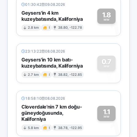
01:30:42
09.08.2026
Geysers'in 4 km
1.8
kuzeybatısında, Kaliforniya
1
MW
2.8 km
I
38.80, -122.78
23:13:22
08.08.2026
Geysers'in 10 km batı-
0.7
kuzeybatısında, Kaliforniya
0
MW
2.7 km
I
38.82, -122.85
18:58:10
08.08.2026
Cloverdale'nin 7 km doğu-
1.1
güneydoğusunda,
MW
Kaliforniya
1
5.8 km
I
38.78, -122.95