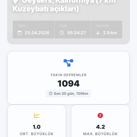
Geysers, Kaliforniya (7 km
Kuzeybatı açıkları)
Tarih
Saat
Derinlik
25.04.2026
05:24:27
2.9 km
YAKIN DEPREMLER
1094
Son 30 gün, 100km
1.0
4.2
ORT. BÜYÜKLÜK
MAX. BÜYÜKLÜK