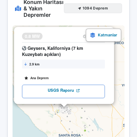
Konum Haritası
& Yakın
1094 Deprem
Depremler
×
0.8 MW
25.04 05:24
Geysers, Kaliforniya (7 km
Kuzeybatı açıkları)
2.9 km
Ana Deprem
USGS Raporu