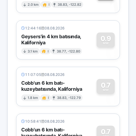
1
2.0 km
I
38.83, -122.82
12:44:16
08.08.2026
Geysers'in 4 km batısında,
0.9
Kaliforniya
0
MW
3.1 km
I
38.77, -122.80
11:07:05
08.08.2026
Cobb'un 6 km batı-
0.7
kuzeybatısında, Kaliforniya
0
MW
1.8 km
I
38.83, -122.79
10:58:41
08.08.2026
Cobb'un 6 km batı-
0.7
kuzeybatısında, Kaliforniya