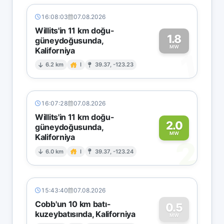
16:08:03
07.08.2026
Willits'in 11 km doğu-
1.8
güneydoğusunda,
MW
Kaliforniya
1
6.2 km
I
39.37, -123.23
16:07:28
07.08.2026
Willits'in 11 km doğu-
2.0
güneydoğusunda,
MW
Kaliforniya
2
6.0 km
I
39.37, -123.24
15:43:40
07.08.2026
Cobb'un 10 km batı-
0.5
kuzeybatısında, Kaliforniya
MW