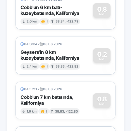
Cobb'un 6 km batı-
0.8
kuzeybatısında, Kaliforniya
0
MW
2.0 km
I
38.84, -122.79
04:39:42
08.08.2026
Geysers'in 8 km
0.2
kuzeybatısında, Kaliforniya
0
MW
2.4 km
I
38.83, -122.82
04:12:17
08.08.2026
Cobb'un 7 km batısında,
0.8
Kaliforniya
0
MW
1.9 km
I
38.83, -122.80