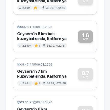
kuzeybatısında, Kaliforniya
0
MW
2.1 km
I
38.78, -122.76
06:28:13
09.08.2026
Geysers'in 5 km batı-
1.6
kuzeybatısında, Kaliforniya
1
MW
2.8 km
I
38.79, -122.81
05:47:44
09.08.2026
Geysers'in 7 km
0.7
kuzeybatısında, Kaliforniya
0
MW
2.4 km
I
38.82, -122.80
03:31:20
09.08.2026
Geysers'in 6 km