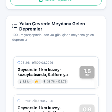
Yakın Çevrede Meydana Gelen
Depremler
100 km yarıçapında, son 30 gün içinde meydana gelen
depremler
08:26:19
09.08.2026
Geysers'in 1 km kuzey-
1.5
kuzeybatısında, Kaliforniya
1
MW
1.8 km
I
38.78, -122.76
08:25:17
09.08.2026
Geysers'in 1 km kuzey-
0.9