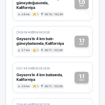
1.0
güneydoğusunda,
MW
Kaliforniya
1
3.8 km
I
38.78, -122.94
09:08:40
08.08.2026
Geysers'in 4 km batı-
1.1
güneybatısında, Kaliforniya
1
MW
3.7 km
I
38.77, -122.80
07:44:54
08.08.2026
Geysers'in 4 km batısında,
1.1
Kaliforniya
1
MW
3.0 km
I
38.77, -122.80
04:45:40
08.08.2026