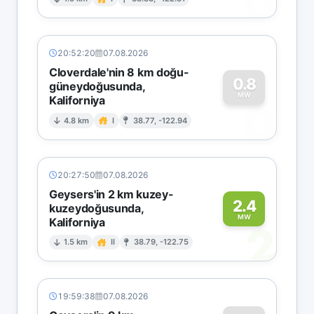
0
20:52:20
07.08.2026
Cloverdale'nin 8 km doğu-
0.8
güneydoğusunda,
MW
Kaliforniya
0
4.8 km
I
38.77, -122.94
20:27:50
07.08.2026
Geysers'in 2 km kuzey-
2.4
kuzeydoğusunda,
MW
Kaliforniya
2
1.5 km
II
38.79, -122.75
19:59:38
07.08.2026