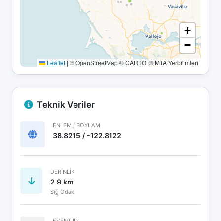
+
−
Leaflet
|
© OpenStreetMap © CARTO, © MTA Yerbilimleri
Teknik Veriler
ENLEM / BOYLAM
38.8215 / -122.8122
DERINLIK
2.9 km
Sığ Odak
EVENT ID