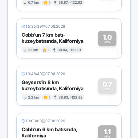
0
0.7 km
I
38.87, -122.82
15:35:39
07.08.2026
Cobb'un 7 km batı-
1.0
kuzeybatısında, Kaliforniya
1
MW
2.1 km
I
38.84, -122.81
13:48:49
07.08.2026
Geysers'in 8 km
0.7
kuzeybatısında, Kaliforniya
0
MW
2.2 km
I
38.83, -122.82
13:03:00
07.08.2026
Cobb'un 6 km batısında,
1.1
Kaliforniya
MW