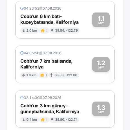
04:23:52
07.08.2026
Cobb'un 6 km batı-
1.1
kuzeybatısında, Kaliforniya
1
MW
2.0 km
I
38.84, -122.79
04:05:56
07.08.2026
Cobb'un 7 km batısında,
1.2
Kaliforniya
1
MW
1.8 km
I
38.83, -122.80
02:14:30
07.08.2026
Cobb'un 3 km güney-
1.3
güneybatısında, Kaliforniya
1
MW
0.4 km
I
38.80, -122.74