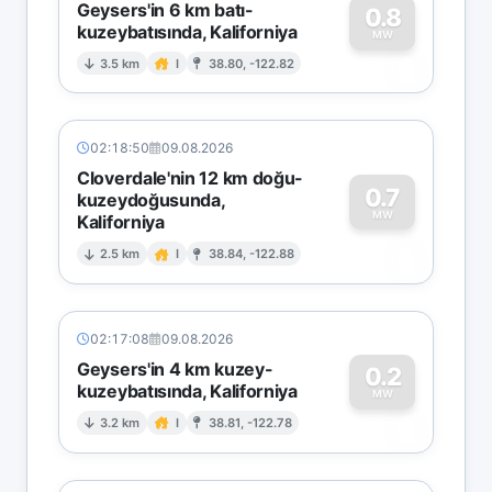
Geysers'in 6 km batı-
0.8
kuzeybatısında, Kaliforniya
0
MW
3.5 km
I
38.80, -122.82
02:18:50
09.08.2026
Cloverdale'nin 12 km doğu-
0.7
kuzeydoğusunda,
MW
Kaliforniya
0
2.5 km
I
38.84, -122.88
02:17:08
09.08.2026
Geysers'in 4 km kuzey-
0.2
kuzeybatısında, Kaliforniya
0
MW
3.2 km
I
38.81, -122.78