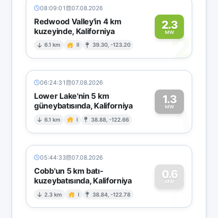
08:09:01
07.08.2026
Redwood Valley'in 4 km
2.3
kuzeyinde, Kaliforniya
2
MW
6.1 km
II
39.30, -123.20
06:24:31
07.08.2026
Lower Lake'nin 5 km
1.3
güneybatısında, Kaliforniya
1
MW
6.1 km
I
38.88, -122.66
05:44:33
07.08.2026
Cobb'un 5 km batı-
0.6
kuzeybatısında, Kaliforniya
0
MW
2.3 km
I
38.84, -122.78