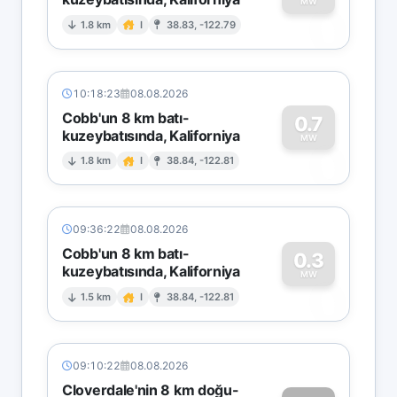
0
MW
1.8 km
I
38.83, -122.79
10:18:23
08.08.2026
Cobb'un 8 km batı-
0.7
kuzeybatısında, Kaliforniya
0
MW
1.8 km
I
38.84, -122.81
09:36:22
08.08.2026
Cobb'un 8 km batı-
0.3
kuzeybatısında, Kaliforniya
0
MW
1.5 km
I
38.84, -122.81
09:10:22
08.08.2026
Cloverdale'nin 8 km doğu-