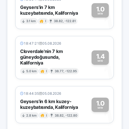
Geysers'in 7 km
1.0
kuzeybatısında, Kaliforniya
1
MW
3.1 km
I
38.82, -122.81
18:47:21
05.08.2026
Cloverdale'nin 7 km
1.4
güneydoğusunda,
MW
Kaliforniya
1
5.0 km
I
38.77, -122.95
18:44:35
05.08.2026
Geysers'in 6 km kuzey-
1.0
kuzeybatısında, Kaliforniya
1
MW
2.8 km
I
38.82, -122.80