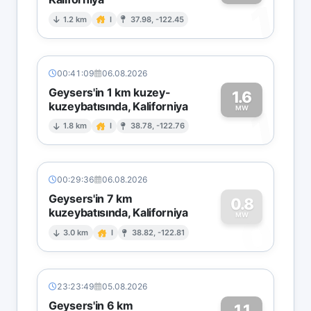
1
1.2 km
I
37.98, -122.45
00:41:09
06.08.2026
Geysers'in 1 km kuzey-
1.6
kuzeybatısında, Kaliforniya
1
MW
1.8 km
I
38.78, -122.76
00:29:36
06.08.2026
Geysers'in 7 km
0.8
kuzeybatısında, Kaliforniya
0
MW
3.0 km
I
38.82, -122.81
23:23:49
05.08.2026
Geysers'in 6 km
1.1