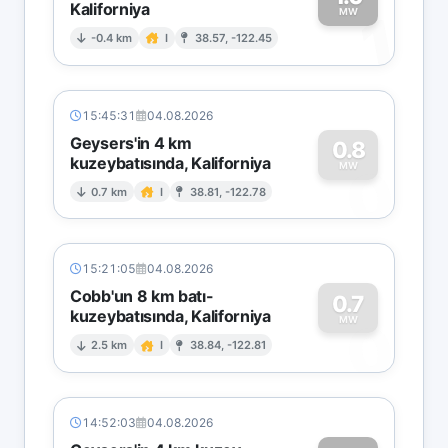
Kaliforniya
1
MW
-0.4 km
I
38.57, -122.45
15:45:31
04.08.2026
Geysers'in 4 km
0.8
kuzeybatısında, Kaliforniya
0
MW
0.7 km
I
38.81, -122.78
15:21:05
04.08.2026
Cobb'un 8 km batı-
0.7
kuzeybatısında, Kaliforniya
0
MW
2.5 km
I
38.84, -122.81
14:52:03
04.08.2026