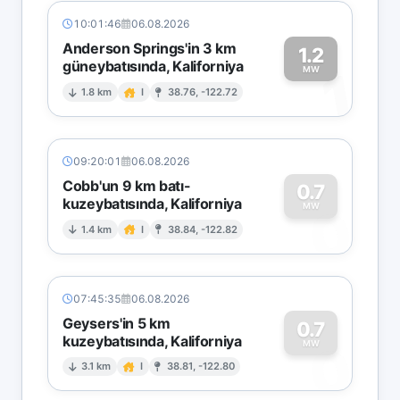
10:01:46
06.08.2026
Anderson Springs'in 3 km
1.2
güneybatısında, Kaliforniya
1
MW
1.8 km
I
38.76, -122.72
09:20:01
06.08.2026
Cobb'un 9 km batı-
0.7
kuzeybatısında, Kaliforniya
0
MW
1.4 km
I
38.84, -122.82
07:45:35
06.08.2026
Geysers'in 5 km
0.7
kuzeybatısında, Kaliforniya
0
MW
3.1 km
I
38.81, -122.80