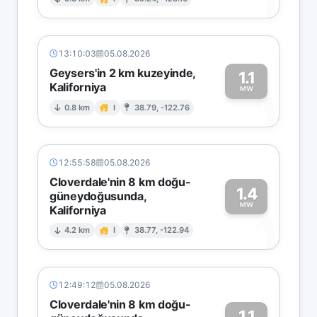
1
13:10:03
05.08.2026
Geysers'in 2 km kuzeyinde,
1.1
Kaliforniya
1
MW
0.8 km
I
38.79, -122.76
12:55:58
05.08.2026
Cloverdale'nin 8 km doğu-
1.4
güneydoğusunda,
MW
Kaliforniya
1
4.2 km
I
38.77, -122.94
12:49:12
05.08.2026
Cloverdale'nin 8 km doğu-
1.1