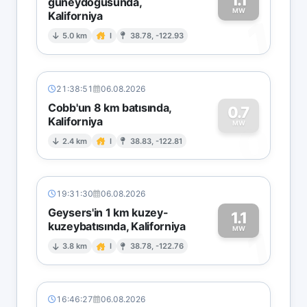
güneydoğusunda,
MW
Kaliforniya
1
5.0 km
I
38.78, -122.93
21:38:51
06.08.2026
Cobb'un 8 km batısında,
0.7
Kaliforniya
0
MW
2.4 km
I
38.83, -122.81
19:31:30
06.08.2026
Geysers'in 1 km kuzey-
1.1
kuzeybatısında, Kaliforniya
1
MW
3.8 km
I
38.78, -122.76
16:46:27
06.08.2026