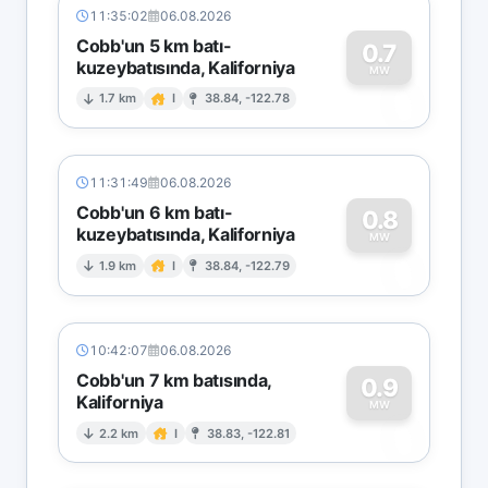
11:35:02
06.08.2026
Cobb'un 5 km batı-
0.7
kuzeybatısında, Kaliforniya
0
MW
1.7 km
I
38.84, -122.78
11:31:49
06.08.2026
Cobb'un 6 km batı-
0.8
kuzeybatısında, Kaliforniya
0
MW
1.9 km
I
38.84, -122.79
10:42:07
06.08.2026
Cobb'un 7 km batısında,
0.9
Kaliforniya
0
MW
2.2 km
I
38.83, -122.81