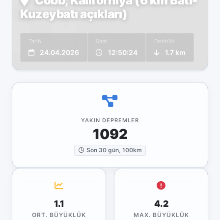
Cobb, Kaliforniya (6 km Batı-
Kuzeybatı açıkları)
Tarih
Saat
Derinlik
24.04.2026
12:50:24
1.7 km
YAKIN DEPREMLER
1092
Son 30 gün, 100km
1.1
4.2
ORT. BÜYÜKLÜK
MAX. BÜYÜKLÜK