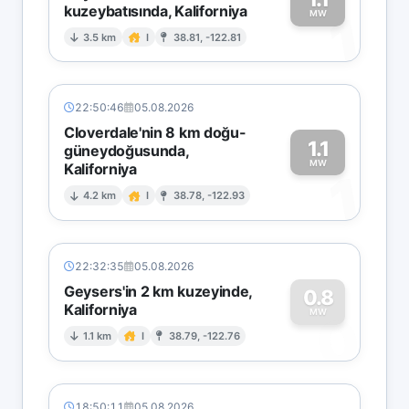
kuzeybatısında, Kaliforniya
1
MW
3.5 km
I
38.81, -122.81
22:50:46
05.08.2026
Cloverdale'nin 8 km doğu-
1.1
güneydoğusunda,
MW
Kaliforniya
1
4.2 km
I
38.78, -122.93
22:32:35
05.08.2026
Geysers'in 2 km kuzeyinde,
0.8
Kaliforniya
0
MW
1.1 km
I
38.79, -122.76
18:50:11
05.08.2026