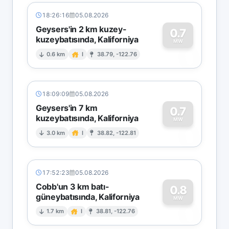
18:26:16
05.08.2026
Geysers'in 2 km kuzey-
0.7
kuzeybatısında, Kaliforniya
0
MW
0.6 km
I
38.79, -122.76
18:09:09
05.08.2026
Geysers'in 7 km
0.7
kuzeybatısında, Kaliforniya
0
MW
3.0 km
I
38.82, -122.81
17:52:23
05.08.2026
Cobb'un 3 km batı-
0.8
güneybatısında, Kaliforniya
0
MW
1.7 km
I
38.81, -122.76