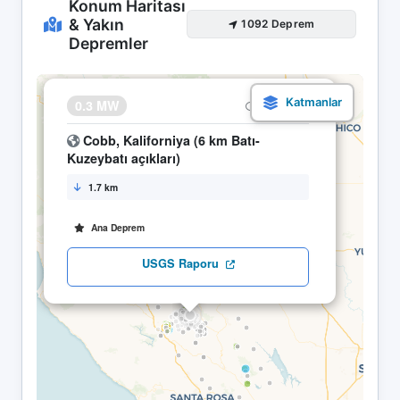
Konum Haritası
& Yakın
1092 Deprem
Depremler
×
0.3 MW
24.04 12:50
Cobb, Kaliforniya (6 km Batı-
Kuzeybatı açıkları)
1.7 km
Ana Deprem
USGS Raporu