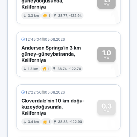
güneydoğusunda,
MW
Kaliforniya
1
3.3 km
I
38.77, -122.94
12:45:04
05.08.2026
Anderson Springs'in 3 km
1.0
güney-güneybatısında,
MW
Kaliforniya
1
1.3 km
I
38.74, -122.70
12:22:56
05.08.2026
Cloverdale'nin 10 km doğu-
0.3
kuzeydoğusunda,
MW
Kaliforniya
0
3.4 km
I
38.83, -122.90