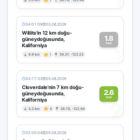
1
5.0 km
I
38.78, -122.94
04:01:09
05.08.2026
Willits'in 12 km doğu-
1.8
güneydoğusunda,
MW
Kaliforniya
1
6.9 km
I
39.37, -123.23
03:17:33
05.08.2026
Cloverdale'nin 7 km doğu-
2.6
güneydoğusunda,
MW
Kaliforniya
2
4.3 km
II
38.79, -122.94
02:00:04
05.08.2026