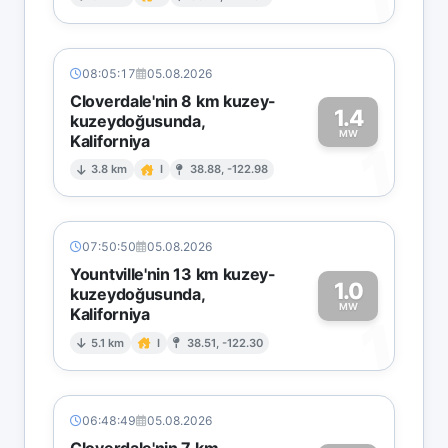
1
08:05:17
05.08.2026
Cloverdale'nin 8 km kuzey-
1.4
kuzeydoğusunda,
MW
Kaliforniya
1
3.8 km
I
38.88, -122.98
07:50:50
05.08.2026
Yountville'nin 13 km kuzey-
1.0
kuzeydoğusunda,
MW
Kaliforniya
1
5.1 km
I
38.51, -122.30
06:48:49
05.08.2026
Cloverdale'nin 7 km