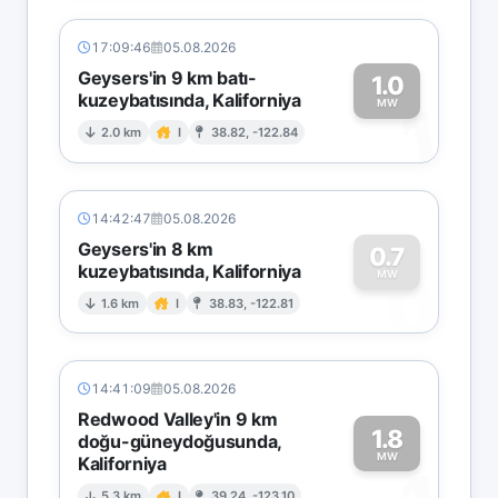
17:09:46
05.08.2026
Geysers'in 9 km batı-
1.0
kuzeybatısında, Kaliforniya
1
MW
2.0 km
I
38.82, -122.84
14:42:47
05.08.2026
Geysers'in 8 km
0.7
kuzeybatısında, Kaliforniya
0
MW
1.6 km
I
38.83, -122.81
14:41:09
05.08.2026
Redwood Valley'in 9 km
1.8
doğu-güneydoğusunda,
MW
Kaliforniya
5.3 km
I
39.24, -123.10