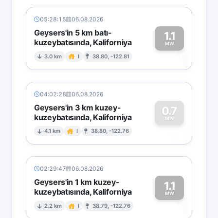
05:28:15
06.08.2026
Geysers'in 5 km batı-
1.1
kuzeybatısında, Kaliforniya
1
MW
3.0 km
I
38.80, -122.81
04:02:28
06.08.2026
Geysers'in 3 km kuzey-
0.7
kuzeybatısında, Kaliforniya
0
MW
4.1 km
I
38.80, -122.76
02:29:47
06.08.2026
Geysers'in 1 km kuzey-
1.1
kuzeybatısında, Kaliforniya
1
MW
2.2 km
I
38.79, -122.76