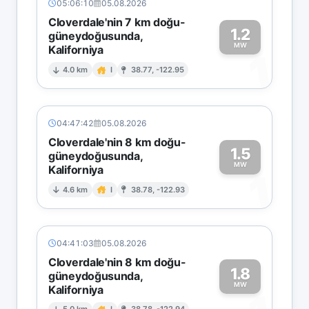
05:06:10
05.08.2026
Cloverdale'nin 7 km doğu-
1.2
güneydoğusunda,
MW
Kaliforniya
1
4.0 km
I
38.77, -122.95
04:47:42
05.08.2026
Cloverdale'nin 8 km doğu-
1.5
güneydoğusunda,
MW
Kaliforniya
1
4.6 km
I
38.78, -122.93
04:41:03
05.08.2026
Cloverdale'nin 8 km doğu-
1.8
güneydoğusunda,
MW
Kaliforniya