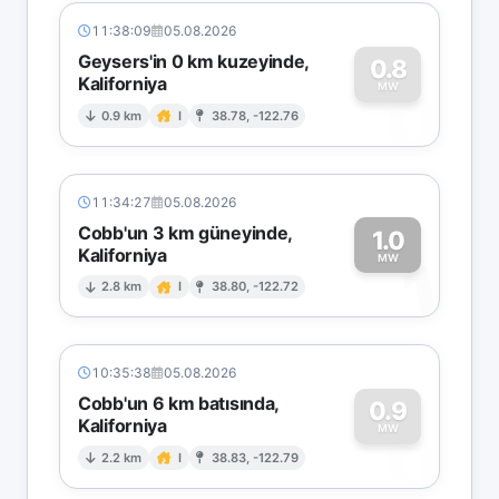
11:38:09
05.08.2026
Geysers'in 0 km kuzeyinde,
0.8
Kaliforniya
0
MW
0.9 km
I
38.78, -122.76
11:34:27
05.08.2026
Cobb'un 3 km güneyinde,
1.0
Kaliforniya
1
MW
2.8 km
I
38.80, -122.72
10:35:38
05.08.2026
Cobb'un 6 km batısında,
0.9
Kaliforniya
0
MW
2.2 km
I
38.83, -122.79