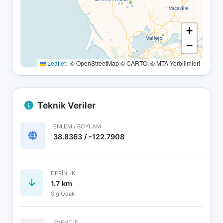
+
−
Leaflet
|
© OpenStreetMap © CARTO, © MTA Yerbilimleri
Teknik Veriler
ENLEM / BOYLAM
38.8363 / -122.7908
DERINLIK
1.7 km
Sığ Odak
EVENT ID