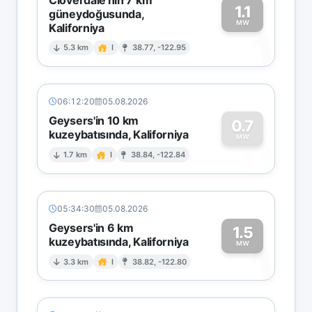
1.1
güneydoğusunda,
MW
Kaliforniya
1
5.3 km
I
38.77, -122.95
06:12:20
05.08.2026
Geysers'in 10 km
0.7
kuzeybatısında, Kaliforniya
0
MW
1.7 km
I
38.84, -122.84
05:34:30
05.08.2026
Geysers'in 6 km
1.5
kuzeybatısında, Kaliforniya
1
MW
3.3 km
I
38.82, -122.80