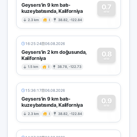
Geysers'in 9 km batı-
0.7
kuzeybatısında, Kaliforniya
0
MW
2.3 km
I
38.82, -122.84
16:25:24
06.08.2026
Geysers'in 2 km doğusunda,
0.8
Kaliforniya
0
MW
1.5 km
I
38.78, -122.73
15:36:17
06.08.2026
Geysers'in 9 km batı-
0.9
kuzeybatısında, Kaliforniya
0
MW
2.3 km
I
38.82, -122.84