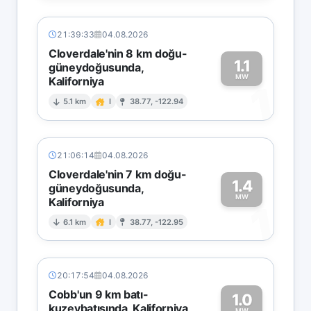
21:39:33
04.08.2026
Cloverdale'nin 8 km doğu-
1.1
güneydoğusunda,
MW
Kaliforniya
1
5.1 km
I
38.77, -122.94
21:06:14
04.08.2026
Cloverdale'nin 7 km doğu-
1.4
güneydoğusunda,
MW
Kaliforniya
1
6.1 km
I
38.77, -122.95
20:17:54
04.08.2026
Cobb'un 9 km batı-
1.0
kuzeybatısında, Kaliforniya
MW