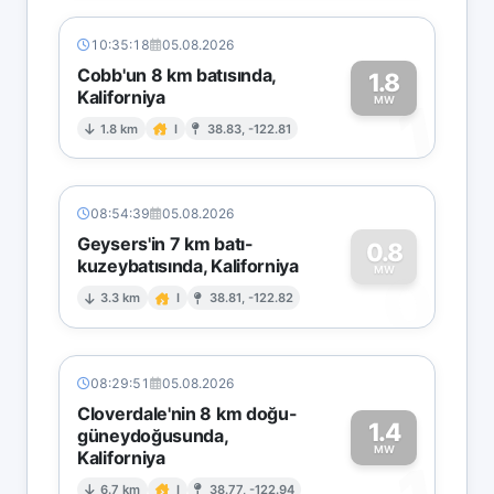
10:35:18
05.08.2026
Cobb'un 8 km batısında,
1.8
Kaliforniya
1
MW
1.8 km
I
38.83, -122.81
08:54:39
05.08.2026
Geysers'in 7 km batı-
0.8
kuzeybatısında, Kaliforniya
0
MW
3.3 km
I
38.81, -122.82
08:29:51
05.08.2026
Cloverdale'nin 8 km doğu-
1.4
güneydoğusunda,
MW
Kaliforniya
6.7 km
I
38.77, -122.94