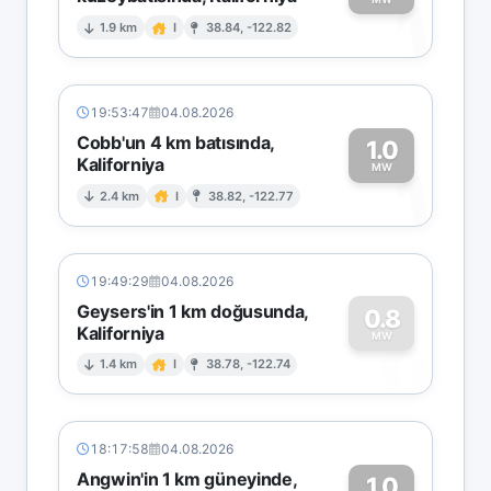
1
1.9 km
I
38.84, -122.82
19:53:47
04.08.2026
Cobb'un 4 km batısında,
1.0
Kaliforniya
1
MW
2.4 km
I
38.82, -122.77
19:49:29
04.08.2026
Geysers'in 1 km doğusunda,
0.8
Kaliforniya
0
MW
1.4 km
I
38.78, -122.74
18:17:58
04.08.2026
Angwin'in 1 km güneyinde,
1.0