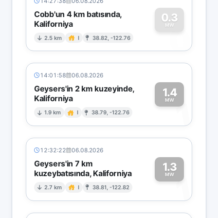
14:27:38
06.08.2026
Cobb'un 4 km batısında,
0.3
Kaliforniya
0
MW
2.5 km
I
38.82, -122.76
14:01:58
06.08.2026
Geysers'in 2 km kuzeyinde,
1.4
Kaliforniya
1
MW
1.9 km
I
38.79, -122.76
12:32:22
06.08.2026
Geysers'in 7 km
1.3
kuzeybatısında, Kaliforniya
1
MW
2.7 km
I
38.81, -122.82