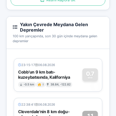
Yakın Çevrede Meydana Gelen
Depremler
100 km yarıçapında, son 30 gün içinde meydana gelen
depremler
23:15:17
06.08.2026
Cobb'un 9 km batı-
0.7
kuzeybatısında, Kaliforniya
0
MW
-0.5 km
I
38.84, -122.82
22:38:41
06.08.2026
Cloverdale'nin 8 km doğu-
1.1