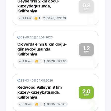
Geysers'in 2 km doğu-
0.8
kuzeydoğusunda,
MW
Kaliforniya
0
1.4 km
I
38.79, -122.73
01:49:35
05.08.2026
Cloverdale'nin 8 km doğu-
1.2
güneydoğusunda,
MW
Kaliforniya
1
4.8 km
I
38.78, -122.93
23:43:40
04.08.2026
Redwood Valley'in 9 km
2.0
kuzey-kuzeybatısında,
MW
Kaliforniya
2
5.3 km
I
39.35, -123.23