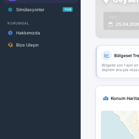
Simülasyonlar
YENİ
Tarih
KURUMSAL
25.04.202
Hakkımızda
Bize Ulaşın
Bölgesel Tr
Bölgede son 1 ayın en
deprem ana şok veya art
Konum Harita