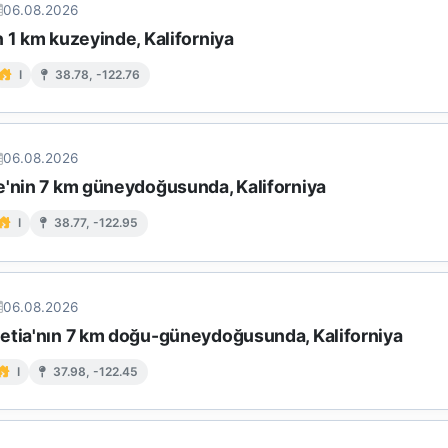
06.08.2026
 1 km kuzeyinde, Kaliforniya
I
38.78, -122.76
06.08.2026
e'nin 7 km güneydoğusunda, Kaliforniya
I
38.77, -122.95
06.08.2026
etia'nın 7 km doğu-güneydoğusunda, Kaliforniya
I
37.98, -122.45