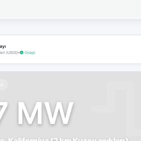
İnternet
bağlantınız
koptu!
Çevrimdışı
moddasınız.
ayı
eri (USGS)
•
Onaylı
te
.7 MW
, Kaliforniya (2 km Kuzey açıkları)