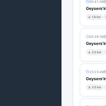
00:41:09
Geysers'i
1.8 km
00:29:36
Geysers'in
3.0 km
23:23:49
Geysers'in
3.5 km