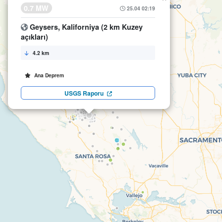
0.7 MW
25.04 02:19
Geysers, Kaliforniya (2 km Kuzey
açıkları)
4.2 km
Ana Deprem
USGS Raporu