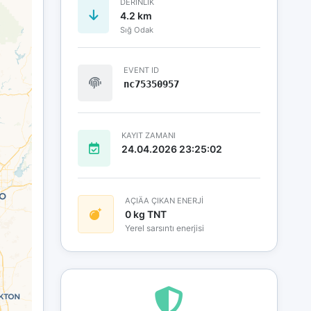
DERINLIK
4.2 km
Sığ Odak
EVENT ID
nc75350957
KAYIT ZAMANI
24.04.2026 23:25:02
AÇIÄA ÇIKAN ENERJİ
0 kg TNT
Yerel sarsıntı enerjisi