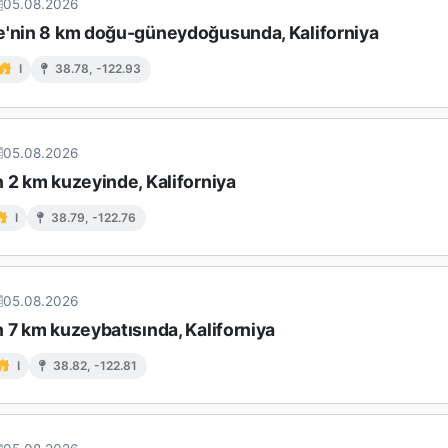
05.08.2026
e'nin 8 km doğu-güneydoğusunda, Kaliforniya
I
38.78, -122.93
05.08.2026
 2 km kuzeyinde, Kaliforniya
I
38.79, -122.76
05.08.2026
 7 km kuzeybatısında, Kaliforniya
I
38.82, -122.81