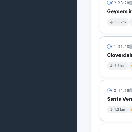
02:28:28
Geysers'in
2.0 km
01:31:48
Cloverdal
2.2 km
00:44:16
Santa Ven
1.2 km