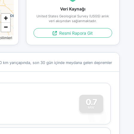
Veri Kaynağı
United States Geological Survey (USGS) anlık
+
veri akışından sağlanmaktadır.
−
Resmi Rapora Git
limleri
0 km yarıçapında, son 30 gün içinde meydana gelen depremler
0
0.7
MW