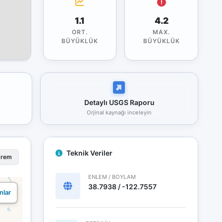
1.1
4.2
ORT.
MAX.
BÜYÜKLÜK
BÜYÜKLÜK
Detaylı USGS Raporu
Orjinal kaynağı inceleyin
Teknik Veriler
prem
ENLEM / BOYLAM
38.7938 / -122.7557