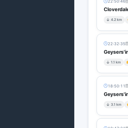
22:50:46
Cloverdal
4.2 km
22:32:35
Geysers'in
1.1 km
18:50:11
Geysers'in
3.1 km