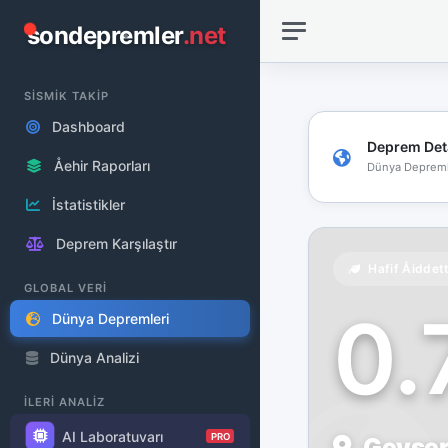
sondepremler
.net
SİSMİK TAKİP
Dashboard
Deprem Det
Åehir Raporları
Dünya Depreml
İstatistikler
Deprem Karşılaştır
Hafif Åiddet
GLOBAL VERİ
0
Dünya Depremleri
Dünya Analizi
İLERİ ANALİZ
AI Laboratuvarı
PRO
Geysers