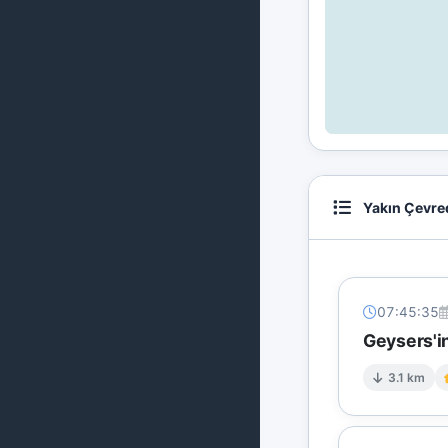
Yakın Çevre
07:45:35
Geysers'in
3.1 km