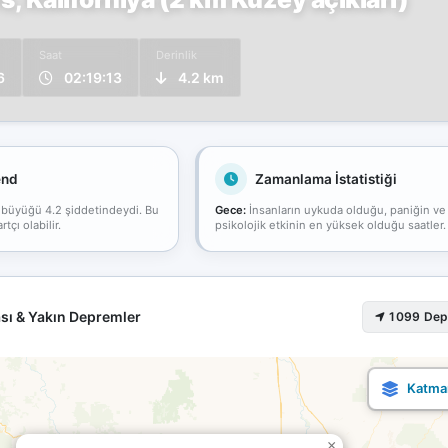
Saat
Derinlik
6
02:19:13
4.2 km
end
Zamanlama İstatistiği
 büyüğü 4.2 şiddetindeydi. Bu
Gece:
İnsanların uykuda olduğu, paniğin ve
çı olabilir.
psikolojik etkinin en yüksek olduğu saatler.
sı & Yakın Depremler
1099 De
×