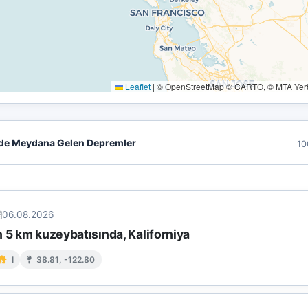
Leaflet
|
© OpenStreetMap © CARTO, © MTA Yerbi
de Meydana Gelen Depremler
10
06.08.2026
 5 km kuzeybatısında, Kaliforniya
I
38.81, -122.80