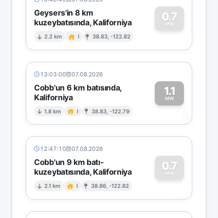
Geysers'in 8 km
0.7
kuzeybatısında, Kaliforniya
0
MW
2.2 km
I
38.83, -122.82
13:03:00
07.08.2026
Cobb'un 6 km batısında,
1.1
Kaliforniya
1
MW
1.8 km
I
38.83, -122.79
12:47:10
07.08.2026
Cobb'un 9 km batı-
0.7
kuzeybatısında, Kaliforniya
0
MW
2.1 km
I
38.86, -122.82