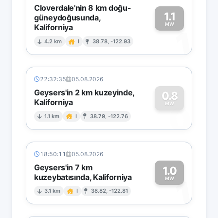
Cloverdale'nin 8 km doğu-
1.1
güneydoğusunda,
MW
Kaliforniya
1
4.2 km
I
38.78, -122.93
22:32:35
05.08.2026
Geysers'in 2 km kuzeyinde,
0.8
Kaliforniya
0
MW
1.1 km
I
38.79, -122.76
18:50:11
05.08.2026
Geysers'in 7 km
1.0
kuzeybatısında, Kaliforniya
1
MW
3.1 km
I
38.82, -122.81