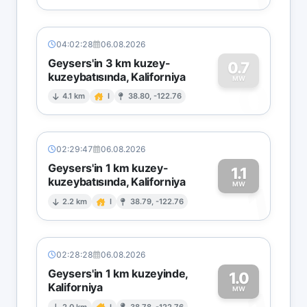
04:02:28
06.08.2026
Geysers'in 3 km kuzey-
0.7
kuzeybatısında, Kaliforniya
0
MW
4.1 km
I
38.80, -122.76
02:29:47
06.08.2026
Geysers'in 1 km kuzey-
1.1
kuzeybatısında, Kaliforniya
1
MW
2.2 km
I
38.79, -122.76
02:28:28
06.08.2026
Geysers'in 1 km kuzeyinde,
1.0
Kaliforniya
MW
2.0 km
I
38.78, -122.76