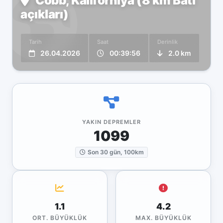
Cobb, Kaliforniya (8 km Batı
açıkları)
Tarih
Saat
Derinlik
26.04.2026
00:39:56
2.0 km
YAKIN DEPREMLER
1099
Son 30 gün, 100km
1.1
4.2
ORT. BÜYÜKLÜK
MAX. BÜYÜKLÜK