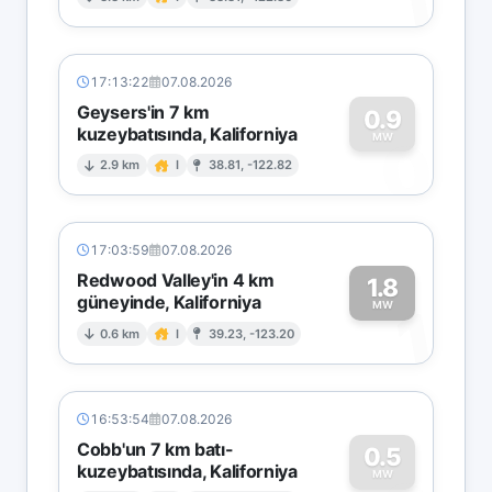
1
17:13:22
07.08.2026
Geysers'in 7 km
0.9
kuzeybatısında, Kaliforniya
0
MW
2.9 km
I
38.81, -122.82
17:03:59
07.08.2026
Redwood Valley'in 4 km
1.8
güneyinde, Kaliforniya
1
MW
0.6 km
I
39.23, -123.20
16:53:54
07.08.2026
Cobb'un 7 km batı-
0.5
kuzeybatısında, Kaliforniya
MW