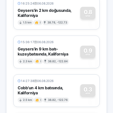
16:25:24
06.08.2026
Geysers'in 2 km doğusunda,
0.8
Kaliforniya
0
MW
1.5 km
I
38.78, -122.73
15:36:17
06.08.2026
Geysers'in 9 km batı-
0.9
kuzeybatısında, Kaliforniya
0
MW
2.3 km
I
38.82, -122.84
14:27:38
06.08.2026
Cobb'un 4 km batısında,
0.3
Kaliforniya
0
MW
2.5 km
I
38.82, -122.76