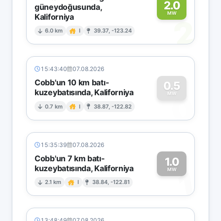
2.0
güneydoğusunda,
MW
Kaliforniya
2
6.0 km
I
39.37, -123.24
15:43:40
07.08.2026
Cobb'un 10 km batı-
0.5
kuzeybatısında, Kaliforniya
0
MW
0.7 km
I
38.87, -122.82
15:35:39
07.08.2026
Cobb'un 7 km batı-
1.0
kuzeybatısında, Kaliforniya
1
MW
2.1 km
I
38.84, -122.81
13:48:49
07.08.2026