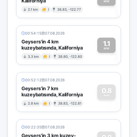
Kaliforniya
1
MW
2.1 km
I
38.83, -122.77
00:54:15
07.08.2026
Geysers'in 4 km
1.1
kuzeybatısında, Kaliforniya
1
MW
3.3 km
I
38.80, -122.80
00:52:12
07.08.2026
Geysers'in 7 km
0.8
kuzeybatısında, Kaliforniya
0
MW
2.8 km
I
38.83, -122.81
00:22:35
07.08.2026
Geysers'in 3 km kuzey-