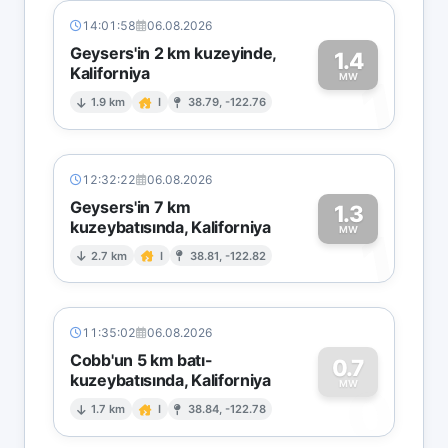
14:01:58
06.08.2026
Geysers'in 2 km kuzeyinde,
1.4
Kaliforniya
1
MW
1.9 km
I
38.79, -122.76
12:32:22
06.08.2026
Geysers'in 7 km
1.3
kuzeybatısında, Kaliforniya
1
MW
2.7 km
I
38.81, -122.82
11:35:02
06.08.2026
Cobb'un 5 km batı-
0.7
kuzeybatısında, Kaliforniya
0
MW
1.7 km
I
38.84, -122.78