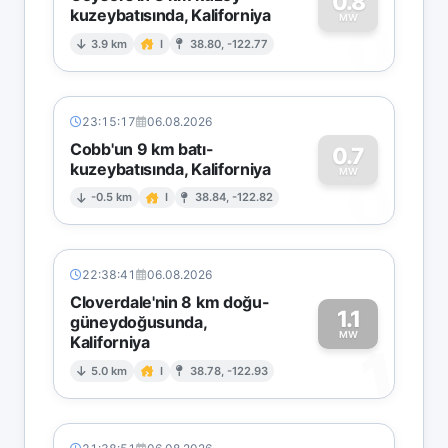
0.8
kuzeybatısında, Kaliforniya
0
MW
3.9 km
I
38.80, -122.77
23:15:17
06.08.2026
Cobb'un 9 km batı-
0.7
kuzeybatısında, Kaliforniya
0
MW
-0.5 km
I
38.84, -122.82
22:38:41
06.08.2026
Cloverdale'nin 8 km doğu-
1.1
güneydoğusunda,
MW
Kaliforniya
1
5.0 km
I
38.78, -122.93