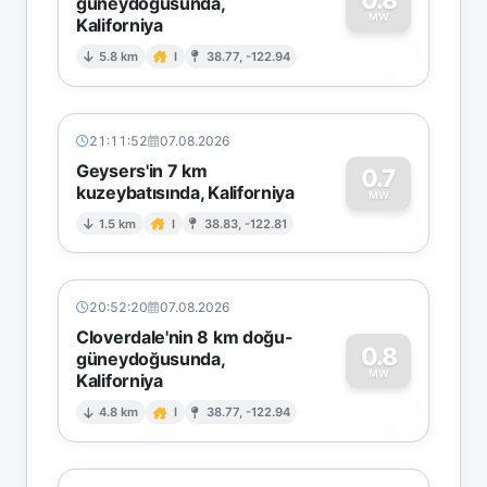
güneydoğusunda,
MW
Kaliforniya
0
5.8 km
I
38.77, -122.94
21:11:52
07.08.2026
Geysers'in 7 km
0.7
kuzeybatısında, Kaliforniya
0
MW
1.5 km
I
38.83, -122.81
20:52:20
07.08.2026
Cloverdale'nin 8 km doğu-
0.8
güneydoğusunda,
MW
Kaliforniya
0
4.8 km
I
38.77, -122.94