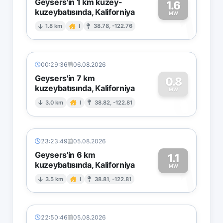
Geysers'in 1 km kuzey-
1.6
kuzeybatısında, Kaliforniya
1
MW
1.8 km
I
38.78, -122.76
00:29:36
06.08.2026
Geysers'in 7 km
0.8
kuzeybatısında, Kaliforniya
0
MW
3.0 km
I
38.82, -122.81
23:23:49
05.08.2026
Geysers'in 6 km
1.1
kuzeybatısında, Kaliforniya
1
MW
3.5 km
I
38.81, -122.81
22:50:46
05.08.2026