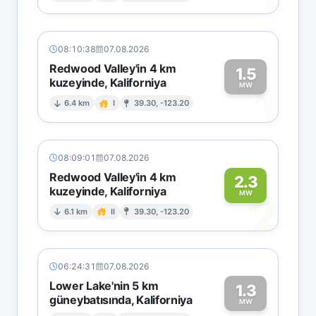
08:10:38
07.08.2026
Redwood Valley'in 4 km
1.5
kuzeyinde, Kaliforniya
1
MW
6.4 km
I
39.30, -123.20
08:09:01
07.08.2026
Redwood Valley'in 4 km
2.3
kuzeyinde, Kaliforniya
2
MW
6.1 km
II
39.30, -123.20
06:24:31
07.08.2026
Lower Lake'nin 5 km
1.3
güneybatısında, Kaliforniya
MW