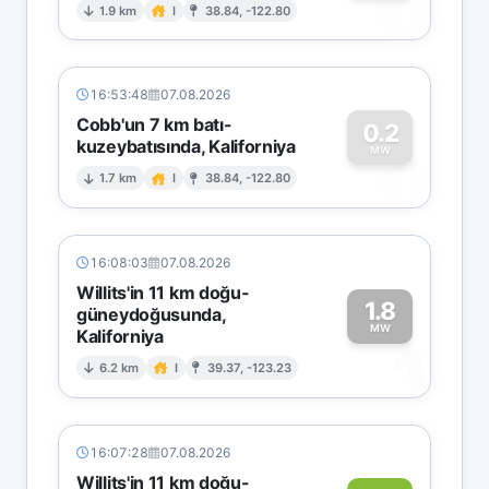
0
1.9 km
I
38.84, -122.80
16:53:48
07.08.2026
Cobb'un 7 km batı-
0.2
kuzeybatısında, Kaliforniya
0
MW
1.7 km
I
38.84, -122.80
16:08:03
07.08.2026
Willits'in 11 km doğu-
1.8
güneydoğusunda,
MW
Kaliforniya
1
6.2 km
I
39.37, -123.23
16:07:28
07.08.2026
Willits'in 11 km doğu-