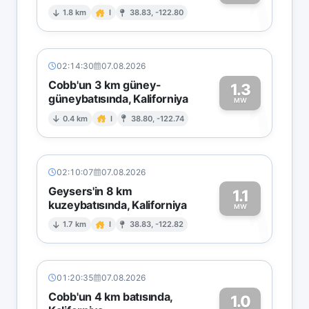
1
1.8 km
I
38.83, -122.80
02:14:30
07.08.2026
Cobb'un 3 km güney-
1.3
güneybatısında, Kaliforniya
1
MW
0.4 km
I
38.80, -122.74
02:10:07
07.08.2026
Geysers'in 8 km
1.1
kuzeybatısında, Kaliforniya
1
MW
1.7 km
I
38.83, -122.82
01:20:35
07.08.2026
Cobb'un 4 km batısında,
1.0