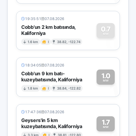
19:35:51
07.08.2026
Cobb'un 2 km batısında,
0.7
Kaliforniya
0
MW
1.6 km
I
38.82, -122.74
18:34:05
07.08.2026
Cobb'un 9 km batı-
1.0
kuzeybatısında, Kaliforniya
1
MW
1.8 km
I
38.84, -122.82
17:47:36
07.08.2026
Geysers'in 5 km
1.7
kuzeybatısında, Kaliforniya
MW
3.3 km
I
38.81, -122.80