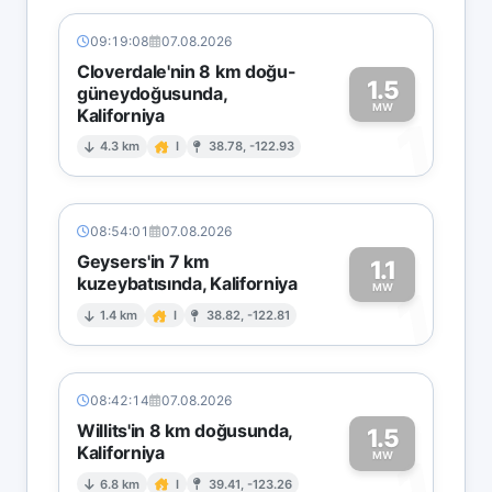
09:19:08
07.08.2026
Cloverdale'nin 8 km doğu-
1.5
güneydoğusunda,
MW
Kaliforniya
1
4.3 km
I
38.78, -122.93
08:54:01
07.08.2026
Geysers'in 7 km
1.1
kuzeybatısında, Kaliforniya
1
MW
1.4 km
I
38.82, -122.81
08:42:14
07.08.2026
Willits'in 8 km doğusunda,
1.5
Kaliforniya
1
MW
6.8 km
I
39.41, -123.26