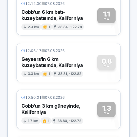
12:12:00
07.08.2026
Cobb'un 6 km batı-
1.1
kuzeybatısında, Kaliforniya
1
MW
2.3 km
I
38.84, -122.78
12:06:17
07.08.2026
Geysers'in 6 km
0.8
kuzeybatısında, Kaliforniya
0
MW
3.3 km
I
38.81, -122.82
10:50:01
07.08.2026
Cobb'un 3 km güneyinde,
1.3
Kaliforniya
1
MW
1.7 km
I
38.80, -122.72