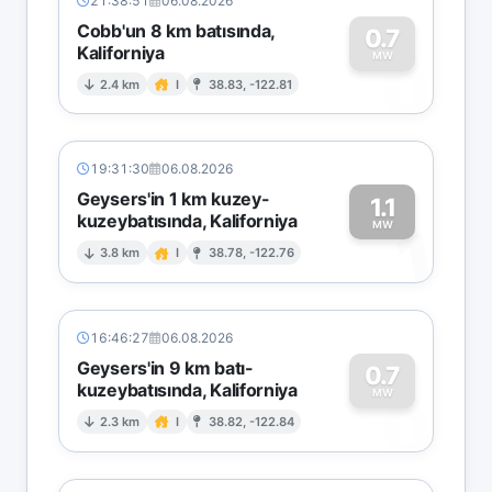
21:38:51
06.08.2026
Cobb'un 8 km batısında,
0.7
Kaliforniya
0
MW
2.4 km
I
38.83, -122.81
19:31:30
06.08.2026
Geysers'in 1 km kuzey-
1.1
kuzeybatısında, Kaliforniya
1
MW
3.8 km
I
38.78, -122.76
16:46:27
06.08.2026
Geysers'in 9 km batı-
0.7
kuzeybatısında, Kaliforniya
0
MW
2.3 km
I
38.82, -122.84