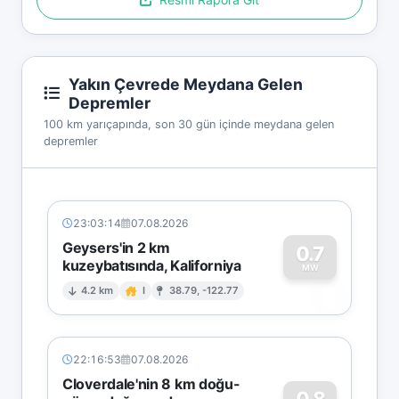
Yakın Çevrede Meydana Gelen
Depremler
100 km yarıçapında, son 30 gün içinde meydana gelen
depremler
23:03:14
07.08.2026
Geysers'in 2 km
0.7
kuzeybatısında, Kaliforniya
0
MW
4.2 km
I
38.79, -122.77
22:16:53
07.08.2026
Cloverdale'nin 8 km doğu-
0.8