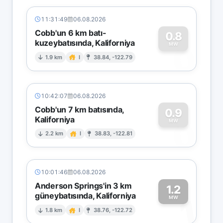
11:31:49
06.08.2026
Cobb'un 6 km batı-
0.8
kuzeybatısında, Kaliforniya
0
MW
1.9 km
I
38.84, -122.79
10:42:07
06.08.2026
Cobb'un 7 km batısında,
0.9
Kaliforniya
0
MW
2.2 km
I
38.83, -122.81
10:01:46
06.08.2026
Anderson Springs'in 3 km
1.2
güneybatısında, Kaliforniya
1
MW
1.8 km
I
38.76, -122.72