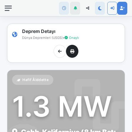
İnternet
bağlantınız
koptu!
Çevrimdışı
Deprem Detayı
moddasınız.
Dünya Depremleri (USGS)
•
Onaylı
Hafif Åiddette
1.3 MW