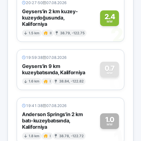
20:27:50
07.08.2026
Geysers'in 2 km kuzey-
2.4
kuzeydoğusunda,
MW
Kaliforniya
2
1.5 km
II
38.79, -122.75
19:59:38
07.08.2026
Geysers'in 9 km
0.7
kuzeybatısında, Kaliforniya
0
MW
1.6 km
I
38.84, -122.82
19:41:38
07.08.2026
Anderson Springs'in 2 km
1.0
batı-kuzeybatısında,
MW
Kaliforniya
1
1.8 km
I
38.78, -122.72