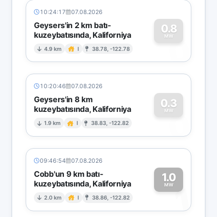
10:24:17
07.08.2026
Geysers'in 2 km batı-
0.8
kuzeybatısında, Kaliforniya
0
MW
4.9 km
I
38.78, -122.78
10:20:46
07.08.2026
Geysers'in 8 km
0.3
kuzeybatısında, Kaliforniya
0
MW
1.9 km
I
38.83, -122.82
09:46:54
07.08.2026
Cobb'un 9 km batı-
1.0
kuzeybatısında, Kaliforniya
1
MW
2.0 km
I
38.86, -122.82