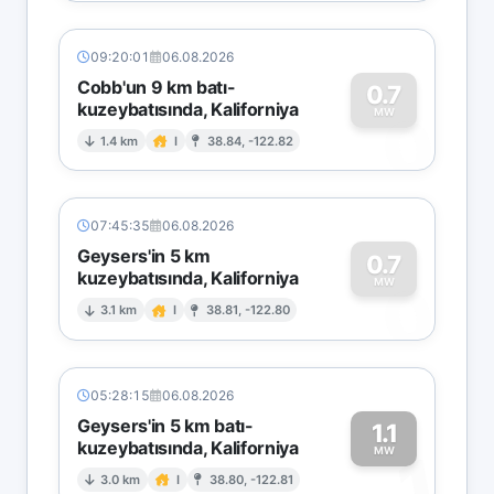
09:20:01
06.08.2026
Cobb'un 9 km batı-
0.7
kuzeybatısında, Kaliforniya
0
MW
1.4 km
I
38.84, -122.82
07:45:35
06.08.2026
Geysers'in 5 km
0.7
kuzeybatısında, Kaliforniya
0
MW
3.1 km
I
38.81, -122.80
05:28:15
06.08.2026
Geysers'in 5 km batı-
1.1
kuzeybatısında, Kaliforniya
1
MW
3.0 km
I
38.80, -122.81