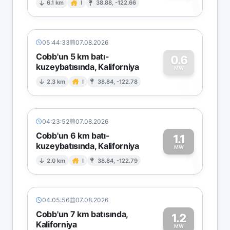
1
6.1 km
I
38.88, -122.66
05:44:33
07.08.2026
Cobb'un 5 km batı-
0.6
kuzeybatısında, Kaliforniya
0
MW
2.3 km
I
38.84, -122.78
04:23:52
07.08.2026
Cobb'un 6 km batı-
1.1
kuzeybatısında, Kaliforniya
1
MW
2.0 km
I
38.84, -122.79
04:05:56
07.08.2026
Cobb'un 7 km batısında,
1.2
Kaliforniya
MW