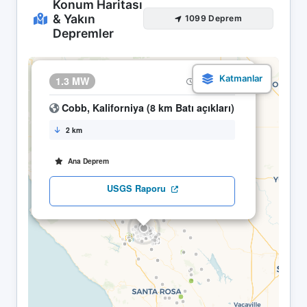
Konum Haritası
& Yakın
1099 Deprem
Depremler
×
1.3 MW
26.04 00:39
Cobb, Kaliforniya (8 km Batı açıkları)
2 km
Ana Deprem
USGS Raporu