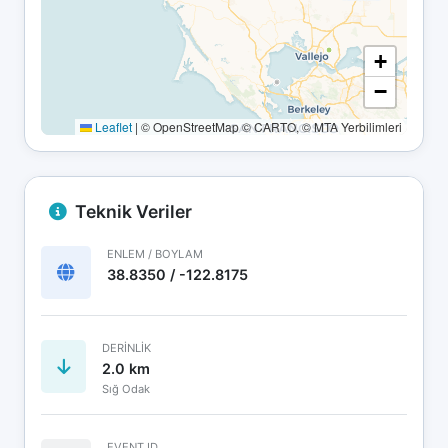
+
−
Leaflet
|
© OpenStreetMap © CARTO, © MTA Yerbilimleri
Teknik Veriler
ENLEM / BOYLAM
38.8350 / -122.8175
DERINLIK
2.0 km
Sığ Odak
EVENT ID