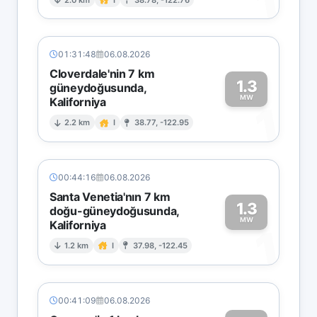
1
01:31:48
06.08.2026
Cloverdale'nin 7 km
1.3
güneydoğusunda,
MW
Kaliforniya
1
2.2 km
I
38.77, -122.95
00:44:16
06.08.2026
Santa Venetia'nın 7 km
1.3
doğu-güneydoğusunda,
MW
Kaliforniya
1
1.2 km
I
37.98, -122.45
00:41:09
06.08.2026