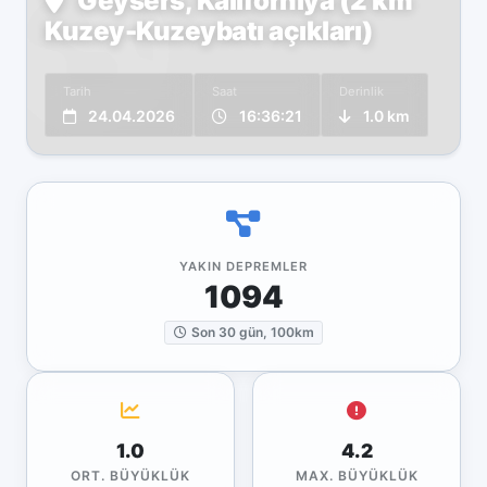
Geysers, Kaliforniya (2 km
Kuzey-Kuzeybatı açıkları)
Tarih
Saat
Derinlik
24.04.2026
16:36:21
1.0 km
YAKIN DEPREMLER
1094
Son 30 gün, 100km
1.0
4.2
ORT. BÜYÜKLÜK
MAX. BÜYÜKLÜK