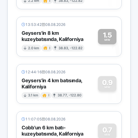
0
2.2 km
I
38.83, -122.82
13:53:42
08.08.2026
Geysers'in 8 km
1.5
kuzeybatısında, Kaliforniya
1
MW
2.0 km
I
38.83, -122.82
12:44:16
08.08.2026
Geysers'in 4 km batısında,
0.9
Kaliforniya
0
MW
3.1 km
I
38.77, -122.80
11:07:05
08.08.2026
Cobb'un 6 km batı-
0.7
kuzeybatısında, Kaliforniya
MW