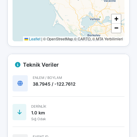
+
−
Leaflet
|
© OpenStreetMap © CARTO, © MTA Yerbilimleri
Teknik Veriler
ENLEM / BOYLAM
38.7945 / -122.7612
DERINLIK
1.0 km
Sığ Odak
EVENT ID