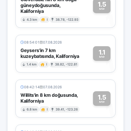
1.5
güneydoğusunda,
MW
Kaliforniya
1
4.3 km
I
38.78, -122.93
08:54:01
07.08.2026
Geysers'in 7 km
1.1
kuzeybatısında, Kaliforniya
1
MW
1.4 km
I
38.82, -122.81
08:42:14
07.08.2026
Willits'in 8 km doğusunda,
1.5
Kaliforniya
1
MW
6.8 km
I
39.41, -123.26