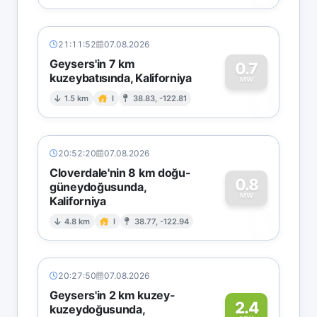
21:11:52
07.08.2026
Geysers'in 7 km
0.7
kuzeybatısında, Kaliforniya
0
MW
1.5 km
I
38.83, -122.81
20:52:20
07.08.2026
Cloverdale'nin 8 km doğu-
0.8
güneydoğusunda,
MW
Kaliforniya
0
4.8 km
I
38.77, -122.94
20:27:50
07.08.2026
Geysers'in 2 km kuzey-
2.4
kuzeydoğusunda,