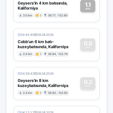
Geysers'in 4 km batısında,
1.1
Kaliforniya
1
MW
3.0 km
I
38.77, -122.80
04:45:40
08.08.2026
Cobb'un 6 km batı-
0.8
kuzeybatısında, Kaliforniya
0
MW
2.0 km
I
38.84, -122.79
04:39:42
08.08.2026
Geysers'in 8 km
0.2
kuzeybatısında, Kaliforniya
0
MW
2.4 km
I
38.83, -122.82
04:12:17
08.08.2026