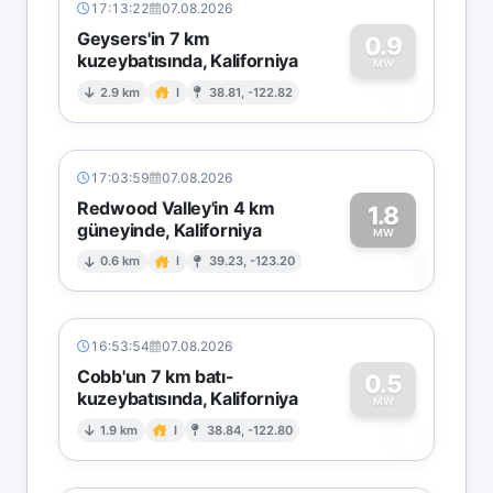
17:13:22
07.08.2026
Geysers'in 7 km
0.9
kuzeybatısında, Kaliforniya
0
MW
2.9 km
I
38.81, -122.82
17:03:59
07.08.2026
Redwood Valley'in 4 km
1.8
güneyinde, Kaliforniya
1
MW
0.6 km
I
39.23, -123.20
16:53:54
07.08.2026
Cobb'un 7 km batı-
0.5
kuzeybatısında, Kaliforniya
0
MW
1.9 km
I
38.84, -122.80