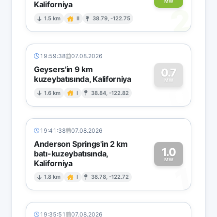
MW
Kaliforniya
2
1.5 km
II
38.79, -122.75
19:59:38
07.08.2026
Geysers'in 9 km
0.7
kuzeybatısında, Kaliforniya
0
MW
1.6 km
I
38.84, -122.82
19:41:38
07.08.2026
Anderson Springs'in 2 km
1.0
batı-kuzeybatısında,
MW
Kaliforniya
1
1.8 km
I
38.78, -122.72
19:35:51
07.08.2026