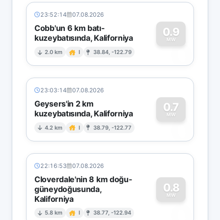
23:52:14
07.08.2026
Cobb'un 6 km batı-
0.9
kuzeybatısında, Kaliforniya
0
MW
2.0 km
I
38.84, -122.79
23:03:14
07.08.2026
Geysers'in 2 km
0.7
kuzeybatısında, Kaliforniya
0
MW
4.2 km
I
38.79, -122.77
22:16:53
07.08.2026
Cloverdale'nin 8 km doğu-
0.8
güneydoğusunda,
MW
Kaliforniya
0
5.8 km
I
38.77, -122.94