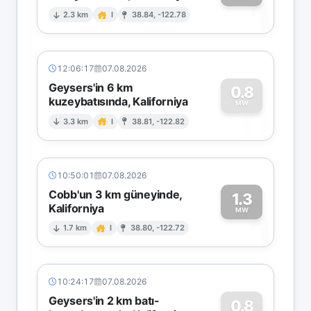
1
2.3 km
I
38.84, -122.78
12:06:17
07.08.2026
Geysers'in 6 km
0.8
kuzeybatısında, Kaliforniya
0
MW
3.3 km
I
38.81, -122.82
10:50:01
07.08.2026
Cobb'un 3 km güneyinde,
1.3
Kaliforniya
1
MW
1.7 km
I
38.80, -122.72
10:24:17
07.08.2026
Geysers'in 2 km batı-
0.8