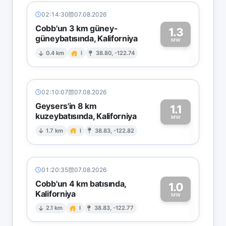
02:14:30
07.08.2026
Cobb'un 3 km güney-
1.3
güneybatısında, Kaliforniya
1
MW
0.4 km
I
38.80, -122.74
02:10:07
07.08.2026
Geysers'in 8 km
1.1
kuzeybatısında, Kaliforniya
1
MW
1.7 km
I
38.83, -122.82
01:20:35
07.08.2026
Cobb'un 4 km batısında,
1.0
Kaliforniya
1
MW
2.1 km
I
38.83, -122.77