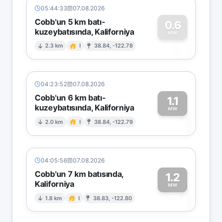
05:44:33
07.08.2026
Cobb'un 5 km batı-
0.6
kuzeybatısında, Kaliforniya
0
MW
2.3 km
I
38.84, -122.78
04:23:52
07.08.2026
Cobb'un 6 km batı-
1.1
kuzeybatısında, Kaliforniya
1
MW
2.0 km
I
38.84, -122.79
04:05:56
07.08.2026
Cobb'un 7 km batısında,
1.2
Kaliforniya
1
MW
1.8 km
I
38.83, -122.80