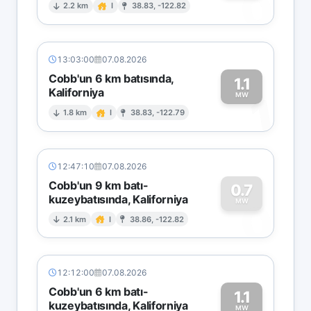
0
2.2 km
I
38.83, -122.82
13:03:00
07.08.2026
Cobb'un 6 km batısında,
1.1
Kaliforniya
1
MW
1.8 km
I
38.83, -122.79
12:47:10
07.08.2026
Cobb'un 9 km batı-
0.7
kuzeybatısında, Kaliforniya
0
MW
2.1 km
I
38.86, -122.82
12:12:00
07.08.2026
Cobb'un 6 km batı-
1.1
kuzeybatısında, Kaliforniya
MW