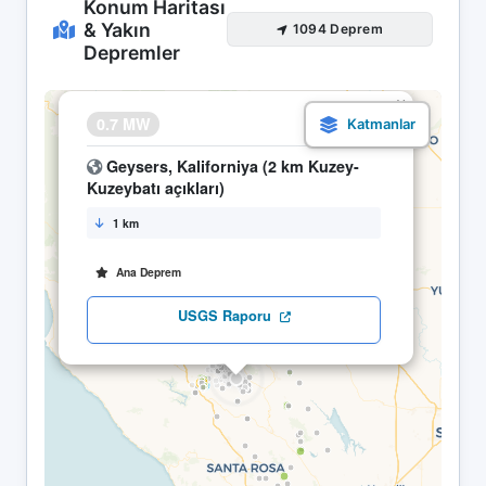
Konum Haritası
& Yakın
1094 Deprem
Depremler
×
0.7 MW
24.04 16:36
Geysers, Kaliforniya (2 km Kuzey-
Kuzeybatı açıkları)
1 km
Ana Deprem
USGS Raporu