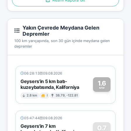
Yakın Çevrede Meydana Gelen
Depremler
100 km yarıçapında, son 30 gün içinde meydana gelen
depremler
06:28:13
09.08.2026
Geysers'in 5 km batı-
1.6
kuzeybatısında, Kaliforniya
1
MW
2.8 km
I
38.79, -122.81
05:47:44
09.08.2026
Geysers'in 7 km
0.7