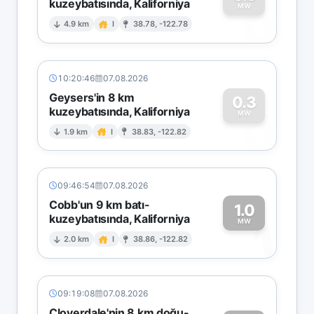
kuzeybatısında, Kaliforniya
0
MW
4.9 km
I
38.78, -122.78
10:20:46
07.08.2026
Geysers'in 8 km
0.3
kuzeybatısında, Kaliforniya
0
MW
1.9 km
I
38.83, -122.82
09:46:54
07.08.2026
Cobb'un 9 km batı-
1.0
kuzeybatısında, Kaliforniya
1
MW
2.0 km
I
38.86, -122.82
09:19:08
07.08.2026
Cloverdale'nin 8 km doğu-