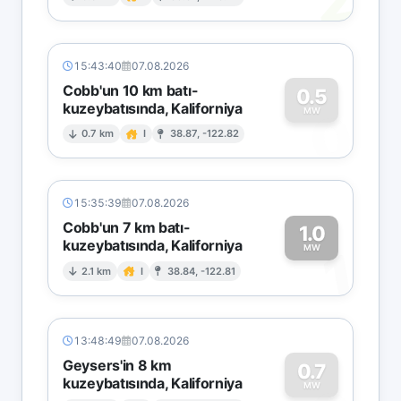
2
15:43:40
07.08.2026
Cobb'un 10 km batı-
0.5
kuzeybatısında, Kaliforniya
0
MW
0.7 km
I
38.87, -122.82
15:35:39
07.08.2026
Cobb'un 7 km batı-
1.0
kuzeybatısında, Kaliforniya
1
MW
2.1 km
I
38.84, -122.81
13:48:49
07.08.2026
Geysers'in 8 km
0.7
kuzeybatısında, Kaliforniya
MW