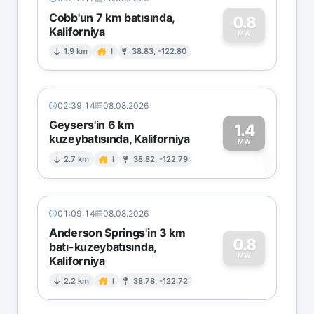
Cobb'un 7 km batısında,
0.8
Kaliforniya
0
MW
1.9 km
I
38.83, -122.80
02:39:14
08.08.2026
Geysers'in 6 km
1.4
kuzeybatısında, Kaliforniya
1
MW
2.7 km
I
38.82, -122.79
01:09:14
08.08.2026
Anderson Springs'in 3 km
0.8
batı-kuzeybatısında,
MW
Kaliforniya
0
2.2 km
I
38.78, -122.72