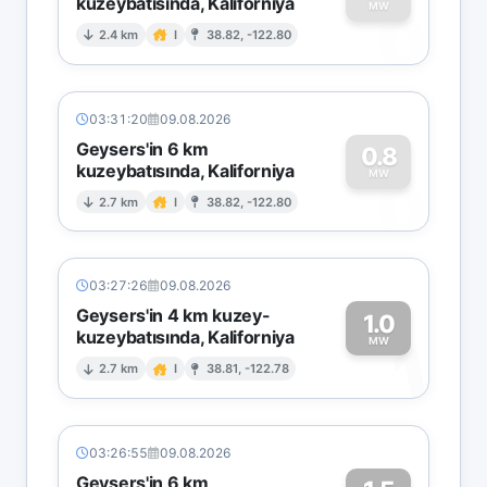
kuzeybatısında, Kaliforniya
0
MW
2.4 km
I
38.82, -122.80
03:31:20
09.08.2026
Geysers'in 6 km
0.8
kuzeybatısında, Kaliforniya
0
MW
2.7 km
I
38.82, -122.80
03:27:26
09.08.2026
Geysers'in 4 km kuzey-
1.0
kuzeybatısında, Kaliforniya
1
MW
2.7 km
I
38.81, -122.78
03:26:55
09.08.2026
Geysers'in 6 km