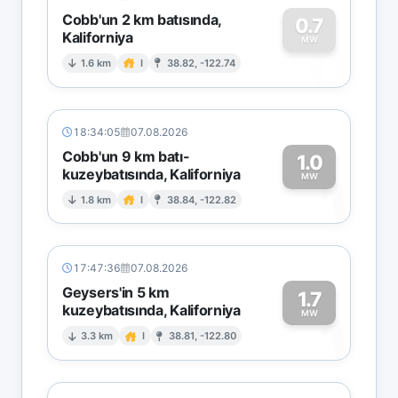
Cobb'un 2 km batısında,
0.7
Kaliforniya
0
MW
1.6 km
I
38.82, -122.74
18:34:05
07.08.2026
Cobb'un 9 km batı-
1.0
kuzeybatısında, Kaliforniya
1
MW
1.8 km
I
38.84, -122.82
17:47:36
07.08.2026
Geysers'in 5 km
1.7
kuzeybatısında, Kaliforniya
1
MW
3.3 km
I
38.81, -122.80