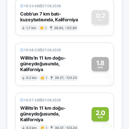
16:53:48
07.08.2026
Cobb'un 7 km batı-
0.2
kuzeybatısında, Kaliforniya
0
MW
1.7 km
I
38.84, -122.80
16:08:03
07.08.2026
Willits'in 11 km doğu-
1.8
güneydoğusunda,
MW
Kaliforniya
1
6.2 km
I
39.37, -123.23
16:07:28
07.08.2026
Willits'in 11 km doğu-
2.0
güneydoğusunda,
MW
Kaliforniya
6.0 km
I
39.37, -123.24