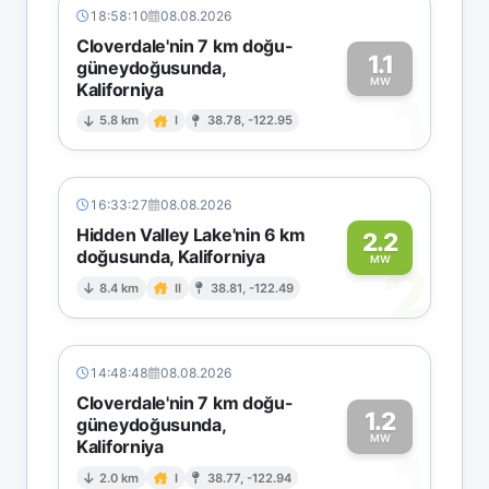
18:58:10
08.08.2026
Cloverdale'nin 7 km doğu-
1.1
güneydoğusunda,
MW
Kaliforniya
1
5.8 km
I
38.78, -122.95
16:33:27
08.08.2026
Hidden Valley Lake'nin 6 km
2.2
doğusunda, Kaliforniya
2
MW
8.4 km
II
38.81, -122.49
14:48:48
08.08.2026
Cloverdale'nin 7 km doğu-
1.2
güneydoğusunda,
MW
Kaliforniya
1
2.0 km
I
38.77, -122.94