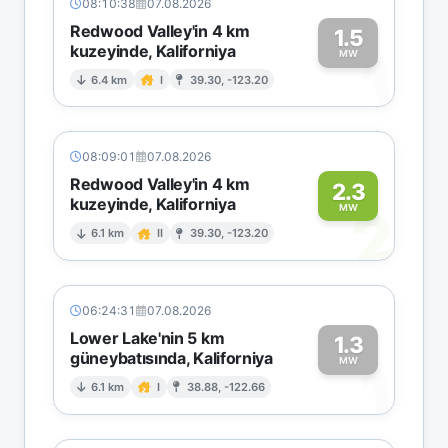
08:10:38
07.08.2026
Redwood Valley'in 4 km
1.5
kuzeyinde, Kaliforniya
1
MW
6.4 km
I
39.30, -123.20
08:09:01
07.08.2026
Redwood Valley'in 4 km
2.3
kuzeyinde, Kaliforniya
2
MW
6.1 km
II
39.30, -123.20
06:24:31
07.08.2026
Lower Lake'nin 5 km
1.3
güneybatısında, Kaliforniya
1
MW
6.1 km
I
38.88, -122.66