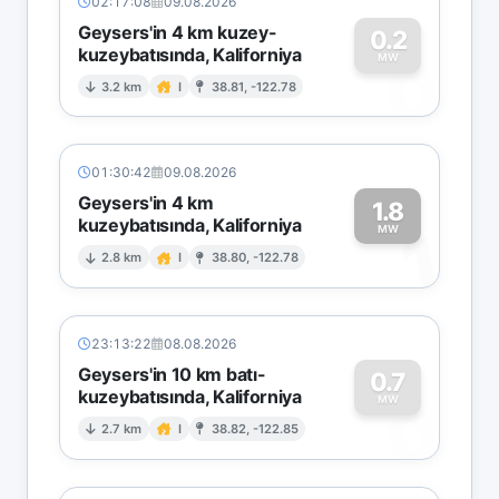
02:17:08
09.08.2026
Geysers'in 4 km kuzey-
0.2
kuzeybatısında, Kaliforniya
0
MW
3.2 km
I
38.81, -122.78
01:30:42
09.08.2026
Geysers'in 4 km
1.8
kuzeybatısında, Kaliforniya
1
MW
2.8 km
I
38.80, -122.78
23:13:22
08.08.2026
Geysers'in 10 km batı-
0.7
kuzeybatısında, Kaliforniya
0
MW
2.7 km
I
38.82, -122.85