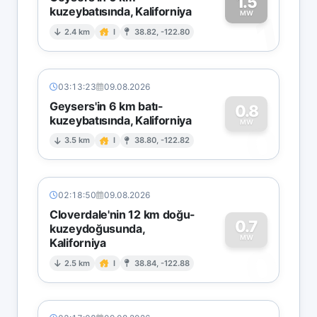
1.5
kuzeybatısında, Kaliforniya
1
MW
2.4 km
I
38.82, -122.80
03:13:23
09.08.2026
Geysers'in 6 km batı-
0.8
kuzeybatısında, Kaliforniya
0
MW
3.5 km
I
38.80, -122.82
02:18:50
09.08.2026
Cloverdale'nin 12 km doğu-
0.7
kuzeydoğusunda,
MW
Kaliforniya
0
2.5 km
I
38.84, -122.88