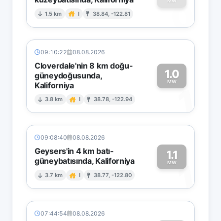
0
MW
1.5 km
I
38.84, -122.81
09:10:22
08.08.2026
Cloverdale'nin 8 km doğu-
1.0
güneydoğusunda,
MW
Kaliforniya
1
3.8 km
I
38.78, -122.94
09:08:40
08.08.2026
Geysers'in 4 km batı-
1.1
güneybatısında, Kaliforniya
1
MW
3.7 km
I
38.77, -122.80
07:44:54
08.08.2026