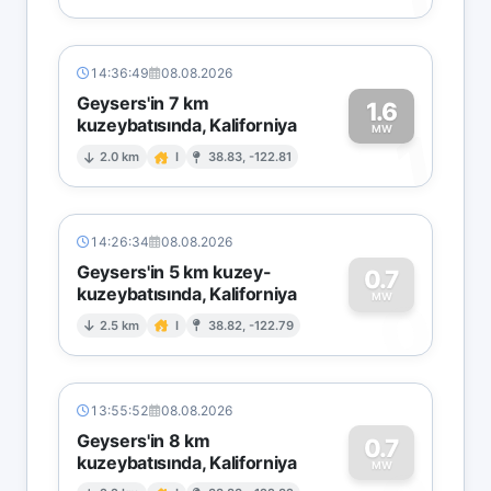
14:36:49
08.08.2026
Geysers'in 7 km
1.6
kuzeybatısında, Kaliforniya
1
MW
2.0 km
I
38.83, -122.81
14:26:34
08.08.2026
Geysers'in 5 km kuzey-
0.7
kuzeybatısında, Kaliforniya
0
MW
2.5 km
I
38.82, -122.79
13:55:52
08.08.2026
Geysers'in 8 km
0.7
kuzeybatısında, Kaliforniya
MW