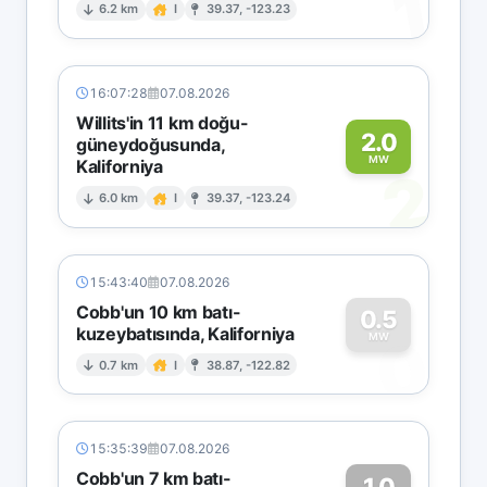
1
6.2 km
I
39.37, -123.23
16:07:28
07.08.2026
Willits'in 11 km doğu-
2.0
güneydoğusunda,
MW
Kaliforniya
2
6.0 km
I
39.37, -123.24
15:43:40
07.08.2026
Cobb'un 10 km batı-
0.5
kuzeybatısında, Kaliforniya
0
MW
0.7 km
I
38.87, -122.82
15:35:39
07.08.2026
Cobb'un 7 km batı-
1.0