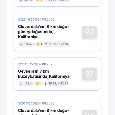
0
22:16:53
07.08.2026
Cloverdale'nin 8 km doğu-
0.8
güneydoğusunda,
MW
Kaliforniya
0
5.8 km
I
38.77, -122.94
21:11:52
07.08.2026
Geysers'in 7 km
0.7
kuzeybatısında, Kaliforniya
0
MW
1.5 km
I
38.83, -122.81
20:52:20
07.08.2026
Cloverdale'nin 8 km doğu-
0.8