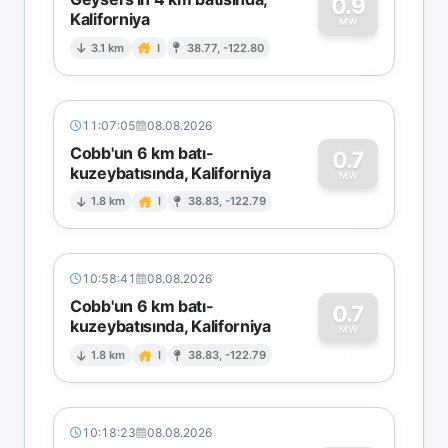
0.9
Kaliforniya
0
MW
3.1 km
I
38.77, -122.80
11:07:05
08.08.2026
Cobb'un 6 km batı-
0.7
kuzeybatısında, Kaliforniya
0
MW
1.8 km
I
38.83, -122.79
10:58:41
08.08.2026
Cobb'un 6 km batı-
0.7
kuzeybatısında, Kaliforniya
0
MW
1.8 km
I
38.83, -122.79
10:18:23
08.08.2026