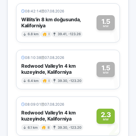
08:42:14
07.08.2026
Willits'in 8 km doğusunda,
1.5
Kaliforniya
1
MW
6.8 km
I
39.41, -123.26
08:10:38
07.08.2026
Redwood Valley'in 4 km
1.5
kuzeyinde, Kaliforniya
1
MW
6.4 km
I
39.30, -123.20
08:09:01
07.08.2026
Redwood Valley'in 4 km
2.3
kuzeyinde, Kaliforniya
2
MW
6.1 km
II
39.30, -123.20