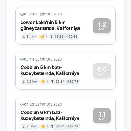
06:24:31
07.08.2026
Lower Lake'nin 5 km
1.3
güneybatısında, Kaliforniya
1
MW
6.1 km
I
38.88, -122.66
05:44:33
07.08.2026
Cobb'un 5 km batı-
0.6
kuzeybatısında, Kaliforniya
0
MW
2.3 km
I
38.84, -122.78
04:23:52
07.08.2026
Cobb'un 6 km batı-
1.1
kuzeybatısında, Kaliforniya
1
MW
2.0 km
I
38.84, -122.79