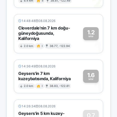
2
8.4 km
II
38.81, -122.49
14:48:48
08.08.2026
Cloverdale'nin 7 km doğu-
1.2
güneydoğusunda,
MW
Kaliforniya
1
2.0 km
I
38.77, -122.94
14:36:49
08.08.2026
Geysers'in 7 km
1.6
kuzeybatısında, Kaliforniya
1
MW
2.0 km
I
38.83, -122.81
14:26:34
08.08.2026
Geysers'in 5 km kuzey-
0.7