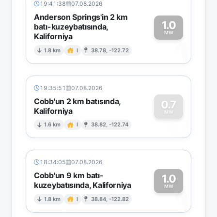
19:41:38
07.08.2026
Anderson Springs'in 2 km
1.0
batı-kuzeybatısında,
MW
Kaliforniya
1
1.8 km
I
38.78, -122.72
19:35:51
07.08.2026
Cobb'un 2 km batısında,
0.7
Kaliforniya
0
MW
1.6 km
I
38.82, -122.74
18:34:05
07.08.2026
Cobb'un 9 km batı-
1.0
kuzeybatısında, Kaliforniya
1
MW
1.8 km
I
38.84, -122.82