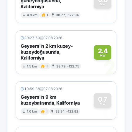
güneydoğusunda,
MW
Kaliforniya
0
4.8 km
I
38.77, -122.94
20:27:50
07.08.2026
Geysers'in 2 km kuzey-
2.4
kuzeydoğusunda,
MW
Kaliforniya
2
1.5 km
II
38.79, -122.75
19:59:38
07.08.2026
Geysers'in 9 km
0.7
kuzeybatısında, Kaliforniya
0
MW
1.6 km
I
38.84, -122.82