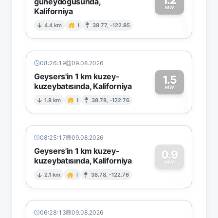
güneydoğusunda,
MW
Kaliforniya
1
4.4 km
I
38.77, -122.95
08:26:19
09.08.2026
Geysers'in 1 km kuzey-
1.5
kuzeybatısında, Kaliforniya
1
MW
1.8 km
I
38.78, -122.76
08:25:17
09.08.2026
Geysers'in 1 km kuzey-
0.9
kuzeybatısında, Kaliforniya
0
MW
2.1 km
I
38.78, -122.76
06:28:13
09.08.2026