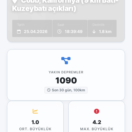
Cobb, Kaliforniya (9 km Batı-
Kuzeybatı açıkları)
Tarih
Saat
Derinlik
25.04.2026
18:39:49
1.8 km
YAKIN DEPREMLER
1090
Son 30 gün, 100km
1.0
4.2
ORT. BÜYÜKLÜK
MAX. BÜYÜKLÜK