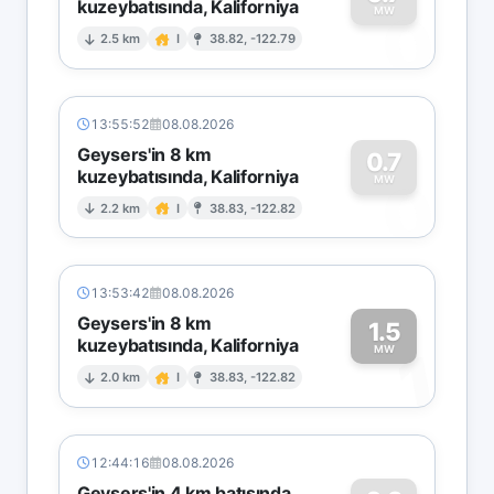
kuzeybatısında, Kaliforniya
0
MW
2.5 km
I
38.82, -122.79
13:55:52
08.08.2026
Geysers'in 8 km
0.7
kuzeybatısında, Kaliforniya
0
MW
2.2 km
I
38.83, -122.82
13:53:42
08.08.2026
Geysers'in 8 km
1.5
kuzeybatısında, Kaliforniya
1
MW
2.0 km
I
38.83, -122.82
12:44:16
08.08.2026
Geysers'in 4 km batısında,