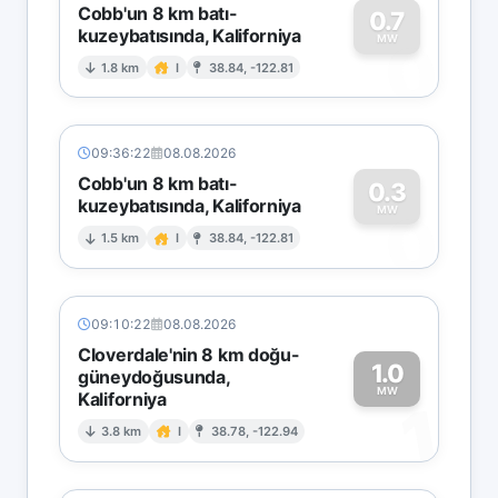
Cobb'un 8 km batı-
0.7
kuzeybatısında, Kaliforniya
0
MW
1.8 km
I
38.84, -122.81
09:36:22
08.08.2026
Cobb'un 8 km batı-
0.3
kuzeybatısında, Kaliforniya
0
MW
1.5 km
I
38.84, -122.81
09:10:22
08.08.2026
Cloverdale'nin 8 km doğu-
1.0
güneydoğusunda,
MW
Kaliforniya
1
3.8 km
I
38.78, -122.94