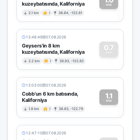
kuzeybatısında, Kaliforniya
1
MW
2.1 km
I
38.84, -122.81
13:48:49
07.08.2026
Geysers'in 8 km
0.7
kuzeybatısında, Kaliforniya
0
MW
2.2 km
I
38.83, -122.82
13:03:00
07.08.2026
Cobb'un 6 km batısında,
1.1
Kaliforniya
1
MW
1.8 km
I
38.83, -122.79
12:47:10
07.08.2026