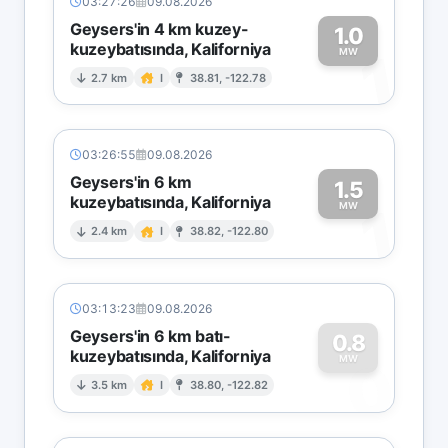
03:27:26
09.08.2026
Geysers'in 4 km kuzey-
1.0
kuzeybatısında, Kaliforniya
1
MW
2.7 km
I
38.81, -122.78
03:26:55
09.08.2026
Geysers'in 6 km
1.5
kuzeybatısında, Kaliforniya
1
MW
2.4 km
I
38.82, -122.80
03:13:23
09.08.2026
Geysers'in 6 km batı-
0.8
kuzeybatısında, Kaliforniya
0
MW
3.5 km
I
38.80, -122.82