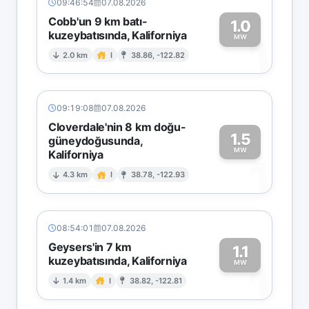
09:46:54
07.08.2026
Cobb'un 9 km batı-
1.0
kuzeybatısında, Kaliforniya
1
MW
2.0 km
I
38.86, -122.82
09:19:08
07.08.2026
Cloverdale'nin 8 km doğu-
1.5
güneydoğusunda,
MW
Kaliforniya
1
4.3 km
I
38.78, -122.93
08:54:01
07.08.2026
Geysers'in 7 km
1.1
kuzeybatısında, Kaliforniya
1
MW
1.4 km
I
38.82, -122.81