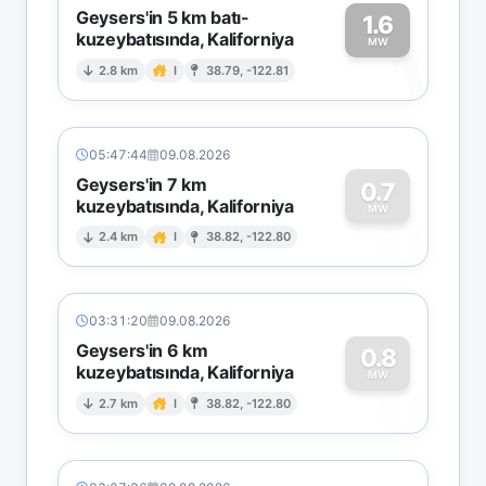
Geysers'in 5 km batı-
1.6
kuzeybatısında, Kaliforniya
1
MW
2.8 km
I
38.79, -122.81
05:47:44
09.08.2026
Geysers'in 7 km
0.7
kuzeybatısında, Kaliforniya
0
MW
2.4 km
I
38.82, -122.80
03:31:20
09.08.2026
Geysers'in 6 km
0.8
kuzeybatısında, Kaliforniya
0
MW
2.7 km
I
38.82, -122.80