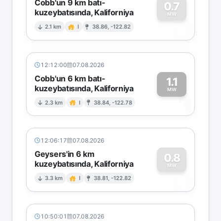
Cobb'un 9 km batı-
0.7
kuzeybatısında, Kaliforniya
0
MW
2.1 km
I
38.86, -122.82
12:12:00
07.08.2026
Cobb'un 6 km batı-
1.1
kuzeybatısında, Kaliforniya
1
MW
2.3 km
I
38.84, -122.78
12:06:17
07.08.2026
Geysers'in 6 km
0.8
kuzeybatısında, Kaliforniya
0
MW
3.3 km
I
38.81, -122.82
10:50:01
07.08.2026