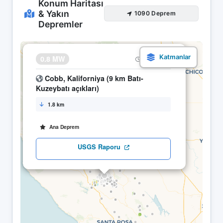
Konum Haritası
& Yakın
1090 Deprem
Depremler
×
0.8 MW
25.04 18:39
Cobb, Kaliforniya (9 km Batı-
Kuzeybatı açıkları)
1.8 km
Ana Deprem
USGS Raporu