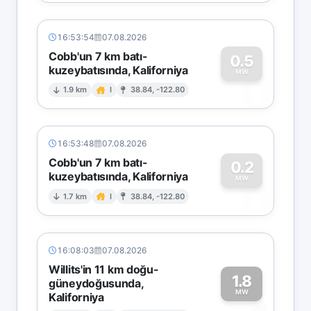
16:53:54
07.08.2026
Cobb'un 7 km batı-
0.5
kuzeybatısında, Kaliforniya
0
MW
1.9 km
I
38.84, -122.80
16:53:48
07.08.2026
Cobb'un 7 km batı-
0.2
kuzeybatısında, Kaliforniya
0
MW
1.7 km
I
38.84, -122.80
16:08:03
07.08.2026
Willits'in 11 km doğu-
1.8
güneydoğusunda,
MW
Kaliforniya