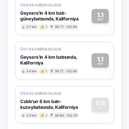
09:08:40
08.08.2026
Geysers'in 4 km batı-
1.1
güneybatısında, Kaliforniya
1
MW
3.7 km
I
38.77, -122.80
07:44:54
08.08.2026
Geysers'in 4 km batısında,
1.1
Kaliforniya
1
MW
3.0 km
I
38.77, -122.80
04:45:40
08.08.2026
Cobb'un 6 km batı-
0.8
kuzeybatısında, Kaliforniya
0
MW
2.0 km
I
38.84, -122.79