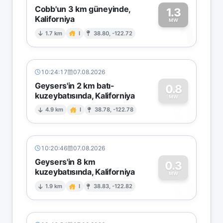
Cobb'un 3 km güneyinde,
1.3
Kaliforniya
1
MW
1.7 km
I
38.80, -122.72
10:24:17
07.08.2026
Geysers'in 2 km batı-
0.8
kuzeybatısında, Kaliforniya
0
MW
4.9 km
I
38.78, -122.78
10:20:46
07.08.2026
Geysers'in 8 km
0.3
kuzeybatısında, Kaliforniya
0
MW
1.9 km
I
38.83, -122.82