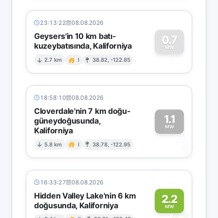
23:13:22
08.08.2026
Geysers'in 10 km batı-
0.7
kuzeybatısında, Kaliforniya
0
MW
2.7 km
I
38.82, -122.85
18:58:10
08.08.2026
Cloverdale'nin 7 km doğu-
1.1
güneydoğusunda,
MW
Kaliforniya
1
5.8 km
I
38.78, -122.95
16:33:27
08.08.2026
Hidden Valley Lake'nin 6 km
2.2
doğusunda, Kaliforniya
MW