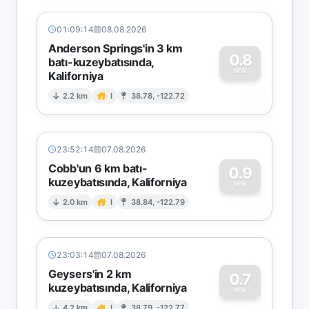
01:09:14
08.08.2026
Anderson Springs'in 3 km
0.8
batı-kuzeybatısında,
MW
Kaliforniya
0
2.2 km
I
38.78, -122.72
23:52:14
07.08.2026
Cobb'un 6 km batı-
0.9
kuzeybatısında, Kaliforniya
0
MW
2.0 km
I
38.84, -122.79
23:03:14
07.08.2026
Geysers'in 2 km
0.7
kuzeybatısında, Kaliforniya
MW
4.2 km
I
38.79, -122.77