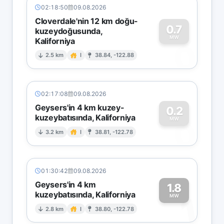
02:18:50
09.08.2026
Cloverdale'nin 12 km doğu-
0.7
kuzeydoğusunda,
MW
Kaliforniya
0
2.5 km
I
38.84, -122.88
02:17:08
09.08.2026
Geysers'in 4 km kuzey-
0.2
kuzeybatısında, Kaliforniya
0
MW
3.2 km
I
38.81, -122.78
01:30:42
09.08.2026
Geysers'in 4 km
1.8
kuzeybatısında, Kaliforniya
1
MW
2.8 km
I
38.80, -122.78