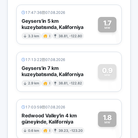
17:47:36
07.08.2026
Geysers'in 5 km
1.7
kuzeybatısında, Kaliforniya
1
MW
3.3 km
I
38.81, -122.80
17:13:22
07.08.2026
Geysers'in 7 km
0.9
kuzeybatısında, Kaliforniya
0
MW
2.9 km
I
38.81, -122.82
17:03:59
07.08.2026
Redwood Valley'in 4 km
1.8
güneyinde, Kaliforniya
1
MW
0.6 km
I
39.23, -123.20