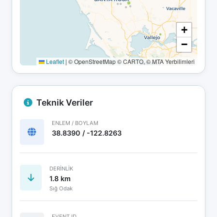
+
−
Leaflet
|
© OpenStreetMap © CARTO, © MTA Yerbilimleri
Teknik Veriler
ENLEM / BOYLAM
38.8390 / -122.8263
DERINLIK
1.8 km
Sığ Odak
EVENT ID