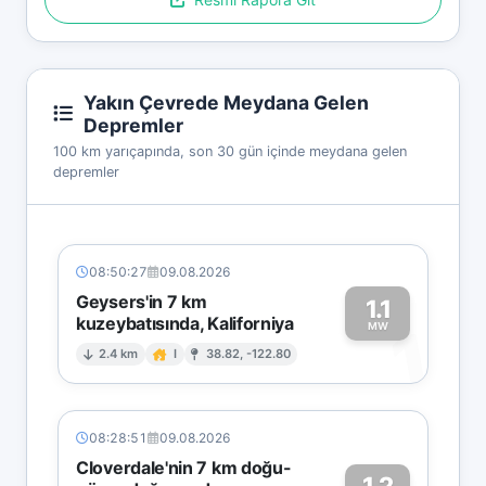
Yakın Çevrede Meydana Gelen
Depremler
100 km yarıçapında, son 30 gün içinde meydana gelen
depremler
08:50:27
09.08.2026
Geysers'in 7 km
1.1
kuzeybatısında, Kaliforniya
1
MW
2.4 km
I
38.82, -122.80
08:28:51
09.08.2026
Cloverdale'nin 7 km doğu-
1.2