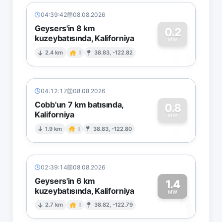
04:39:42
08.08.2026
Geysers'in 8 km
0.2
kuzeybatısında, Kaliforniya
0
MW
2.4 km
I
38.83, -122.82
04:12:17
08.08.2026
Cobb'un 7 km batısında,
0.8
Kaliforniya
0
MW
1.9 km
I
38.83, -122.80
02:39:14
08.08.2026
Geysers'in 6 km
1.4
kuzeybatısında, Kaliforniya
1
MW
2.7 km
I
38.82, -122.79