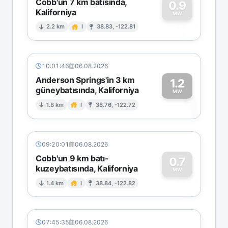
Cobb'un 7 km batısında,
0.9
Kaliforniya
0
MW
2.2 km
I
38.83, -122.81
10:01:46
06.08.2026
Anderson Springs'in 3 km
1.2
güneybatısında, Kaliforniya
1
MW
1.8 km
I
38.76, -122.72
09:20:01
06.08.2026
Cobb'un 9 km batı-
0.7
kuzeybatısında, Kaliforniya
0
MW
1.4 km
I
38.84, -122.82
07:45:35
06.08.2026