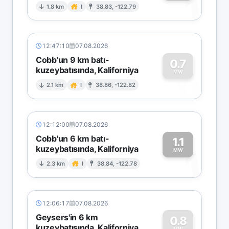
1
1.8 km
I
38.83, -122.79
12:47:10
07.08.2026
Cobb'un 9 km batı-
0.7
kuzeybatısında, Kaliforniya
0
MW
2.1 km
I
38.86, -122.82
12:12:00
07.08.2026
Cobb'un 6 km batı-
1.1
kuzeybatısında, Kaliforniya
1
MW
2.3 km
I
38.84, -122.78
12:06:17
07.08.2026
Geysers'in 6 km
0.8
kuzeybatısında, Kaliforniya
MW