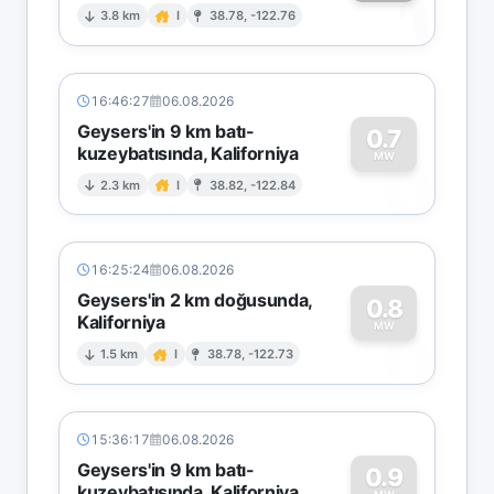
1
3.8 km
I
38.78, -122.76
16:46:27
06.08.2026
Geysers'in 9 km batı-
0.7
kuzeybatısında, Kaliforniya
0
MW
2.3 km
I
38.82, -122.84
16:25:24
06.08.2026
Geysers'in 2 km doğusunda,
0.8
Kaliforniya
0
MW
1.5 km
I
38.78, -122.73
15:36:17
06.08.2026
Geysers'in 9 km batı-
0.9
kuzeybatısında, Kaliforniya