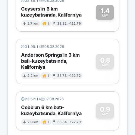
02:39:14
08.08.2026
Geysers'in 6 km
1.4
kuzeybatısında, Kaliforniya
1
MW
2.7 km
I
38.82, -122.79
01:09:14
08.08.2026
Anderson Springs'in 3 km
0.8
batı-kuzeybatısında,
MW
Kaliforniya
0
2.2 km
I
38.78, -122.72
23:52:14
07.08.2026
Cobb'un 6 km batı-
0.9
kuzeybatısında, Kaliforniya
0
MW
2.0 km
I
38.84, -122.79