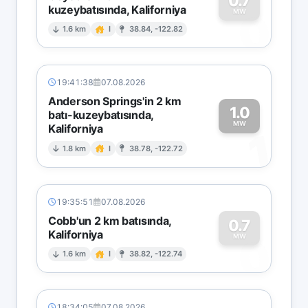
0.7
kuzeybatısında, Kaliforniya
0
MW
1.6 km
I
38.84, -122.82
19:41:38
07.08.2026
Anderson Springs'in 2 km
1.0
batı-kuzeybatısında,
MW
Kaliforniya
1
1.8 km
I
38.78, -122.72
19:35:51
07.08.2026
Cobb'un 2 km batısında,
0.7
Kaliforniya
0
MW
1.6 km
I
38.82, -122.74
18:34:05
07.08.2026