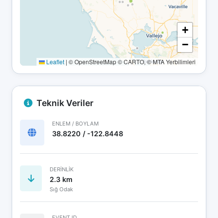
+
−
Leaflet
|
© OpenStreetMap © CARTO, © MTA Yerbilimleri
Teknik Veriler
ENLEM / BOYLAM
38.8220 / -122.8448
DERINLIK
2.3 km
Sığ Odak
EVENT ID