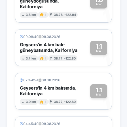
güneydoğusunda,
MW
Kaliforniya
1
3.8 km
I
38.78, -122.94
09:08:40
08.08.2026
Geysers'in 4 km batı-
1.1
güneybatısında, Kaliforniya
1
MW
3.7 km
I
38.77, -122.80
07:44:54
08.08.2026
Geysers'in 4 km batısında,
1.1
Kaliforniya
1
MW
3.0 km
I
38.77, -122.80
04:45:40
08.08.2026