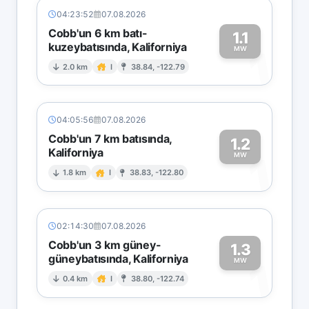
04:23:52
07.08.2026
Cobb'un 6 km batı-
1.1
kuzeybatısında, Kaliforniya
1
MW
2.0 km
I
38.84, -122.79
04:05:56
07.08.2026
Cobb'un 7 km batısında,
1.2
Kaliforniya
1
MW
1.8 km
I
38.83, -122.80
02:14:30
07.08.2026
Cobb'un 3 km güney-
1.3
güneybatısında, Kaliforniya
1
MW
0.4 km
I
38.80, -122.74