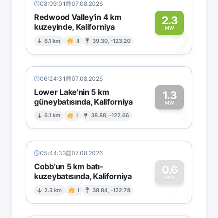
08:09:01
07.08.2026
Redwood Valley'in 4 km
2.3
kuzeyinde, Kaliforniya
2
MW
6.1 km
II
39.30, -123.20
06:24:31
07.08.2026
Lower Lake'nin 5 km
1.3
güneybatısında, Kaliforniya
1
MW
6.1 km
I
38.88, -122.66
05:44:33
07.08.2026
Cobb'un 5 km batı-
0.6
kuzeybatısında, Kaliforniya
0
MW
2.3 km
I
38.84, -122.78