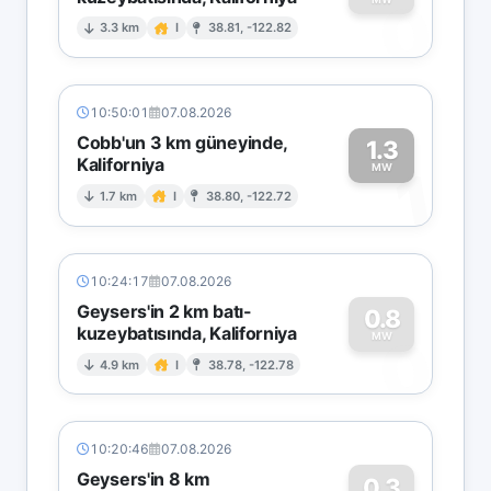
0
3.3 km
I
38.81, -122.82
10:50:01
07.08.2026
Cobb'un 3 km güneyinde,
1.3
Kaliforniya
1
MW
1.7 km
I
38.80, -122.72
10:24:17
07.08.2026
Geysers'in 2 km batı-
0.8
kuzeybatısında, Kaliforniya
0
MW
4.9 km
I
38.78, -122.78
10:20:46
07.08.2026
Geysers'in 8 km
0.3