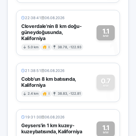
22:38:41
06.08.2026
Cloverdale'nin 8 km doğu-
1.1
güneydoğusunda,
MW
Kaliforniya
1
5.0 km
I
38.78, -122.93
21:38:51
06.08.2026
Cobb'un 8 km batısında,
0.7
Kaliforniya
0
MW
2.4 km
I
38.83, -122.81
19:31:30
06.08.2026
Geysers'in 1 km kuzey-
1.1
kuzeybatısında, Kaliforniya
MW