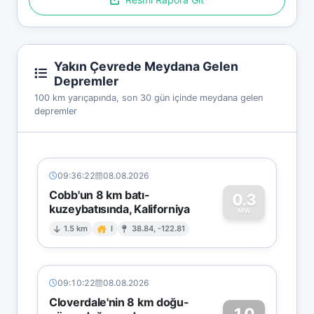
Yakın Çevrede Meydana Gelen
Depremler
100 km yarıçapında, son 30 gün içinde meydana gelen
depremler
09:36:22
08.08.2026
Cobb'un 8 km batı-
0.3
kuzeybatısında, Kaliforniya
0
MW
1.5 km
I
38.84, -122.81
09:10:22
08.08.2026
Cloverdale'nin 8 km doğu-
1.0