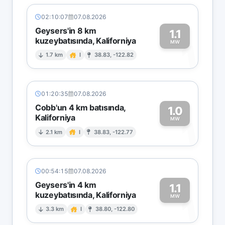
02:10:07
07.08.2026
Geysers'in 8 km
1.1
kuzeybatısında, Kaliforniya
1
MW
1.7 km
I
38.83, -122.82
01:20:35
07.08.2026
Cobb'un 4 km batısında,
1.0
Kaliforniya
1
MW
2.1 km
I
38.83, -122.77
00:54:15
07.08.2026
Geysers'in 4 km
1.1
kuzeybatısında, Kaliforniya
1
MW
3.3 km
I
38.80, -122.80