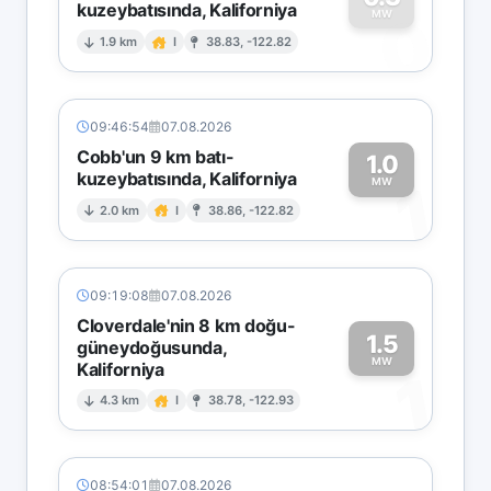
kuzeybatısında, Kaliforniya
0
MW
1.9 km
I
38.83, -122.82
09:46:54
07.08.2026
Cobb'un 9 km batı-
1.0
kuzeybatısında, Kaliforniya
1
MW
2.0 km
I
38.86, -122.82
09:19:08
07.08.2026
Cloverdale'nin 8 km doğu-
1.5
güneydoğusunda,
MW
Kaliforniya
1
4.3 km
I
38.78, -122.93
08:54:01
07.08.2026