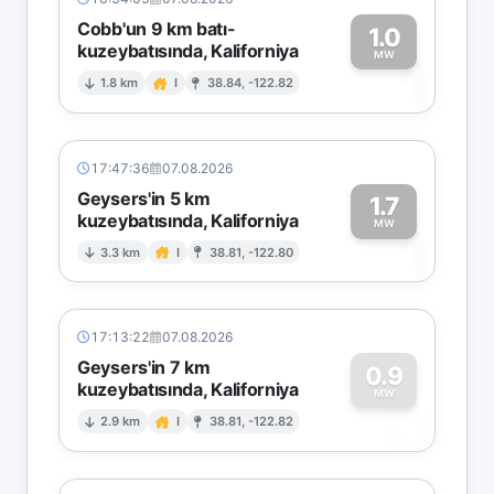
Cobb'un 9 km batı-
1.0
kuzeybatısında, Kaliforniya
1
MW
1.8 km
I
38.84, -122.82
17:47:36
07.08.2026
Geysers'in 5 km
1.7
kuzeybatısında, Kaliforniya
1
MW
3.3 km
I
38.81, -122.80
17:13:22
07.08.2026
Geysers'in 7 km
0.9
kuzeybatısında, Kaliforniya
0
MW
2.9 km
I
38.81, -122.82