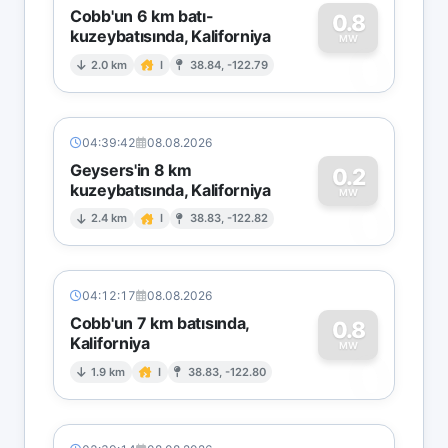
Cobb'un 6 km batı-
0.8
kuzeybatısında, Kaliforniya
0
MW
2.0 km
I
38.84, -122.79
04:39:42
08.08.2026
Geysers'in 8 km
0.2
kuzeybatısında, Kaliforniya
0
MW
2.4 km
I
38.83, -122.82
04:12:17
08.08.2026
Cobb'un 7 km batısında,
0.8
Kaliforniya
0
MW
1.9 km
I
38.83, -122.80