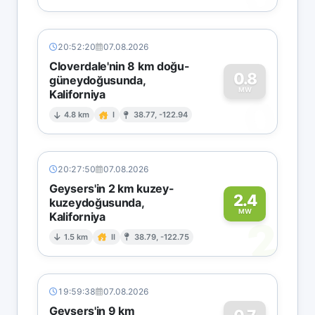
20:52:20
07.08.2026
Cloverdale'nin 8 km doğu-
0.8
güneydoğusunda,
MW
Kaliforniya
0
4.8 km
I
38.77, -122.94
20:27:50
07.08.2026
Geysers'in 2 km kuzey-
2.4
kuzeydoğusunda,
MW
Kaliforniya
2
1.5 km
II
38.79, -122.75
19:59:38
07.08.2026
Geysers'in 9 km