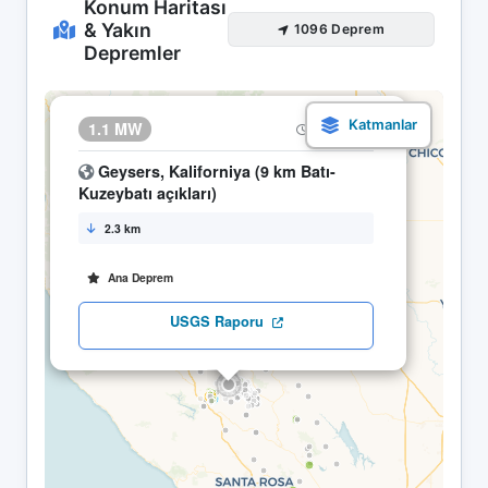
Konum Haritası
& Yakın
1096 Deprem
Depremler
×
1.1 MW
20.04 01:54
Geysers, Kaliforniya (9 km Batı-
Kuzeybatı açıkları)
2.3 km
Ana Deprem
USGS Raporu