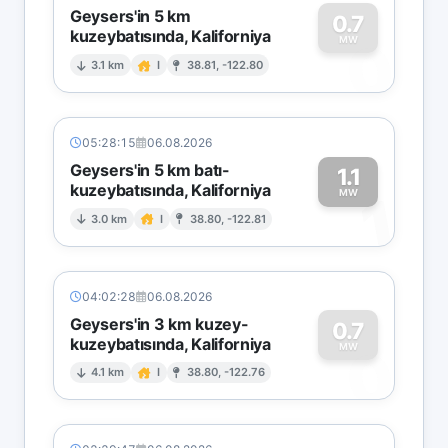
Geysers'in 5 km
0.7
kuzeybatısında, Kaliforniya
0
MW
3.1 km
I
38.81, -122.80
05:28:15
06.08.2026
Geysers'in 5 km batı-
1.1
kuzeybatısında, Kaliforniya
1
MW
3.0 km
I
38.80, -122.81
04:02:28
06.08.2026
Geysers'in 3 km kuzey-
0.7
kuzeybatısında, Kaliforniya
0
MW
4.1 km
I
38.80, -122.76