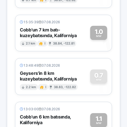
0
15:35:39
07.08.2026
Cobb'un 7 km batı-
1.0
kuzeybatısında, Kaliforniya
1
MW
2.1 km
I
38.84, -122.81
13:48:49
07.08.2026
Geysers'in 8 km
0.7
kuzeybatısında, Kaliforniya
0
MW
2.2 km
I
38.83, -122.82
13:03:00
07.08.2026
Cobb'un 6 km batısında,
1.1
Kaliforniya
MW