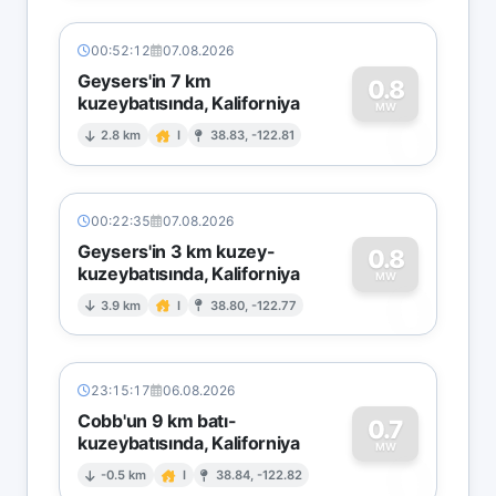
00:52:12
07.08.2026
Geysers'in 7 km
0.8
kuzeybatısında, Kaliforniya
0
MW
2.8 km
I
38.83, -122.81
00:22:35
07.08.2026
Geysers'in 3 km kuzey-
0.8
kuzeybatısında, Kaliforniya
0
MW
3.9 km
I
38.80, -122.77
23:15:17
06.08.2026
Cobb'un 9 km batı-
0.7
kuzeybatısında, Kaliforniya
0
MW
-0.5 km
I
38.84, -122.82