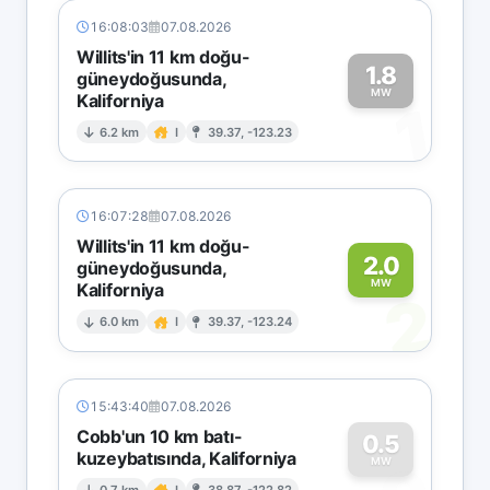
16:08:03
07.08.2026
Willits'in 11 km doğu-
1.8
güneydoğusunda,
MW
Kaliforniya
1
6.2 km
I
39.37, -123.23
16:07:28
07.08.2026
Willits'in 11 km doğu-
2.0
güneydoğusunda,
MW
Kaliforniya
2
6.0 km
I
39.37, -123.24
15:43:40
07.08.2026
Cobb'un 10 km batı-
0.5
kuzeybatısında, Kaliforniya
MW
0.7 km
I
38.87, -122.82