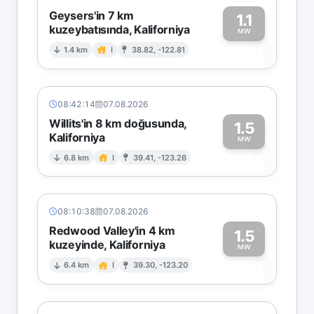
Geysers'in 7 km
1.1
kuzeybatısında, Kaliforniya
1
MW
1.4 km
I
38.82, -122.81
08:42:14
07.08.2026
Willits'in 8 km doğusunda,
1.5
Kaliforniya
1
MW
6.8 km
I
39.41, -123.26
08:10:38
07.08.2026
Redwood Valley'in 4 km
1.5
kuzeyinde, Kaliforniya
1
MW
6.4 km
I
39.30, -123.20