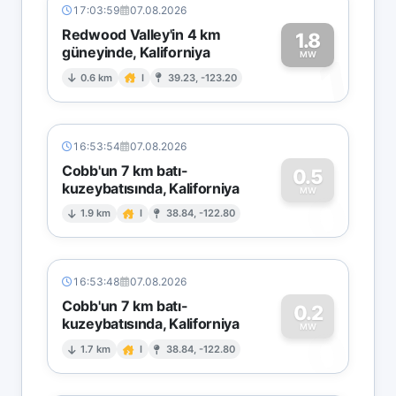
17:03:59
07.08.2026
Redwood Valley'in 4 km
1.8
güneyinde, Kaliforniya
1
MW
0.6 km
I
39.23, -123.20
16:53:54
07.08.2026
Cobb'un 7 km batı-
0.5
kuzeybatısında, Kaliforniya
0
MW
1.9 km
I
38.84, -122.80
16:53:48
07.08.2026
Cobb'un 7 km batı-
0.2
kuzeybatısında, Kaliforniya
0
MW
1.7 km
I
38.84, -122.80