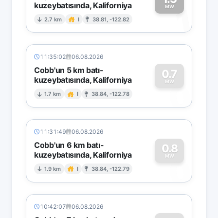
kuzeybatısında, Kaliforniya
1
MW
2.7 km
I
38.81, -122.82
11:35:02
06.08.2026
Cobb'un 5 km batı-
0.7
kuzeybatısında, Kaliforniya
0
MW
1.7 km
I
38.84, -122.78
11:31:49
06.08.2026
Cobb'un 6 km batı-
0.8
kuzeybatısında, Kaliforniya
0
MW
1.9 km
I
38.84, -122.79
10:42:07
06.08.2026