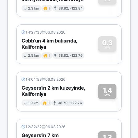
0
MW
2.3 km
I
38.82, -122.84
14:27:38
06.08.2026
Cobb'un 4 km batısında,
0.3
Kaliforniya
0
MW
2.5 km
I
38.82, -122.76
14:01:58
06.08.2026
Geysers'in 2 km kuzeyinde,
1.4
Kaliforniya
1
MW
1.9 km
I
38.79, -122.76
12:32:22
06.08.2026
Geysers'in 7 km
1.3