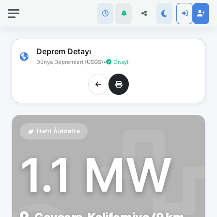
İnternet
bağlantınız
koptu!
Çevrimdışı
Deprem Detayı
moddasınız.
Dünya Depremleri (USGS)
•
Onaylı
Hafif Åiddette
1.1 MW