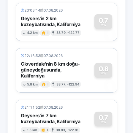
23:03:14
07.08.2026
Geysers'in 2 km
0.7
kuzeybatısında, Kaliforniya
0
MW
4.2 km
I
38.79, -122.77
22:16:53
07.08.2026
Cloverdale'nin 8 km doğu-
0.8
güneydoğusunda,
MW
Kaliforniya
0
5.8 km
I
38.77, -122.94
21:11:52
07.08.2026
Geysers'in 7 km
0.7
kuzeybatısında, Kaliforniya
0
MW
1.5 km
I
38.83, -122.81