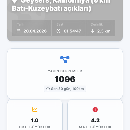
Geysers, Kaliforniya (9 km
Batı-Kuzeybatı açıkları)
Tarih
Saat
Derinlik
20.04.2026
01:54:47
2.3 km
YAKIN DEPREMLER
1096
Son 30 gün, 100km
1.0
4.2
ORT. BÜYÜKLÜK
MAX. BÜYÜKLÜK