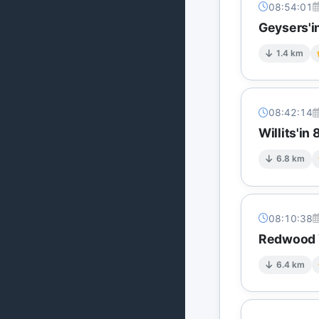
08:54:01
Geysers'in
1.4 km
08:42:14
Willits'in
6.8 km
08:10:38
Redwood V
6.4 km