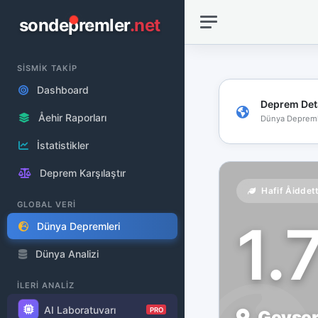
sondepremler
.net
SİSMİK TAKİP
Dashboard
Deprem Det
Åehir Raporları
Dünya Depreml
İstatistikler
Deprem Karşılaştır
Hafif Åiddet
GLOBAL VERİ
1.
Dünya Depremleri
Dünya Analizi
İLERİ ANALİZ
AI Laboratuvarı
PRO
Geysers