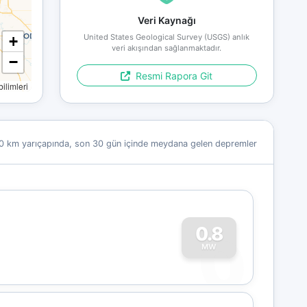
Veri Kaynağı
United States Geological Survey (USGS) anlık
+
veri akışından sağlanmaktadır.
−
Resmi Rapora Git
limleri
0 km yarıçapında, son 30 gün içinde meydana gelen depremler
0
0.8
MW