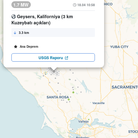
1.7 MW
18.04 10:58
Geysers, Kaliforniya (3 km
Kuzeybatı açıkları)
3.3 km
Ana Deprem
USGS Raporu