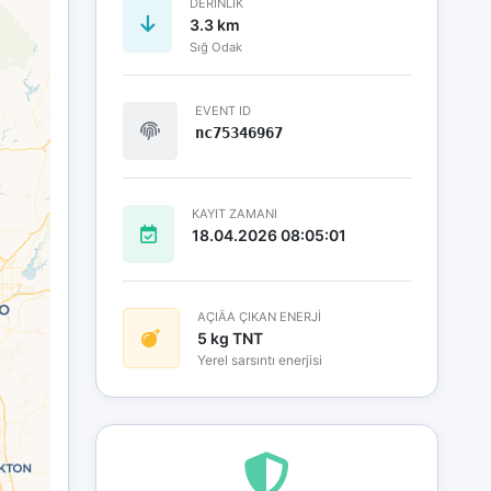
DERINLIK
3.3 km
Sığ Odak
EVENT ID
nc75346967
KAYIT ZAMANI
18.04.2026 08:05:01
AÇIÄA ÇIKAN ENERJİ
5 kg TNT
Yerel sarsıntı enerjisi