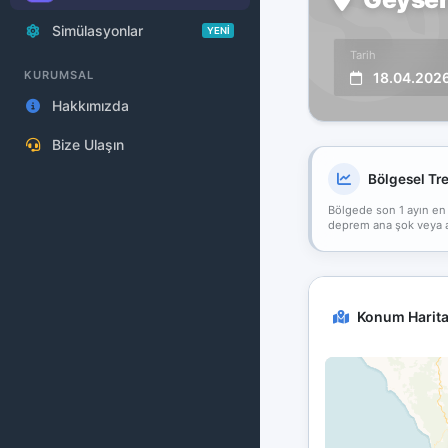
Simülasyonlar
YENİ
Tarih
KURUMSAL
18.04.202
Hakkımızda
Bize Ulaşın
Bölgesel Tr
Bölgede son 1 ayın en
deprem ana şok veya art
Konum Harita