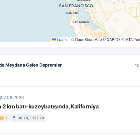
Leaflet
|
© OpenStreetMap © CARTO, © MTA Yerbi
de Meydana Gelen Depremler
10
07.08.2026
 2 km batı-kuzeybatısında, Kaliforniya
I
38.78, -122.78