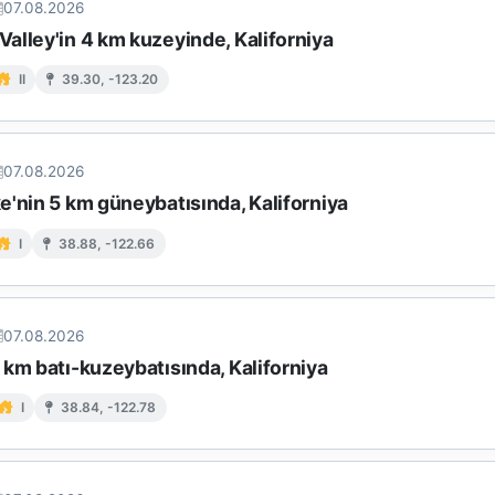
07.08.2026
alley'in 4 km kuzeyinde, Kaliforniya
II
39.30, -123.20
07.08.2026
e'nin 5 km güneybatısında, Kaliforniya
I
38.88, -122.66
07.08.2026
km batı-kuzeybatısında, Kaliforniya
I
38.84, -122.78