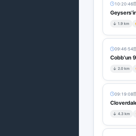
10:20:46
Geysers'in
1.9 km
09:46:54
Cobb'un 9 
2.0 km
09:19:08
Cloverdal
4.3 km