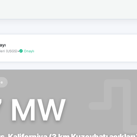
İnternet
bağlantınız
koptu!
Çevrimdışı
moddasınız.
ayı
eri (USGS)
•
Onaylı
te
7 MW
, Kaliforniya (3 km Kuzeybatı açıkları