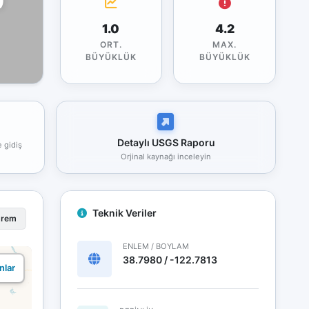
1.0
4.2
ORT.
MAX.
BÜYÜKLÜK
BÜYÜKLÜK
Detaylı USGS Raporu
e gidiş
Orjinal kaynağı inceleyin
Teknik Veriler
prem
ENLEM / BOYLAM
38.7980 / -122.7813