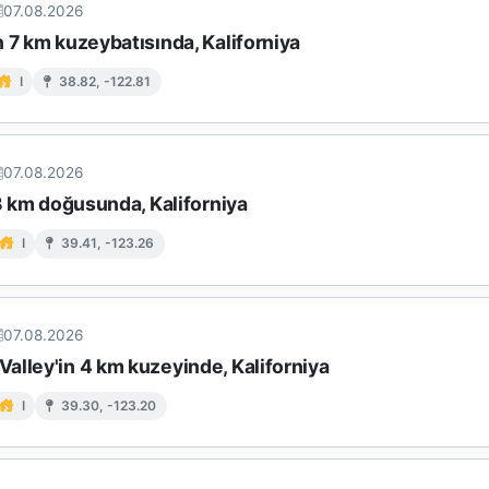
07.08.2026
 7 km kuzeybatısında, Kaliforniya
I
38.82, -122.81
07.08.2026
 8 km doğusunda, Kaliforniya
I
39.41, -123.26
07.08.2026
alley'in 4 km kuzeyinde, Kaliforniya
I
39.30, -123.20