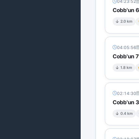
04:23:52
Cobb'un 6 
2.0 km
04:05:56
Cobb'un 7 
1.8 km
02:14:30
Cobb'un 3
0.4 km