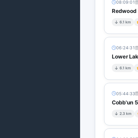
08:09:01
Redwood V
6.1 km
06:24:31
Lower Lak
6.1 km
05:44:33
Cobb'un 5 
2.3 km