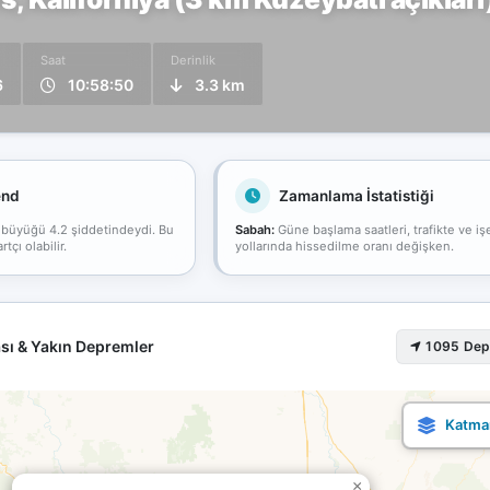
Saat
Derinlik
6
10:58:50
3.3 km
end
Zamanlama İstatistiği
 büyüğü 4.2 şiddetindeydi. Bu
Sabah:
Güne başlama saatleri, trafikte ve iş
çı olabilir.
yollarında hissedilme oranı değişken.
sı & Yakın Depremler
1095 De
×