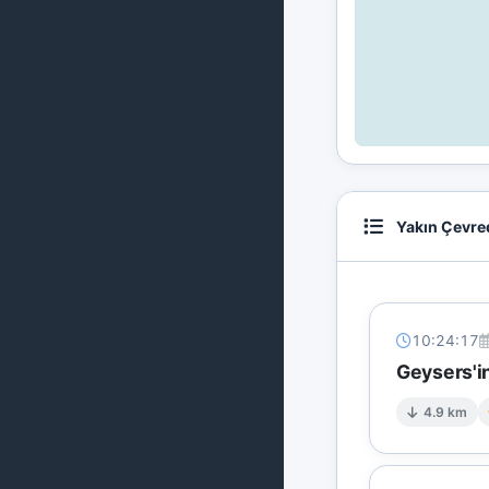
Yakın Çevre
10:24:17
Geysers'in
4.9 km