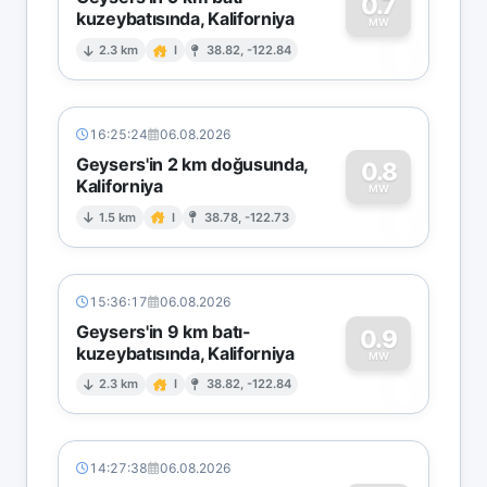
0.7
kuzeybatısında, Kaliforniya
0
MW
2.3 km
I
38.82, -122.84
16:25:24
06.08.2026
Geysers'in 2 km doğusunda,
0.8
Kaliforniya
0
MW
1.5 km
I
38.78, -122.73
15:36:17
06.08.2026
Geysers'in 9 km batı-
0.9
kuzeybatısında, Kaliforniya
0
MW
2.3 km
I
38.82, -122.84
14:27:38
06.08.2026