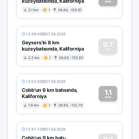
kuzeybatısında, Kaliforniya
1
MW
2.1 km
I
38.84, -122.81
13:48:49
07.08.2026
Geysers'in 8 km
0.7
kuzeybatısında, Kaliforniya
0
MW
2.2 km
I
38.83, -122.82
13:03:00
07.08.2026
Cobb'un 6 km batısında,
1.1
Kaliforniya
1
MW
1.8 km
I
38.83, -122.79
12:47:10
07.08.2026
Cobb'un 9 km batı-