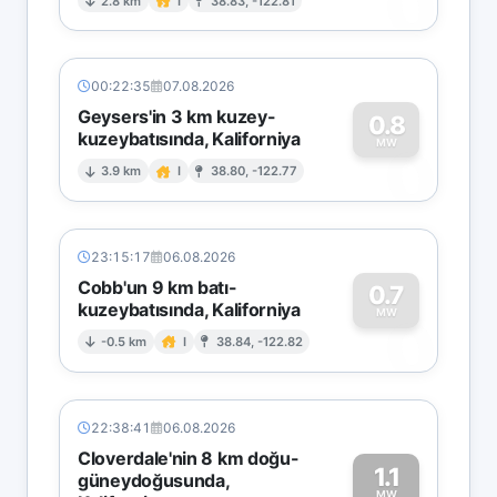
0
2.8 km
I
38.83, -122.81
00:22:35
07.08.2026
Geysers'in 3 km kuzey-
0.8
kuzeybatısında, Kaliforniya
0
MW
3.9 km
I
38.80, -122.77
23:15:17
06.08.2026
Cobb'un 9 km batı-
0.7
kuzeybatısında, Kaliforniya
0
MW
-0.5 km
I
38.84, -122.82
22:38:41
06.08.2026
Cloverdale'nin 8 km doğu-
1.1
güneydoğusunda,
MW