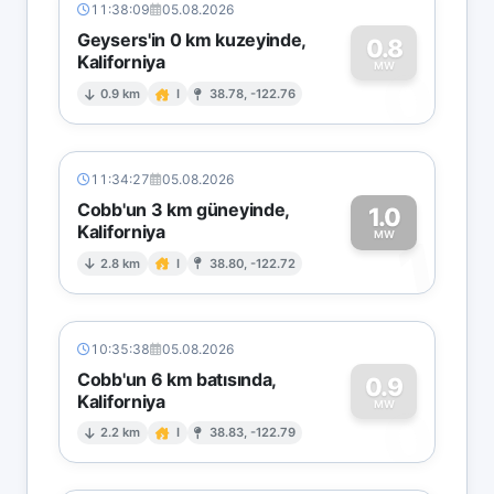
11:38:09
05.08.2026
Geysers'in 0 km kuzeyinde,
0.8
Kaliforniya
0
MW
0.9 km
I
38.78, -122.76
11:34:27
05.08.2026
Cobb'un 3 km güneyinde,
1.0
Kaliforniya
1
MW
2.8 km
I
38.80, -122.72
10:35:38
05.08.2026
Cobb'un 6 km batısında,
0.9
Kaliforniya
0
MW
2.2 km
I
38.83, -122.79