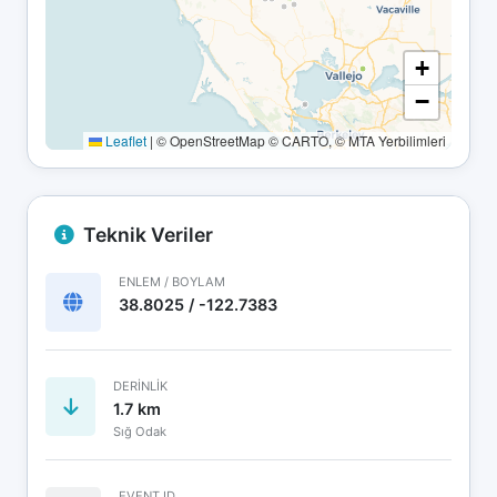
+
−
Leaflet
|
© OpenStreetMap © CARTO, © MTA Yerbilimleri
Teknik Veriler
ENLEM / BOYLAM
38.8025 / -122.7383
DERINLIK
1.7 km
Sığ Odak
EVENT ID