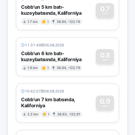
Cobb'un 5 km batı-
0.7
kuzeybatısında, Kaliforniya
0
MW
1.7 km
I
38.84, -122.78
11:31:49
06.08.2026
Cobb'un 6 km batı-
0.8
kuzeybatısında, Kaliforniya
0
MW
1.9 km
I
38.84, -122.79
10:42:07
06.08.2026
Cobb'un 7 km batısında,
0.9
Kaliforniya
0
MW
2.2 km
I
38.83, -122.81