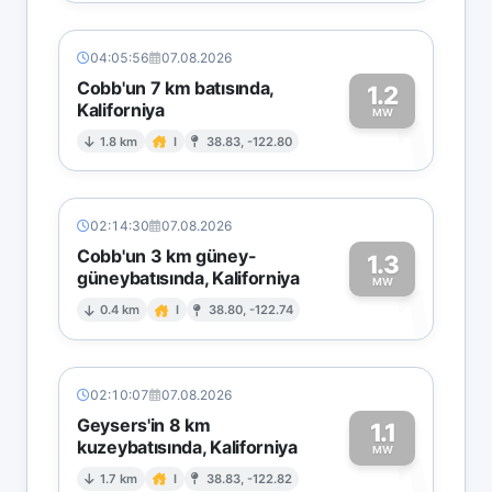
04:05:56
07.08.2026
Cobb'un 7 km batısında,
1.2
Kaliforniya
1
MW
1.8 km
I
38.83, -122.80
02:14:30
07.08.2026
Cobb'un 3 km güney-
1.3
güneybatısında, Kaliforniya
1
MW
0.4 km
I
38.80, -122.74
02:10:07
07.08.2026
Geysers'in 8 km
1.1
kuzeybatısında, Kaliforniya
1
MW
1.7 km
I
38.83, -122.82