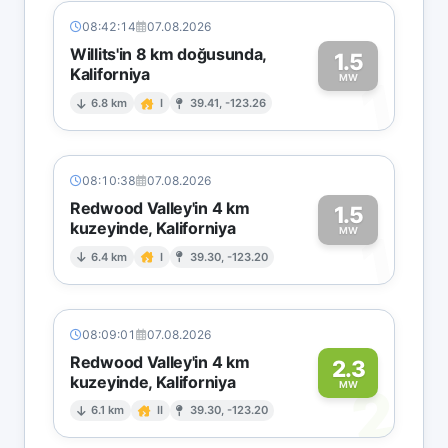
08:42:14
07.08.2026
Willits'in 8 km doğusunda,
1.5
Kaliforniya
1
MW
6.8 km
I
39.41, -123.26
08:10:38
07.08.2026
Redwood Valley'in 4 km
1.5
kuzeyinde, Kaliforniya
1
MW
6.4 km
I
39.30, -123.20
08:09:01
07.08.2026
Redwood Valley'in 4 km
2.3
kuzeyinde, Kaliforniya
2
MW
6.1 km
II
39.30, -123.20