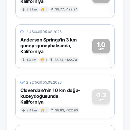
Kaliforniya
1
3.3 km
I
38.77, -122.94
12:45:04
05.08.2026
Anderson Springs'in 3 km
1.0
güney-güneybatısında,
MW
Kaliforniya
1
1.3 km
I
38.74, -122.70
12:22:56
05.08.2026
Cloverdale'nin 10 km doğu-
0.3
kuzeydoğusunda,
MW
Kaliforniya
0
3.4 km
I
38.83, -122.90