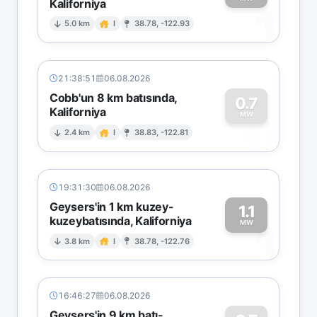
Kaliforniya
1
5.0 km
I
38.78, -122.93
21:38:51
06.08.2026
Cobb'un 8 km batısında,
0.7
Kaliforniya
0
MW
2.4 km
I
38.83, -122.81
19:31:30
06.08.2026
Geysers'in 1 km kuzey-
1.1
kuzeybatısında, Kaliforniya
1
MW
3.8 km
I
38.78, -122.76
16:46:27
06.08.2026
Geysers'in 9 km batı-