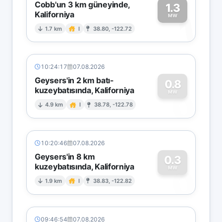
Cobb'un 3 km güneyinde,
1.3
Kaliforniya
1
MW
1.7 km
I
38.80, -122.72
10:24:17
07.08.2026
Geysers'in 2 km batı-
0.8
kuzeybatısında, Kaliforniya
0
MW
4.9 km
I
38.78, -122.78
10:20:46
07.08.2026
Geysers'in 8 km
0.3
kuzeybatısında, Kaliforniya
0
MW
1.9 km
I
38.83, -122.82
09:46:54
07.08.2026