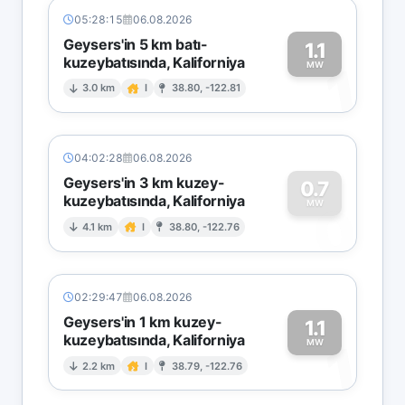
05:28:15
06.08.2026
Geysers'in 5 km batı-
1.1
kuzeybatısında, Kaliforniya
1
MW
3.0 km
I
38.80, -122.81
04:02:28
06.08.2026
Geysers'in 3 km kuzey-
0.7
kuzeybatısında, Kaliforniya
0
MW
4.1 km
I
38.80, -122.76
02:29:47
06.08.2026
Geysers'in 1 km kuzey-
1.1
kuzeybatısında, Kaliforniya
1
MW
2.2 km
I
38.79, -122.76