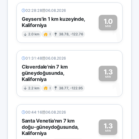
02:28:28
06.08.2026
Geysers'in 1 km kuzeyinde,
1.0
Kaliforniya
1
MW
2.0 km
I
38.78, -122.76
01:31:48
06.08.2026
Cloverdale'nin 7 km
1.3
güneydoğusunda,
MW
Kaliforniya
1
2.2 km
I
38.77, -122.95
00:44:16
06.08.2026
Santa Venetia'nın 7 km
1.3
doğu-güneydoğusunda,
MW
Kaliforniya