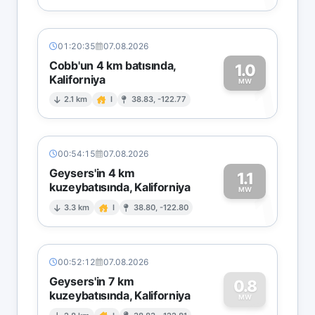
01:20:35
07.08.2026
Cobb'un 4 km batısında,
1.0
Kaliforniya
1
MW
2.1 km
I
38.83, -122.77
00:54:15
07.08.2026
Geysers'in 4 km
1.1
kuzeybatısında, Kaliforniya
1
MW
3.3 km
I
38.80, -122.80
00:52:12
07.08.2026
Geysers'in 7 km
0.8
kuzeybatısında, Kaliforniya
MW