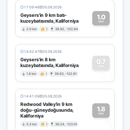
17:09:46
05.08.2026
Geysers'in 9 km batı-
1.0
kuzeybatısında, Kaliforniya
1
MW
2.0 km
I
38.82, -122.84
14:42:47
05.08.2026
Geysers'in 8 km
0.7
kuzeybatısında, Kaliforniya
0
MW
1.6 km
I
38.83, -122.81
14:41:09
05.08.2026
Redwood Valley'in 9 km
1.8
doğu-güneydoğusunda,
MW
Kaliforniya
1
5.3 km
I
39.24, -123.10