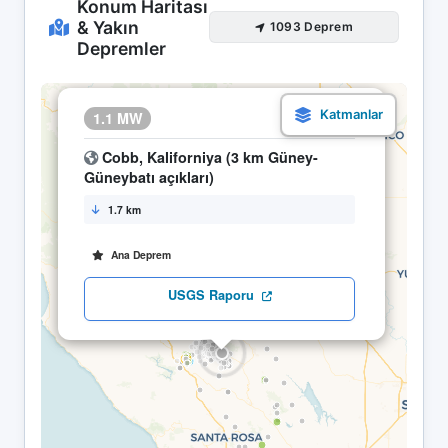
Konum Haritası
& Yakın
1093 Deprem
Depremler
×
1.1 MW
28.04 00:23
Cobb, Kaliforniya (3 km Güney-
Güneybatı açıkları)
1.7 km
Ana Deprem
USGS Raporu