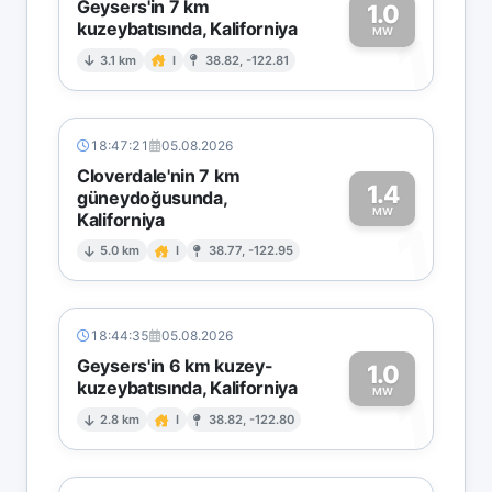
Geysers'in 7 km
1.0
kuzeybatısında, Kaliforniya
1
MW
3.1 km
I
38.82, -122.81
18:47:21
05.08.2026
Cloverdale'nin 7 km
1.4
güneydoğusunda,
MW
Kaliforniya
1
5.0 km
I
38.77, -122.95
18:44:35
05.08.2026
Geysers'in 6 km kuzey-
1.0
kuzeybatısında, Kaliforniya
1
MW
2.8 km
I
38.82, -122.80