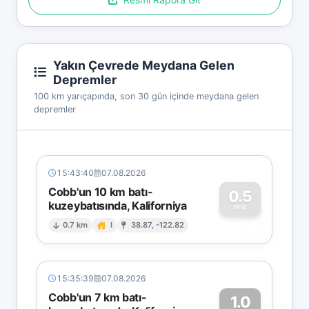
Yakın Çevrede Meydana Gelen
Depremler
100 km yarıçapında, son 30 gün içinde meydana gelen
depremler
15:43:40
07.08.2026
Cobb'un 10 km batı-
0.5
kuzeybatısında, Kaliforniya
0
MW
0.7 km
I
38.87, -122.82
15:35:39
07.08.2026
Cobb'un 7 km batı-
1.0