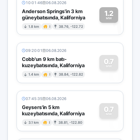
10:01:46
06.08.2026
Anderson Springs'in 3 km
1.2
güneybatısında, Kaliforniya
1
MW
1.8 km
I
38.76, -122.72
09:20:01
06.08.2026
Cobb'un 9 km batı-
0.7
kuzeybatısında, Kaliforniya
0
MW
1.4 km
I
38.84, -122.82
07:45:35
06.08.2026
Geysers'in 5 km
0.7
kuzeybatısında, Kaliforniya
0
MW
3.1 km
I
38.81, -122.80