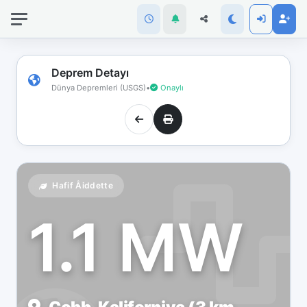
İnternet
bağlantınız
koptu!
Çevrimdışı
Deprem Detayı
moddasınız.
Dünya Depremleri (USGS)
•
Onaylı
Hafif Åiddette
1.1 MW