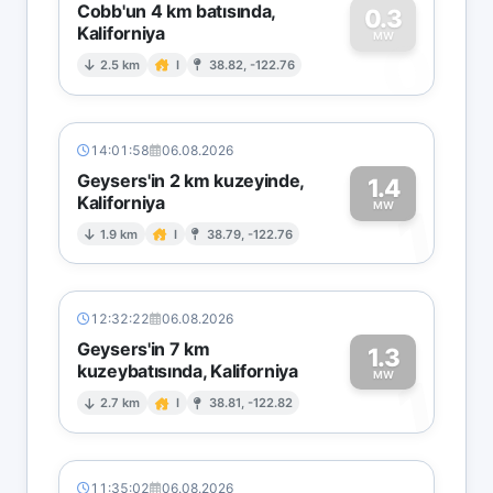
Cobb'un 4 km batısında,
0.3
Kaliforniya
0
MW
2.5 km
I
38.82, -122.76
14:01:58
06.08.2026
Geysers'in 2 km kuzeyinde,
1.4
Kaliforniya
1
MW
1.9 km
I
38.79, -122.76
12:32:22
06.08.2026
Geysers'in 7 km
1.3
kuzeybatısında, Kaliforniya
1
MW
2.7 km
I
38.81, -122.82
11:35:02
06.08.2026