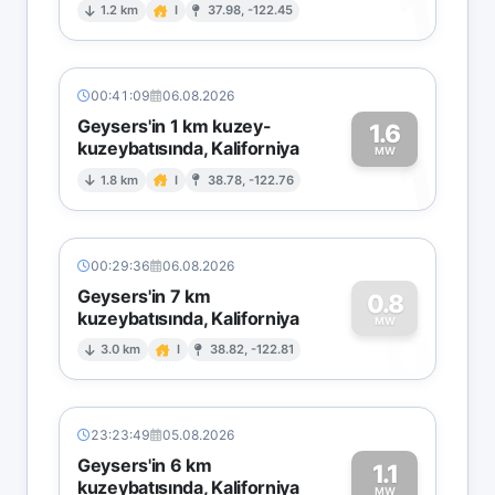
1
1.2 km
I
37.98, -122.45
00:41:09
06.08.2026
Geysers'in 1 km kuzey-
1.6
kuzeybatısında, Kaliforniya
1
MW
1.8 km
I
38.78, -122.76
00:29:36
06.08.2026
Geysers'in 7 km
0.8
kuzeybatısında, Kaliforniya
0
MW
3.0 km
I
38.82, -122.81
23:23:49
05.08.2026
Geysers'in 6 km
1.1
kuzeybatısında, Kaliforniya
MW