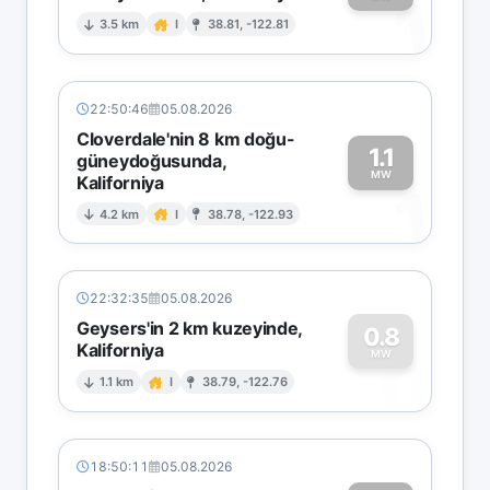
1
3.5 km
I
38.81, -122.81
22:50:46
05.08.2026
Cloverdale'nin 8 km doğu-
1.1
güneydoğusunda,
MW
Kaliforniya
1
4.2 km
I
38.78, -122.93
22:32:35
05.08.2026
Geysers'in 2 km kuzeyinde,
0.8
Kaliforniya
0
MW
1.1 km
I
38.79, -122.76
18:50:11
05.08.2026