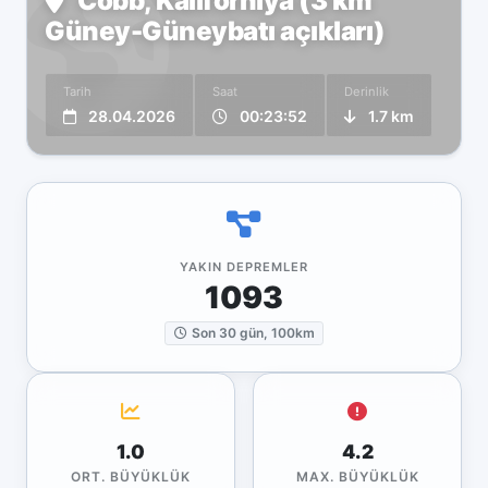
Cobb, Kaliforniya (3 km
Güney-Güneybatı açıkları)
Tarih
Saat
Derinlik
28.04.2026
00:23:52
1.7 km
YAKIN DEPREMLER
1093
Son 30 gün, 100km
1.0
4.2
ORT. BÜYÜKLÜK
MAX. BÜYÜKLÜK