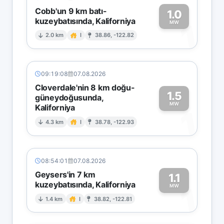
Cobb'un 9 km batı-
1.0
kuzeybatısında, Kaliforniya
1
MW
2.0 km
I
38.86, -122.82
09:19:08
07.08.2026
Cloverdale'nin 8 km doğu-
1.5
güneydoğusunda,
MW
Kaliforniya
1
4.3 km
I
38.78, -122.93
08:54:01
07.08.2026
Geysers'in 7 km
1.1
kuzeybatısında, Kaliforniya
1
MW
1.4 km
I
38.82, -122.81