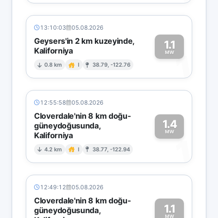
13:10:03
05.08.2026
Geysers'in 2 km kuzeyinde,
1.1
Kaliforniya
1
MW
0.8 km
I
38.79, -122.76
12:55:58
05.08.2026
Cloverdale'nin 8 km doğu-
1.4
güneydoğusunda,
MW
Kaliforniya
1
4.2 km
I
38.77, -122.94
12:49:12
05.08.2026
Cloverdale'nin 8 km doğu-
1.1
güneydoğusunda,
MW