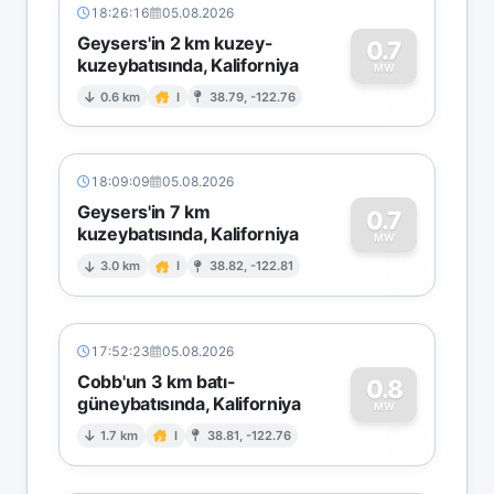
18:26:16
05.08.2026
Geysers'in 2 km kuzey-
0.7
kuzeybatısında, Kaliforniya
0
MW
0.6 km
I
38.79, -122.76
18:09:09
05.08.2026
Geysers'in 7 km
0.7
kuzeybatısında, Kaliforniya
0
MW
3.0 km
I
38.82, -122.81
17:52:23
05.08.2026
Cobb'un 3 km batı-
0.8
güneybatısında, Kaliforniya
0
MW
1.7 km
I
38.81, -122.76