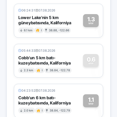
06:24:31
07.08.2026
Lower Lake'nin 5 km
1.3
güneybatısında, Kaliforniya
1
MW
6.1 km
I
38.88, -122.66
05:44:33
07.08.2026
Cobb'un 5 km batı-
0.6
kuzeybatısında, Kaliforniya
0
MW
2.3 km
I
38.84, -122.78
04:23:52
07.08.2026
Cobb'un 6 km batı-
1.1
kuzeybatısında, Kaliforniya
1
MW
2.0 km
I
38.84, -122.79