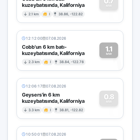
0.7
kuzeybatısında, Kaliforniya
0
MW
2.1 km
I
38.86, -122.82
12:12:00
07.08.2026
Cobb'un 6 km batı-
1.1
kuzeybatısında, Kaliforniya
1
MW
2.3 km
I
38.84, -122.78
12:06:17
07.08.2026
Geysers'in 6 km
0.8
kuzeybatısında, Kaliforniya
0
MW
3.3 km
I
38.81, -122.82
10:50:01
07.08.2026