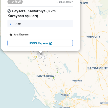
1.2 MW
29.04 07:27
Geysers, Kaliforniya (8 km
Kuzeybatı açıkları)
1.7 km
Ana Deprem
USGS Raporu