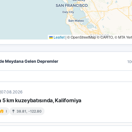
Leaflet
|
© OpenStreetMap © CARTO, © MTA Yerbi
de Meydana Gelen Depremler
10
07.08.2026
 5 km kuzeybatısında, Kaliforniya
I
38.81, -122.80