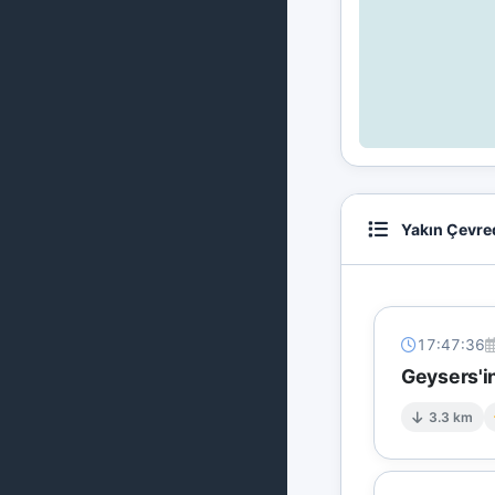
Yakın Çevre
17:47:36
Geysers'in
3.3 km