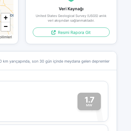
Veri Kaynağı
United States Geological Survey (USGS) anlık
+
veri akışından sağlanmaktadır.
−
Resmi Rapora Git
limleri
0 km yarıçapında, son 30 gün içinde meydana gelen depremler
1.7
1
MW