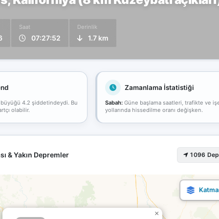
Saat
Derinlik
6
07:27:52
1.7 km
end
Zamanlama İstatistiği
 büyüğü 4.2 şiddetindeydi. Bu
Sabah:
Güne başlama saatleri, trafikte ve iş
çı olabilir.
yollarında hissedilme oranı değişken.
sı & Yakın Depremler
1096 De
×