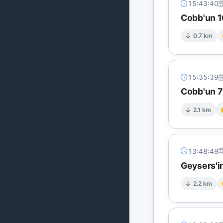
15:43:40
Cobb'un 1
0.7 km
15:35:39
Cobb'un 7 
2.1 km
13:48:49
Geysers'in
2.2 km