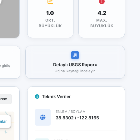
1.0
4.2
ORT.
MAX.
BÜYÜKLÜK
BÜYÜKLÜK
Detaylı USGS Raporu
e gidiş
Orjinal kaynağı inceleyin
Teknik Veriler
prem
ENLEM / BOYLAM
38.8302 / -122.8165