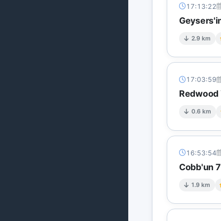
17:13:22
Geysers'in
2.9 km
17:03:59
Redwood V
0.6 km
16:53:54
Cobb'un 7 
1.9 km