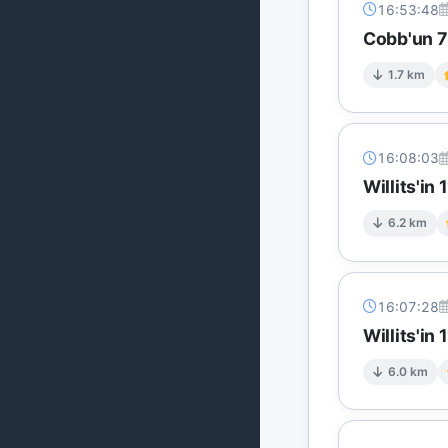
16:53:48
Cobb'un 7 
1.7 km
16:08:03
Willits'i
6.2 km
16:07:28
Willits'i
6.0 km