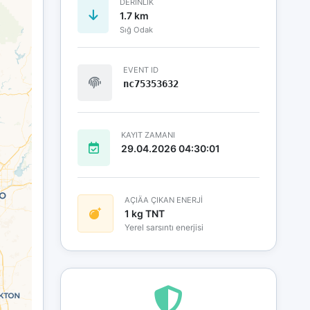
DERINLIK
1.7 km
Sığ Odak
EVENT ID
nc75353632
KAYIT ZAMANI
29.04.2026 04:30:01
AÇIÄA ÇIKAN ENERJİ
1 kg TNT
Yerel sarsıntı enerjisi