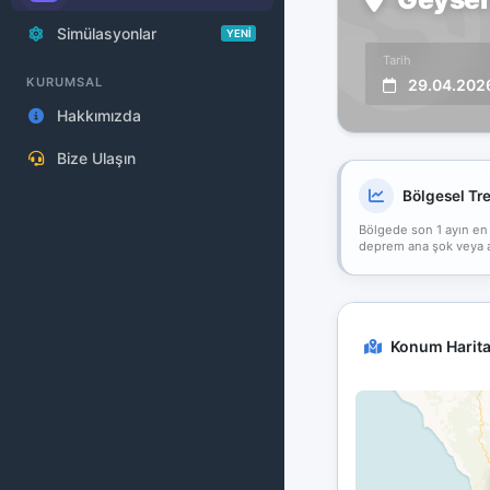
Simülasyonlar
YENİ
Tarih
KURUMSAL
29.04.202
Hakkımızda
Bize Ulaşın
Bölgesel Tr
Bölgede son 1 ayın en
deprem ana şok veya art
Konum Harita