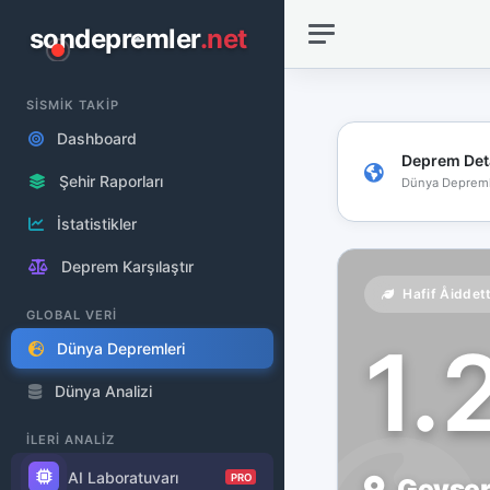
sondepremler
.net
SİSMİK TAKİP
Dashboard
Deprem Det
Şehir Raporları
Dünya Depreml
İstatistikler
Deprem Karşılaştır
Hafif Åiddet
GLOBAL VERİ
1.
Dünya Depremleri
Dünya Analizi
İLERİ ANALİZ
AI Laboratuvarı
PRO
Geysers