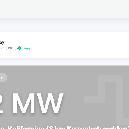
İnternet
bağlantınız
koptu!
Çevrimdışı
moddasınız.
ayı
eri (USGS)
•
Onaylı
te
2 MW
, Kaliforniya (8 km Kuzeybatı açıkları