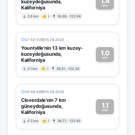
1.4
kuzeydoğusunda,
MW
Kaliforniya
1
3.8 km
I
38.88, -122.98
07:50:50
05.08.2026
Yountville'nin 13 km kuzey-
1.0
kuzeydoğusunda,
MW
Kaliforniya
1
5.1 km
I
38.51, -122.30
06:48:49
05.08.2026
Cloverdale'nin 7 km
1.1
güneydoğusunda,
MW
Kaliforniya
1
5.3 km
I
38.77, -122.95