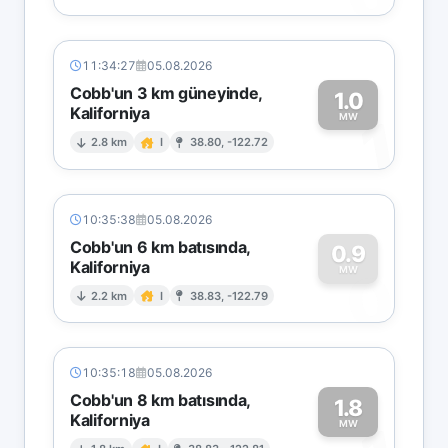
11:34:27
05.08.2026
Cobb'un 3 km güneyinde,
1.0
Kaliforniya
1
MW
2.8 km
I
38.80, -122.72
10:35:38
05.08.2026
Cobb'un 6 km batısında,
0.9
Kaliforniya
0
MW
2.2 km
I
38.83, -122.79
10:35:18
05.08.2026
Cobb'un 8 km batısında,
1.8
Kaliforniya
MW