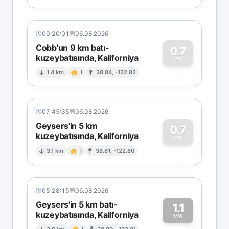
09:20:01
06.08.2026
Cobb'un 9 km batı-
0.7
kuzeybatısında, Kaliforniya
0
MW
1.4 km
I
38.84, -122.82
07:45:35
06.08.2026
Geysers'in 5 km
0.7
kuzeybatısında, Kaliforniya
0
MW
3.1 km
I
38.81, -122.80
05:28:15
06.08.2026
Geysers'in 5 km batı-
1.1
kuzeybatısında, Kaliforniya
MW