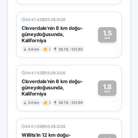
04:47:42
05.08.2026
Cloverdale'nin 8 km doğu-
1.5
güneydoğusunda,
MW
Kaliforniya
1
4.6 km
I
38.78, -122.93
04:41:03
05.08.2026
Cloverdale'nin 8 km doğu-
1.8
güneydoğusunda,
MW
Kaliforniya
1
5.0 km
I
38.78, -122.94
04:01:09
05.08.2026
Willits'in 12 km doğu-