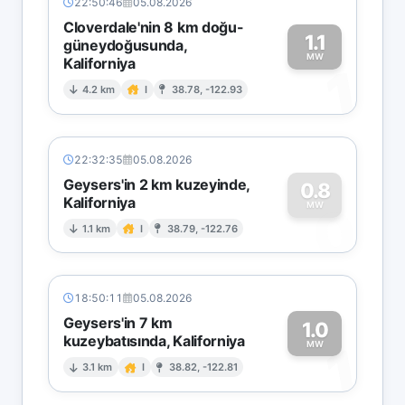
22:50:46
05.08.2026
Cloverdale'nin 8 km doğu-
1.1
güneydoğusunda,
MW
Kaliforniya
1
4.2 km
I
38.78, -122.93
22:32:35
05.08.2026
Geysers'in 2 km kuzeyinde,
0.8
Kaliforniya
0
MW
1.1 km
I
38.79, -122.76
18:50:11
05.08.2026
Geysers'in 7 km
1.0
kuzeybatısında, Kaliforniya
1
MW
3.1 km
I
38.82, -122.81