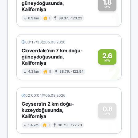
1.8
güneydoğusunda,
MW
Kaliforniya
1
6.9 km
I
39.37, -123.23
03:17:33
05.08.2026
Cloverdale'nin 7 km doğu-
2.6
güneydoğusunda,
MW
Kaliforniya
2
4.3 km
II
38.79, -122.94
02:00:04
05.08.2026
Geysers'in 2 km doğu-
0.8
kuzeydoğusunda,
MW
Kaliforniya
0
1.4 km
I
38.79, -122.73