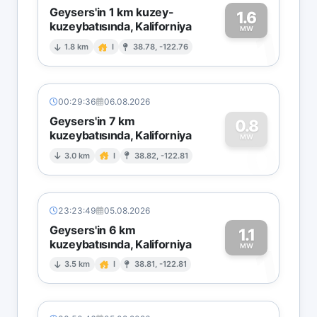
Geysers'in 1 km kuzey-
1.6
kuzeybatısında, Kaliforniya
1
MW
1.8 km
I
38.78, -122.76
00:29:36
06.08.2026
Geysers'in 7 km
0.8
kuzeybatısında, Kaliforniya
0
MW
3.0 km
I
38.82, -122.81
23:23:49
05.08.2026
Geysers'in 6 km
1.1
kuzeybatısında, Kaliforniya
1
MW
3.5 km
I
38.81, -122.81