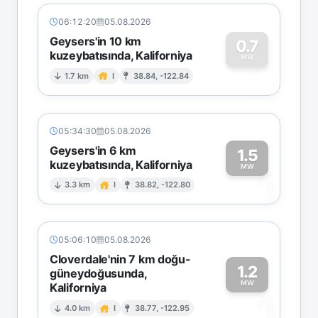
06:12:20
05.08.2026
Geysers'in 10 km
0.7
kuzeybatısında, Kaliforniya
0
MW
1.7 km
I
38.84, -122.84
05:34:30
05.08.2026
Geysers'in 6 km
1.5
kuzeybatısında, Kaliforniya
1
MW
3.3 km
I
38.82, -122.80
05:06:10
05.08.2026
Cloverdale'nin 7 km doğu-
1.2
güneydoğusunda,
MW
Kaliforniya
1
4.0 km
I
38.77, -122.95