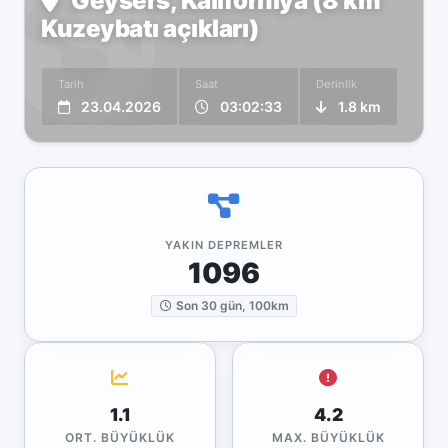
Geysers, Kaliforniya (8 km
Kuzeybatı açıkları)
Tarih
Saat
Derinlik
23.04.2026
03:02:33
1.8 km
YAKIN DEPREMLER
1096
Son 30 gün, 100km
1.1
4.2
ORT. BÜYÜKLÜK
MAX. BÜYÜKLÜK