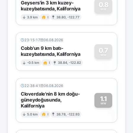
Geysers'in 3 km kuzey-
0.8
kuzeybatısında, Kaliforniya
0
MW
3.9 km
I
38.80, -122.77
23:15:17
06.08.2026
Cobb'un 9 km batı-
0.7
kuzeybatısında, Kaliforniya
0
MW
-0.5 km
I
38.84, -122.82
22:38:41
06.08.2026
Cloverdale'nin 8 km doğu-
1.1
güneydoğusunda,
MW
Kaliforniya
1
5.0 km
I
38.78, -122.93