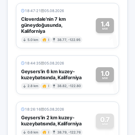
18:47:21
05.08.2026
Cloverdale'nin 7 km
1.4
güneydoğusunda,
MW
Kaliforniya
1
5.0 km
I
38.77, -122.95
18:44:35
05.08.2026
Geysers'in 6 km kuzey-
1.0
kuzeybatısında, Kaliforniya
1
MW
2.8 km
I
38.82, -122.80
18:26:16
05.08.2026
Geysers'in 2 km kuzey-
0.7
kuzeybatısında, Kaliforniya
0
MW
0.6 km
I
38.79, -122.76