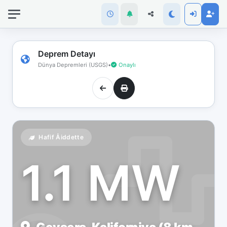
İnternet
bağlantınız
koptu!
Çevrimdışı
Deprem Detayı
moddasınız.
Dünya Depremleri (USGS)
•
Onaylı
Hafif Åiddette
1.1 MW