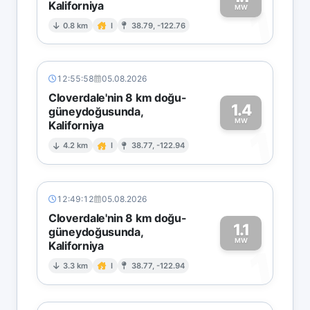
Kaliforniya
1
MW
0.8 km
I
38.79, -122.76
12:55:58
05.08.2026
Cloverdale'nin 8 km doğu-
1.4
güneydoğusunda,
MW
Kaliforniya
1
4.2 km
I
38.77, -122.94
12:49:12
05.08.2026
Cloverdale'nin 8 km doğu-
1.1
güneydoğusunda,
MW
Kaliforniya
1
3.3 km
I
38.77, -122.94