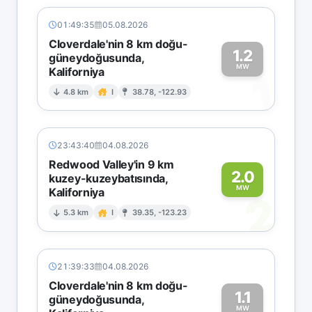
01:49:35
05.08.2026
Cloverdale'nin 8 km doğu-
1.2
güneydoğusunda,
MW
Kaliforniya
1
4.8 km
I
38.78, -122.93
23:43:40
04.08.2026
Redwood Valley'in 9 km
2.0
kuzey-kuzeybatısında,
MW
Kaliforniya
2
5.3 km
I
39.35, -123.23
21:39:33
04.08.2026
Cloverdale'nin 8 km doğu-
1.1
güneydoğusunda,
MW