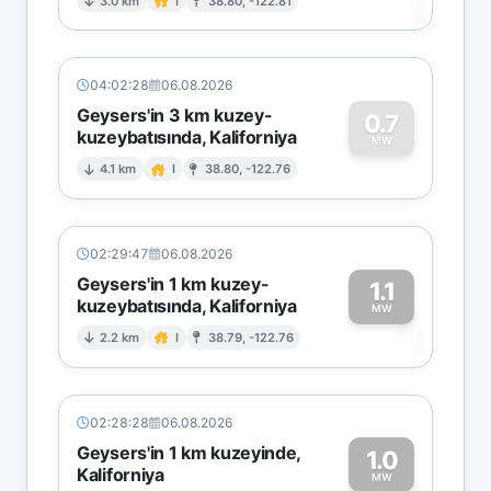
1
3.0 km
I
38.80, -122.81
04:02:28
06.08.2026
Geysers'in 3 km kuzey-
0.7
kuzeybatısında, Kaliforniya
0
MW
4.1 km
I
38.80, -122.76
02:29:47
06.08.2026
Geysers'in 1 km kuzey-
1.1
kuzeybatısında, Kaliforniya
1
MW
2.2 km
I
38.79, -122.76
02:28:28
06.08.2026
Geysers'in 1 km kuzeyinde,
1.0
Kaliforniya
MW