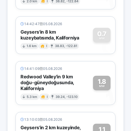
1
2.0 km
I
38.82, -122.84
14:42:47
05.08.2026
Geysers'in 8 km
0.7
kuzeybatısında, Kaliforniya
0
MW
1.6 km
I
38.83, -122.81
14:41:09
05.08.2026
Redwood Valley'in 9 km
1.8
doğu-güneydoğusunda,
MW
Kaliforniya
1
5.3 km
I
39.24, -123.10
13:10:03
05.08.2026
Geysers'in 2 km kuzeyinde,
1.1