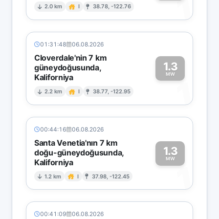
1
2.0 km
I
38.78, -122.76
01:31:48
06.08.2026
Cloverdale'nin 7 km
1.3
güneydoğusunda,
MW
Kaliforniya
1
2.2 km
I
38.77, -122.95
00:44:16
06.08.2026
Santa Venetia'nın 7 km
1.3
doğu-güneydoğusunda,
MW
Kaliforniya
1
1.2 km
I
37.98, -122.45
00:41:09
06.08.2026