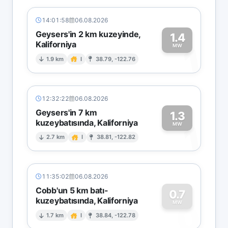
14:01:58
06.08.2026
Geysers'in 2 km kuzeyinde,
1.4
Kaliforniya
1
MW
1.9 km
I
38.79, -122.76
12:32:22
06.08.2026
Geysers'in 7 km
1.3
kuzeybatısında, Kaliforniya
1
MW
2.7 km
I
38.81, -122.82
11:35:02
06.08.2026
Cobb'un 5 km batı-
0.7
kuzeybatısında, Kaliforniya
0
MW
1.7 km
I
38.84, -122.78