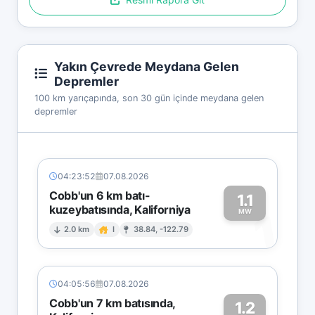
Yakın Çevrede Meydana Gelen
Depremler
100 km yarıçapında, son 30 gün içinde meydana gelen
depremler
04:23:52
07.08.2026
Cobb'un 6 km batı-
1.1
kuzeybatısında, Kaliforniya
1
MW
2.0 km
I
38.84, -122.79
04:05:56
07.08.2026
Cobb'un 7 km batısında,
1.2