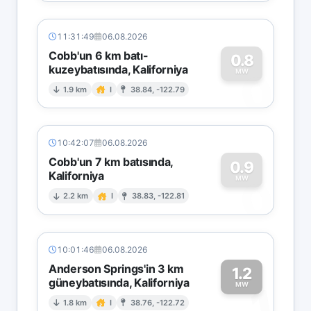
11:31:49
06.08.2026
Cobb'un 6 km batı-
0.8
kuzeybatısında, Kaliforniya
0
MW
1.9 km
I
38.84, -122.79
10:42:07
06.08.2026
Cobb'un 7 km batısında,
0.9
Kaliforniya
0
MW
2.2 km
I
38.83, -122.81
10:01:46
06.08.2026
Anderson Springs'in 3 km
1.2
güneybatısında, Kaliforniya
1
MW
1.8 km
I
38.76, -122.72