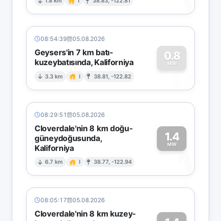
1
1.8 km
I
38.83, -122.81
08:54:39
05.08.2026
Geysers'in 7 km batı-
0.8
kuzeybatısında, Kaliforniya
0
MW
3.3 km
I
38.81, -122.82
08:29:51
05.08.2026
Cloverdale'nin 8 km doğu-
1.4
güneydoğusunda,
MW
Kaliforniya
1
6.7 km
I
38.77, -122.94
08:05:17
05.08.2026
Cloverdale'nin 8 km kuzey-