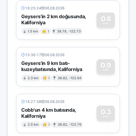
16:25:24
06.08.2026
Geysers'in 2 km doğusunda,
0.8
Kaliforniya
0
MW
1.5 km
I
38.78, -122.73
15:36:17
06.08.2026
Geysers'in 9 km batı-
0.9
kuzeybatısında, Kaliforniya
0
MW
2.3 km
I
38.82, -122.84
14:27:38
06.08.2026
Cobb'un 4 km batısında,
0.3
Kaliforniya
0
MW
2.5 km
I
38.82, -122.76