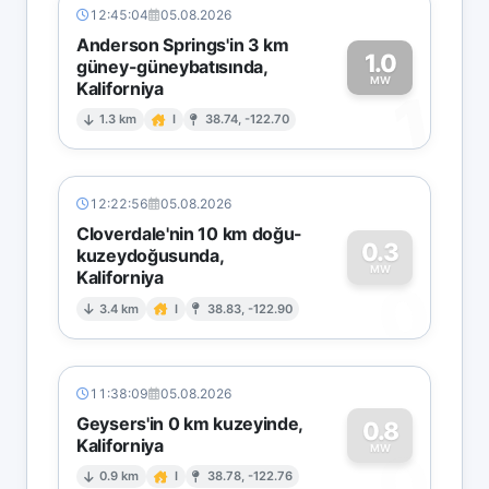
12:45:04
05.08.2026
Anderson Springs'in 3 km
1.0
güney-güneybatısında,
MW
Kaliforniya
1
1.3 km
I
38.74, -122.70
12:22:56
05.08.2026
Cloverdale'nin 10 km doğu-
0.3
kuzeydoğusunda,
MW
Kaliforniya
0
3.4 km
I
38.83, -122.90
11:38:09
05.08.2026
Geysers'in 0 km kuzeyinde,
0.8
Kaliforniya
0
MW
0.9 km
I
38.78, -122.76