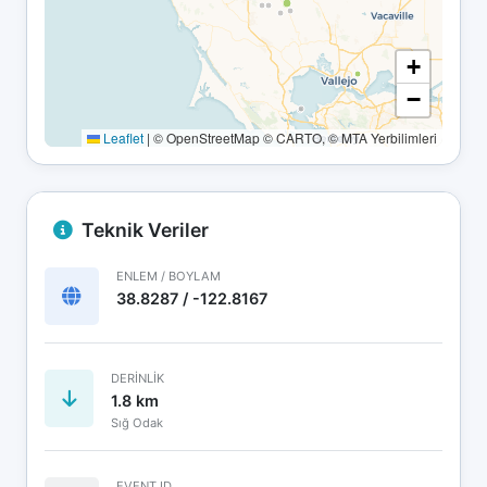
+
−
Leaflet
|
© OpenStreetMap © CARTO, © MTA Yerbilimleri
Teknik Veriler
ENLEM / BOYLAM
38.8287 / -122.8167
DERINLIK
1.8 km
Sığ Odak
EVENT ID