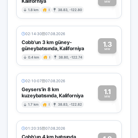
Kaliforniya
1
MW
1.8 km
I
38.83, -122.80
02:14:30
07.08.2026
Cobb'un 3 km güney-
1.3
güneybatısında, Kaliforniya
1
MW
0.4 km
I
38.80, -122.74
02:10:07
07.08.2026
Geysers'in 8 km
1.1
kuzeybatısında, Kaliforniya
1
MW
1.7 km
I
38.83, -122.82
01:20:35
07.08.2026
Cobb'un 4 km batısında,