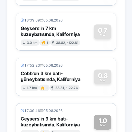
18:09:09
05.08.2026
Geysers'in 7 km
0.7
kuzeybatısında, Kaliforniya
0
MW
3.0 km
I
38.82, -122.81
17:52:23
05.08.2026
Cobb'un 3 km batı-
0.8
güneybatısında, Kaliforniya
0
MW
1.7 km
I
38.81, -122.76
17:09:46
05.08.2026
Geysers'in 9 km batı-
1.0
kuzeybatısında, Kaliforniya
MW