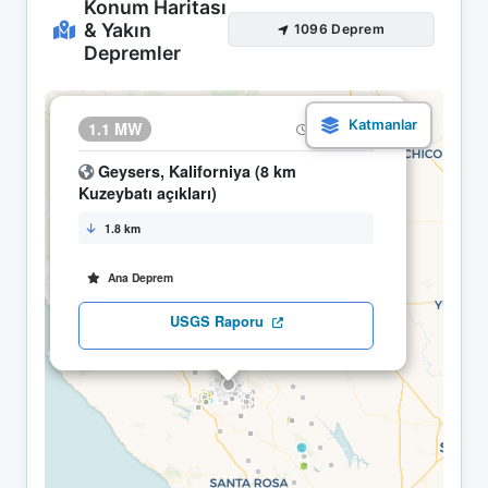
Konum Haritası
& Yakın
1096 Deprem
Depremler
×
1.1 MW
23.04 03:02
Geysers, Kaliforniya (8 km
Kuzeybatı açıkları)
1.8 km
Ana Deprem
USGS Raporu