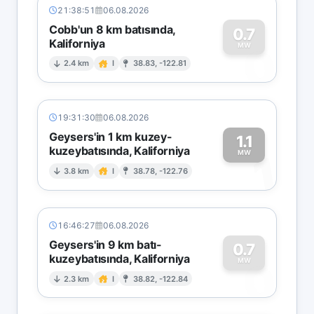
21:38:51
06.08.2026
Cobb'un 8 km batısında,
0.7
Kaliforniya
0
MW
2.4 km
I
38.83, -122.81
19:31:30
06.08.2026
Geysers'in 1 km kuzey-
1.1
kuzeybatısında, Kaliforniya
1
MW
3.8 km
I
38.78, -122.76
16:46:27
06.08.2026
Geysers'in 9 km batı-
0.7
kuzeybatısında, Kaliforniya
0
MW
2.3 km
I
38.82, -122.84