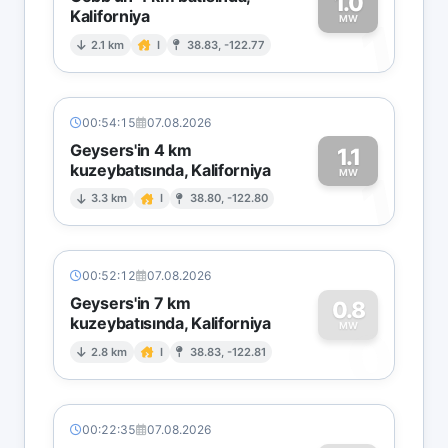
1.0
Kaliforniya
1
MW
2.1 km
I
38.83, -122.77
00:54:15
07.08.2026
Geysers'in 4 km
1.1
kuzeybatısında, Kaliforniya
1
MW
3.3 km
I
38.80, -122.80
00:52:12
07.08.2026
Geysers'in 7 km
0.8
kuzeybatısında, Kaliforniya
0
MW
2.8 km
I
38.83, -122.81
00:22:35
07.08.2026