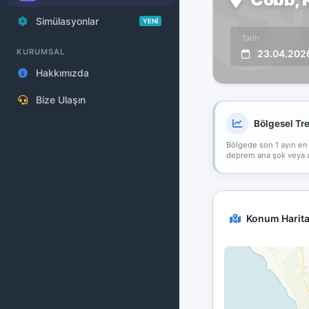
Simülasyonlar
YENİ
Tarih
KURUMSAL
23.04.202
Hakkımızda
Bize Ulaşın
Bölgesel Tr
Bölgede son 1 ayın en
deprem ana şok veya art
Konum Harita