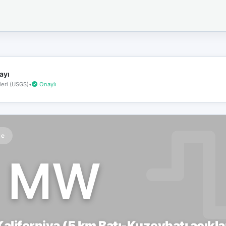
İnternet
bağlantınız
koptu!
Çevrimdışı
moddasınız.
ayı
eri (USGS)
•
Onaylı
te
1 MW
aliforniya (5 km Batı-Kuzeybatı açıkla