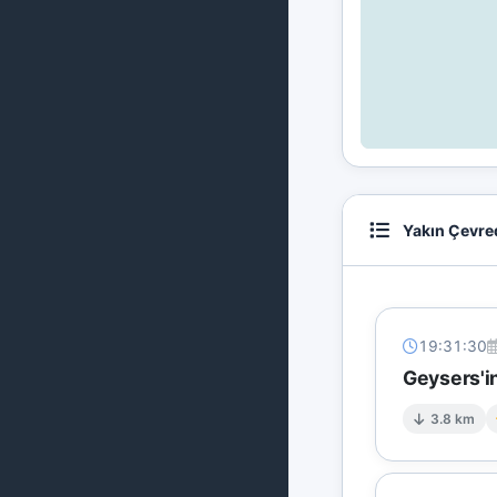
Yakın Çevre
19:31:30
Geysers'i
3.8 km