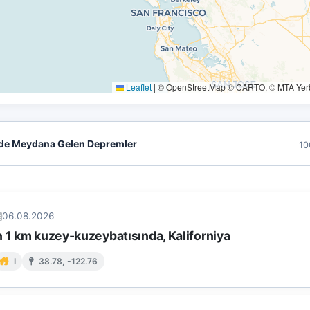
Leaflet
|
© OpenStreetMap © CARTO, © MTA Yerbi
de Meydana Gelen Depremler
10
06.08.2026
n 1 km kuzey-kuzeybatısında, Kaliforniya
I
38.78, -122.76