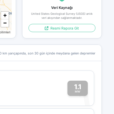
Veri Kaynağı
United States Geological Survey (USGS) anlık
+
veri akışından sağlanmaktadır.
−
Resmi Rapora Git
limleri
0 km yarıçapında, son 30 gün içinde meydana gelen depremler
1.1
1
MW