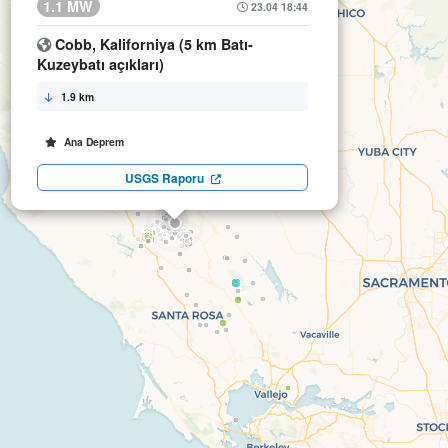
1.1 MW
23.04 18:44
Cobb, Kaliforniya (5 km Batı-
Kuzeybatı açıkları)
1.9 km
Ana Deprem
USGS Raporu