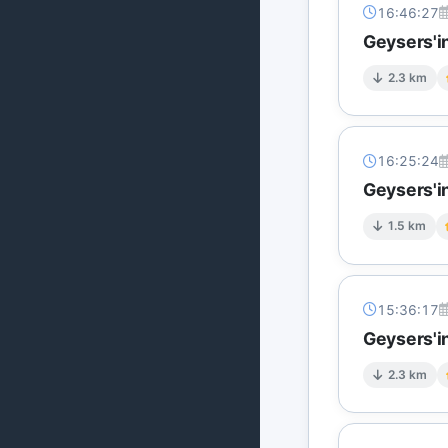
16:46:27
Geysers'in
2.3 km
16:25:24
Geysers'i
1.5 km
15:36:17
Geysers'in
2.3 km