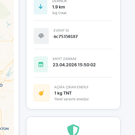
DERINLIK
1.9 km
Sığ Odak
EVENT ID
nc75350187
KAYIT ZAMANI
23.04.2026 15:50:02
AÇIÄA ÇIKAN ENERJİ
1 kg TNT
Yerel sarsıntı enerjisi