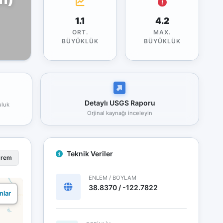
1.1
4.2
ORT.
MAX.
BÜYÜKLÜK
BÜYÜKLÜK
Detaylı USGS Raporu
uluk
Orjinal kaynağı inceleyin
Teknik Veriler
prem
ENLEM / BOYLAM
38.8370 / -122.7822