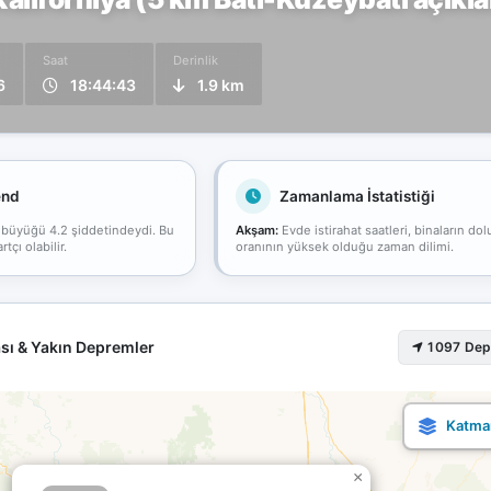
Saat
Derinlik
6
18:44:43
1.9 km
end
Zamanlama İstatistiği
 büyüğü 4.2 şiddetindeydi. Bu
Akşam:
Evde istirahat saatleri, binaların dol
çı olabilir.
oranının yüksek olduğu zaman dilimi.
sı & Yakın Depremler
1097 De
×