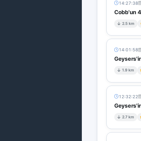
14:27:38
Cobb'un 4 
2.5 km
14:01:58
Geysers'in
1.9 km
12:32:22
Geysers'in
2.7 km