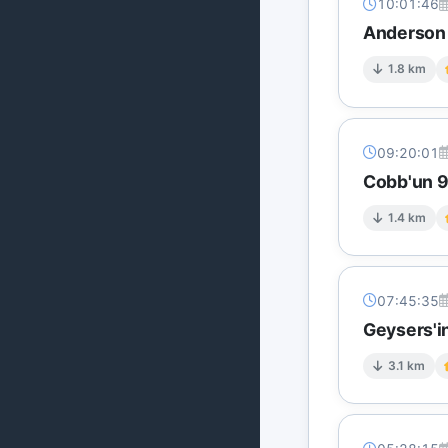
10:01:46
Anderson 
1.8 km
09:20:01
Cobb'un 9 
1.4 km
07:45:35
Geysers'in
3.1 km