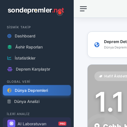
sondepremler
.net
SİSMİK TAKİP
Dashboard
Deprem Det
Åehir Raporları
Dünya Depreml
İstatistikler
Deprem Karşılaştır
Hafif Åiddet
GLOBAL VERİ
1.
Dünya Depremleri
Dünya Analizi
İLERİ ANALİZ
AI Laboratuvarı
PRO
Cobb, K