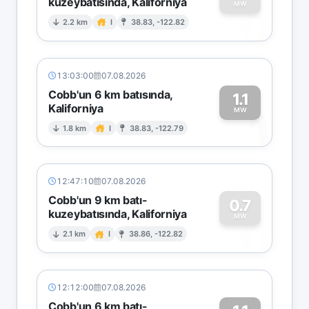
kuzeybatısında, Kaliforniya
0
MW
2.2 km
I
38.83, -122.82
13:03:00
07.08.2026
Cobb'un 6 km batısında,
1.1
Kaliforniya
1
MW
1.8 km
I
38.83, -122.79
12:47:10
07.08.2026
Cobb'un 9 km batı-
0.7
kuzeybatısında, Kaliforniya
0
MW
2.1 km
I
38.86, -122.82
12:12:00
07.08.2026
Cobb'un 6 km batı-