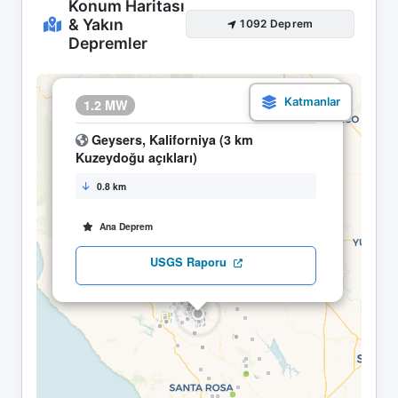
Konum Haritası
& Yakın
1092 Deprem
Depremler
×
1.2 MW
25.04 11:14
Geysers, Kaliforniya (3 km
Kuzeydoğu açıkları)
0.8 km
Ana Deprem
USGS Raporu