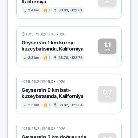
Kaliforniya
0
MW
2.4 km
I
38.83, -122.81
19:31:30
06.08.2026
Geysers'in 1 km kuzey-
1.1
kuzeybatısında, Kaliforniya
1
MW
3.8 km
I
38.78, -122.76
16:46:27
06.08.2026
Geysers'in 9 km batı-
0.7
kuzeybatısında, Kaliforniya
0
MW
2.3 km
I
38.82, -122.84
16:25:24
06.08.2026
Geysers'in 2 km doğusunda,