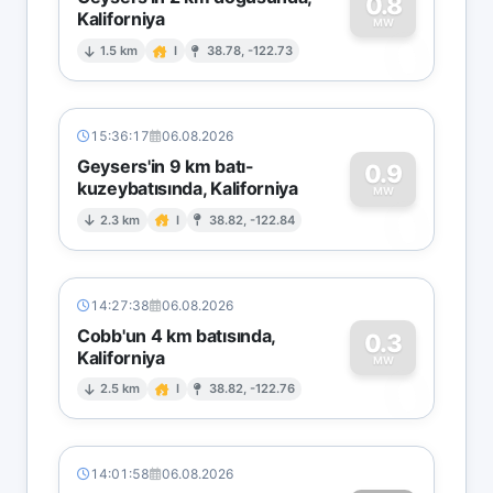
0.8
Kaliforniya
0
MW
1.5 km
I
38.78, -122.73
15:36:17
06.08.2026
Geysers'in 9 km batı-
0.9
kuzeybatısında, Kaliforniya
0
MW
2.3 km
I
38.82, -122.84
14:27:38
06.08.2026
Cobb'un 4 km batısında,
0.3
Kaliforniya
0
MW
2.5 km
I
38.82, -122.76
14:01:58
06.08.2026