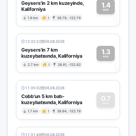
Geysers'in 2 km kuzeyinde,
1.4
Kaliforniya
1
MW
1.9 km
I
38.79, -122.76
12:32:22
06.08.2026
Geysers'in 7 km
1.3
kuzeybatısında, Kaliforniya
1
MW
2.7 km
I
38.81, -122.82
11:35:02
06.08.2026
Cobb'un 5 km batı-
0.7
kuzeybatısında, Kaliforniya
0
MW
1.7 km
I
38.84, -122.78
11:31:49
06.08.2026