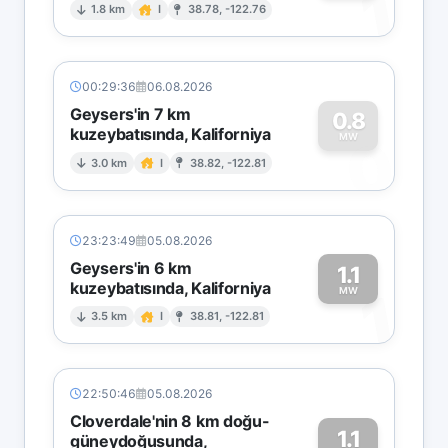
1
1.8 km
I
38.78, -122.76
00:29:36
06.08.2026
Geysers'in 7 km
0.8
kuzeybatısında, Kaliforniya
0
MW
3.0 km
I
38.82, -122.81
23:23:49
05.08.2026
Geysers'in 6 km
1.1
kuzeybatısında, Kaliforniya
1
MW
3.5 km
I
38.81, -122.81
22:50:46
05.08.2026
Cloverdale'nin 8 km doğu-
1.1
güneydoğusunda,