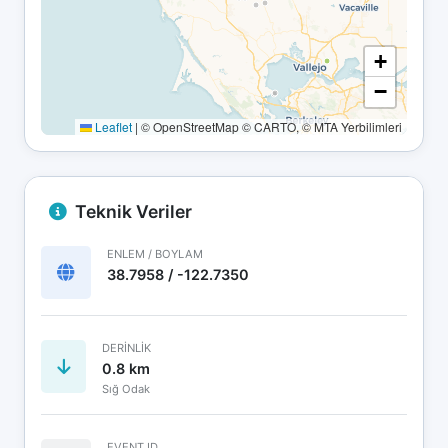
+
−
Leaflet
|
© OpenStreetMap © CARTO, © MTA Yerbilimleri
Teknik Veriler
ENLEM / BOYLAM
38.7958 / -122.7350
DERINLIK
0.8 km
Sığ Odak
EVENT ID