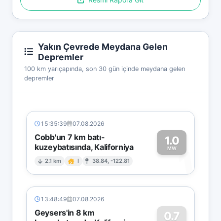
Yakın Çevrede Meydana Gelen
Depremler
100 km yarıçapında, son 30 gün içinde meydana gelen
depremler
15:35:39
07.08.2026
Cobb'un 7 km batı-
1.0
kuzeybatısında, Kaliforniya
1
MW
2.1 km
I
38.84, -122.81
13:48:49
07.08.2026
Geysers'in 8 km
0.7