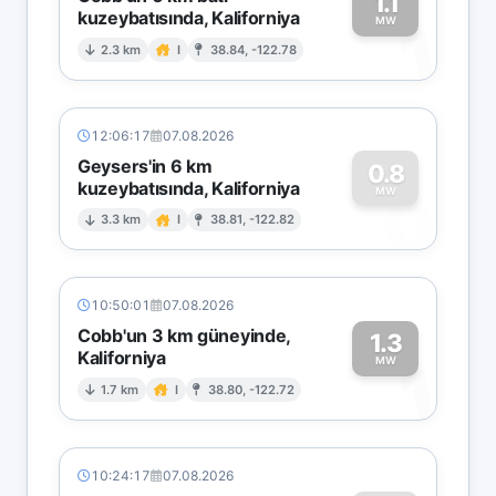
1.1
kuzeybatısında, Kaliforniya
1
MW
2.3 km
I
38.84, -122.78
12:06:17
07.08.2026
Geysers'in 6 km
0.8
kuzeybatısında, Kaliforniya
0
MW
3.3 km
I
38.81, -122.82
10:50:01
07.08.2026
Cobb'un 3 km güneyinde,
1.3
Kaliforniya
1
MW
1.7 km
I
38.80, -122.72
10:24:17
07.08.2026