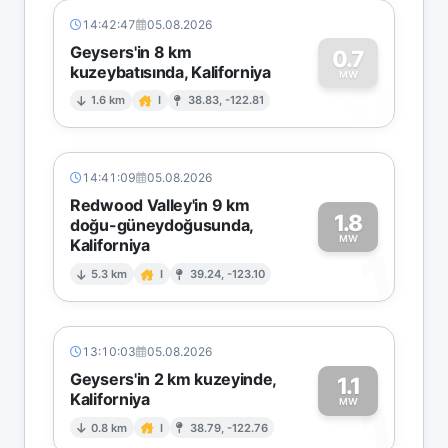
14:42:47
05.08.2026
Geysers'in 8 km
0.7
kuzeybatısında, Kaliforniya
0
MW
1.6 km
I
38.83, -122.81
14:41:09
05.08.2026
Redwood Valley'in 9 km
1.8
doğu-güneydoğusunda,
MW
Kaliforniya
1
5.3 km
I
39.24, -123.10
13:10:03
05.08.2026
Geysers'in 2 km kuzeyinde,
1.1
Kaliforniya
1
MW
0.8 km
I
38.79, -122.76