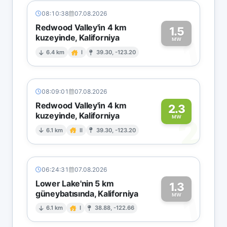
08:10:38
07.08.2026
Redwood Valley'in 4 km
1.5
kuzeyinde, Kaliforniya
1
MW
6.4 km
I
39.30, -123.20
08:09:01
07.08.2026
Redwood Valley'in 4 km
2.3
kuzeyinde, Kaliforniya
2
MW
6.1 km
II
39.30, -123.20
06:24:31
07.08.2026
Lower Lake'nin 5 km
1.3
güneybatısında, Kaliforniya
1
MW
6.1 km
I
38.88, -122.66