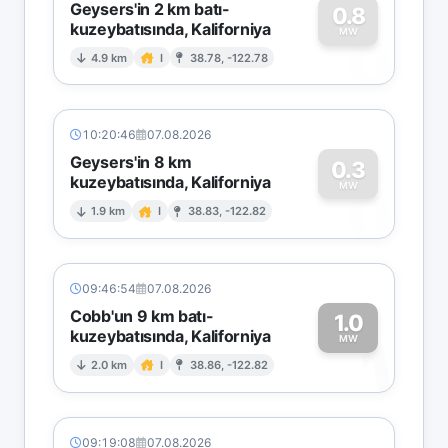
Geysers'in 2 km batı-
0.8
kuzeybatısında, Kaliforniya
0
MW
4.9 km
I
38.78, -122.78
10:20:46
07.08.2026
Geysers'in 8 km
0.3
kuzeybatısında, Kaliforniya
0
MW
1.9 km
I
38.83, -122.82
09:46:54
07.08.2026
Cobb'un 9 km batı-
1.0
kuzeybatısında, Kaliforniya
1
MW
2.0 km
I
38.86, -122.82
09:19:08
07.08.2026