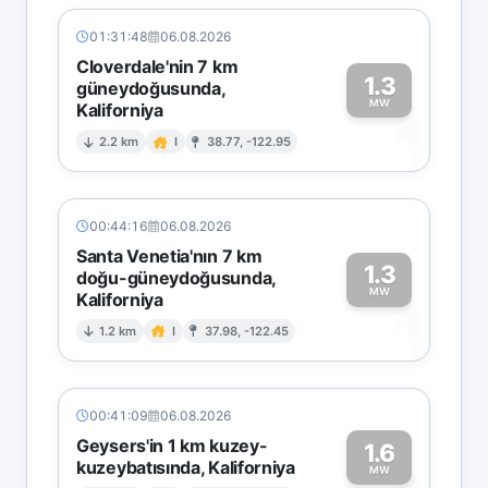
01:31:48
06.08.2026
Cloverdale'nin 7 km
1.3
güneydoğusunda,
MW
Kaliforniya
1
2.2 km
I
38.77, -122.95
00:44:16
06.08.2026
Santa Venetia'nın 7 km
1.3
doğu-güneydoğusunda,
MW
Kaliforniya
1
1.2 km
I
37.98, -122.45
00:41:09
06.08.2026
Geysers'in 1 km kuzey-
1.6
kuzeybatısında, Kaliforniya
MW