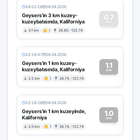
04:02:28
06.08.2026
Geysers'in 3 km kuzey-
0.7
kuzeybatısında, Kaliforniya
0
MW
4.1 km
I
38.80, -122.76
02:29:47
06.08.2026
Geysers'in 1 km kuzey-
1.1
kuzeybatısında, Kaliforniya
1
MW
2.2 km
I
38.79, -122.76
02:28:28
06.08.2026
Geysers'in 1 km kuzeyinde,
1.0
Kaliforniya
1
MW
2.0 km
I
38.78, -122.76