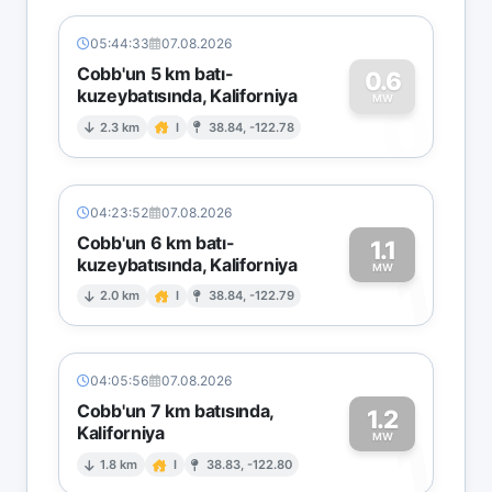
05:44:33
07.08.2026
Cobb'un 5 km batı-
0.6
kuzeybatısında, Kaliforniya
0
MW
2.3 km
I
38.84, -122.78
04:23:52
07.08.2026
Cobb'un 6 km batı-
1.1
kuzeybatısında, Kaliforniya
1
MW
2.0 km
I
38.84, -122.79
04:05:56
07.08.2026
Cobb'un 7 km batısında,
1.2
Kaliforniya
1
MW
1.8 km
I
38.83, -122.80