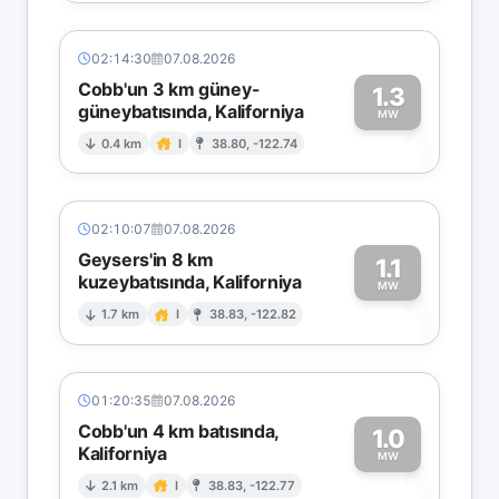
02:14:30
07.08.2026
Cobb'un 3 km güney-
1.3
güneybatısında, Kaliforniya
1
MW
0.4 km
I
38.80, -122.74
02:10:07
07.08.2026
Geysers'in 8 km
1.1
kuzeybatısında, Kaliforniya
1
MW
1.7 km
I
38.83, -122.82
01:20:35
07.08.2026
Cobb'un 4 km batısında,
1.0
Kaliforniya
1
MW
2.1 km
I
38.83, -122.77