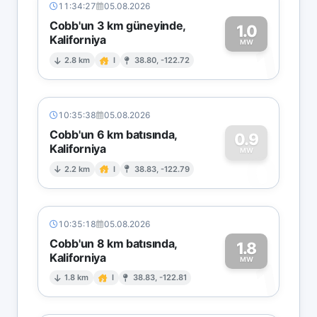
11:34:27
05.08.2026
Cobb'un 3 km güneyinde,
1.0
Kaliforniya
1
MW
2.8 km
I
38.80, -122.72
10:35:38
05.08.2026
Cobb'un 6 km batısında,
0.9
Kaliforniya
0
MW
2.2 km
I
38.83, -122.79
10:35:18
05.08.2026
Cobb'un 8 km batısında,
1.8
Kaliforniya
1
MW
1.8 km
I
38.83, -122.81