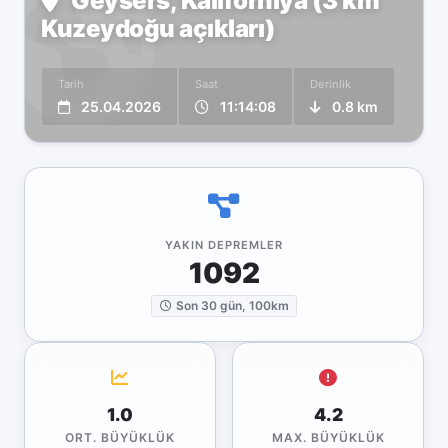
Geysers, Kaliforniya (3 km
Kuzeydoğu açıkları)
Tarih
Saat
Derinlik
25.04.2026
11:14:08
0.8 km
YAKIN DEPREMLER
1092
Son 30 gün, 100km
1.0
4.2
ORT. BÜYÜKLÜK
MAX. BÜYÜKLÜK