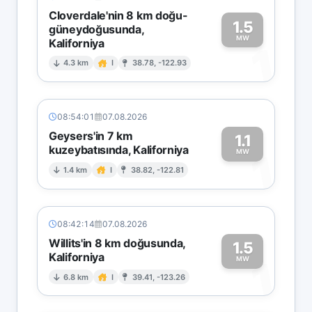
Cloverdale'nin 8 km doğu-
1.5
güneydoğusunda,
MW
Kaliforniya
1
4.3 km
I
38.78, -122.93
08:54:01
07.08.2026
Geysers'in 7 km
1.1
kuzeybatısında, Kaliforniya
1
MW
1.4 km
I
38.82, -122.81
08:42:14
07.08.2026
Willits'in 8 km doğusunda,
1.5
Kaliforniya
1
MW
6.8 km
I
39.41, -123.26