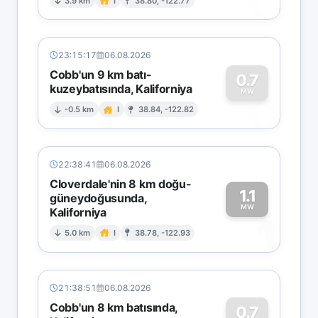
0
3.9 km
I
38.80, -122.77
23:15:17
06.08.2026
Cobb'un 9 km batı-
0.7
kuzeybatısında, Kaliforniya
0
MW
-0.5 km
I
38.84, -122.82
22:38:41
06.08.2026
Cloverdale'nin 8 km doğu-
1.1
güneydoğusunda,
MW
Kaliforniya
1
5.0 km
I
38.78, -122.93
21:38:51
06.08.2026
Cobb'un 8 km batısında,
0.7