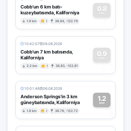
Cobb'un 6 km batı-
0.8
kuzeybatısında, Kaliforniya
0
MW
1.9 km
I
38.84, -122.79
10:42:07
06.08.2026
Cobb'un 7 km batısında,
0.9
Kaliforniya
0
MW
2.2 km
I
38.83, -122.81
10:01:46
06.08.2026
Anderson Springs'in 3 km
1.2
güneybatısında, Kaliforniya
1
MW
1.8 km
I
38.76, -122.72