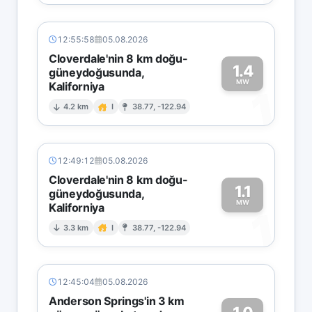
12:55:58
05.08.2026
Cloverdale'nin 8 km doğu-
1.4
güneydoğusunda,
MW
Kaliforniya
1
4.2 km
I
38.77, -122.94
12:49:12
05.08.2026
Cloverdale'nin 8 km doğu-
1.1
güneydoğusunda,
MW
Kaliforniya
1
3.3 km
I
38.77, -122.94
12:45:04
05.08.2026
Anderson Springs'in 3 km