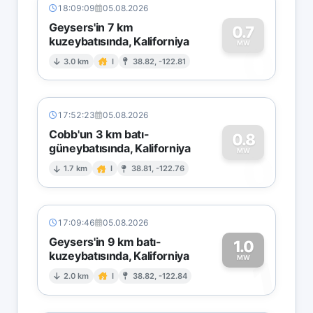
18:09:09
05.08.2026
Geysers'in 7 km
0.7
kuzeybatısında, Kaliforniya
0
MW
3.0 km
I
38.82, -122.81
17:52:23
05.08.2026
Cobb'un 3 km batı-
0.8
güneybatısında, Kaliforniya
0
MW
1.7 km
I
38.81, -122.76
17:09:46
05.08.2026
Geysers'in 9 km batı-
1.0
kuzeybatısında, Kaliforniya
1
MW
2.0 km
I
38.82, -122.84