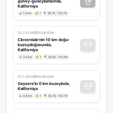
1.0
güney-güneybatısında,
MW
Kaliforniya
1
1.3 km
I
38.74, -122.70
12:22:56
05.08.2026
Cloverdale'nin 10 km doğu-
0.3
kuzeydoğusunda,
MW
Kaliforniya
0
3.4 km
I
38.83, -122.90
11:38:09
05.08.2026
Geysers'in 0 km kuzeyinde,
0.8
Kaliforniya
0
MW
0.9 km
I
38.78, -122.76