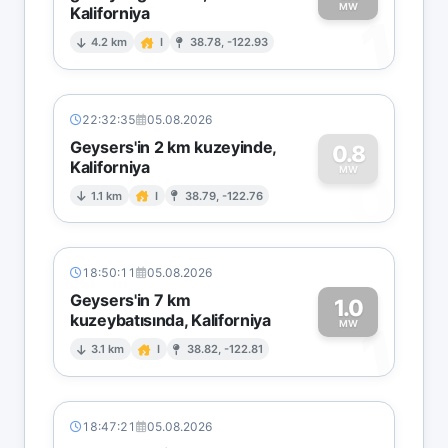
MW
Kaliforniya
1
4.2 km
I
38.78, -122.93
22:32:35
05.08.2026
Geysers'in 2 km kuzeyinde,
0.8
Kaliforniya
0
MW
1.1 km
I
38.79, -122.76
18:50:11
05.08.2026
Geysers'in 7 km
1.0
kuzeybatısında, Kaliforniya
1
MW
3.1 km
I
38.82, -122.81
18:47:21
05.08.2026