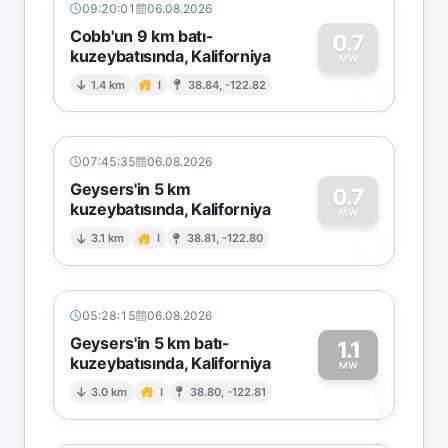
09:20:01
06.08.2026
Cobb'un 9 km batı-
0.7
kuzeybatısında, Kaliforniya
0
MW
1.4 km
I
38.84, -122.82
07:45:35
06.08.2026
Geysers'in 5 km
0.7
kuzeybatısında, Kaliforniya
0
MW
3.1 km
I
38.81, -122.80
05:28:15
06.08.2026
Geysers'in 5 km batı-
1.1
kuzeybatısında, Kaliforniya
1
MW
3.0 km
I
38.80, -122.81