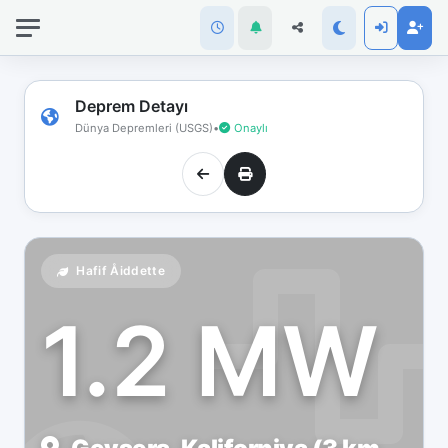
İnternet
bağlantınız
koptu!
Çevrimdışı
Deprem Detayı
moddasınız.
Dünya Depremleri (USGS)
•
Onaylı
Hafif Åiddette
1.2 MW