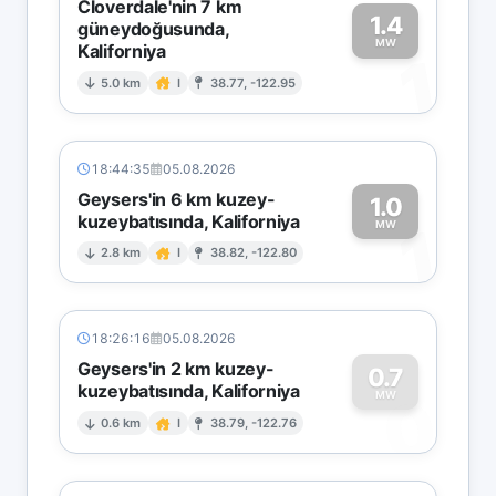
Cloverdale'nin 7 km
1.4
güneydoğusunda,
MW
Kaliforniya
1
5.0 km
I
38.77, -122.95
18:44:35
05.08.2026
Geysers'in 6 km kuzey-
1.0
kuzeybatısında, Kaliforniya
1
MW
2.8 km
I
38.82, -122.80
18:26:16
05.08.2026
Geysers'in 2 km kuzey-
0.7
kuzeybatısında, Kaliforniya
0
MW
0.6 km
I
38.79, -122.76