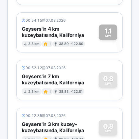
00:54:15
07.08.2026
Geysers'in 4 km
1.1
kuzeybatısında, Kaliforniya
1
MW
3.3 km
I
38.80, -122.80
00:52:12
07.08.2026
Geysers'in 7 km
0.8
kuzeybatısında, Kaliforniya
0
MW
2.8 km
I
38.83, -122.81
00:22:35
07.08.2026
Geysers'in 3 km kuzey-
0.8
kuzeybatısında, Kaliforniya
MW