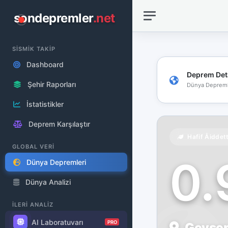
sondepremler
.net
SİSMİK TAKİP
Dashboard
Deprem Det
Şehir Raporları
Dünya Depreml
İstatistikler
Deprem Karşılaştır
Hafif Åiddet
GLOBAL VERİ
0
Dünya Depremleri
Dünya Analizi
İLERİ ANALİZ
AI Laboratuvarı
PRO
Geysers