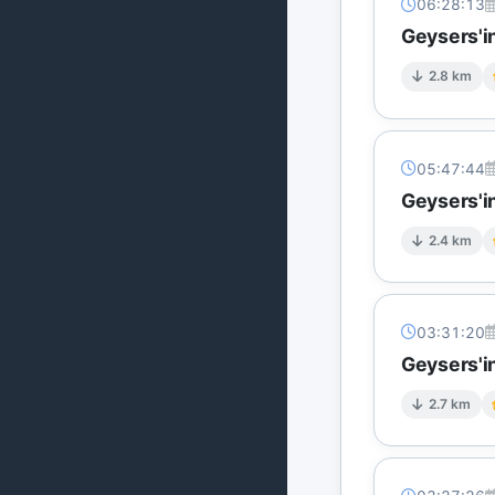
06:28:13
Geysers'in
2.8 km
05:47:44
Geysers'in
2.4 km
03:31:20
Geysers'in
2.7 km