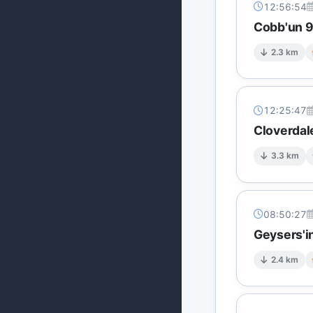
12:56:54
Cobb'un 9 
2.3 km
12:25:47
Cloverdal
3.3 km
08:50:27
Geysers'in
2.4 km