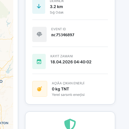
DERINLIK
3.2 km
Sığ Odak
EVENT ID
nc75346897
KAYIT ZAMANI
18.04.2026 04:40:02
AÇIÄA ÇIKAN ENERJİ
0 kg TNT
Yerel sarsıntı enerjisi