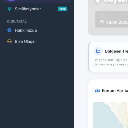
Simülasyonlar
YENİ
Tarih
KURUMSAL
18.04.202
Hakkımızda
Bize Ulaşın
Bölgesel Tr
Bölgede son 1 ayın en
deprem ana şok veya art
Konum Harita