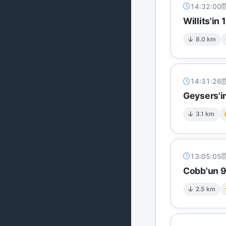
14:32:00
Willits'i
8.0 km
14:31:26
Geysers'in
3.1 km
13:05:05
Cobb'un 9 
2.5 km