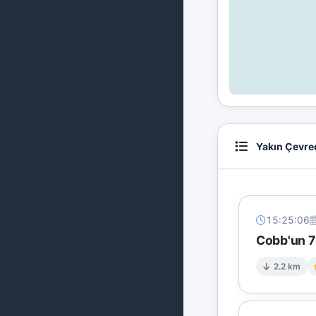
Yakın Çevre
15:25:06
Cobb'un 7 
2.2 km