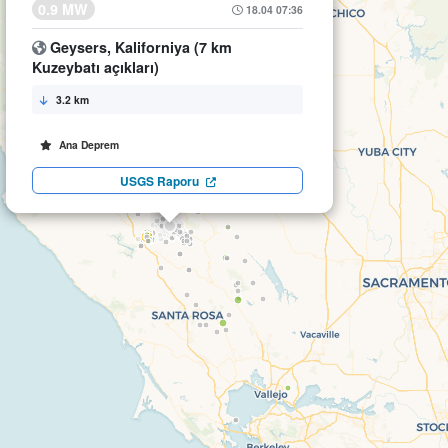
0.9 MW
18.04 07:36
Geysers, Kaliforniya (7 km
Kuzeybatı açıkları)
3.2 km
Ana Deprem
USGS Raporu