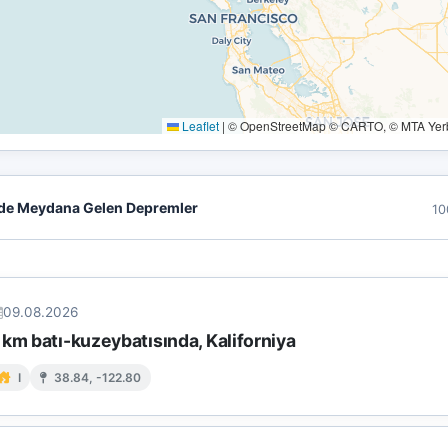
Leaflet
|
© OpenStreetMap © CARTO, © MTA Yerbi
de Meydana Gelen Depremler
10
09.08.2026
km batı-kuzeybatısında, Kaliforniya
I
38.84, -122.80