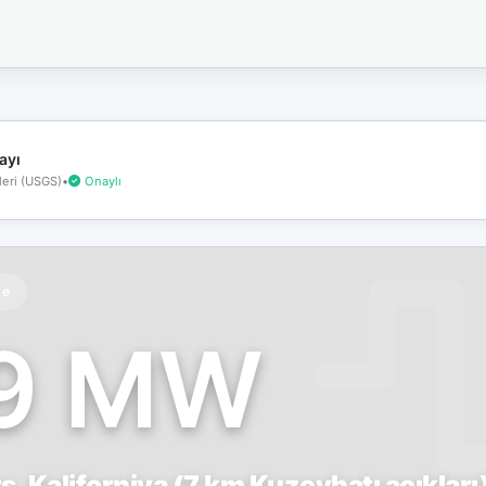
İnternet
bağlantınız
koptu!
Çevrimdışı
moddasınız.
ayı
eri (USGS)
•
Onaylı
te
.9 MW
, Kaliforniya (7 km Kuzeybatı açıkları