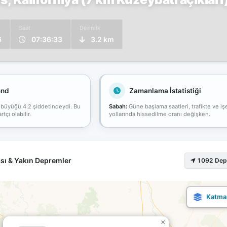
Saat
Derinlik
6
07:36:33
3.2 km
end
Zamanlama İstatistiği
 büyüğü 4.2 şiddetindeydi. Bu
Sabah:
Güne başlama saatleri, trafikte ve iş
çı olabilir.
yollarında hissedilme oranı değişken.
sı & Yakın Depremler
1092 De
×