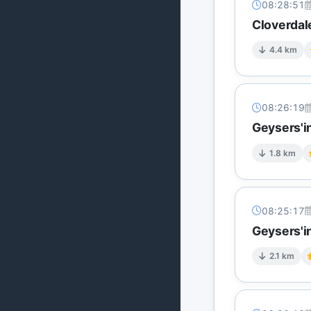
08:28:51
Cloverdal
4.4 km
08:26:19
Geysers'i
1.8 km
08:25:17
Geysers'i
2.1 km