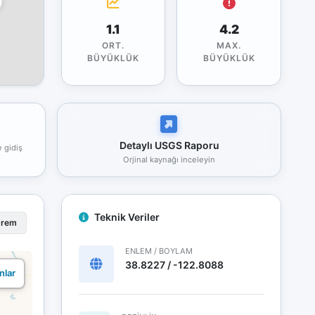
1.1
4.2
ORT.
MAX.
BÜYÜKLÜK
BÜYÜKLÜK
Detaylı USGS Raporu
e gidiş
Orjinal kaynağı inceleyin
Teknik Veriler
prem
ENLEM / BOYLAM
38.8227 / -122.8088