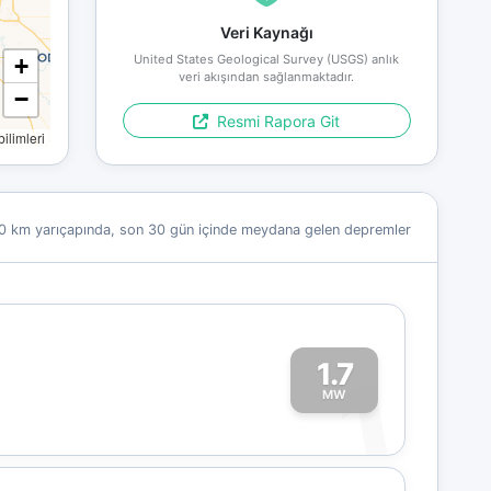
Veri Kaynağı
United States Geological Survey (USGS) anlık
+
veri akışından sağlanmaktadır.
−
Resmi Rapora Git
limleri
0 km yarıçapında, son 30 gün içinde meydana gelen depremler
1.7
1
MW