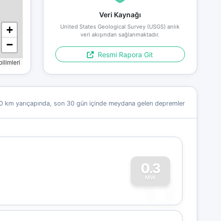
Veri Kaynağı
United States Geological Survey (USGS) anlık
+
veri akışından sağlanmaktadır.
−
Resmi Rapora Git
limleri
0 km yarıçapında, son 30 gün içinde meydana gelen depremler
0
0.3
MW