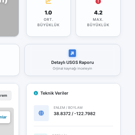
1.0
4.2
ORT.
MAX.
BÜYÜKLÜK
BÜYÜKLÜK
Detaylı USGS Raporu
Orjinal kaynağı inceleyin
Teknik Veriler
prem
ENLEM / BOYLAM
38.8372 / -122.7982