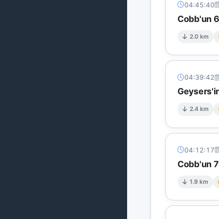
04:45:40
Cobb'un 6 
2.0 km
04:39:42
Geysers'in
2.4 km
04:12:17
Cobb'un 7 
1.9 km