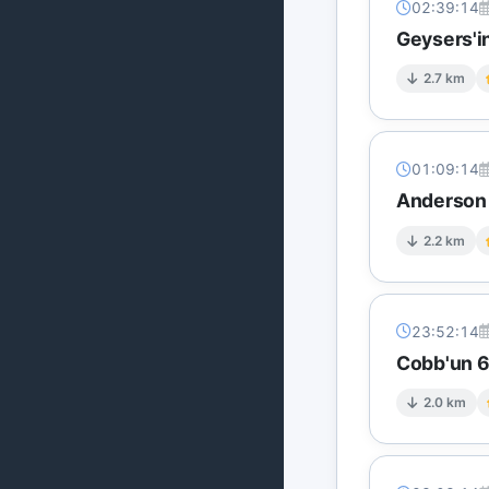
02:39:14
Geysers'in
2.7 km
01:09:14
Anderson S
2.2 km
23:52:14
Cobb'un 6 
2.0 km