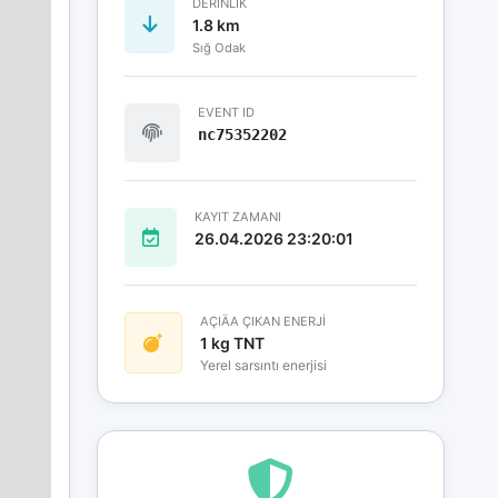
DERINLIK
1.8 km
Sığ Odak
EVENT ID
nc75352202
KAYIT ZAMANI
26.04.2026 23:20:01
AÇIÄA ÇIKAN ENERJİ
1 kg TNT
Yerel sarsıntı enerjisi