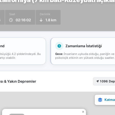
Saat
Derinlik
6
02:16:02
1.8 km
end
Zamanlama İstatistiği
 büyüğü 4.2 şiddetindeydi. Bu
Gece:
İnsanların uykuda olduğu, paniğin ve
çı olabilir.
psikolojik etkinin en yüksek olduğu saatler.
sı & Yakın Depremler
1096 De
×