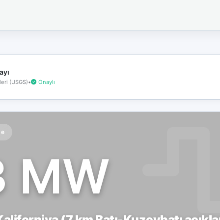
İnternet
bağlantınız
koptu!
Çevrimdışı
moddasınız.
ayı
eri (USGS)
•
Onaylı
te
3 MW
aliforniya (7 km Batı-Kuzeybatı açıkla