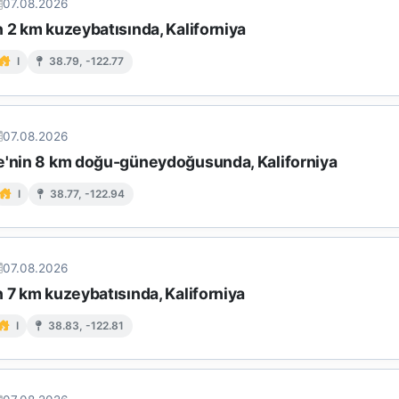
07.08.2026
 2 km kuzeybatısında, Kaliforniya
I
38.79, -122.77
07.08.2026
e'nin 8 km doğu-güneydoğusunda, Kaliforniya
I
38.77, -122.94
07.08.2026
 7 km kuzeybatısında, Kaliforniya
I
38.83, -122.81