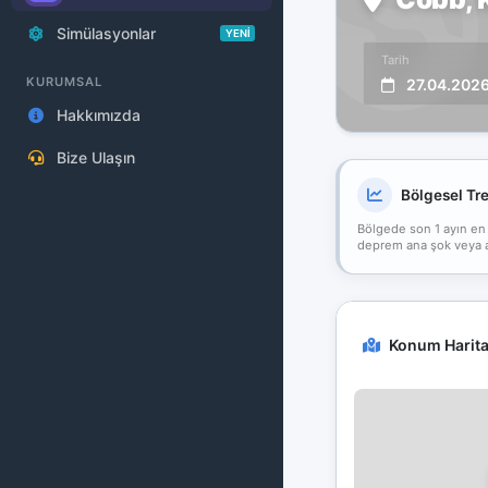
Simülasyonlar
YENİ
Tarih
KURUMSAL
27.04.202
Hakkımızda
Bize Ulaşın
Bölgesel Tr
Bölgede son 1 ayın en
deprem ana şok veya art
Konum Harita