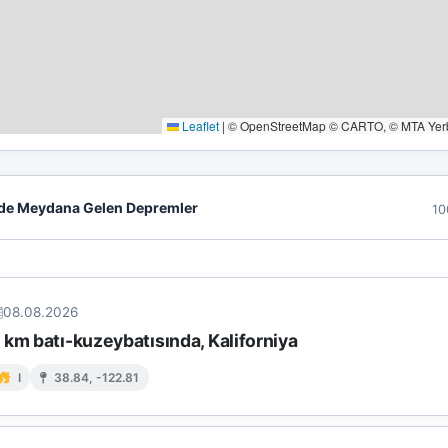
Leaflet
|
© OpenStreetMap © CARTO, © MTA Yerbi
de Meydana Gelen Depremler
10
08.08.2026
km batı-kuzeybatısında, Kaliforniya
I
38.84, -122.81