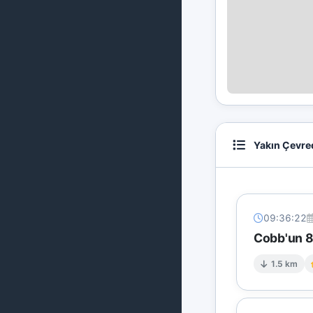
Yakın Çevre
09:36:22
Cobb'un 8 
1.5 km