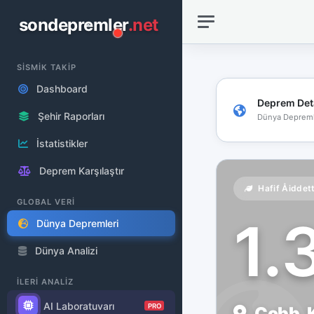
sondepremler
.net
SİSMİK TAKİP
Dashboard
Deprem Det
Şehir Raporları
Dünya Depreml
İstatistikler
Deprem Karşılaştır
Hafif Åiddet
GLOBAL VERİ
1.
Dünya Depremleri
Dünya Analizi
İLERİ ANALİZ
AI Laboratuvarı
PRO
Cobb, K