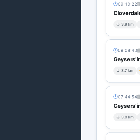
09:10:22
Cloverdal
3.8 km
09:08:40
Geysers'in
3.7 km
07:44:54
Geysers'in
3.0 km