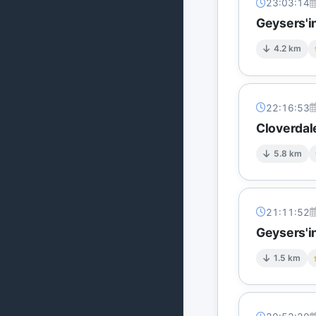
23:03:14
Geysers'in
4.2 km
22:16:53
Cloverdal
5.8 km
21:11:52
Geysers'in
1.5 km