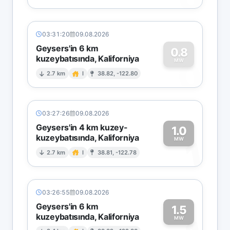
03:31:20
09.08.2026
Geysers'in 6 km
0.8
kuzeybatısında, Kaliforniya
0
MW
2.7 km
I
38.82, -122.80
03:27:26
09.08.2026
Geysers'in 4 km kuzey-
1.0
kuzeybatısında, Kaliforniya
1
MW
2.7 km
I
38.81, -122.78
03:26:55
09.08.2026
Geysers'in 6 km
1.5
kuzeybatısında, Kaliforniya
MW