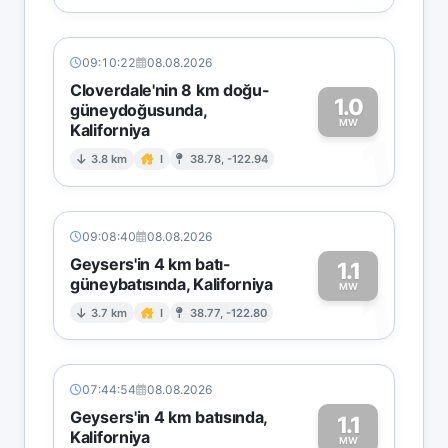
09:10:22
08.08.2026
Cloverdale'nin 8 km doğu-
1.0
güneydoğusunda,
MW
Kaliforniya
1
3.8 km
I
38.78, -122.94
09:08:40
08.08.2026
Geysers'in 4 km batı-
1.1
güneybatısında, Kaliforniya
1
MW
3.7 km
I
38.77, -122.80
07:44:54
08.08.2026
Geysers'in 4 km batısında,
1.1
Kaliforniya
MW