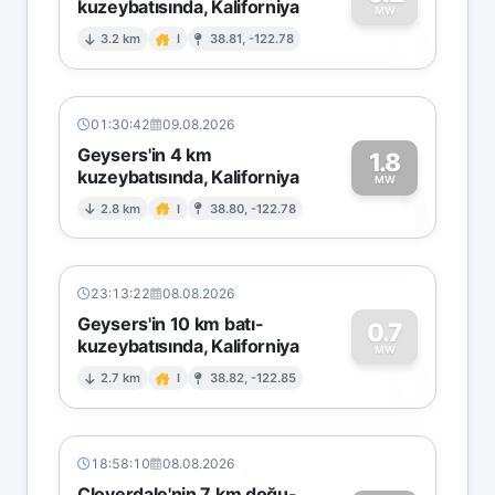
kuzeybatısında, Kaliforniya
0
MW
3.2 km
I
38.81, -122.78
01:30:42
09.08.2026
Geysers'in 4 km
1.8
kuzeybatısında, Kaliforniya
1
MW
2.8 km
I
38.80, -122.78
23:13:22
08.08.2026
Geysers'in 10 km batı-
0.7
kuzeybatısında, Kaliforniya
0
MW
2.7 km
I
38.82, -122.85
18:58:10
08.08.2026
Cloverdale'nin 7 km doğu-