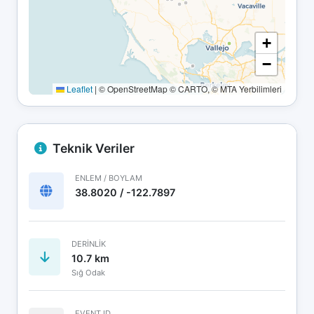
+
−
Leaflet
|
© OpenStreetMap © CARTO, © MTA Yerbilimleri
Teknik Veriler
ENLEM / BOYLAM
38.8020 / -122.7897
DERINLIK
10.7 km
Sığ Odak
EVENT ID