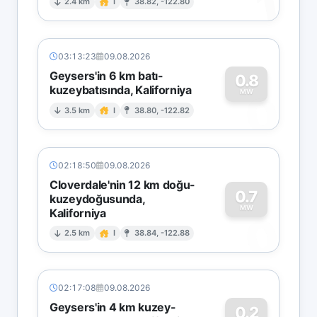
1
2.4 km
I
38.82, -122.80
03:13:23
09.08.2026
Geysers'in 6 km batı-
0.8
kuzeybatısında, Kaliforniya
0
MW
3.5 km
I
38.80, -122.82
02:18:50
09.08.2026
Cloverdale'nin 12 km doğu-
0.7
kuzeydoğusunda,
MW
Kaliforniya
0
2.5 km
I
38.84, -122.88
02:17:08
09.08.2026
Geysers'in 4 km kuzey-
0.2