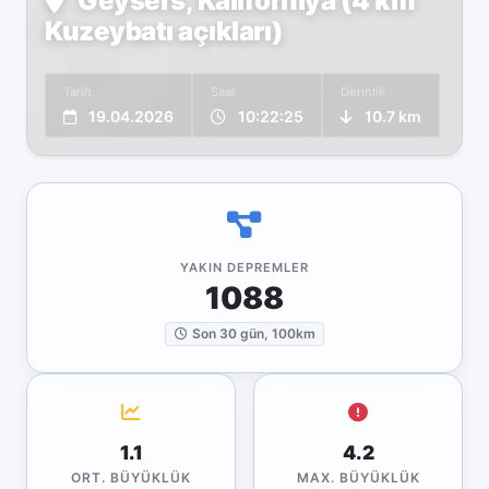
Geysers, Kaliforniya (4 km
Kuzeybatı açıkları)
Tarih
Saat
Derinlik
19.04.2026
10:22:25
10.7 km
YAKIN DEPREMLER
1088
Son 30 gün, 100km
1.1
4.2
ORT. BÜYÜKLÜK
MAX. BÜYÜKLÜK