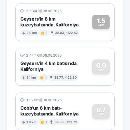
13:53:42
08.08.2026
Geysers'in 8 km
1.5
kuzeybatısında, Kaliforniya
1
MW
2.0 km
I
38.83, -122.82
12:44:16
08.08.2026
Geysers'in 4 km batısında,
0.9
Kaliforniya
0
MW
3.1 km
I
38.77, -122.80
11:07:05
08.08.2026
Cobb'un 6 km batı-
0.7
kuzeybatısında, Kaliforniya
0
MW
1.8 km
I
38.83, -122.79