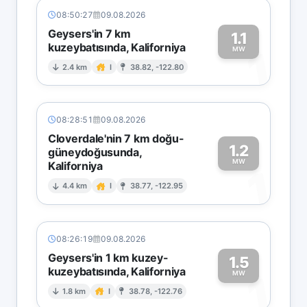
08:50:27
09.08.2026
Geysers'in 7 km
1.1
kuzeybatısında, Kaliforniya
1
MW
2.4 km
I
38.82, -122.80
08:28:51
09.08.2026
Cloverdale'nin 7 km doğu-
1.2
güneydoğusunda,
MW
Kaliforniya
1
4.4 km
I
38.77, -122.95
08:26:19
09.08.2026
Geysers'in 1 km kuzey-
1.5
kuzeybatısında, Kaliforniya
1
MW
1.8 km
I
38.78, -122.76