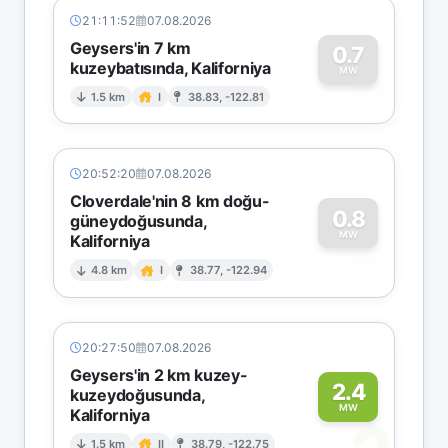
21:11:52
07.08.2026
Geysers'in 7 km
0.7
kuzeybatısında, Kaliforniya
0
MW
1.5 km
I
38.83, -122.81
20:52:20
07.08.2026
Cloverdale'nin 8 km doğu-
0.8
güneydoğusunda,
MW
Kaliforniya
0
4.8 km
I
38.77, -122.94
20:27:50
07.08.2026
Geysers'in 2 km kuzey-
2.4
kuzeydoğusunda,
MW
Kaliforniya
1.5 km
II
38.79, -122.75