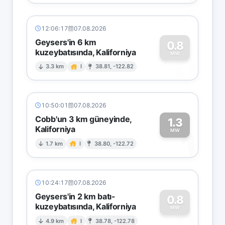
12:06:17
07.08.2026
Geysers'in 6 km
0.8
kuzeybatısında, Kaliforniya
0
MW
3.3 km
I
38.81, -122.82
10:50:01
07.08.2026
Cobb'un 3 km güneyinde,
1.3
Kaliforniya
1
MW
1.7 km
I
38.80, -122.72
10:24:17
07.08.2026
Geysers'in 2 km batı-
0.8
kuzeybatısında, Kaliforniya
0
MW
4.9 km
I
38.78, -122.78