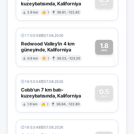
kuzeybatısında, Kaliforniya
0
MW
2.9 km
I
38.81, -122.82
17:03:59
07.08.2026
Redwood Valley'in 4 km
1.8
güneyinde, Kaliforniya
1
MW
0.6 km
I
39.23, -123.20
16:53:54
07.08.2026
Cobb'un 7 km batı-
0.5
kuzeybatısında, Kaliforniya
0
MW
1.9 km
I
38.84, -122.80
16:53:48
07.08.2026