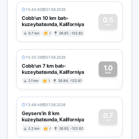
15:43:40
07.08.2026
Cobb'un 10 km batı-
0.5
kuzeybatısında, Kaliforniya
0
MW
0.7 km
I
38.87, -122.82
15:35:39
07.08.2026
Cobb'un 7 km batı-
1.0
kuzeybatısında, Kaliforniya
1
MW
2.1 km
I
38.84, -122.81
13:48:49
07.08.2026
Geysers'in 8 km
0.7
kuzeybatısında, Kaliforniya
0
MW
2.2 km
I
38.83, -122.82