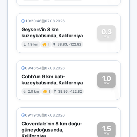
10:20:46
07.08.2026
Geysers'in 8 km
0.3
kuzeybatısında, Kaliforniya
0
MW
1.9 km
I
38.83, -122.82
09:46:54
07.08.2026
Cobb'un 9 km batı-
1.0
kuzeybatısında, Kaliforniya
1
MW
2.0 km
I
38.86, -122.82
09:19:08
07.08.2026
Cloverdale'nin 8 km doğu-
1.5
güneydoğusunda,
MW
Kaliforniya