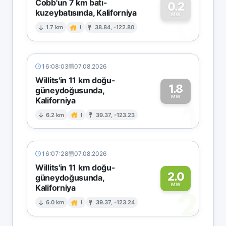
Cobb'un 7 km batı-
0.2
kuzeybatısında, Kaliforniya
0
MW
1.7 km
I
38.84, -122.80
16:08:03
07.08.2026
Willits'in 11 km doğu-
1.8
güneydoğusunda,
MW
Kaliforniya
1
6.2 km
I
39.37, -123.23
16:07:28
07.08.2026
Willits'in 11 km doğu-
2.0
güneydoğusunda,
MW
Kaliforniya
2
6.0 km
I
39.37, -123.24