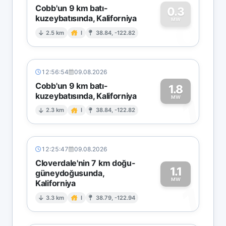
Cobb'un 9 km batı-
0.3
kuzeybatısında, Kaliforniya
0
MW
2.5 km
I
38.84, -122.82
12:56:54
09.08.2026
Cobb'un 9 km batı-
1.8
kuzeybatısında, Kaliforniya
1
MW
2.3 km
I
38.84, -122.82
12:25:47
09.08.2026
Cloverdale'nin 7 km doğu-
1.1
güneydoğusunda,
MW
Kaliforniya
1
3.3 km
I
38.79, -122.94