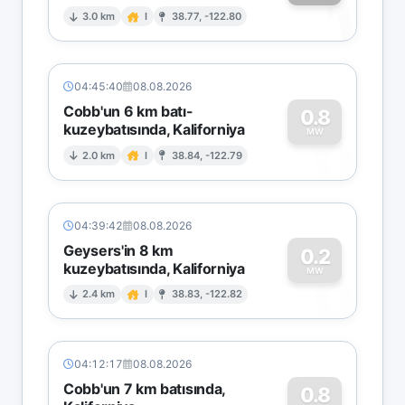
1
3.0 km
I
38.77, -122.80
04:45:40
08.08.2026
Cobb'un 6 km batı-
0.8
kuzeybatısında, Kaliforniya
0
MW
2.0 km
I
38.84, -122.79
04:39:42
08.08.2026
Geysers'in 8 km
0.2
kuzeybatısında, Kaliforniya
0
MW
2.4 km
I
38.83, -122.82
04:12:17
08.08.2026
Cobb'un 7 km batısında,
0.8