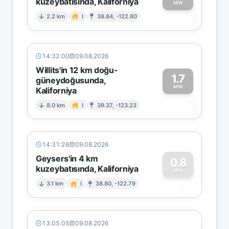
kuzeybatısında, Kaliforniya
1
MW
2.2 km
I
38.84, -122.80
14:32:00
09.08.2026
Willits'in 12 km doğu-
1.7
güneydoğusunda,
MW
Kaliforniya
1
8.0 km
I
39.37, -123.23
14:31:26
09.08.2026
Geysers'in 4 km
0.8
kuzeybatısında, Kaliforniya
0
MW
3.1 km
I
38.80, -122.79
13:05:05
09.08.2026