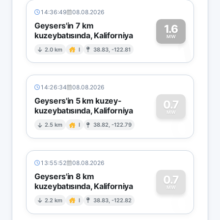
14:36:49
08.08.2026
Geysers'in 7 km
1.6
kuzeybatısında, Kaliforniya
1
MW
2.0 km
I
38.83, -122.81
14:26:34
08.08.2026
Geysers'in 5 km kuzey-
0.7
kuzeybatısında, Kaliforniya
0
MW
2.5 km
I
38.82, -122.79
13:55:52
08.08.2026
Geysers'in 8 km
0.7
kuzeybatısında, Kaliforniya
0
MW
2.2 km
I
38.83, -122.82