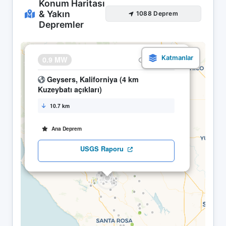
Konum Haritası
& Yakın
1088 Deprem
Depremler
×
0.9 MW
19.04 10:22
Geysers, Kaliforniya (4 km
Kuzeybatı açıkları)
10.7 km
Ana Deprem
USGS Raporu