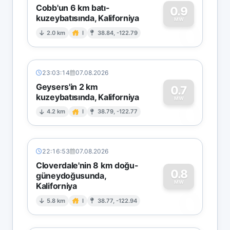
Cobb'un 6 km batı-
0.9
kuzeybatısında, Kaliforniya
0
MW
2.0 km
I
38.84, -122.79
23:03:14
07.08.2026
Geysers'in 2 km
0.7
kuzeybatısında, Kaliforniya
0
MW
4.2 km
I
38.79, -122.77
22:16:53
07.08.2026
Cloverdale'nin 8 km doğu-
0.8
güneydoğusunda,
MW
Kaliforniya
0
5.8 km
I
38.77, -122.94