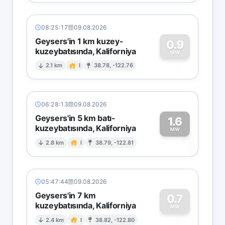
08:25:17
09.08.2026
Geysers'in 1 km kuzey-
0.9
kuzeybatısında, Kaliforniya
0
MW
2.1 km
I
38.78, -122.76
06:28:13
09.08.2026
Geysers'in 5 km batı-
1.6
kuzeybatısında, Kaliforniya
1
MW
2.8 km
I
38.79, -122.81
05:47:44
09.08.2026
Geysers'in 7 km
0.7
kuzeybatısında, Kaliforniya
0
MW
2.4 km
I
38.82, -122.80