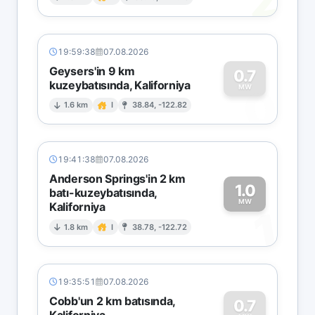
2
19:59:38
07.08.2026
Geysers'in 9 km
0.7
kuzeybatısında, Kaliforniya
0
MW
1.6 km
I
38.84, -122.82
19:41:38
07.08.2026
Anderson Springs'in 2 km
1.0
batı-kuzeybatısında,
MW
Kaliforniya
1
1.8 km
I
38.78, -122.72
19:35:51
07.08.2026
Cobb'un 2 km batısında,
0.7
Kaliforniya