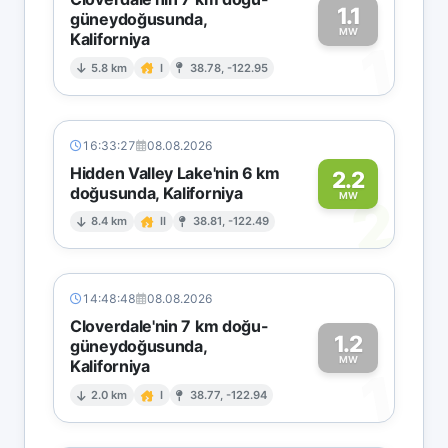
1.1
güneydoğusunda,
MW
Kaliforniya
1
5.8 km
I
38.78, -122.95
16:33:27
08.08.2026
Hidden Valley Lake'nin 6 km
2.2
doğusunda, Kaliforniya
2
MW
8.4 km
II
38.81, -122.49
14:48:48
08.08.2026
Cloverdale'nin 7 km doğu-
1.2
güneydoğusunda,
MW
Kaliforniya
1
2.0 km
I
38.77, -122.94