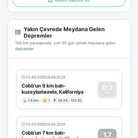
Yakın Çevrede Meydana Gelen
Depremler
100 km yarıçapında, son 30 gün içinde meydana gelen
depremler
15:48:00
09.08.2026
Cobb'un 9 km batı-
0.3
kuzeybatısında, Kaliforniya
0
MW
1.8 km
I
38.84, -122.82
15:25:06
09.08.2026
Cobb'un 7 km batı-
1.7