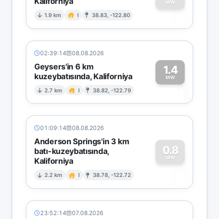
Kaliforniya
0
MW
1.9 km
I
38.83, -122.80
02:39:14
08.08.2026
Geysers'in 6 km
1.4
kuzeybatısında, Kaliforniya
1
MW
2.7 km
I
38.82, -122.79
01:09:14
08.08.2026
Anderson Springs'in 3 km
0.8
batı-kuzeybatısında,
MW
Kaliforniya
0
2.2 km
I
38.78, -122.72
23:52:14
07.08.2026