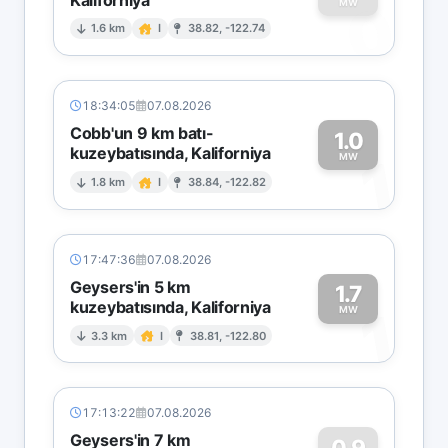
0
MW
1.6 km
I
38.82, -122.74
18:34:05
07.08.2026
Cobb'un 9 km batı-
1.0
kuzeybatısında, Kaliforniya
1
MW
1.8 km
I
38.84, -122.82
17:47:36
07.08.2026
Geysers'in 5 km
1.7
kuzeybatısında, Kaliforniya
1
MW
3.3 km
I
38.81, -122.80
17:13:22
07.08.2026
Geysers'in 7 km
0.9