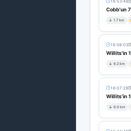
16:53:48
Cobb'un 7 
1.7 km
16:08:03
Willits'i
6.2 km
16:07:28
Willits'i
6.0 km