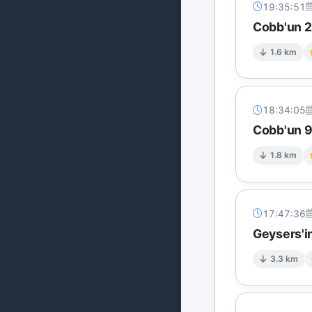
19:35:51
Cobb'un 2 
1.6 km
18:34:05
Cobb'un 9 
1.8 km
17:47:36
Geysers'in
3.3 km