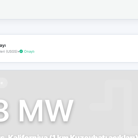
İnternet
bağlantınız
koptu!
Çevrimdışı
moddasınız.
ayı
eri (USGS)
•
Onaylı
te
.8 MW
, Kaliforniya (1 km Kuzeybatı açıkları