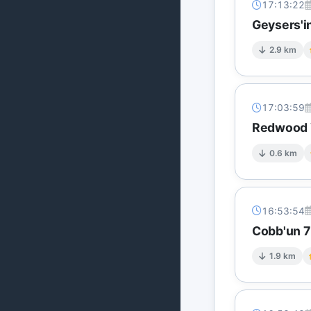
17:13:22
Geysers'in
2.9 km
17:03:59
Redwood V
0.6 km
16:53:54
Cobb'un 7 
1.9 km