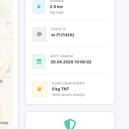
DERINLIK
2.6 km
Sığ Odak
EVENT ID
nc75354282
KAYIT ZAMANI
30.04.2026 10:00:02
AÇIÄA ÇIKAN ENERJİ
0 kg TNT
Yerel sarsıntı enerjisi