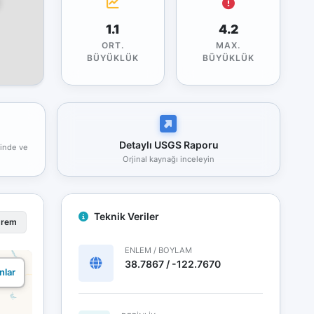
1.1
4.2
ORT.
MAX.
BÜYÜKLÜK
BÜYÜKLÜK
Detaylı USGS Raporu
rinde ve
Orjinal kaynağı inceleyin
Teknik Veriler
prem
ENLEM / BOYLAM
38.7867 / -122.7670