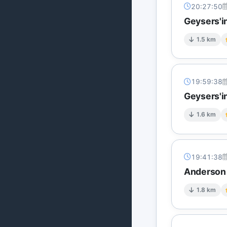
20:27:50
Geysers'i
1.5 km
19:59:38
Geysers'in
1.6 km
19:41:38
Anderson S
1.8 km