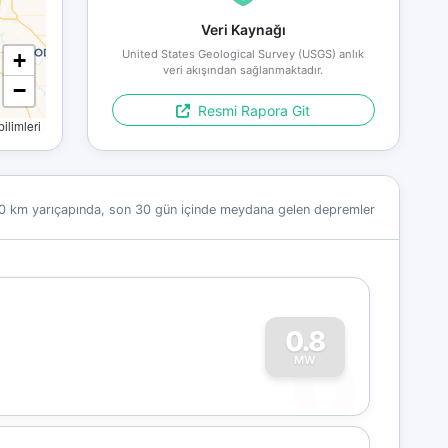
Veri Kaynağı
United States Geological Survey (USGS) anlık
+
veri akışından sağlanmaktadır.
−
Resmi Rapora Git
limleri
0 km yarıçapında, son 30 gün içinde meydana gelen depremler
0
0.8
MW