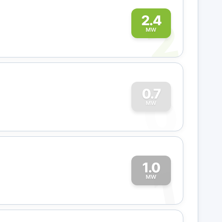
2
2.4
MW
0
0.7
MW
1.0
1
MW