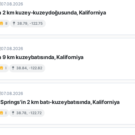
07.08.2026
n 2 km kuzey-kuzeydoğusunda, Kaliforniya
II
38.79, -122.75
07.08.2026
 9 km kuzeybatısında, Kaliforniya
I
38.84, -122.82
07.08.2026
prings'in 2 km batı-kuzeybatısında, Kaliforniya
I
38.78, -122.72