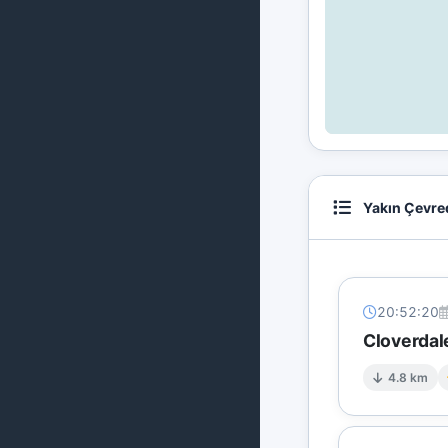
Yakın Çevre
20:52:20
Cloverdal
4.8 km