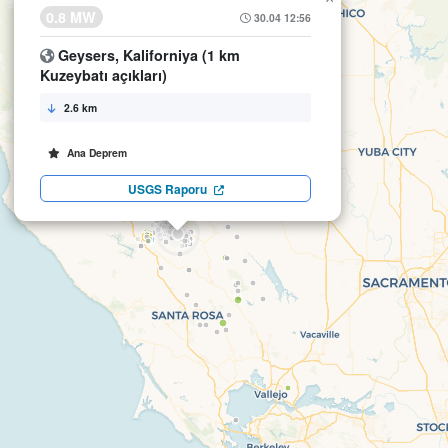
0.8 MW
30.04 12:56
Geysers, Kaliforniya (1 km
Kuzeybatı açıkları)
2.6 km
Ana Deprem
USGS Raporu