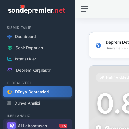
sondepremler
.net
SİSMİK TAKİP
Dashboard
Deprem Det
Şehir Raporları
Dünya Depreml
İstatistikler
Deprem Karşılaştır
Hafif Åiddet
GLOBAL VERİ
0
Dünya Depremleri
Dünya Analizi
İLERİ ANALİZ
AI Laboratuvarı
PRO
Geysers