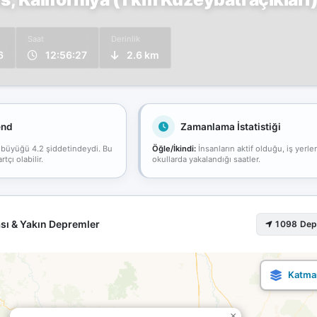
Saat
Derinlik
6
12:56:27
2.6 km
end
Zamanlama İstatistiği
 büyüğü 4.2 şiddetindeydi. Bu
Öğle/İkindi:
İnsanların aktif olduğu, iş yerle
çı olabilir.
okullarda yakalandığı saatler.
sı & Yakın Depremler
1098 De
×