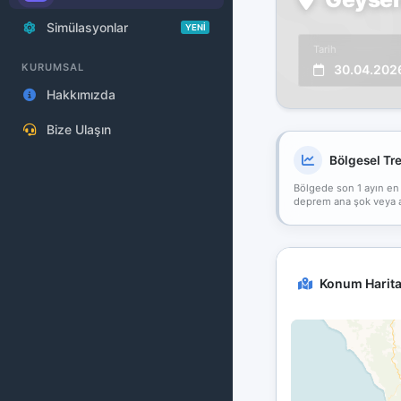
Simülasyonlar
YENİ
Tarih
KURUMSAL
30.04.202
Hakkımızda
Bize Ulaşın
Bölgesel Tr
Bölgede son 1 ayın en
deprem ana şok veya art
Konum Harita