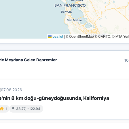
Leaflet
|
© OpenStreetMap © CARTO, © MTA Yerbi
de Meydana Gelen Depremler
10
07.08.2026
e'nin 8 km doğu-güneydoğusunda, Kaliforniya
I
38.77, -122.94