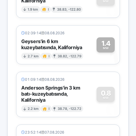
Kaliforniya
0
MW
1.9 km
I
38.83, -122.80
02:39:14
08.08.2026
Geysers'in 6 km
1.4
kuzeybatısında, Kaliforniya
1
MW
2.7 km
I
38.82, -122.79
01:09:14
08.08.2026
Anderson Springs'in 3 km
0.8
batı-kuzeybatısında,
MW
Kaliforniya
0
2.2 km
I
38.78, -122.72
23:52:14
07.08.2026