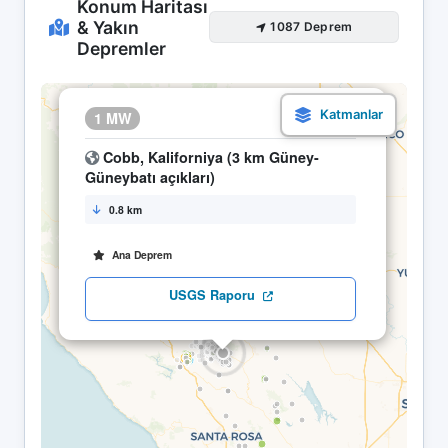
Konum Haritası
& Yakın
1087 Deprem
Depremler
×
1 MW
25.04 11:16
Cobb, Kaliforniya (3 km Güney-
Güneybatı açıkları)
0.8 km
Ana Deprem
USGS Raporu