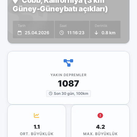
Cobb, Kaliforniya (3 km
Güney-Güneybatı açıkları)
Tarih
Saat
Derinlik
25.04.2026
11:16:23
0.8 km
YAKIN DEPREMLER
1087
Son 30 gün, 100km
1.1
4.2
ORT. BÜYÜKLÜK
MAX. BÜYÜKLÜK