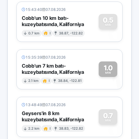
15:43:40
07.08.2026
Cobb'un 10 km batı-
0.5
kuzeybatısında, Kaliforniya
0
MW
0.7 km
I
38.87, -122.82
15:35:39
07.08.2026
Cobb'un 7 km batı-
1.0
kuzeybatısında, Kaliforniya
1
MW
2.1 km
I
38.84, -122.81
13:48:49
07.08.2026
Geysers'in 8 km
0.7
kuzeybatısında, Kaliforniya
0
MW
2.2 km
I
38.83, -122.82