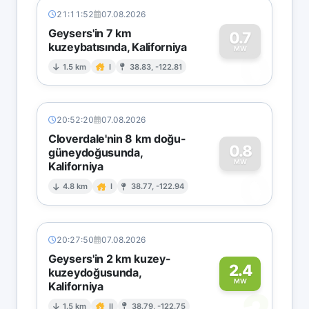
21:11:52
07.08.2026
Geysers'in 7 km
0.7
kuzeybatısında, Kaliforniya
0
MW
1.5 km
I
38.83, -122.81
20:52:20
07.08.2026
Cloverdale'nin 8 km doğu-
0.8
güneydoğusunda,
MW
Kaliforniya
0
4.8 km
I
38.77, -122.94
20:27:50
07.08.2026
Geysers'in 2 km kuzey-
2.4
kuzeydoğusunda,
MW
Kaliforniya
1.5 km
II
38.79, -122.75