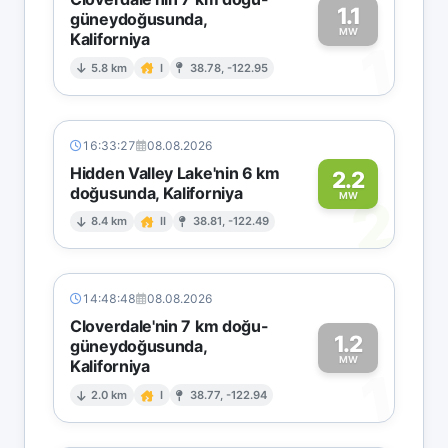
1.1
güneydoğusunda,
MW
Kaliforniya
1
5.8 km
I
38.78, -122.95
16:33:27
08.08.2026
Hidden Valley Lake'nin 6 km
2.2
doğusunda, Kaliforniya
2
MW
8.4 km
II
38.81, -122.49
14:48:48
08.08.2026
Cloverdale'nin 7 km doğu-
1.2
güneydoğusunda,
MW
Kaliforniya
1
2.0 km
I
38.77, -122.94