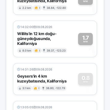
kuzeybatısında, Kaliforniya
1
MW
2.2 km
I
38.84, -122.80
14:32:00
09.08.2026
Willits'in 12 km doğu-
1.7
güneydoğusunda,
MW
Kaliforniya
1
8.0 km
I
39.37, -123.23
14:31:26
09.08.2026
Geysers'in 4 km
0.8
kuzeybatısında, Kaliforniya
0
MW
3.1 km
I
38.80, -122.79
13:05:05
09.08.2026