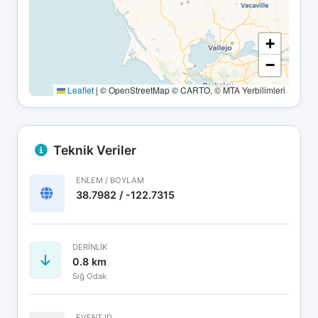
+
−
Leaflet
|
© OpenStreetMap © CARTO, © MTA Yerbilimleri
Teknik Veriler
ENLEM / BOYLAM
38.7982 / -122.7315
DERINLIK
0.8 km
Sığ Odak
EVENT ID