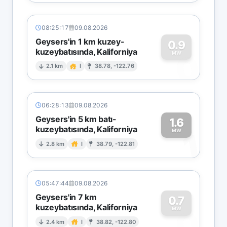
08:25:17
09.08.2026
Geysers'in 1 km kuzey-
0.9
kuzeybatısında, Kaliforniya
0
MW
2.1 km
I
38.78, -122.76
06:28:13
09.08.2026
Geysers'in 5 km batı-
1.6
kuzeybatısında, Kaliforniya
1
MW
2.8 km
I
38.79, -122.81
05:47:44
09.08.2026
Geysers'in 7 km
0.7
kuzeybatısında, Kaliforniya
0
MW
2.4 km
I
38.82, -122.80