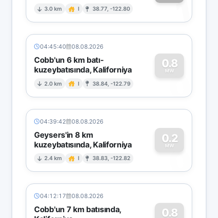
1
3.0 km
I
38.77, -122.80
04:45:40
08.08.2026
Cobb'un 6 km batı-
0.8
kuzeybatısında, Kaliforniya
0
MW
2.0 km
I
38.84, -122.79
04:39:42
08.08.2026
Geysers'in 8 km
0.2
kuzeybatısında, Kaliforniya
0
MW
2.4 km
I
38.83, -122.82
04:12:17
08.08.2026
Cobb'un 7 km batısında,
0.8