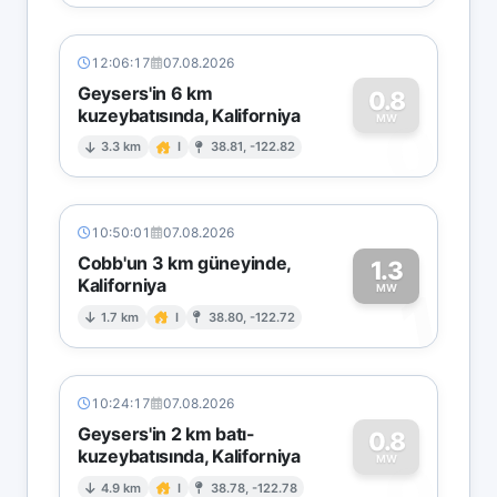
12:06:17
07.08.2026
Geysers'in 6 km
0.8
kuzeybatısında, Kaliforniya
0
MW
3.3 km
I
38.81, -122.82
10:50:01
07.08.2026
Cobb'un 3 km güneyinde,
1.3
Kaliforniya
1
MW
1.7 km
I
38.80, -122.72
10:24:17
07.08.2026
Geysers'in 2 km batı-
0.8
kuzeybatısında, Kaliforniya
0
MW
4.9 km
I
38.78, -122.78