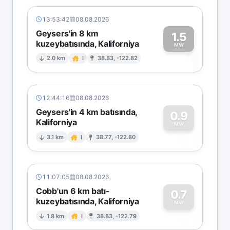
13:53:42
08.08.2026
Geysers'in 8 km
1.5
kuzeybatısında, Kaliforniya
1
MW
2.0 km
I
38.83, -122.82
12:44:16
08.08.2026
Geysers'in 4 km batısında,
0.9
Kaliforniya
0
MW
3.1 km
I
38.77, -122.80
11:07:05
08.08.2026
Cobb'un 6 km batı-
0.7
kuzeybatısında, Kaliforniya
0
MW
1.8 km
I
38.83, -122.79