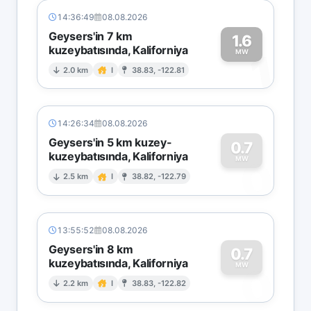
14:36:49
08.08.2026
Geysers'in 7 km
1.6
kuzeybatısında, Kaliforniya
1
MW
2.0 km
I
38.83, -122.81
14:26:34
08.08.2026
Geysers'in 5 km kuzey-
0.7
kuzeybatısında, Kaliforniya
0
MW
2.5 km
I
38.82, -122.79
13:55:52
08.08.2026
Geysers'in 8 km
0.7
kuzeybatısında, Kaliforniya
0
MW
2.2 km
I
38.83, -122.82