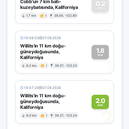
Cobb'un 7 km batı-
0.2
kuzeybatısında, Kaliforniya
0
MW
1.7 km
I
38.84, -122.80
16:08:03
07.08.2026
Willits'in 11 km doğu-
1.8
güneydoğusunda,
MW
Kaliforniya
1
6.2 km
I
39.37, -123.23
16:07:28
07.08.2026
Willits'in 11 km doğu-
2.0
güneydoğusunda,
MW
Kaliforniya
2
6.0 km
I
39.37, -123.24