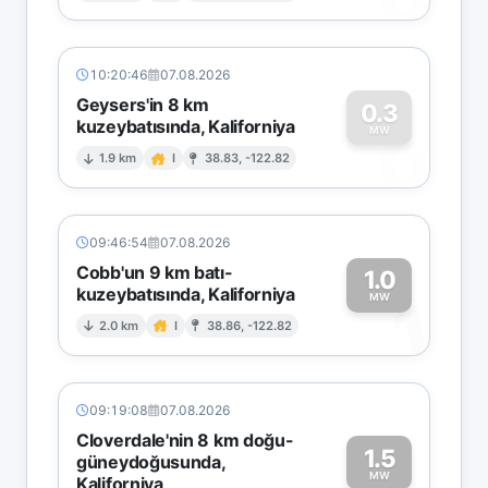
10:20:46
07.08.2026
Geysers'in 8 km
0.3
kuzeybatısında, Kaliforniya
0
MW
1.9 km
I
38.83, -122.82
09:46:54
07.08.2026
Cobb'un 9 km batı-
1.0
kuzeybatısında, Kaliforniya
1
MW
2.0 km
I
38.86, -122.82
09:19:08
07.08.2026
Cloverdale'nin 8 km doğu-
1.5
güneydoğusunda,
MW
Kaliforniya