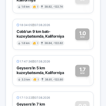
0
MW
1.6 km
I
38.82, -122.74
18:34:05
07.08.2026
Cobb'un 9 km batı-
1.0
kuzeybatısında, Kaliforniya
1
MW
1.8 km
I
38.84, -122.82
17:47:36
07.08.2026
Geysers'in 5 km
1.7
kuzeybatısında, Kaliforniya
1
MW
3.3 km
I
38.81, -122.80
17:13:22
07.08.2026
Geysers'in 7 km
0.9