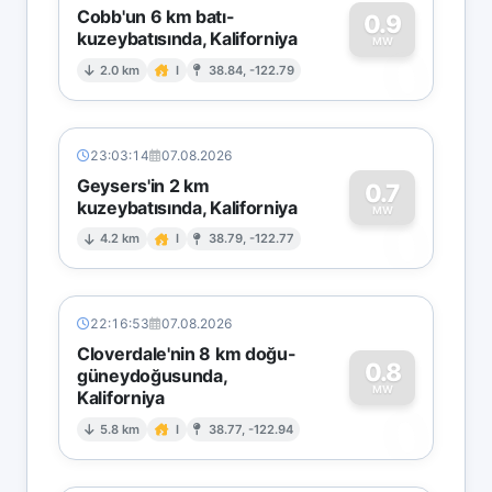
Cobb'un 6 km batı-
0.9
kuzeybatısında, Kaliforniya
0
MW
2.0 km
I
38.84, -122.79
23:03:14
07.08.2026
Geysers'in 2 km
0.7
kuzeybatısında, Kaliforniya
0
MW
4.2 km
I
38.79, -122.77
22:16:53
07.08.2026
Cloverdale'nin 8 km doğu-
0.8
güneydoğusunda,
MW
Kaliforniya
0
5.8 km
I
38.77, -122.94