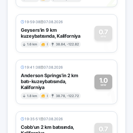
2
19:59:38
07.08.2026
Geysers'in 9 km
0.7
kuzeybatısında, Kaliforniya
0
MW
1.6 km
I
38.84, -122.82
19:41:38
07.08.2026
Anderson Springs'in 2 km
1.0
batı-kuzeybatısında,
MW
Kaliforniya
1
1.8 km
I
38.78, -122.72
19:35:51
07.08.2026
Cobb'un 2 km batısında,
0.7
Kaliforniya