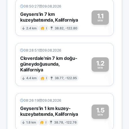
08:50:27
09.08.2026
Geysers'in 7 km
1.1
kuzeybatısında, Kaliforniya
1
MW
2.4 km
I
38.82, -122.80
08:28:51
09.08.2026
Cloverdale'nin 7 km doğu-
1.2
güneydoğusunda,
MW
Kaliforniya
1
4.4 km
I
38.77, -122.95
08:26:19
09.08.2026
Geysers'in 1 km kuzey-
1.5
kuzeybatısında, Kaliforniya
1
MW
1.8 km
I
38.78, -122.76