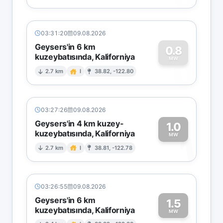
03:31:20
09.08.2026
Geysers'in 6 km
0.8
kuzeybatısında, Kaliforniya
0
MW
2.7 km
I
38.82, -122.80
03:27:26
09.08.2026
Geysers'in 4 km kuzey-
1.0
kuzeybatısında, Kaliforniya
1
MW
2.7 km
I
38.81, -122.78
03:26:55
09.08.2026
Geysers'in 6 km
1.5
kuzeybatısında, Kaliforniya
MW