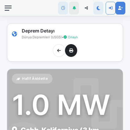
İnternet
bağlantınız
koptu!
Çevrimdışı
Deprem Detayı
moddasınız.
Dünya Depremleri (USGS)
•
Onaylı
Hafif Åiddette
1.0 MW