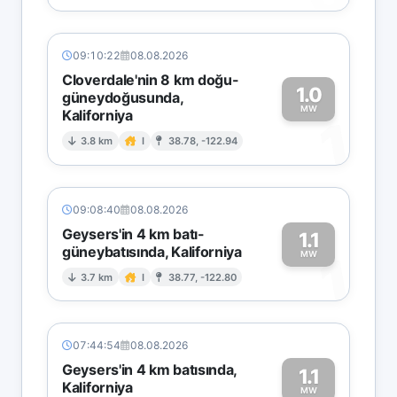
09:10:22
08.08.2026
Cloverdale'nin 8 km doğu-
1.0
güneydoğusunda,
MW
Kaliforniya
1
3.8 km
I
38.78, -122.94
09:08:40
08.08.2026
Geysers'in 4 km batı-
1.1
güneybatısında, Kaliforniya
1
MW
3.7 km
I
38.77, -122.80
07:44:54
08.08.2026
Geysers'in 4 km batısında,
1.1
Kaliforniya
MW