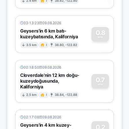
1
2.4 km
I
38.82, -122.80
03:13:23
09.08.2026
Geysers'in 6 km batı-
0.8
kuzeybatısında, Kaliforniya
0
MW
3.5 km
I
38.80, -122.82
02:18:50
09.08.2026
Cloverdale'nin 12 km doğu-
0.7
kuzeydoğusunda,
MW
Kaliforniya
0
2.5 km
I
38.84, -122.88
02:17:08
09.08.2026
Geysers'in 4 km kuzey-
0.2