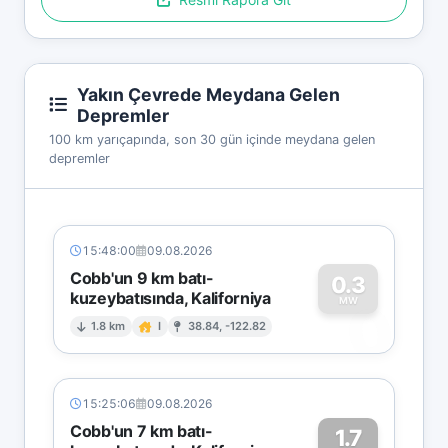
Yakın Çevrede Meydana Gelen
Depremler
100 km yarıçapında, son 30 gün içinde meydana gelen
depremler
15:48:00
09.08.2026
Cobb'un 9 km batı-
0.3
kuzeybatısında, Kaliforniya
0
MW
1.8 km
I
38.84, -122.82
15:25:06
09.08.2026
Cobb'un 7 km batı-
1.7