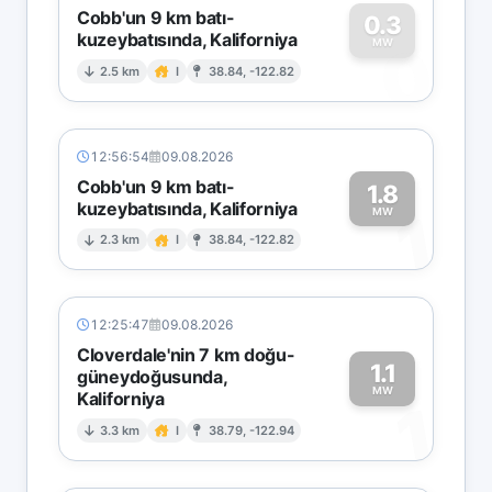
Cobb'un 9 km batı-
0.3
kuzeybatısında, Kaliforniya
0
MW
2.5 km
I
38.84, -122.82
12:56:54
09.08.2026
Cobb'un 9 km batı-
1.8
kuzeybatısında, Kaliforniya
1
MW
2.3 km
I
38.84, -122.82
12:25:47
09.08.2026
Cloverdale'nin 7 km doğu-
1.1
güneydoğusunda,
MW
Kaliforniya
1
3.3 km
I
38.79, -122.94