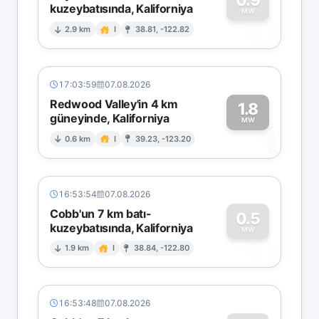
kuzeybatısında, Kaliforniya
0
MW
2.9 km
I
38.81, -122.82
17:03:59
07.08.2026
Redwood Valley'in 4 km
1.8
güneyinde, Kaliforniya
1
MW
0.6 km
I
39.23, -123.20
16:53:54
07.08.2026
Cobb'un 7 km batı-
0.5
kuzeybatısında, Kaliforniya
0
MW
1.9 km
I
38.84, -122.80
16:53:48
07.08.2026