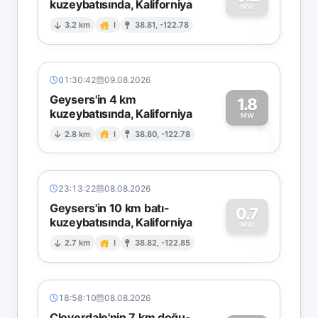
kuzeybatısında, Kaliforniya
0
MW
3.2 km
I
38.81, -122.78
01:30:42
09.08.2026
Geysers'in 4 km
1.8
kuzeybatısında, Kaliforniya
1
MW
2.8 km
I
38.80, -122.78
23:13:22
08.08.2026
Geysers'in 10 km batı-
0.7
kuzeybatısında, Kaliforniya
0
MW
2.7 km
I
38.82, -122.85
18:58:10
08.08.2026
Cloverdale'nin 7 km doğu-