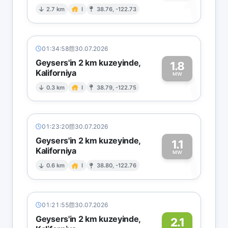
1
2.7 km
I
38.76, -122.73
01:34:58
30.07.2026
Geysers'in 2 km kuzeyinde,
1.8
Kaliforniya
1
MW
0.3 km
I
38.79, -122.75
01:23:20
30.07.2026
Geysers'in 2 km kuzeyinde,
1.1
Kaliforniya
1
MW
0.6 km
I
38.80, -122.76
01:21:55
30.07.2026
Geysers'in 2 km kuzeyinde,
2.1