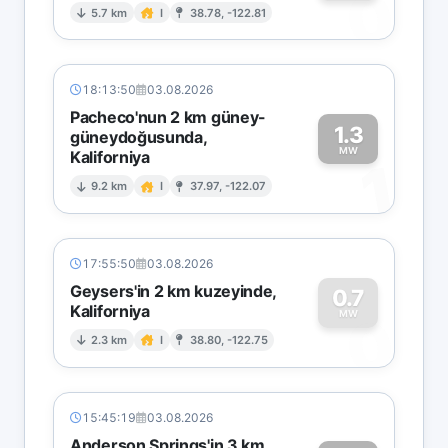
0
5.7 km
I
38.78, -122.81
18:13:50
03.08.2026
Pacheco'nun 2 km güney-
1.3
güneydoğusunda,
MW
Kaliforniya
1
9.2 km
I
37.97, -122.07
17:55:50
03.08.2026
Geysers'in 2 km kuzeyinde,
0.7
Kaliforniya
0
MW
2.3 km
I
38.80, -122.75
15:45:19
03.08.2026
Anderson Springs'in 3 km