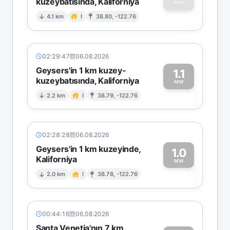
kuzeybatısında, Kaliforniya
0
MW
4.1 km
I
38.80, -122.76
02:29:47
06.08.2026
Geysers'in 1 km kuzey-
1.1
kuzeybatısında, Kaliforniya
1
MW
2.2 km
I
38.79, -122.76
02:28:28
06.08.2026
Geysers'in 1 km kuzeyinde,
1.0
Kaliforniya
1
MW
2.0 km
I
38.78, -122.76
00:44:16
06.08.2026
Santa Venetia'nın 7 km