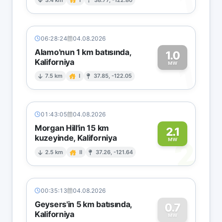
1
06:28:24
04.08.2026
Alamo'nun 1 km batısında,
1.0
Kaliforniya
1
MW
7.5 km
I
37.85, -122.05
01:43:05
04.08.2026
Morgan Hill'in 15 km
2.1
kuzeyinde, Kaliforniya
2
MW
2.5 km
II
37.26, -121.64
00:35:13
04.08.2026
Geysers'in 5 km batısında,
0.7
Kaliforniya
MW