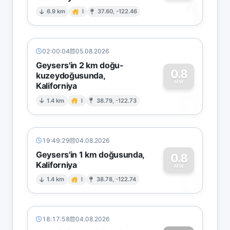
1
6.9 km
I
37.60, -122.46
02:00:04
05.08.2026
Geysers'in 2 km doğu-
0.8
kuzeydoğusunda,
MW
Kaliforniya
0
1.4 km
I
38.79, -122.73
19:49:29
04.08.2026
Geysers'in 1 km doğusunda,
0.8
Kaliforniya
0
MW
1.4 km
I
38.78, -122.74
18:17:58
04.08.2026