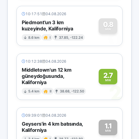
10:17:51
04.08.2026
Piedmont'un 3 km
0.8
kuzeyinde, Kaliforniya
0
MW
8.6 km
I
37.85, -122.24
10:12:38
04.08.2026
Middletown'un 12 km
2.7
güneydoğusunda,
MW
Kaliforniya
2
5.4 km
II
38.68, -122.50
09:39:01
04.08.2026
Geysers'in 4 km batısında,
1.1
Kaliforniya
MW
3.4 km
I
38.77, -122.80