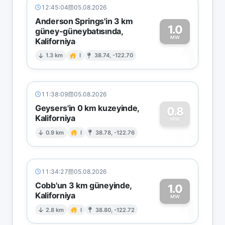
12:45:04
05.08.2026
Anderson Springs'in 3 km
1.0
güney-güneybatısında,
MW
Kaliforniya
1
1.3 km
I
38.74, -122.70
11:38:09
05.08.2026
Geysers'in 0 km kuzeyinde,
0.8
Kaliforniya
0
MW
0.9 km
I
38.78, -122.76
11:34:27
05.08.2026
Cobb'un 3 km güneyinde,
1.0
Kaliforniya
1
MW
2.8 km
I
38.80, -122.72