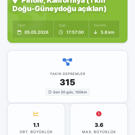
Pinole, Kaliforniya (1 km
Doğu-Güneydoğu açıkları)
Tarih
Saat
Derinlik
05.05.2026
17:57:00
5.8 km
YAKIN DEPREMLER
315
Son 30 gün, 100km
1.1
3.6
ORT. BÜYÜKLÜK
MAX. BÜYÜKLÜK