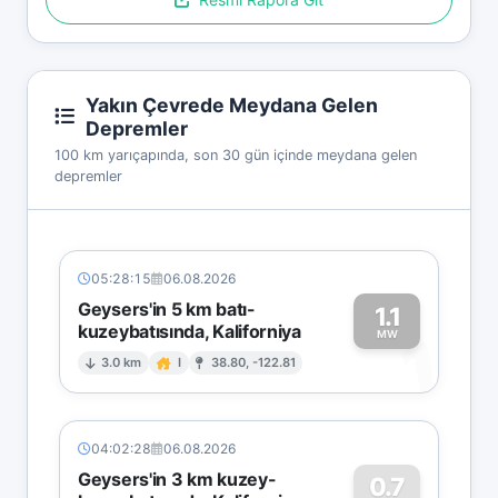
Yakın Çevrede Meydana Gelen
Depremler
100 km yarıçapında, son 30 gün içinde meydana gelen
depremler
05:28:15
06.08.2026
Geysers'in 5 km batı-
1.1
kuzeybatısında, Kaliforniya
1
MW
3.0 km
I
38.80, -122.81
04:02:28
06.08.2026
Geysers'in 3 km kuzey-
0.7