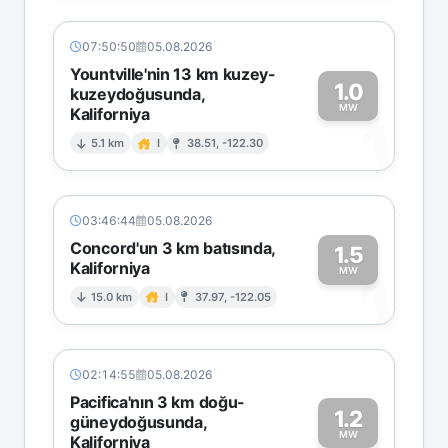
07:50:50
05.08.2026
Yountville'nin 13 km kuzey-
1.0
kuzeydoğusunda,
MW
Kaliforniya
1
5.1 km
I
38.51, -122.30
03:46:44
05.08.2026
Concord'un 3 km batısında,
1.5
Kaliforniya
1
MW
15.0 km
I
37.97, -122.05
02:14:55
05.08.2026
Pacifica'nın 3 km doğu-
1.2
güneydoğusunda,
MW
Kaliforniya