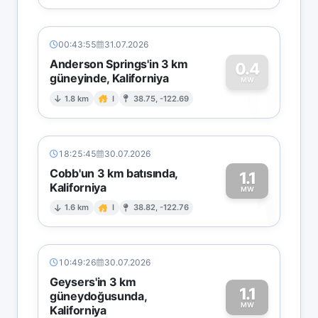
00:43:55
31.07.2026
Anderson Springs'in 3 km
0.4
güneyinde, Kaliforniya
0
MW
1.8 km
I
38.75, -122.69
18:25:45
30.07.2026
Cobb'un 3 km batısında,
1.1
Kaliforniya
1
MW
1.6 km
I
38.82, -122.76
10:49:26
30.07.2026
Geysers'in 3 km
1.1
güneydoğusunda,
MW
Kaliforniya