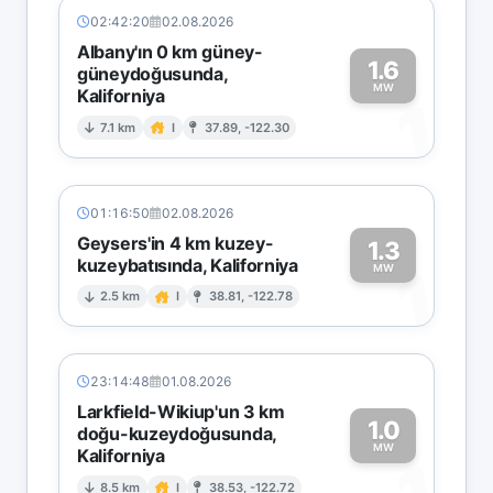
02:42:20
02.08.2026
Albany'ın 0 km güney-
1.6
güneydoğusunda,
MW
Kaliforniya
1
7.1 km
I
37.89, -122.30
01:16:50
02.08.2026
Geysers'in 4 km kuzey-
1.3
kuzeybatısında, Kaliforniya
1
MW
2.5 km
I
38.81, -122.78
23:14:48
01.08.2026
Larkfield-Wikiup'un 3 km
1.0
doğu-kuzeydoğusunda,
MW
Kaliforniya
8.5 km
I
38.53, -122.72