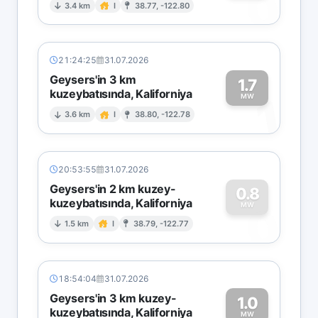
0
3.4 km
I
38.77, -122.80
21:24:25
31.07.2026
Geysers'in 3 km
1.7
kuzeybatısında, Kaliforniya
1
MW
3.6 km
I
38.80, -122.78
20:53:55
31.07.2026
Geysers'in 2 km kuzey-
0.8
kuzeybatısında, Kaliforniya
0
MW
1.5 km
I
38.79, -122.77
18:54:04
31.07.2026
Geysers'in 3 km kuzey-
1.0
kuzeybatısında, Kaliforniya
MW