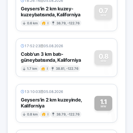
18:26:16
05.08.2026
Geysers'in 2 km kuzey-
0.7
kuzeybatısında, Kaliforniya
0
MW
0.6 km
I
38.79, -122.76
17:52:23
05.08.2026
Cobb'un 3 km batı-
0.8
güneybatısında, Kaliforniya
0
MW
1.7 km
I
38.81, -122.76
13:10:03
05.08.2026
Geysers'in 2 km kuzeyinde,
1.1
Kaliforniya
1
MW
0.8 km
I
38.79, -122.76