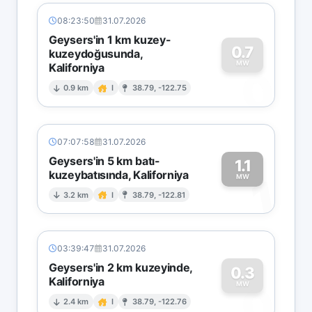
08:23:50
31.07.2026
Geysers'in 1 km kuzey-
0.7
kuzeydoğusunda,
MW
Kaliforniya
0
0.9 km
I
38.79, -122.75
07:07:58
31.07.2026
Geysers'in 5 km batı-
1.1
kuzeybatısında, Kaliforniya
1
MW
3.2 km
I
38.79, -122.81
03:39:47
31.07.2026
Geysers'in 2 km kuzeyinde,
0.3
Kaliforniya
0
MW
2.4 km
I
38.79, -122.76