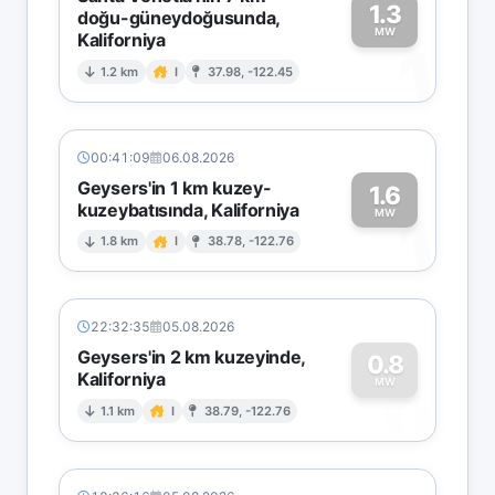
1.3
doğu-güneydoğusunda,
MW
Kaliforniya
1
1.2 km
I
37.98, -122.45
00:41:09
06.08.2026
Geysers'in 1 km kuzey-
1.6
kuzeybatısında, Kaliforniya
1
MW
1.8 km
I
38.78, -122.76
22:32:35
05.08.2026
Geysers'in 2 km kuzeyinde,
0.8
Kaliforniya
0
MW
1.1 km
I
38.79, -122.76