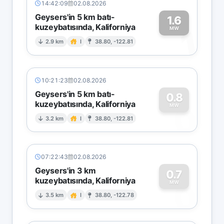
14:42:09
02.08.2026
Geysers'in 5 km batı-
1.6
kuzeybatısında, Kaliforniya
1
MW
2.9 km
I
38.80, -122.81
10:21:23
02.08.2026
Geysers'in 5 km batı-
0.8
kuzeybatısında, Kaliforniya
0
MW
3.2 km
I
38.80, -122.81
07:22:43
02.08.2026
Geysers'in 3 km
0.7
kuzeybatısında, Kaliforniya
0
MW
3.5 km
I
38.80, -122.78