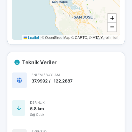
+
−
Leaflet
|
© OpenStreetMap © CARTO, © MTA Yerbilimleri
Teknik Veriler
ENLEM / BOYLAM
37.9992 / -122.2887
DERINLIK
5.8 km
Sığ Odak
EVENT ID