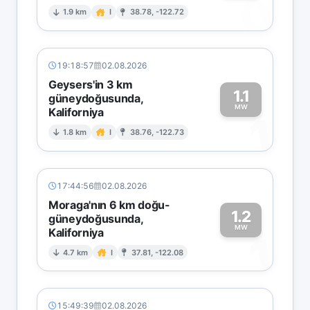
0
1.9 km
I
38.78, -122.72
19:18:57
02.08.2026
Geysers'in 3 km
1.1
güneydoğusunda,
MW
Kaliforniya
1
1.8 km
I
38.76, -122.73
17:44:56
02.08.2026
Moraga'nın 6 km doğu-
1.2
güneydoğusunda,
MW
Kaliforniya
1
4.7 km
I
37.81, -122.08
15:49:39
02.08.2026