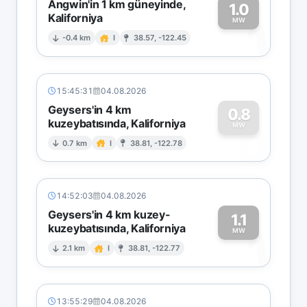
Angwin'in 1 km güneyinde,
1.0
Kaliforniya
1
MW
-0.4 km
I
38.57, -122.45
15:45:31
04.08.2026
Geysers'in 4 km
0.8
kuzeybatısında, Kaliforniya
0
MW
0.7 km
I
38.81, -122.78
14:52:03
04.08.2026
Geysers'in 4 km kuzey-
1.1
kuzeybatısında, Kaliforniya
1
MW
2.1 km
I
38.81, -122.77
13:55:29
04.08.2026