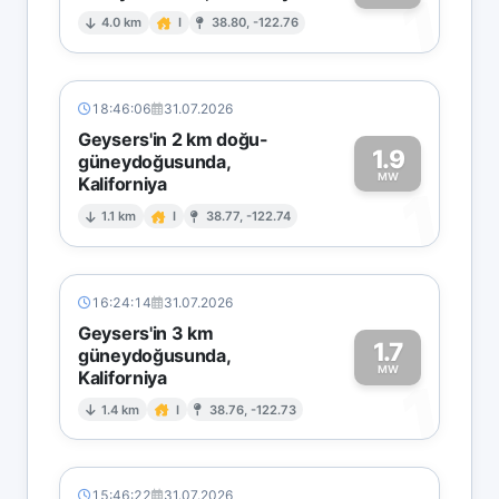
1
4.0 km
I
38.80, -122.76
18:46:06
31.07.2026
Geysers'in 2 km doğu-
1.9
güneydoğusunda,
MW
Kaliforniya
1
1.1 km
I
38.77, -122.74
16:24:14
31.07.2026
Geysers'in 3 km
1.7
güneydoğusunda,
MW
Kaliforniya
1
1.4 km
I
38.76, -122.73
15:46:22
31.07.2026