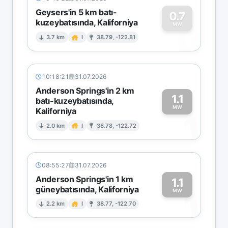
Geysers'in 5 km batı-
0.7
kuzeybatısında, Kaliforniya
0
MW
3.7 km
I
38.79, -122.81
10:18:21
31.07.2026
Anderson Springs'in 2 km
1.1
batı-kuzeybatısında,
MW
Kaliforniya
1
2.0 km
I
38.78, -122.72
08:55:27
31.07.2026
Anderson Springs'in 1 km
1.1
güneybatısında, Kaliforniya
1
MW
2.2 km
I
38.77, -122.70