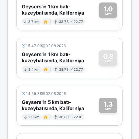
Geysers'in 1 km batı-
1.0
kuzeybatısında, Kaliforniya
1
MW
3.7 km
I
38.78, -122.77
15:47:03
02.08.2026
Geysers'in 1 km batı-
0.8
kuzeybatısında, Kaliforniya
0
MW
3.4 km
I
38.78, -122.77
14:55:38
02.08.2026
Geysers'in 5 km batı-
1.3
kuzeybatısında, Kaliforniya
1
MW
2.9 km
I
38.80, -122.81