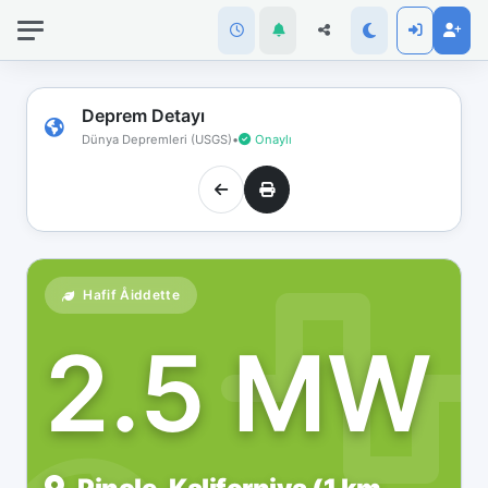
İnternet
bağlantınız
koptu!
Çevrimdışı
Deprem Detayı
moddasınız.
Dünya Depremleri (USGS)
•
Onaylı
Hafif Åiddette
2.5 MW