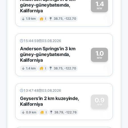
1.4
güney-güneybatısında,
MW
Kaliforniya
1
1.9 km
I
38.75, -122.70
15:44:59
03.08.2026
Anderson Springs'in 3 km
1.0
güney-güneybatısında,
MW
Kaliforniya
1
1.4 km
I
38.75, -122.70
13:47:48
03.08.2026
Geysers'in 2 km kuzeyinde,
0.9
Kaliforniya
0
MW
0.9 km
I
38.79, -122.76