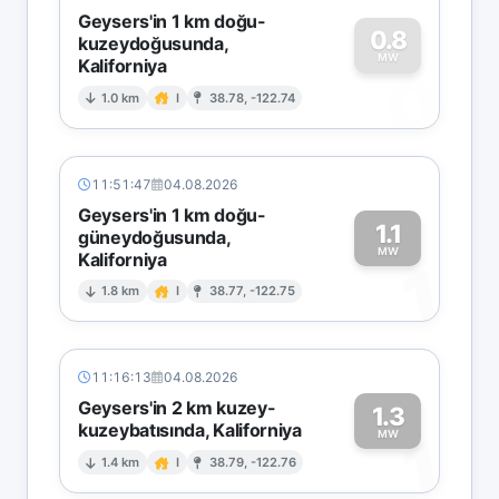
Geysers'in 1 km doğu-
0.8
kuzeydoğusunda,
MW
Kaliforniya
0
1.0 km
I
38.78, -122.74
11:51:47
04.08.2026
Geysers'in 1 km doğu-
1.1
güneydoğusunda,
MW
Kaliforniya
1
1.8 km
I
38.77, -122.75
11:16:13
04.08.2026
Geysers'in 2 km kuzey-
1.3
kuzeybatısında, Kaliforniya
1
MW
1.4 km
I
38.79, -122.76