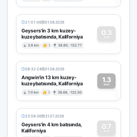
1
21:01:06
01.08.2026
Geysers'in 3 km kuzey-
0.3
kuzeybatısında, Kaliforniya
0
MW
3.6 km
I
38.80, -122.77
08:32:24
01.08.2026
Angwin'in 13 km kuzey-
1.3
kuzeybatısında, Kaliforniya
1
MW
7.0 km
I
38.68, -122.50
23:59:36
31.07.2026
Geysers'in 4 km batısında,
0.7
Kaliforniya
MW