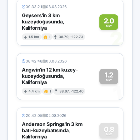
09:33:21
03.08.2026
Geysers'in 3 km
2.0
kuzeydoğusunda,
MW
Kaliforniya
2
1.5 km
I
38.79, -122.73
08:42:48
03.08.2026
Angwin'in 12 km kuzey-
1.2
kuzeydoğusunda,
MW
Kaliforniya
1
4.4 km
I
38.67, -122.40
20:42:05
02.08.2026
Anderson Springs'in 3 km
0.8
batı-kuzeybatısında,
MW
Kaliforniya