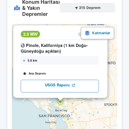
Konum Haritası
& Yakın
315 Deprem
Depremler
×
2.5 MW
05.05 17:57
Pinole, Kaliforniya (1 km Doğu-
Güneydoğu açıkları)
5.8 km
Ana Deprem
USGS Raporu