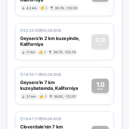
1
4.2 km
I
38.78, -122.93
22:32:35
05.08.2026
Geysers'in 2 km kuzeyinde,
0.8
Kaliforniya
0
MW
1.1 km
I
38.79, -122.76
18:50:11
05.08.2026
Geysers'in 7 km
1.0
kuzeybatısında, Kaliforniya
1
MW
3.1 km
I
38.82, -122.81
18:47:21
05.08.2026
Cloverdale'nin 7 km