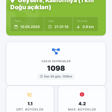
Geysers, Kaliforniya (1 km
Doğu açıkları)
Tarih
Saat
Derinlik
10.05.2026
21:31:16
0.8 km
YAKIN DEPREMLER
1098
Son 30 gün, 100km
1.1
4.2
ORT. BÜYÜKLÜK
MAX. BÜYÜKLÜK