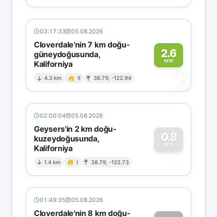
03:17:33
05.08.2026
Cloverdale'nin 7 km doğu-
2.6
güneydoğusunda,
MW
Kaliforniya
2
4.3 km
II
38.79, -122.94
02:00:04
05.08.2026
Geysers'in 2 km doğu-
0.8
kuzeydoğusunda,
MW
Kaliforniya
0
1.4 km
I
38.79, -122.73
01:49:35
05.08.2026
Cloverdale'nin 8 km doğu-