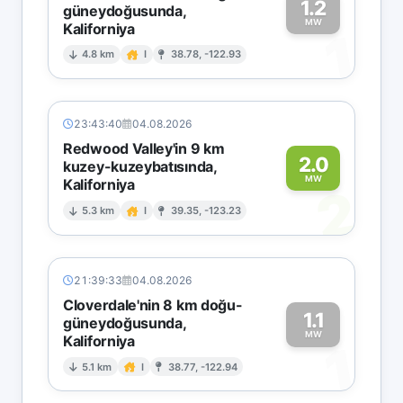
1.2
güneydoğusunda,
MW
Kaliforniya
1
4.8 km
I
38.78, -122.93
23:43:40
04.08.2026
Redwood Valley'in 9 km
2.0
kuzey-kuzeybatısında,
MW
Kaliforniya
2
5.3 km
I
39.35, -123.23
21:39:33
04.08.2026
Cloverdale'nin 8 km doğu-
1.1
güneydoğusunda,
MW
Kaliforniya
1
5.1 km
I
38.77, -122.94