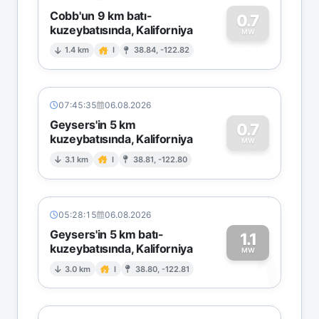
Cobb'un 9 km batı-
0.7
kuzeybatısında, Kaliforniya
0
MW
1.4 km
I
38.84, -122.82
07:45:35
06.08.2026
Geysers'in 5 km
0.7
kuzeybatısında, Kaliforniya
0
MW
3.1 km
I
38.81, -122.80
05:28:15
06.08.2026
Geysers'in 5 km batı-
1.1
kuzeybatısında, Kaliforniya
1
MW
3.0 km
I
38.80, -122.81