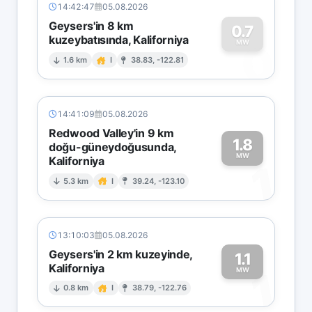
14:42:47
05.08.2026
Geysers'in 8 km
0.7
kuzeybatısında, Kaliforniya
0
MW
1.6 km
I
38.83, -122.81
14:41:09
05.08.2026
Redwood Valley'in 9 km
1.8
doğu-güneydoğusunda,
MW
Kaliforniya
1
5.3 km
I
39.24, -123.10
13:10:03
05.08.2026
Geysers'in 2 km kuzeyinde,
1.1
Kaliforniya
1
MW
0.8 km
I
38.79, -122.76