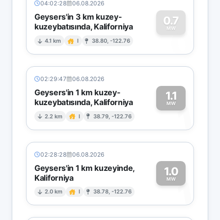
04:02:28
06.08.2026
Geysers'in 3 km kuzey-
0.7
kuzeybatısında, Kaliforniya
0
MW
4.1 km
I
38.80, -122.76
02:29:47
06.08.2026
Geysers'in 1 km kuzey-
1.1
kuzeybatısında, Kaliforniya
1
MW
2.2 km
I
38.79, -122.76
02:28:28
06.08.2026
Geysers'in 1 km kuzeyinde,
1.0
Kaliforniya
1
MW
2.0 km
I
38.78, -122.76