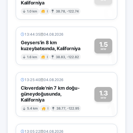
MW
Kaliforniya
0
1.0 km
I
38.78, -122.74
13:44:35
04.08.2026
Geysers'in 8 km
1.5
kuzeybatısında, Kaliforniya
1
MW
1.6 km
I
38.83, -122.82
13:25:40
04.08.2026
Cloverdale'nin 7 km doğu-
1.3
güneydoğusunda,
MW
Kaliforniya
1
5.4 km
I
38.77, -122.95
13:05:22
04.08.2026