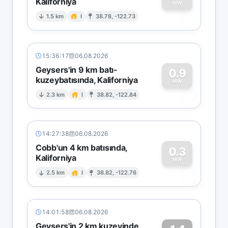
Kaliforniya
0
MW
1.5 km
I
38.78, -122.73
15:36:17
06.08.2026
Geysers'in 9 km batı-
0.9
kuzeybatısında, Kaliforniya
0
MW
2.3 km
I
38.82, -122.84
14:27:38
06.08.2026
Cobb'un 4 km batısında,
0.3
Kaliforniya
0
MW
2.5 km
I
38.82, -122.76
14:01:58
06.08.2026
Geysers'in 2 km kuzeyinde,