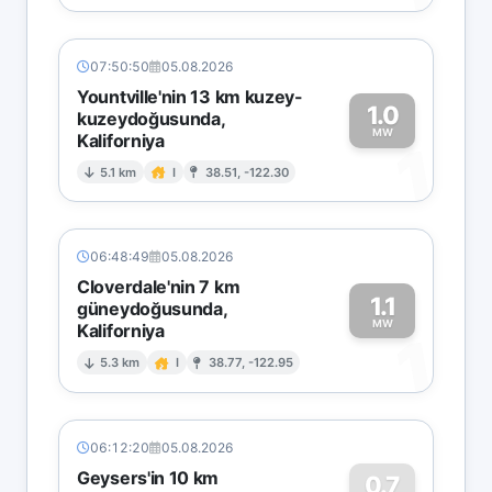
07:50:50
05.08.2026
Yountville'nin 13 km kuzey-
1.0
kuzeydoğusunda,
MW
Kaliforniya
1
5.1 km
I
38.51, -122.30
06:48:49
05.08.2026
Cloverdale'nin 7 km
1.1
güneydoğusunda,
MW
Kaliforniya
1
5.3 km
I
38.77, -122.95
06:12:20
05.08.2026
Geysers'in 10 km
0.7