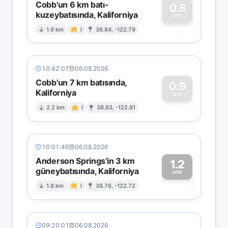
Cobb'un 6 km batı-
0.8
kuzeybatısında, Kaliforniya
0
MW
1.9 km
I
38.84, -122.79
10:42:07
06.08.2026
Cobb'un 7 km batısında,
0.9
Kaliforniya
0
MW
2.2 km
I
38.83, -122.81
10:01:46
06.08.2026
Anderson Springs'in 3 km
1.2
güneybatısında, Kaliforniya
1
MW
1.8 km
I
38.76, -122.72
09:20:01
06.08.2026