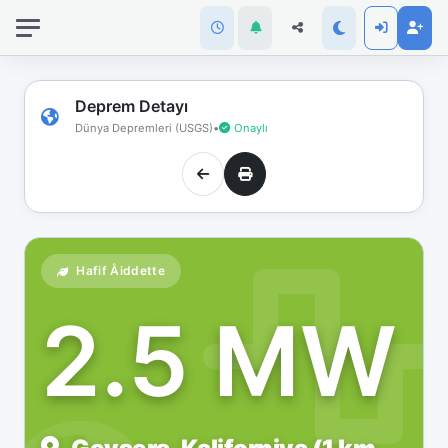
İnternet
bağlantınız
koptu!
Çevrimdışı
Deprem Detayı
moddasınız.
Dünya Depremleri (USGS)
•
Onaylı
Hafif Åiddette
2.5 MW