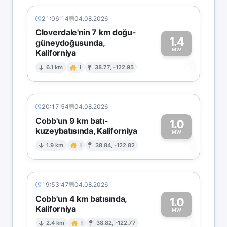
21:06:14
04.08.2026
Cloverdale'nin 7 km doğu-
1.4
güneydoğusunda,
MW
Kaliforniya
1
6.1 km
I
38.77, -122.95
20:17:54
04.08.2026
Cobb'un 9 km batı-
1.0
kuzeybatısında, Kaliforniya
1
MW
1.9 km
I
38.84, -122.82
19:53:47
04.08.2026
Cobb'un 4 km batısında,
1.0
Kaliforniya
1
MW
2.4 km
I
38.82, -122.77