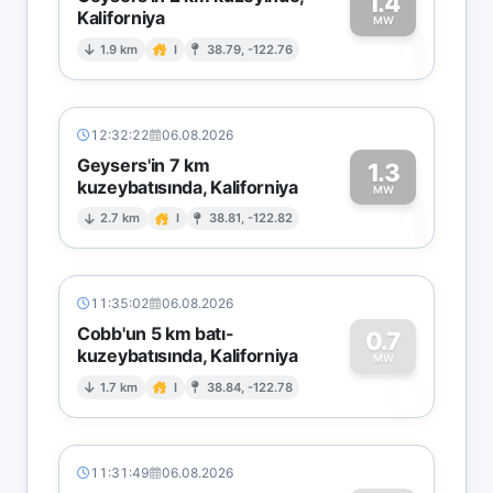
1.4
Kaliforniya
1
MW
1.9 km
I
38.79, -122.76
12:32:22
06.08.2026
Geysers'in 7 km
1.3
kuzeybatısında, Kaliforniya
1
MW
2.7 km
I
38.81, -122.82
11:35:02
06.08.2026
Cobb'un 5 km batı-
0.7
kuzeybatısında, Kaliforniya
0
MW
1.7 km
I
38.84, -122.78
11:31:49
06.08.2026