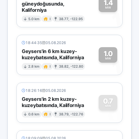
1.4
güneydoğusunda,
MW
Kaliforniya
1
5.0 km
I
38.77, -122.95
18:44:35
05.08.2026
Geysers'in 6 km kuzey-
1.0
kuzeybatısında, Kaliforniya
1
MW
2.8 km
I
38.82, -122.80
18:26:16
05.08.2026
Geysers'in 2 km kuzey-
0.7
kuzeybatısında, Kaliforniya
0
MW
0.6 km
I
38.79, -122.76
18:09:09
05.08.2026