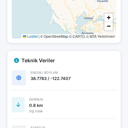
+
−
Leaflet
|
© OpenStreetMap © CARTO, © MTA Yerbilimleri
Teknik Veriler
ENLEM / BOYLAM
38.7783 / -122.7407
DERINLIK
0.8 km
Sığ Odak
EVENT ID