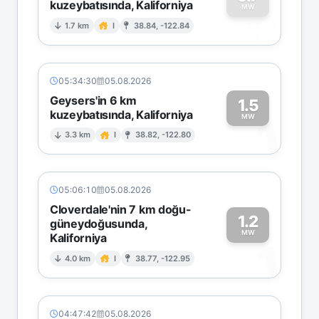
kuzeybatısında, Kaliforniya
0
MW
1.7 km
I
38.84, -122.84
05:34:30
05.08.2026
Geysers'in 6 km
1.5
kuzeybatısında, Kaliforniya
1
MW
3.3 km
I
38.82, -122.80
05:06:10
05.08.2026
Cloverdale'nin 7 km doğu-
1.2
güneydoğusunda,
MW
Kaliforniya
1
4.0 km
I
38.77, -122.95
04:47:42
05.08.2026