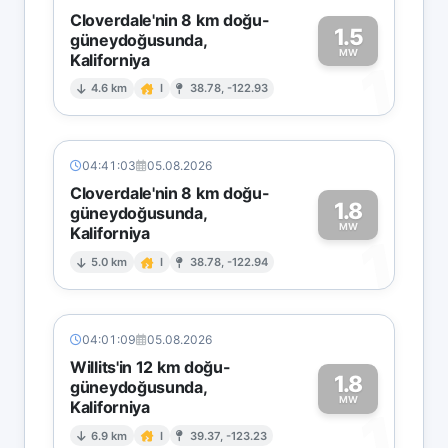
Cloverdale'nin 8 km doğu-
1.5
güneydoğusunda,
MW
Kaliforniya
1
4.6 km
I
38.78, -122.93
04:41:03
05.08.2026
Cloverdale'nin 8 km doğu-
1.8
güneydoğusunda,
MW
Kaliforniya
1
5.0 km
I
38.78, -122.94
04:01:09
05.08.2026
Willits'in 12 km doğu-
1.8
güneydoğusunda,
MW
Kaliforniya
1
6.9 km
I
39.37, -123.23