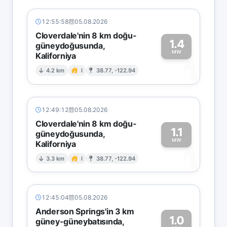
12:55:58
05.08.2026
Cloverdale'nin 8 km doğu-
1.4
güneydoğusunda,
MW
Kaliforniya
1
4.2 km
I
38.77, -122.94
12:49:12
05.08.2026
Cloverdale'nin 8 km doğu-
1.1
güneydoğusunda,
MW
Kaliforniya
1
3.3 km
I
38.77, -122.94
12:45:04
05.08.2026
Anderson Springs'in 3 km
1.0
güney-güneybatısında,