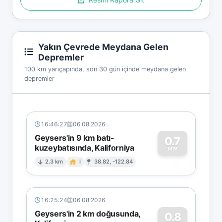
Yakın Çevrede Meydana Gelen
Depremler
100 km yarıçapında, son 30 gün içinde meydana gelen
depremler
16:46:27
06.08.2026
Geysers'in 9 km batı-
0.7
kuzeybatısında, Kaliforniya
0
MW
2.3 km
I
38.82, -122.84
16:25:24
06.08.2026
Geysers'in 2 km doğusunda,
0.8