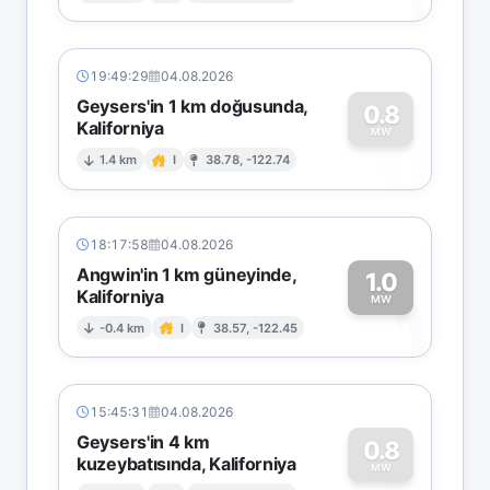
19:49:29
04.08.2026
Geysers'in 1 km doğusunda,
0.8
Kaliforniya
0
MW
1.4 km
I
38.78, -122.74
18:17:58
04.08.2026
Angwin'in 1 km güneyinde,
1.0
Kaliforniya
1
MW
-0.4 km
I
38.57, -122.45
15:45:31
04.08.2026
Geysers'in 4 km
0.8
kuzeybatısında, Kaliforniya
MW