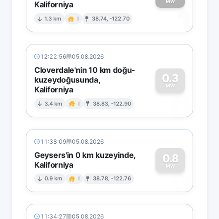
MW
Kaliforniya
1
1.3 km
I
38.74, -122.70
12:22:56
05.08.2026
Cloverdale'nin 10 km doğu-
0.3
kuzeydoğusunda,
MW
Kaliforniya
0
3.4 km
I
38.83, -122.90
11:38:09
05.08.2026
Geysers'in 0 km kuzeyinde,
0.8
Kaliforniya
0
MW
0.9 km
I
38.78, -122.76
11:34:27
05.08.2026