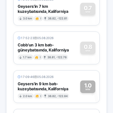
Geysers'in 7 km
0.7
kuzeybatısında, Kaliforniya
0
MW
3.0 km
I
38.82, -122.81
17:52:23
05.08.2026
Cobb'un 3 km batı-
0.8
güneybatısında, Kaliforniya
0
MW
1.7 km
I
38.81, -122.76
17:09:46
05.08.2026
Geysers'in 9 km batı-
1.0
kuzeybatısında, Kaliforniya
1
MW
2.0 km
I
38.82, -122.84