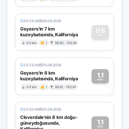
1
00:29:36
06.08.2026
Geysers'in 7 km
0.8
kuzeybatısında, Kaliforniya
0
MW
3.0 km
I
38.82, -122.81
23:23:49
05.08.2026
Geysers'in 6 km
1.1
kuzeybatısında, Kaliforniya
1
MW
3.5 km
I
38.81, -122.81
22:50:46
05.08.2026
Cloverdale'nin 8 km doğu-
1.1
güneydoğusunda,
MW
Kaliforniya