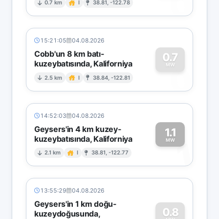
0
0.7 km
I
38.81, -122.78
15:21:05
04.08.2026
Cobb'un 8 km batı-
0.7
kuzeybatısında, Kaliforniya
0
MW
2.5 km
I
38.84, -122.81
14:52:03
04.08.2026
Geysers'in 4 km kuzey-
1.1
kuzeybatısında, Kaliforniya
1
MW
2.1 km
I
38.81, -122.77
13:55:29
04.08.2026
Geysers'in 1 km doğu-
0.8
kuzeydoğusunda,