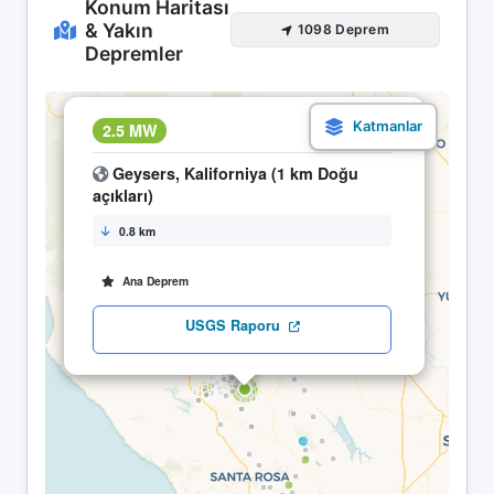
Konum Haritası
& Yakın
1098 Deprem
Depremler
×
2.5 MW
10.05 21:31
Geysers, Kaliforniya (1 km Doğu
açıkları)
0.8 km
Ana Deprem
USGS Raporu