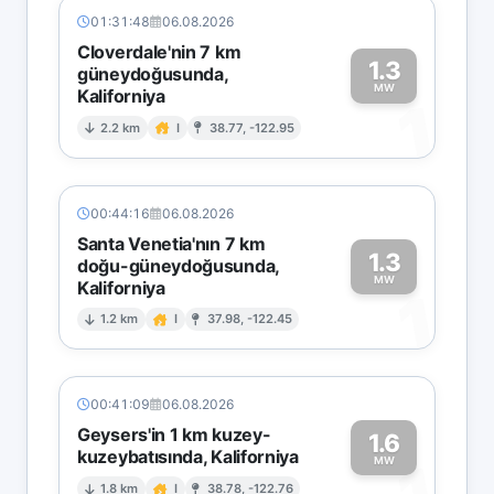
01:31:48
06.08.2026
Cloverdale'nin 7 km
1.3
güneydoğusunda,
MW
Kaliforniya
1
2.2 km
I
38.77, -122.95
00:44:16
06.08.2026
Santa Venetia'nın 7 km
1.3
doğu-güneydoğusunda,
MW
Kaliforniya
1
1.2 km
I
37.98, -122.45
00:41:09
06.08.2026
Geysers'in 1 km kuzey-
1.6
kuzeybatısında, Kaliforniya
MW
1.8 km
I
38.78, -122.76