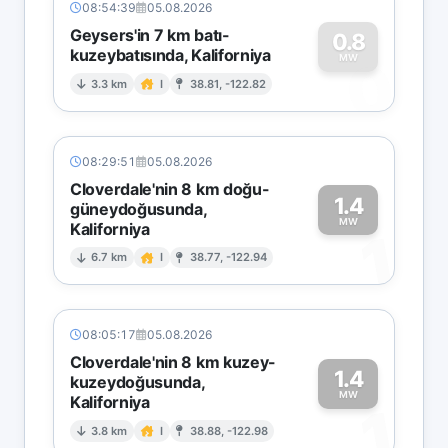
08:54:39
05.08.2026
Geysers'in 7 km batı-
0.8
kuzeybatısında, Kaliforniya
0
MW
3.3 km
I
38.81, -122.82
08:29:51
05.08.2026
Cloverdale'nin 8 km doğu-
1.4
güneydoğusunda,
MW
Kaliforniya
1
6.7 km
I
38.77, -122.94
08:05:17
05.08.2026
Cloverdale'nin 8 km kuzey-
1.4
kuzeydoğusunda,
MW
Kaliforniya
1
3.8 km
I
38.88, -122.98