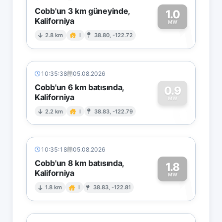
Cobb'un 3 km güneyinde,
1.0
Kaliforniya
1
MW
2.8 km
I
38.80, -122.72
10:35:38
05.08.2026
Cobb'un 6 km batısında,
0.9
Kaliforniya
0
MW
2.2 km
I
38.83, -122.79
10:35:18
05.08.2026
Cobb'un 8 km batısında,
1.8
Kaliforniya
1
MW
1.8 km
I
38.83, -122.81