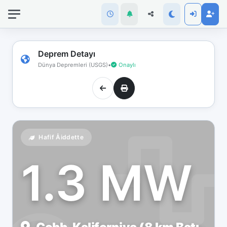
İnternet
bağlantınız
koptu!
Çevrimdışı
Deprem Detayı
moddasınız.
Dünya Depremleri (USGS)
•
Onaylı
Hafif Åiddette
1.3 MW