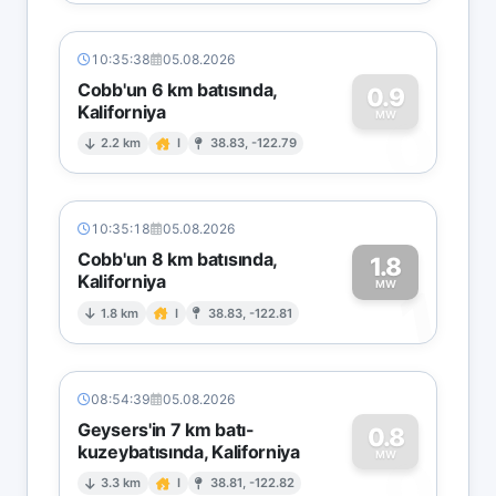
10:35:38
05.08.2026
Cobb'un 6 km batısında,
0.9
Kaliforniya
0
MW
2.2 km
I
38.83, -122.79
10:35:18
05.08.2026
Cobb'un 8 km batısında,
1.8
Kaliforniya
1
MW
1.8 km
I
38.83, -122.81
08:54:39
05.08.2026
Geysers'in 7 km batı-
0.8
kuzeybatısında, Kaliforniya
0
MW
3.3 km
I
38.81, -122.82