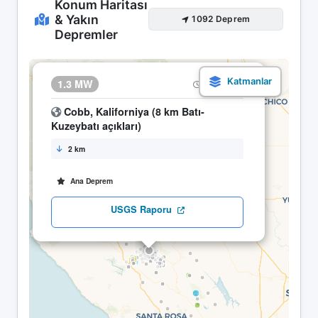
Konum Haritası
& Yakın
1092 Deprem
Depremler
×
1.3 MW
05.05 09:14
Cobb, Kaliforniya (8 km Batı-
Kuzeybatı açıkları)
2 km
Ana Deprem
USGS Raporu