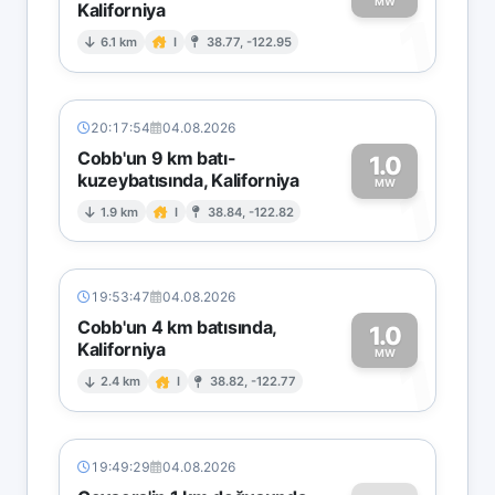
MW
Kaliforniya
1
6.1 km
I
38.77, -122.95
20:17:54
04.08.2026
Cobb'un 9 km batı-
1.0
kuzeybatısında, Kaliforniya
1
MW
1.9 km
I
38.84, -122.82
19:53:47
04.08.2026
Cobb'un 4 km batısında,
1.0
Kaliforniya
1
MW
2.4 km
I
38.82, -122.77
19:49:29
04.08.2026