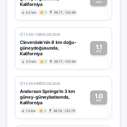
MW
Kaliforniya
1
4.2 km
I
38.77, -122.94
12:49:12
05.08.2026
Cloverdale'nin 8 km doğu-
1.1
güneydoğusunda,
MW
Kaliforniya
1
3.3 km
I
38.77, -122.94
12:45:04
05.08.2026
Anderson Springs'in 3 km
1.0
güney-güneybatısında,
MW
Kaliforniya
1
1.3 km
I
38.74, -122.70