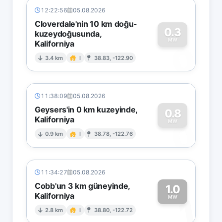
12:22:56
05.08.2026
Cloverdale'nin 10 km doğu-
0.3
kuzeydoğusunda,
MW
Kaliforniya
0
3.4 km
I
38.83, -122.90
11:38:09
05.08.2026
Geysers'in 0 km kuzeyinde,
0.8
Kaliforniya
0
MW
0.9 km
I
38.78, -122.76
11:34:27
05.08.2026
Cobb'un 3 km güneyinde,
1.0
Kaliforniya
1
MW
2.8 km
I
38.80, -122.72