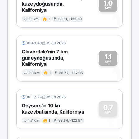
1.0
kuzeydoğusunda,
MW
Kaliforniya
1
5.1 km
I
38.51, -122.30
06:48:49
05.08.2026
Cloverdale'nin 7 km
1.1
güneydoğusunda,
MW
Kaliforniya
1
5.3 km
I
38.77, -122.95
06:12:20
05.08.2026
Geysers'in 10 km
0.7
kuzeybatısında, Kaliforniya
0
MW
1.7 km
I
38.84, -122.84