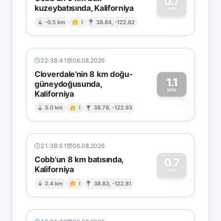
0.7
kuzeybatısında, Kaliforniya
0
MW
-0.5 km
I
38.84, -122.82
22:38:41
06.08.2026
Cloverdale'nin 8 km doğu-
1.1
güneydoğusunda,
MW
Kaliforniya
1
5.0 km
I
38.78, -122.93
21:38:51
06.08.2026
Cobb'un 8 km batısında,
0.7
Kaliforniya
0
MW
2.4 km
I
38.83, -122.81