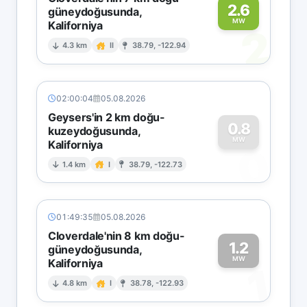
2.6
güneydoğusunda,
MW
Kaliforniya
2
4.3 km
II
38.79, -122.94
02:00:04
05.08.2026
Geysers'in 2 km doğu-
0.8
kuzeydoğusunda,
MW
Kaliforniya
0
1.4 km
I
38.79, -122.73
01:49:35
05.08.2026
Cloverdale'nin 8 km doğu-
1.2
güneydoğusunda,
MW
Kaliforniya
1
4.8 km
I
38.78, -122.93