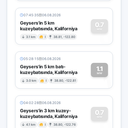
07:45:35
06.08.2026
Geysers'in 5 km
0.7
kuzeybatısında, Kaliforniya
0
MW
3.1 km
I
38.81, -122.80
05:28:15
06.08.2026
Geysers'in 5 km batı-
1.1
kuzeybatısında, Kaliforniya
1
MW
3.0 km
I
38.80, -122.81
04:02:28
06.08.2026
Geysers'in 3 km kuzey-
0.7
kuzeybatısında, Kaliforniya
0
MW
4.1 km
I
38.80, -122.76