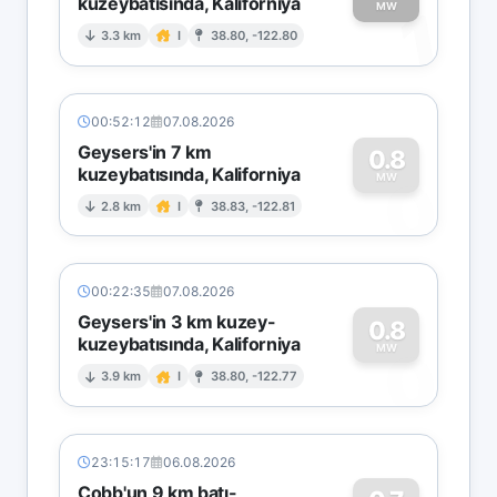
kuzeybatısında, Kaliforniya
1
MW
3.3 km
I
38.80, -122.80
00:52:12
07.08.2026
Geysers'in 7 km
0.8
kuzeybatısında, Kaliforniya
0
MW
2.8 km
I
38.83, -122.81
00:22:35
07.08.2026
Geysers'in 3 km kuzey-
0.8
kuzeybatısında, Kaliforniya
0
MW
3.9 km
I
38.80, -122.77
23:15:17
06.08.2026
Cobb'un 9 km batı-