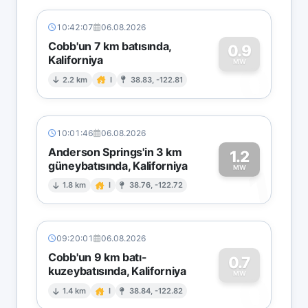
10:42:07
06.08.2026
Cobb'un 7 km batısında,
0.9
Kaliforniya
0
MW
2.2 km
I
38.83, -122.81
10:01:46
06.08.2026
Anderson Springs'in 3 km
1.2
güneybatısında, Kaliforniya
1
MW
1.8 km
I
38.76, -122.72
09:20:01
06.08.2026
Cobb'un 9 km batı-
0.7
kuzeybatısında, Kaliforniya
0
MW
1.4 km
I
38.84, -122.82