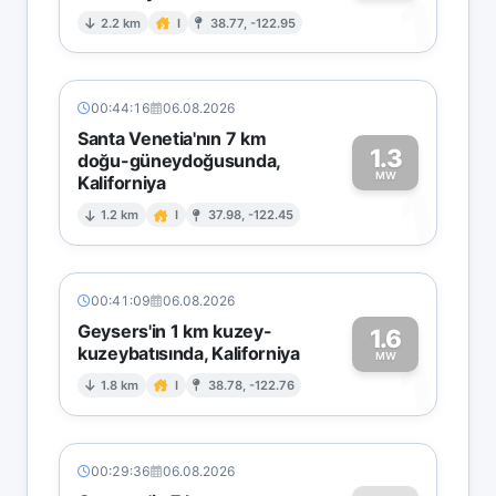
1
2.2 km
I
38.77, -122.95
00:44:16
06.08.2026
Santa Venetia'nın 7 km
1.3
doğu-güneydoğusunda,
MW
Kaliforniya
1
1.2 km
I
37.98, -122.45
00:41:09
06.08.2026
Geysers'in 1 km kuzey-
1.6
kuzeybatısında, Kaliforniya
1
MW
1.8 km
I
38.78, -122.76
00:29:36
06.08.2026