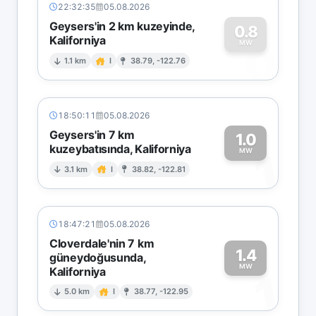
22:32:35
05.08.2026
Geysers'in 2 km kuzeyinde,
0.8
Kaliforniya
0
MW
1.1 km
I
38.79, -122.76
18:50:11
05.08.2026
Geysers'in 7 km
1.0
kuzeybatısında, Kaliforniya
1
MW
3.1 km
I
38.82, -122.81
18:47:21
05.08.2026
Cloverdale'nin 7 km
1.4
güneydoğusunda,
MW
Kaliforniya
1
5.0 km
I
38.77, -122.95