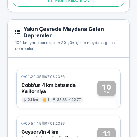
Yakın Çevrede Meydana Gelen
Depremler
100 km yarıçapında, son 30 gün içinde meydana gelen
depremler
01:20:35
07.08.2026
Cobb'un 4 km batısında,
1.0
Kaliforniya
1
MW
2.1 km
I
38.83, -122.77
00:54:15
07.08.2026
Geysers'in 4 km
1.1