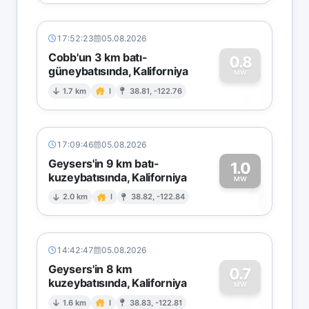
17:52:23
05.08.2026
Cobb'un 3 km batı-
0.8
güneybatısında, Kaliforniya
0
MW
1.7 km
I
38.81, -122.76
17:09:46
05.08.2026
Geysers'in 9 km batı-
1.0
kuzeybatısında, Kaliforniya
1
MW
2.0 km
I
38.82, -122.84
14:42:47
05.08.2026
Geysers'in 8 km
0.7
kuzeybatısında, Kaliforniya
0
MW
1.6 km
I
38.83, -122.81