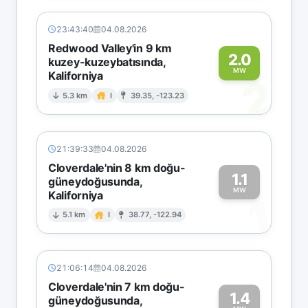
23:43:40
04.08.2026
Redwood Valley'in 9 km
2.0
kuzey-kuzeybatısında,
MW
Kaliforniya
2
5.3 km
I
39.35, -123.23
21:39:33
04.08.2026
Cloverdale'nin 8 km doğu-
1.1
güneydoğusunda,
MW
Kaliforniya
1
5.1 km
I
38.77, -122.94
21:06:14
04.08.2026
Cloverdale'nin 7 km doğu-
1.4
güneydoğusunda,