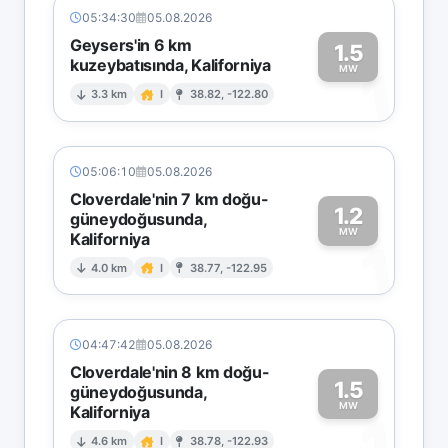
05:34:30
05.08.2026
Geysers'in 6 km
1.5
kuzeybatısında, Kaliforniya
1
MW
3.3 km
I
38.82, -122.80
05:06:10
05.08.2026
Cloverdale'nin 7 km doğu-
1.2
güneydoğusunda,
MW
Kaliforniya
1
4.0 km
I
38.77, -122.95
04:47:42
05.08.2026
Cloverdale'nin 8 km doğu-
1.5
güneydoğusunda,
MW
Kaliforniya
1
4.6 km
I
38.78, -122.93