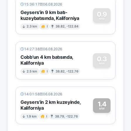
15:36:17
06.08.2026
Geysers'in 9 km batı-
0.9
kuzeybatısında, Kaliforniya
0
MW
2.3 km
I
38.82, -122.84
14:27:38
06.08.2026
Cobb'un 4 km batısında,
0.3
Kaliforniya
0
MW
2.5 km
I
38.82, -122.76
14:01:58
06.08.2026
Geysers'in 2 km kuzeyinde,
1.4
Kaliforniya
1
MW
1.9 km
I
38.79, -122.76