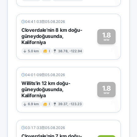
04:41:03
05.08.2026
Cloverdale'nin 8 km doğu-
1.8
güneydoğusunda,
MW
Kaliforniya
1
5.0 km
I
38.78, -122.94
04:01:09
05.08.2026
Willits'in 12 km doğu-
1.8
güneydoğusunda,
MW
Kaliforniya
1
6.9 km
I
39.37, -123.23
03:17:33
05.08.2026
Cloverdale'nin 7 km doğu-