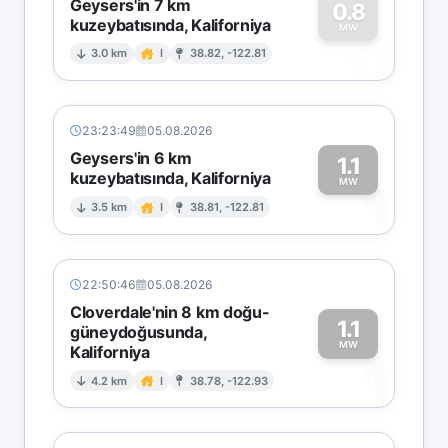
Geysers'in 7 km
0.8
kuzeybatısında, Kaliforniya
0
MW
3.0 km
I
38.82, -122.81
23:23:49
05.08.2026
Geysers'in 6 km
1.1
kuzeybatısında, Kaliforniya
1
MW
3.5 km
I
38.81, -122.81
22:50:46
05.08.2026
Cloverdale'nin 8 km doğu-
1.1
güneydoğusunda,
MW
Kaliforniya
1
4.2 km
I
38.78, -122.93