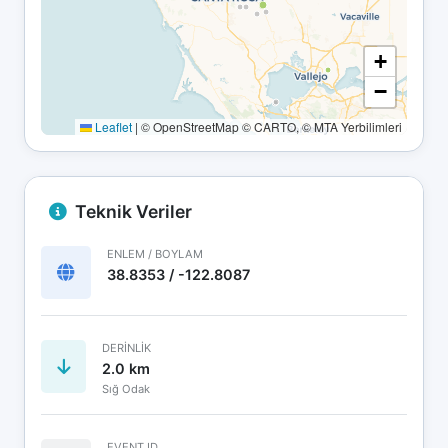
+
−
Leaflet
|
© OpenStreetMap © CARTO, © MTA Yerbilimleri
Teknik Veriler
ENLEM / BOYLAM
38.8353 / -122.8087
DERINLIK
2.0 km
Sığ Odak
EVENT ID