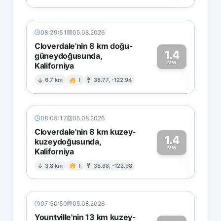
08:29:51
05.08.2026
Cloverdale'nin 8 km doğu-
1.4
güneydoğusunda,
MW
Kaliforniya
1
6.7 km
I
38.77, -122.94
08:05:17
05.08.2026
Cloverdale'nin 8 km kuzey-
1.4
kuzeydoğusunda,
MW
Kaliforniya
1
3.8 km
I
38.88, -122.98
07:50:50
05.08.2026
Yountville'nin 13 km kuzey-