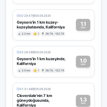
02:29:47
06.08.2026
Geysers'in 1 km kuzey-
1.1
kuzeybatısında, Kaliforniya
1
MW
2.2 km
I
38.79, -122.76
02:28:28
06.08.2026
Geysers'in 1 km kuzeyinde,
1.0
Kaliforniya
1
MW
2.0 km
I
38.78, -122.76
01:31:48
06.08.2026
Cloverdale'nin 7 km
1.3
güneydoğusunda,
MW
Kaliforniya