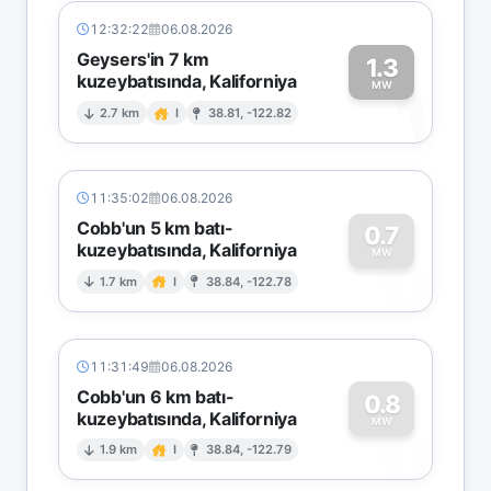
12:32:22
06.08.2026
Geysers'in 7 km
1.3
kuzeybatısında, Kaliforniya
1
MW
2.7 km
I
38.81, -122.82
11:35:02
06.08.2026
Cobb'un 5 km batı-
0.7
kuzeybatısında, Kaliforniya
0
MW
1.7 km
I
38.84, -122.78
11:31:49
06.08.2026
Cobb'un 6 km batı-
0.8
kuzeybatısında, Kaliforniya
0
MW
1.9 km
I
38.84, -122.79