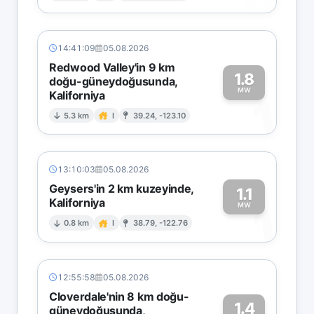
14:41:09
05.08.2026
Redwood Valley'in 9 km
1.8
doğu-güneydoğusunda,
MW
Kaliforniya
1
5.3 km
I
39.24, -123.10
13:10:03
05.08.2026
Geysers'in 2 km kuzeyinde,
1.1
Kaliforniya
1
MW
0.8 km
I
38.79, -122.76
12:55:58
05.08.2026
Cloverdale'nin 8 km doğu-
1.4
güneydoğusunda,