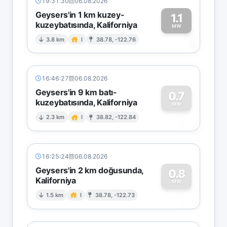
19:31:30
06.08.2026
Geysers'in 1 km kuzey-
1.1
kuzeybatısında, Kaliforniya
1
MW
3.8 km
I
38.78, -122.76
16:46:27
06.08.2026
Geysers'in 9 km batı-
0.7
kuzeybatısında, Kaliforniya
0
MW
2.3 km
I
38.82, -122.84
16:25:24
06.08.2026
Geysers'in 2 km doğusunda,
0.8
Kaliforniya
0
MW
1.5 km
I
38.78, -122.73