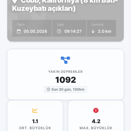
Cobb, Kaliforniya (8 km Batı-
Kuzeybatı açıkları)
Tarih
Saat
Derinlik
05.05.2026
09:14:27
2.0 km
YAKIN DEPREMLER
1092
Son 30 gün, 100km
1.1
4.2
ORT. BÜYÜKLÜK
MAX. BÜYÜKLÜK