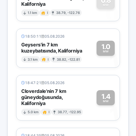
0.8
Kaliforniya
0
MW
1.1 km
I
38.79, -122.76
18:50:11
05.08.2026
Geysers'in 7 km
1.0
kuzeybatısında, Kaliforniya
1
MW
3.1 km
I
38.82, -122.81
18:47:21
05.08.2026
Cloverdale'nin 7 km
1.4
güneydoğusunda,
MW
Kaliforniya
1
5.0 km
I
38.77, -122.95
18:44:35
05.08.2026