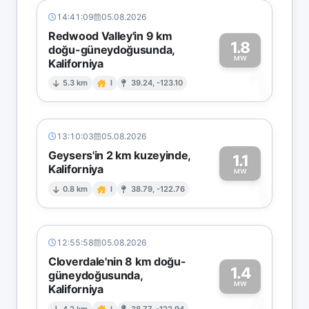
14:41:09
05.08.2026
Redwood Valley'in 9 km
1.8
doğu-güneydoğusunda,
MW
Kaliforniya
1
5.3 km
I
39.24, -123.10
13:10:03
05.08.2026
Geysers'in 2 km kuzeyinde,
1.1
Kaliforniya
1
MW
0.8 km
I
38.79, -122.76
12:55:58
05.08.2026
Cloverdale'nin 8 km doğu-
1.4
güneydoğusunda,
MW
Kaliforniya
4.2 km
I
38.77, -122.94