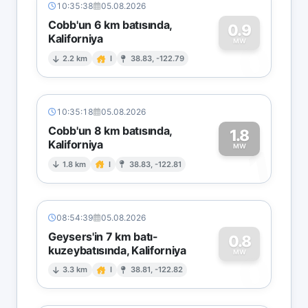
10:35:38
05.08.2026
Cobb'un 6 km batısında,
0.9
Kaliforniya
0
MW
2.2 km
I
38.83, -122.79
10:35:18
05.08.2026
Cobb'un 8 km batısında,
1.8
Kaliforniya
1
MW
1.8 km
I
38.83, -122.81
08:54:39
05.08.2026
Geysers'in 7 km batı-
0.8
kuzeybatısında, Kaliforniya
0
MW
3.3 km
I
38.81, -122.82