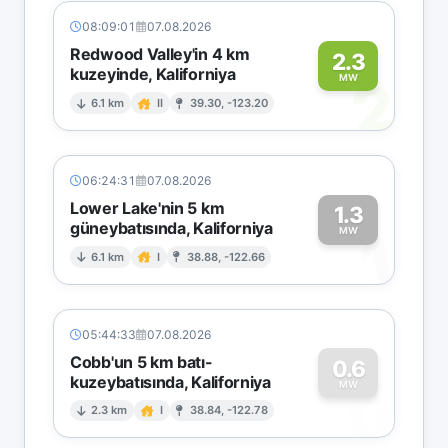
08:09:01
07.08.2026
Redwood Valley'in 4 km
2.3
kuzeyinde, Kaliforniya
2
MW
6.1 km
II
39.30, -123.20
06:24:31
07.08.2026
Lower Lake'nin 5 km
1.3
güneybatısında, Kaliforniya
1
MW
6.1 km
I
38.88, -122.66
05:44:33
07.08.2026
Cobb'un 5 km batı-
0.6
kuzeybatısında, Kaliforniya
0
MW
2.3 km
I
38.84, -122.78