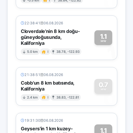
0
-0.5 km
I
38.84, -122.82
22:38:41
06.08.2026
Cloverdale'nin 8 km doğu-
1.1
güneydoğusunda,
MW
Kaliforniya
1
5.0 km
I
38.78, -122.93
21:38:51
06.08.2026
Cobb'un 8 km batısında,
0.7
Kaliforniya
0
MW
2.4 km
I
38.83, -122.81
19:31:30
06.08.2026
Geysers'in 1 km kuzey-
1.1