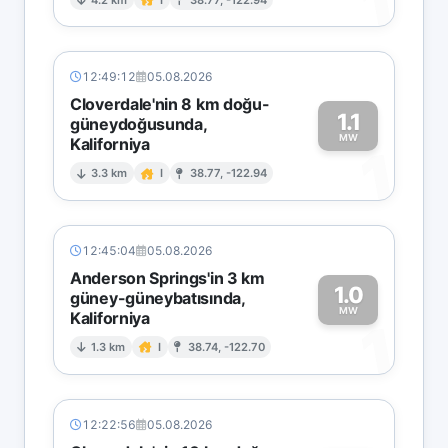
1
12:49:12
05.08.2026
Cloverdale'nin 8 km doğu-
1.1
güneydoğusunda,
MW
Kaliforniya
1
3.3 km
I
38.77, -122.94
12:45:04
05.08.2026
Anderson Springs'in 3 km
1.0
güney-güneybatısında,
MW
Kaliforniya
1
1.3 km
I
38.74, -122.70
12:22:56
05.08.2026