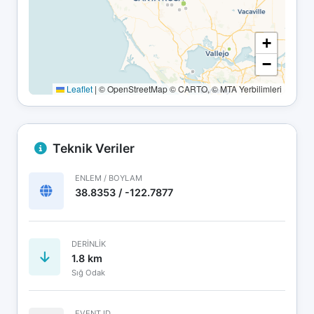
+
−
Leaflet
|
© OpenStreetMap © CARTO, © MTA Yerbilimleri
Teknik Veriler
ENLEM / BOYLAM
38.8353 / -122.7877
DERINLIK
1.8 km
Sığ Odak
EVENT ID