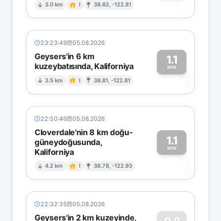
0
3.0 km
I
38.82, -122.81
23:23:49
05.08.2026
Geysers'in 6 km
1.1
kuzeybatısında, Kaliforniya
1
MW
3.5 km
I
38.81, -122.81
22:50:46
05.08.2026
Cloverdale'nin 8 km doğu-
1.1
güneydoğusunda,
MW
Kaliforniya
1
4.2 km
I
38.78, -122.93
22:32:35
05.08.2026
Geysers'in 2 km kuzeyinde,