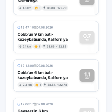
Kaliforniya
1
MW
1.8 km
I
38.83, -122.79
12:47:10
07.08.2026
Cobb'un 9 km batı-
0.7
kuzeybatısında, Kaliforniya
0
MW
2.1 km
I
38.86, -122.82
12:12:00
07.08.2026
Cobb'un 6 km batı-
1.1
kuzeybatısında, Kaliforniya
1
MW
2.3 km
I
38.84, -122.78
12:06:17
07.08.2026
Geysers'in 6 km