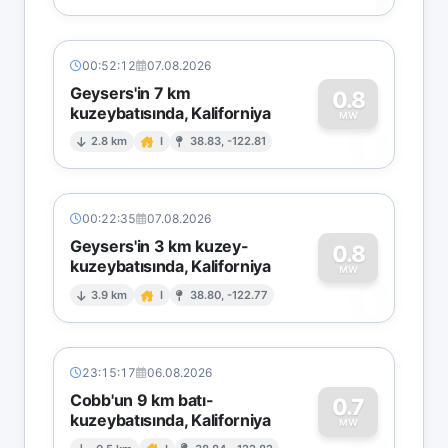
00:52:12
07.08.2026
Geysers'in 7 km
0.8
kuzeybatısında, Kaliforniya
0
MW
2.8 km
I
38.83, -122.81
00:22:35
07.08.2026
Geysers'in 3 km kuzey-
0.8
kuzeybatısında, Kaliforniya
0
MW
3.9 km
I
38.80, -122.77
23:15:17
06.08.2026
Cobb'un 9 km batı-
0.7
kuzeybatısında, Kaliforniya
MW