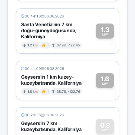
00:44:16
06.08.2026
Santa Venetia'nın 7 km
1.3
doğu-güneydoğusunda,
MW
Kaliforniya
1
1.2 km
I
37.98, -122.45
00:41:09
06.08.2026
Geysers'in 1 km kuzey-
1.6
kuzeybatısında, Kaliforniya
1
MW
1.8 km
I
38.78, -122.76
00:29:36
06.08.2026
Geysers'in 7 km
0.8
kuzeybatısında, Kaliforniya
MW