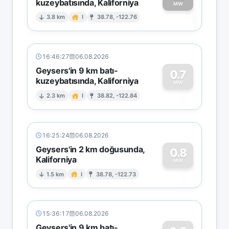
kuzeybatısında, Kaliforniya
1
MW
3.8 km
I
38.78, -122.76
16:46:27
06.08.2026
Geysers'in 9 km batı-
0.7
kuzeybatısında, Kaliforniya
0
MW
2.3 km
I
38.82, -122.84
16:25:24
06.08.2026
Geysers'in 2 km doğusunda,
0.8
Kaliforniya
0
MW
1.5 km
I
38.78, -122.73
15:36:17
06.08.2026
Geysers'in 9 km batı-