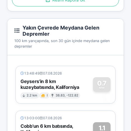
Yakın Çevrede Meydana Gelen
Depremler
100 km yarıçapında, son 30 gün içinde meydana gelen
depremler
13:48:49
07.08.2026
Geysers'in 8 km
0.7
kuzeybatısında, Kaliforniya
0
MW
2.2 km
I
38.83, -122.82
13:03:00
07.08.2026
Cobb'un 6 km batısında,
1.1