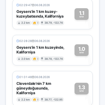
02:29:47
06.08.2026
Geysers'in 1 km kuzey-
1.1
kuzeybatısında, Kaliforniya
1
MW
2.2 km
I
38.79, -122.76
02:28:28
06.08.2026
Geysers'in 1 km kuzeyinde,
1.0
Kaliforniya
1
MW
2.0 km
I
38.78, -122.76
01:31:48
06.08.2026
Cloverdale'nin 7 km
1.3
güneydoğusunda,
MW
Kaliforniya
1
2.2 km
I
38.77, -122.95