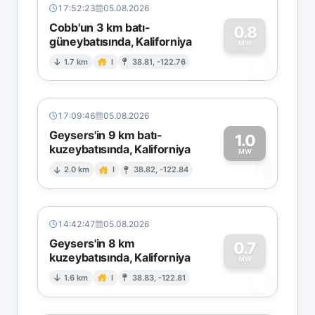
17:52:23
05.08.2026
Cobb'un 3 km batı-
0.8
güneybatısında, Kaliforniya
0
MW
1.7 km
I
38.81, -122.76
17:09:46
05.08.2026
Geysers'in 9 km batı-
1.0
kuzeybatısında, Kaliforniya
1
MW
2.0 km
I
38.82, -122.84
14:42:47
05.08.2026
Geysers'in 8 km
0.7
kuzeybatısında, Kaliforniya
0
MW
1.6 km
I
38.83, -122.81