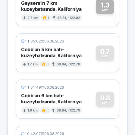
Geysers'in 7 km
1.3
kuzeybatısında, Kaliforniya
1
MW
2.7 km
I
38.81, -122.82
11:35:02
06.08.2026
Cobb'un 5 km batı-
0.7
kuzeybatısında, Kaliforniya
0
MW
1.7 km
I
38.84, -122.78
11:31:49
06.08.2026
Cobb'un 6 km batı-
0.8
kuzeybatısında, Kaliforniya
0
MW
1.9 km
I
38.84, -122.79
10:42:07
06.08.2026