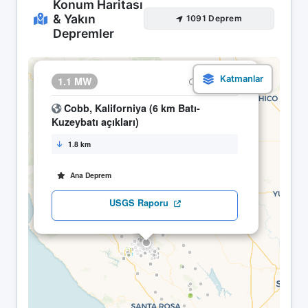
Konum Haritası
& Yakın
1091 Deprem
Depremler
×
1.1 MW
10.05 05:50
Cobb, Kaliforniya (6 km Batı-
Kuzeybatı açıkları)
1.8 km
Ana Deprem
USGS Raporu