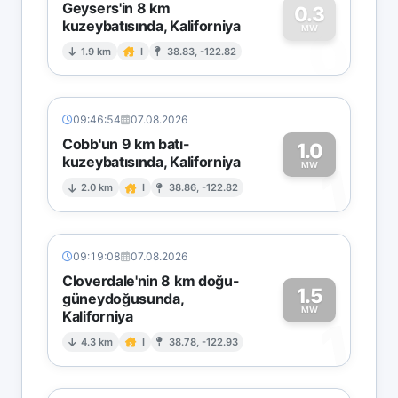
Geysers'in 8 km
0.3
kuzeybatısında, Kaliforniya
0
MW
1.9 km
I
38.83, -122.82
09:46:54
07.08.2026
Cobb'un 9 km batı-
1.0
kuzeybatısında, Kaliforniya
1
MW
2.0 km
I
38.86, -122.82
09:19:08
07.08.2026
Cloverdale'nin 8 km doğu-
1.5
güneydoğusunda,
MW
Kaliforniya
1
4.3 km
I
38.78, -122.93