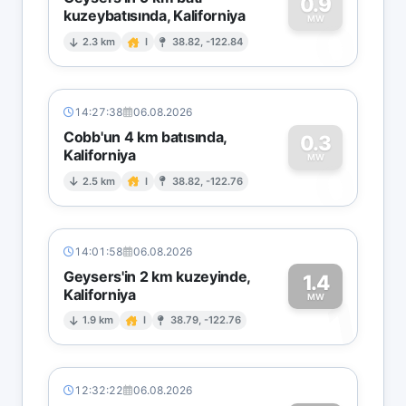
0.9
kuzeybatısında, Kaliforniya
0
MW
2.3 km
I
38.82, -122.84
14:27:38
06.08.2026
Cobb'un 4 km batısında,
0.3
Kaliforniya
0
MW
2.5 km
I
38.82, -122.76
14:01:58
06.08.2026
Geysers'in 2 km kuzeyinde,
1.4
Kaliforniya
1
MW
1.9 km
I
38.79, -122.76
12:32:22
06.08.2026