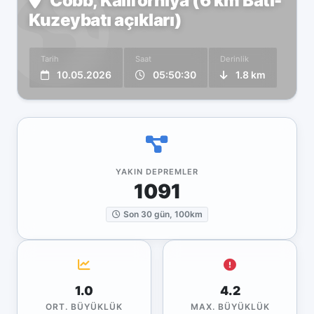
Cobb, Kaliforniya (6 km Batı-
Kuzeybatı açıkları)
Tarih
Saat
Derinlik
10.05.2026
05:50:30
1.8 km
YAKIN DEPREMLER
1091
Son 30 gün, 100km
1.0
4.2
ORT. BÜYÜKLÜK
MAX. BÜYÜKLÜK