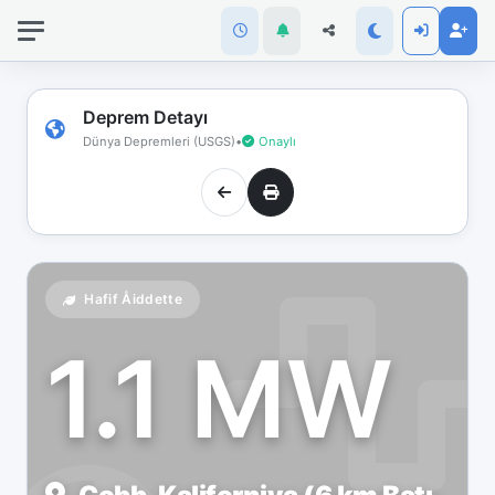
İnternet
bağlantınız
koptu!
Çevrimdışı
Deprem Detayı
moddasınız.
Dünya Depremleri (USGS)
•
Onaylı
Hafif Åiddette
1.1 MW