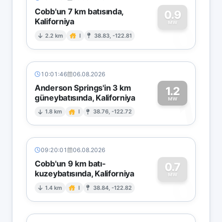
Cobb'un 7 km batısında,
0.9
Kaliforniya
0
MW
2.2 km
I
38.83, -122.81
10:01:46
06.08.2026
Anderson Springs'in 3 km
1.2
güneybatısında, Kaliforniya
1
MW
1.8 km
I
38.76, -122.72
09:20:01
06.08.2026
Cobb'un 9 km batı-
0.7
kuzeybatısında, Kaliforniya
0
MW
1.4 km
I
38.84, -122.82