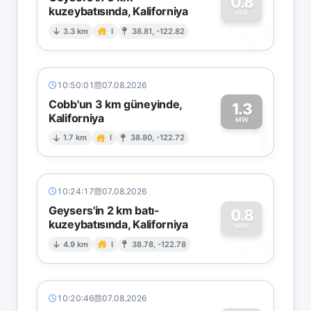
0.8
kuzeybatısında, Kaliforniya
0
MW
3.3 km
I
38.81, -122.82
10:50:01
07.08.2026
Cobb'un 3 km güneyinde,
1.3
Kaliforniya
1
MW
1.7 km
I
38.80, -122.72
10:24:17
07.08.2026
Geysers'in 2 km batı-
0.8
kuzeybatısında, Kaliforniya
0
MW
4.9 km
I
38.78, -122.78
10:20:46
07.08.2026