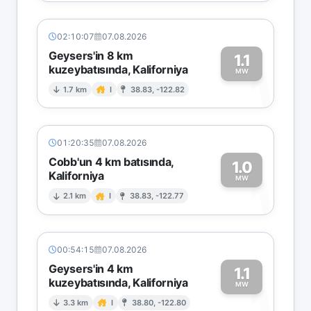
02:10:07
07.08.2026
Geysers'in 8 km
1.1
kuzeybatısında, Kaliforniya
1
MW
1.7 km
I
38.83, -122.82
01:20:35
07.08.2026
Cobb'un 4 km batısında,
1.0
Kaliforniya
1
MW
2.1 km
I
38.83, -122.77
00:54:15
07.08.2026
Geysers'in 4 km
1.1
kuzeybatısında, Kaliforniya
1
MW
3.3 km
I
38.80, -122.80