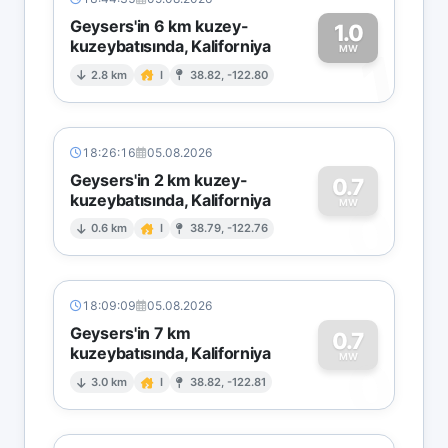
Geysers'in 6 km kuzey-
1.0
kuzeybatısında, Kaliforniya
1
MW
2.8 km
I
38.82, -122.80
18:26:16
05.08.2026
Geysers'in 2 km kuzey-
0.7
kuzeybatısında, Kaliforniya
0
MW
0.6 km
I
38.79, -122.76
18:09:09
05.08.2026
Geysers'in 7 km
0.7
kuzeybatısında, Kaliforniya
0
MW
3.0 km
I
38.82, -122.81