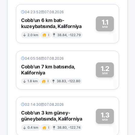
04:23:52
07.08.2026
Cobb'un 6 km batı-
1.1
kuzeybatısında, Kaliforniya
1
MW
2.0 km
I
38.84, -122.79
04:05:56
07.08.2026
Cobb'un 7 km batısında,
1.2
Kaliforniya
1
MW
1.8 km
I
38.83, -122.80
02:14:30
07.08.2026
Cobb'un 3 km güney-
1.3
güneybatısında, Kaliforniya
1
MW
0.4 km
I
38.80, -122.74