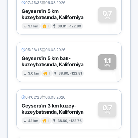
07:45:35
06.08.2026
Geysers'in 5 km
0.7
kuzeybatısında, Kaliforniya
0
MW
3.1 km
I
38.81, -122.80
05:28:15
06.08.2026
Geysers'in 5 km batı-
1.1
kuzeybatısında, Kaliforniya
1
MW
3.0 km
I
38.80, -122.81
04:02:28
06.08.2026
Geysers'in 3 km kuzey-
0.7
kuzeybatısında, Kaliforniya
0
MW
4.1 km
I
38.80, -122.76