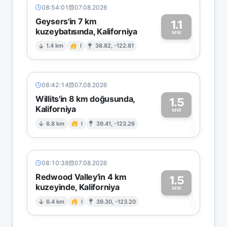
08:54:01
07.08.2026
Geysers'in 7 km
1.1
kuzeybatısında, Kaliforniya
1
MW
1.4 km
I
38.82, -122.81
08:42:14
07.08.2026
Willits'in 8 km doğusunda,
1.5
Kaliforniya
1
MW
6.8 km
I
39.41, -123.26
08:10:38
07.08.2026
Redwood Valley'in 4 km
1.5
kuzeyinde, Kaliforniya
1
MW
6.4 km
I
39.30, -123.20