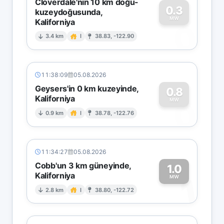
Cloverdale'nin 10 km doğu-
0.3
kuzeydoğusunda,
MW
Kaliforniya
0
3.4 km
I
38.83, -122.90
11:38:09
05.08.2026
Geysers'in 0 km kuzeyinde,
0.8
Kaliforniya
0
MW
0.9 km
I
38.78, -122.76
11:34:27
05.08.2026
Cobb'un 3 km güneyinde,
1.0
Kaliforniya
1
MW
2.8 km
I
38.80, -122.72