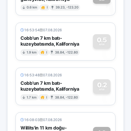
1
0.6 km
I
39.23, -123.20
16:53:54
07.08.2026
Cobb'un 7 km batı-
0.5
kuzeybatısında, Kaliforniya
0
MW
1.9 km
I
38.84, -122.80
16:53:48
07.08.2026
Cobb'un 7 km batı-
0.2
kuzeybatısında, Kaliforniya
0
MW
1.7 km
I
38.84, -122.80
16:08:03
07.08.2026
Willits'in 11 km doğu-