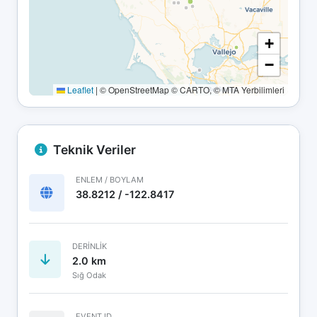
+
−
Leaflet
|
© OpenStreetMap © CARTO, © MTA Yerbilimleri
Teknik Veriler
ENLEM / BOYLAM
38.8212 / -122.8417
DERINLIK
2.0 km
Sığ Odak
EVENT ID