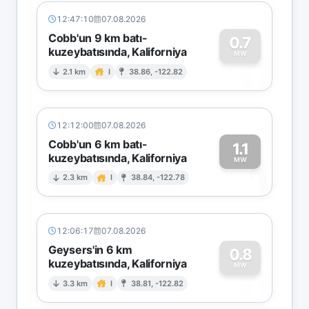
12:47:10
07.08.2026
Cobb'un 9 km batı-
0.7
kuzeybatısında, Kaliforniya
0
MW
2.1 km
I
38.86, -122.82
12:12:00
07.08.2026
Cobb'un 6 km batı-
1.1
kuzeybatısında, Kaliforniya
1
MW
2.3 km
I
38.84, -122.78
12:06:17
07.08.2026
Geysers'in 6 km
0.8
kuzeybatısında, Kaliforniya
0
MW
3.3 km
I
38.81, -122.82