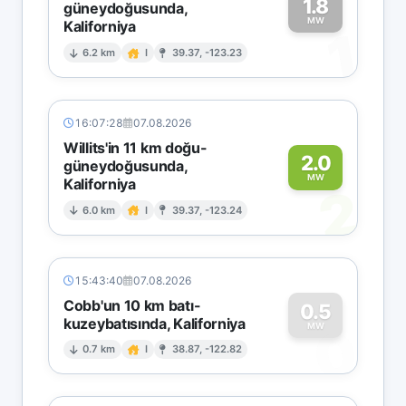
1.8
güneydoğusunda,
MW
Kaliforniya
1
6.2 km
I
39.37, -123.23
16:07:28
07.08.2026
Willits'in 11 km doğu-
2.0
güneydoğusunda,
MW
Kaliforniya
2
6.0 km
I
39.37, -123.24
15:43:40
07.08.2026
Cobb'un 10 km batı-
0.5
kuzeybatısında, Kaliforniya
0
MW
0.7 km
I
38.87, -122.82