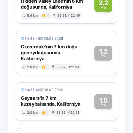
Hidden Valley Lake'nin 6 km
2.2
doğusunda, Kaliforniya
2
MW
8.4 km
II
38.81, -122.49
14:48:48
08.08.2026
Cloverdale'nin 7 km doğu-
1.2
güneydoğusunda,
MW
Kaliforniya
1
2.0 km
I
38.77, -122.94
14:36:49
08.08.2026
Geysers'in 7 km
1.6
kuzeybatısında, Kaliforniya
1
MW
2.0 km
I
38.83, -122.81