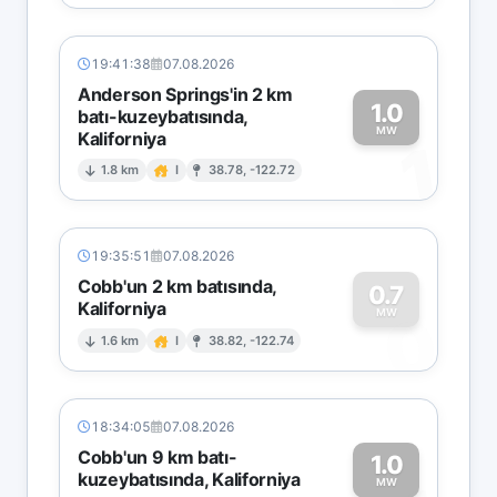
19:41:38
07.08.2026
Anderson Springs'in 2 km
1.0
batı-kuzeybatısında,
MW
Kaliforniya
1
1.8 km
I
38.78, -122.72
19:35:51
07.08.2026
Cobb'un 2 km batısında,
0.7
Kaliforniya
0
MW
1.6 km
I
38.82, -122.74
18:34:05
07.08.2026
Cobb'un 9 km batı-
1.0
kuzeybatısında, Kaliforniya
MW