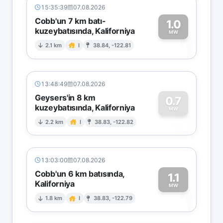
15:35:39
07.08.2026
Cobb'un 7 km batı-
1.0
kuzeybatısında, Kaliforniya
1
MW
2.1 km
I
38.84, -122.81
13:48:49
07.08.2026
Geysers'in 8 km
0.7
kuzeybatısında, Kaliforniya
0
MW
2.2 km
I
38.83, -122.82
13:03:00
07.08.2026
Cobb'un 6 km batısında,
1.1
Kaliforniya
1
MW
1.8 km
I
38.83, -122.79