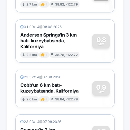
1
2.7 km
I
38.82, -122.79
01:09:14
08.08.2026
Anderson Springs'in 3 km
0.8
batı-kuzeybatısında,
MW
Kaliforniya
0
2.2 km
I
38.78, -122.72
23:52:14
07.08.2026
Cobb'un 6 km batı-
0.9
kuzeybatısında, Kaliforniya
0
MW
2.0 km
I
38.84, -122.79
23:03:14
07.08.2026
Geysers'in 2 km