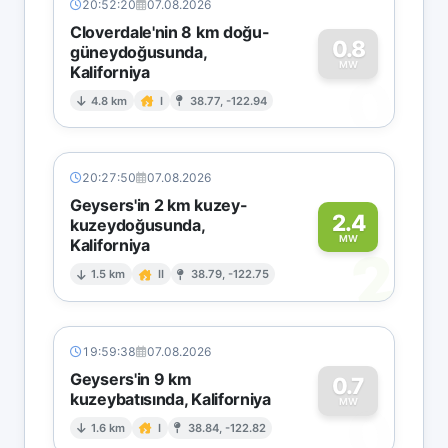
20:52:20
07.08.2026
Cloverdale'nin 8 km doğu-
0.8
güneydoğusunda,
MW
Kaliforniya
0
4.8 km
I
38.77, -122.94
20:27:50
07.08.2026
Geysers'in 2 km kuzey-
2.4
kuzeydoğusunda,
MW
Kaliforniya
2
1.5 km
II
38.79, -122.75
19:59:38
07.08.2026
Geysers'in 9 km
0.7
kuzeybatısında, Kaliforniya
0
MW
1.6 km
I
38.84, -122.82