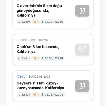
Cloverdale'nin 8 km doğu-
1.1
güneydoğusunda,
MW
Kaliforniya
1
5.0 km
I
38.78, -122.93
21:38:51
06.08.2026
Cobb'un 8 km batısında,
0.7
Kaliforniya
0
MW
2.4 km
I
38.83, -122.81
19:31:30
06.08.2026
Geysers'in 1 km kuzey-
1.1
kuzeybatısında, Kaliforniya
1
MW
3.8 km
I
38.78, -122.76