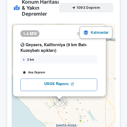
Konum Haritası
& Yakın
1093 Deprem
Depremler
×
1.4 MW
10.05 05:20
Geysers, Kaliforniya (9 km Batı-
Kuzeybatı açıkları)
2 km
Ana Deprem
USGS Raporu