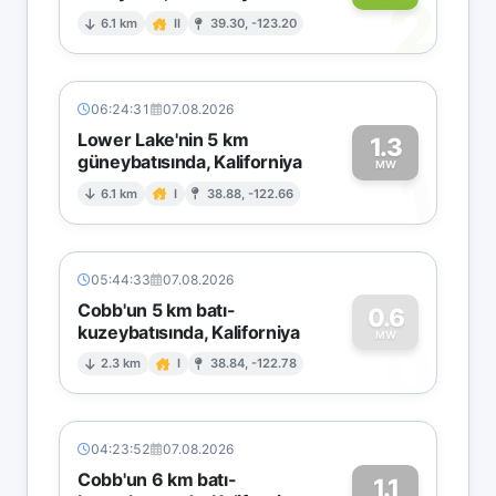
2
6.1 km
II
39.30, -123.20
06:24:31
07.08.2026
Lower Lake'nin 5 km
1.3
güneybatısında, Kaliforniya
1
MW
6.1 km
I
38.88, -122.66
05:44:33
07.08.2026
Cobb'un 5 km batı-
0.6
kuzeybatısında, Kaliforniya
0
MW
2.3 km
I
38.84, -122.78
04:23:52
07.08.2026
Cobb'un 6 km batı-
1.1