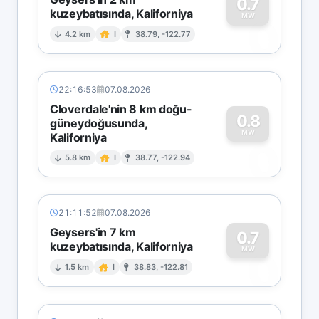
0.7
kuzeybatısında, Kaliforniya
0
MW
4.2 km
I
38.79, -122.77
22:16:53
07.08.2026
Cloverdale'nin 8 km doğu-
0.8
güneydoğusunda,
MW
Kaliforniya
0
5.8 km
I
38.77, -122.94
21:11:52
07.08.2026
Geysers'in 7 km
0.7
kuzeybatısında, Kaliforniya
0
MW
1.5 km
I
38.83, -122.81