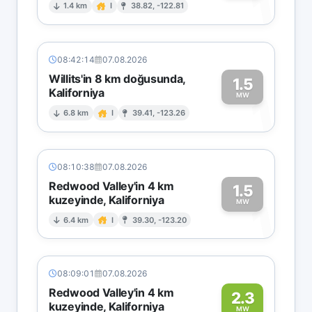
1
1.4 km
I
38.82, -122.81
08:42:14
07.08.2026
Willits'in 8 km doğusunda,
1.5
Kaliforniya
1
MW
6.8 km
I
39.41, -123.26
08:10:38
07.08.2026
Redwood Valley'in 4 km
1.5
kuzeyinde, Kaliforniya
1
MW
6.4 km
I
39.30, -123.20
08:09:01
07.08.2026
Redwood Valley'in 4 km
2.3
kuzeyinde, Kaliforniya
MW