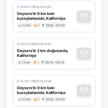
16:46:27
06.08.2026
Geysers'in 9 km batı-
0.7
kuzeybatısında, Kaliforniya
0
MW
2.3 km
I
38.82, -122.84
16:25:24
06.08.2026
Geysers'in 2 km doğusunda,
0.8
Kaliforniya
0
MW
1.5 km
I
38.78, -122.73
15:36:17
06.08.2026
Geysers'in 9 km batı-
0.9
kuzeybatısında, Kaliforniya
0
MW
2.3 km
I
38.82, -122.84