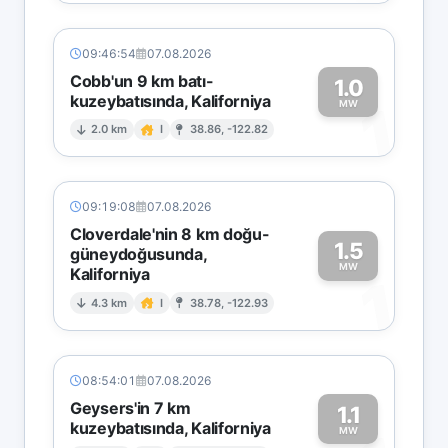
09:46:54
07.08.2026
Cobb'un 9 km batı-
1.0
kuzeybatısında, Kaliforniya
1
MW
2.0 km
I
38.86, -122.82
09:19:08
07.08.2026
Cloverdale'nin 8 km doğu-
1.5
güneydoğusunda,
MW
Kaliforniya
1
4.3 km
I
38.78, -122.93
08:54:01
07.08.2026
Geysers'in 7 km
1.1
kuzeybatısında, Kaliforniya
MW