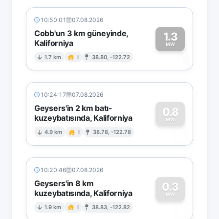
10:50:01
07.08.2026
Cobb'un 3 km güneyinde,
1.3
Kaliforniya
1
MW
1.7 km
I
38.80, -122.72
10:24:17
07.08.2026
Geysers'in 2 km batı-
0.8
kuzeybatısında, Kaliforniya
0
MW
4.9 km
I
38.78, -122.78
10:20:46
07.08.2026
Geysers'in 8 km
0.3
kuzeybatısında, Kaliforniya
0
MW
1.9 km
I
38.83, -122.82