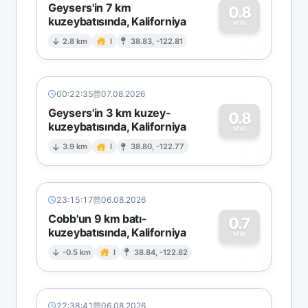
Geysers'in 7 km
0.8
kuzeybatısında, Kaliforniya
0
MW
2.8 km
I
38.83, -122.81
00:22:35
07.08.2026
Geysers'in 3 km kuzey-
0.8
kuzeybatısında, Kaliforniya
0
MW
3.9 km
I
38.80, -122.77
23:15:17
06.08.2026
Cobb'un 9 km batı-
0.7
kuzeybatısında, Kaliforniya
0
MW
-0.5 km
I
38.84, -122.82
22:38:41
06.08.2026