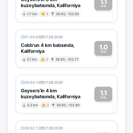
1.1
kuzeybatısında, Kaliforniya
1
MW
1.7 km
I
38.83, -122.82
01:20:35
07.08.2026
Cobb'un 4 km batısında,
1.0
Kaliforniya
1
MW
2.1 km
I
38.83, -122.77
00:54:15
07.08.2026
Geysers'in 4 km
1.1
kuzeybatısında, Kaliforniya
1
MW
3.3 km
I
38.80, -122.80
00:52:12
07.08.2026