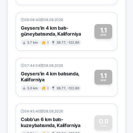
09:08:40
08.08.2026
Geysers'in 4 km batı-
1.1
güneybatısında, Kaliforniya
1
MW
3.7 km
I
38.77, -122.80
07:44:54
08.08.2026
Geysers'in 4 km batısında,
1.1
Kaliforniya
1
MW
3.0 km
I
38.77, -122.80
04:45:40
08.08.2026
Cobb'un 6 km batı-
0.8
kuzeybatısında, Kaliforniya
MW