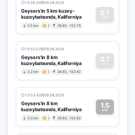
14:26:34
08.08.2026
Geysers'in 5 km kuzey-
0.7
kuzeybatısında, Kaliforniya
0
MW
2.5 km
I
38.82, -122.79
13:55:52
08.08.2026
Geysers'in 8 km
0.7
kuzeybatısında, Kaliforniya
0
MW
2.2 km
I
38.83, -122.82
13:53:42
08.08.2026
Geysers'in 8 km
1.5
kuzeybatısında, Kaliforniya
1
MW
2.0 km
I
38.83, -122.82