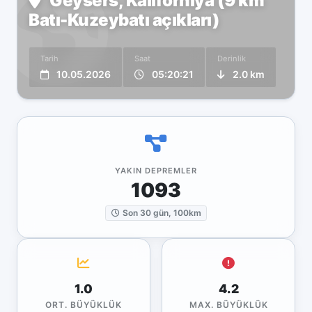
Geysers, Kaliforniya (9 km
Batı-Kuzeybatı açıkları)
Tarih
Saat
Derinlik
10.05.2026
05:20:21
2.0 km
YAKIN DEPREMLER
1093
Son 30 gün, 100km
1.0
4.2
ORT. BÜYÜKLÜK
MAX. BÜYÜKLÜK