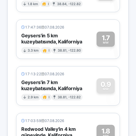
1
1.8 km
I
38.84, -122.82
17:47:36
07.08.2026
Geysers'in 5 km
1.7
kuzeybatısında, Kaliforniya
1
MW
3.3 km
I
38.81, -122.80
17:13:22
07.08.2026
Geysers'in 7 km
0.9
kuzeybatısında, Kaliforniya
0
MW
2.9 km
I
38.81, -122.82
17:03:59
07.08.2026
Redwood Valley'in 4 km
1.8
güneyinde, Kaliforniya
MW