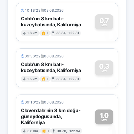
10:18:23
08.08.2026
Cobb'un 8 km batı-
0.7
kuzeybatısında, Kaliforniya
0
MW
1.8 km
I
38.84, -122.81
09:36:22
08.08.2026
Cobb'un 8 km batı-
0.3
kuzeybatısında, Kaliforniya
0
MW
1.5 km
I
38.84, -122.81
09:10:22
08.08.2026
Cloverdale'nin 8 km doğu-
1.0
güneydoğusunda,
MW
Kaliforniya
1
3.8 km
I
38.78, -122.94