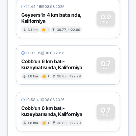
12:44:16
08.08.2026
Geysers'in 4 km batısında,
0.9
Kaliforniya
0
MW
3.1 km
I
38.77, -122.80
11:07:05
08.08.2026
Cobb'un 6 km batı-
0.7
kuzeybatısında, Kaliforniya
0
MW
1.8 km
I
38.83, -122.79
10:58:41
08.08.2026
Cobb'un 6 km batı-
0.7
kuzeybatısında, Kaliforniya
0
MW
1.8 km
I
38.83, -122.79