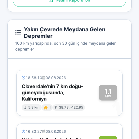
Yakın Çevrede Meydana Gelen
Depremler
100 km yarıçapında, son 30 gün içinde meydana gelen
depremler
18:58:10
08.08.2026
Cloverdale'nin 7 km doğu-
1.1
güneydoğusunda,
MW
Kaliforniya
1
5.8 km
I
38.78, -122.95
16:33:27
08.08.2026