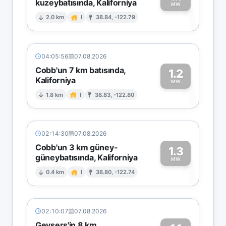
kuzeybatısında, Kaliforniya
1
MW
2.0 km
I
38.84, -122.79
04:05:56
07.08.2026
Cobb'un 7 km batısında,
1.2
Kaliforniya
1
MW
1.8 km
I
38.83, -122.80
02:14:30
07.08.2026
Cobb'un 3 km güney-
1.3
güneybatısında, Kaliforniya
1
MW
0.4 km
I
38.80, -122.74
02:10:07
07.08.2026
Geysers'in 8 km