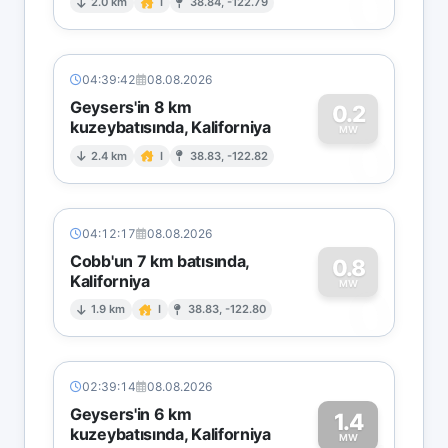
0
2.0 km
I
38.84, -122.79
04:39:42
08.08.2026
Geysers'in 8 km
0.2
kuzeybatısında, Kaliforniya
0
MW
2.4 km
I
38.83, -122.82
04:12:17
08.08.2026
Cobb'un 7 km batısında,
0.8
Kaliforniya
0
MW
1.9 km
I
38.83, -122.80
02:39:14
08.08.2026
Geysers'in 6 km
1.4
kuzeybatısında, Kaliforniya
MW