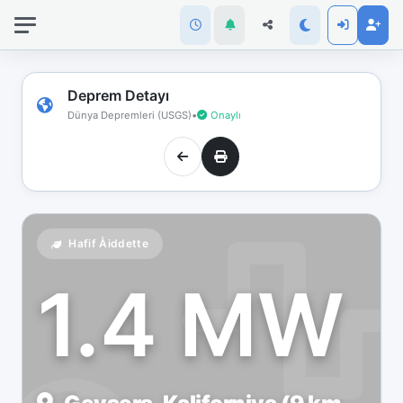
İnternet
bağlantınız
koptu!
Çevrimdışı
Deprem Detayı
moddasınız.
Dünya Depremleri (USGS)
•
Onaylı
Hafif Åiddette
1.4 MW