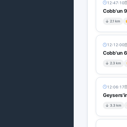
12:47:10
Cobb'un 9 
2.1 km
12:12:00
Cobb'un 6 
2.3 km
12:06:17
Geysers'in
3.3 km