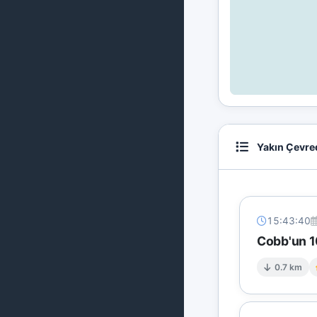
Yakın Çevre
15:43:40
Cobb'un 1
0.7 km