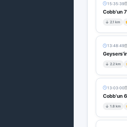
15:35:39
Cobb'un 7 
2.1 km
13:48:49
Geysers'in
2.2 km
13:03:00
Cobb'un 6 
1.8 km