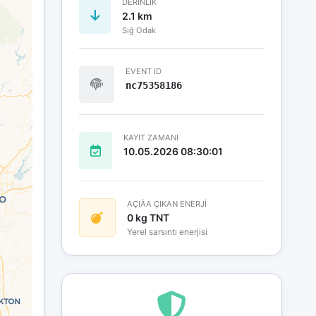
DERINLIK
2.1 km
Sığ Odak
EVENT ID
nc75358186
KAYIT ZAMANI
10.05.2026 08:30:01
AÇIÄA ÇIKAN ENERJİ
0 kg TNT
Yerel sarsıntı enerjisi