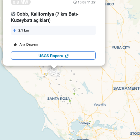
0.8 MW
10.05 11:27
Cobb, Kaliforniya (7 km Batı-
Kuzeybatı açıkları)
2.1 km
Ana Deprem
USGS Raporu