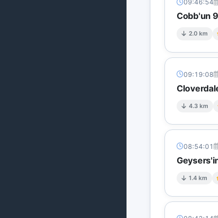
09:46:54
Cobb'un 9 
2.0 km
09:19:08
Cloverdal
4.3 km
08:54:01
Geysers'in
1.4 km