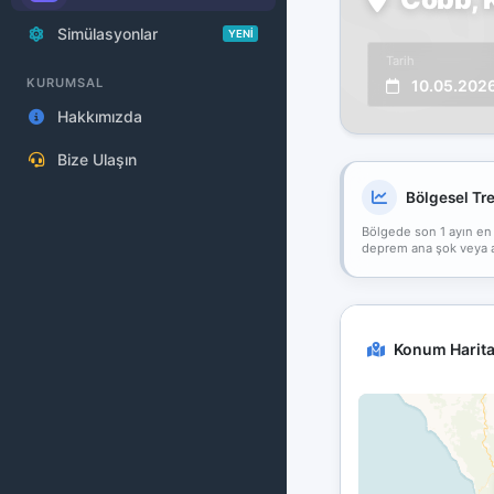
Simülasyonlar
YENİ
Tarih
KURUMSAL
10.05.202
Hakkımızda
Bize Ulaşın
Bölgesel Tr
Bölgede son 1 ayın en
deprem ana şok veya art
Konum Harita