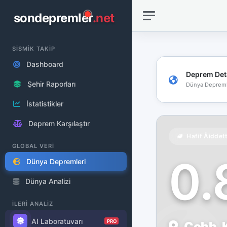
sondepremler
.net
SİSMİK TAKİP
Dashboard
Deprem Det
Şehir Raporları
Dünya Depreml
İstatistikler
Deprem Karşılaştır
Hafif Åiddet
GLOBAL VERİ
0
Dünya Depremleri
Dünya Analizi
İLERİ ANALİZ
AI Laboratuvarı
PRO
Cobb, K