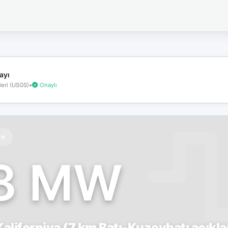
İnternet
bağlantınız
koptu!
Çevrimdışı
moddasınız.
ayı
eri (USGS)
•
Onaylı
te
.8 MW
aliforniya (7 km Batı-Kuzeybatı açıkla