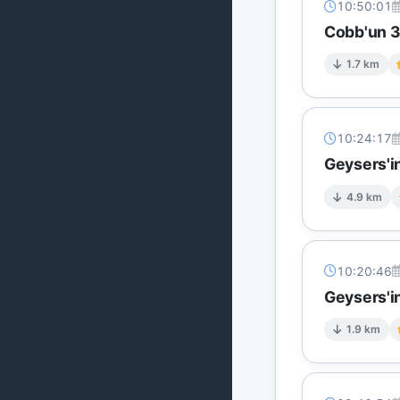
10:50:01
Cobb'un 3
1.7 km
10:24:17
Geysers'in
4.9 km
10:20:46
Geysers'in
1.9 km