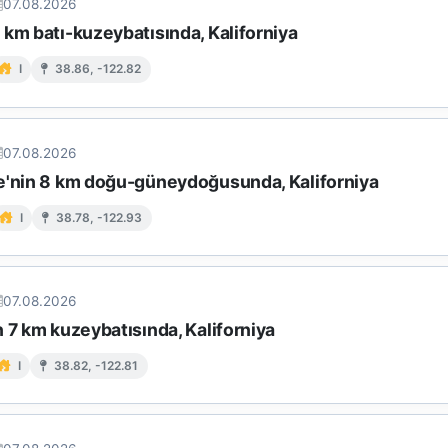
07.08.2026
km batı-kuzeybatısında, Kaliforniya
I
38.86, -122.82
07.08.2026
e'nin 8 km doğu-güneydoğusunda, Kaliforniya
I
38.78, -122.93
07.08.2026
 7 km kuzeybatısında, Kaliforniya
I
38.82, -122.81