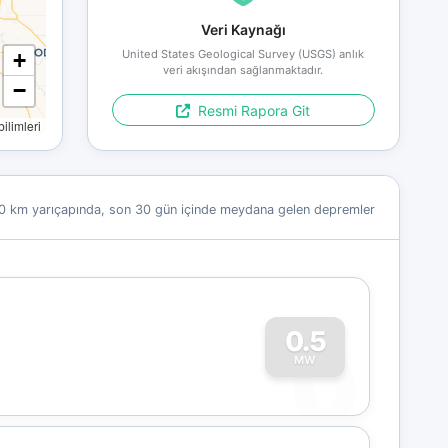
Veri Kaynağı
United States Geological Survey (USGS) anlık
+
veri akışından sağlanmaktadır.
−
Resmi Rapora Git
limleri
0 km yarıçapında, son 30 gün içinde meydana gelen depremler
0
0.5
MW