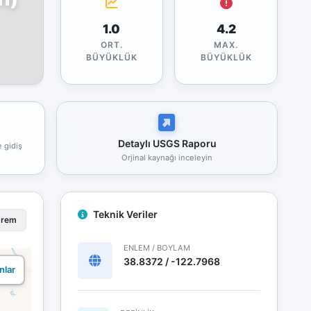
1.0
4.2
ORT.
MAX.
BÜYÜKLÜK
BÜYÜKLÜK
Detaylı USGS Raporu
e gidiş
Orjinal kaynağı inceleyin
Teknik Veriler
prem
ENLEM / BOYLAM
38.8372 / -122.7968