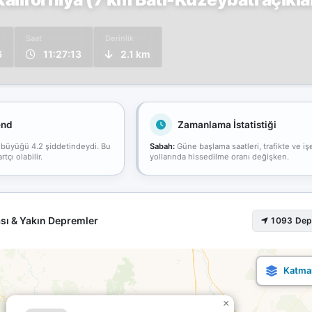
Saat
Derinlik
6
11:27:13
2.1 km
end
Zamanlama İstatistiği
 büyüğü 4.2 şiddetindeydi. Bu
Sabah:
Güne başlama saatleri, trafikte ve iş
çı olabilir.
yollarında hissedilme oranı değişken.
sı & Yakın Depremler
1093 De
×