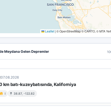
Leaflet
|
© OpenStreetMap © CARTO, © MTA Yerbi
de Meydana Gelen Depremler
10
07.08.2026
0 km batı-kuzeybatısında, Kaliforniya
I
38.87, -122.82