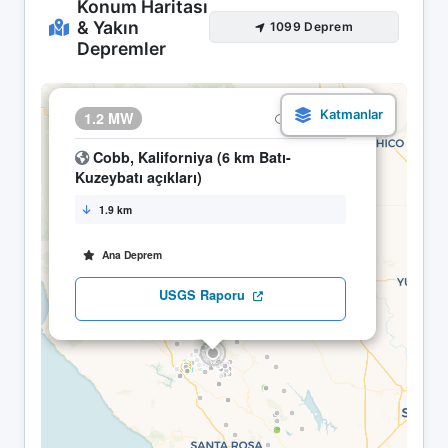
Konum Haritası
& Yakın
1099 Deprem
Depremler
×
1.2 MW
01.05 00:53
Cobb, Kaliforniya (6 km Batı-
Kuzeybatı açıkları)
1.9 km
Ana Deprem
USGS Raporu