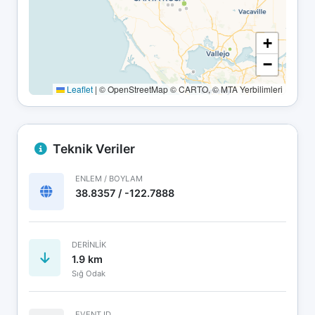
+
−
Leaflet
|
© OpenStreetMap © CARTO, © MTA Yerbilimleri
Teknik Veriler
ENLEM / BOYLAM
38.8357 / -122.7888
DERINLIK
1.9 km
Sığ Odak
EVENT ID