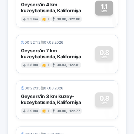
Geysers'in 4 km
1.1
kuzeybatısında, Kaliforniya
1
MW
3.3 km
I
38.80, -122.80
00:52:12
07.08.2026
Geysers'in 7 km
0.8
kuzeybatısında, Kaliforniya
0
MW
2.8 km
I
38.83, -122.81
00:22:35
07.08.2026
Geysers'in 3 km kuzey-
0.8
kuzeybatısında, Kaliforniya
0
MW
3.9 km
I
38.80, -122.77