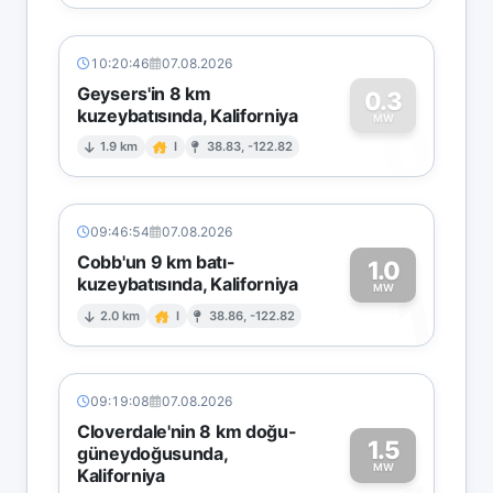
10:20:46
07.08.2026
Geysers'in 8 km
0.3
kuzeybatısında, Kaliforniya
0
MW
1.9 km
I
38.83, -122.82
09:46:54
07.08.2026
Cobb'un 9 km batı-
1.0
kuzeybatısında, Kaliforniya
1
MW
2.0 km
I
38.86, -122.82
09:19:08
07.08.2026
Cloverdale'nin 8 km doğu-
1.5
güneydoğusunda,
MW
Kaliforniya