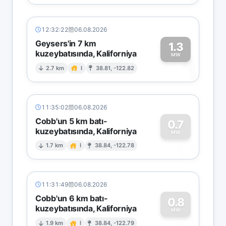
12:32:22
06.08.2026
Geysers'in 7 km
1.3
kuzeybatısında, Kaliforniya
1
MW
2.7 km
I
38.81, -122.82
11:35:02
06.08.2026
Cobb'un 5 km batı-
0.7
kuzeybatısında, Kaliforniya
0
MW
1.7 km
I
38.84, -122.78
11:31:49
06.08.2026
Cobb'un 6 km batı-
0.8
kuzeybatısında, Kaliforniya
MW
1.9 km
I
38.84, -122.79