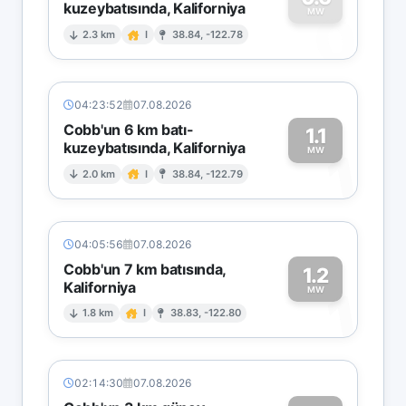
kuzeybatısında, Kaliforniya
0
MW
2.3 km
I
38.84, -122.78
04:23:52
07.08.2026
Cobb'un 6 km batı-
1.1
kuzeybatısında, Kaliforniya
1
MW
2.0 km
I
38.84, -122.79
04:05:56
07.08.2026
Cobb'un 7 km batısında,
1.2
Kaliforniya
1
MW
1.8 km
I
38.83, -122.80
02:14:30
07.08.2026