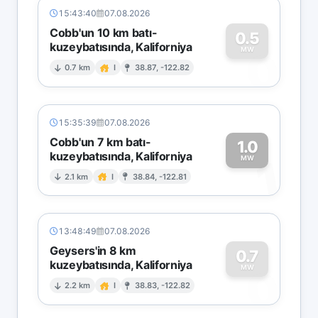
15:43:40
07.08.2026
Cobb'un 10 km batı-
0.5
kuzeybatısında, Kaliforniya
0
MW
0.7 km
I
38.87, -122.82
15:35:39
07.08.2026
Cobb'un 7 km batı-
1.0
kuzeybatısında, Kaliforniya
1
MW
2.1 km
I
38.84, -122.81
13:48:49
07.08.2026
Geysers'in 8 km
0.7
kuzeybatısında, Kaliforniya
0
MW
2.2 km
I
38.83, -122.82