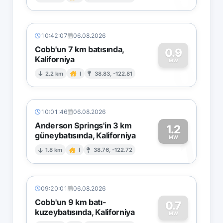
0
10:42:07
06.08.2026
Cobb'un 7 km batısında,
0.9
Kaliforniya
0
MW
2.2 km
I
38.83, -122.81
10:01:46
06.08.2026
Anderson Springs'in 3 km
1.2
güneybatısında, Kaliforniya
1
MW
1.8 km
I
38.76, -122.72
09:20:01
06.08.2026
Cobb'un 9 km batı-
0.7
kuzeybatısında, Kaliforniya
MW