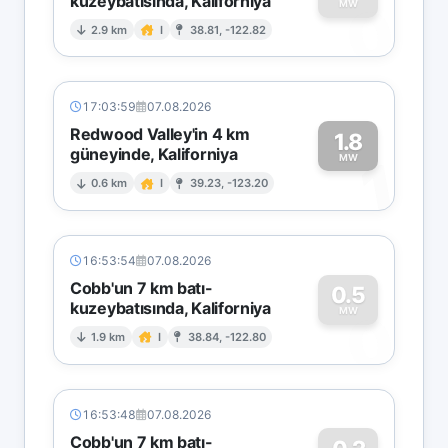
kuzeybatısında, Kaliforniya
0
MW
2.9 km
I
38.81, -122.82
17:03:59
07.08.2026
Redwood Valley'in 4 km
1.8
güneyinde, Kaliforniya
1
MW
0.6 km
I
39.23, -123.20
16:53:54
07.08.2026
Cobb'un 7 km batı-
0.5
kuzeybatısında, Kaliforniya
0
MW
1.9 km
I
38.84, -122.80
16:53:48
07.08.2026
Cobb'un 7 km batı-