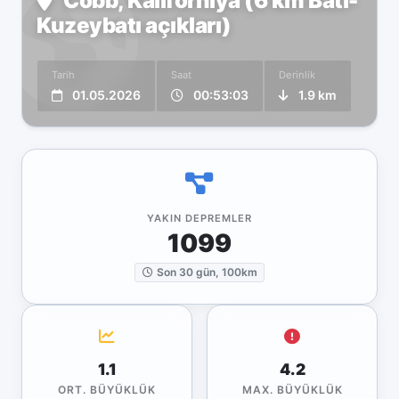
Cobb, Kaliforniya (6 km Batı-
Kuzeybatı açıkları)
Tarih
Saat
Derinlik
01.05.2026
00:53:03
1.9 km
YAKIN DEPREMLER
1099
Son 30 gün, 100km
1.1
4.2
ORT. BÜYÜKLÜK
MAX. BÜYÜKLÜK