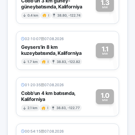
Cobb'un 3 km güney-
1.3
güneybatısında, Kaliforniya
1
MW
0.4 km
I
38.80, -122.74
02:10:07
07.08.2026
Geysers'in 8 km
1.1
kuzeybatısında, Kaliforniya
1
MW
1.7 km
I
38.83, -122.82
01:20:35
07.08.2026
Cobb'un 4 km batısında,
1.0
Kaliforniya
1
MW
2.1 km
I
38.83, -122.77
00:54:15
07.08.2026