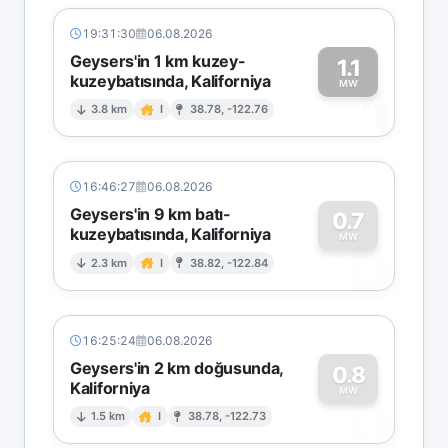
19:31:30
06.08.2026
Geysers'in 1 km kuzey-
1.1
kuzeybatısında, Kaliforniya
1
MW
3.8 km
I
38.78, -122.76
16:46:27
06.08.2026
Geysers'in 9 km batı-
0.7
kuzeybatısında, Kaliforniya
0
MW
2.3 km
I
38.82, -122.84
16:25:24
06.08.2026
Geysers'in 2 km doğusunda,
0.8
Kaliforniya
0
MW
1.5 km
I
38.78, -122.73