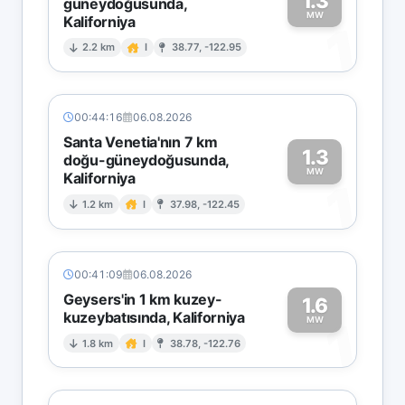
1.3
güneydoğusunda,
MW
Kaliforniya
1
2.2 km
I
38.77, -122.95
00:44:16
06.08.2026
Santa Venetia'nın 7 km
1.3
doğu-güneydoğusunda,
MW
Kaliforniya
1
1.2 km
I
37.98, -122.45
00:41:09
06.08.2026
Geysers'in 1 km kuzey-
1.6
kuzeybatısında, Kaliforniya
1
MW
1.8 km
I
38.78, -122.76