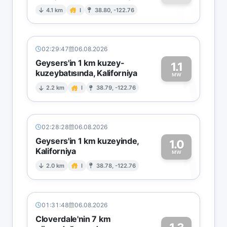
0
4.1 km
I
38.80, -122.76
02:29:47
06.08.2026
Geysers'in 1 km kuzey-
1.1
kuzeybatısında, Kaliforniya
1
MW
2.2 km
I
38.79, -122.76
02:28:28
06.08.2026
Geysers'in 1 km kuzeyinde,
1.0
Kaliforniya
1
MW
2.0 km
I
38.78, -122.76
01:31:48
06.08.2026
Cloverdale'nin 7 km