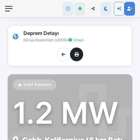
İnternet
bağlantınız
koptu!
Çevrimdışı
Deprem Detayı
moddasınız.
Dünya Depremleri (USGS)
•
Onaylı
Hafif Åiddette
1.2 MW