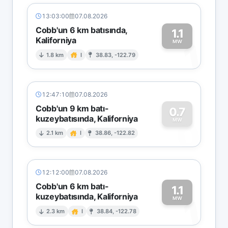
13:03:00
07.08.2026
Cobb'un 6 km batısında,
1.1
Kaliforniya
1
MW
1.8 km
I
38.83, -122.79
12:47:10
07.08.2026
Cobb'un 9 km batı-
0.7
kuzeybatısında, Kaliforniya
0
MW
2.1 km
I
38.86, -122.82
12:12:00
07.08.2026
Cobb'un 6 km batı-
1.1
kuzeybatısında, Kaliforniya
1
MW
2.3 km
I
38.84, -122.78