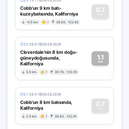
23:15:17
06.08.2026
Cobb'un 9 km batı-
0.7
kuzeybatısında, Kaliforniya
0
MW
-0.5 km
I
38.84, -122.82
22:38:41
06.08.2026
Cloverdale'nin 8 km doğu-
1.1
güneydoğusunda,
MW
Kaliforniya
1
5.0 km
I
38.78, -122.93
21:38:51
06.08.2026
Cobb'un 8 km batısında,
0.7
Kaliforniya
0
MW
2.4 km
I
38.83, -122.81