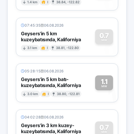
0
1.4 km
I
38.84, -122.82
07:45:35
06.08.2026
Geysers'in 5 km
0.7
kuzeybatısında, Kaliforniya
0
MW
3.1 km
I
38.81, -122.80
05:28:15
06.08.2026
Geysers'in 5 km batı-
1.1
kuzeybatısında, Kaliforniya
1
MW
3.0 km
I
38.80, -122.81
04:02:28
06.08.2026
Geysers'in 3 km kuzey-
0.7
kuzeybatısında, Kaliforniya
MW