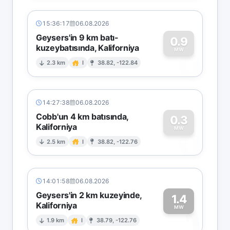
15:36:17
06.08.2026
Geysers'in 9 km batı-
0.9
kuzeybatısında, Kaliforniya
0
MW
2.3 km
I
38.82, -122.84
14:27:38
06.08.2026
Cobb'un 4 km batısında,
0.3
Kaliforniya
0
MW
2.5 km
I
38.82, -122.76
14:01:58
06.08.2026
Geysers'in 2 km kuzeyinde,
1.4
Kaliforniya
1
MW
1.9 km
I
38.79, -122.76