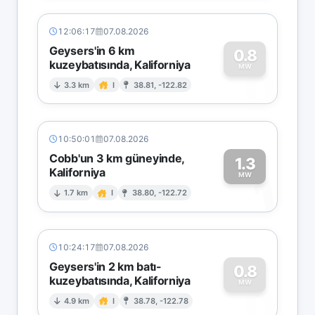
12:06:17
07.08.2026
Geysers'in 6 km
0.8
kuzeybatısında, Kaliforniya
0
MW
3.3 km
I
38.81, -122.82
10:50:01
07.08.2026
Cobb'un 3 km güneyinde,
1.3
Kaliforniya
1
MW
1.7 km
I
38.80, -122.72
10:24:17
07.08.2026
Geysers'in 2 km batı-
0.8
kuzeybatısında, Kaliforniya
0
MW
4.9 km
I
38.78, -122.78