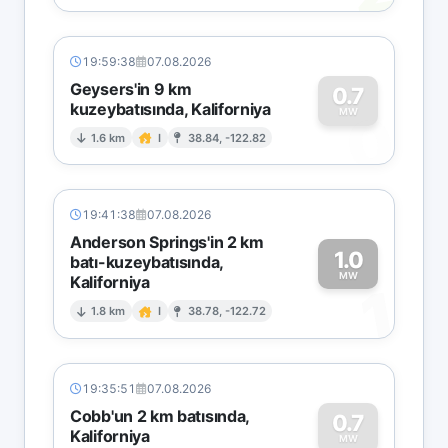
19:59:38
07.08.2026
Geysers'in 9 km
0.7
kuzeybatısında, Kaliforniya
0
MW
1.6 km
I
38.84, -122.82
19:41:38
07.08.2026
Anderson Springs'in 2 km
1.0
batı-kuzeybatısında,
MW
Kaliforniya
1
1.8 km
I
38.78, -122.72
19:35:51
07.08.2026
Cobb'un 2 km batısında,
0.7
Kaliforniya
MW