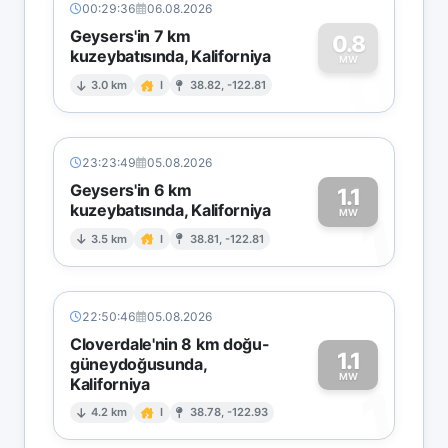
00:29:36
06.08.2026
Geysers'in 7 km
0.8
kuzeybatısında, Kaliforniya
0
MW
3.0 km
I
38.82, -122.81
23:23:49
05.08.2026
Geysers'in 6 km
1.1
kuzeybatısında, Kaliforniya
1
MW
3.5 km
I
38.81, -122.81
22:50:46
05.08.2026
Cloverdale'nin 8 km doğu-
1.1
güneydoğusunda,
MW
Kaliforniya
1
4.2 km
I
38.78, -122.93