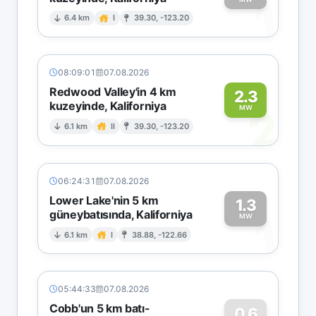
1
6.4 km
I
39.30, -123.20
08:09:01
07.08.2026
Redwood Valley'in 4 km
2.3
kuzeyinde, Kaliforniya
2
MW
6.1 km
II
39.30, -123.20
06:24:31
07.08.2026
Lower Lake'nin 5 km
1.3
güneybatısında, Kaliforniya
1
MW
6.1 km
I
38.88, -122.66
05:44:33
07.08.2026
Cobb'un 5 km batı-
0.6