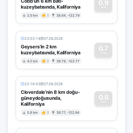
Cobb'un 6 km batı-
0.9
kuzeybatısında, Kaliforniya
0
MW
2.0 km
I
38.84, -122.79
23:03:14
07.08.2026
Geysers'in 2 km
0.7
kuzeybatısında, Kaliforniya
0
MW
4.2 km
I
38.79, -122.77
22:16:53
07.08.2026
Cloverdale'nin 8 km doğu-
0.8
güneydoğusunda,
MW
Kaliforniya
0
5.8 km
I
38.77, -122.94