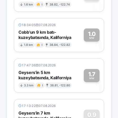
0
1.6 km
I
38.82, -122.74
18:34:05
07.08.2026
Cobb'un 9 km batı-
1.0
kuzeybatısında, Kaliforniya
1
MW
1.8 km
I
38.84, -122.82
17:47:36
07.08.2026
Geysers'in 5 km
1.7
kuzeybatısında, Kaliforniya
1
MW
3.3 km
I
38.81, -122.80
17:13:22
07.08.2026
Geysers'in 7 km
0.9