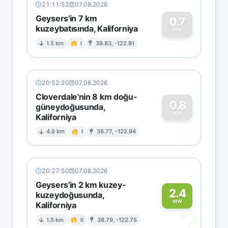
21:11:52
07.08.2026
Geysers'in 7 km
0.7
kuzeybatısında, Kaliforniya
0
MW
1.5 km
I
38.83, -122.81
20:52:20
07.08.2026
Cloverdale'nin 8 km doğu-
0.8
güneydoğusunda,
MW
Kaliforniya
0
4.8 km
I
38.77, -122.94
20:27:50
07.08.2026
Geysers'in 2 km kuzey-
2.4
kuzeydoğusunda,
MW
Kaliforniya
2
1.5 km
II
38.79, -122.75