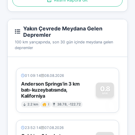
Yakın Çevrede Meydana Gelen
Depremler
100 km yarıçapında, son 30 gün içinde meydana gelen
depremler
01:09:14
08.08.2026
Anderson Springs'in 3 km
0.8
batı-kuzeybatısında,
MW
Kaliforniya
0
2.2 km
I
38.78, -122.72
23:52:14
07.08.2026