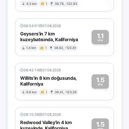
1
4.3 km
I
38.78, -122.93
08:54:01
07.08.2026
Geysers'in 7 km
1.1
kuzeybatısında, Kaliforniya
1
MW
1.4 km
I
38.82, -122.81
08:42:14
07.08.2026
Willits'in 8 km doğusunda,
1.5
Kaliforniya
1
MW
6.8 km
I
39.41, -123.26
08:10:38
07.08.2026
Redwood Valley'in 4 km
1.5
kuzeyinde, Kaliforniya
MW