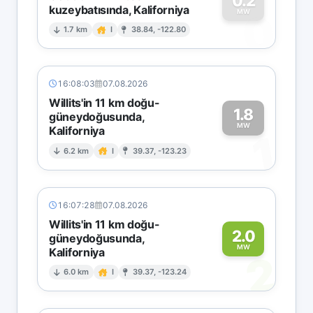
0.2
kuzeybatısında, Kaliforniya
0
MW
1.7 km
I
38.84, -122.80
16:08:03
07.08.2026
Willits'in 11 km doğu-
1.8
güneydoğusunda,
MW
Kaliforniya
1
6.2 km
I
39.37, -123.23
16:07:28
07.08.2026
Willits'in 11 km doğu-
2.0
güneydoğusunda,
MW
Kaliforniya
2
6.0 km
I
39.37, -123.24