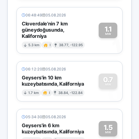
06:48:49
05.08.2026
Cloverdale'nin 7 km
1.1
güneydoğusunda,
MW
Kaliforniya
1
5.3 km
I
38.77, -122.95
06:12:20
05.08.2026
Geysers'in 10 km
0.7
kuzeybatısında, Kaliforniya
0
MW
1.7 km
I
38.84, -122.84
05:34:30
05.08.2026
Geysers'in 6 km
1.5
kuzeybatısında, Kaliforniya
MW