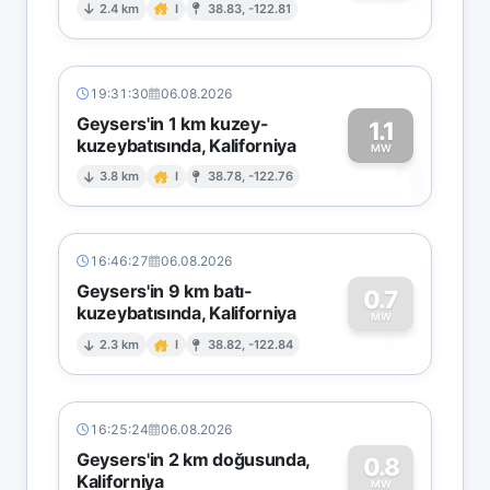
0
2.4 km
I
38.83, -122.81
19:31:30
06.08.2026
Geysers'in 1 km kuzey-
1.1
kuzeybatısında, Kaliforniya
1
MW
3.8 km
I
38.78, -122.76
16:46:27
06.08.2026
Geysers'in 9 km batı-
0.7
kuzeybatısında, Kaliforniya
0
MW
2.3 km
I
38.82, -122.84
16:25:24
06.08.2026
Geysers'in 2 km doğusunda,
0.8
Kaliforniya
MW