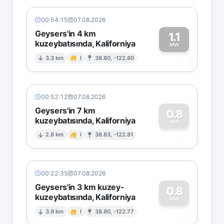
00:54:15
07.08.2026
Geysers'in 4 km
1.1
kuzeybatısında, Kaliforniya
1
MW
3.3 km
I
38.80, -122.80
00:52:12
07.08.2026
Geysers'in 7 km
0.8
kuzeybatısında, Kaliforniya
0
MW
2.8 km
I
38.83, -122.81
00:22:35
07.08.2026
Geysers'in 3 km kuzey-
0.8
kuzeybatısında, Kaliforniya
0
MW
3.9 km
I
38.80, -122.77