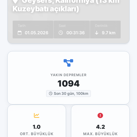
Geysers, Kaliforniya (13 km
Kuzeybatı açıkları)
Tarih
Saat
Derinlik
01.05.2026
00:31:36
9.7 km
YAKIN DEPREMLER
1094
Son 30 gün, 100km
1.0
4.2
ORT. BÜYÜKLÜK
MAX. BÜYÜKLÜK