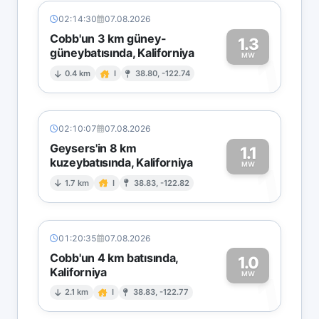
02:14:30
07.08.2026
Cobb'un 3 km güney-
1.3
güneybatısında, Kaliforniya
1
MW
0.4 km
I
38.80, -122.74
02:10:07
07.08.2026
Geysers'in 8 km
1.1
kuzeybatısında, Kaliforniya
1
MW
1.7 km
I
38.83, -122.82
01:20:35
07.08.2026
Cobb'un 4 km batısında,
1.0
Kaliforniya
1
MW
2.1 km
I
38.83, -122.77