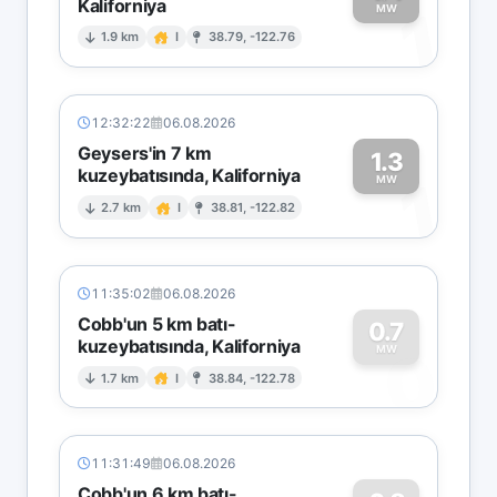
Kaliforniya
1
MW
1.9 km
I
38.79, -122.76
12:32:22
06.08.2026
Geysers'in 7 km
1.3
kuzeybatısında, Kaliforniya
1
MW
2.7 km
I
38.81, -122.82
11:35:02
06.08.2026
Cobb'un 5 km batı-
0.7
kuzeybatısında, Kaliforniya
0
MW
1.7 km
I
38.84, -122.78
11:31:49
06.08.2026
Cobb'un 6 km batı-