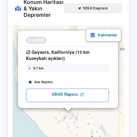
Konum Haritası
& Yakın
1094 Deprem
Depremler
×
0.8 MW
01.05 00:31
Geysers, Kaliforniya (13 km
Kuzeybatı açıkları)
9.7 km
Ana Deprem
USGS Raporu