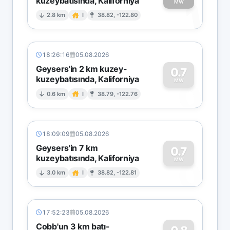
kuzeybatısında, Kaliforniya
1
MW
2.8 km
I
38.82, -122.80
18:26:16
05.08.2026
Geysers'in 2 km kuzey-
0.7
kuzeybatısında, Kaliforniya
0
MW
0.6 km
I
38.79, -122.76
18:09:09
05.08.2026
Geysers'in 7 km
0.7
kuzeybatısında, Kaliforniya
0
MW
3.0 km
I
38.82, -122.81
17:52:23
05.08.2026
Cobb'un 3 km batı-