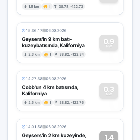
0
1.5 km
I
38.78, -122.73
15:36:17
06.08.2026
Geysers'in 9 km batı-
0.9
kuzeybatısında, Kaliforniya
0
MW
2.3 km
I
38.82, -122.84
14:27:38
06.08.2026
Cobb'un 4 km batısında,
0.3
Kaliforniya
0
MW
2.5 km
I
38.82, -122.76
14:01:58
06.08.2026
Geysers'in 2 km kuzeyinde,
1.4