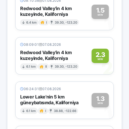
08:10:38
07.08.2026
Redwood Valley'in 4 km
1.5
kuzeyinde, Kaliforniya
1
MW
6.4 km
I
39.30, -123.20
08:09:01
07.08.2026
Redwood Valley'in 4 km
2.3
kuzeyinde, Kaliforniya
2
MW
6.1 km
II
39.30, -123.20
06:24:31
07.08.2026
Lower Lake'nin 5 km
1.3
güneybatısında, Kaliforniya
1
MW
6.1 km
I
38.88, -122.66