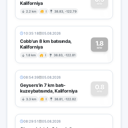
Kaliforniya
0
MW
2.2 km
I
38.83, -122.79
10:35:18
05.08.2026
Cobb'un 8 km batısında,
1.8
Kaliforniya
1
MW
1.8 km
I
38.83, -122.81
08:54:39
05.08.2026
Geysers'in 7 km batı-
0.8
kuzeybatısında, Kaliforniya
0
MW
3.3 km
I
38.81, -122.82
08:29:51
05.08.2026