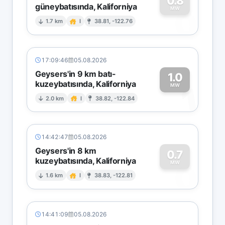
0.8
güneybatısında, Kaliforniya
0
MW
1.7 km
I
38.81, -122.76
17:09:46
05.08.2026
Geysers'in 9 km batı-
1.0
kuzeybatısında, Kaliforniya
1
MW
2.0 km
I
38.82, -122.84
14:42:47
05.08.2026
Geysers'in 8 km
0.7
kuzeybatısında, Kaliforniya
0
MW
1.6 km
I
38.83, -122.81
14:41:09
05.08.2026