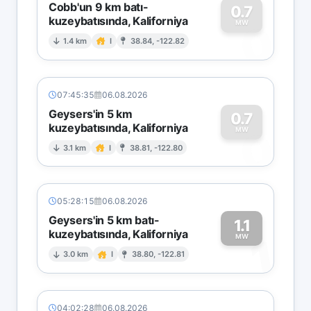
Cobb'un 9 km batı-
0.7
kuzeybatısında, Kaliforniya
0
MW
1.4 km
I
38.84, -122.82
07:45:35
06.08.2026
Geysers'in 5 km
0.7
kuzeybatısında, Kaliforniya
0
MW
3.1 km
I
38.81, -122.80
05:28:15
06.08.2026
Geysers'in 5 km batı-
1.1
kuzeybatısında, Kaliforniya
1
MW
3.0 km
I
38.80, -122.81
04:02:28
06.08.2026