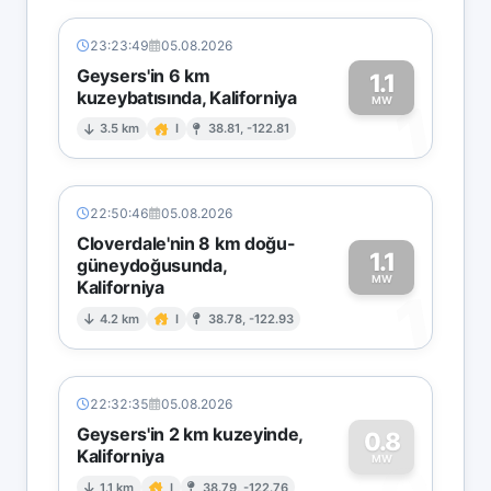
23:23:49
05.08.2026
Geysers'in 6 km
1.1
kuzeybatısında, Kaliforniya
1
MW
3.5 km
I
38.81, -122.81
22:50:46
05.08.2026
Cloverdale'nin 8 km doğu-
1.1
güneydoğusunda,
MW
Kaliforniya
1
4.2 km
I
38.78, -122.93
22:32:35
05.08.2026
Geysers'in 2 km kuzeyinde,
0.8
Kaliforniya
MW
1.1 km
I
38.79, -122.76