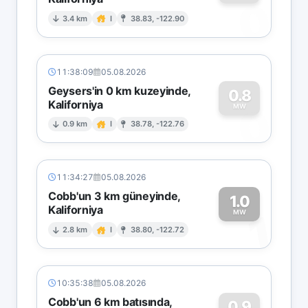
0
3.4 km
I
38.83, -122.90
11:38:09
05.08.2026
Geysers'in 0 km kuzeyinde,
0.8
Kaliforniya
0
MW
0.9 km
I
38.78, -122.76
11:34:27
05.08.2026
Cobb'un 3 km güneyinde,
1.0
Kaliforniya
1
MW
2.8 km
I
38.80, -122.72
10:35:38
05.08.2026
Cobb'un 6 km batısında,
0.9