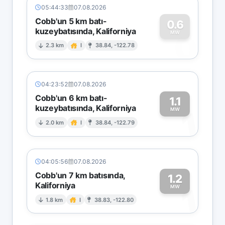
05:44:33
07.08.2026
Cobb'un 5 km batı-
0.6
kuzeybatısında, Kaliforniya
0
MW
2.3 km
I
38.84, -122.78
04:23:52
07.08.2026
Cobb'un 6 km batı-
1.1
kuzeybatısında, Kaliforniya
1
MW
2.0 km
I
38.84, -122.79
04:05:56
07.08.2026
Cobb'un 7 km batısında,
1.2
Kaliforniya
1
MW
1.8 km
I
38.83, -122.80