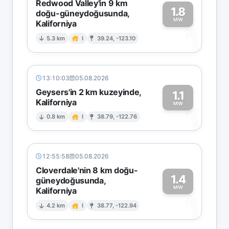
Redwood Valley'in 9 km
1.8
doğu-güneydoğusunda,
MW
Kaliforniya
1
5.3 km
I
39.24, -123.10
13:10:03
05.08.2026
Geysers'in 2 km kuzeyinde,
1.1
Kaliforniya
1
MW
0.8 km
I
38.79, -122.76
12:55:58
05.08.2026
Cloverdale'nin 8 km doğu-
1.4
güneydoğusunda,
MW
Kaliforniya
1
4.2 km
I
38.77, -122.94