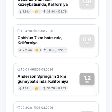
0.8
kuzeybatısında, Kaliforniya
0
MW
1.9 km
I
38.84, -122.79
10:42:07
06.08.2026
Cobb'un 7 km batısında,
0.9
Kaliforniya
0
MW
2.2 km
I
38.83, -122.81
10:01:46
06.08.2026
Anderson Springs'in 3 km
1.2
güneybatısında, Kaliforniya
1
MW
1.8 km
I
38.76, -122.72
09:20:01
06.08.2026