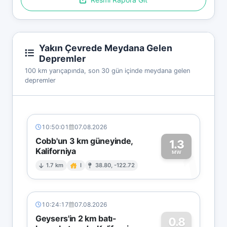
Yakın Çevrede Meydana Gelen
Depremler
100 km yarıçapında, son 30 gün içinde meydana gelen
depremler
10:50:01
07.08.2026
Cobb'un 3 km güneyinde,
1.3
Kaliforniya
1
MW
1.7 km
I
38.80, -122.72
10:24:17
07.08.2026
Geysers'in 2 km batı-
0.8