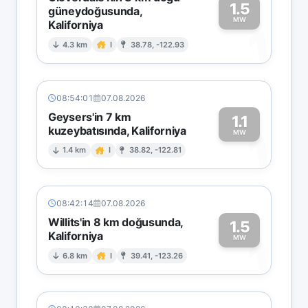
1.5
güneydoğusunda,
MW
Kaliforniya
1
4.3 km
I
38.78, -122.93
08:54:01
07.08.2026
Geysers'in 7 km
1.1
kuzeybatısında, Kaliforniya
1
MW
1.4 km
I
38.82, -122.81
08:42:14
07.08.2026
Willits'in 8 km doğusunda,
1.5
Kaliforniya
1
MW
6.8 km
I
39.41, -123.26