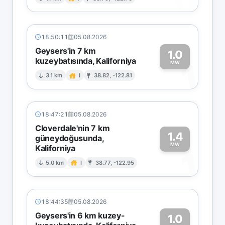
0
18:50:11
05.08.2026
Geysers'in 7 km
1.0
kuzeybatısında, Kaliforniya
1
MW
3.1 km
I
38.82, -122.81
18:47:21
05.08.2026
Cloverdale'nin 7 km
1.4
güneydoğusunda,
MW
Kaliforniya
1
5.0 km
I
38.77, -122.95
18:44:35
05.08.2026
Geysers'in 6 km kuzey-
1.0