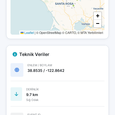
+
−
Leaflet
|
© OpenStreetMap © CARTO, © MTA Yerbilimleri
Teknik Veriler
ENLEM / BOYLAM
38.8535 / -122.8642
DERINLIK
9.7 km
Sığ Odak
EVENT ID