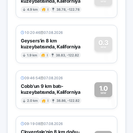
kuzeybatısında, Kaliforniya
0
MW
4.9 km
I
38.78, -122.78
10:20:46
07.08.2026
Geysers'in 8 km
0.3
kuzeybatısında, Kaliforniya
0
MW
1.9 km
I
38.83, -122.82
09:46:54
07.08.2026
Cobb'un 9 km batı-
1.0
kuzeybatısında, Kaliforniya
1
MW
2.0 km
I
38.86, -122.82
09:19:08
07.08.2026
Cloverdale'nin 8 km doğu-