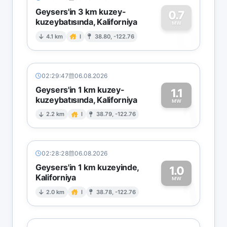
Geysers'in 3 km kuzey-
0.7
kuzeybatısında, Kaliforniya
0
MW
4.1 km
I
38.80, -122.76
02:29:47
06.08.2026
Geysers'in 1 km kuzey-
1.1
kuzeybatısında, Kaliforniya
1
MW
2.2 km
I
38.79, -122.76
02:28:28
06.08.2026
Geysers'in 1 km kuzeyinde,
1.0
Kaliforniya
1
MW
2.0 km
I
38.78, -122.76