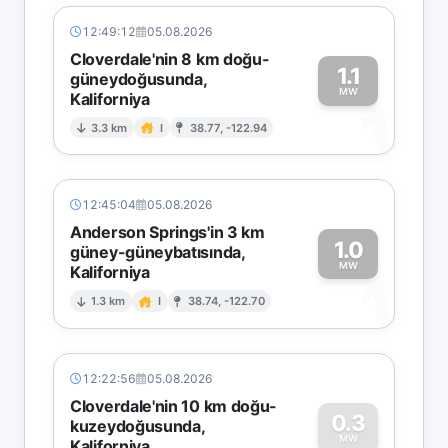
12:49:12
05.08.2026
Cloverdale'nin 8 km doğu-
1.1
güneydoğusunda,
MW
Kaliforniya
1
3.3 km
I
38.77, -122.94
12:45:04
05.08.2026
Anderson Springs'in 3 km
1.0
güney-güneybatısında,
MW
Kaliforniya
1
1.3 km
I
38.74, -122.70
12:22:56
05.08.2026
Cloverdale'nin 10 km doğu-
0.3
kuzeydoğusunda,
MW
Kaliforniya