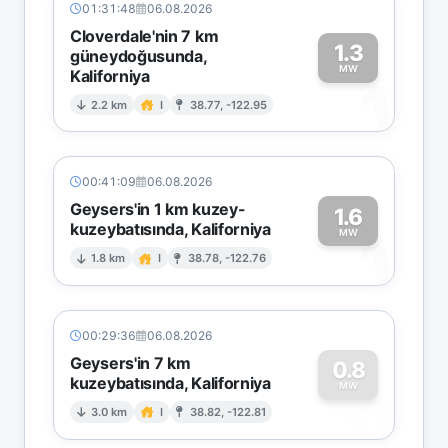
01:31:48
06.08.2026
Cloverdale'nin 7 km
1.3
güneydoğusunda,
MW
Kaliforniya
1
2.2 km
I
38.77, -122.95
00:41:09
06.08.2026
Geysers'in 1 km kuzey-
1.6
kuzeybatısında, Kaliforniya
1
MW
1.8 km
I
38.78, -122.76
00:29:36
06.08.2026
Geysers'in 7 km
0.8
kuzeybatısında, Kaliforniya
0
MW
3.0 km
I
38.82, -122.81