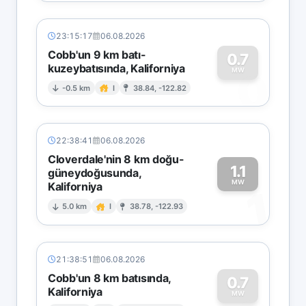
23:15:17
06.08.2026
Cobb'un 9 km batı-
0.7
kuzeybatısında, Kaliforniya
0
MW
-0.5 km
I
38.84, -122.82
22:38:41
06.08.2026
Cloverdale'nin 8 km doğu-
1.1
güneydoğusunda,
MW
Kaliforniya
1
5.0 km
I
38.78, -122.93
21:38:51
06.08.2026
Cobb'un 8 km batısında,
0.7
Kaliforniya
MW