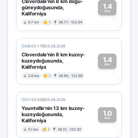
Cloverdale'nin 8 km doğu-
1.4
güneydoğusunda,
MW
Kaliforniya
1
6.7 km
I
38.77, -122.94
08:05:17
05.08.2026
Cloverdale'nin 8 km kuzey-
1.4
kuzeydoğusunda,
MW
Kaliforniya
1
3.8 km
I
38.88, -122.98
07:50:50
05.08.2026
Yountville'nin 13 km kuzey-
1.0
kuzeydoğusunda,
MW
Kaliforniya
1
5.1 km
I
38.51, -122.30