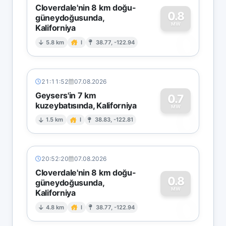
Cloverdale'nin 8 km doğu-
0.8
güneydoğusunda,
MW
Kaliforniya
0
5.8 km
I
38.77, -122.94
21:11:52
07.08.2026
Geysers'in 7 km
0.7
kuzeybatısında, Kaliforniya
0
MW
1.5 km
I
38.83, -122.81
20:52:20
07.08.2026
Cloverdale'nin 8 km doğu-
0.8
güneydoğusunda,
MW
Kaliforniya
0
4.8 km
I
38.77, -122.94