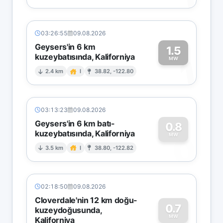
03:26:55
09.08.2026
Geysers'in 6 km
1.5
kuzeybatısında, Kaliforniya
1
MW
2.4 km
I
38.82, -122.80
03:13:23
09.08.2026
Geysers'in 6 km batı-
0.8
kuzeybatısında, Kaliforniya
0
MW
3.5 km
I
38.80, -122.82
02:18:50
09.08.2026
Cloverdale'nin 12 km doğu-
0.7
kuzeydoğusunda,
MW
Kaliforniya