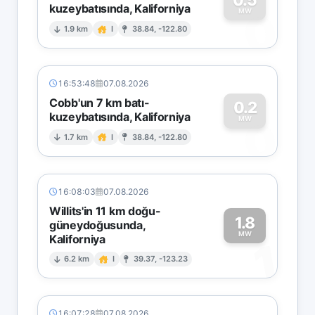
kuzeybatısında, Kaliforniya
0
MW
1.9 km
I
38.84, -122.80
16:53:48
07.08.2026
Cobb'un 7 km batı-
0.2
kuzeybatısında, Kaliforniya
0
MW
1.7 km
I
38.84, -122.80
16:08:03
07.08.2026
Willits'in 11 km doğu-
1.8
güneydoğusunda,
MW
Kaliforniya
1
6.2 km
I
39.37, -123.23
16:07:28
07.08.2026