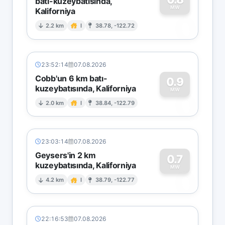
batı-kuzeybatısında,
MW
Kaliforniya
0
2.2 km
I
38.78, -122.72
23:52:14
07.08.2026
Cobb'un 6 km batı-
0.9
kuzeybatısında, Kaliforniya
0
MW
2.0 km
I
38.84, -122.79
23:03:14
07.08.2026
Geysers'in 2 km
0.7
kuzeybatısında, Kaliforniya
0
MW
4.2 km
I
38.79, -122.77
22:16:53
07.08.2026