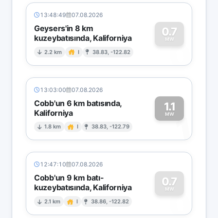
13:48:49
07.08.2026
Geysers'in 8 km
0.7
kuzeybatısında, Kaliforniya
0
MW
2.2 km
I
38.83, -122.82
13:03:00
07.08.2026
Cobb'un 6 km batısında,
1.1
Kaliforniya
1
MW
1.8 km
I
38.83, -122.79
12:47:10
07.08.2026
Cobb'un 9 km batı-
0.7
kuzeybatısında, Kaliforniya
0
MW
2.1 km
I
38.86, -122.82