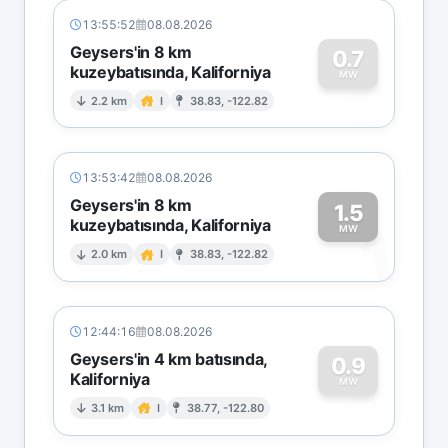
13:55:52
08.08.2026
Geysers'in 8 km
0.7
kuzeybatısında, Kaliforniya
0
MW
2.2 km
I
38.83, -122.82
13:53:42
08.08.2026
Geysers'in 8 km
1.5
kuzeybatısında, Kaliforniya
1
MW
2.0 km
I
38.83, -122.82
12:44:16
08.08.2026
Geysers'in 4 km batısında,
0.9
Kaliforniya
0
MW
3.1 km
I
38.77, -122.80