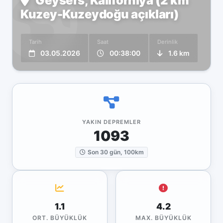
Geysers, Kaliforniya (2 km
Kuzey-Kuzeydoğu açıkları)
Tarih
Saat
Derinlik
03.05.2026
00:38:00
1.6 km
YAKIN DEPREMLER
1093
Son 30 gün, 100km
1.1
4.2
ORT. BÜYÜKLÜK
MAX. BÜYÜKLÜK