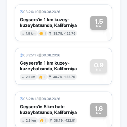
08:26:19
09.08.2026
Geysers'in 1 km kuzey-
1.5
kuzeybatısında, Kaliforniya
1
MW
1.8 km
I
38.78, -122.76
08:25:17
09.08.2026
Geysers'in 1 km kuzey-
0.9
kuzeybatısında, Kaliforniya
0
MW
2.1 km
I
38.78, -122.76
06:28:13
09.08.2026
Geysers'in 5 km batı-
1.6
kuzeybatısında, Kaliforniya
1
MW
2.8 km
I
38.79, -122.81