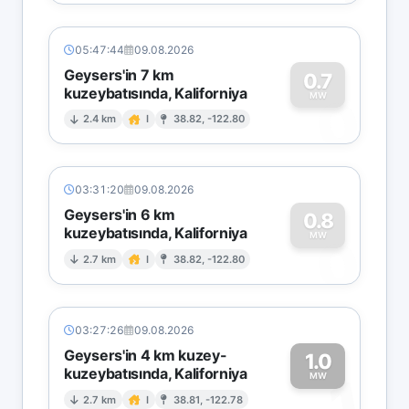
05:47:44
09.08.2026
Geysers'in 7 km
0.7
kuzeybatısında, Kaliforniya
0
MW
2.4 km
I
38.82, -122.80
03:31:20
09.08.2026
Geysers'in 6 km
0.8
kuzeybatısında, Kaliforniya
0
MW
2.7 km
I
38.82, -122.80
03:27:26
09.08.2026
Geysers'in 4 km kuzey-
1.0
kuzeybatısında, Kaliforniya
1
MW
2.7 km
I
38.81, -122.78