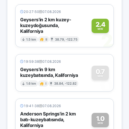
20:27:50
07.08.2026
Geysers'in 2 km kuzey-
2.4
kuzeydoğusunda,
MW
Kaliforniya
2
1.5 km
II
38.79, -122.75
19:59:38
07.08.2026
Geysers'in 9 km
0.7
kuzeybatısında, Kaliforniya
0
MW
1.6 km
I
38.84, -122.82
19:41:38
07.08.2026
Anderson Springs'in 2 km
1.0
batı-kuzeybatısında,
MW
Kaliforniya