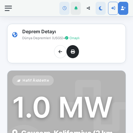
İnternet
bağlantınız
koptu!
Çevrimdışı
Deprem Detayı
moddasınız.
Dünya Depremleri (USGS)
•
Onaylı
Hafif Åiddette
1.0 MW