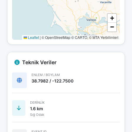
+
−
Leaflet
|
© OpenStreetMap © CARTO, © MTA Yerbilimleri
Teknik Veriler
ENLEM / BOYLAM
38.7982 / -122.7500
DERINLIK
1.6 km
Sığ Odak
EVENT ID