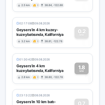
0
2.5 km
I
38.84, -122.88
02:17:08
09.08.2026
Geysers'in 4 km kuzey-
0.2
kuzeybatısında, Kaliforniya
0
MW
3.2 km
I
38.81, -122.78
01:30:42
09.08.2026
Geysers'in 4 km
1.8
kuzeybatısında, Kaliforniya
1
MW
2.8 km
I
38.80, -122.78
23:13:22
08.08.2026
Geysers'in 10 km batı-
0.7