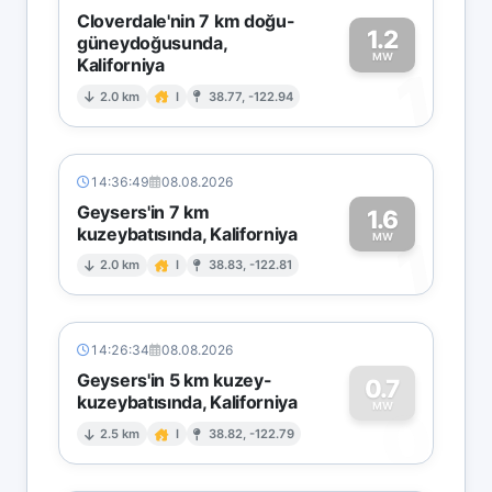
Cloverdale'nin 7 km doğu-
1.2
güneydoğusunda,
MW
Kaliforniya
1
2.0 km
I
38.77, -122.94
14:36:49
08.08.2026
Geysers'in 7 km
1.6
kuzeybatısında, Kaliforniya
1
MW
2.0 km
I
38.83, -122.81
14:26:34
08.08.2026
Geysers'in 5 km kuzey-
0.7
kuzeybatısında, Kaliforniya
0
MW
2.5 km
I
38.82, -122.79