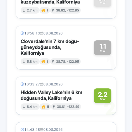
kuzeybatısında, Kaliforniya
0
MW
2.7 km
I
38.82, -122.85
18:58:10
08.08.2026
Cloverdale'nin 7 km doğu-
1.1
güneydoğusunda,
MW
Kaliforniya
1
5.8 km
I
38.78, -122.95
16:33:27
08.08.2026
Hidden Valley Lake'nin 6 km
2.2
doğusunda, Kaliforniya
2
MW
8.4 km
II
38.81, -122.49
14:48:48
08.08.2026