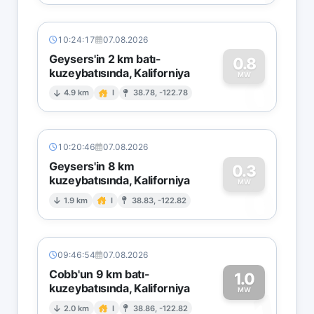
10:24:17
07.08.2026
Geysers'in 2 km batı-
0.8
kuzeybatısında, Kaliforniya
0
MW
4.9 km
I
38.78, -122.78
10:20:46
07.08.2026
Geysers'in 8 km
0.3
kuzeybatısında, Kaliforniya
0
MW
1.9 km
I
38.83, -122.82
09:46:54
07.08.2026
Cobb'un 9 km batı-
1.0
kuzeybatısında, Kaliforniya
1
MW
2.0 km
I
38.86, -122.82