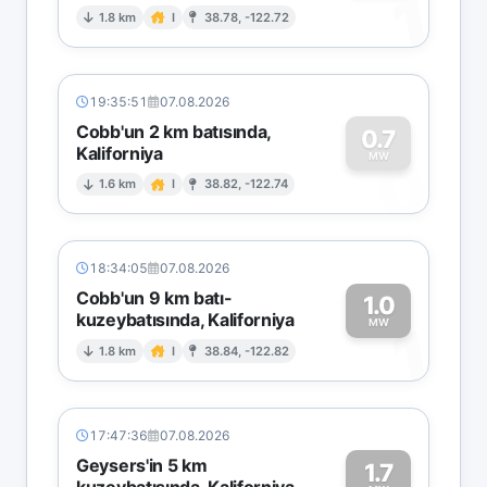
1
1.8 km
I
38.78, -122.72
19:35:51
07.08.2026
Cobb'un 2 km batısında,
0.7
Kaliforniya
0
MW
1.6 km
I
38.82, -122.74
18:34:05
07.08.2026
Cobb'un 9 km batı-
1.0
kuzeybatısında, Kaliforniya
1
MW
1.8 km
I
38.84, -122.82
17:47:36
07.08.2026
Geysers'in 5 km
1.7
kuzeybatısında, Kaliforniya