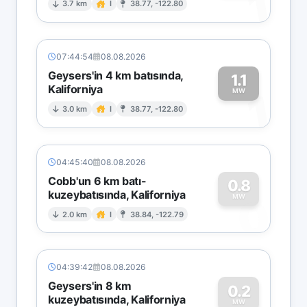
1
3.7 km
I
38.77, -122.80
07:44:54
08.08.2026
Geysers'in 4 km batısında,
1.1
Kaliforniya
1
MW
3.0 km
I
38.77, -122.80
04:45:40
08.08.2026
Cobb'un 6 km batı-
0.8
kuzeybatısında, Kaliforniya
0
MW
2.0 km
I
38.84, -122.79
04:39:42
08.08.2026
Geysers'in 8 km
0.2
kuzeybatısında, Kaliforniya
MW