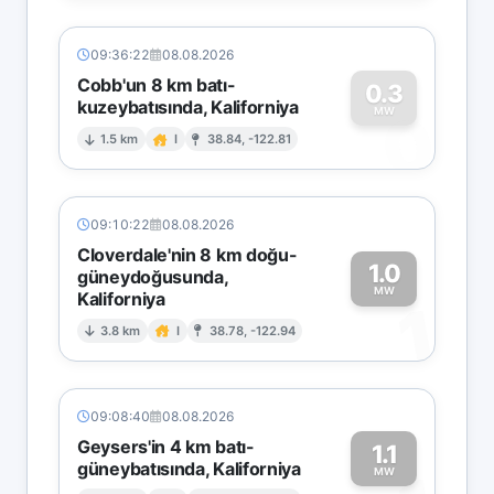
09:36:22
08.08.2026
Cobb'un 8 km batı-
0.3
kuzeybatısında, Kaliforniya
0
MW
1.5 km
I
38.84, -122.81
09:10:22
08.08.2026
Cloverdale'nin 8 km doğu-
1.0
güneydoğusunda,
MW
Kaliforniya
1
3.8 km
I
38.78, -122.94
09:08:40
08.08.2026
Geysers'in 4 km batı-
1.1
güneybatısında, Kaliforniya
MW