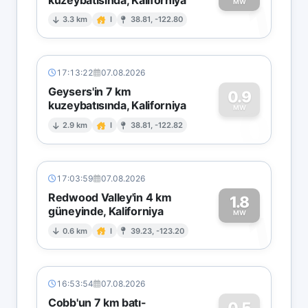
1
MW
3.3 km
I
38.81, -122.80
17:13:22
07.08.2026
Geysers'in 7 km
0.9
kuzeybatısında, Kaliforniya
0
MW
2.9 km
I
38.81, -122.82
17:03:59
07.08.2026
Redwood Valley'in 4 km
1.8
güneyinde, Kaliforniya
1
MW
0.6 km
I
39.23, -123.20
16:53:54
07.08.2026
Cobb'un 7 km batı-
0.5