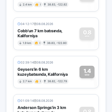
0
2.4 km
I
38.83, -122.82
04:12:17
08.08.2026
Cobb'un 7 km batısında,
0.8
Kaliforniya
0
MW
1.9 km
I
38.83, -122.80
02:39:14
08.08.2026
Geysers'in 6 km
1.4
kuzeybatısında, Kaliforniya
1
MW
2.7 km
I
38.82, -122.79
01:09:14
08.08.2026
Anderson Springs'in 3 km
0.8