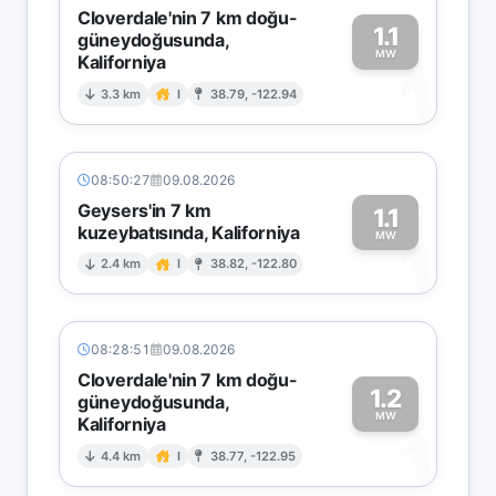
Cloverdale'nin 7 km doğu-
1.1
güneydoğusunda,
MW
Kaliforniya
1
3.3 km
I
38.79, -122.94
08:50:27
09.08.2026
Geysers'in 7 km
1.1
kuzeybatısında, Kaliforniya
1
MW
2.4 km
I
38.82, -122.80
08:28:51
09.08.2026
Cloverdale'nin 7 km doğu-
1.2
güneydoğusunda,
MW
Kaliforniya
1
4.4 km
I
38.77, -122.95