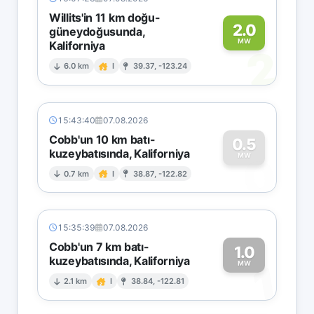
Willits'in 11 km doğu-
2.0
güneydoğusunda,
MW
Kaliforniya
2
6.0 km
I
39.37, -123.24
15:43:40
07.08.2026
Cobb'un 10 km batı-
0.5
kuzeybatısında, Kaliforniya
0
MW
0.7 km
I
38.87, -122.82
15:35:39
07.08.2026
Cobb'un 7 km batı-
1.0
kuzeybatısında, Kaliforniya
1
MW
2.1 km
I
38.84, -122.81