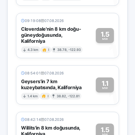
09:19:08
07.08.2026
Cloverdale'nin 8 km doğu-
1.5
güneydoğusunda,
MW
Kaliforniya
1
4.3 km
I
38.78, -122.93
08:54:01
07.08.2026
Geysers'in 7 km
1.1
kuzeybatısında, Kaliforniya
1
MW
1.4 km
I
38.82, -122.81
08:42:14
07.08.2026
Willits'in 8 km doğusunda,
1.5
Kaliforniya
MW