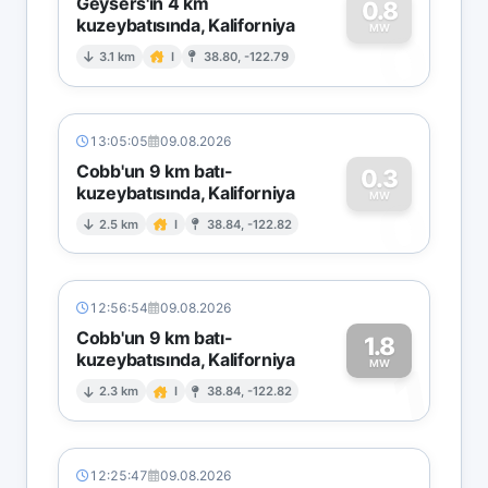
Geysers'in 4 km
0.8
kuzeybatısında, Kaliforniya
0
MW
3.1 km
I
38.80, -122.79
13:05:05
09.08.2026
Cobb'un 9 km batı-
0.3
kuzeybatısında, Kaliforniya
0
MW
2.5 km
I
38.84, -122.82
12:56:54
09.08.2026
Cobb'un 9 km batı-
1.8
kuzeybatısında, Kaliforniya
1
MW
2.3 km
I
38.84, -122.82
12:25:47
09.08.2026