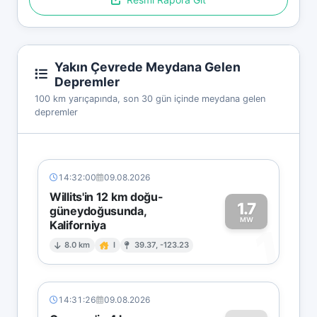
Yakın Çevrede Meydana Gelen
Depremler
100 km yarıçapında, son 30 gün içinde meydana gelen
depremler
14:32:00
09.08.2026
Willits'in 12 km doğu-
1.7
güneydoğusunda,
MW
Kaliforniya
1
8.0 km
I
39.37, -123.23
14:31:26
09.08.2026