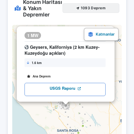
Konum Haritası
& Yakın
1093 Deprem
Depremler
×
1 MW
03.05 00:38
Geysers, Kaliforniya (2 km Kuzey-
Kuzeydoğu açıkları)
1.6 km
Ana Deprem
USGS Raporu