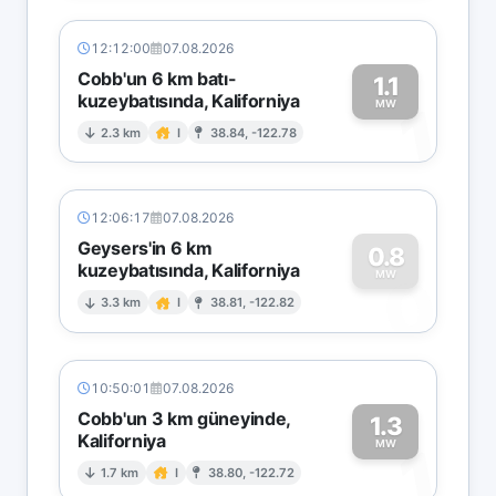
12:12:00
07.08.2026
Cobb'un 6 km batı-
1.1
kuzeybatısında, Kaliforniya
1
MW
2.3 km
I
38.84, -122.78
12:06:17
07.08.2026
Geysers'in 6 km
0.8
kuzeybatısında, Kaliforniya
0
MW
3.3 km
I
38.81, -122.82
10:50:01
07.08.2026
Cobb'un 3 km güneyinde,
1.3
Kaliforniya
1
MW
1.7 km
I
38.80, -122.72