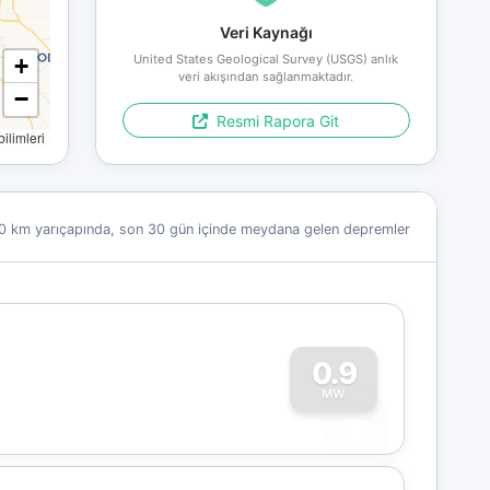
Veri Kaynağı
United States Geological Survey (USGS) anlık
+
veri akışından sağlanmaktadır.
−
Resmi Rapora Git
limleri
0 km yarıçapında, son 30 gün içinde meydana gelen depremler
0
0.9
MW