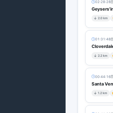
02:28:28
Geysers'in
2.0 km
01:31:48
Cloverdal
2.2 km
00:44:16
Santa Ven
1.2 km