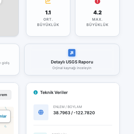
1.1
4.2
ORT.
MAX.
BÜYÜKLÜK
BÜYÜKLÜK
Detaylı USGS Raporu
e gidiş
Orjinal kaynağı inceleyin
Teknik Veriler
prem
ENLEM / BOYLAM
38.7963 / -122.7820