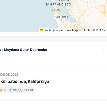
Leaflet
|
© OpenStreetMap © CARTO, © MTA Yerbi
de Meydana Gelen Depremler
10
06.08.2026
km batısında, Kaliforniya
I
38.83, -122.81