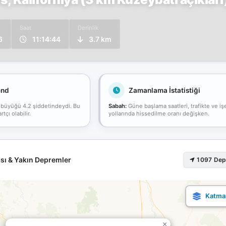
Saat
Derinlik
6
11:14:44
3.7 km
end
Zamanlama İstatistiği
 büyüğü 4.2 şiddetindeydi. Bu
Sabah:
Güne başlama saatleri, trafikte ve iş
çı olabilir.
yollarında hissedilme oranı değişken.
sı & Yakın Depremler
1097 De
×