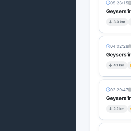
05:28:15
Geysers'in
3.0 km
04:02:28
Geysers'i
4.1 km
02:29:47
Geysers'i
2.2 km