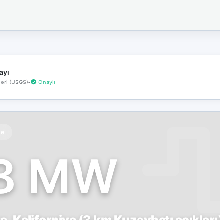
İnternet
bağlantınız
koptu!
Çevrimdışı
moddasınız.
ayı
eri (USGS)
•
Onaylı
te
.8 MW
, Kaliforniya (3 km Kuzeybatı açıkları