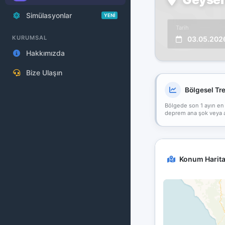
Simülasyonlar
YENİ
Tarih
KURUMSAL
03.05.202
Hakkımızda
Bize Ulaşın
Bölgesel Tr
Bölgede son 1 ayın en
deprem ana şok veya art
Konum Harita