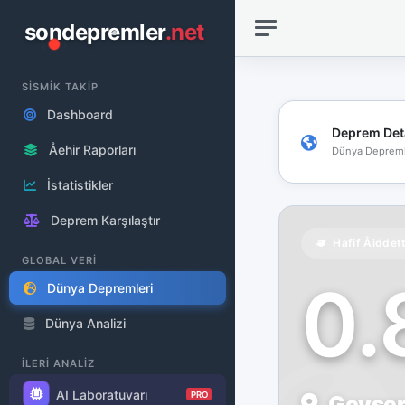
sondepremler
.net
SİSMİK TAKİP
Dashboard
Deprem Det
Åehir Raporları
Dünya Depreml
İstatistikler
Deprem Karşılaştır
Hafif Åiddet
GLOBAL VERİ
0
Dünya Depremleri
Dünya Analizi
İLERİ ANALİZ
AI Laboratuvarı
PRO
Geysers