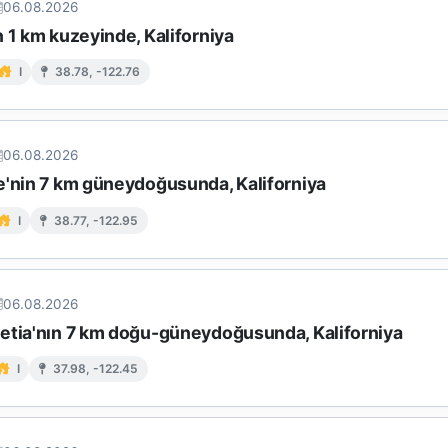
06.08.2026
 1 km kuzeyinde, Kaliforniya
I
38.78, -122.76
06.08.2026
e'nin 7 km güneydoğusunda, Kaliforniya
I
38.77, -122.95
06.08.2026
etia'nın 7 km doğu-güneydoğusunda, Kaliforniya
I
37.98, -122.45