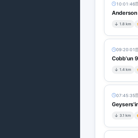
10:01:46
Anderson 
1.8 km
09:20:01
Cobb'un 9 
1.4 km
07:45:35
Geysers'in
3.1 km