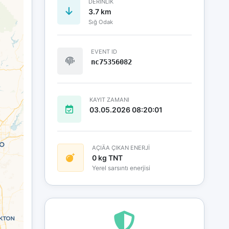
DERINLIK
3.7 km
Sığ Odak
EVENT ID
nc75356082
KAYIT ZAMANI
03.05.2026 08:20:01
AÇIÄA ÇIKAN ENERJİ
0 kg TNT
Yerel sarsıntı enerjisi