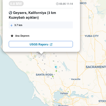
0.8 MW
03.05 11:14
Geysers, Kaliforniya (3 km
Kuzeybatı açıkları)
3.7 km
Ana Deprem
USGS Raporu