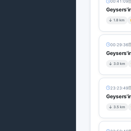
00:41:09
Geysers'i
1.8 km
00:29:36
Geysers'in
3.0 km
23:23:49
Geysers'in
3.5 km