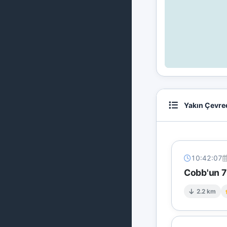
Yakın Çevre
10:42:07
Cobb'un 7 
2.2 km