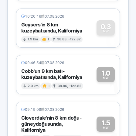
10:20:46
07.08.2026
Geysers'in 8 km
0.3
kuzeybatısında, Kaliforniya
0
MW
1.9 km
I
38.83, -122.82
09:46:54
07.08.2026
Cobb'un 9 km batı-
1.0
kuzeybatısında, Kaliforniya
1
MW
2.0 km
I
38.86, -122.82
09:19:08
07.08.2026
Cloverdale'nin 8 km doğu-
1.5
güneydoğusunda,
MW
Kaliforniya