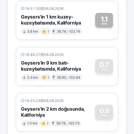
19:31:30
06.08.2026
Geysers'in 1 km kuzey-
1.1
kuzeybatısında, Kaliforniya
1
MW
3.8 km
I
38.78, -122.76
16:46:27
06.08.2026
Geysers'in 9 km batı-
0.7
kuzeybatısında, Kaliforniya
0
MW
2.3 km
I
38.82, -122.84
16:25:24
06.08.2026
Geysers'in 2 km doğusunda,
0.8
Kaliforniya
0
MW
1.5 km
I
38.78, -122.73