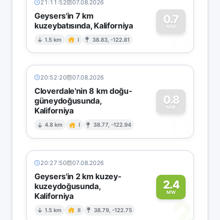
21:11:52
07.08.2026
Geysers'in 7 km
0.7
kuzeybatısında, Kaliforniya
0
MW
1.5 km
I
38.83, -122.81
20:52:20
07.08.2026
Cloverdale'nin 8 km doğu-
0.8
güneydoğusunda,
MW
Kaliforniya
0
4.8 km
I
38.77, -122.94
20:27:50
07.08.2026
Geysers'in 2 km kuzey-
2.4
kuzeydoğusunda,
MW
Kaliforniya
2
1.5 km
II
38.79, -122.75