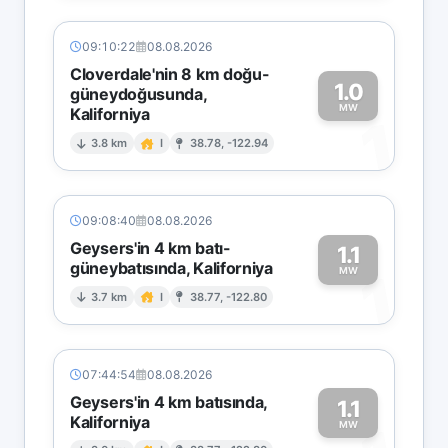
09:10:22
08.08.2026
Cloverdale'nin 8 km doğu-
1.0
güneydoğusunda,
MW
Kaliforniya
1
3.8 km
I
38.78, -122.94
09:08:40
08.08.2026
Geysers'in 4 km batı-
1.1
güneybatısında, Kaliforniya
1
MW
3.7 km
I
38.77, -122.80
07:44:54
08.08.2026
Geysers'in 4 km batısında,
1.1
Kaliforniya
MW