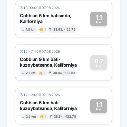
13:03:00
07.08.2026
Cobb'un 6 km batısında,
1.1
Kaliforniya
1
MW
1.8 km
I
38.83, -122.79
12:47:10
07.08.2026
Cobb'un 9 km batı-
0.7
kuzeybatısında, Kaliforniya
0
MW
2.1 km
I
38.86, -122.82
12:12:00
07.08.2026
Cobb'un 6 km batı-
1.1
kuzeybatısında, Kaliforniya
1
MW
2.3 km
I
38.84, -122.78