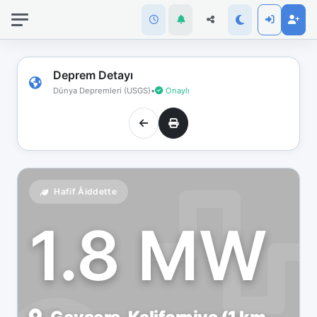
İnternet
bağlantınız
koptu!
Çevrimdışı
Deprem Detayı
moddasınız.
Dünya Depremleri (USGS)
•
Onaylı
Hafif Åiddette
1.8 MW