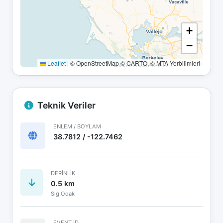
+
−
Leaflet
|
© OpenStreetMap © CARTO, © MTA Yerbilimleri
Teknik Veriler
ENLEM / BOYLAM
38.7812 / -122.7462
DERINLIK
0.5 km
Sığ Odak
EVENT ID