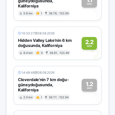
güneydoğusunda,
MW
Kaliforniya
1
5.8 km
I
38.78, -122.95
16:33:27
08.08.2026
Hidden Valley Lake'nin 6 km
2.2
doğusunda, Kaliforniya
2
MW
8.4 km
II
38.81, -122.49
14:48:48
08.08.2026
Cloverdale'nin 7 km doğu-
1.2
güneydoğusunda,
MW
Kaliforniya
1
2.0 km
I
38.77, -122.94