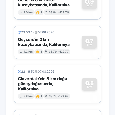
0.9
kuzeybatısında, Kaliforniya
0
MW
2.0 km
I
38.84, -122.79
23:03:14
07.08.2026
Geysers'in 2 km
0.7
kuzeybatısında, Kaliforniya
0
MW
4.2 km
I
38.79, -122.77
22:16:53
07.08.2026
Cloverdale'nin 8 km doğu-
0.8
güneydoğusunda,
MW
Kaliforniya
0
5.8 km
I
38.77, -122.94