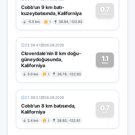
Cobb'un 9 km batı-
0.7
kuzeybatısında, Kaliforniya
0
MW
-0.5 km
I
38.84, -122.82
22:38:41
06.08.2026
Cloverdale'nin 8 km doğu-
1.1
güneydoğusunda,
MW
Kaliforniya
1
5.0 km
I
38.78, -122.93
21:38:51
06.08.2026
Cobb'un 8 km batısında,
0.7
Kaliforniya
0
MW
2.4 km
I
38.83, -122.81