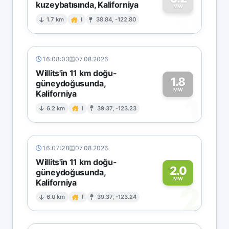
kuzeybatısında, Kaliforniya
0
MW
1.7 km
I
38.84, -122.80
16:08:03
07.08.2026
Willits'in 11 km doğu-
1.8
güneydoğusunda,
MW
Kaliforniya
1
6.2 km
I
39.37, -123.23
16:07:28
07.08.2026
Willits'in 11 km doğu-
2.0
güneydoğusunda,
MW
Kaliforniya
2
6.0 km
I
39.37, -123.24