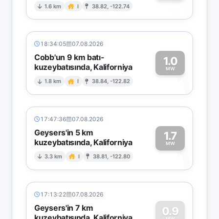
0
1.6 km
I
38.82, -122.74
18:34:05
07.08.2026
Cobb'un 9 km batı-
1.0
kuzeybatısında, Kaliforniya
1
MW
1.8 km
I
38.84, -122.82
17:47:36
07.08.2026
Geysers'in 5 km
1.7
kuzeybatısında, Kaliforniya
1
MW
3.3 km
I
38.81, -122.80
17:13:22
07.08.2026
Geysers'in 7 km
0.9
kuzeybatısında, Kaliforniya
MW