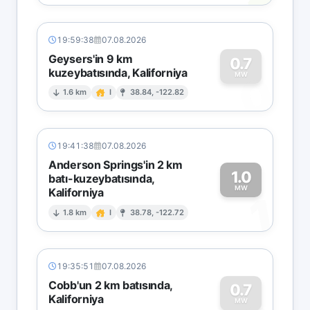
19:59:38
07.08.2026
Geysers'in 9 km
0.7
kuzeybatısında, Kaliforniya
0
MW
1.6 km
I
38.84, -122.82
19:41:38
07.08.2026
Anderson Springs'in 2 km
1.0
batı-kuzeybatısında,
MW
Kaliforniya
1
1.8 km
I
38.78, -122.72
19:35:51
07.08.2026
Cobb'un 2 km batısında,
0.7
Kaliforniya
MW