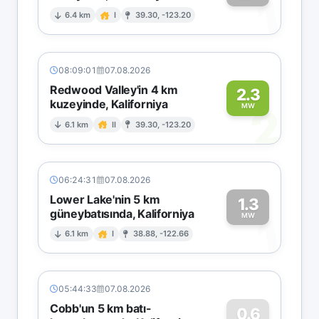
1
6.4 km
I
39.30, -123.20
08:09:01
07.08.2026
Redwood Valley'in 4 km
2.3
kuzeyinde, Kaliforniya
2
MW
6.1 km
II
39.30, -123.20
06:24:31
07.08.2026
Lower Lake'nin 5 km
1.3
güneybatısında, Kaliforniya
1
MW
6.1 km
I
38.88, -122.66
05:44:33
07.08.2026
Cobb'un 5 km batı-
0.6