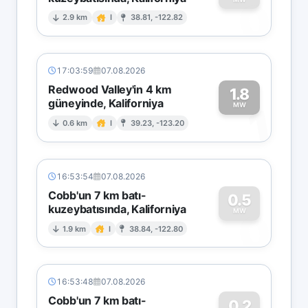
0
2.9 km
I
38.81, -122.82
17:03:59
07.08.2026
Redwood Valley'in 4 km
1.8
güneyinde, Kaliforniya
1
MW
0.6 km
I
39.23, -123.20
16:53:54
07.08.2026
Cobb'un 7 km batı-
0.5
kuzeybatısında, Kaliforniya
0
MW
1.9 km
I
38.84, -122.80
16:53:48
07.08.2026
Cobb'un 7 km batı-
0.2