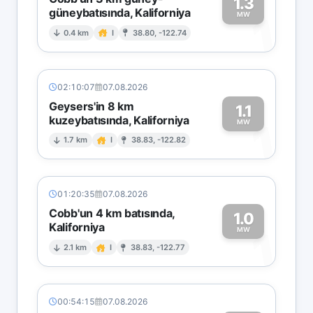
1.3
güneybatısında, Kaliforniya
1
MW
0.4 km
I
38.80, -122.74
02:10:07
07.08.2026
Geysers'in 8 km
1.1
kuzeybatısında, Kaliforniya
1
MW
1.7 km
I
38.83, -122.82
01:20:35
07.08.2026
Cobb'un 4 km batısında,
1.0
Kaliforniya
1
MW
2.1 km
I
38.83, -122.77
00:54:15
07.08.2026