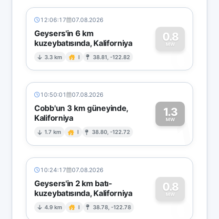
12:06:17
07.08.2026
Geysers'in 6 km
0.8
kuzeybatısında, Kaliforniya
0
MW
3.3 km
I
38.81, -122.82
10:50:01
07.08.2026
Cobb'un 3 km güneyinde,
1.3
Kaliforniya
1
MW
1.7 km
I
38.80, -122.72
10:24:17
07.08.2026
Geysers'in 2 km batı-
0.8
kuzeybatısında, Kaliforniya
0
MW
4.9 km
I
38.78, -122.78