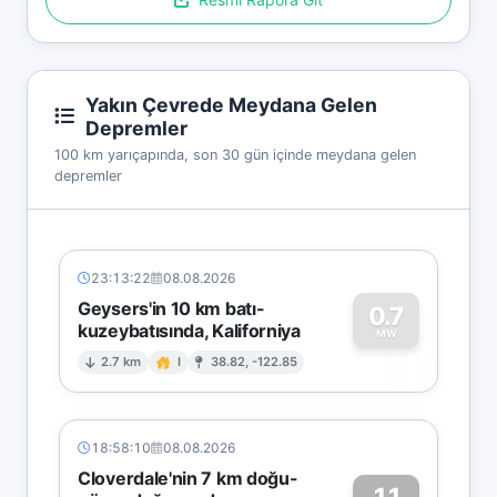
Yakın Çevrede Meydana Gelen
Depremler
100 km yarıçapında, son 30 gün içinde meydana gelen
depremler
23:13:22
08.08.2026
Geysers'in 10 km batı-
0.7
kuzeybatısında, Kaliforniya
0
MW
2.7 km
I
38.82, -122.85
18:58:10
08.08.2026
Cloverdale'nin 7 km doğu-
1.1