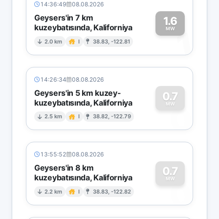
14:36:49
08.08.2026
Geysers'in 7 km
1.6
kuzeybatısında, Kaliforniya
1
MW
2.0 km
I
38.83, -122.81
14:26:34
08.08.2026
Geysers'in 5 km kuzey-
0.7
kuzeybatısında, Kaliforniya
0
MW
2.5 km
I
38.82, -122.79
13:55:52
08.08.2026
Geysers'in 8 km
0.7
kuzeybatısında, Kaliforniya
0
MW
2.2 km
I
38.83, -122.82