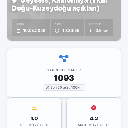
Geysers, Kaliforniya (1 km
Doğu-Kuzeydoğu açıkları)
Tarih
Saat
Derinlik
10.05.2026
19:39:55
0.5 km
YAKIN DEPREMLER
1093
Son 30 gün, 100km
1.0
4.2
ORT. BÜYÜKLÜK
MAX. BÜYÜKLÜK