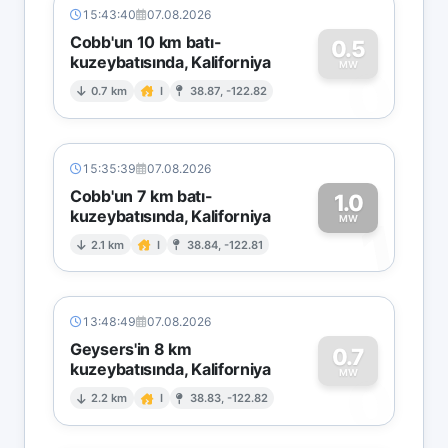
15:43:40
07.08.2026
Cobb'un 10 km batı-
0.5
kuzeybatısında, Kaliforniya
0
MW
0.7 km
I
38.87, -122.82
15:35:39
07.08.2026
Cobb'un 7 km batı-
1.0
kuzeybatısında, Kaliforniya
1
MW
2.1 km
I
38.84, -122.81
13:48:49
07.08.2026
Geysers'in 8 km
0.7
kuzeybatısında, Kaliforniya
0
MW
2.2 km
I
38.83, -122.82