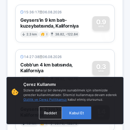
15:36:17
06.08.2026
Geysers'in 9 km batı-
0.9
kuzeybatısında, Kaliforniya
0
MW
2.3 km
I
38.82, -122.84
14:27:38
06.08.2026
Cobb'un 4 km batısında,
0.3
Kaliforniya
0
MW
2.5 km
I
38.82, -122.76
Çerez Kullanımı
Sizlere daha iyi bir deneyim sunabilmek için sitemizde
çerezler kullanılmaktadır. Sitemizi kullanmaya devam ederek
Gizlilik ve Çerez Politikamızı
kabul etmiş olursunuz.
14:01:58
06.08.2026
Geysers'in 2 km kuzeyinde,
1.4
Reddet
Kabul Et
Kaliforniya
1
MW
1.9 km
I
38.79, -122.76