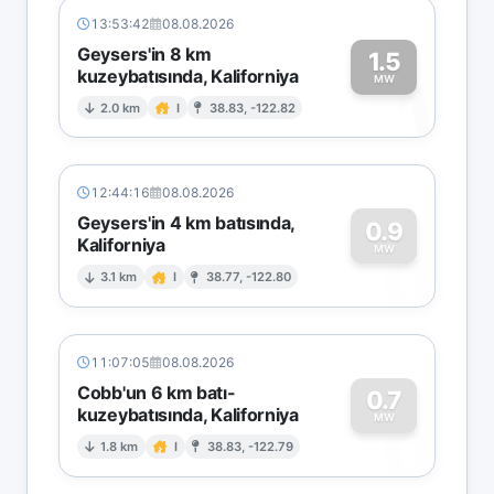
13:53:42
08.08.2026
Geysers'in 8 km
1.5
kuzeybatısında, Kaliforniya
1
MW
2.0 km
I
38.83, -122.82
12:44:16
08.08.2026
Geysers'in 4 km batısında,
0.9
Kaliforniya
0
MW
3.1 km
I
38.77, -122.80
11:07:05
08.08.2026
Cobb'un 6 km batı-
0.7
kuzeybatısında, Kaliforniya
0
MW
1.8 km
I
38.83, -122.79