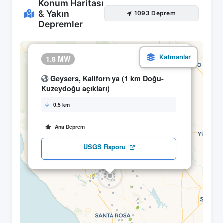
Konum Haritası
& Yakın
1093 Deprem
Depremler
×
1.8 MW
10.05 19:39
Geysers, Kaliforniya (1 km Doğu-
Kuzeydoğu açıkları)
0.5 km
Ana Deprem
USGS Raporu