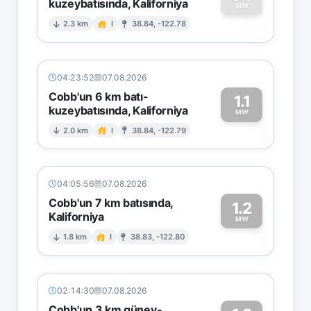
kuzeybatısında, Kaliforniya
0
MW
2.3 km
I
38.84, -122.78
04:23:52
07.08.2026
Cobb'un 6 km batı-
1.1
kuzeybatısında, Kaliforniya
1
MW
2.0 km
I
38.84, -122.79
04:05:56
07.08.2026
Cobb'un 7 km batısında,
1.2
Kaliforniya
1
MW
1.8 km
I
38.83, -122.80
02:14:30
07.08.2026
Cobb'un 3 km güney-