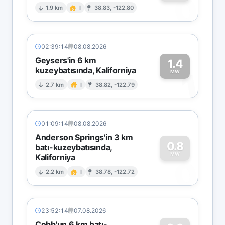
0
1.9 km
I
38.83, -122.80
02:39:14
08.08.2026
Geysers'in 6 km
1.4
kuzeybatısında, Kaliforniya
1
MW
2.7 km
I
38.82, -122.79
01:09:14
08.08.2026
Anderson Springs'in 3 km
0.8
batı-kuzeybatısında,
MW
Kaliforniya
0
2.2 km
I
38.78, -122.72
23:52:14
07.08.2026
Cobb'un 6 km batı-