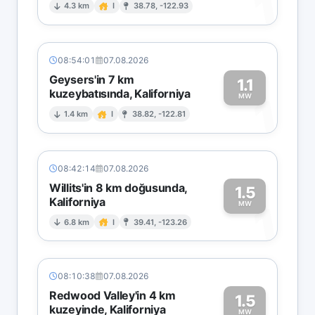
1
4.3 km
I
38.78, -122.93
08:54:01
07.08.2026
Geysers'in 7 km
1.1
kuzeybatısında, Kaliforniya
1
MW
1.4 km
I
38.82, -122.81
08:42:14
07.08.2026
Willits'in 8 km doğusunda,
1.5
Kaliforniya
1
MW
6.8 km
I
39.41, -123.26
08:10:38
07.08.2026
Redwood Valley'in 4 km
1.5
kuzeyinde, Kaliforniya
MW