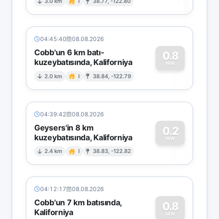
1
3.0 km
I
38.77, -122.80
04:45:40
08.08.2026
Cobb'un 6 km batı-
0.8
kuzeybatısında, Kaliforniya
0
MW
2.0 km
I
38.84, -122.79
04:39:42
08.08.2026
Geysers'in 8 km
0.2
kuzeybatısında, Kaliforniya
0
MW
2.4 km
I
38.83, -122.82
04:12:17
08.08.2026
Cobb'un 7 km batısında,
0.8
Kaliforniya
MW