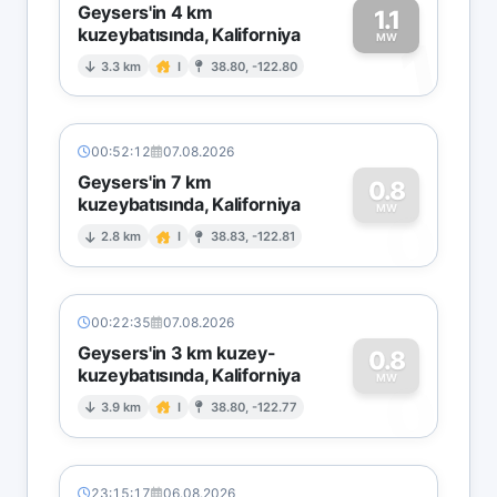
Geysers'in 4 km
1.1
kuzeybatısında, Kaliforniya
1
MW
3.3 km
I
38.80, -122.80
00:52:12
07.08.2026
Geysers'in 7 km
0.8
kuzeybatısında, Kaliforniya
0
MW
2.8 km
I
38.83, -122.81
00:22:35
07.08.2026
Geysers'in 3 km kuzey-
0.8
kuzeybatısında, Kaliforniya
0
MW
3.9 km
I
38.80, -122.77
23:15:17
06.08.2026