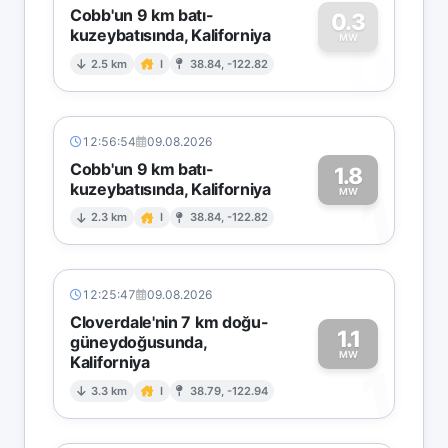
Cobb'un 9 km batı-
0.3
kuzeybatısında, Kaliforniya
0
MW
2.5 km
I
38.84, -122.82
12:56:54
09.08.2026
Cobb'un 9 km batı-
1.8
kuzeybatısında, Kaliforniya
1
MW
2.3 km
I
38.84, -122.82
12:25:47
09.08.2026
Cloverdale'nin 7 km doğu-
1.1
güneydoğusunda,
MW
Kaliforniya
1
3.3 km
I
38.79, -122.94