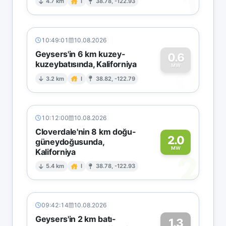
1
4.7 km
I
38.78, -122.93
10:49:01
10.08.2026
Geysers'in 6 km kuzey-
0.6
kuzeybatısında, Kaliforniya
0
MW
3.2 km
I
38.82, -122.79
10:12:00
10.08.2026
Cloverdale'nin 8 km doğu-
2.0
güneydoğusunda,
MW
Kaliforniya
2
5.4 km
I
38.78, -122.93
09:42:14
10.08.2026
Geysers'in 2 km batı-
1.3