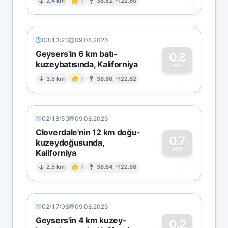
1
2.4 km
I
38.82, -122.80
03:13:23
09.08.2026
Geysers'in 6 km batı-
0.8
kuzeybatısında, Kaliforniya
0
MW
3.5 km
I
38.80, -122.82
02:18:50
09.08.2026
Cloverdale'nin 12 km doğu-
0.7
kuzeydoğusunda,
MW
Kaliforniya
0
2.5 km
I
38.84, -122.88
02:17:08
09.08.2026
Geysers'in 4 km kuzey-
0.2