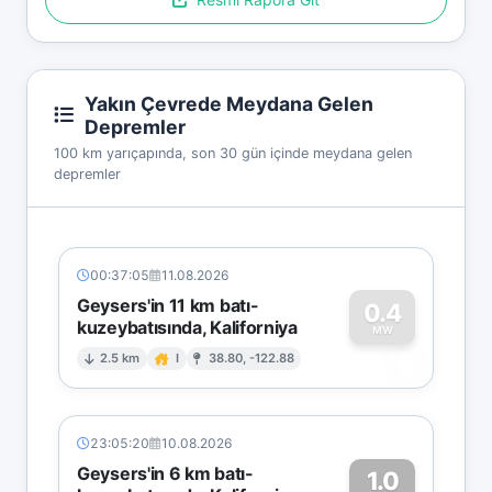
Yakın Çevrede Meydana Gelen
Depremler
100 km yarıçapında, son 30 gün içinde meydana gelen
depremler
00:37:05
11.08.2026
Geysers'in 11 km batı-
0.4
kuzeybatısında, Kaliforniya
0
MW
2.5 km
I
38.80, -122.88
23:05:20
10.08.2026
Geysers'in 6 km batı-
1.0