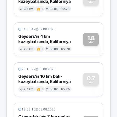
kuzeybatısında, Kaliforniya
0
MW
3.2 km
I
38.81, -122.78
01:30:42
09.08.2026
Geysers'in 4 km
1.8
kuzeybatısında, Kaliforniya
1
MW
2.8 km
I
38.80, -122.78
23:13:22
08.08.2026
Geysers'in 10 km batı-
0.7
kuzeybatısında, Kaliforniya
0
MW
2.7 km
I
38.82, -122.85
18:58:10
08.08.2026
Cloverdale'nin 7 km doğu-