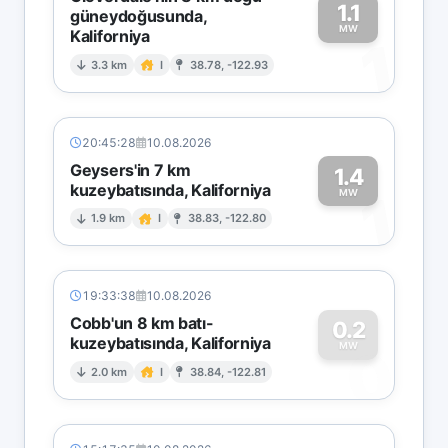
1.1
güneydoğusunda,
MW
Kaliforniya
1
3.3 km
I
38.78, -122.93
20:45:28
10.08.2026
Geysers'in 7 km
1.4
kuzeybatısında, Kaliforniya
1
MW
1.9 km
I
38.83, -122.80
19:33:38
10.08.2026
Cobb'un 8 km batı-
0.2
kuzeybatısında, Kaliforniya
0
MW
2.0 km
I
38.84, -122.81