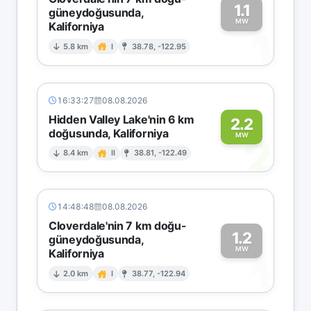
1.1
güneydoğusunda,
MW
Kaliforniya
1
5.8 km
I
38.78, -122.95
16:33:27
08.08.2026
Hidden Valley Lake'nin 6 km
2.2
doğusunda, Kaliforniya
2
MW
8.4 km
II
38.81, -122.49
14:48:48
08.08.2026
Cloverdale'nin 7 km doğu-
1.2
güneydoğusunda,
MW
Kaliforniya
1
2.0 km
I
38.77, -122.94