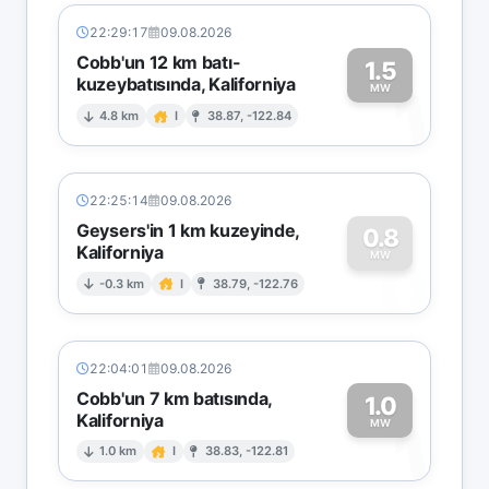
22:29:17
09.08.2026
Cobb'un 12 km batı-
1.5
kuzeybatısında, Kaliforniya
1
MW
4.8 km
I
38.87, -122.84
22:25:14
09.08.2026
Geysers'in 1 km kuzeyinde,
0.8
Kaliforniya
0
MW
-0.3 km
I
38.79, -122.76
22:04:01
09.08.2026
Cobb'un 7 km batısında,
1.0
Kaliforniya
1
MW
1.0 km
I
38.83, -122.81