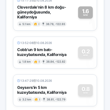
15:17:35
10.08.2026
Cloverdale'nin 8 km doğu-
1.6
güneydoğusunda,
MW
Kaliforniya
1
5.1 km
I
38.78, -122.93
13:52:08
10.08.2026
Cobb'un 9 km batı-
0.2
kuzeybatısında, Kaliforniya
0
MW
1.8 km
I
38.84, -122.82
13:47:29
10.08.2026
Geysers'in 5 km
0.8
kuzeybatısında, Kaliforniya
0
MW
3.2 km
I
38.81, -122.79