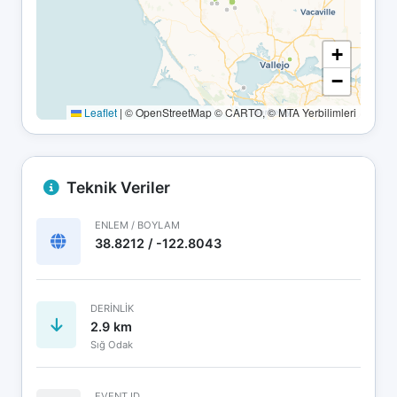
+
−
Leaflet
|
© OpenStreetMap © CARTO, © MTA Yerbilimleri
Teknik Veriler
ENLEM / BOYLAM
38.8212 / -122.8043
DERINLIK
2.9 km
Sığ Odak
EVENT ID