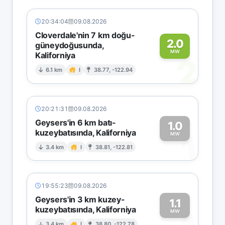
20:34:04
09.08.2026
Cloverdale'nin 7 km doğu-
2.0
güneydoğusunda,
MW
Kaliforniya
2
6.1 km
I
38.77, -122.94
20:21:31
09.08.2026
Geysers'in 6 km batı-
1.0
kuzeybatısında, Kaliforniya
1
MW
3.4 km
I
38.81, -122.81
19:55:23
09.08.2026
Geysers'in 3 km kuzey-
1.1
kuzeybatısında, Kaliforniya
MW
3.4 km
I
38.80, -122.78