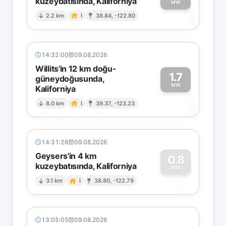
kuzeybatısında, Kaliforniya
1
MW
2.2 km
I
38.84, -122.80
14:32:00
09.08.2026
Willits'in 12 km doğu-
1.7
güneydoğusunda,
MW
Kaliforniya
1
8.0 km
I
39.37, -123.23
14:31:26
09.08.2026
Geysers'in 4 km
0.8
kuzeybatısında, Kaliforniya
0
MW
3.1 km
I
38.80, -122.79
13:05:05
09.08.2026