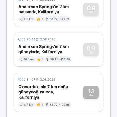
Anderson Springs'in 2 km
0.8
batısında, Kaliforniya
0
MW
2.5 km
I
38.77, -122.71
00:23:44
10.08.2026
Anderson Springs'in 7 km
0.9
güneyinde, Kaliforniya
0
MW
10.1 km
I
38.71, -122.68
00:14:07
10.08.2026
Cloverdale'nin 7 km doğu-
1.1
güneydoğusunda,
MW
Kaliforniya
1
4.7 km
I
38.77, -122.95