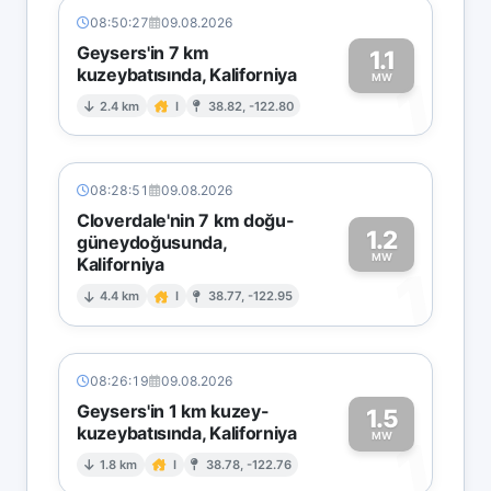
08:50:27
09.08.2026
Geysers'in 7 km
1.1
kuzeybatısında, Kaliforniya
1
MW
2.4 km
I
38.82, -122.80
08:28:51
09.08.2026
Cloverdale'nin 7 km doğu-
1.2
güneydoğusunda,
MW
Kaliforniya
1
4.4 km
I
38.77, -122.95
08:26:19
09.08.2026
Geysers'in 1 km kuzey-
1.5
kuzeybatısında, Kaliforniya
1
MW
1.8 km
I
38.78, -122.76