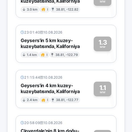
kuzeybatısında, Kaliforniya
1
MW
3.0 km
I
38.81, -122.82
23:01:40
10.08.2026
Geysers'in 5 km kuzey-
1.3
kuzeybatısında, Kaliforniya
1
MW
1.4 km
I
38.81, -122.79
21:15:44
10.08.2026
Geysers'in 4 km kuzey-
1.1
kuzeybatısında, Kaliforniya
1
MW
2.4 km
I
38.81, -122.77
20:58:09
10.08.2026
Cloverdale'nin 8 km doğu-