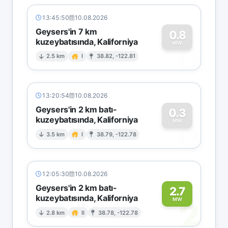
13:45:50
10.08.2026
Geysers'in 7 km
0.8
kuzeybatısında, Kaliforniya
0
MW
2.5 km
I
38.82, -122.81
13:20:54
10.08.2026
Geysers'in 2 km batı-
0.3
kuzeybatısında, Kaliforniya
0
MW
3.5 km
I
38.79, -122.78
12:05:30
10.08.2026
Geysers'in 2 km batı-
2.7
kuzeybatısında, Kaliforniya
2
MW
2.8 km
II
38.78, -122.78