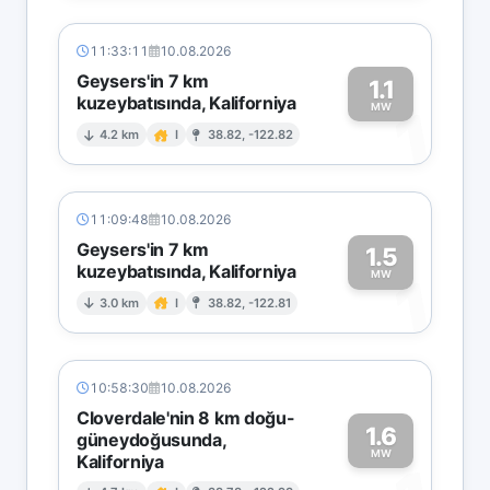
11:33:11
10.08.2026
Geysers'in 7 km
1.1
kuzeybatısında, Kaliforniya
1
MW
4.2 km
I
38.82, -122.82
11:09:48
10.08.2026
Geysers'in 7 km
1.5
kuzeybatısında, Kaliforniya
1
MW
3.0 km
I
38.82, -122.81
10:58:30
10.08.2026
Cloverdale'nin 8 km doğu-
1.6
güneydoğusunda,
MW
Kaliforniya