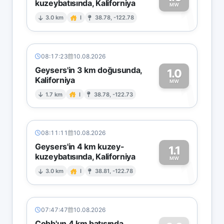
kuzeybatısında, Kaliforniya
1
MW
3.0 km
I
38.78, -122.78
08:17:23
10.08.2026
Geysers'in 3 km doğusunda,
1.0
Kaliforniya
1
MW
1.7 km
I
38.78, -122.73
08:11:11
10.08.2026
Geysers'in 4 km kuzey-
1.1
kuzeybatısında, Kaliforniya
1
MW
3.0 km
I
38.81, -122.78
07:47:47
10.08.2026
Cobb'un 4 km batısında,