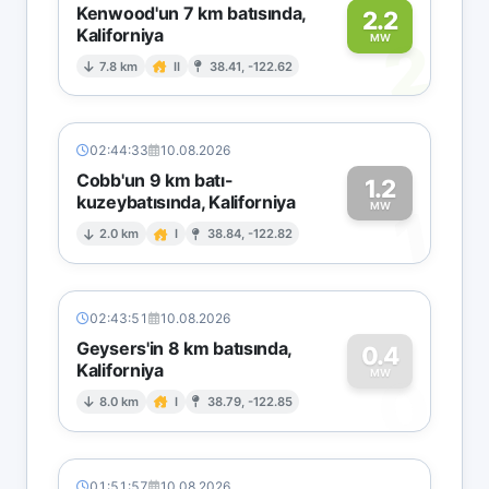
Kenwood'un 7 km batısında,
2.2
Kaliforniya
2
MW
7.8 km
II
38.41, -122.62
02:44:33
10.08.2026
Cobb'un 9 km batı-
1.2
kuzeybatısında, Kaliforniya
1
MW
2.0 km
I
38.84, -122.82
02:43:51
10.08.2026
Geysers'in 8 km batısında,
0.4
Kaliforniya
0
MW
8.0 km
I
38.79, -122.85
01:51:57
10.08.2026