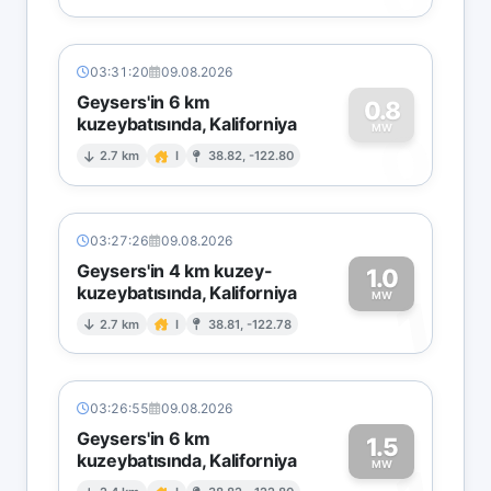
03:31:20
09.08.2026
Geysers'in 6 km
0.8
kuzeybatısında, Kaliforniya
0
MW
2.7 km
I
38.82, -122.80
03:27:26
09.08.2026
Geysers'in 4 km kuzey-
1.0
kuzeybatısında, Kaliforniya
1
MW
2.7 km
I
38.81, -122.78
03:26:55
09.08.2026
Geysers'in 6 km
1.5
kuzeybatısında, Kaliforniya
MW