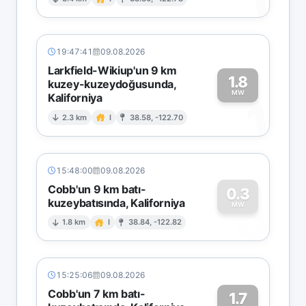
1
19:47:41
09.08.2026
Larkfield-Wikiup'un 9 km
1.8
kuzey-kuzeydoğusunda,
MW
Kaliforniya
1
2.3 km
I
38.58, -122.70
15:48:00
09.08.2026
Cobb'un 9 km batı-
0.3
kuzeybatısında, Kaliforniya
0
MW
1.8 km
I
38.84, -122.82
15:25:06
09.08.2026
Cobb'un 7 km batı-
1.7