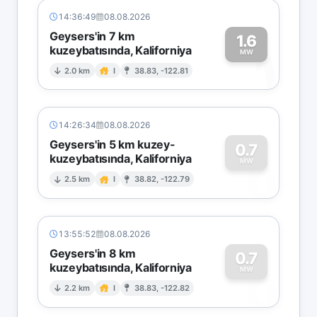
14:36:49
08.08.2026
Geysers'in 7 km
1.6
kuzeybatısında, Kaliforniya
1
MW
2.0 km
I
38.83, -122.81
14:26:34
08.08.2026
Geysers'in 5 km kuzey-
0.7
kuzeybatısında, Kaliforniya
0
MW
2.5 km
I
38.82, -122.79
13:55:52
08.08.2026
Geysers'in 8 km
0.7
kuzeybatısında, Kaliforniya
0
MW
2.2 km
I
38.83, -122.82