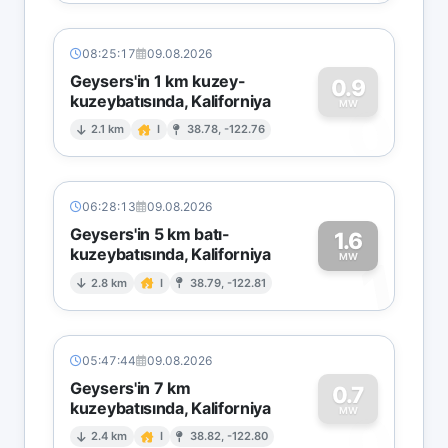
08:25:17
09.08.2026
Geysers'in 1 km kuzey-
0.9
kuzeybatısında, Kaliforniya
0
MW
2.1 km
I
38.78, -122.76
06:28:13
09.08.2026
Geysers'in 5 km batı-
1.6
kuzeybatısında, Kaliforniya
1
MW
2.8 km
I
38.79, -122.81
05:47:44
09.08.2026
Geysers'in 7 km
0.7
kuzeybatısında, Kaliforniya
0
MW
2.4 km
I
38.82, -122.80