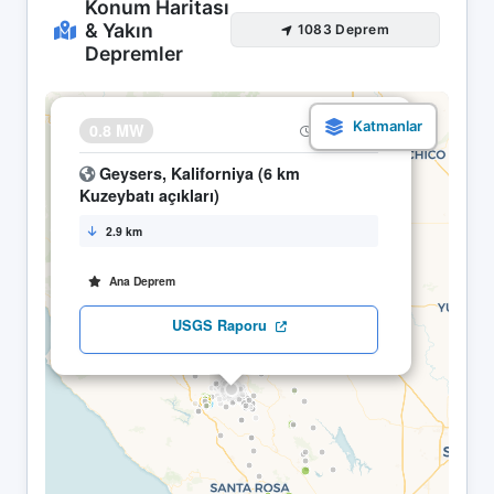
Konum Haritası
& Yakın
1083 Deprem
Depremler
×
0.8 MW
06.05 03:24
Geysers, Kaliforniya (6 km
Kuzeybatı açıkları)
2.9 km
Ana Deprem
USGS Raporu