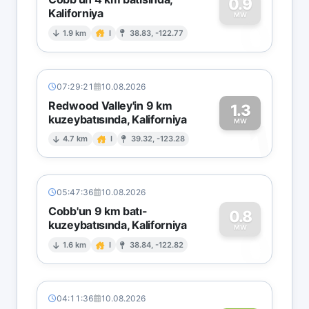
0.9
Kaliforniya
0
MW
1.9 km
I
38.83, -122.77
07:29:21
10.08.2026
Redwood Valley'in 9 km
1.3
kuzeybatısında, Kaliforniya
1
MW
4.7 km
I
39.32, -123.28
05:47:36
10.08.2026
Cobb'un 9 km batı-
0.8
kuzeybatısında, Kaliforniya
0
MW
1.6 km
I
38.84, -122.82
04:11:36
10.08.2026