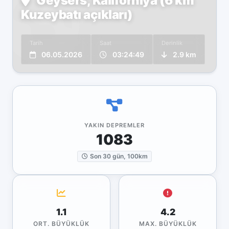
Geysers, Kaliforniya (6 km
Kuzeybatı açıkları)
Tarih
Saat
Derinlik
06.05.2026
03:24:49
2.9 km
YAKIN DEPREMLER
1083
Son 30 gün, 100km
1.1
4.2
ORT. BÜYÜKLÜK
MAX. BÜYÜKLÜK