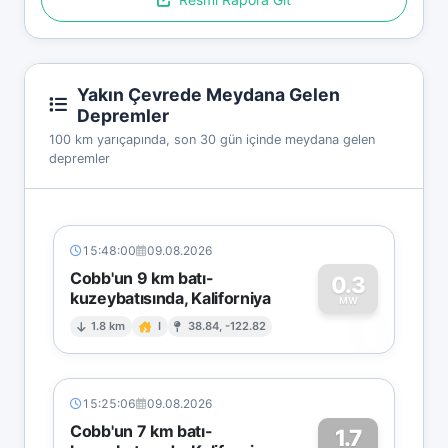
Yakın Çevrede Meydana Gelen
Depremler
100 km yarıçapında, son 30 gün içinde meydana gelen
depremler
15:48:00
09.08.2026
Cobb'un 9 km batı-
0.3
kuzeybatısında, Kaliforniya
0
MW
1.8 km
I
38.84, -122.82
15:25:06
09.08.2026
Cobb'un 7 km batı-
1.7