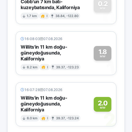
Cobb'un 7 km batı-
0.2
kuzeybatısında, Kaliforniya
0
MW
1.7 km
I
38.84, -122.80
16:08:03
07.08.2026
Willits'in 11 km doğu-
1.8
güneydoğusunda,
MW
Kaliforniya
1
6.2 km
I
39.37, -123.23
16:07:28
07.08.2026
Willits'in 11 km doğu-
2.0
güneydoğusunda,
MW
Kaliforniya
2
6.0 km
I
39.37, -123.24