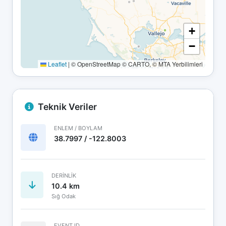
+
−
Leaflet
|
© OpenStreetMap © CARTO, © MTA Yerbilimleri
Teknik Veriler
ENLEM / BOYLAM
38.7997 / -122.8003
DERINLIK
10.4 km
Sığ Odak
EVENT ID