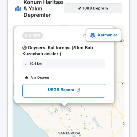
Konum Haritası
& Yakın
1088 Deprem
Depremler
×
0.3 MW
08.05 05:50
Geysers, Kaliforniya (5 km Batı-
Kuzeybatı açıkları)
10.4 km
Ana Deprem
USGS Raporu