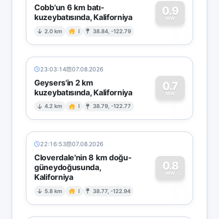
Cobb'un 6 km batı-
0.9
kuzeybatısında, Kaliforniya
0
MW
2.0 km
I
38.84, -122.79
23:03:14
07.08.2026
Geysers'in 2 km
0.7
kuzeybatısında, Kaliforniya
0
MW
4.2 km
I
38.79, -122.77
22:16:53
07.08.2026
Cloverdale'nin 8 km doğu-
0.8
güneydoğusunda,
MW
Kaliforniya
0
5.8 km
I
38.77, -122.94