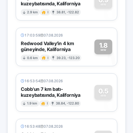
kuzeybatısında, Kaliforniya
0
MW
2.9 km
I
38.81, -122.82
17:03:59
07.08.2026
Redwood Valley'in 4 km
1.8
güneyinde, Kaliforniya
1
MW
0.6 km
I
39.23, -123.20
16:53:54
07.08.2026
Cobb'un 7 km batı-
0.5
kuzeybatısında, Kaliforniya
0
MW
1.9 km
I
38.84, -122.80
16:53:48
07.08.2026