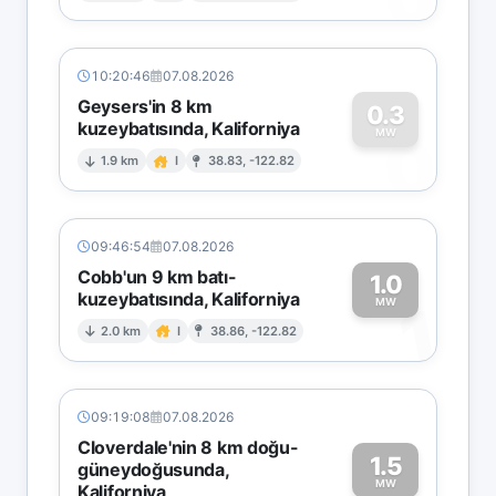
10:20:46
07.08.2026
Geysers'in 8 km
0.3
kuzeybatısında, Kaliforniya
0
MW
1.9 km
I
38.83, -122.82
09:46:54
07.08.2026
Cobb'un 9 km batı-
1.0
kuzeybatısında, Kaliforniya
1
MW
2.0 km
I
38.86, -122.82
09:19:08
07.08.2026
Cloverdale'nin 8 km doğu-
1.5
güneydoğusunda,
MW
Kaliforniya