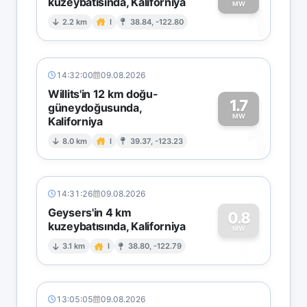
kuzeybatısında, Kaliforniya
1
MW
2.2 km
I
38.84, -122.80
14:32:00
09.08.2026
Willits'in 12 km doğu-
1.7
güneydoğusunda,
MW
Kaliforniya
1
8.0 km
I
39.37, -123.23
14:31:26
09.08.2026
Geysers'in 4 km
0.8
kuzeybatısında, Kaliforniya
0
MW
3.1 km
I
38.80, -122.79
13:05:05
09.08.2026