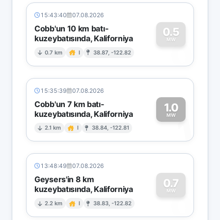
15:43:40
07.08.2026
Cobb'un 10 km batı-
0.5
kuzeybatısında, Kaliforniya
0
MW
0.7 km
I
38.87, -122.82
15:35:39
07.08.2026
Cobb'un 7 km batı-
1.0
kuzeybatısında, Kaliforniya
1
MW
2.1 km
I
38.84, -122.81
13:48:49
07.08.2026
Geysers'in 8 km
0.7
kuzeybatısında, Kaliforniya
0
MW
2.2 km
I
38.83, -122.82