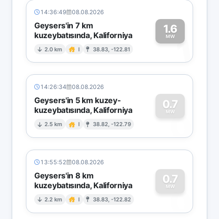
14:36:49
08.08.2026
Geysers'in 7 km
1.6
kuzeybatısında, Kaliforniya
1
MW
2.0 km
I
38.83, -122.81
14:26:34
08.08.2026
Geysers'in 5 km kuzey-
0.7
kuzeybatısında, Kaliforniya
0
MW
2.5 km
I
38.82, -122.79
13:55:52
08.08.2026
Geysers'in 8 km
0.7
kuzeybatısında, Kaliforniya
0
MW
2.2 km
I
38.83, -122.82