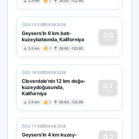
1
2.4 km
I
38.82, -122.80
03:13:23
09.08.2026
Geysers'in 6 km batı-
0.8
kuzeybatısında, Kaliforniya
0
MW
3.5 km
I
38.80, -122.82
02:18:50
09.08.2026
Cloverdale'nin 12 km doğu-
0.7
kuzeydoğusunda,
MW
Kaliforniya
0
2.5 km
I
38.84, -122.88
02:17:08
09.08.2026
Geysers'in 4 km kuzey-
0.2