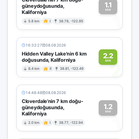
1.1
güneydoğusunda,
MW
Kaliforniya
1
5.8 km
I
38.78, -122.95
16:33:27
08.08.2026
Hidden Valley Lake'nin 6 km
2.2
doğusunda, Kaliforniya
2
MW
8.4 km
II
38.81, -122.49
14:48:48
08.08.2026
Cloverdale'nin 7 km doğu-
1.2
güneydoğusunda,
MW
Kaliforniya
1
2.0 km
I
38.77, -122.94