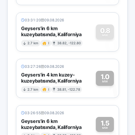
03:31:20
09.08.2026
Geysers'in 6 km
0.8
kuzeybatısında, Kaliforniya
0
MW
2.7 km
I
38.82, -122.80
03:27:26
09.08.2026
Geysers'in 4 km kuzey-
1.0
kuzeybatısında, Kaliforniya
1
MW
2.7 km
I
38.81, -122.78
03:26:55
09.08.2026
Geysers'in 6 km
1.5
kuzeybatısında, Kaliforniya
MW