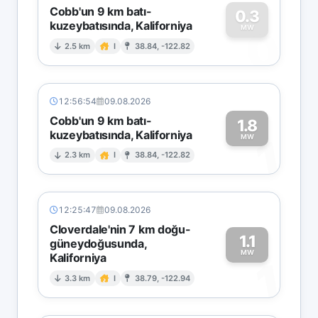
Cobb'un 9 km batı-
0.3
kuzeybatısında, Kaliforniya
0
MW
2.5 km
I
38.84, -122.82
12:56:54
09.08.2026
Cobb'un 9 km batı-
1.8
kuzeybatısında, Kaliforniya
1
MW
2.3 km
I
38.84, -122.82
12:25:47
09.08.2026
Cloverdale'nin 7 km doğu-
1.1
güneydoğusunda,
MW
Kaliforniya
1
3.3 km
I
38.79, -122.94