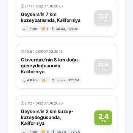
21:11:52
07.08.2026
Geysers'in 7 km
0.7
kuzeybatısında, Kaliforniya
0
MW
1.5 km
I
38.83, -122.81
20:52:20
07.08.2026
Cloverdale'nin 8 km doğu-
0.8
güneydoğusunda,
MW
Kaliforniya
0
4.8 km
I
38.77, -122.94
20:27:50
07.08.2026
Geysers'in 2 km kuzey-
2.4
kuzeydoğusunda,
MW
Kaliforniya
1.5 km
II
38.79, -122.75