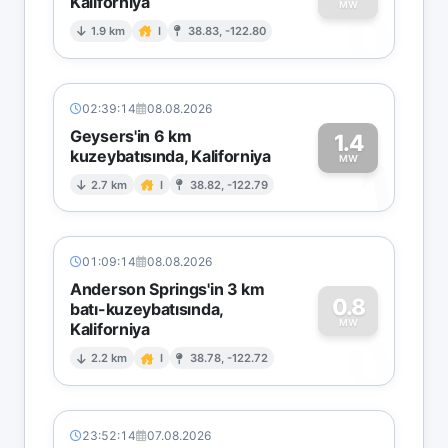
Kaliforniya
0
MW
1.9 km
I
38.83, -122.80
02:39:14
08.08.2026
Geysers'in 6 km
1.4
kuzeybatısında, Kaliforniya
1
MW
2.7 km
I
38.82, -122.79
01:09:14
08.08.2026
Anderson Springs'in 3 km
0.8
batı-kuzeybatısında,
MW
Kaliforniya
0
2.2 km
I
38.78, -122.72
23:52:14
07.08.2026