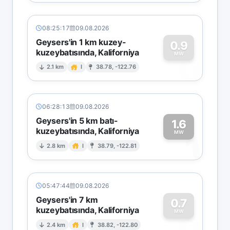
08:25:17
09.08.2026
Geysers'in 1 km kuzey-
0.9
kuzeybatısında, Kaliforniya
0
MW
2.1 km
I
38.78, -122.76
06:28:13
09.08.2026
Geysers'in 5 km batı-
1.6
kuzeybatısında, Kaliforniya
1
MW
2.8 km
I
38.79, -122.81
05:47:44
09.08.2026
Geysers'in 7 km
0.7
kuzeybatısında, Kaliforniya
0
MW
2.4 km
I
38.82, -122.80