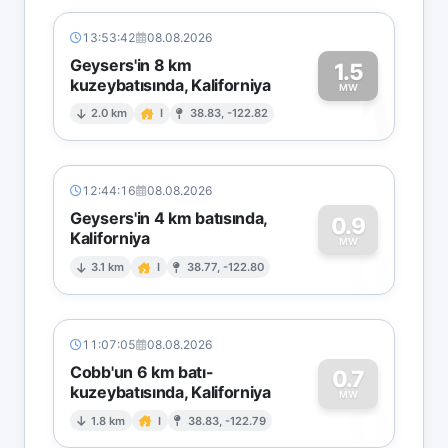
13:53:42
08.08.2026
Geysers'in 8 km
1.5
kuzeybatısında, Kaliforniya
1
MW
2.0 km
I
38.83, -122.82
12:44:16
08.08.2026
Geysers'in 4 km batısında,
0.9
Kaliforniya
0
MW
3.1 km
I
38.77, -122.80
11:07:05
08.08.2026
Cobb'un 6 km batı-
0.7
kuzeybatısında, Kaliforniya
0
MW
1.8 km
I
38.83, -122.79