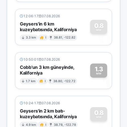
12:06:17
07.08.2026
Geysers'in 6 km
0.8
kuzeybatısında, Kaliforniya
0
MW
3.3 km
I
38.81, -122.82
10:50:01
07.08.2026
Cobb'un 3 km güneyinde,
1.3
Kaliforniya
1
MW
1.7 km
I
38.80, -122.72
10:24:17
07.08.2026
Geysers'in 2 km batı-
0.8
kuzeybatısında, Kaliforniya
0
MW
4.9 km
I
38.78, -122.78