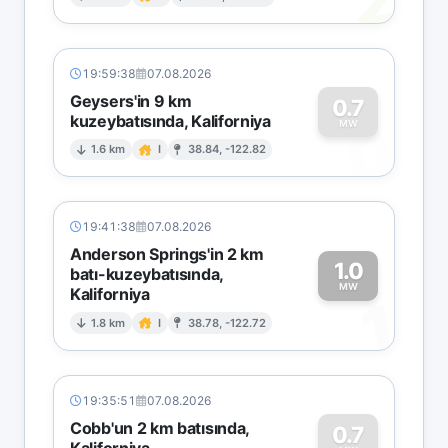
2
19:59:38
07.08.2026
Geysers'in 9 km
0.7
kuzeybatısında, Kaliforniya
0
MW
1.6 km
I
38.84, -122.82
19:41:38
07.08.2026
Anderson Springs'in 2 km
1.0
batı-kuzeybatısında,
MW
Kaliforniya
1
1.8 km
I
38.78, -122.72
19:35:51
07.08.2026
Cobb'un 2 km batısında,
0.7
Kaliforniya