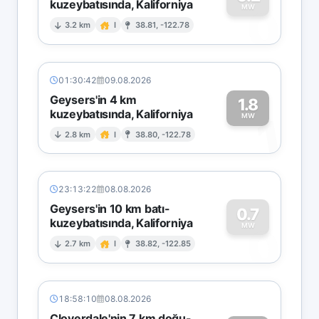
kuzeybatısında, Kaliforniya
0
MW
3.2 km
I
38.81, -122.78
01:30:42
09.08.2026
Geysers'in 4 km
1.8
kuzeybatısında, Kaliforniya
1
MW
2.8 km
I
38.80, -122.78
23:13:22
08.08.2026
Geysers'in 10 km batı-
0.7
kuzeybatısında, Kaliforniya
0
MW
2.7 km
I
38.82, -122.85
18:58:10
08.08.2026
Cloverdale'nin 7 km doğu-