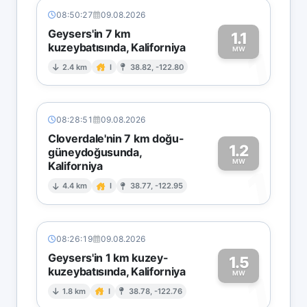
08:50:27
09.08.2026
Geysers'in 7 km
1.1
kuzeybatısında, Kaliforniya
1
MW
2.4 km
I
38.82, -122.80
08:28:51
09.08.2026
Cloverdale'nin 7 km doğu-
1.2
güneydoğusunda,
MW
Kaliforniya
1
4.4 km
I
38.77, -122.95
08:26:19
09.08.2026
Geysers'in 1 km kuzey-
1.5
kuzeybatısında, Kaliforniya
1
MW
1.8 km
I
38.78, -122.76