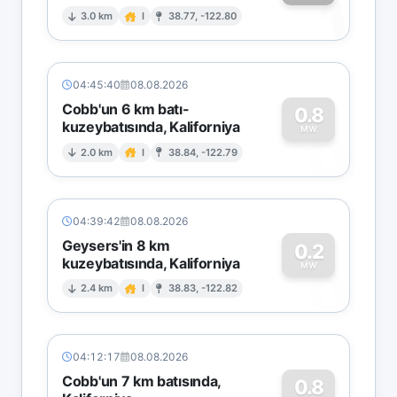
1
3.0 km
I
38.77, -122.80
04:45:40
08.08.2026
Cobb'un 6 km batı-
0.8
kuzeybatısında, Kaliforniya
0
MW
2.0 km
I
38.84, -122.79
04:39:42
08.08.2026
Geysers'in 8 km
0.2
kuzeybatısında, Kaliforniya
0
MW
2.4 km
I
38.83, -122.82
04:12:17
08.08.2026
Cobb'un 7 km batısında,
0.8