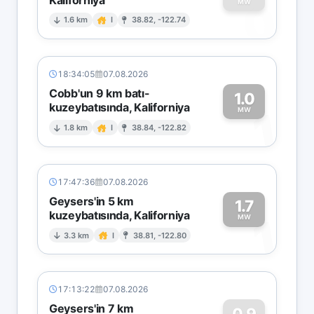
0
MW
1.6 km
I
38.82, -122.74
18:34:05
07.08.2026
Cobb'un 9 km batı-
1.0
kuzeybatısında, Kaliforniya
1
MW
1.8 km
I
38.84, -122.82
17:47:36
07.08.2026
Geysers'in 5 km
1.7
kuzeybatısında, Kaliforniya
1
MW
3.3 km
I
38.81, -122.80
17:13:22
07.08.2026
Geysers'in 7 km
0.9