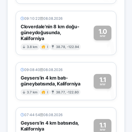
09:10:22
08.08.2026
Cloverdale'nin 8 km doğu-
1.0
güneydoğusunda,
MW
Kaliforniya
1
3.8 km
I
38.78, -122.94
09:08:40
08.08.2026
Geysers'in 4 km batı-
1.1
güneybatısında, Kaliforniya
1
MW
3.7 km
I
38.77, -122.80
07:44:54
08.08.2026
Geysers'in 4 km batısında,
1.1
Kaliforniya
MW