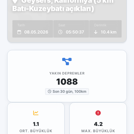
Geysers, Kaliforniya (5 km
Batı-Kuzeybatı açıkları)
Tarih
Saat
Derinlik
08.05.2026
05:50:37
10.4 km
YAKIN DEPREMLER
1088
Son 30 gün, 100km
1.1
4.2
ORT. BÜYÜKLÜK
MAX. BÜYÜKLÜK