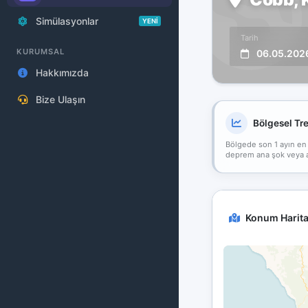
Simülasyonlar
YENİ
Tarih
KURUMSAL
06.05.202
Hakkımızda
Bize Ulaşın
Bölgesel Tr
Bölgede son 1 ayın en
deprem ana şok veya art
Konum Harita