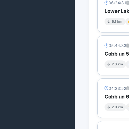
06:24:31
Lower Lak
6.1 km
05:44:33
Cobb'un 5 
2.3 km
04:23:52
Cobb'un 6 
2.0 km