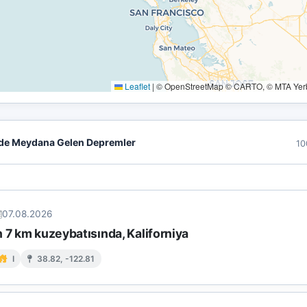
Leaflet
|
© OpenStreetMap © CARTO, © MTA Yerbi
de Meydana Gelen Depremler
10
07.08.2026
 7 km kuzeybatısında, Kaliforniya
I
38.82, -122.81