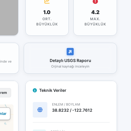
1.0
4.2
ORT.
MAX.
BÜYÜKLÜK
BÜYÜKLÜK
Detaylı USGS Raporu
rinde ve
Orjinal kaynağı inceleyin
Teknik Veriler
prem
ENLEM / BOYLAM
38.8232 / -122.7612