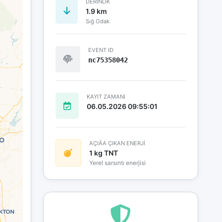
DERINLIK
1.9 km
Sığ Odak
EVENT ID
nc75358042
KAYIT ZAMANI
06.05.2026 09:55:01
AÇIÄA ÇIKAN ENERJİ
1 kg TNT
Yerel sarsıntı enerjisi