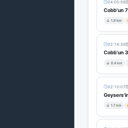
04:05:56
Cobb'un 7 
1.8 km
02:14:30
Cobb'un 3
0.4 km
02:10:07
Geysers'in
1.7 km