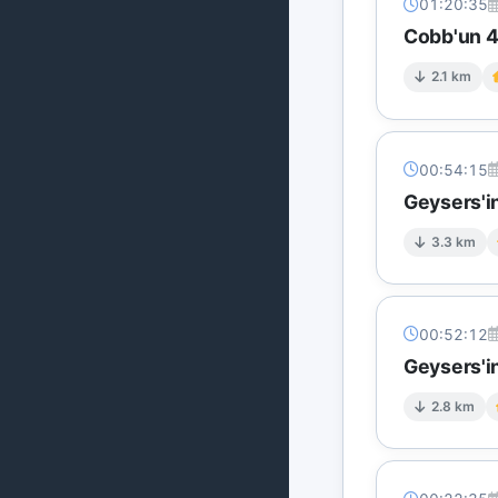
01:20:35
Cobb'un 4 
2.1 km
00:54:15
Geysers'in
3.3 km
00:52:12
Geysers'in
2.8 km