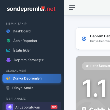
sondepremler
.net
SİSMİK TAKİP
Dashboard
Deprem Det
Åehir Raporları
Dünya Depreml
İstatistikler
Deprem Karşılaştır
Hafif Åiddet
GLOBAL VERİ
1.
Dünya Depremleri
Dünya Analizi
İLERİ ANALİZ
AI Laboratuvarı
PRO
Cobb, K