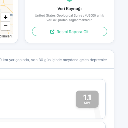
Veri Kaynağı
United States Geological Survey (USGS) anlık
+
veri akışından sağlanmaktadır.
−
Resmi Rapora Git
limleri
0 km yarıçapında, son 30 gün içinde meydana gelen depremler
1.1
1
MW