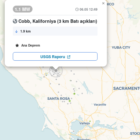
×
1.1 MW
06.05 12:49
Cobb, Kaliforniya (3 km Batı açıkları)
1.9 km
Ana Deprem
USGS Raporu