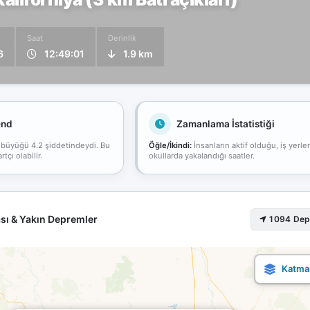
Saat
Derinlik
6
12:49:01
1.9 km
end
Zamanlama İstatistiği
 büyüğü 4.2 şiddetindeydi. Bu
Öğle/İkindi:
İnsanların aktif olduğu, iş yerle
çı olabilir.
okullarda yakalandığı saatler.
sı & Yakın Depremler
1094 De