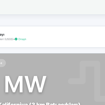
İnternet
bağlantınız
koptu!
Çevrimdışı
moddasınız.
ayı
eri (USGS)
•
Onaylı
te
1 MW
aliforniya (3 km Batı açıkları)