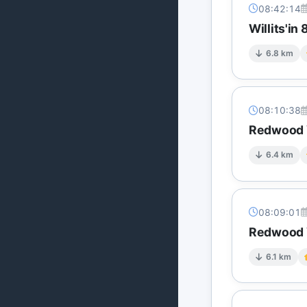
08:42:14
Willits'in
6.8 km
08:10:38
Redwood V
6.4 km
08:09:01
Redwood V
6.1 km