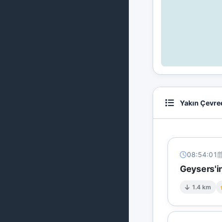
Yakın Çevre
08:54:01
Geysers'in
1.4 km